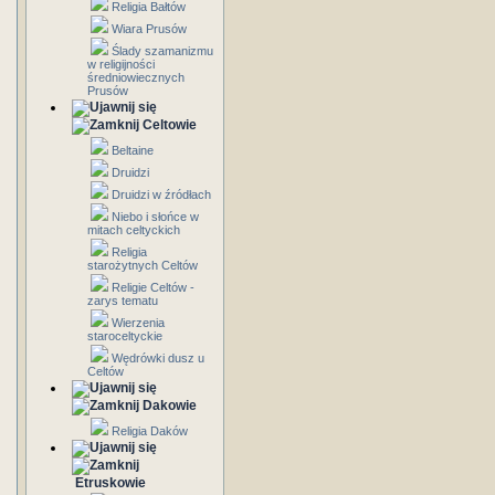
Religia Bałtów
Wiara Prusów
Ślady szamanizmu
w religijności
średniowiecznych
Prusów
Celtowie
Beltaine
Druidzi
Druidzi w źródłach
Niebo i słońce w
mitach celtyckich
Religia
starożytnych Celtów
Religie Celtów -
zarys tematu
Wierzenia
staroceltyckie
Wędrówki dusz u
Celtów
Dakowie
Religia Daków
Etruskowie