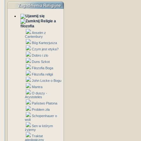
Zagadnienia Religijne
Religie a
filozofia
Anselm z
Cantenbury
Bóg Kartezjusza
Czym jest etyka?
Dobro i zlo
Duns Szkot
Filozofia Boga
Filozofia religii
John Locke o Bogu
Mantra
O duszy -
Arystoteles
Państwo Platona
Problem zła
Schopenhauer o
woli
Sen w którym
żyjemy
Traktat
ateologiczny