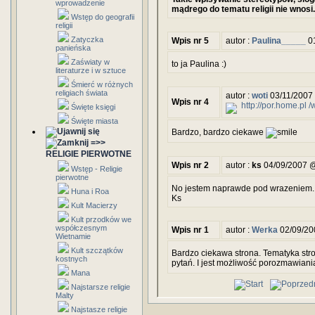
wprowadzenie
mądrego do tematu religii nie wnosi.
Wstęp do geografii
religii
Zatyczka
Wpis nr 5
autor :
Paulina_____
01
panieńska
Zaświaty w
to ja Paulina :)
literaturze i w sztuce
Śmierć w różnych
religiach świata
autor :
woti
03/11/2007
Wpis nr 4
http://por.home.pl 
Święte księgi
Święte miasta
Bardzo, bardzo ciekawe
=>>
RELIGIE PIERWOTNE
Wpis nr 2
autor :
ks
04/09/2007 @
Wstęp - Religie
pierwotne
No jestem naprawde pod wrazeniem. 
Huna i Roa
Ks
Kult Macierzy
Kult przodków we
współczesnym
Wpis nr 1
autor :
Werka
02/09/20
Wietnamie
Kult szczątków
Bardzo ciekawa strona. Tematyka stron
kostnych
pytań. I jest możliwość porozmawiani
Mana
Najstarsze religie
Malty
Najstasze religie