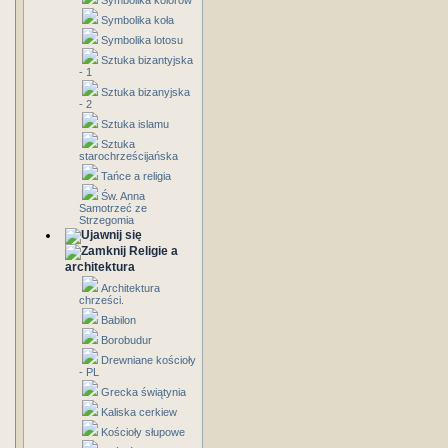
Symbolika kolorów
Symbolika koła
Symbolika lotosu
Sztuka bizantyjska
- 1
Sztuka bizanyjska
- 2
Sztuka islamu
Sztuka
starochrześcijańska
Tańce a religia
Św. Anna
Samotrzeć ze
Strzegomia
Religie a
architektura
Architektura
chrześci.
Babilon
Borobudur
Drewniane kościoły
- PL
Grecka świątynia
Kaliska cerkiew
Kościoły słupowe