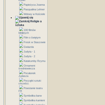
kobiet
Papieżyca Joanna
Pasqualina Lehner
Wdowy w Kościele
Religie a
sztuka
100 filmów
biblijnych
Film o świętym
Fresk w Staszowie
Gwiazda
Judyta - 1
Judyta - 2
Katakumby Rzymu
Ornament
średniowiecza
Pocałunek
Judasza
Początki sztuki
chrześci.
Powstanie teatru
FR
Symbolika barw
Symbolika kamieni