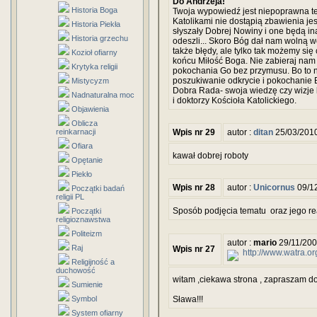
Do Andrzeja!
Historia Boga
Twoja wypowiedź jest niepoprawna te
Katolikami nie dostąpią zbawienia je
Historia Piekła
słyszały Dobrej Nowiny i one będą ina
Historia grzechu
odeszli... Skoro Bóg dał nam wolną w
także błędy, ale tylko tak możemy si
Kozioł ofiarny
końcu Miłość Boga. Nie zabieraj nam 
Krytyka religii
pokochania Go bez przymusu. Bo to n
poszukiwanie odkrycie i pokochanie B
Mistycyzm
Dobra Rada- swoja wiedzę czy wizje ko
Nadnaturalna moc
i doktorzy Kościoła Katolickiego.
Objawienia
Oblicza
reinkarnacji
Wpis nr 29
autor :
ditan
25/03/201
Ofiara
kawał dobrej roboty
Opętanie
Piekło
Wpis nr 28
autor :
Unicornus
09/12
Początki badań
religii PL
Sposób podjęcia tematu oraz jego re
Początki
religioznawstwa
Politeizm
autor :
mario
29/11/200
Raj
Wpis nr 27
http://www.watra.or
Religijność a
duchowość
witam ,ciekawa strona , zapraszam do na
Sumienie
Symbol
Sława!!!
System ofiarny