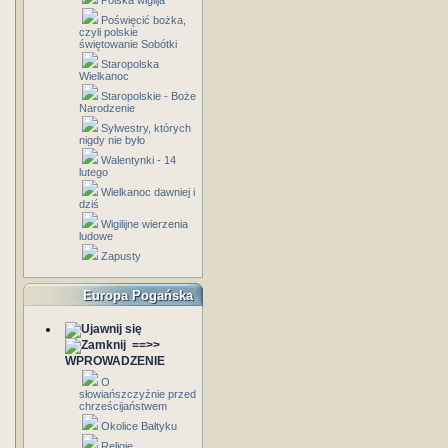
Polska wigilja
Poświęcić bożka,
czyli polskie
świętowanie Sobótki
Staropolska
Wielkanoc
Staropolskie - Boże
Narodzenie
Sylwestry, których
nigdy nie było
Walentynki - 14
lutego
Wielkanoc dawniej i
dziś
Wigilijne wierzenia
ludowe
Zapusty
Europa Pogańska
==>>
WPROWADZENIE
O
słowiańszczyźnie przed
chrześcijaństwem
Okolice Bałtyku
Religie