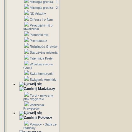
Mitologia grecka - 1
Mitologia grecka - 2
Nić Ariadny
Orfeusz i orfizm
Pelazgijski mit o
stworzeniu
Platoński mit
Prometeusz
Religijność Greków
Starożytne misteria
Tajemnica Krety
Wróżbiarstwo w
Grecji
Świat homerycki
Świątynia Artemidy
Madziarzy
Turul - mityczny
ptak węgierski
Wierzenia
Prawęgrów
Połowcy
Połowcy - Baba ze
Stadnicy