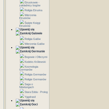
Etruskowie -
zakładnicy bogów
Religia Etruska
Wierzenia
Etrusków
Święte Księgi
Etrusków
Galowie
Religia Galów
Wierzenia Galów
Germanie
Bogowie i Olbrzymi
Kodeks Królewski
Kosmologia
Germanów
Religia Germanów
Religie Germanów
Saga o
Nibelungach
Stara Edda - Prolog
Yggdrasil
Goci