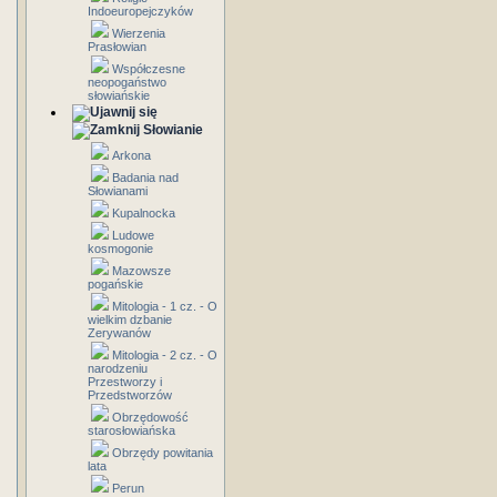
Indoeuropejczyków
Wierzenia
Prasłowian
Współczesne
neopogaństwo
słowiańskie
Słowianie
Arkona
Badania nad
Słowianami
Kupalnocka
Ludowe
kosmogonie
Mazowsze
pogańskie
Mitologia - 1 cz. - O
wielkim dzbanie
Zerywanów
Mitologia - 2 cz. - O
narodzeniu
Przestworzy i
Przedstworzów
Obrzędowość
starosłowiańska
Obrzędy powitania
lata
Perun