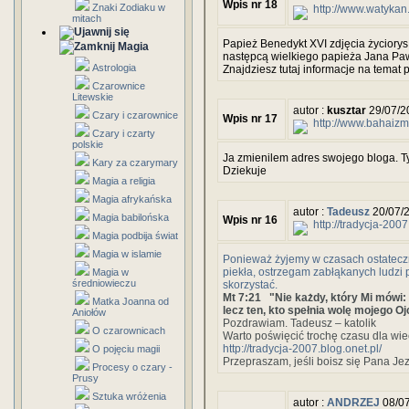
Wpis nr 18
Znaki Zodiaku w
http://www.watykan
mitach
Papież Benedykt XVI zdjęcia życiorys
Magia
następcą wielkiego papieża Jana Pawł
Astrologia
Znajdziesz tutaj informacje na temat p
Czarownice
Litewskie
autor :
kusztar
29/07/2
Czary i czarownice
Wpis nr 17
http://www.bahaizm
Czary i czarty
polskie
Ja zmienilem adres swojego bloga. T
Kary za czarymary
Dziekuje
Magia a religia
Magia afrykańska
autor :
Tadeusz
20/07/
Magia babilońska
Wpis nr 16
http://tradycja-2007
Magia podbija świat
Magia w islamie
Ponieważ żyjemy w czasach ostateczn
piekła, ostrzegam zabłąkanych ludzi 
Magia w
średniowieczu
skorzystać.
Mt 7:21 "Nie każdy, który Mi mówi: 
Matka Joanna od
lecz ten, kto spełnia wolę mojego Ojc
Aniołów
Pozdrawiam. Tadeusz – katolik
O czarownicach
Warto poświęcić trochę czasu dla wie
http://tradycja-2007.blog.onet.pl/
O pojęciu magii
Przepraszam, jeśli boisz się Pana Je
Procesy o czary -
Prusy
Sztuka wróżenia
autor :
ANDRZEJ
08/07