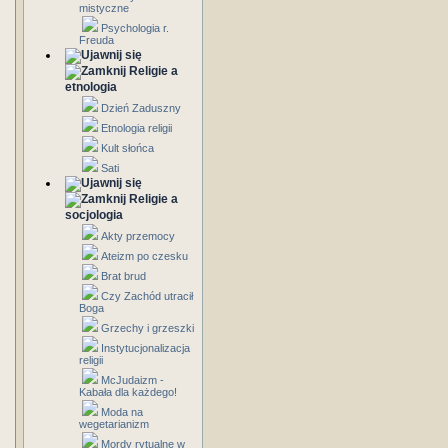
mistyczne
Psychologia r.
Freuda
Religie a
etnologia
Dzień Zaduszny
Etnologia religii
Kult słońca
Sati
Religie a
socjologia
Akty przemocy
Ateizm po czesku
Brat brud
Czy Zachód utracił
Boga
Grzechy i grzeszki
Instytucjonalizacja
religii
McJudaizm -
Kabała dla każdego!
Moda na
wegetarianizm
Mordy rytualne w