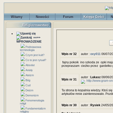
Witamy
Nowości
Forum
Księga Gości
N
Religioznawstwo
==>>
WPROWADZENIE
Podstawowa
terminologia
Wpis nr 32
autor :
oxy011
06/07/2
Czym jest kult?
Co to jest rytuał?
fajny pokoik ino szkoda ze opki mają
Absolut
przepraszam cieżko przez gardełko 
Anioły
Ateizm
autor :
Lukasz
08/06/2
Wpis nr 31
Bóg
http://www.gram-onl
Cud
Ta strona to kopalnia wiedzy. Ktoś 
Deizm
artykułów mnie zainteresowało. Po
Demonizm
Fenomenologia
religii
Wpis nr 30
autor :
Rysiek
24/05/2
Fundamentalizm
religijny