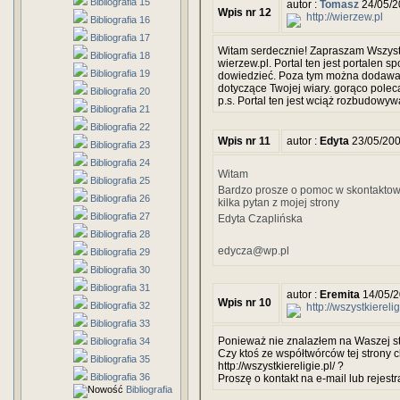
Bibliografia 15
autor :
Tomasz
24/05/2
Wpis nr 12
http://wierzew.pl
Bibliografia 16
Bibliografia 17
Witam serdecznie! Zapraszam Wszystk
Bibliografia 18
wierzew.pl. Portal ten jest portalen 
Bibliografia 19
dowiedzieć. Poza tym można dodawać 
dotyczące Twojej wiary. gorąco pole
Bibliografia 20
p.s. Portal ten jest wciąż rozbudowyw
Bibliografia 21
Bibliografia 22
Wpis nr 11
autor :
Edyta
23/05/200
Bibliografia 23
Bibliografia 24
Witam
Bibliografia 25
Bardzo prosze o pomoc w skontaktowa
Bibliografia 26
kilka pytan z mojej strony
Bibliografia 27
Edyta Czaplińska
Bibliografia 28
edycza@wp.pl
Bibliografia 29
Bibliografia 30
Bibliografia 31
autor :
Eremita
14/05/2
Wpis nr 10
Bibliografia 32
http://wszystkierelig
Bibliografia 33
Ponieważ nie znalazłem na Waszej str
Bibliografia 34
Czy ktoś ze współtwórców tej strony 
Bibliografia 35
http://wszystkiereligie.pl/ ?
Bibliografia 36
Proszę o kontakt na e-mail lub rejestr
Bibliografia