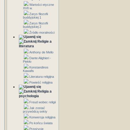
Wartości etyczne
XVII w.
Zarys filozofii
buddyjskiej 1
Zarys filozofii
buddyjskiej 2
Źródło moralności
Religie a
literatura
Anthony de Mello
Dante Alighieri -
Piekło
Konstandinos
Kawafis
Literatura religijna
Powieść religijna
Religia a
psychologia
Freud wobec religii
Jak zostać
przywódcą sekty
Konwersja religijna
Po końcu świata
Przeżycie