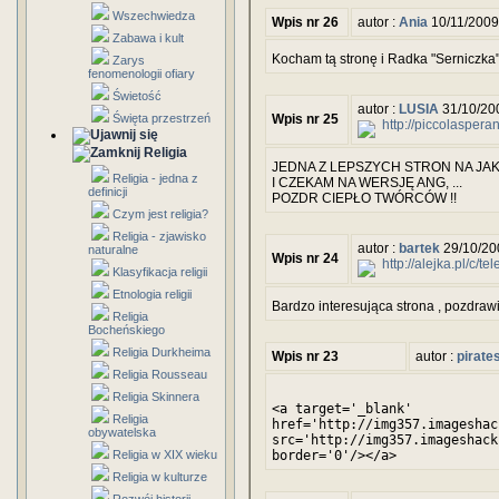
Wszechwiedza
Wpis nr 26
autor :
Ania
10/11/2009
Zabawa i kult
Kocham tą stronę i Radka "Serniczka"
Zarys
fenomenologii ofiary
Świetość
autor :
LUSIA
31/10/20
Święta przestrzeń
Wpis nr 25
http://piccolaspera
Religia
JEDNA Z LEPSZYCH STRON NA JAK
Religia - jedna z
I CZEKAM NA WERSJĘ ANG, ...
definicji
POZDR CIEPŁO TWÓRCÓW !!
Czym jest religia?
Religia - zjawisko
autor :
bartek
29/10/20
naturalne
Wpis nr 24
http://alejka.pl/c/
Klasyfikacja religii
Etnologia religii
Bardzo interesująca strona , pozdraw
Religia
Bocheńskiego
Religia Durkheima
Wpis nr 23
autor :
pirate
Religia Rousseau
Religia Skinnera
<a target='_blank'
Religia
href='http://img357.imageshac
obywatelska
src='http://img357.imageshack
Religia w XIX wieku
border='0'/></a>
Religia w kulturze