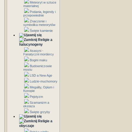
Meteoryt w sztuce
materialnej
Podania, legendy i
przepowiednie
Znaczenie i
symbolika meteorytów
Święte kamienie
Religie a
halucynogeny
Asasyni -
Fanatyczni mordercy
Bogini maku
Budowniczowie
mostu
LSD a New Age
Ludzie-muchomory
Megality, Opium i
Konopie
Pejotyzm
Szamanizm a
ekstaza
Święte grzyby
Religie a
obyczaje