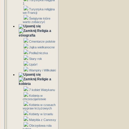
Turystyka religijna
1
Turystyka religijna
we Francji
Świątynie które
warto zobaczyć
Religia a
etnografia
Cmentarze polskie
Jajka wielkanocne
Podłaźniczka
Stary rok
Upiór!
Wampiry i Wilkołaki
Religie a
kobieta
7 kobiet Watykanu
Kobieta w
chrzescijaństwie
Kobieta w czasach
wypraw krzyżowych
Kobiety w Izraelu
Matylda z Canossy
Obrzędowa rola