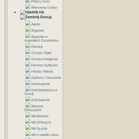
Polscy Goci
Wierzenia Gotów
Grecja
Apollo
Bogowie
Bogowie w
tragediach Eurypidesa
Dionizje
Grecja i Egipt
Grecka świątynia
Hermes Kylleński
Hestia i Westa
Kadmos i Harmonia
Kosmogonia
Kult Asklepiosa w
Grecji
Kult Kabirów
Misteria
Eleuzyjskie
Mit Adonisa
Mit Orfeusza
Mit Syzyfa
Mit o upadku dusz