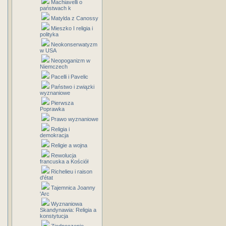
Machiavelli o
państwach k
Matylda z Canossy
Mieszko I religia i
polityka
Neokonserwatyzm
w USA
Neopoganizm w
Niemczech
Pacelli i Pavelic
Państwo i związki
wyznaniowe
Pierwsza
Poprawka
Prawo wyznaniowe
Religia i
demokracja
Religie a wojna
Rewolucja
francuska a Kościół
Richelieu i raison
d'état
Tajemnica Joanny
'Arc
Wyznaniowa
Skandynawia: Religia a
konstytucja