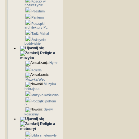
Kościół w
Kosieczynie
Paestum
Panteon
Początki
architektury PL
Tadż Mahal
Świątynie
buddyjskie
Religie a
muzyka
Hymn
Kolęda
Muzyka Wed
Muzyka
hebrajska
Muzyka kościelna
Początki polifonii
PL
Śpiew
kościelny
Religie a
meteoryt
Biblia i meteoryty