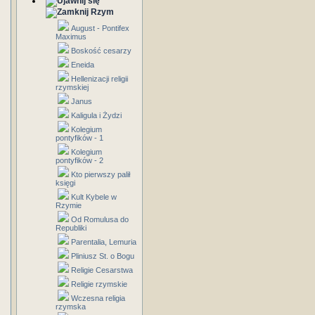
Rzym
August - Pontifex
Maximus
Boskość cesarzy
Eneida
Hellenizacji religii
rzymskiej
Janus
Kaligula i Żydzi
Kolegium
pontyfików - 1
Kolegium
pontyfików - 2
Kto pierwszy palił
księgi
Kult Kybele w
Rzymie
Od Romulusa do
Republiki
Parentalia, Lemuria
Pliniusz St. o Bogu
Religie Cesarstwa
Religie rzymskie
Wczesna religia
rzymska