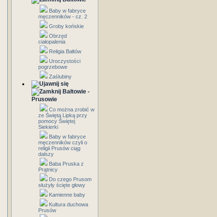
Baby w fabryce
męczenników - cz. 2
Groby końskie
Obrzęd
ciałopalenia
Religia Bałtów
Uroczystości
pogrzebowe
Zaślubiny
Bałtowie -
Prusowie
Co można zrobić w
ze Świętą Lipką przy
pomocy Świętej
Siekierki
Baby w fabryce
męczenników czyli o
religii Prusów ciąg
dalszy
Baba Pruska z
Prątnicy
Do czego Prusom
służyły ścięte głowy
Kamienne baby
Kultura duchowa
Prusów