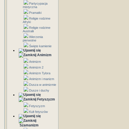
Partycypacja
mistyczna
Pramatki
Religie rodzime
Afryki
Religie rodzime
Australii
Wierzenia
pierwotne
Święte kamienie
Animizm
Animizm
Animizm 2
Animizm Tylora
Animizm i manizm
Dusza w animizmie
Dusze i duchy
Fetyszyzm
Fetyszyzm
Kult fetyszów
Szamanizm