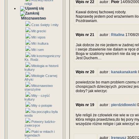
Rozwój historii
Wpis nr 22
autor :
Piotr
14/09/2009
religii
Kawał dobrej fachowej roboty.
Naprawdę jestem pod wrażwniwm ilości
Mitoznawstwo
Pozdrawiam.
Czas święty i mity
Mit grecki
Wpis nr 21
autor :
Ritalina
17/08/2
Mit i epos
Mit i kultura
Jak dobrze że nie jestem w żadnej reli
i swoje zbawienie nie dałam w ręce d
Mit i sen
Boga w szablony wierzeń nie da się 
Mit kosmogoniczny
Jest Duchem....
Ks. Rodz.
Mitologia w historii
kultury
Wpis nr 20
autor :
kanakanakank
0
Mitologie Czarnej
Afryki
powiedzcie bo mam problem czemu mał
Mitoznawstwo
chospicjach dziecięcych ,przeciez jesz
starożytne
dobry? jak wierzyc
Mity - część
kultury
Wpis nr 19
autor :
pierdzidlowski
0
Mity o potopie
Na początku była
tyle religii że człowiek nie wie w co 
woda
która religia prawdziwa,do tej pory my
Potwory ludzko-
wszędzie różne religie i jak wierzyć w 
zwierzęce
Ptaki w mitach i
legendach
autor :
Ireneusz
30/07/