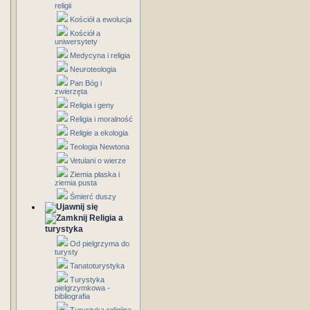
religii
Kościół a ewolucja
Kościół a
uniwersytety
Medycyna i religia
Neuroteologia
Pan Bóg i
zwierzęta
Religia i geny
Religia i moralność
Religie a ekologia
Teologia Newtona
Vetulani o wierze
Ziemia płaska i
ziemia pusta
Śmierć duszy
Religia a
turystyka
Od pielgrzyma do
turysty
Tanatoturystyka
Turystyka
pielgrzymkowa -
bibliografia