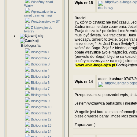
Wiedźmy znad
http://wola-boga-o
Wpis nr 15
Warty
duchowy.
Wprowadzenie w
świat czarnej magii
Bracie!
Wróżbiarstwo w ST
Ty, który to czytasz nie trać czasu. Jed
Żadna inna nie daje zbawienia. Jeżeli
Z klątwą im do
Twoja dusza tuż po śmierci może wró
twarzy
musi być święta. Nie trać czasu. Jako
wiedzący. Śmierć to życie. Gdzie traf
masz duszę?, że Jest Duch Święty?, ż
Bibliografia
wrócić do Boga. Zejdź z błędnej drogi i
Bibliografia 1
obalę wszystkie twoje mądrości. Wszys
(powrotu do Boga)..błędne sa kosciol
Bibliografia 2
o którym przeczytazz na mojej stronie
Bibliografia 3
www.wola-boga-ojca.pl
Podziękujesz
Bibliografia 4
Bibliografia 5
autor :
kushtar
07/07/2
Wpis nr 14
Bibliografia 6
http://kushtar.blog
Bibliografia 7
Przepraszam za poprzedni wpis, chcia
Bibliografia 8
Bibliografia 9
Jestem wyznawca bahaizmu i niestety
Bibliografia 10
W ogolie jest bardzo malo informacji 
Bibliografia 11
pisze o wierze baha'i, moze ktos zechc
Bibliografia 12
Zapraszam:)
Bibliografia 13
Bibliografia 14