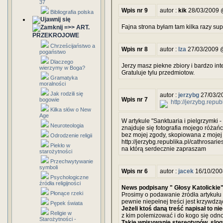
37
Wpis nr 9
autor :
kik
28/03/2009 
Bibliografia polska
Fajna strona byłam tam kilka razy sup
=>> ART.
PRZEKROJOWE
Chrześcijaństwo a
Wpis nr 8
autor :
Iza
27/03/2009 
pogaństwo
Dlaczego
Jerzy masz piekne zbiory i bardzo int
wierzymy w Boga?
Gratuluje tylu przedmiotow.
Gramatyka
moralności
Jak rodzili się
autor :
jerzybg
27/03/2
Wpis nr 7
bogowie
http://jerzybg.repub
Kilka słów o New
Age
W artykule "Sanktuaria i pielgrzymki 
Neuroteologia
znajduje się fotografia mojego różańca
bez mojej zgody, skopiowana z mojej 
Odrodzenie religii
http://jerzybg.republika.pl/cathrosarie
Piekło w
na którą serdecznie zapraszam
starożytności
Przechwytywanie
symboli
Wpis nr 6
autor :
jacek
16/10/200
Psychologiczne
źródła religijności
News podpisany " Głosy Katolickie"
Płonące rzeki
Prosimy o podawanie żródła artykułu
pewnie niepełnej treści jest krzywdzą
Pępek świata
Jeżeli ktoś daną treść napisał to ni
Religie w
z kim polemizować i do kogo się odno
Starożytności -
Takie wpisywanie stereotypów, slo