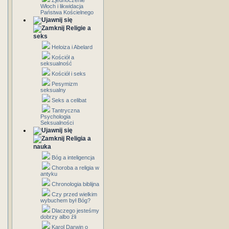
Zjednoczenie
Włoch i likwidacja
Państwa Kościelnego
Religie a
seks
Heloiza i Abelard
Kościół a
seksualność
Kościół i seks
Pesymizm
seksualny
Seks a celibat
Tantryczna
Psychologia
Seksualności
Religia a
nauka
Bóg a inteligencja
Choroba a religia w
antyku
Chronologia biblijna
Czy przed wielkim
wybuchem był Bóg?
Dlaczego jesteśmy
dobrzy albo źli
Karol Darwin o