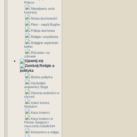
Polsce
Nieodparty urok
kastracji
Nowa duchowość
Piwo - napój Bogów
Policja duchowa
Religia i wspólnota
Religijne wędrówki
ludów
Różaniec na
zdrowie
Religie a
polityka
Boska polityka
Hezbollah
wojownicy Boga
Historia wolności w
chrześ.
Islam kontra
hinduizm
Kara śmierci
Kara śmierci w
Piśmie Świętym i
nauczaniu katolickim
Komunizm a religia