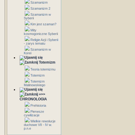
Szamanizm
Szamanizm 2
Szamanizm w
Syberii
Kim jest szaman?
Mity
kosmogoniczne Syberii
Religie Azji i Syberii
- zarys tematu
Szamanizm w
Korei
Totemizm
Teoria totemizmu
Totemizm
Totemizm
Malinowskiego
=>>
CHRONOLOGIA
Prehistoria
Pierwsze
cywilizacje
Wielkie rewolucje
duchowe VII - IV w.
p.n.e