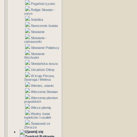
Pogański Łysiec
Religie Słowian -
zarys
Sobótka
Stworzenie świata
Słowianie
Słowianie -
ciekawostki
Słowianie Połabscy
Słowianie
Wschodni
Słowiańska dusza
Ukraiński Olimp
W kraju Peruna,
Swaroga i Welesa
Wieniec, wianki
Wierzenia Słowian
Wierzenia plemion
prapolskich
Wilcze plemię
Wodny świat
topielców i rusałek
Światowid ze
Zbrucza
Bałtowie