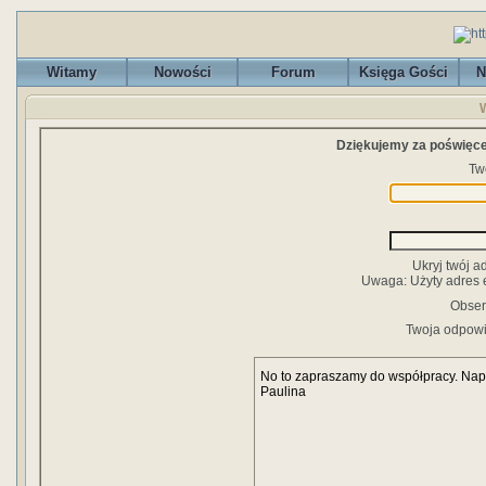
Witamy
Nowości
Forum
Księga Gości
N
W
Dziękujemy za poświęcen
Two
Ukryj twój 
Uwaga: Użyty adres 
Obser
Twoja odpow
No to zapraszamy do współpracy. Napi
Paulina