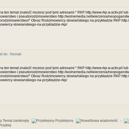
na ten temat znaleźć możesz pod tymi adresami:* RKP http://www.rkp.w.activ.pl/ lu
owierstwo i pseudorodzimowierstwo http://wolnemedia.net/wierzenia/neopoganstw
rodzimowierstwo/* Obraz Rodzimowiercy słowiańskiego na przykładzie RKP http:/
owiercy-slowianskiego-na-przykladzie-rkp/
na ten temat znaleźć możesz pod tymi adresami:* RKP http://www.rkp.w.activ.pl/ lu
owierstwo i pseudorodzimowierstwo http://wolnemedia.net/wierzenia/neopoganstw
rodzimowierstwo/* Obraz Rodzimowiercy słowiańskiego na przykładzie RKP http:/
owiercy-slowianskiego-na-przykladzie-rkp/
Temat zamknięty
Przyklejony
Nowa wiadomość -
rzyklej