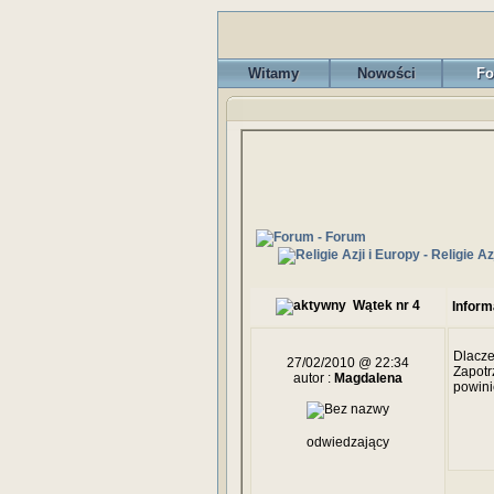
Witamy
Nowości
Fo
- Forum
- Religie Az
Wątek nr 4
Inform
Dlacze
27/02/2010 @ 22:34
Zapotr
autor :
Magdalena
powini
odwiedzający