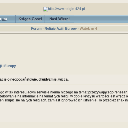
rum
Księga Gości
Nasi Wierni
Forum
-
Religie Azji i Europy
- Wątek nr 4
ji i Europy
acje o neopogaństqwie, druidyzmie, wicca.
go w tak interesującym serwisie niema niczego na temat przeżywającego renesans
zebowanie na informacje na temat tych religii w dobie kryzysu wartości jest wręcz
en skupić się na tych religiach, zamiast ignorować ich istnienie. To przecież znak 