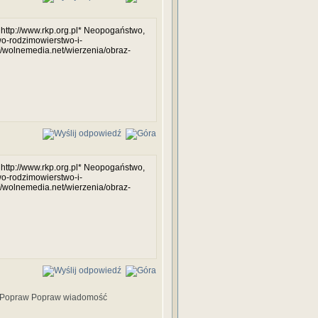
b http://www.rkp.org.pl* Neopogaństwo,
o-rodzimowierstwo-i-
/wolnemedia.net/wierzenia/obraz-
b http://www.rkp.org.pl* Neopogaństwo,
o-rodzimowierstwo-i-
/wolnemedia.net/wierzenia/obraz-
Popraw wiadomość