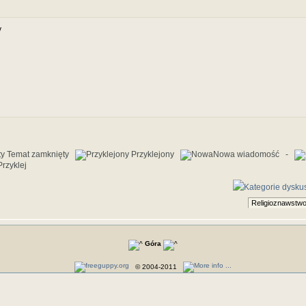
y
Temat zamknięty
Przyklejony
Nowa wiadomość -
rzyklej
Góra
© 2004-2011