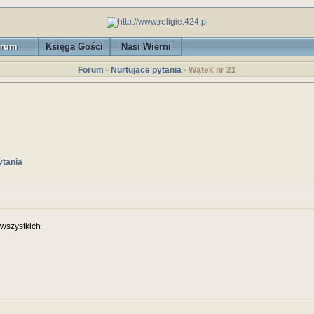
rum
Księga Gości
Nasi Wierni
Forum
-
Nurtujące pytania
- Wątek nr 21
ytania
wszystkich