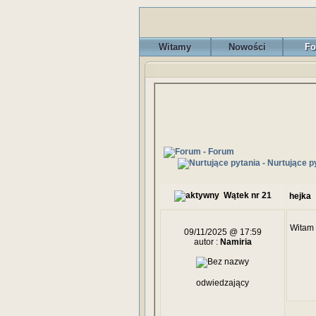
Witamy
Nowości
Fo
- Forum
- Nurtujące p
Wątek nr 21
hejka
Witam 
09/11/2025 @ 17:59
autor :
Namiria
odwiedzający