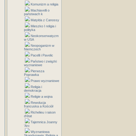
Komunizm a religia
Machiavelli o
państwach k
Matylda z Canossy
Mieszko I religia i
polityka
Neokonserwatyzm
w USA
Neopoganizm w
Niemczech
Pacelli i Pavelic
Państwo i związki
wyznaniowe
Pierwsza
Poprawka
Prawo wyznaniowe
Religia i
demokracja
Religie a wojna
Rewolucja
francuska a Kościół
Richelieu i raison
d'état
Tajemnica Joanny
'Arc
Wyznaniowa
Skandynawia: Religia a