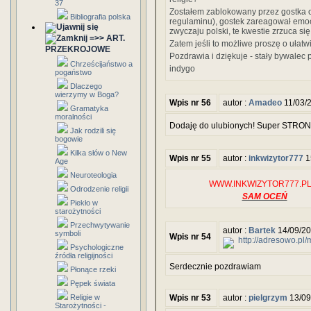
37
Zostałem zablokowany przez gostka o n
Bibliografia polska
regulaminu), gostek zareagował emocjo
zwyczaju polski, te kwestie zrzuca si
=>> ART.
Zatem jeśli to możliwe proszę o ułatwi
PRZEKROJOWE
Pozdrawia i dziękuje - stały bywalec 
Chrześcijaństwo a
indygo
pogaństwo
Dlaczego
wierzymy w Boga?
Wpis nr 56
autor :
Amadeo
11/03/
Gramatyka
moralności
Dodaję do ulubionych! Super STRONA
Jak rodzili się
bogowie
Kilka słów o New
Wpis nr 55
autor :
inkwizytor777
1
Age
Neuroteologia
WWW.INKWIZYTOR777.P
Odrodzenie religii
SAM OCEŃ
Piekło w
starożytności
Przechwytywanie
autor :
Bartek
14/09/20
symboli
Wpis nr 54
http://adresowo.pl/
Psychologiczne
źródła religijności
Serdecznie pozdrawiam
Płonące rzeki
Pępek świata
Religie w
Wpis nr 53
autor :
pielgrzym
13/09
Starożytności -