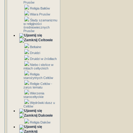
Prusów
Religia Bałtów
Wiara Prusów
Ślady szamanizmu
w religijności
średniowiecznych
Prusów
Celtowie
Beltaine
Druidzi
Druidzi w źródłach
Niebo i słońce w
mitach celtyckich
Religia
starożytnych Celtów
Religie Celtów -
zarys tematu
Wierzenia
staroceltyckie
Wędrówki dusz u
Celtów
Dakowie
Religia Daków