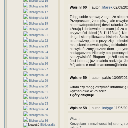
Bibliografia 15
Bibliografia 16
Wpis nr 60
autor :
Marek
02/09/20
Bibliografia 17
Zdaję sobie sprawę z tego, że nie po
Bibliografia 18
Przepraszam, że to piszę, ale chwytam
Bibliografia 19
nieprawdopodobnej deski ratunku. Jes
zżerają i dosłownie nie mam już za c
Bibliografia 20
przyszłości dzieci ( 8, 11 i 13 lat ). N
Bibliografia 21
długa i skomplikowana historia. Szuk
Bibliografia 22
o darowiznę, ale o pożyczkę – niestet
mną skontaktować, opiszę dokładnie
Bibliografia 23
niewykończony jeszcze dom – jedyne,
Bibliografia 24
naciągaczem. Niestety bez pomocy nie
rzeczywistość. Błagam – jeżeli ktoś 
Bibliografia 25
Jest to bodaj już ostatnia nadzieja. 
Bibliografia 26
Mój adres e-mail: marcomon@interia
Bibliografia 27
Bibliografia 28
Wpis nr 59
autor :
pablo
13/05/201
Bibliografia 29
Bibliografia 30
witam czy mogę otrzymać informację kt
wyznaniowe w Polsce?
Bibliografia 31
z góry dziękuje
Bibliografia 32
Bibliografia 33
Wpis nr 58
autor :
indygo
11/05/20
Bibliografia 34
Bibliografia 35
Witam
Bibliografia 36
Korzystam z możliwości tej strony, z z
Bibliografia
religie?