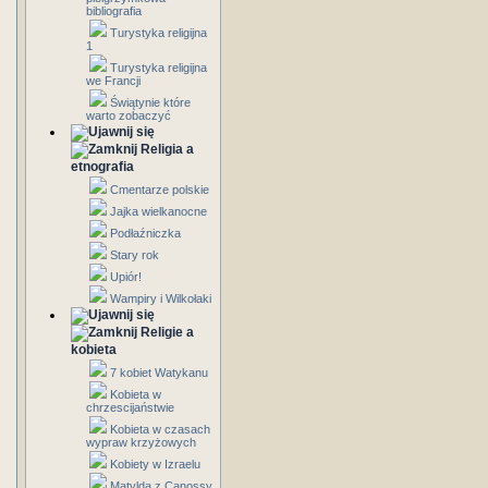
bibliografia
Turystyka religijna
1
Turystyka religijna
we Francji
Świątynie które
warto zobaczyć
Religia a
etnografia
Cmentarze polskie
Jajka wielkanocne
Podłaźniczka
Stary rok
Upiór!
Wampiry i Wilkołaki
Religie a
kobieta
7 kobiet Watykanu
Kobieta w
chrzescijaństwie
Kobieta w czasach
wypraw krzyżowych
Kobiety w Izraelu
Matylda z Canossy