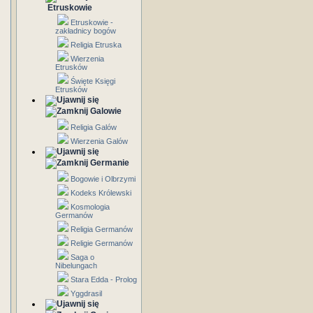
Etruskowie
Etruskowie -
zakładnicy bogów
Religia Etruska
Wierzenia
Etrusków
Święte Księgi
Etrusków
Galowie
Religia Galów
Wierzenia Galów
Germanie
Bogowie i Olbrzymi
Kodeks Królewski
Kosmologia
Germanów
Religia Germanów
Religie Germanów
Saga o
Nibelungach
Stara Edda - Prolog
Yggdrasil