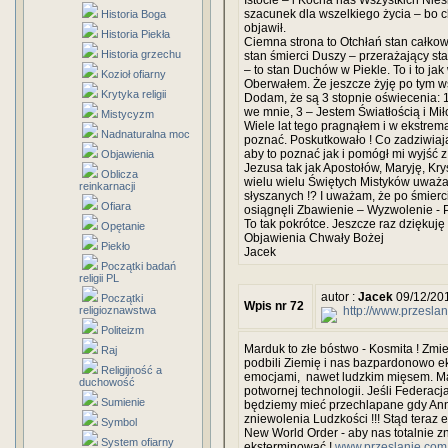
Istocie – i Kocha nas Wszystkich Ni
szacunek dla wszelkiego życia – bo ch
Historia Boga
objawił.
Historia Piekła
Ciemna strona to Otchłań stan całkow
Historia grzechu
stan śmierci Duszy – przerażający sta
– to stan Duchów w Piekle. To i to ja
Kozioł ofiarny
Oberwałem. Że jeszcze żyję po tym ws
Krytyka religii
Dodam, że są 3 stopnie oświecenia: 1 –
we mnie, 3 – Jestem Światłością i Mił
Mistycyzm
Wiele lat tego pragnąłem i w ekstrema
Nadnaturalna moc
poznać. Poskutkowało ! Co zadziwiaj
aby to poznać jak i pomógł mi wyjść z
Objawienia
Jezusa tak jak Apostołów, Maryję, Kry
Oblicza
wielu wielu Świętych Mistyków uważam 
reinkarnacji
słyszanych !? I uważam, że po śmierci
Ofiara
osiągnęli Zbawienie – Wyzwolenie - P
To tak pokrótce. Jeszcze raz dzięku
Opętanie
Objawienia Chwały Bożej
Piekło
Jacek
Początki badań
religii PL
autor :
Jacek
09/12/20
Początki
Wpis nr 72
religioznawstwa
http://www.przesla
Politeizm
Marduk to złe bóstwo - Kosmita ! Zmie
Raj
podbili Ziemię i nas bazpardonowo ek
Religijność a
emocjami, nawet ludzkim mięsem. Ma
duchowość
potwornej technologii. Jeśli Federac
Sumienie
będziemy mieć przechlapane gdy Annu
zniewolenia Ludzkości !!! Stąd teraz 
Symbol
New World Order - aby nas totalnie zn
System ofiarny
eksterminować !
www.przeslanie.com