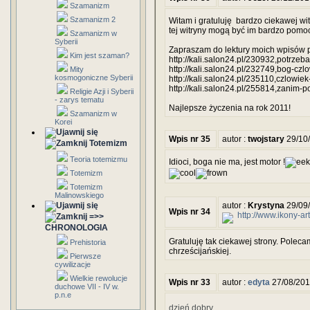
Szamanizm
Szamanizm 2
Witam i gratuluję bardzo ciekawej wit
tej witryny mogą być im bardzo pomo
Szamanizm w
Syberii
Zapraszam do lektury moich wpisów p
Kim jest szaman?
http://kali.salon24.pl/230932,potrzeba-
http://kali.salon24.pl/232749,bog-czl
Mity
kosmogoniczne Syberii
http://kali.salon24.pl/235110,czlowi
http://kali.salon24.pl/255814,zanim-p
Religie Azji i Syberii
- zarys tematu
Najlepsze życzenia na rok 2011!
Szamanizm w
Korei
Wpis nr 35
autor :
twojstary
29/10
Totemizm
Teoria totemizmu
Idioci, boga nie ma, jest motor !
Totemizm
Totemizm
Malinowskiego
autor :
Krystyna
29/09
Wpis nr 34
http://www.ikony-ar
=>>
CHRONOLOGIA
Gratuluję tak ciekawej strony. Polec
Prehistoria
chrześcijańskiej.
Pierwsze
cywilizacje
Wielkie rewolucje
Wpis nr 33
autor :
edyta
27/08/201
duchowe VII - IV w.
p.n.e
dzień dobry