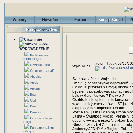
Witamy
Nowości
Forum
Księga Gości
N
Religioznawstwo
==>>
WPROWADZENIE
Podstawowa
terminologia
autor :
Jacek
09/12/20
Czym jest kult?
Wpis nr 73
http://www.przesla
Co to jest rytuał?
Absolut
Szanowny Panie Wojciechu !
Anioły
Dziękuję za tak szybką odpowiedź i k
Co do 10 przykazań z mojej strony ? d
Ateizm
będziemy potrzebować zabijać i jeść l
Bóg
było w Raju] Kto wie ? Kto wie ?
Osobiście nie opieram się kurczowo 
Cud
w wielu miejscach zarówno ST jak i N
Deizm
okupujące nas Imperium Oriona.
Poznałem i jasną i ciemną stronę moc
Demonizm
Jasną – Światłość/Miłość i Pełnię Mił
Fenomenologia
obecnie wymiaru przez Mistyków. Do
religii
Nieskończony był Centrum i nagrodą 
Fundamentalizm
Jesteśmy JEDNYM z Bogiem. Tak też B
religijny