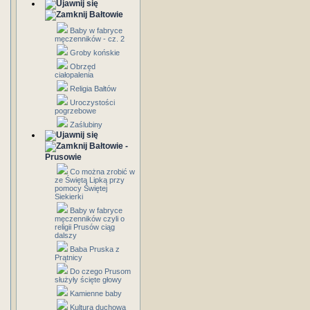
Bałtowie
Baby w fabryce
męczenników - cz. 2
Groby końskie
Obrzęd
ciałopalenia
Religia Bałtów
Uroczystości
pogrzebowe
Zaślubiny
Bałtowie -
Prusowie
Co można zrobić w
ze Świętą Lipką przy
pomocy Świętej
Siekierki
Baby w fabryce
męczenników czyli o
religii Prusów ciąg
dalszy
Baba Pruska z
Prątnicy
Do czego Prusom
służyły ścięte głowy
Kamienne baby
Kultura duchowa