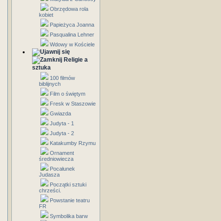
Obrzędowa rola
kobiet
Papieżyca Joanna
Pasqualina Lehner
Wdowy w Kościele
Religie a
sztuka
100 filmów
biblijnych
Film o świętym
Fresk w Staszowie
Gwiazda
Judyta - 1
Judyta - 2
Katakumby Rzymu
Ornament
średniowiecza
Pocałunek
Judasza
Początki sztuki
chrześci.
Powstanie teatru
FR
Symbolika barw