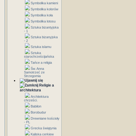
Symbolika kamieni
Symbolika kolorów
Symbolika koła
Symbolika lotosu
Sztuka bizantyjska
- 1
Sztuka bizanyjska
- 2
Sztuka islamu
Sztuka
starochrześcijańska
Tańce a religia
Św. Anna
Samotrzeć ze
Strzegomia
Religie a
architektura
Architektura
chrześci.
Babilon
Borobudur
Drewniane kościoły
- PL
Grecka świątynia
Kaliska cerkiew