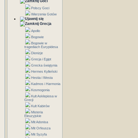
Goci
Polscy Goci
Wierzenia Gotów
Grecja
Apollo
Bogowie
Bogowie w
tragediach Eurypidesa
Dionizje
Grecja i Egipt
Grecka świątynia
Hermes Kylleński
Hestia i Westa
Kadmos i Harmonia
Kosmogonia
Kult Asklepiosa w
Grecji
Kult Kabirów
Misteria
Eleuzyjskie
Mit Adonisa
Mit Orfeusza
Mit Syzyfa