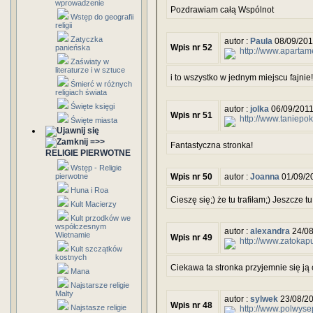
wprowadzenie
Pozdrawiam całą Wspólnot
Wstęp do geografii
religii
Zatyczka
autor :
Paula
08/09/201
Wpis nr 52
panieńska
http://www.aparta
Zaświaty w
literaturze i w sztuce
i to wszystko w jednym miejscu fajnie!
Śmierć w różnych
religiach świata
Święte księgi
autor :
jolka
06/09/2011
Wpis nr 51
http://www.taniep
Święte miasta
=>>
Fantastyczna stronka!
RELIGIE PIERWOTNE
Wstęp - Religie
pierwotne
Wpis nr 50
autor :
Joanna
01/09/2
Huna i Roa
Cieszę się;) że tu trafiłam;) Jeszcze tu
Kult Macierzy
Kult przodków we
współczesnym
autor :
alexandra
24/08
Wietnamie
Wpis nr 49
http://www.zatokap
Kult szczątków
kostnych
Ciekawa ta stronka przyjemnie się ją 
Mana
Najstarsze religie
Malty
autor :
sylwek
23/08/20
Wpis nr 48
Najstasze religie
http://www.polwyse