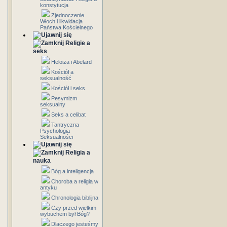
konstytucja
Zjednoczenie
Włoch i likwidacja
Państwa Kościelnego
Religie a
seks
Heloiza i Abelard
Kościół a
seksualność
Kościół i seks
Pesymizm
seksualny
Seks a celibat
Tantryczna
Psychologia
Seksualności
Religia a
nauka
Bóg a inteligencja
Choroba a religia w
antyku
Chronologia biblijna
Czy przed wielkim
wybuchem był Bóg?
Dlaczego jesteśmy