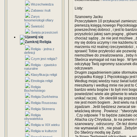
Wszechwiedza
Listy:
Zabawa i kult
Zarys
Szanowny Jacku
fenomenologii ofiary
Przeczytałem 10 przykazań zamieszcz
pierwszą księgą nowego Pięcioksiągu 
Świetość
powszechnej dobroci , i jest to bardz
Święta przestrzeń
przyszłości jakiej sam pragnę , głów
chociaż sądzę , że nie jest możliwe , 
Religia
my się dobra uczymy i nie każdemu to 
marzeniu niż realnej rzeczywistości , 
Religia - jedna z
sprawić Tobie przykrości ale pozwolę
definicji
niemożliwe do zrealizowania , żeby ni
Czym jest religia?
Stwórca wymagał od nas tego . W tym 
odczytuję Twój ogromny szacunek dla ży
Religia - zjawisko
odczuwam .
naturalne
Drugim zagadnieniem jakie sformułow
Klasyfikacja religii
przypadku Księgi 1 Pięcioksiągu jest t
Etnologia religii
Według mojej wiedzy nasz świat ludzki
mieszkamy i według mnie nie jest to 
Religia
bardzo wielu bogów i to byli inni bog
Bocheńskiego
powiedzieć wiele ale głównie to właśn
Religia Durkheima
unikać raczej . On określił się poprze
nie jest moim bogiem . Jest wielu na św
Religia Rousseau
zgadzam . Jeśli będziesz zwracał sie 
Religia Skinnera
właściwą stronę . Powiesz : "stworzyłe
Religia
. Czy odpowie ? to będzie zależało od
obywatelska
Allacha czy Chrystusa , to na pewno 
szanowany , odrzucony . On też doma
Religia w XIX wieku
nie wymawiali ich , nie pisali . Żebyśm
Religia w kulturze
Do Stwórcy modlą się Żydzi .
Ja Nowy Testament odrzuciłem , a wra