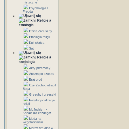
mistyczne
Psychologia r.
Freuda
Religie a
etnologia
Dzień Zaduszny
Etnologia religii
Kult słońca
Sati
Religie a
socjologia
Akty przemocy
Ateizm po czesku
Brat brud
Czy Zachód utracił
Boga
Grzechy i grzeszki
Instytucjonalizacja
religii
McJudaizm -
Kabała dla każdego!
Moda na
wegetarianizm
Mordy rytualne w