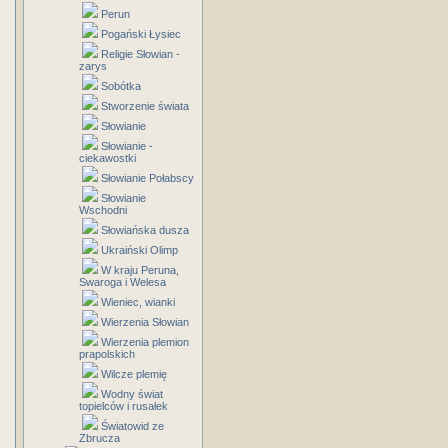
Perun
Pogański Łysiec
Religie Słowian -
zarys
Sobótka
Stworzenie świata
Słowianie
Słowianie -
ciekawostki
Słowianie Połabscy
Słowianie
Wschodni
Słowiańska dusza
Ukraiński Olimp
W kraju Peruna,
Swaroga i Welesa
Wieniec, wianki
Wierzenia Słowian
Wierzenia plemion
prapolskich
Wilcze plemię
Wodny świat
topielców i rusałek
Światowid ze
Zbrucza