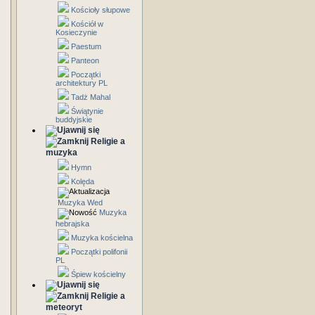
Kościoły słupowe
Kościół w
Kosieczynie
Paestum
Panteon
Początki
architektury PL
Tadż Mahal
Świątynie
buddyjskie
Religie a
muzyka
Hymn
Kolęda
Muzyka Wed
Muzyka
hebrajska
Muzyka kościelna
Początki polifonii
PL
Śpiew kościelny
Religie a
meteoryt