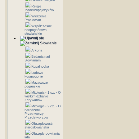
Okolice Bałtyku
Religie
Indoeuropejczyków
Wierzenia
Prasłowian
Współczesne
neopogaństwo
słowiańskie
Słowianie
Arkona
Badania nad
Słowianami
Kupalnocka
Ludowe
kosmogonie
Mazowsze
pogańskie
Mitologia - 1 cz. - O
wielkim dzbanie
Zerywanów
Mitologia - 2 cz. - O
narodzeniu
Przestworzy i
Przedstworzów
Obrzędowość
starosłowiańska
Obrzędy powitania
lata