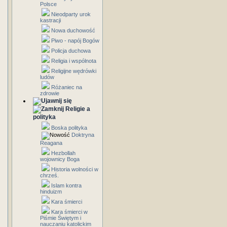
Polsce
Nieodparty urok
kastracji
Nowa duchowość
Piwo - napój Bogów
Policja duchowa
Religia i wspólnota
Religijne wędrówki
ludów
Różaniec na
zdrowie
Religie a
polityka
Boska polityka
Doktryna
Reagana
Hezbollah
wojownicy Boga
Historia wolności w
chrześ.
Islam kontra
hinduizm
Kara śmierci
Kara śmierci w
Piśmie Świętym i
nauczaniu katolickim