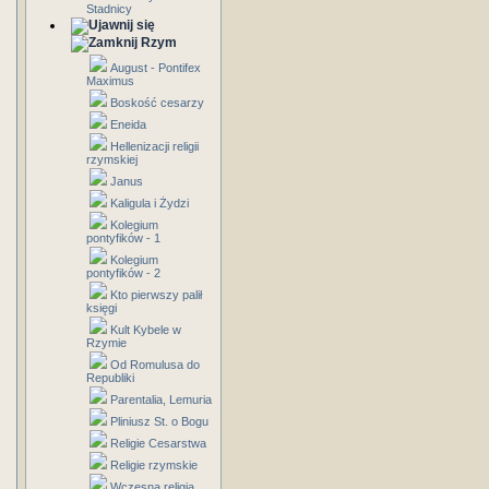
Stadnicy
Rzym
August - Pontifex
Maximus
Boskość cesarzy
Eneida
Hellenizacji religii
rzymskiej
Janus
Kaligula i Żydzi
Kolegium
pontyfików - 1
Kolegium
pontyfików - 2
Kto pierwszy palił
księgi
Kult Kybele w
Rzymie
Od Romulusa do
Republiki
Parentalia, Lemuria
Pliniusz St. o Bogu
Religie Cesarstwa
Religie rzymskie
Wczesna religia