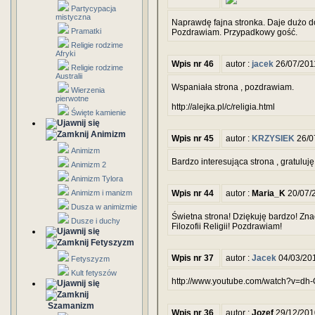
Partycypacja
mistyczna
Naprawdę fajna stronka. Daje dużo do
Pramatki
Pozdrawiam. Przypadkowy gość.
Religie rodzime
Afryki
Wpis nr 46
autor :
jacek
26/07/201
Religie rodzime
Australii
Wspaniała strona , pozdrawiam.
Wierzenia
pierwotne
http://alejka.pl/c/religia.html
Święte kamienie
Animizm
Wpis nr 45
autor :
KRZYSIEK
26/0
Animizm
Bardzo interesująca strona , gratuluję
Animizm 2
Animizm Tylora
Animizm i manizm
Wpis nr 44
autor :
Maria_K
20/07/
Dusza w animizmie
Świetna strona! Dziękuję bardzo! Z
Dusze i duchy
Filozofii Religii! Pozdrawiam!
Fetyszyzm
Wpis nr 37
autor :
Jacek
04/03/20
Fetyszyzm
Kult fetyszów
http://www.youtube.com/watch?v=dh-
Szamanizm
Wpis nr 36
autor :
Jozef
29/12/201