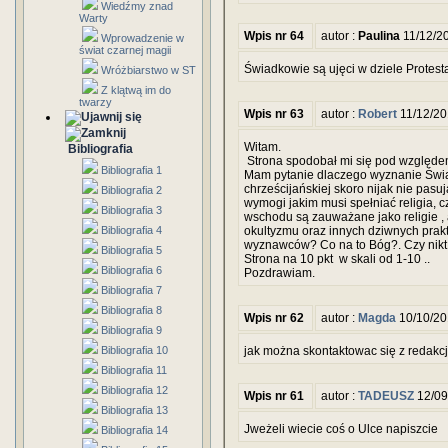
Wiedźmy znad
Warty
Wpis nr 64
autor :
Paulina
11/12/2
Wprowadzenie w
świat czarnej magii
Świadkowie są ujęci w dziele Protest
Wróżbiarstwo w ST
Z klątwą im do
twarzy
Wpis nr 63
autor :
Robert
11/12/20
Witam.
Bibliografia
Strona spodobał mi się pod względem 
Bibliografia 1
Mam pytanie dlaczego wyznanie Świa
chrześcijańskiej skoro nijak nie pasują
Bibliografia 2
wymogi jakim musi spełniać religia, czy
Bibliografia 3
wschodu są zauważane jako religie ,
Bibliografia 4
okultyzmu oraz innych dziwnych prakt
wyznawców? Co na to Bóg?. Czy nikt n
Bibliografia 5
Strona na 10 pkt w skali od 1-10 ..
Bibliografia 6
Pozdrawiam.
Bibliografia 7
Bibliografia 8
Wpis nr 62
autor :
Magda
10/10/20
Bibliografia 9
Bibliografia 10
jak można skontaktowac się z redakcj
Bibliografia 11
Bibliografia 12
Wpis nr 61
autor :
TADEUSZ
12/09
Bibliografia 13
Jweżeli wiecie coś o Ulce napiszcie
Bibliografia 14