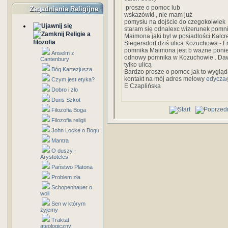
prosze o pomoc lub
Zagadnienia Religijne
wskazówki , nie mam już
pomysłu na dojście do czegokolwiek
staram się odnalexc wizerunek pom
Religie a
Maimona jaki byl w posiadlości Kalc
filozofia
Siegersdorf dziś ulica Kożuchowa - F
pomnika Maimona jest b wazne ponie
Anselm z
odnowy pomnika w Kozuchowie . Dawni
Cantenbury
tylko ulicą
Bóg Kartezjusza
Bardzo prosze o pomoc jak to wygląda
kontakt na mój adres melowy
edycza
Czym jest etyka?
E Czaplińska
Dobro i zlo
Duns Szkot
Filozofia Boga
Filozofia religii
John Locke o Bogu
Mantra
O duszy -
Arystoteles
Państwo Platona
Problem zła
Schopenhauer o
woli
Sen w którym
żyjemy
Traktat
ateologiczny