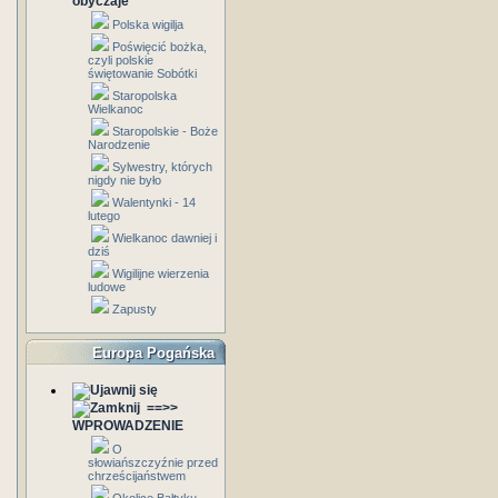
obyczaje
Polska wigilja
Poświęcić bożka,
czyli polskie
świętowanie Sobótki
Staropolska
Wielkanoc
Staropolskie - Boże
Narodzenie
Sylwestry, których
nigdy nie było
Walentynki - 14
lutego
Wielkanoc dawniej i
dziś
Wigilijne wierzenia
ludowe
Zapusty
Europa Pogańska
==>>
WPROWADZENIE
O
słowiańszczyźnie przed
chrześcijaństwem