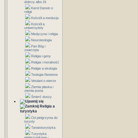
dobrzy albo źli
Karol Darwin o
religii
Kościół a ewolucja
Kościół a
uniwersytety
Medycyna i religia
Neuroteologia
Pan Bóg i
zwierzęta
Religia i geny
Religia i moralność
Religie a ekologia
Teologia Newtona
Vetulani o wierze
Ziemia płaska i
ziemia pusta
Śmierć duszy
Religia a
turystyka
Od pielgrzyma do
turysty
Tanatoturystyka
Turystyka
pielgrzymkowa -