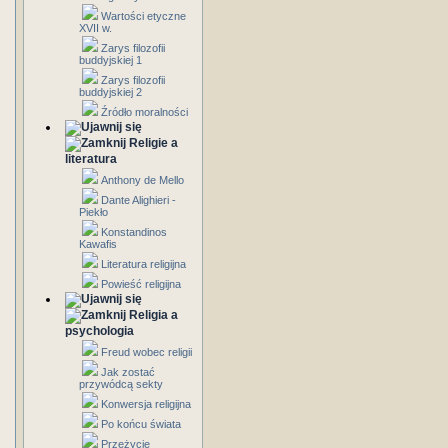
Wartości etyczne
XVII w.
Zarys filozofii
buddyjskiej 1
Zarys filozofii
buddyjskiej 2
Źródło moralności
Religie a
literatura
Anthony de Mello
Dante Alighieri -
Piekło
Konstandinos
Kawafis
Literatura religijna
Powieść religijna
Religia a
psychologia
Freud wobec religii
Jak zostać
przywódcą sekty
Konwersja religijna
Po końcu świata
Przeżycie