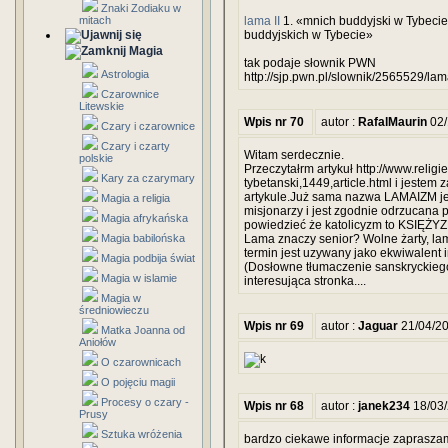
Znaki Zodiaku w
mitach
lama II
1. «mnich buddyjski w Tybecie i
buddyjskich w Tybecie»
Magia
tak podaje słownik PWN
Astrologia
http://sjp.pwn.pl/slownik/2565529/lam
Czarownice
Litewskie
Wpis nr 70
autor :
RafalMaurin
02/
Czary i czarownice
Czary i czarty
Witam serdecznie.
polskie
Przeczytałrm artykuł http://www.relig
Kary za czarymary
tybetanski,1449,article.html i jeste
artykule.Już sama nazwa LAMAIZM je
Magia a religia
misjonarzy i jest zgodnie odrzucana 
Magia afrykańska
powiedzieć że katolicyzm to KSIĘŻYZ
Magia babilońska
Lama znaczy senior? Wolne żarty, lam
termin jest uzywany jako ekwiwalent i
Magia podbija świat
(Dosłowne tłumaczenie sanskryckiego
Magia w islamie
interesująca stronka....
Magia w
średniowieczu
Wpis nr 69
autor :
Jaguar
21/04/2
Matka Joanna od
Aniołów
O czarownicach
O pojęciu magii
Procesy o czary -
Wpis nr 68
autor :
janek234
18/03/
Prusy
Sztuka wróżenia
bardzo ciekawe informacje zaprasza