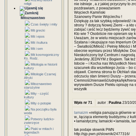
Rozwój historii
religii
nie istnieje , a z jakiej przyczyny to 
pozdrawiam, z poważaniem
Wojciech Kamiński
Szanowny Panie Wojciechu !
Mitoznawstwo
Dziękuję za tak szybką odpowiedź i 
Czas święty i mity
strony ? dotyczą Nowej Ziemi – a kto
zabijać i jeść lecz będziemy żywić się
Mit grecki
Kto wie ? Osobiście nie opieram się 
Mit i epos
Uważam, że w wielu miejscach zarówn
Szatana i okupujące nas Imperium Or
Mit i kultura
– Światłość/Miłość i Pełnię Miłości i
Mit i sen
obecnie wymiaru przez Mistyków. Do
Mit kosmogoniczny
Nieskończony był Centrum i nagrodą 
Ks. Rodz.
Jesteśmy JEDNYM z Bogiem. Tak też B
Istocie – i Kocha nas Wszystkich Ni
Mitologia w historii
szacunek dla wszelkiego życia – bo ch
kultury
objawił. Ciemna strona to Otchłań st
Mitologie Czarnej
odczuciu stan śmierci Duszy – przeraż
Afryki
Ciemność/nienawiść/udręka/lęk/hierarc
Mitoznawstwo
wyrywałem Dusze Piekłu opisuję na s
starożytne
wszystk
Mity - część
kultury
Wpis nr 71
autor :
Paulina
23/10/2
Mity o potopie
Na początku była
lamaizm
«religia panująca głównie w
woda
w., łącząca elementy buddyzmu z ku
Potwory ludzko-
• lamaistyczny, lamaicki • lamaista, la
zwierzęce
Ptaki w mitach i
tak podaje słownik PWN
legendach
http://sjp.pwn.pl/slownik/2477316/