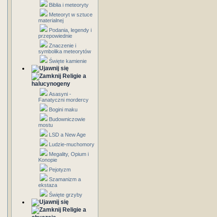
Biblia i meteoryty
Meteoryt w sztuce
materialnej
Podania, legendy i
przepowiednie
Znaczenie i
symbolika meteorytów
Święte kamienie
Religie a
halucynogeny
Asasyni -
Fanatyczni mordercy
Bogini maku
Budowniczowie
mostu
LSD a New Age
Ludzie-muchomory
Megality, Opium i
Konopie
Pejotyzm
Szamanizm a
ekstaza
Święte grzyby
Religie a