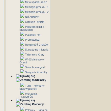
Mit o upadku dusz
Mitologia grecka - 1
Mitologia grecka - 2
Nić Ariadny
Orfeusz i orfizm
Pelazgijski mit o
stworzeniu
Platoński mit
Prometeusz
Religijność Greków
Starożytne misteria
Tajemnica Krety
Wróżbiarstwo w
Grecji
Świat homerycki
Świątynia Artemidy
Madziarzy
Turul - mityczny
ptak węgierski
Wierzenia
Prawęgrów
Połowcy
Połowcy - Baba ze