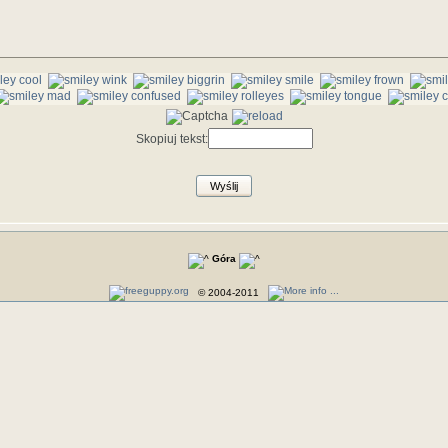
Skopiuj tekst:
Wyślij
Góra
© 2004-2011