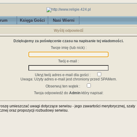
rum
Księga Gości
Nasi Wierni
Wyślij odpowiedź
Dziękujemy za poświęcenie czasu na napisanie tej wiadomości.
Twoje imię (lub nick) :
Twój e-mail :
Ukryj twój adres e-mail dla gości :
Uwaga: Użyty adres e-mail jest chroniony przed SPAMem.
Obserwuj ten wątek :
Twoja odpowiedź do
Admin
który napisał:
roszę umieszczać uwagi dotyczące serwisu - jego zawartości merytorycznej, szaty
icznej oraz propozycji rozbudowy serwisu.