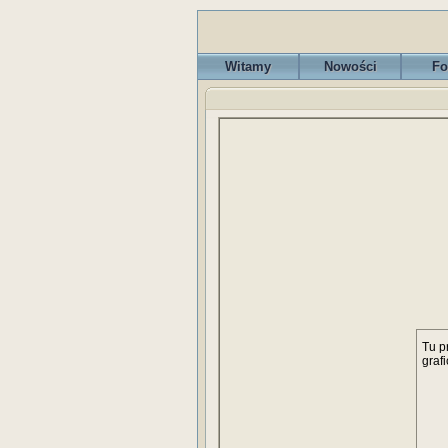
Witamy
Nowości
Fo
Tu p
graf