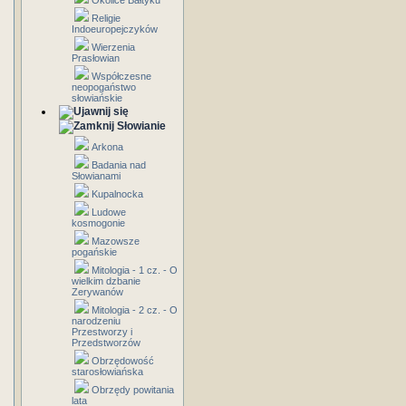
Okolice Bałtyku
Religie
Indoeuropejczyków
Wierzenia
Prasłowian
Współczesne
neopogaństwo
słowiańskie
Słowianie
Arkona
Badania nad
Słowianami
Kupalnocka
Ludowe
kosmogonie
Mazowsze
pogańskie
Mitologia - 1 cz. - O
wielkim dzbanie
Zerywanów
Mitologia - 2 cz. - O
narodzeniu
Przestworzy i
Przedstworzów
Obrzędowość
starosłowiańska
Obrzędy powitania
lata