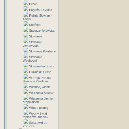
Perun
Pogański Łysiec
Religie Słowian -
zarys
Sobótka
Stworzenie świata
Słowianie
Słowianie -
ciekawostki
Słowianie Połabscy
Słowianie
Wschodni
Słowiańska dusza
Ukraiński Olimp
W kraju Peruna,
Swaroga i Welesa
Wieniec, wianki
Wierzenia Słowian
Wierzenia plemion
prapolskich
Wilcze plemię
Wodny świat
topielców i rusałek
Światowid ze
Zbrucza