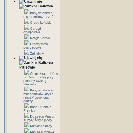
Bałtowie
Baby w fabryce
męczenników - cz. 2
Groby końskie
Obrzęd
ciałopalenia
Religia Bałtów
Uroczystości
pogrzebowe
Zaślubiny
Bałtowie -
Prusowie
Co można zrobić w
ze Świętą Lipką przy
pomocy Świętej
Siekierki
Baby w fabryce
męczenników czyli o
religii Prusów ciąg
dalszy
Baba Pruska z
Prątnicy
Do czego Prusom
służyły ścięte głowy
Kamienne baby
Kultura duchowa