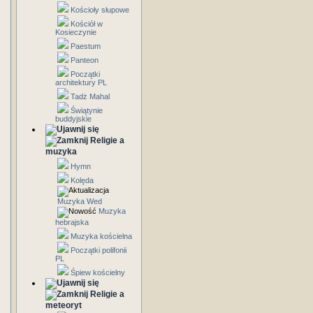
Kościoły słupowe
Kościół w
Kosieczynie
Paestum
Panteon
Początki
architektury PL
Tadż Mahal
Świątynie
buddyjskie
Religie a
muzyka
Hymn
Kolęda
Muzyka Wed
Muzyka
hebrajska
Muzyka kościelna
Początki polifonii
PL
Śpiew kościelny
Religie a
meteoryt