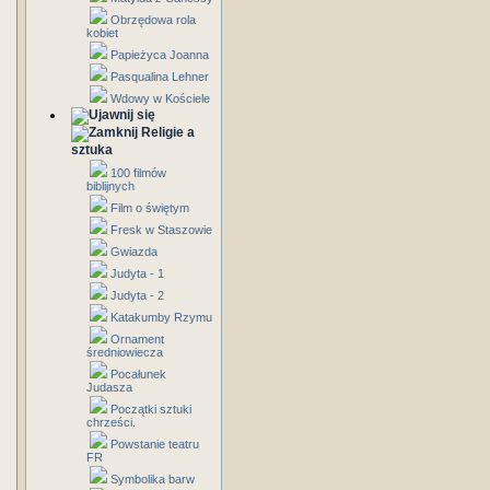
Obrzędowa rola
kobiet
Papieżyca Joanna
Pasqualina Lehner
Wdowy w Kościele
Religie a
sztuka
100 filmów
biblijnych
Film o świętym
Fresk w Staszowie
Gwiazda
Judyta - 1
Judyta - 2
Katakumby Rzymu
Ornament
średniowiecza
Pocałunek
Judasza
Początki sztuki
chrześci.
Powstanie teatru
FR
Symbolika barw