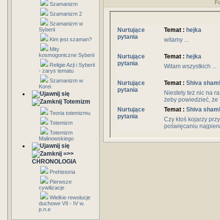
F
Szamanizm
Szamanizm 2
Szamanizm w
Syberii
Nurtujące
Temat :
hejka
pytania
Kim jest szaman?
witamy ...
Mity
kosmogoniczne Syberii
Nurtujące
Temat :
hejka
pytania
Religie Azji i Syberii
Witam wszystkich ...
- zarys tematu
Szamanizm w
Nurtujące
Temat :
Shiva sham
Korei
pytania
Niestety też nic na r
żeby powiedzieć, że T
Totemizm
Nurtujące
Temat :
Shiva sham
Teoria totemizmu
pytania
Czy ktoś kojarzy prz
Totemizm
poświęcaniu najpierw 
Totemizm
Malinowskiego
=>>
CHRONOLOGIA
Prehistoria
Pierwsze
cywilizacje
Wielkie rewolucje
duchowe VII - IV w.
p.n.e