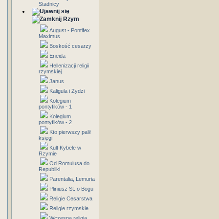
Stadnicy
Rzym
August - Pontifex
Maximus
Boskość cesarzy
Eneida
Hellenizacji religii
rzymskiej
Janus
Kaligula i Żydzi
Kolegium
pontyfików - 1
Kolegium
pontyfików - 2
Kto pierwszy palił
księgi
Kult Kybele w
Rzymie
Od Romulusa do
Republiki
Parentalia, Lemuria
Pliniusz St. o Bogu
Religie Cesarstwa
Religie rzymskie
Wczesna religia