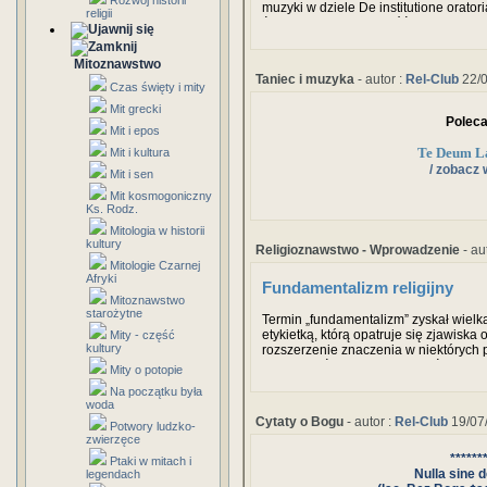
Rozwój historii
muzyki w dziele De institutione orato
religii
średniowiecza aż do późnego renesa
pismach o muzyce.
Mitoznawstwo
Taniec i muzyka
- autor :
Rel-Club
22/0
Czas święty i mity
Mit grecki
Polec
Mit i epos
Te Deum L
Mit i kultura
/ zobacz 
Mit i sen
Mit kosmogoniczny
Ks. Rodz.
Mitologia w historii
kultury
Religioznawstwo - Wprowadzenie
- au
Mitologie Czarnej
Afryki
Fundamentalizm religijny
Mitoznawstwo
starożytne
Termin „fundamentalizm” zyskał wielką
etykietką, którą opatruje się zjawiska o
Mity - część
kultury
rozszerzenie znaczenia w niektórych
innych nieścisłe. Często określenie t
Mity o potopie
synonim fanatyzmu religijnego. Bywa 
Na początku była
się ku przebrzmiałej już przeszłości,
woda
premodernistycznemu, w którym prymat 
Cytaty o Bogu
- autor :
Rel-Club
19/07
Potwory ludzko-
zwierzęce
******
Ptaki w mitach i
Nulla sine 
legendach