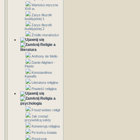
Wartości etyczne
XVII w.
Zarys filozofii
buddyjskiej 1
Zarys filozofii
buddyjskiej 2
Źródło moralności
Religie a
literatura
Anthony de Mello
Dante Alighieri -
Piekło
Konstandinos
Kawafis
Literatura religijna
Powieść religijna
Religia a
psychologia
Freud wobec religii
Jak zostać
przywódcą sekty
Konwersja religijna
Po końcu świata
Przeżycie