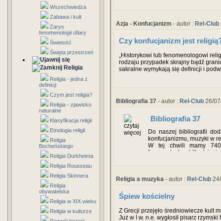
Wszechwiedza
Zabawa i kult
Azja - Konfucjanizm
- autor :
Rel-Club
Zarys
fenomenologii ofiary
Czy konfucjanizm jest religią
Świetość
Święta przestrzeń
„Historykowi lub fenomenologowi relig
rodzaju przypadek skrajny bądź granic
Religia
sakralne wymykają się definicji i po
(Rule, 1986: xiii). Problemem związan
Religia - jedna z
czy konfucjanizm należy uznawać za trad
definicji
cechy charakterystyczne możemy w n
Czym jest religia?
Bibliografia 37
- autor :
Rel-Club
26/07
Religia - zjawisko
naturalne
Bibliografia 37
Klasyfikacja religii
Etnologia religii
Do naszej bibliografii do
konfucjanizmu, muzyki w rel
Religia
W tej chwili mamy 740 
Bocheńskiego
fragmentach a kilkadziesią
Religia Durkheima
W najbliższym czasie doda
Religia Rousseau
Religia Skinnera
Religia a muzyka
- autor :
Rel-Club
24/
Religia
obywatelska
Śpiew kościelny
Religia w XIX wieku
Z Grecji przejęło średniowiecze kult 
Religia w kulturze
Już w I w. n.e. wygłosił pisarz rzymsk