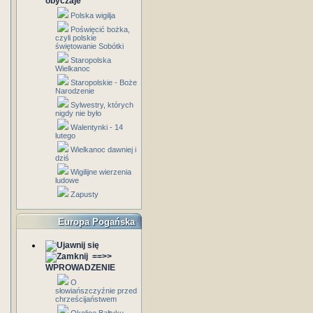
obyczaje
Polska wigilja
Poświęcić bożka,
czyli polskie
świętowanie Sobótki
Staropolska
Wielkanoc
Staropolskie - Boże
Narodzenie
Sylwestry, których
nigdy nie było
Walentynki - 14
lutego
Wielkanoc dawniej i
dziś
Wigilijne wierzenia
ludowe
Zapusty
Europa Pogańska
==>>
WPROWADZENIE
O
słowiańszczyźnie przed
chrześcijaństwem