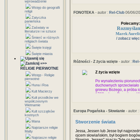
odebrany Komnenom około trzydziestu
wprowadzenie
Miasto przez długi czas prosperował
Wstęp do geografii
światem greckim, Kaukazem a krajami 
religii
FONOTEKA
- autor :
Rel-Club
06/06/2
przemierzanych przez liczne karawan
Zatyczka
panieńska
Polecamy:
Rozmyślan
Zaświaty w
literaturze i w sztuce
Marek Aureli
Śmierć w różnych
/ zobacz więce
religiach świata
Święte księgi
Święte miasta
Różności - Z życia wzięte
- autor :
Rel
=>>
RELIGIE PIERWOTNE
Z życia wzięte
Wstęp - Religie
pierwotne
Po wynalezieniu piorunoc
Huna i Roa
duchownych sprzeciwiało s
gniewu Bożego, a próba i
Kult Macierzy
1769 roku w Brescii, we W
Kult przodków we
którym przechowywano pro
współczesnym
część miasta i zabiła okoł
Wietnamie
Europa Pogańska - Słowianie
- autor :
Kult szczątków
kostnych
Mana
Stworzenie świata
Najstarsze religie
Jessa, Jessen lub Jesse był najprze
Malty
ojcem słowiańskim, był bogiem bogów
Najstasze religie
Słowian, Jessen" znaczy "tyle co jestem