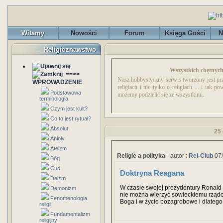
Witamy
Nowości
Forum
Księga Gości
N
Religioznawstwo
Wszystkich chętnyc
==>>
Nasz hobbystyczny serwis tworzony jest pr
WPROWADZENIE
religiach i nie tylko o religiach ... i tak
Podstawowa
możemy podzielić się ze wszystkimi.
terminologia
Czym jest kult?
Co to jest rytuał?
Absolut
25 
Anioły
Ateizm
Religie a polityka
- autor :
Rel-Club
07/
Bóg
Cud
Doktryna Reagana
Deizm
W czasie swojej prezydentury Ronald
Demonizm
nie można wierzyć sowieckiemu rządo
Fenomenologia
Boga i w życie pozagrobowe i dlateg
religii
zachowywać się uczciwie, lecz będą 
Fundamentalizm
wszelkich niegodziwości, które będą 
religijny