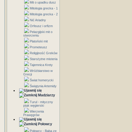
Mit o upadku dusz
Mitologia grecka - 1
Mitologia grecka - 2
Nić Ariadny
Orfeusz i orfizm
Pelazgijski mit o
stworzeniu
Platoński mit
Prometeusz
Religijność Greków
Starożytne misteria
Tajemnica Krety
Wróżbiarstwo w
Grecji
Świat homerycki
Świątynia Artemidy
Madziarzy
Turul - mityczny
ptak węgierski
Wierzenia
Prawęgrów
Połowcy
Połowcy - Baba ze