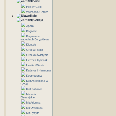
Goci
Polscy Goci
Wierzenia Gotów
Grecja
Apollo
Bogowie
Bogowie w
tragediach Eurypidesa
Dionizje
Grecja i Egipt
Grecka świątynia
Hermes Kylleński
Hestia i Westa
Kadmos i Harmonia
Kosmogonia
Kult Asklepiosa w
Grecji
Kult Kabirów
Misteria
Eleuzyjskie
Mit Adonisa
Mit Orfeusza
Mit Syzyfa