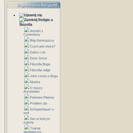
Zagadnienia Religijne
Religie a
filozofia
Anselm z
Cantenbury
Bóg Kartezjusza
Czym jest etyka?
Dobro i zlo
Duns Szkot
Filozofia Boga
Filozofia religii
John Locke o Bogu
Mantra
O duszy -
Arystoteles
Państwo Platona
Problem zła
Schopenhauer o
woli
Sen w którym
żyjemy
Traktat
ateologiczny