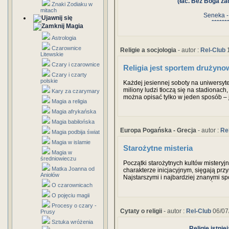
(łac. Bez Boga ża
Znaki Zodiaku w
mitach
Seneka - 
******
Magia
Astrologia
Czarownice
Religie a socjologia
- autor :
Rel-Club
1
Litewskie
Czary i czarownice
Religia jest sportem drużyn
Czary i czarty
polskie
Każdej jesiennej soboty na uniwersy
miliony ludzi tłoczą się na stadionach
Kary za czarymary
można opisać tylko w jeden sposób – 
Magia a religia
Stanu Wirginia rozpoczyna się on o po
specjalne kostiumy. Mężczyźni noszą
Magia afrykańska
uniwersytetu i – jeśli jest ciepło – krót
Magia babilońska
Europa Pogańska - Grecja
- autor :
Re
Magia podbija świat
Magia w islamie
Starożytne misteria
Magia w
średniowieczu
Początki starożytnych kultów misteryj
Matka Joanna od
charakterze inicjacyjnym, sięgają prz
Aniołów
Najstarszymi i najbardziej znanymi spo
obchodzone w Eleusis attyckie święto k
O czarownicach
którego nazwa stała się z czasem ok
O pojęciu magii
kulturze grecko-rzymskiej.
Procesy o czary -
Cytaty o religii
- autor :
Rel-Club
06/07
Prusy
Sztuka wróżenia
Religie istni