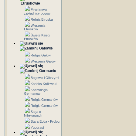
Etruskowie
Etruskowie -
zakładnicy bogów
Religia Etruska
Wierzenia
Etrusków
Święte Księgi
Etrusków
Galowie
Religia Galów
Wierzenia Galów
Germanie
Bogowie i Olbrzymi
Kodeks Królewski
Kosmologia
Germanów
Religia Germanów
Religie Germanów
Saga o
Nibelungach
Stara Edda - Prolog
Yggdrasil