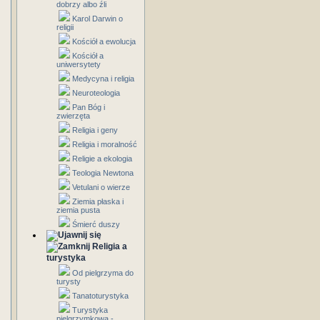
dobrzy albo źli
Karol Darwin o
religii
Kościół a ewolucja
Kościół a
uniwersytety
Medycyna i religia
Neuroteologia
Pan Bóg i
zwierzęta
Religia i geny
Religia i moralność
Religie a ekologia
Teologia Newtona
Vetulani o wierze
Ziemia płaska i
ziemia pusta
Śmierć duszy
Religia a
turystyka
Od pielgrzyma do
turysty
Tanatoturystyka
Turystyka
pielgrzymkowa -