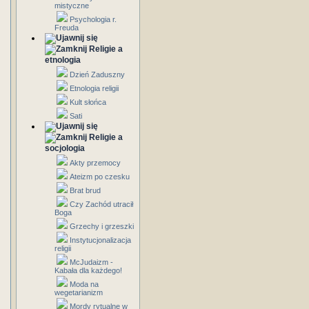
mistyczne
Psychologia r.
Freuda
Religie a
etnologia
Dzień Zaduszny
Etnologia religii
Kult słońca
Sati
Religie a
socjologia
Akty przemocy
Ateizm po czesku
Brat brud
Czy Zachód utracił
Boga
Grzechy i grzeszki
Instytucjonalizacja
religii
McJudaizm -
Kabała dla każdego!
Moda na
wegetarianizm
Mordy rytualne w