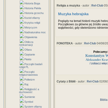
Historia Boga
Religia a muzyka
- autor :
Rel-Club
05/
Historia Piekła
Historia grzechu
Muzyka hebrajska
Kozioł ofiarny
Poglądy na temat historii muzyki hebra
Krytyka religii
Początkowo za główne jej źródło uważa
wątpliwości, gdy stwierdzono istnienie
Mistycyzm
badania archeologiczne prowadzone w
Nadnaturalna moc
znaczenie Pisma Świętego jako źródła
Objawienia
Oblicza
FONOTEKA
- autor :
Rel-Club
04/08/2
reinkarnacji
Ofiara
Polecamy:
Opętanie
Konstantyn W
Piekło
Aleksander Kra
/ zobacz więce
Początki badań
religii PL
Początki
religioznawstwa
Politeizm
Cytaty z Biblii
- autor :
Rel-Club
02/08/
Raj
Religijność a
duchowość
Sumienie
Biblia
Symbol
System ofiarny