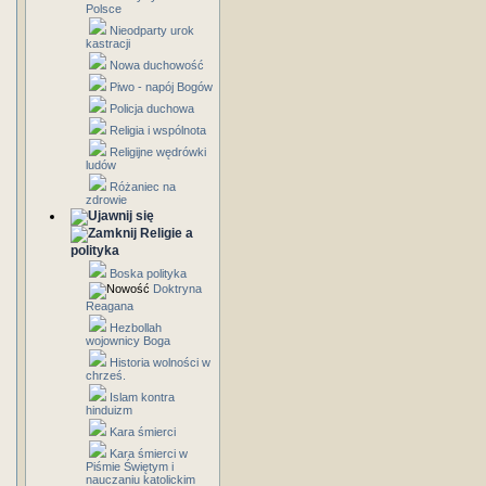
Polsce
Nieodparty urok
kastracji
Nowa duchowość
Piwo - napój Bogów
Policja duchowa
Religia i wspólnota
Religijne wędrówki
ludów
Różaniec na
zdrowie
Religie a
polityka
Boska polityka
Doktryna
Reagana
Hezbollah
wojownicy Boga
Historia wolności w
chrześ.
Islam kontra
hinduizm
Kara śmierci
Kara śmierci w
Piśmie Świętym i
nauczaniu katolickim