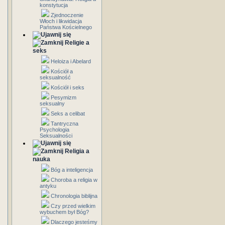
konstytucja
Zjednoczenie
Włoch i likwidacja
Państwa Kościelnego
Religie a
seks
Heloiza i Abelard
Kościół a
seksualność
Kościół i seks
Pesymizm
seksualny
Seks a celibat
Tantryczna
Psychologia
Seksualności
Religia a
nauka
Bóg a inteligencja
Choroba a religia w
antyku
Chronologia biblijna
Czy przed wielkim
wybuchem był Bóg?
Dlaczego jesteśmy