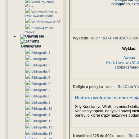
Wiedźmy znad
osiągać to, cze
Warty
Wprowadzenie w
świat czarnej magii
Wróżbiarstwo w ST
Z klątwą im do
twarzy
Wykłady
- autor :
Rel-Club
02/07/2026
Bibliografia
Wykład:
Bibliografia 1
Awesta
Bibliografia 2
Prof. Gościwit Ma
Bibliografia 3
/ zobacz więce
Bibliografia 4
Bibliografia 5
Bibliografia 6
Religie a polityka
- autor :
Rel-Club
01/
Bibliografia 7
Bibliografia 8
Historia wolności w chrześci
Bibliografia 9
Gdy Konstantyn Wielki przeniósł stol
Bibliografia 10
Konstantynopola, na rynku nowej metr
Bibliografia 11
porfiru, o której krąży niezwykłe podan
siedem świętych insygniów państwa r
Bibliografia 12
Westy, gdzie strzegły ich opiekujące 
Bibliografia 13
dziewice. Na szczycie kolumny umieszc
przedstawiająca cesarza.
Bibliografia 14
Kościół od 325 do 800r.
- autor :
Rel-C