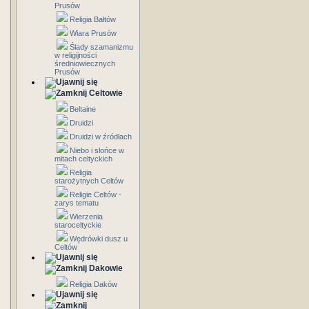
Prusów
Religia Bałtów
Wiara Prusów
Ślady szamanizmu
w religijności
średniowiecznych
Prusów
Celtowie
Beltaine
Druidzi
Druidzi w źródłach
Niebo i słońce w
mitach celtyckich
Religia
starożytnych Celtów
Religie Celtów -
zarys tematu
Wierzenia
staroceltyckie
Wędrówki dusz u
Celtów
Dakowie
Religia Daków