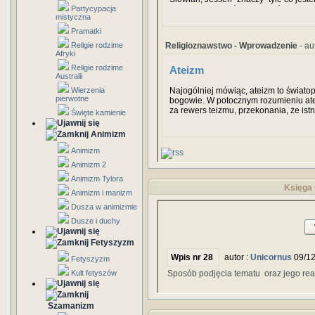
Partycypacja
tedy był istotą, która od wieków na wie
mistyczna
osobistą i siebie samego świadomą. 
pojmowania boga osobistego. Jessa był
Pramatki
Religioznawstwo - Wprowadzenie
- au
Religie rodzime
Afryki
Religie rodzime
Ateizm
Australii
Najogólniej mówiąc, ateizm to światop
Wierzenia
pierwotne
bogowie. W potocznym rozumieniu ate
za rewers teizmu, przekonania, że istni
Święte kamienie
konsekwencji za uznanie za bezprzed
w rodzaju „Bóg jest miłosierny”, „Bóg
Animizm
po śmierci” itd.
Animizm
Animizm 2
Animizm Tylora
Księga 
Animizm i manizm
Dusza w animizmie
Dusze i duchy
Fetyszyzm
Wpis nr 28
autor :
Unicornus
09/12
Fetyszyzm
Kult fetyszów
Sposób podjęcia tematu oraz jego rea
Szamanizm