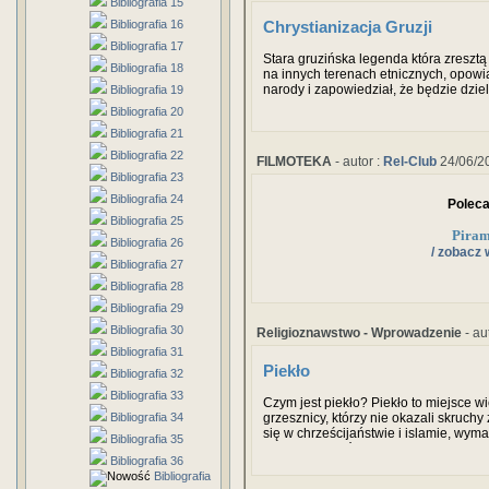
Bibliografia 15
Bibliografia 16
Chrystianizacja Gruzji
Bibliografia 17
Stara gruzińska legenda która zresztą
Bibliografia 18
na innych terenach etnicznych, opowia
narody i zapowiedział, że będzie dzie
Bibliografia 19
niesamowity tłok, gdyż wszyscy pragnę
Bibliografia 20
przydział. Jedynie Gruzini którzy nie lu
Bibliografia 21
drzewem i umilali sobie czas winem i
Bibliografia 22
FILMOTEKA
- autor :
Rel-Club
24/06/2
Bibliografia 23
Bibliografia 24
Polec
Bibliografia 25
Piram
Bibliografia 26
/ zobacz 
Bibliografia 27
Bibliografia 28
Bibliografia 29
Bibliografia 30
Religioznawstwo - Wprowadzenie
- au
Bibliografia 31
Piekło
Bibliografia 32
Bibliografia 33
Czym jest piekło? Piekło to miejsce wi
Bibliografia 34
grzesznicy, którzy nie okazali skruchy
się w chrześcijaństwie i islamie, wym
Bibliografia 35
miejscem, z którego nie ma ucieczki. T
Bibliografia 36
właśnie chodzi.
Bibliografia