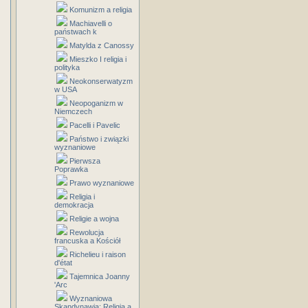
Komunizm a religia
Machiavelli o
państwach k
Matylda z Canossy
Mieszko I religia i
polityka
Neokonserwatyzm
w USA
Neopoganizm w
Niemczech
Pacelli i Pavelic
Państwo i związki
wyznaniowe
Pierwsza
Poprawka
Prawo wyznaniowe
Religia i
demokracja
Religie a wojna
Rewolucja
francuska a Kościół
Richelieu i raison
d'état
Tajemnica Joanny
'Arc
Wyznaniowa
Skandynawia: Religia a