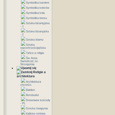
Symbolika kamieni
Symbolika kolorów
Symbolika koła
Symbolika lotosu
Sztuka bizantyjska
- 1
Sztuka bizanyjska
- 2
Sztuka islamu
Sztuka
starochrześcijańska
Tańce a religia
Św. Anna
Samotrzeć ze
Strzegomia
Religie a
architektura
Architektura
chrześci.
Babilon
Borobudur
Drewniane kościoły
- PL
Grecka świątynia
Kaliska cerkiew