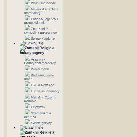
Biblia i meteoryty
Meteoryt w sztuce
materialnej
Podania, legendy i
przepowiednie
Znaczenie i
symbolika meteorytów
Święte kamienie
Religie a
halucynogeny
Asasyni -
Fanatyczni mordercy
Bogini maku
Budowniczowie
mostu
LSD a New Age
Ludzie-muchomory
Megality, Opium i
Konopie
Pejotyzm
Szamanizm a
ekstaza
Święte grzyby
Religie a