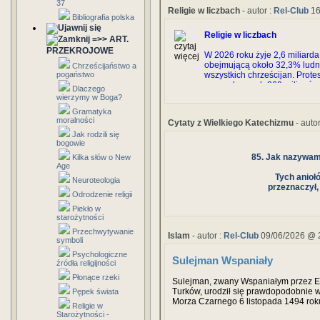
37
Religie w liczbach
- autor :
Rel-Club
16
Bibliografia polska
Religie w liczbach
=>> ART.
PRZEKROJOWE
W 2026 roku żyje 2,6 miliarda 
obejmującą około 32,3% ludnoś
Chrześcijaństwo a
wszystkich chrześcijan. Prote
pogaństwo
prawosławnych 260 milionów (
Dlaczego
chrześcijan.
wierzymy w Boga?
Gramatyka
moralności
Cytaty z Wielkiego Katechizmu
- autor
Jak rodzili się
bogowie
85. Jak nazywamy
Kilka słów o New
Age
Tych anioł
Neuroteologia
przeznaczył,
Odrodzenie religii
Piekło w
starożytności
Przechwytywanie
Islam
- autor :
Rel-Club
09/06/2026 @ 
symboli
Psychologiczne
Sulejman Wspaniały
źródła religijności
Płonące rzeki
Sulejman, zwany Wspaniałym przez 
Turków, urodził się prawdopodobnie 
Pępek świata
Morza Czarnego 6 listopada 1494 roku
Religie w
ojciec, książę Selim, objął urząd gube
Starożytności -