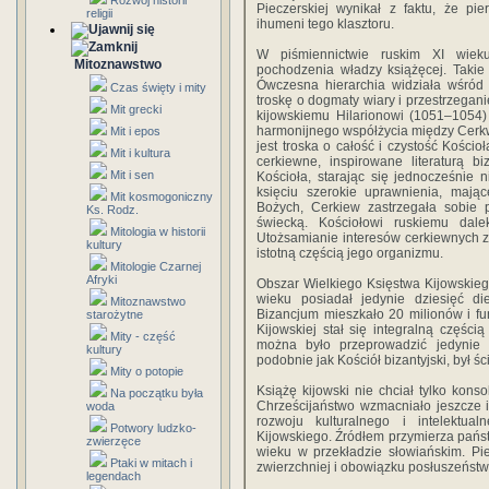
Rozwój historii
Pieczerskiej wynikał z faktu, że pi
religii
ihumeni tego klasztoru.
W piśmiennictwie ruskim XI wiek
Mitoznawstwo
pochodzenia władzy książęcej. Takie
Ówczesna hierarchia widziała wśród
Czas święty i mity
troskę o dogmaty wiary i przestrzegan
Mit grecki
kijowskiemu Hilarionowi (1051–1054
harmonijnego współżycia między Cerkw
Mit i epos
jest troska o całość i czystość Kościo
Mit i kultura
cerkiewne, inspirowane literaturą b
Mit i sen
Kościoła, starając się jednocześnie n
księciu szerokie uprawnienia, mają
Mit kosmogoniczny
Bożych, Cerkiew zastrzegała sobie
Ks. Rodz.
świecką. Kościołowi ruskiemu dalek
Mitologia w historii
Utożsamianie interesów cerkiewnych z
kultury
istotną częścią jego organizmu.
Mitologie Czarnej
Afryki
Obszar Wielkiego Księstwa Kijowskieg
wieku posiadał jedynie dziesięć d
Mitoznawstwo
Bizancjum mieszkało 20 milionów i fu
starożytne
Kijowskiej stał się integralną części
Mity - część
można było przeprowadzić jedynie 
kultury
podobnie jak Kościół bizantyjski, był ś
Mity o potopie
Książę kijowski nie chciał tylko kons
Na początku była
Chrześcijaństwo wzmacniało jeszcze i
woda
rozwoju kulturalnego i intelektu
Potwory ludzko-
Kijowskiego. Źródłem przymierza państw
zwierzęce
wieku w przekładzie słowiańskim. P
Ptaki w mitach i
zwierzchniej i obowiązku posłuszeńs
legendach