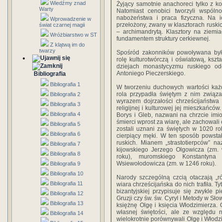
Wiedźmy znad
Żyjący samotnie anachoreci tylko z k
Warty
Natomiast cenobici tworzyli wspóln
nabożeństwa i praca fizyczna. Na i
Wprowadzenie w
przełożony, zwany w klasztorach rusk
świat czarnej magii
– archimandrytą. Klasztory na ziemia
Wróżbiarstwo w ST
fundamentem struktury cerkiewnej.
Z klątwą im do
twarzy
Spośród zakonników powoływana była
rolę kulturotwórczą i oświatową, ksz
dziejach monastycyzmu ruskiego od
Antoniego Pieczerskiego.
Bibliografia
Bibliografia 1
W tworzeniu duchowych wartości każd
rola przypadła świętym z nim związan
Bibliografia 2
wyrazem dojrzałości chrześcijaństwa
Bibliografia 3
religijnej i kulturowej jej mieszkańcó
Bibliografia 4
Borys i Gleb, nazwani na chrzcie im
śmierci wprost za wiarę, ale zachowali
Bibliografia 5
zostali uznani za świętych w 1020 roku
Bibliografia 6
cierpiący męki. W ten sposób powsta
ruskich. Mianem „strastotierpców” n
Bibliografia 7
kijowskiego Jerzego Olgowicza (zm.
Bibliografia 8
roku), muromskiego Konstantyna
Wsiewołodowicza (zm. w 1246 roku).
Bibliografia 9
Bibliografia 10
Narody szczególną czcią otaczają „r
Bibliografia 11
wiara chrześcijańska do nich trafiła. T
bizantyjskiej przypisuje się zwykle
Bibliografia 12
Gruzji czy św. św. Cyryl i Metody w Sł
Bibliografia 13
księżnę Olgę i księcia Włodzimierza. 
własnej świętości, ale ze względu n
Bibliografia 14
wielokrotnie porównywali Olgę i Włodz