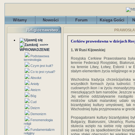
Witamy
Nowości
Forum
Księga Gości
N
Religioznawstwo
PRAWOSŁAWI
Cerkiew prawosławna w dziejach Rosj
==>>
WPROWADZENIE
1. W Rusi Kijowskiej
Podstawowa
Rosyjska Cerkiew Prawosławna była
terminologia
terenie Federacji Rosyjskiej, Białorus
Czym jest kult?
na terenie Litwy, Łotwy, Estonii i w
stałym elementem życia religijnego w po
Co to jest rytuał?
Absolut
Wschodnia tradycja chrześcijańska 
wszystkich formach życia ludności.
Anioły
cudownych ikon i w życiu monastycznym,
Ateizm
mieszkających tam narodów. Jeszcze wi
Bóg
Jej wtórne oddziaływanie nastąpiło
mistrzów sztuki malarskiej udało 
Cud
bizantyjskiej kultury umysłowej, ta
Deizm
Wschodniej była przyjmowana w greckie
Demonizm
Propagatorami kultury bizantyjskiej by
Fenomenologia
Bułgarzy, Białorusini, Ukraińcy, Ru
religii
stulecia wzięło na siebie rolę opie
Fundamentalizm
uważali się za spadkobierców bizantyjs
religijny
sobie stałej obecności tej wielkiej t