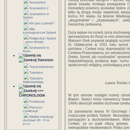
muszą pozostać ubogimi i wyrzec się
Szamanizm
głosił zasadę ścisłego powiązania 
monastery powinny posiadać dobra zi
Szamanizm 2
tylko tą drogą mogły wypełniać swoj
Szamanizm w
końcu XV wieku na terenie Wielkiego
Syberii
„strygolników” i „zżydowiałych”, se
Kim jest szaman?
hierarchię cerkiewną.
Mity
Duży wpływ na rozwój życia duchoweg
kosmogoniczne Syberii
sprowadzony do Rosji w celu dokonania
Religie Azji i Syberii
Maksym Grek popierał poglądy uczniów
- zarys tematu
IV. Ostatecznie w 1551 roku synod 
Szamanizm w
państwa i Cerkwi oraz doprowadził 
Korei
Cerkiew Prawosławna, po odnalezieniu
Greka. Synod „stu rozdziałów” spowo
Totemizm
Najwybitniejszą postacią tego ruchu
społeczność religijną, pozostającą poz
Teoria totemizmu
Totemizm
Totemizm
Malinowskiego
Ławra Troicko-
=>>
W tym okresie nastąpił rozwój ośr
CHRONOLOGIA
Białym. Święci mnisi sołowieccy Saw
Prehistoria
1484) stworzyli wielkie duchowe centr
Pierwsze
cywilizacje
Za panowania Iwana IV Groźnego R
rozpoczęła podbój Syberii. Bezwzglę
Wielkie rewolucje
panującym a duchowieństwem. Metrop
duchowe VII - IV w.
Cerkwi, za co padł ofiarą gniewu c
p.n.e
metropolitów moskiewskich Piotra (zm