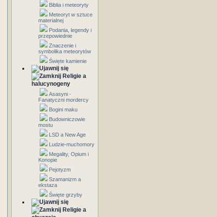
Biblia i meteoryty
Meteoryt w sztuce
materialnej
Podania, legendy i
przepowiednie
Znaczenie i
symbolika meteorytów
Święte kamienie
Religie a
halucynogeny
Asasyni -
Fanatyczni mordercy
Bogini maku
Budowniczowie
mostu
LSD a New Age
Ludzie-muchomory
Megality, Opium i
Konopie
Pejotyzm
Szamanizm a
ekstaza
Święte grzyby
Religie a