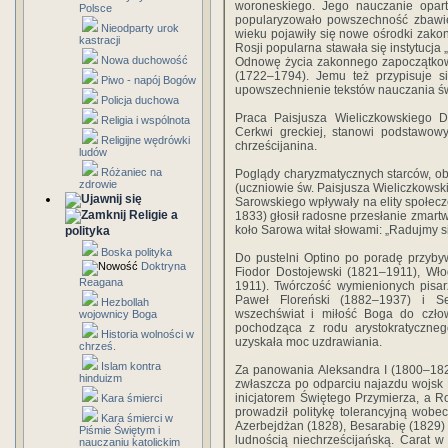
woroneskiego. Jego nauczanie opar
Polsce
popularyzowało powszechność zbawie
Nieodparty urok
wieku pojawiły się nowe ośrodki zako
kastracji
Rosji popularna stawała się instytucja
Nowa duchowość
Odnowę życia zakonnego zapoczątkowa
(1722–1794). Jemu też przypisuje si
Piwo - napój Bogów
upowszechnienie tekstów nauczania św
Policja duchowa
Praca Paisjusza Wieliczkowskiego D
Religia i wspólnota
Cerkwi greckiej, stanowi podstawow
Religijne wędrówki
chrześcijanina.
ludów
Różaniec na
Poglądy charyzmatycznych starców, o
zdrowie
(uczniowie św. Paisjusza Wieliczkowski
Sarowskiego wpływały na elity społecz
Religie a
1833) głosił radosne przesłanie zmart
koło Sarowa witał słowami: „Radujmy s
polityka
Boska polityka
Do pustelni Optino po poradę przybywa
Doktryna
Fiodor Dostojewski (1821–1911), Wło
Reagana
1911). Twórczość wymienionych pisarzy
Paweł Floreński (1882–1937) i S
Hezbollah
wszechświat i miłość Boga do człow
wojownicy Boga
pochodząca z rodu arystokratyczneg
Historia wolności w
uzyskała moc uzdrawiania.
chrześ.
Islam kontra
Za panowania Aleksandra I (1800–1824
hinduizm
zwłaszcza po odparciu najazdu wojsk 
inicjatorem Świętego Przymierza, a R
Kara śmierci
prowadził politykę tolerancyjną wobe
Kara śmierci w
Azerbejdżan (1828), Besarabię (1829) 
Piśmie Świętym i
ludnością niechrześcijańską. Carat w
nauczaniu katolickim