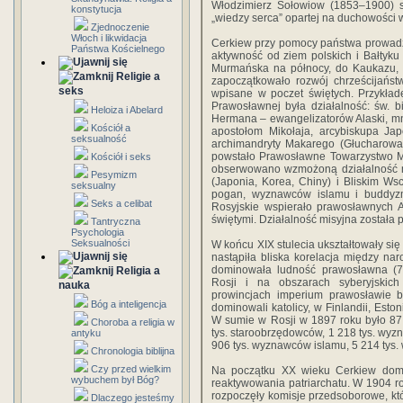
Włodzimierz Sołowiow (1853–1900) s
konstytucja
„wiedzy serca” opartej na duchowości 
Zjednoczenie
Włoch i likwidacja
Cerkiew przy pomocy państwa prowadził
Państwa Kościelnego
aktywność od ziem polskich i Bałtyku 
Murmańska na północy, do Kaukazu, Ś
Religie a
zapoczątkowało rozwój chrześcijańs
seks
wpisane w poczet świętych. Przykład
Prawosławnej była działalność: św. 
Heloiza i Abelard
Hermana – ewangelizatorów Alaski, m
Kościół a
apostołom Mikołaja, arcybiskupa Japo
seksualność
archimandryty Makarego (Głucharowa),
powstało Prawosławne Towarzystwo Mi
Kościół i seks
obserwowano wzmożoną działalność m
Pesymizm
(Japonia, Korea, Chiny) i Bliskim W
seksualny
pogan, wyznawców islamu i buddyzm
Seks a celibat
Rosyjskie wspierało prawosławnych 
świętymi. Działalność misyjna została
Tantryczna
Psychologia
Seksualności
W końcu XIX stulecia ukształtowały si
nastąpiła bliska korelacja między nar
dominowała ludność prawosławna (75
Religia a
Rosji i na obszarach syberyjskic
nauka
prowincjach imperium prawosławie b
Bóg a inteligencja
dominowali katolicy, w Finlandii, Esto
W sumie w Rosji w 1897 roku było 87 
Choroba a religia w
tys. staroobrzędowców, 1 218 tys. wyzn
antyku
906 tys. wyznawców islamu, 5 214 tys
Chronologia biblijna
Czy przed wielkim
Na początku XX wieku Cerkiew doma
wybuchem był Bóg?
reaktywowania patriarchatu. W 1904 r
rozpoczęły komisje przedsoborowe, kt
Dlaczego jesteśmy