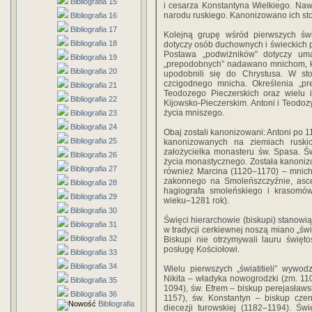
Bibliografia 15
i cesarza Konstantyna Wielkiego. Na
narodu ruskiego. Kanonizowano ich st
Bibliografia 16
Bibliografia 17
Kolejną grupę wśród pierwszych świę
Bibliografia 18
dotyczy osób duchownych i świeckich 
Postawa „podwiżników” dotyczy uma
Bibliografia 19
„prepodobnych” nadawano mnichom, któ
Bibliografia 20
upodobnili się do Chrystusa. W st
czcigodnego mnicha. Określenia „pr
Bibliografia 21
Teodozego Pieczerskich oraz wielu
Bibliografia 22
Kijowsko-Pieczerskim. Antoni i Teodozy
życia mniszego.
Bibliografia 23
Bibliografia 24
Obaj zostali kanonizowani: Antoni po 
Bibliografia 25
kanonizowanych na ziemiach ruskic
założycielka monasteru św. Spasa. Św
Bibliografia 26
życia monastycznego. Została kanonizo
Bibliografia 27
również Marcina (1120–1170) – mnich
zakonnego na Smoleńszczyźnie, asce
Bibliografia 28
hagiografa smoleńskiego i krasomówc
Bibliografia 29
wieku–1281 rok).
Bibliografia 30
Święci hierarchowie (biskupi) stanowi
Bibliografia 31
w tradycji cerkiewnej noszą miano „świa
Bibliografia 32
Biskupi nie otrzymywali lauru święto
posługę Kościołowi.
Bibliografia 33
Bibliografia 34
Wielu pierwszych „światitieli” wywod
Nikita – władyka nowogrodzki (zm. 110
Bibliografia 35
1094), św. Efrem – biskup perejasławsk
Bibliografia 36
1157), św. Konstantyn – biskup czer
Bibliografia
diecezji turowskiej (1182–1194). Św