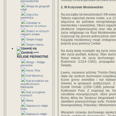
rozwoju chrześcijaństwa na Litwie prz
wprowadzenie
Wstęp do geografii
2. W Księstwie Moskiewskim
religii
Na początku lat dwudziestych XIII wiek
Zatyczka
panieńska
Tatarzy najechali ziemie ruskie, a w 1
włączona do państwa mongolskiego.
Zaświaty w
niemieckiej i szwedzkiej. Okres naja
literaturze i w sztuce
strukturze organizacyjnej oraz lata
Śmierć w różnych
życia religijnego na Rusi Moskiewsk
religiach świata
rozpoczął się proces jednoczenia zie
Święte księgi
Książęta moskiewscy mogli zintegrowa
jedynie przy pomocy Cerkwi.
Święte miasta
Na dużą skalę rozwijało się życie mon
=>>
sfer życia (polityki, kultury). Stan d
RELIGIE PIERWOTNE
Nowy impuls do życia duchowego m
Radoneża (1314–1392), propagator 
Wstęp - Religie
Świętej.
pierwotne
Huna i Roa
Ławra, nazwana później Troicko-Sier
Kult Macierzy
stała się centrum duchowym rosyjskie
liczne grono eremitów i był niekwe
Kult przodków we
również w sprawach politycznych. Z
współczesnym
Dymitr Doński (1359–1389) pokonał
Wietnamie
Kulikowym Polu. Z inspiracji św. S
Kult szczątków
ośrodków monastycznych, które promi
kostnych
Bożej, którą św. Sergiusz błogosławił
Mana
obiektem powszechnego kultu. Podobn
Nowogrodzkiej, Połockiej i Włodzimiers
Najstarsze religie
Malty
Wyrazem rozwoju duchowego społeczno
Najstasze religie