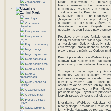
Druga wskazywała na bezwzglę
Znaki Zodiaku w
mitach
Nieposłuszeństwo wobec panującego
jego nakazy były sprzeczne z nakazam
zgodnie z nauką Kościoła i z tego 
Magia
rządzących jako „christolubiwych
Astrologia
„błagowiernych” (czyniących dobro).
albowiem to elity społeczeństwa r
Czarownice
działalności misyjnej. Książęta i 
Litewskie
uposażenia, bronili przed nawrotem p
Czary i czarownice
Czary i czarty
Podstawę prawną pod funkcjonowanie
polskie
Statuty Włodzimierza Wielkiego i Jaro
a Kościołem. Statuty określiły sy
Kary za czarymary
cerkiewnego, źródła dochodu Kościoła
Magia a religia
prawne można mówić, że Cerkiew miał
Magia afrykańska
Kościół prawosławny w Wielkim Księst
Magia babilońska
sądownictwo. Sądownictwo duchowne n
Magia podbija świat
powoływany przed sądownictwo książę
Magia w islamie
Szczególną rolę w organizacji Kośc
Magia w
monastery. Ośrodki klasztorne wpływ
średniowieczu
niekwestionowanym autorytetem w
chrystianizowanych, zanim doszło do 
Matka Joanna od
Aniołów
ośrodki zakonne. Proces ten był szcz
życia monastycznego na Rusi Kijowskie
O czarownicach
prawosławnego. Czynnikiem przyspiesz
O pojęciu magii
których założyciele często byli określan
Procesy o czary -
Mieszkańcy Wielkiego Księstwa Kij
Prusy
bizantyjskiego, naśladowali również 
Sztuka wróżenia
formy życia klasztornego reprezentow