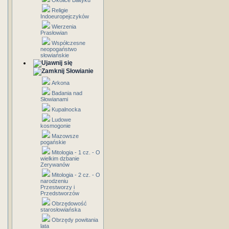
Okolice Bałtyku
Religie
Indoeuropejczyków
Wierzenia
Prasłowian
Współczesne
neopogaństwo
słowiańskie
Słowianie
Arkona
Badania nad
Słowianami
Kupalnocka
Ludowe
kosmogonie
Mazowsze
pogańskie
Mitologia - 1 cz. - O
wielkim dzbanie
Zerywanów
Mitologia - 2 cz. - O
narodzeniu
Przestworzy i
Przedstworzów
Obrzędowość
starosłowiańska
Obrzędy powitania
lata