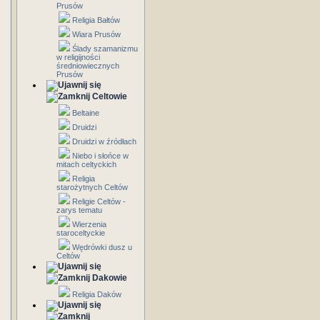
Prusów
Religia Bałtów
Wiara Prusów
Ślady szamanizmu
w religijności
średniowiecznych
Prusów
Celtowie
Beltaine
Druidzi
Druidzi w źródłach
Niebo i słońce w
mitach celtyckich
Religia
starożytnych Celtów
Religie Celtów -
zarys tematu
Wierzenia
staroceltyckie
Wędrówki dusz u
Celtów
Dakowie
Religia Daków