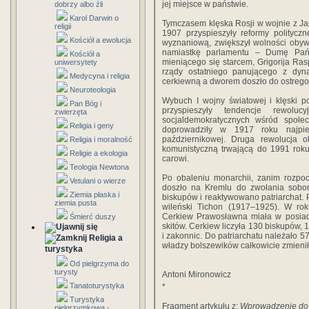
jej miejsce w państwie.
dobrzy albo źli
Karol Darwin o
Tymczasem klęska Rosji w wojnie z Ja
religii
1907 przyspieszyły reformy politycz
Kościół a ewolucja
wyznaniową, zwiększył wolności obywa
namiastkę parlamentu – Dumę Pańs
Kościół a
mieniącego się starcem, Grigorija Ra
uniwersytety
rządy ostatniego panującego z dyn
Medycyna i religia
cerkiewną a dworem doszło do ostrego 
Neuroteologia
Wybuch I wojny światowej i klęski p
Pan Bóg i
przyspieszyły tendencje rewolu
zwierzęta
socjaldemokratycznych wśród społe
Religia i geny
doprowadziły w 1917 roku najpie
październikowej. Druga rewolucja o
Religia i moralność
komunistyczną trwającą do 1991 roku
Religie a ekologia
carowi.
Teologia Newtona
Po obaleniu monarchii, zanim rozpoc
Vetulani o wierze
doszło na Kremlu do zwołania sobor
Ziemia płaska i
biskupów i reaktywowano patriarchat. 
ziemia pusta
wileński Tichon (1917–1925). W ro
Cerkiew Prawosławna miała w posiada
Śmierć duszy
skitów. Cerkiew liczyła 130 biskupów, 
i zakonnic. Do patriarchatu należało 5
Religia a
władzy bolszewików całkowicie zmienił
turystyka
Od pielgrzyma do
turysty
Antoni Mironowicz
Tanatoturystyka
*
Turystyka
Fragment artykułu z:
Wprowadzenie do 
pielgrzymkowa -