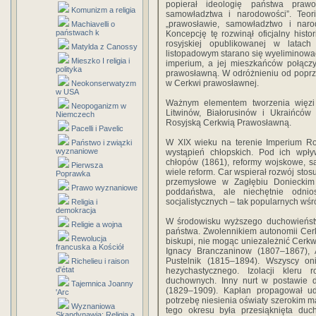
popierał ideologię państwa praw
Komunizm a religia
samowładztwa i narodowości”. Teori
„prawosławie, samowładztwo i nar
Machiavelli o
państwach k
Koncepcję tę rozwinął oficjalny histor
rosyjskiej opublikowanej w lata
Matylda z Canossy
listopadowym starano się wyeliminować
Mieszko I religia i
imperium, a jej mieszkańców połącz
polityka
prawosławną. W odróżnieniu od poprzed
w Cerkwi prawosławnej.
Neokonserwatyzm
w USA
Ważnym elementem tworzenia więzi
Neopoganizm w
Litwinów, Białorusinów i Ukraińców
Niemczech
Rosyjską Cerkwią Prawosławną.
Pacelli i Pavelic
W XIX wieku na terenie Imperium Ro
Państwo i związki
wyznaniowe
wystąpień chłopskich. Pod ich wpły
chłopów (1861), reformy wojskowe, sąd
Pierwsza
wiele reform. Car wspierał rozwój stos
Poprawka
przemysłowe w Zagłębiu Donieckim
Prawo wyznaniowe
poddaństwa, ale niechętnie odnio
socjalistycznych – tak popularnych wśród
Religia i
demokracja
W środowisku wyższego duchowieństw
Religie a wojna
państwa. Zwolennikiem autonomii Cerkw
Rewolucja
biskupi, nie mogąc uniezależnić Cerkwi
francuska a Kościół
Ignacy Branczaninow (1807–1867), 
Pustelnik (1815–1894). Wszyscy o
Richelieu i raison
d'état
hezychastycznego. Izolacji kleru 
duchownych. Inny nurt w postawie 
Tajemnica Joanny
(1829–1909). Kapłan propagował udz
'Arc
potrzebę niesienia oświaty szerokim ma
Wyznaniowa
tego okresu była przesiąknięta duch
Skandynawia: Religia a