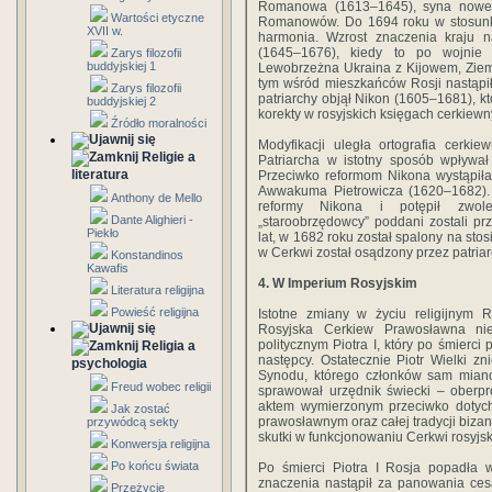
Romanowa (1613–1645), syna nowego 
Wartości etyczne
Romanowów. Do 1694 roku w stosun
XVII w.
harmonia. Wzrost znaczenia kraju n
(1645–1676), kiedy to po wojnie 
Zarys filozofii
buddyjskiej 1
Lewobrzeżna Ukraina z Kijowem, Ziem
tym wśród mieszkańców Rosji nastąpił
Zarys filozofii
patriarchy objął Nikon (1605–1681), kt
buddyjskiej 2
korekty w rosyjskich księgach cerkiewn
Źródło moralności
Modyfikacji uległa ortografia cerki
Religie a
Patriarcha w istotny sposób wpływał
literatura
Przeciwko reformom Nikona wystąpił
Awwakuma Pietrowicza (1620–1682).
Anthony de Mello
reformy Nikona i potępił zwo
Dante Alighieri -
„staroobrzędowcy” poddani zostali p
Piekło
lat, w 1682 roku został spalony na sto
w Cerkwi został osądzony przez patria
Konstandinos
Kawafis
4. W Imperium Rosyjskim
Literatura religijna
Powieść religijna
Istotne zmiany w życiu religijnym R
Rosyjska Cerkiew Prawosławna nie 
politycznym Piotra I, który po śmierci
Religia a
następcy. Ostatecznie Piotr Wielki zni
psychologia
Synodu, którego członków sam mian
Freud wobec religii
sprawował urzędnik świecki – oberpro
aktem wymierzonym przeciwko dotych
Jak zostać
prawosławnym oraz całej tradycji bizanty
przywódcą sekty
skutki w funkcjonowaniu Cerkwi rosyjsk
Konwersja religijna
Po końcu świata
Po śmierci Piotra I Rosja popadła 
znaczenia nastąpił za panowania ces
Przeżycie