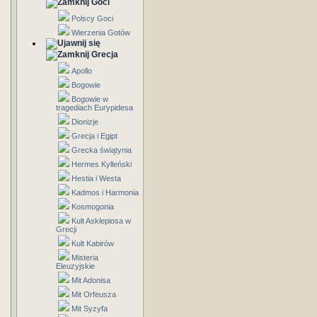
Goci
Polscy Goci
Wierzenia Gotów
Grecja
Apollo
Bogowie
Bogowie w
tragediach Eurypidesa
Dionizje
Grecja i Egipt
Grecka świątynia
Hermes Kylleński
Hestia i Westa
Kadmos i Harmonia
Kosmogonia
Kult Asklepiosa w
Grecji
Kult Kabirów
Misteria
Eleuzyjskie
Mit Adonisa
Mit Orfeusza
Mit Syzyfa