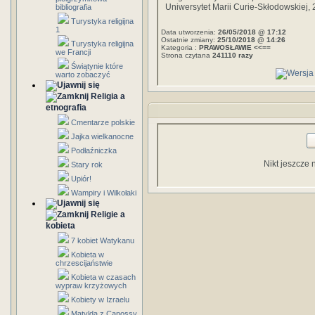
Uniwersytet Marii Curie-Skłodowskiej,
bibliografia
Turystyka religijna
1
Data utworzenia:
26/05/2018 @ 17:12
Ostatnie zmiany:
25/10/2018 @ 14:26
Turystyka religijna
Kategoria :
PRAWOSŁAWIE <<==
we Francji
Strona czytana
241110 razy
Świątynie które
warto zobaczyć
Religia a
etnografia
Cmentarze polskie
Jajka wielkanocne
Podłaźniczka
Nikt jeszcze 
Stary rok
Upiór!
Wampiry i Wilkołaki
Religie a
kobieta
7 kobiet Watykanu
Kobieta w
chrzescijaństwie
Kobieta w czasach
wypraw krzyżowych
Kobiety w Izraelu
Matylda z Canossy