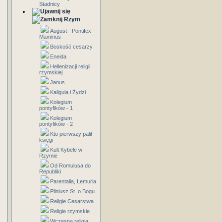
Stadnicy
Rzym
August - Pontifex
Maximus
Boskość cesarzy
Eneida
Hellenizacji religii
rzymskiej
Janus
Kaligula i Żydzi
Kolegium
pontyfików - 1
Kolegium
pontyfików - 2
Kto pierwszy palił
księgi
Kult Kybele w
Rzymie
Od Romulusa do
Republiki
Parentalia, Lemuria
Pliniusz St. o Bogu
Religie Cesarstwa
Religie rzymskie
Wczesna religia