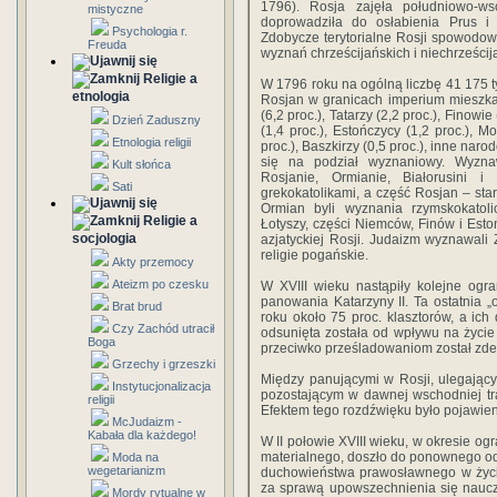
1796). Rosja zajęła południowo-ws
mistyczne
doprowadziła do osłabienia Prus i F
Psychologia r.
Zdobycze terytorialne Rosji spowodowa
Freuda
wyznań chrześcijańskich i niechrześcij
Religie a
W 1796 roku na ogólną liczbę 41 175 ty
etnologia
Rosjan w granicach imperium mieszkali 
(6,2 proc.), Tatarzy (2,2 proc.), Finowie 
Dzień Zaduszny
(1,4 proc.), Estończycy (1,2 proc.), M
Etnologia religii
proc.), Baszkirzy (0,5 proc.), inne nar
się na podział wyznaniowy. Wyzna
Kult słońca
Rosjanie, Ormianie, Białorusini 
Sati
grekokatolikami, a część Rosjan – sta
Ormian byli wyznania rzymskokatol
Religie a
Łotyszy, części Niemców, Finów i Esto
socjologia
azjatyckiej Rosji. Judaizm wyznawali
religie pogańskie.
Akty przemocy
Ateizm po czesku
W XVIII wieku nastąpiły kolejne ogr
panowania Katarzyny II. Ta ostatnia 
Brat brud
roku około 75 proc. klasztorów, a ic
Czy Zachód utracił
odsunięta została od wpływu na życie 
Boga
przeciwko prześladowaniom został zde
Grzechy i grzeszki
Między panującymi w Rosji, ulegają
Instytucjonalizacja
pozostającym w dawnej wschodniej trad
religii
Efektem tego rozdźwięku było pojawieni
McJudaizm -
Kabała dla każdego!
W II połowie XVIII wieku, w okresie ogr
materialnego, doszło do ponownego odr
Moda na
wegetarianizm
duchowieństwa prawosławnego w życiu
za sprawą upowszechnienia się naucz
Mordy rytualne w