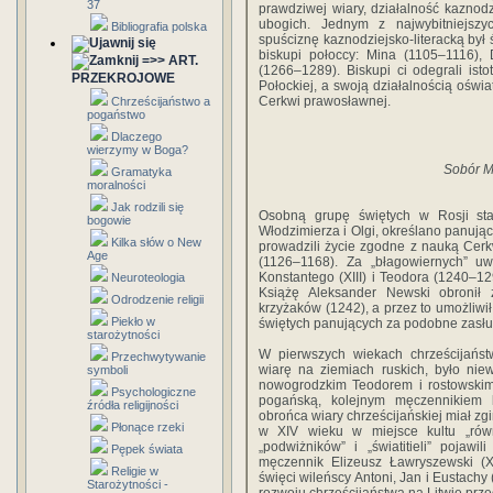
37
prawdziwej wiary, działalność kaznod
ubogich. Jednym z najwybitniejszyc
Bibliografia polska
spuściznę kaznodziejsko-literacką był ś
biskupi połoccy: Mina (1105–1116),
=>> ART.
(1266–1289). Biskupi ci odegrali ist
PRZEKROJOWE
Połockiej, a swoją działalnością oświa
Cerkwi prawosławnej.
Chrześcijaństwo a
pogaństwo
Dlaczego
wierzymy w Boga?
Sobór M
Gramatyka
moralności
Jak rodzili się
Osobną grupę świętych w Rosji sta
bogowie
Włodzimierza i Olgi, określano panujący
Kilka słów o New
prowadzili życie zgodne z nauką Cerk
Age
(1126–1168). Za „błagowiernych” u
Konstantego (XIII) i Teodora (1240–1
Neuroteologia
Książę Aleksander Newski obronił
Odrodzenie religii
krzyżaków (1242), a przez to umożliw
Piekło w
świętych panujących za podobne zasług
starożytności
W pierwszych wiekach chrześcijańst
Przechwytywanie
wiarę na ziemiach ruskich, było nie
symboli
nowogrodzkim Teodorem i rostowskim
Psychologiczne
pogańską, kolejnym męczennikiem b
źródła religijności
obrońca wiary chrześcijańskiej miał zgi
Płonące rzeki
w XIV wieku w miejsce kultu „równy
„podwiżników” i „światitieli” pojaw
Pępek świata
męczennik Elizeusz Ławryszewski (XI
Religie w
święci wileńscy Antoni, Jan i Eustachy 
Starożytności -