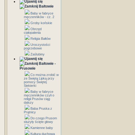
Bałtowie
Baby w fabryce
męczenników - cz. 2
Groby końskie
Obrzęd
ciałopalenia
Religia Bałtów
Uroczystości
pogrzebowe
Zaślubiny
Bałtowie -
Prusowie
Co można zrobić w
ze Świętą Lipką przy
pomocy Świętej
Siekierki
Baby w fabryce
męczenników czyli o
religii Prusów ciąg
dalszy
Baba Pruska z
Prątnicy
Do czego Prusom
służyły ścięte głowy
Kamienne baby
Kultura duchowa