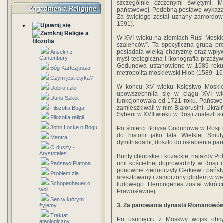
szczególnie czczonymi świętymi. Me
Zagadnienia Religijne
państwowej. Podobną postawę wykazał
Za świętego został uznany zamordowan
1591).
Religie a
W XVI wieku na ziemiach Rusi Moskiew
filozofia
szaleńców”. Ta specyficzna grupa pr
posiadała wielką charyzmę oraz wpływ
Anselm z
Cantenbury
myśl teologiczna i ikonografia przeży
Godunowa ustanowiono w 1589 roku w
Bóg Kartezjusza
metropolita moskiewski Hiob (1589–16
Czym jest etyka?
W końcu XV wieku Księstwo Moskie
Dobro i zlo
upowszechniła się w ciągu XVI wi
Duns Szkot
funkcjonowała od 1721 roku. Państwo 
zamieszkiwali w nim Białorusini, Ukrai
Filozofia Boga
Syberii w XVII wieku w Rosji znaleźli s
Filozofia religii
John Locke o Bogu
Po śmierci Borysa Godunowa w Rosji na
do historii jako lata Wielkiej Smut
Mantra
dymitriadami, doszło do osłabienia pań
O duszy -
Arystoteles
Bunty chłopskie i kozackie, najazdy P
unii kościelnej doprowadziły w Rosji 
Państwo Platona
ponownie zjednoczyły Cerkiew i państ
Problem zła
aresztowany i zamorzony głodem w wię
Schopenhauer o
ludowego. Hermogenes został wkrótc
woli
Prawosławnej.
Sen w którym
3. Za panowania dynastii Romanowó
żyjemy
Traktat
Po usunięciu z Moskwy wojsk obcy
ateologiczny