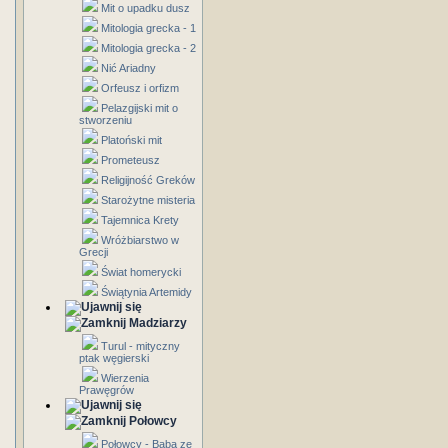
Mit o upadku dusz
Mitologia grecka - 1
Mitologia grecka - 2
Nić Ariadny
Orfeusz i orfizm
Pelazgijski mit o
stworzeniu
Platoński mit
Prometeusz
Religijność Greków
Starożytne misteria
Tajemnica Krety
Wróżbiarstwo w
Grecji
Świat homerycki
Świątynia Artemidy
Madziarzy
Turul - mityczny
ptak węgierski
Wierzenia
Prawęgrów
Połowcy
Połowcy - Baba ze