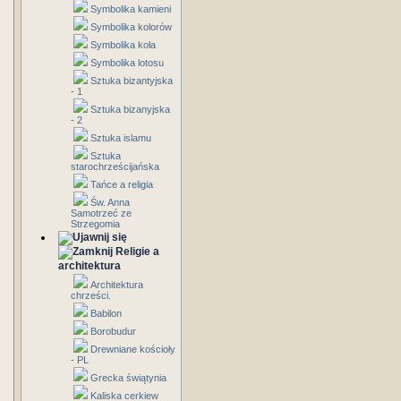
Symbolika kamieni
Symbolika kolorów
Symbolika koła
Symbolika lotosu
Sztuka bizantyjska
- 1
Sztuka bizanyjska
- 2
Sztuka islamu
Sztuka
starochrześcijańska
Tańce a religia
Św. Anna
Samotrzeć ze
Strzegomia
Religie a
architektura
Architektura
chrześci.
Babilon
Borobudur
Drewniane kościoły
- PL
Grecka świątynia
Kaliska cerkiew