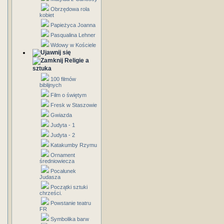
Obrzędowa rola
kobiet
Papieżyca Joanna
Pasqualina Lehner
Wdowy w Kościele
Religie a
sztuka
100 filmów
biblijnych
Film o świętym
Fresk w Staszowie
Gwiazda
Judyta - 1
Judyta - 2
Katakumby Rzymu
Ornament
średniowiecza
Pocałunek
Judasza
Początki sztuki
chrześci.
Powstanie teatru
FR
Symbolika barw