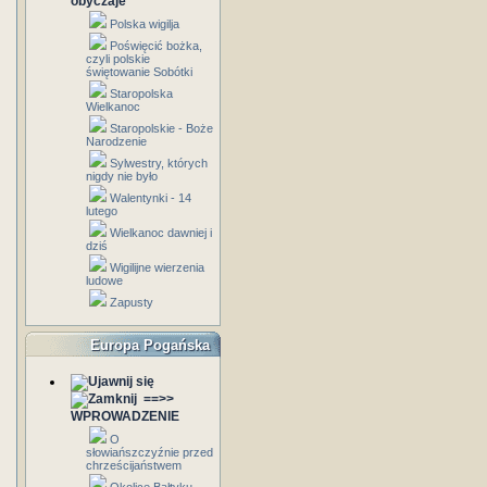
obyczaje
Polska wigilja
Poświęcić bożka,
czyli polskie
świętowanie Sobótki
Staropolska
Wielkanoc
Staropolskie - Boże
Narodzenie
Sylwestry, których
nigdy nie było
Walentynki - 14
lutego
Wielkanoc dawniej i
dziś
Wigilijne wierzenia
ludowe
Zapusty
Europa Pogańska
==>>
WPROWADZENIE
O
słowiańszczyźnie przed
chrześcijaństwem