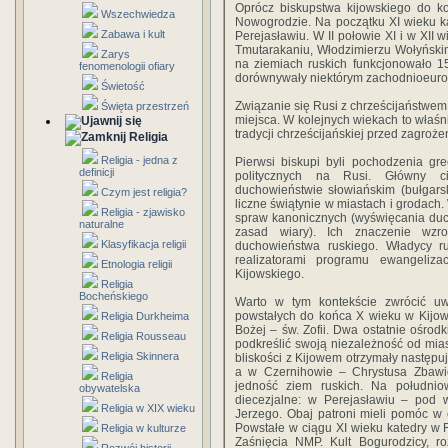
Oprócz biskupstwa kijowskiego do k
Wszechwiedza
Nowogrodzie. Na początku XI wieku ka
Zabawa i kult
Perejasławiu. W II połowie XI i w XII 
Tmutarakaniu, Włodzimierzu Wołyńskim
Zarys
na ziemiach ruskich funkcjonowało 15 
fenomenologii ofiary
dorównywały niektórym zachodnioeur
Świetość
Związanie się Rusi z chrześcijaństwem
Święta przestrzeń
miejsca. W kolejnych wiekach to właśn
tradycji chrześcijańskiej przed zagroże
Religia
Religia - jedna z
Pierwsi biskupi byli pochodzenia gre
definicji
politycznych na Rusi. Główny cię
duchowieństwie słowiańskim (bułgars
Czym jest religia?
liczne świątynie w miastach i grodach.
Religia - zjawisko
spraw kanonicznych (wyświęcania duc
naturalne
zasad wiary). Ich znaczenie wzr
Klasyfikacja religii
duchowieństwa ruskiego. Władycy ru
realizatorami programu ewangeliza
Etnologia religii
Kijowskiego.
Religia
Bocheńskiego
Warto w tym kontekście zwrócić u
powstałych do końca X wieku w Kijow
Religia Durkheima
Bożej – św. Zofii. Dwa ostatnie ośrodk
Religia Rousseau
podkreślić swoją niezależność od mia
Religia Skinnera
bliskości z Kijowem otrzymały następ
a w Czernihowie – Chrystusa Zbawic
Religia
jedność ziem ruskich. Na południ
obywatelska
diecezjalne: w Perejasławiu – pod 
Religia w XIX wieku
Jerzego. Obaj patroni mieli pomóc w
Powstałe w ciągu XI wieku katedry w 
Religia w kulturze
Zaśnięcia NMP. Kult Bogurodzicy, 