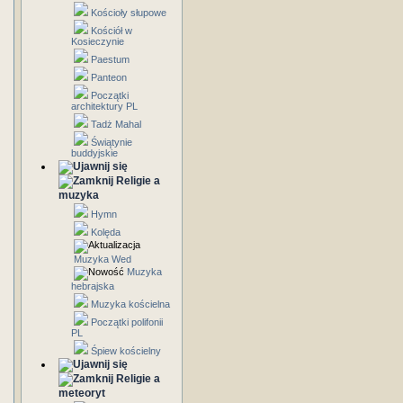
Kościoły słupowe
Kościół w
Kosieczynie
Paestum
Panteon
Początki
architektury PL
Tadż Mahal
Świątynie
buddyjskie
Religie a
muzyka
Hymn
Kolęda
Muzyka Wed
Muzyka
hebrajska
Muzyka kościelna
Początki polifonii
PL
Śpiew kościelny
Religie a
meteoryt