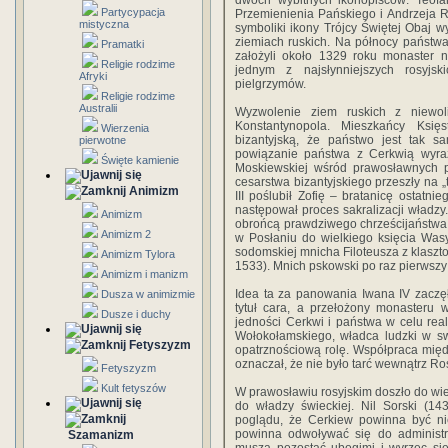
dwóch wybitnych ikonopisców: Teof
Partycypacja
Przemienienia Pańskiego i Andrzeja R
mistyczna
symboliki ikony Trójcy Świętej Obaj w
ziemiach ruskich. Na północy państw
Pramatki
założyli około 1329 roku monaster n
Religie rodzime
jednym z najsłynniejszych rosyjsk
Afryki
pielgrzymów.
Religie rodzime
Australii
Wyzwolenie ziem ruskich z niewol
Konstantynopola. Mieszkańcy Księ
Wierzenia
bizantyjską, że państwo jest tak s
pierwotne
powiązanie państwa z Cerkwią wyra
Święte kamienie
Moskiewskiej wśród prawosławnych 
cesarstwa bizantyjskiego przeszły na „
Animizm
III poślubił Zofię – bratanicę ostatnie
następował proces sakralizacji władz
Animizm
obrońcą prawdziwego chrześcijaństwa
Animizm 2
w Posłaniu do wielkiego księcia Was
sodomskiej mnicha Filoteusza z klaszto
Animizm Tylora
1533). Mnich pskowski po raz pierwsz
Animizm i manizm
Idea ta za panowania Iwana IV zaczęła 
Dusza w animizmie
tytuł cara, a przełożony monasteru 
Dusze i duchy
jedności Cerkwi i państwa w celu rea
Wołokołamskiego, władca ludzki w sw
Fetyszyzm
opatrznościową rolę. Współpraca międ
oznaczał, że nie było tarć wewnątrz Ro
Fetyszyzm
Kult fetyszów
W prawosławiu rosyjskim doszło do wie
do władzy świeckiej. Nil Sorski (14
poglądu, że Cerkiew powinna być ni
powinna odwoływać się do administr
Szamanizm