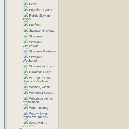
Perun
Pogański Łysiec
Religie Słowian -
zarys
Sobótka
Stworzenie świata
Słowianie
Słowianie -
ciekawostki
Słowianie Połabscy
Słowianie
Wschodni
Słowiańska dusza
Ukraiński Olimp
W kraju Peruna,
Swaroga i Welesa
Wieniec, wianki
Wierzenia Słowian
Wierzenia plemion
prapolskich
Wilcze plemię
Wodny świat
topielców i rusałek
Światowid ze
Zbrucza