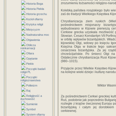
zrozumieniu tożsamości religijno-naro
Historia Boga
Historia Piekła
Kolebką państwa rosyjskiego było wie
zaś do tradycji Wielkiego Księstwa Kij
Historia grzechu
Kozioł ofiarny
Chrystianizacja ziem ruskich (Wi
Krytyka religii
pośrednictwem misjonarzy bizant
wybudowano w Kijowie pierwszą cerk
Mistycyzm
Cerkiew grecka uzyskała możliwość p
Nadnaturalna moc
Słowian. Cesarz Konstantyn VII Porfiro
w orbitę wpływów bizantyjskich. Władc
Objawienia
kijowskiej Olgi, wdowy po księciu Igo
Oblicza
Księżna Olga w trakcie tego sakram
reinkarnacji
cesarzowa bizantyjska. Za jej rząd
Ofiara
chrześcijańskie. Po śmierci Olgi n
Ostatecznie chrystianizacja Rusi Kijo
Opętanie
(980–1015).
Piekło
Przyjęcie przez Wielkie Księstwo Kijow
Początki badań
na kolejne wieki dzieje i kulturę narodu
religii PL
Początki
religioznawstwa
Wiktor Wasn
Politeizm
Raj
Religijność a
Za pośrednictwem Cerkwi greckiej kult
duchowość
Ruś, podobnie jak poprzednio Bułgarię
rozległe z krajów ówczesnej Europy pań
Sumienie
bizantyjską i całym jej dorobkiem 
Symbol
cerkiewnej.
System ofiarny