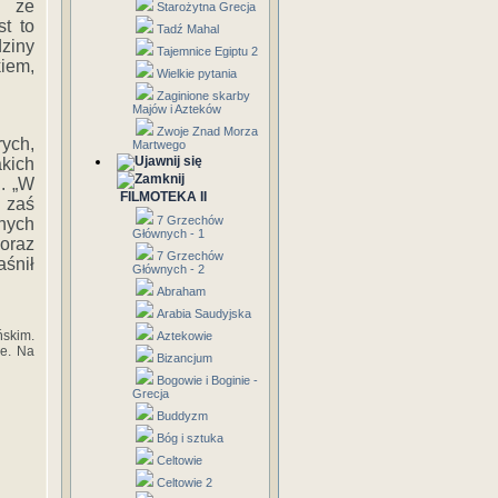
, ze
Starożytna Grecja
st to
Tadź Mahal
dziny
Tajemnice Egiptu 2
iem,
Wielkie pytania
Zaginione skarby
Majów i Azteków
Zwoje Znad Morza
rych,
Martwego
akich
. „W
FILMOTEKA II
 zaś
7 Grzechów
nych
Głównych - 1
 oraz
7 Grzechów
śnił
Głównych - 2
Abraham
Arabia Saudyjska
ńskim.
Aztekowie
ce. Na
Bizancjum
Bogowie i Boginie -
Grecja
Buddyzm
Bóg i sztuka
Celtowie
Celtowie 2