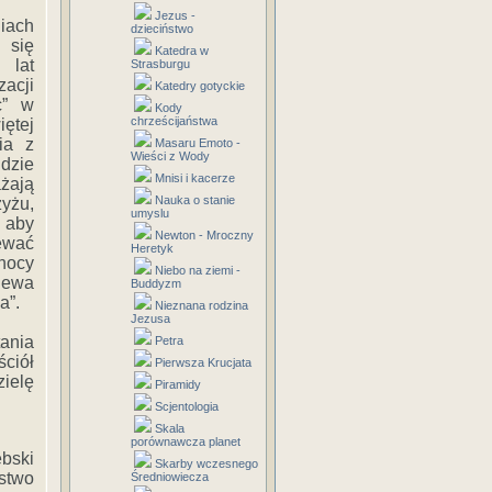
Jezus -
iach
dzieciństwo
 się
Katedra w
 lat
Strasburgu
acji
Katedry gotyckie
c” w
Kody
chrześcijaństwa
ętej
ia z
Masaru Emoto -
Wieści z Wody
udzie
Mnisi i kacerze
ażają
Nauka o stanie
yżu,
umyslu
 aby
Newton - Mroczny
ewać
Heretyk
 nocy
Niebo na ziemi -
iewa
Buddyzm
a”.
Nieznana rodzina
Jezusa
ania
Petra
ściół
Pierwsza Krucjata
zielę
Piramidy
Scjentologia
Skala
porównawcza planet
ski
Skarby wczesnego
stwo
Średniowiecza