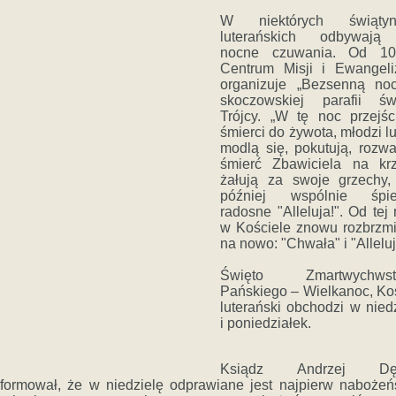
W niektórych świątyn
luterańskich odbywają
nocne czuwania. Od 10
Centrum Misji i Ewangeliz
organizuje „Bezsenną no
skoczowskiej parafii świ
Trójcy. „W tę noc przejśc
śmierci do żywota, młodzi l
modlą się, pokutują, rozw
śmierć Zbawiciela na krz
żałują za swoje grzechy,
później wspólnie śpi
radosne "Alleluja!". Od tej
w Kościele znowu rozbrzm
na nowo: "Chwała" i "Alleluj
Święto Zmartwychwst
Pańskiego – Wielkanoc, Ko
luterański obchodzi w nied
i poniedziałek.
Ksiądz Andrzej Dęb
nformował, że w niedzielę odprawiane jest najpierw nabożeń