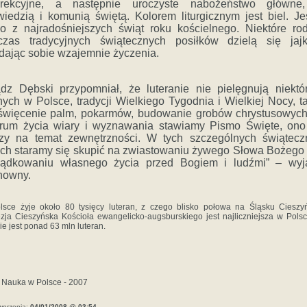
urekcyjne, a następnie uroczyste nabożeństwo główne
iedzią i komunią świętą. Kolorem liturgicznym jest biel. Je
o z najradośniejszych świąt roku kościelnego. Niektóre ro
czas tradycyjnych świątecznych posiłków dzielą się jajk
dając sobie wzajemnie życzenia.
dz Dębski przypomniał, że luteranie nie pielęgnują niektó
ych w Polsce, tradycji Wielkiego Tygodnia i Wielkiej Nocy, t
 święcenie palm, pokarmów, budowanie grobów chrystusowych
trum życia wiary i wyznawania stawiamy Pismo Święte, ono
czy na temat zewnętrzności. W tych szczególnych świątecz
ch staramy się skupić na zwiastowaniu żywego Słowa Bożego
ządkowaniu własnego życia przed Bogiem i ludźmi” – wyja
howny.
sce żyje około 80 tysięcy luteran, z czego blisko połowa na Śląsku Cieszy
zja Cieszyńska Kościoła ewangelicko-augsburskiego jest najliczniejsza w Pols
ie jest ponad 63 mln luteran.
 Nauka w Polsce - 2007
worzenia:
04/01/2008 @ 03:54