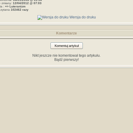
e zmiany:
12/04/2012 @ 07:03
ia :
=> Luteranizm
czytana
102462 razy
Wersja do druku
Komentarze
Komentuj artykuł
Nikt jeszcze nie komentował tego artykułu.
Bądź pierwszy!