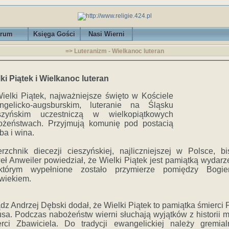
rum
Księga Gości
Nasi Wierni
=> Luteranizm - Wielkanoc luteran
ki Piątek i Wielkanoc luteran
elki Piątek, najważniejsze święto w Kościele
ngelicko-augsburskim, luteranie na Śląsku
szyńskim uczestniczą w wielkopiątkowych
ożeństwach. Przyjmują komunię pod postacią
ba i wina.
rzchnik diecezji cieszyńskiej, najliczniejszej w Polsce, b
ł Anweiler powiedział, że Wielki Piątek jest pamiątką wydarz
tórym wypełnione zostało przymierze pomiędzy Bogi
wiekiem.
dz Andrzej Dębski dodał, że Wielki Piątek to pamiątka śmierci
sa. Podczas nabożeństw wierni słuchają wyjątków z historii m
erci Zbawiciela. Do tradycji ewangelickiej należy gremial