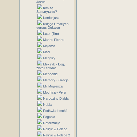
Jezus
Kim są
Samarytanie?
Konfucjusz
Księga Umarłych
versus Dekalog
Luter (film)
Machu Picchu
Majowie
Mari
Megality
Meksyk - Bóg,
złoto i chwała
Mennonici
Meteory - Grecja
Mit Mojżesza
Mochica - Peru
Narodziny Diabła
Nubia
Podświadomość
Poganie
Reformacja
Religie w Polsce
Religie w Polsce 2