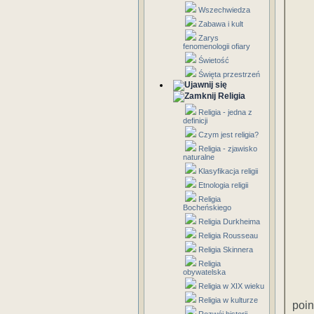
Wszechwiedza
Zabawa i kult
Zarys
fenomenologii ofiary
Świetość
Święta przestrzeń
Religia
Religia - jedna z
definicji
Czym jest religia?
Religia - zjawisko
naturalne
Klasyfikacja religii
Etnologia religii
Religia
Bocheńskiego
Religia Durkheima
Religia Rousseau
Religia Skinnera
Religia
obywatelska
Religia w XIX wieku
Religia w kulturze
poi