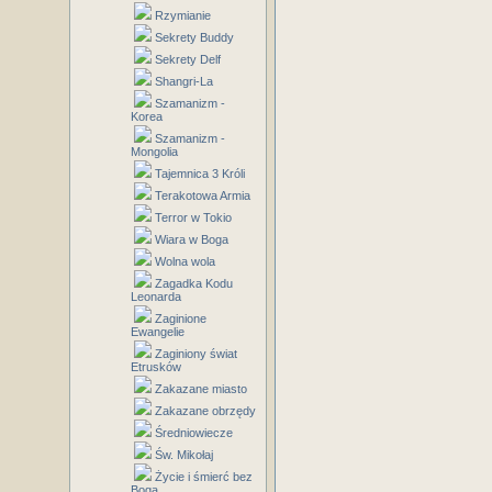
Rzymianie
Sekrety Buddy
Sekrety Delf
Shangri-La
Szamanizm -
Korea
Szamanizm -
Mongolia
Tajemnica 3 Króli
Terakotowa Armia
Terror w Tokio
Wiara w Boga
Wolna wola
Zagadka Kodu
Leonarda
Zaginione
Ewangelie
Zaginiony świat
Etrusków
Zakazane miasto
Zakazane obrzędy
Średniowiecze
Św. Mikołaj
Życie i śmierć bez
Boga