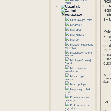
Rozwój historii
rez
religii
spow
jedn
pod
Mitoznawstwo
skła
Czas święty i mity
Mit grecki
Mit i epos
Ksią
Mit i kultura
znan
Mit i sen
jak
Mit kosmogoniczny
cen
Ks. Rodz.
mil
Mitologia w historii
dnia
kultury
por
Mitologie Czarnej
duc
Afryki
Mitoznawstwo
starożytne
W Pol
Mity - część
Diece
kultury
świec
Mity o potopie
Na początku była
woda
Potwory ludzko-
zwierzęce
PAP -
Ptaki w mitach i
legendach
Data ut