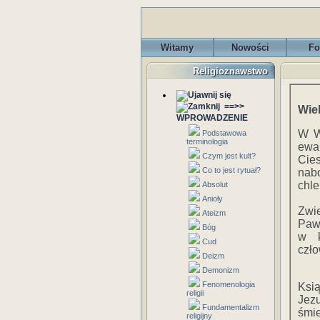
Witamy
Nowości
Fo
Religioznawstwo
==>>
Wiel
WPROWADZENIE
W Wi
Podstawowa
terminologia
ewa
Czym jest kult?
Cie
Co to jest rytuał?
nab
chle
Absolut
Anioły
Zwie
Ateizm
Pawe
Bóg
w k
Cud
czło
Deizm
Demonizm
Fenomenologia
Ksią
religii
Jezu
Fundamentalizm
śmi
religijny