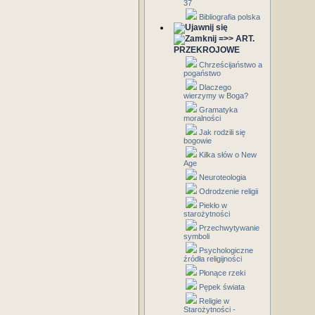
37
Bibliografia polska
=>> ART.
PRZEKROJOWE
Chrześcijaństwo a
pogaństwo
Dlaczego
wierzymy w Boga?
Gramatyka
moralności
Jak rodzili się
bogowie
Kilka słów o New
Age
Neuroteologia
Odrodzenie religii
Piekło w
starożytności
Przechwytywanie
symboli
Psychologiczne
źródła religijności
Płonące rzeki
Pępek świata
Religie w
Starożytności -