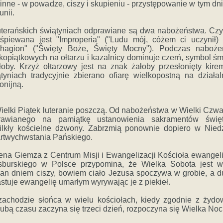
inne - w powadze, ciszy i skupieniu - przystępowanie w tym dn
nii.
uterańskich świątyniach odprawiane są dwa nabożeństwa. Czy
 śpiewana jest "Improperia" ("Ludu mój, cóżem ci uczynił) 
ishagion" ("Święty Boże, Święty Mocny"). Podczas naboże
kopiątkowych na ołtarzu i kazalnicy dominuje czerń, symbol śm
łoby. Krzyż ołtarzowy jest na znak żałoby przesłonięty kir
tyniach tradycyjnie zbierano ofiarę wielkopostną na działa
onijną.
elki Piątek luteranie poszczą. Od nabożeństwa w Wielki Czwa
rawianego na pamiątkę ustanowienia sakramentów święt
ilkły kościelne dzwony. Zabrzmią ponownie dopiero w Niedz
rtwychwstania Pańskiego.
na Giemza z Centrum Misji i Ewangelizacji Kościoła ewangel
sburskiego w Polsce przypomina, że Wielka Sobota jest w
ran dniem ciszy, bowiem ciało Jezusa spoczywa w grobie, a 
stuje ewangelię umarłym wyrywając je z piekieł.
zachodzie słońca w wielu kościołach, kiedy zgodnie z żydo
ubą czasu zaczyna się trzeci dzień, rozpoczyna się Wielka Noc