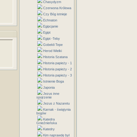
Chasydyzm
Czerwona Królowa
Czy Bóg istnieje
Echnaton
Egipcjanie
Egipt
Egipt -Teby
Gobekli Tepe
Herod Wielki
Historia Szatana
Historia papieży - 1
Historia papieży - 2
Historia papieży - 3
Istnienie Boga
Japonia
Jezus inne
spojrzenie
Jezus z Nazaretu
Karnak - świątynia
bogów
Katedra
Gnieźnieńska
Katedry
Kim naprawdę był