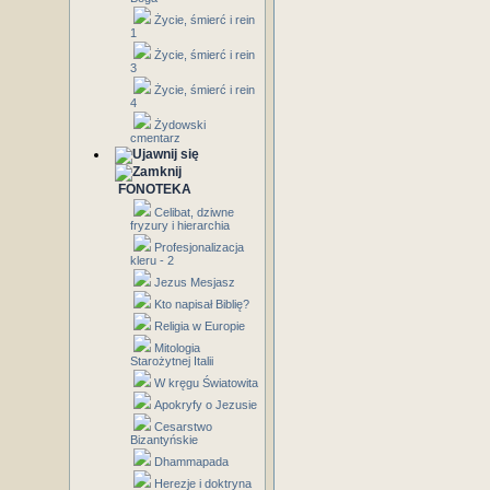
Życie, śmierć i rein
1
Życie, śmierć i rein
3
Życie, śmierć i rein
4
Żydowski
cmentarz
FONOTEKA
Celibat, dziwne
fryzury i hierarchia
Profesjonalizacja
kleru - 2
Jezus Mesjasz
Kto napisał Biblię?
Religia w Europie
Mitologia
Starożytnej Italii
W kręgu Światowita
Apokryfy o Jezusie
Cesarstwo
Bizantyńskie
Dhammapada
Herezje i doktryna