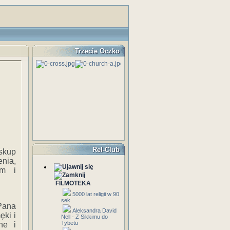
Trzecie Oczko
Rel-Club
iskup
enia,
em i
FILMOTEKA
5000 lat religii w 90
sek.
 Pana
Aleksandra David
ęki i
Nell - Z Sikkimu do
Tybetu
ne i