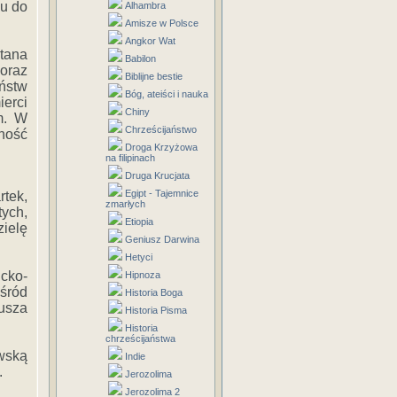
iu do
Alhambra
Amisze w Polsce
Angkor Wat
tana
Babilon
oraz
Biblijne bestie
ństw
Bóg, ateiści i nauka
ierci
Chiny
em. W
Chrześcijaństwo
lność
Droga Krzyżowa
na filipinach
Druga Krucjata
Egipt - Tajemnice
rtek,
zmarłych
ych,
Etiopia
ielę
Geniusz Darwina
Hetyci
icko-
Hipnoza
śród
Historia Boga
dusza
Historia Pisma
Historia
chrześcijaństwa
wską
Indie
.
Jerozolima
Jerozolima 2