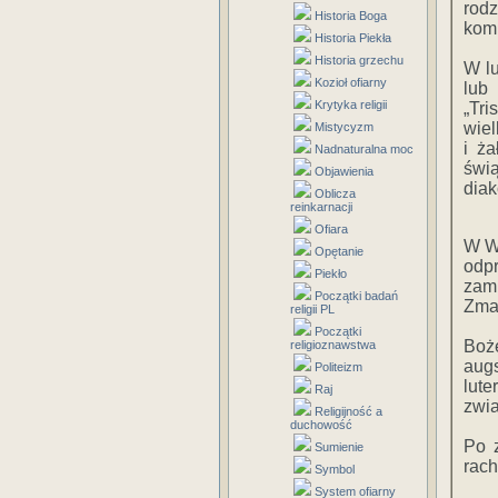
rodz
Historia Boga
komu
Historia Piekła
Historia grzechu
W l
Kozioł ofiarny
lub
Krytyka religii
„Tr
wiel
Mistycyzm
i ża
Nadnaturalna moc
świą
Objawienia
diak
Oblicza
reinkarnacji
Ofiara
W Wi
Opętanie
odp
Piekło
zam
Początki badań
Zma
religii PL
Początki
Boże
religioznawstwa
aug
Politeizm
lute
Raj
zwia
Religijność a
duchowość
Po 
Sumienie
rach
Symbol
System ofiarny