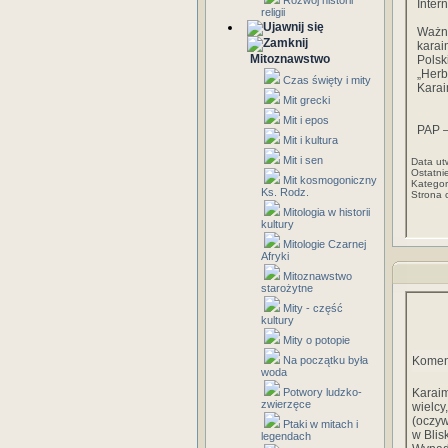
Rozwój historii
Inter
religii
Ważn
kara
Mitoznawstwo
Polsk
„Herb
Czas święty i mity
Karai
Mit grecki
Mit i epos
PAP –
Mit i kultura
Mit i sen
Data ut
Ostatni
Mit kosmogoniczny
Kategor
Ks. Rodz.
Strona 
Mitologia w historii
kultury
Mitologie Czarnej
Afryki
Mitoznawstwo
starożytne
Mity - część
kultury
Mity o potopie
Na początku była
Komen
woda
Potwory ludzko-
Karaim
zwierzęce
wielcy
(oczyw
Ptaki w mitach i
w Blis
legendach