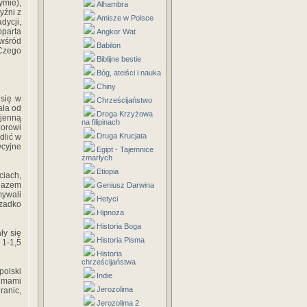
ymie),
Alhambra
yźni z
Amisze w Polsce
dycji,
oparta
Angkor Wat
 wśród
Babilon
„Czego
Biblijne bestie
Bóg, ateiści i nauka
Chiny
 się w
Chrześcijaństwo
ała od
Droga Krzyżowa
ojenną
na filipinach
zorowi
Druga Krucjata
dlić w
ycyjne
Egipt - Tajemnice
zmarłych
Etiopia
ciach,
 Razem
Geniusz Darwina
mywali
Hetyci
rzadko
Hipnoza
Historia Boga
ły się
Historia Pisma
 1-1,5
Historia
chrześcijaństwa
polski
Indie
aimami
Jerozolima
ranic,
Jerozolima 2