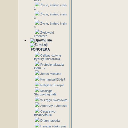
Życie, śmierć i rein
1
Życie, śmierć i rein
3
Życie, śmierć i rein
4
Żydowski
cmentarz
FONOTEKA
Celibat, dziwne
fryzury i hierarchia
Profesjonalizacja
kleru - 2
Jezus Mesjasz
Kto napisał Biblię?
Religia w Europie
Mitologia
Starożytnej Italii
W kręgu Światowita
Apokryfy o Jezusie
Cesarstwo
Bizantyńskie
Dhammapada
Herezje i doktryna