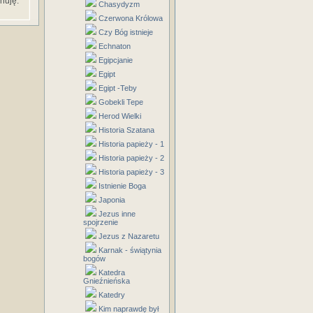
nuję.
Chasydyzm
Czerwona Królowa
Czy Bóg istnieje
Echnaton
Egipcjanie
Egipt
Egipt -Teby
Gobekli Tepe
Herod Wielki
Historia Szatana
Historia papieży - 1
Historia papieży - 2
Historia papieży - 3
Istnienie Boga
Japonia
Jezus inne
spojrzenie
Jezus z Nazaretu
Karnak - świątynia
bogów
Katedra
Gnieźnieńska
Katedry
Kim naprawdę był