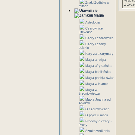
Wypada
Znaki Zodiaku w
Z życ
mitach
Magia
Astrologia
Czarownice
Litewskie
Czary i czarownice
Czary i czarty
polskie
Kary za czarymary
Magia a religia
Magia afrykańska
Magia babilońska
Magia podbija świat
Magia w islamie
Magia w
średniowieczu
Matka Joanna od
Aniołów
O czarownicach
O pojęciu magii
Procesy o czary -
Prusy
Sztuka wróżenia