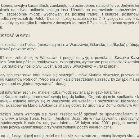
 kienes, świątyń karaimskich, zamknięto lub przerobiono na spichlerze. Jedynie k
kach na Litwie uniknęła takiego losu. Utrudniono odprawianie nabożeństw. 
mi, szczególnie młodzi, wychowani na polskiej tradycji i kulturze, postanowi
iedlić i wyjechali do Polski. Dziś ich liczbę szacuje się na 2- 3 tysięcy na całym ś
ba ta dotyczy nie tylko Karaimów z dawnych terenów RP, ale także pochodzących z
i).
JSZOŚĆ W SIECI
mi, rozsiani po Polsce (mieszkają m.in. w Warszawie, Gdańsku, na Śląsku) próbują
dować porwane więzi.
7 roku zebrali się w Warszawie i podjęli decyzję o powołaniu
Związku Kar
ich
. Dwa lata później reaktywowali czasopismo, wydawane przez młodzież karai
h 80. (najpierw nosiło tytuł „Coś”, a od 1988 „Awazymyz” – „Nasz głos”).
tety społeczeństwo karaimskie się starzeje" – mówi Mariola Abkowicz, przewodn
ku Karaimów Polskich. "Problem wynika z przestrzegania zasady, by związki małż
czyste pod względem wyznania" - dodaje.
ost naturalny jest niski, maleje liczba młodzieży znającej język karaimski.
to Karaimi próbują promować swoją bogatą kulturę. Organizują m.in. spotkania z k
mską – ostatnie odbyły się w Warszawie we wrześniu i październiku bieżącego
ny, jak zapewnia Mariola Abkowicz, ma się odbyć 17 grudnia w Domu Kultury w Ani
atnich latach wzmogła się także częstotliwość spotkań ze społecznościami z 
ny, Litwy, a także Turcji, Francji i Australii. Dużą rolę w nawiązywaniu i podtrzym
i społecznych Karaimów odgrywa internet. W lutym roku 2001 podjęto nawet 
ania języka karaimskiego przy wykorzystaniu poczty elektronicznej.
turą tej fascynującej mniejszości można się zapoznać za pomocą licznych stron w