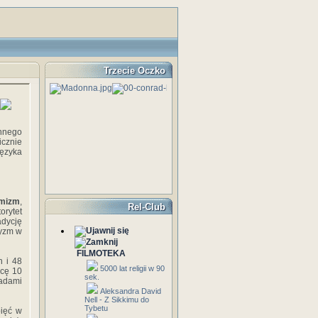
Trzecie Oczko
chnego
icznie
języka
imizm
,
Rel-Club
orytet
adycję
tyzm w
FILMOTEKA
n i 48
5000 lat religii w 90
icę 10
sek.
sadami
Aleksandra David
Nell - Z Sikkimu do
Tybetu
pięć w