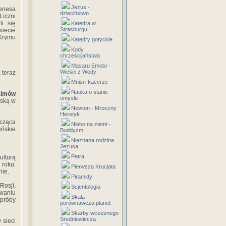
Jezus -
ienesa
dzieciństwo
Liczni
li się
Katedra w
Strasburgu
wiecie
 Krymu
Katedry gotyckie
Kody
chrześcijaństwa
Masaru Emoto -
Wieści z Wody
 teraz
Mnisi i kacerze
Nauka o stanie
aimów
umyslu
mską w
Newton - Mroczny
Heretyk
icząca
Niebo na ziemi -
eńskie
Buddyzm
Nieznana rodzina
Jezusa
Petra
ulturą
 roku.
Pierwsza Krucjata
nie.
Piramidy
Rosji,
Scjentologia
ywaniu
Skala
próby
porównawcza planet
Skarby wczesnego
Średniowiecza
 sieci