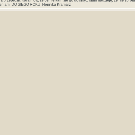
 przeprosić Karaimów, że ośmieliłam się go dotknąć. Mam nadzieję, że nie sprofa
zeniami DO SIEGO ROKU! Henryka Kramarz