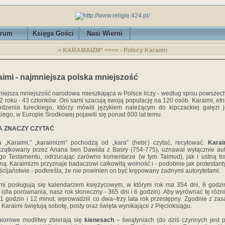
rum
Księga Gości
Nasi Wierni
= KARAMAIZM* <<== - Polscy Karaimi
aimi - najmniejsza polska mniejszość
iejsza mniejszość narodowa mieszkająca w Polsce liczy - według spisu powsze
2 roku - 43 członków. Oni sami szacują swoją populację na 120 osób. Karaimi, etn
dzenia tureckiego, którzy mówili językiem należącym do kipczackiej gałęzi 
kiego, w Europie Środkowej pojawili się ponad 600 lat temu.
 ZNACZY CZYTAĆ
 „Karaimi,” „karaimizm” pochodzą od „kara” (hebr.) czytać, recytować.
Kara
zątkowany przez Anana ben Dawida z Basry (754-775), uznawał wyłącznie aut
go Testamentu, odrzucając zarówno komentarze (w tym Talmud), jak i ustną tr
ijną. Karaimizm przyznaje badaczowi całkowitą wolność i - podobnie jak protestan
ścijaństwie - podkreśla, że nie powinien on być krępowany żadnymi autorytetami.
mi posługują się kalendarzem księżycowym, w którym rok ma 354 dni, 8 godzi
 (dla porównania, nasz rok słoneczny - 365 dni i 6 godzin). Aby wyrównać tę różn
21 godzin i 12 minut, wprowadzili co dwa–trzy lata rok przestępny. Zgodnie z za
, Karaimi świętują sobotę, posty oraz święta wynikające z Pięcioksiągu.
iorowe modlitwy zbierają się
kienesach
– świątyniach (do dziś czynnych jest 