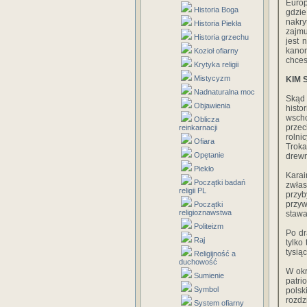
Europ
Historia Boga
gdzie
nakry
Historia Piekła
zajmu
Historia grzechu
jest 
kanon
Kozioł ofiarny
chces
Krytyka religii
Mistycyzm
KIM 
Nadnaturalna moc
Skąd 
Objawienia
histo
wscho
Oblicza
przec
reinkarnacji
rolni
Ofiara
Troka
Opętanie
drewn
Piekło
Karai
Początki badań
zwłas
religii PL
przyb
przyw
Początki
religioznawstwa
stawa
Politeizm
Po dr
Raj
tylko
tysią
Religijność a
duchowość
W okr
Sumienie
patri
Symbol
polsk
rozdz
System ofiarny