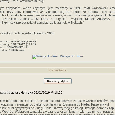
netowej – m.in. www.karaimi.org.
ym zabytkiem, wciąż czynnym, jest założony w 1890 roku warszawski cme
imski przy ulicy Redutowej 34. Znajduje się tam około 70 grobów. Herb kar
ich i Litewskich to oręż, tarcza oraz zamek, a nad nimi nakrycie głowy ducho
 przedstawia zamek w Dżuft-Kale na Krymie" – wyjaśnia Mariola Abkowicz –
mi krymscy zaprzeczają utrzymując, że to zamek w Trokach.”
 Nauka w Polsce, Adam Lisiecki - 2006
worzenia:
04/01/2008 @ 06:08
e zmiany:
10/12/2017 @ 21:43
ia :
= KARAMAIZM* <<==
czytana
106967 razy
Wersja do druku
Komentarze
Komentuj artykuł
tarz #1
autor :
Henryka
02/01/2019 @ 18:29
ów, podobnie jak Ormian, kocham jako najlepszych Polaków wszech czasów. Jest
, korzeniami sięgacie do głębin Cywilizacji a Rozumem do Nieba. Piszę artykuł
iście publicystyczny!) do księgi jubileuszowej mojego kolegi, którego dorobek zapl
ki Wschód. Wybrałam tematykę związaną z karaimizmem, wiem że mnie przerasta.