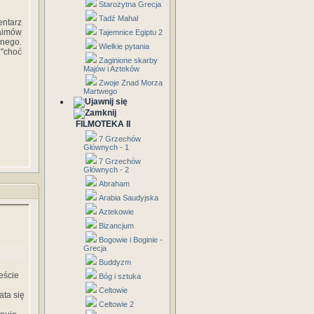
Starożytna Grecja
Tadź Mahal
ntarz
aimów
Tajemnice Egiptu 2
wnego.
Wielkie pytania
 "choć
Zaginione skarby
Majów i Azteków
Zwoje Znad Morza
Martwego
FILMOTEKA II
7 Grzechów
Głównych - 1
7 Grzechów
Głównych - 2
Abraham
Arabia Saudyjska
Aztekowie
Bizancjum
Bogowie i Boginie -
Grecja
Buddyzm
eście
Bóg i sztuka
Celtowie
ata się
Celtowie 2