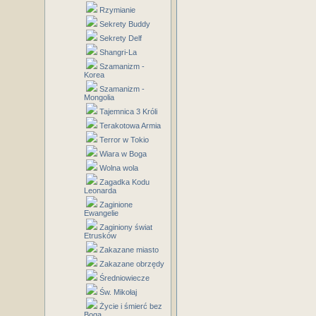
Rzymianie
Sekrety Buddy
Sekrety Delf
Shangri-La
Szamanizm -
Korea
Szamanizm -
Mongolia
Tajemnica 3 Króli
Terakotowa Armia
Terror w Tokio
Wiara w Boga
Wolna wola
Zagadka Kodu
Leonarda
Zaginione
Ewangelie
Zaginiony świat
Etrusków
Zakazane miasto
Zakazane obrzędy
Średniowiecze
Św. Mikołaj
Życie i śmierć bez
Boga