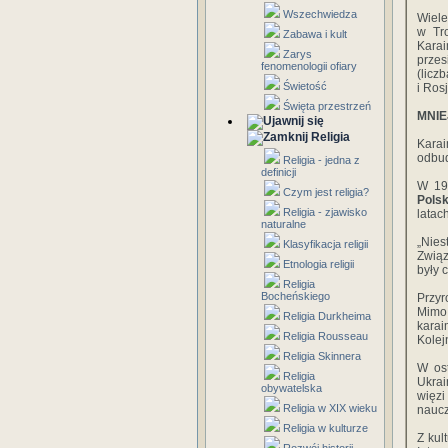
Wszechwiedza
Wiele
w Tro
Zabawa i kult
Karai
Zarys
przes
fenomenologii ofiary
(licz
Świetość
i Rosj
Święta przestrzeń
MNIE
Religia
Karai
odbu
Religia - jedna z
definicji
W 199
Czym jest religia?
Polsk
Religia - zjawisko
latac
naturalne
„Nies
Klasyfikacja religii
Związ
Etnologia religii
były 
Religia
Bocheńskiego
Przyr
Mimo 
Religia Durkheima
karai
Religia Rousseau
Kolej
Religia Skinnera
W ost
Religia
Ukrai
obywatelska
więz
Religia w XIX wieku
naucz
Religia w kulturze
Z kul