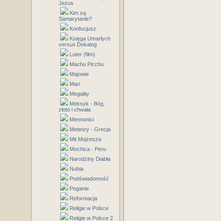
Jezus
Kim są
Samarytanie?
Konfucjusz
Księga Umarłych
versus Dekalog
Luter (film)
Machu Picchu
Majowie
Mari
Megality
Meksyk - Bóg,
złoto i chwała
Mennonici
Meteory - Grecja
Mit Mojżesza
Mochica - Peru
Narodziny Diabła
Nubia
Podświadomość
Poganie
Reformacja
Religie w Polsce
Religie w Polsce 2