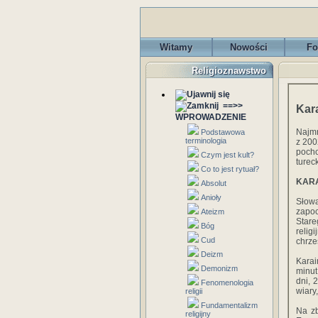
Witamy
Nowości
Fo
Religioznawstwo
==>>
Kar
WPROWADZENIE
Najmn
Podstawowa
terminologia
z 200
pocho
Czym jest kult?
turec
Co to jest rytuał?
KARA
Absolut
Anioły
Słowa
zapoc
Ateizm
Stare
Bóg
relig
Cud
chrze
Deizm
Karai
Demonizm
minut
dni, 
Fenomenologia
wiary
religii
Fundamentalizm
Na zb
religijny