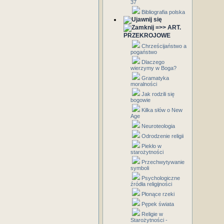
37
Bibliografia polska
=>> ART.
PRZEKROJOWE
Chrześcijaństwo a
pogaństwo
Dlaczego
wierzymy w Boga?
Gramatyka
moralności
Jak rodzili się
bogowie
Kilka słów o New
Age
Neuroteologia
Odrodzenie religii
Piekło w
starożytności
Przechwytywanie
symboli
Psychologiczne
źródła religijności
Płonące rzeki
Pępek świata
Religie w
Starożytności -