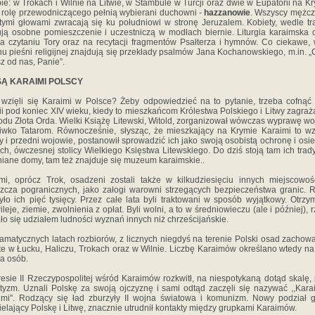
ie: w Trokach i Wilnie na Litwie, w Stambule w Turcji oraz dwie w Eupatorii na Kr
 rolę przewodniczącego pełnią wybierani duchowni -
hazzanowie
. Wszyscy mężcz
tymi głowami zwracają się ku południowi w stronę Jeruzalem. Kobiety, wedle tra
ją osobne pomieszczenie i uczestniczą w modłach biernie. Liturgia karaimska 
na czytaniu Tory oraz na recytacji fragmentów Psałterza i hymnów. Co ciekawe,
u pieśni religijnej znajdują się przekłady psalmów Jana Kochanowskiego, m.in. 
z od nas, Panie”.
SĄ KARAIMI POLSCY
wzięli się Karaimi w Polsce? Żeby odpowiedzieć na to pytanie, trzeba cofnąć
rii pod koniec XIV wieku, kiedy to mieszkańcom Królestwa Polskiego i Litwy zagraż
du Złota Orda. Wielki Książę Litewski, Witold, zorganizował wówczas wyprawę w
iwko Tatarom. Równocześnie, słysząc, że mieszkający na Krymie Karaimi to w
cy i przedni wojowie, postanowił sprowadzić ich jako swoją osobistą ochronę i osie
ch, ówczesnej stolicy Wielkiego Księstwa Litewskiego. Do dziś stoją tam ich trad
iane domy, tam też znajduje się muzeum karaimskie..
mi, oprócz Trok, osadzeni zostali także w kilkudziesięciu innych miejscowoś
zcza pogranicznych, jako załogi warowni strzegących bezpieczeństwa granic.
yło ich pięć tysięcy. Przez całe lata byli traktowani w sposób wyjątkowy. Otrzy
ileje, ziemie, zwolnienia z opłat. Byli wolni, a to w średniowieczu (ale i później), 
ło się udziałem ludności wyznań innych niż chrześcijańskie.
amatycznych latach rozbiorów, z licznych niegdyś na terenie Polski osad zachowa
 te w Łucku, Haliczu, Trokach oraz w Wilnie. Liczbę Karaimów określano wtedy na
ca osób.
esie II Rzeczypospolitej wśród Karaimów rozkwitł, na niespotykaną dotąd skalę, 
otyzm. Uznali Polskę za swoją ojczyznę i sami odtąd zaczęli się nazywać ,,Kar
imi". Rodzący się ład zburzyły II wojna światowa i komunizm. Nowy podział g
ielający Polskę i Litwę, znacznie utrudnił kontakty między grupkami Karaimów.