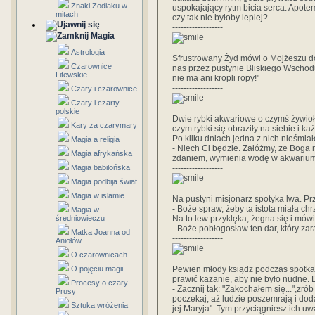
Znaki Zodiaku w
uspokajający rytm bicia serca. Apote
mitach
czy tak nie byłoby lepiej?
------------------
Magia
Astrologia
Sfrustrowany Żyd mówi o Mojżeszu do 
Czarownice
nas przez pustynie Bliskiego Wschod
Litewskie
nie ma ani kropli ropy!"
------------------
Czary i czarownice
Czary i czarty
polskie
Dwie rybki akwariowe o czymś żywioł
Kary za czarymary
czym rybki się obraziły na siebie i 
Po kilku dniach jedna z nich nieśmia
Magia a religia
- Niech Ci będzie. Załóżmy, ze Boga 
Magia afrykańska
zdaniem, wymienia wodę w akwariu
Magia babilońska
------------------
Magia podbija świat
Magia w islamie
Na pustyni misjonarz spotyka lwa. Pr
- Boże spraw, żeby ta istota miała chr
Magia w
średniowieczu
Na to lew przyklęka, żegna się i mówi
- Boże pobłogosław ten dar, który za
Matka Joanna od
------------------
Aniołów
O czarownicach
O pojęciu magii
Pewien młody ksiądz podczas spotka
prawić kazanie, aby nie było nudne.
Procesy o czary -
- Zacznij tak: "Zakochałem się...",zrób
Prusy
poczekaj, aż ludzie poszemrają i doda
Sztuka wróżenia
jej Maryja". Tym przyciągniesz ich u