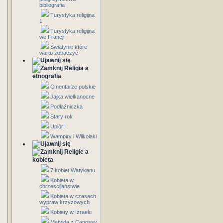
bibliografia
Turystyka religijna
1
Turystyka religijna
we Francji
Świątynie które
warto zobaczyć
Religia a
etnografia
Cmentarze polskie
Jajka wielkanocne
Podłaźniczka
Stary rok
Upiór!
Wampiry i Wilkołaki
Religie a
kobieta
7 kobiet Watykanu
Kobieta w
chrzescijaństwie
Kobieta w czasach
wypraw krzyżowych
Kobiety w Izraelu
Matylda z Canossy