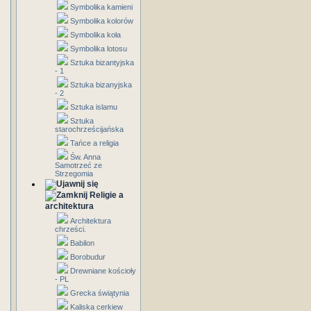
Symbolika kamieni
Symbolika kolorów
Symbolika koła
Symbolika lotosu
Sztuka bizantyjska
- 1
Sztuka bizanyjska
- 2
Sztuka islamu
Sztuka
starochrześcijańska
Tańce a religia
Św. Anna
Samotrzeć ze
Strzegomia
Religie a
architektura
Architektura
chrześci.
Babilon
Borobudur
Drewniane kościoły
- PL
Grecka świątynia
Kaliska cerkiew