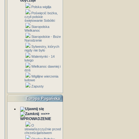
obyczaje
Polska wigilja
Poświęcić bożka,
czyli polskie
świętowanie Sobótki
Staropolska
Wielkanoc
Staropolskie - Boże
Narodzenie
Sylwestry, których
nigdy nie było
Walentynki - 14
lutego
Wielkanoc dawniej i
dziś
Wigilijne wierzenia
ludowe
Zapusty
Europa Pogańska
==>>
WPROWADZENIE
O
słowiańszczyźnie przed
chrześcijaństwem