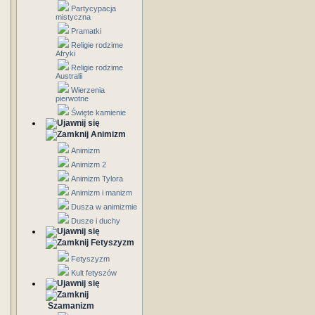
Partycypacja
mistyczna
Pramatki
Religie rodzime
Afryki
Religie rodzime
Australii
Wierzenia
pierwotne
Święte kamienie
Animizm
Animizm
Animizm 2
Animizm Tylora
Animizm i manizm
Dusza w animizmie
Dusze i duchy
Fetyszyzm
Fetyszyzm
Kult fetyszów
Szamanizm