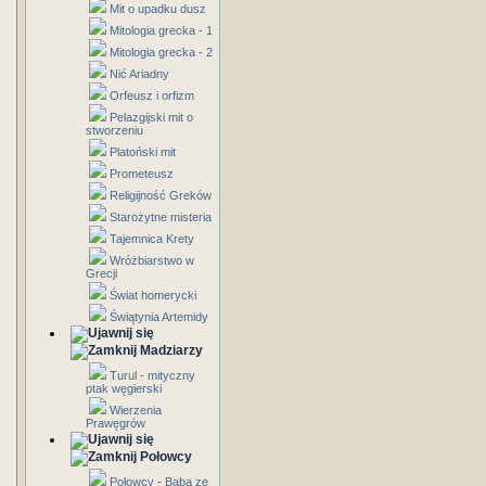
Mit o upadku dusz
Mitologia grecka - 1
Mitologia grecka - 2
Nić Ariadny
Orfeusz i orfizm
Pelazgijski mit o
stworzeniu
Platoński mit
Prometeusz
Religijność Greków
Starożytne misteria
Tajemnica Krety
Wróżbiarstwo w
Grecji
Świat homerycki
Świątynia Artemidy
Madziarzy
Turul - mityczny
ptak węgierski
Wierzenia
Prawęgrów
Połowcy
Połowcy - Baba ze