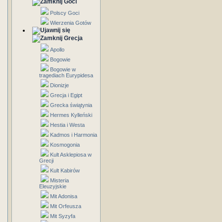
Goci
Polscy Goci
Wierzenia Gotów
Grecja
Apollo
Bogowie
Bogowie w
tragediach Eurypidesa
Dionizje
Grecja i Egipt
Grecka świątynia
Hermes Kylleński
Hestia i Westa
Kadmos i Harmonia
Kosmogonia
Kult Asklepiosa w
Grecji
Kult Kabirów
Misteria
Eleuzyjskie
Mit Adonisa
Mit Orfeusza
Mit Syzyfa