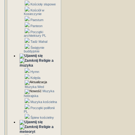
Kościoły słupowe
Kościół w
Kosieczynie
Paestum
Panteon
Początki
architektury PL
Tadż Mahal
Świątynie
buddyjskie
Religie a
muzyka
Hymn
Kolęda
Muzyka Wed
Muzyka
hebrajska
Muzyka kościelna
Początki polifonii
PL
Śpiew kościelny
Religie a
meteoryt