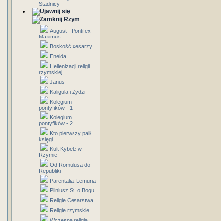
Stadnicy
Rzym
August - Pontifex
Maximus
Boskość cesarzy
Eneida
Hellenizacji religii
rzymskiej
Janus
Kaligula i Żydzi
Kolegium
pontyfików - 1
Kolegium
pontyfików - 2
Kto pierwszy palił
księgi
Kult Kybele w
Rzymie
Od Romulusa do
Republiki
Parentalia, Lemuria
Pliniusz St. o Bogu
Religie Cesarstwa
Religie rzymskie
Wczesna religia