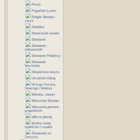
Perun
Pogański Łysiec
Religie Słowian -
zarys
Sobótka
Stworzenie świata
Słowianie
Słowianie -
ciekawostki
Słowianie Połabscy
Słowianie
Wschodni
Słowiańska dusza
Ukraiński Olimp
W kraju Peruna,
Swaroga i Welesa
Wieniec, wianki
Wierzenia Słowian
Wierzenia plemion
prapolskich
Wilcze plemię
Wodny świat
topielców i rusałek
Światowid ze
Zbrucza