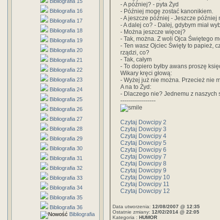
Bibliografia 15
- A później? - pyta Żyd
Bibliografia 16
- Później mogę zostać kanonikiem.
- A jeszcze później - Jeszcze późnie
Bibliografia 17
- A dalej co? - Dalej, gdybym miał wy
Bibliografia 18
- Można jeszcze więcej?
- Tak, można. Z woli Ojca Świętego 
Bibliografia 19
- Ten wasz Ojciec Święty to papież
Bibliografia 20
rządzi, co?
- Tak, całym
Bibliografia 21
- To dopiero byłby awans proszę księ
Bibliografia 22
Wikary kręci głową:
Bibliografia 23
- Wyżej już nie można. Przecież ni
A na to Żyd:
Bibliografia 24
- Dlaczego nie? Jednemu z naszych s
Bibliografia 25
------------------
Bibliografia 26
Bibliografia 27
Czytaj Dowcipy 2
Bibliografia 28
Czytaj Dowcipy 3
Czytaj Dowcipy 4
Bibliografia 29
Czytaj Dowcipy 5
Bibliografia 30
Czytaj Dowcipy 6
Czytaj Dowcipy 7
Bibliografia 31
Czytaj Dowcipy 8
Bibliografia 32
Czytaj Dowcipy 9
Czytaj Dowcipy 10
Bibliografia 33
Czytaj Dowcipy 11
Bibliografia 34
Czytaj Dowcipy 12
Bibliografia 35
Data utworzenia:
12/08/2007 @ 12:35
Bibliografia 36
Ostatnie zmiany:
12/02/2014 @ 22:05
Bibliografia
Kategoria :
HUMOR