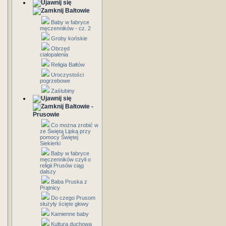
Bałtowie
Baby w fabryce
męczenników - cz. 2
Groby końskie
Obrzęd
ciałopalenia
Religia Bałtów
Uroczystości
pogrzebowe
Zaślubiny
Bałtowie -
Prusowie
Co można zrobić w
ze Świętą Lipką przy
pomocy Świętej
Siekierki
Baby w fabryce
męczenników czyli o
religii Prusów ciąg
dalszy
Baba Pruska z
Prątnicy
Do czego Prusom
służyły ścięte głowy
Kamienne baby
Kultura duchowa