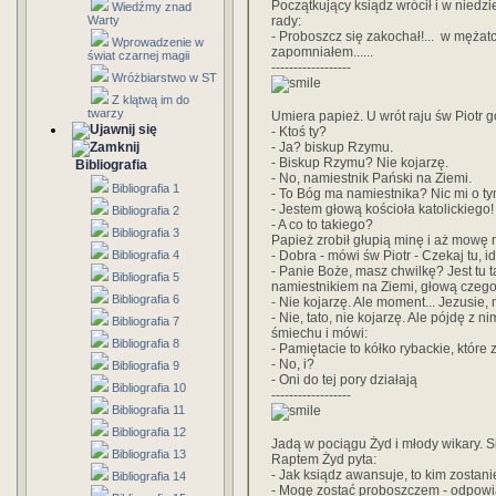
Początkujący ksiądz wrócił i w niedz
Wiedźmy znad
Warty
rady:
- Proboszcz się zakochał!... w mężatc
Wprowadzenie w
zapomniałem......
świat czarnej magii
------------------
Wróżbiarstwo w ST
Z klątwą im do
twarzy
Umiera papież. U wrót raju św Piotr g
- Ktoś ty?
- Ja? biskup Rzymu.
- Biskup Rzymu? Nie kojarzę.
Bibliografia
- No, namiestnik Pański na Ziemi.
Bibliografia 1
- To Bóg ma namiestnika? Nic mi o t
- Jestem głową kościoła katolickiego!
Bibliografia 2
- A co to takiego?
Bibliografia 3
Papież zrobił głupią minę i aż mowę
Bibliografia 4
- Dobra - mówi św Piotr - Czekaj tu, id
- Panie Boże, masz chwilkę? Jest tu 
Bibliografia 5
namiestnikiem na Ziemi, głową czego
Bibliografia 6
- Nie kojarzę. Ale moment... Jezusie,
- Nie, tato, nie kojarzę. Ale pójdę z 
Bibliografia 7
śmiechu i mówi:
Bibliografia 8
- Pamiętacie to kółko rybackie, które
- No, i?
Bibliografia 9
- Oni do tej pory działają
Bibliografia 10
------------------
Bibliografia 11
Bibliografia 12
Jadą w pociągu Żyd i młody wikary. Si
Bibliografia 13
Raptem Żyd pyta:
- Jak ksiądz awansuje, to kim zostan
Bibliografia 14
- Mogę zostać proboszczem - odpowi