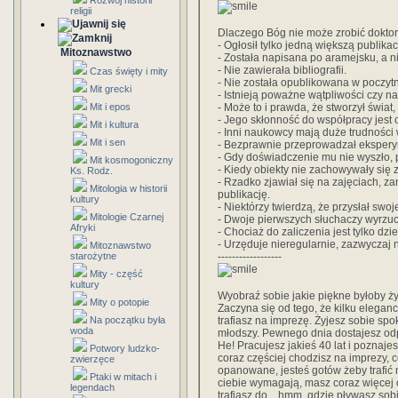
Rozwój historii
religii
Dlaczego Bóg nie może zrobić doktor
- Ogłosił tylko jedną większą publikac
Mitoznawstwo
- Została napisana po aramejsku, a n
- Nie zawierała bibliografii.
Czas święty i mity
- Nie została opublikowana w poczyt
Mit grecki
- Istnieją poważne wątpliwości czy na
Mit i epos
- Może to i prawda, że stworzył świat,
- Jego skłonność do współpracy jest 
Mit i kultura
- Inni naukowcy mają duże trudności
Mit i sen
- Bezprawnie przeprowadzał eksperyme
- Gdy doświadczenie mu nie wyszło, p
Mit kosmogoniczny
- Kiedy obiekty nie zachowywały się 
Ks. Rodz.
- Rzadko zjawiał się na zajęciach, z
Mitologia w historii
publikację.
kultury
- Niektórzy twierdzą, że przysłał swo
Mitologie Czarnej
- Dwoje pierwszych słuchaczy wyrzuci
Afryki
- Chociaż do zaliczenia jest tylko dz
- Urzęduje nieregularnie, zazwyczaj 
Mitoznawstwo
starożytne
------------------
Mity - część
kultury
Wyobraź sobie jakie piękne byłoby ży
Mity o potopie
Zaczyna się od tego, że kilku eleganc
Na początku była
trafiasz na imprezę. Żyjesz sobie spo
woda
młodszy. Pewnego dnia dostajesz odpr
He! Pracujesz jakieś 40 lat i poznaje
Potwory ludzko-
coraz częściej chodzisz na imprezy, c
zwierzęce
opanowane, jesteś gotów żeby trafić 
Ptaki w mitach i
ciebie wymagają, masz coraz więcej 
legendach
trafiasz do... hmm, gdzie pływasz sob