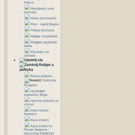
Polsce
Nieodparty urok
kastracji
Nowa duchowość
Piwo - napój Bogów
Policja duchowa
Religia i wspólnota
Religijne wędrówki
ludów
Różaniec na
zdrowie
Religie a
polityka
Boska polityka
Doktryna
Reagana
Hezbollah
wojownicy Boga
Historia wolności w
chrześ.
Islam kontra
hinduizm
Kara śmierci
Kara śmierci w
Piśmie Świętym i
nauczaniu katolickim