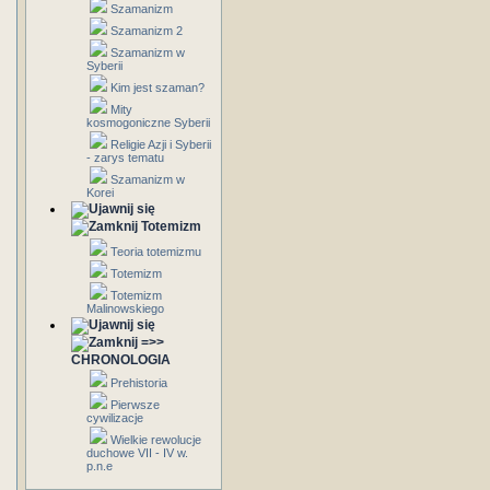
Szamanizm
Szamanizm 2
Szamanizm w
Syberii
Kim jest szaman?
Mity
kosmogoniczne Syberii
Religie Azji i Syberii
- zarys tematu
Szamanizm w
Korei
Totemizm
Teoria totemizmu
Totemizm
Totemizm
Malinowskiego
=>>
CHRONOLOGIA
Prehistoria
Pierwsze
cywilizacje
Wielkie rewolucje
duchowe VII - IV w.
p.n.e