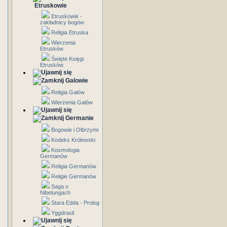
Etruskowie
Etruskowie -
zakładnicy bogów
Religia Etruska
Wierzenia
Etrusków
Święte Księgi
Etrusków
Galowie
Religia Galów
Wierzenia Galów
Germanie
Bogowie i Olbrzymi
Kodeks Królewski
Kosmologia
Germanów
Religia Germanów
Religie Germanów
Saga o
Nibelungach
Stara Edda - Prolog
Yggdrasil