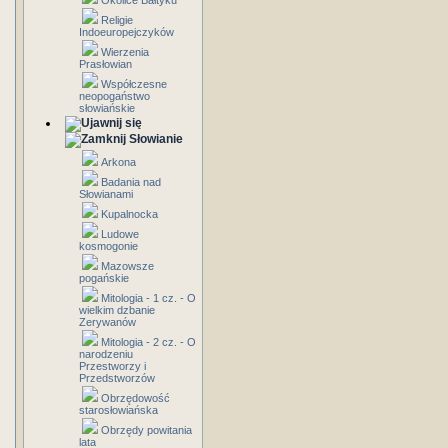
Okolice Bałtyku
Religie
Indoeuropejczyków
Wierzenia
Prasłowian
Współczesne
neopogaństwo
słowiańskie
Słowianie
Arkona
Badania nad
Słowianami
Kupalnocka
Ludowe
kosmogonie
Mazowsze
pogańskie
Mitologia - 1 cz. - O
wielkim dzbanie
Zerywanów
Mitologia - 2 cz. - O
narodzeniu
Przestworzy i
Przedstworzów
Obrzędowość
starosłowiańska
Obrzędy powitania
lata