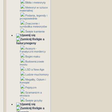
Biblia i meteoryty
Meteoryt w sztuce
materialnej
Podania, legendy i
przepowiednie
Znaczenie i
symbolika meteorytów
Święte kamienie
Religie a
halucynogeny
Asasyni -
Fanatyczni mordercy
Bogini maku
Budowniczowie
mostu
LSD a New Age
Ludzie-muchomory
Megality, Opium i
Konopie
Pejotyzm
Szamanizm a
ekstaza
Święte grzyby
Religie a