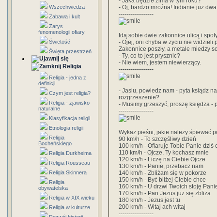
- Jaka będzie zima w tym roku?
Wszechwiedza
- Oj, bardzo mroźna! Indianie już dwa 
------------------
Zabawa i kult
Zarys
fenomenologii ofiary
Idą sobie dwie zakonnice ulicą i spot
Świetość
- Ojej, oni chyba w życiu nie widzieli 
Zakonnice poszły, a metale miedzy s
Święta przestrzeń
- Ty, co to jest prysznic?
- Nie wiem, jestem niewierzący.
Religia
------------------
Religia - jedna z
definicji
- Jasiu, powiedz nam - pyta ksiądz na 
Czym jest religia?
rozgrzeszenie?
Religia - zjawisko
- Musimy grzeszyć, proszę księdza -
naturalne
------------------
Klasyfikacja religii
Etnologia religii
Wykaz pieśni, jakie należy śpiewać
Religia
90 km/h - To szczęśliwy dzień
Bocheńskiego
100 km/h - Ofiaruję Tobie Panie dziś 
110 km/h - Ojcze, Ty kochasz mnie
Religia Durkheima
120 km/h - Liczę na Ciebie Ojcze
Religia Rousseau
130 km/h - Panie, przebacz nam
Religia Skinnera
140 km/h - Zbliżam się w pokorze
150 km/h - Być bliżej Ciebie chce
Religia
160 km/h - U drzwi Twoich stoję Pani
obywatelska
170 km/h - Pan Jezus już się zbliża
Religia w XIX wieku
180 km/h - Jezus jest tu
200 km/h - Witaj ach witaj
Religia w kulturze
------------------