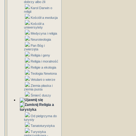
dobrzy albo źli
Karol Darwin o
religii
Kościół a ewolucja
Kościół a
uniwersytety
Medycyna i religia
Neuroteologia
Pan Bóg i
zwierzęta
Religia i geny
Religia i moralność
Religie a ekologia
Teologia Newtona
Vetulani o wierze
Ziemia płaska i
ziemia pusta
Śmierć duszy
Religia a
turystyka
Od pielgrzyma do
turysty
Tanatoturystyka
Turystyka
pielgrzymkowa -