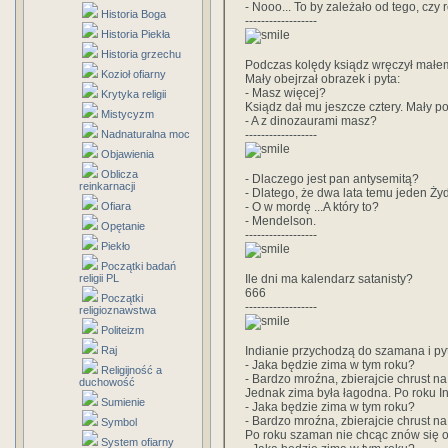
- Nooo... To by zależało od tego, c
Historia Boga
------------------
Historia Piekła
Historia grzechu
Podczas kolędy ksiądz wręczył małe
Kozioł ofiarny
Mały obejrzał obrazek i pyta:
- Masz więcej?
Krytyka religii
Ksiądz dał mu jeszcze cztery. Mały po
Mistycyzm
- A z dinozaurami masz?
Nadnaturalna moc
------------------
Objawienia
Oblicza
- Dlaczego jest pan antysemitą?
reinkarnacji
- Dlatego, że dwa lata temu jeden Żyd
Ofiara
- O w mordę ...A który to?
- Mendelson.
Opętanie
------------------
Piekło
Początki badań
religii PL
Ile dni ma kalendarz satanisty?
666
Początki
------------------
religioznawstwa
Politeizm
Raj
Indianie przychodzą do szamana i pyt
- Jaka będzie zima w tym roku?
Religijność a
- Bardzo mroźna, zbierajcie chrust na
duchowość
Jednak zima była łagodna. Po roku 
Sumienie
- Jaka będzie zima w tym roku?
- Bardzo mroźna, zbierajcie chrust n
Symbol
Po roku szaman nie chcąc znów się o
System ofiarny