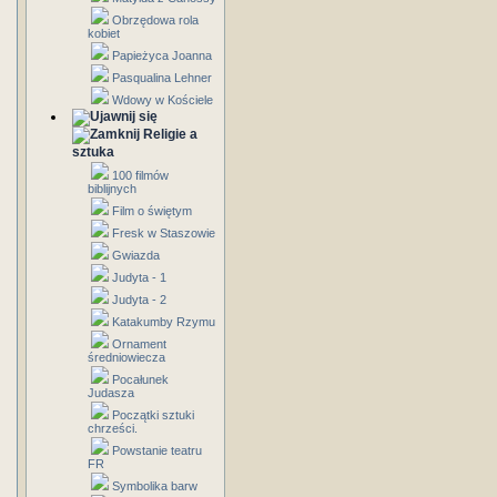
Obrzędowa rola
kobiet
Papieżyca Joanna
Pasqualina Lehner
Wdowy w Kościele
Religie a
sztuka
100 filmów
biblijnych
Film o świętym
Fresk w Staszowie
Gwiazda
Judyta - 1
Judyta - 2
Katakumby Rzymu
Ornament
średniowiecza
Pocałunek
Judasza
Początki sztuki
chrześci.
Powstanie teatru
FR
Symbolika barw