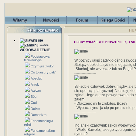
Witamy
Nowości
Forum
Księga Gości
N
Religioznawstwo
HU
OSOBY WRAŻLIWE PROSZONE SĄ O NI
==>>
------------------
WPROWADZENIE
Podstawowa
terminologia
W bożnicy jakiś cadyk głośno zawodzi
Stojący obok chasyd nie mogąc się s
Czym jest kult?
-Słuchaj, nie wrzeszcz tak na Boga! P
Co to jest rytuał?
------------------
Absolut
Anioły
Był sobie człowiek dobry, mądry, ale
Ateizm
się operacji plastycznej. Niestety, ki
zginął. Jego dusza powędrowała do n
Bóg
żalem:
Cud
- Dlaczego mi to zrobiłeś, Boże?
- Wybacz synu, ja cię po prostu nie 
Deizm
------------------
Demonizm
Fenomenologia
religii
Indiański czarownik szkoli wojowników
- Wielki Bawole, jakiego typu ognisk
Fundamentalizm
dymne?
religijny