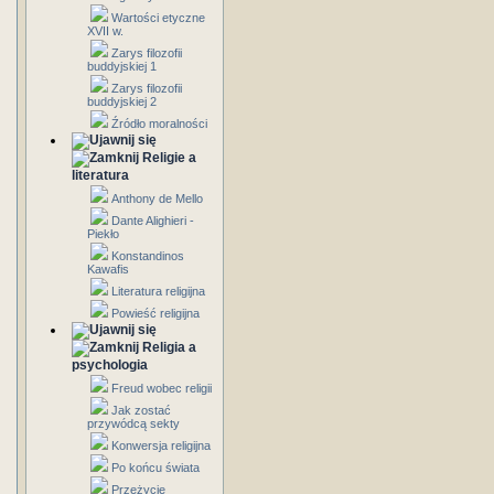
Wartości etyczne
XVII w.
Zarys filozofii
buddyjskiej 1
Zarys filozofii
buddyjskiej 2
Źródło moralności
Religie a
literatura
Anthony de Mello
Dante Alighieri -
Piekło
Konstandinos
Kawafis
Literatura religijna
Powieść religijna
Religia a
psychologia
Freud wobec religii
Jak zostać
przywódcą sekty
Konwersja religijna
Po końcu świata
Przeżycie