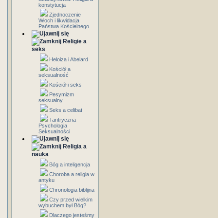
konstytucja
Zjednoczenie
Włoch i likwidacja
Państwa Kościelnego
Religie a
seks
Heloiza i Abelard
Kościół a
seksualność
Kościół i seks
Pesymizm
seksualny
Seks a celibat
Tantryczna
Psychologia
Seksualności
Religia a
nauka
Bóg a inteligencja
Choroba a religia w
antyku
Chronologia biblijna
Czy przed wielkim
wybuchem był Bóg?
Dlaczego jesteśmy