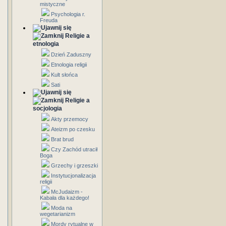
mistyczne
Psychologia r.
Freuda
Religie a
etnologia
Dzień Zaduszny
Etnologia religii
Kult słońca
Sati
Religie a
socjologia
Akty przemocy
Ateizm po czesku
Brat brud
Czy Zachód utracił
Boga
Grzechy i grzeszki
Instytucjonalizacja
religii
McJudaizm -
Kabała dla każdego!
Moda na
wegetarianizm
Mordy rytualne w