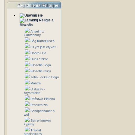
Zagadnienia Religijne
Religie a
filozofia
Anselm z
Cantenbury
Bóg Kartezjusza
Czym jest etyka?
Dobro i zlo
Duns Szkot
Filozofia Boga
Filozofia religii
John Locke o Bogu
Mantra
O duszy -
Arystoteles
Państwo Platona
Problem zła
Schopenhauer o
woli
Sen w którym
żyjemy
Traktat
ateologiczny