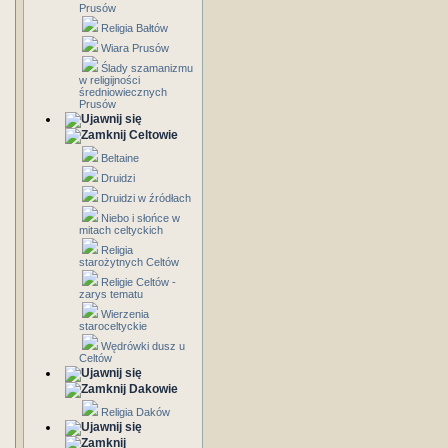
Prusów
Religia Bałtów
Wiara Prusów
Ślady szamanizmu
w religijności
średniowiecznych
Prusów
Celtowie
Beltaine
Druidzi
Druidzi w źródłach
Niebo i słońce w
mitach celtyckich
Religia
starożytnych Celtów
Religie Celtów -
zarys tematu
Wierzenia
staroceltyckie
Wędrówki dusz u
Celtów
Dakowie
Religia Daków