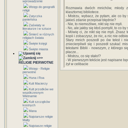
wprowadzenie
Wstęp do geografii
Rozmawia dwóch mnichów, młody ze
religii
klasztornej bibliotece.
- Mistrzu, wybacz, że pytam, ale co by 
Zatyczka
panieńska
jakieś zdanie przepisał błędnie?
- Nie, to niemożliwe, nikt się nie myli.
Zaświaty w
- No, ale jakby się ktoś pomylił, to co by 
literaturze i w sztuce
- Mówię ci, że nikt się nie myli. Znasz
Śmierć w różnych
kopii i zobaczysz, że nic, a nic nie odbiega
religiach świata
Stary mnich poszedł po ów tekst i ni
Święte księgi
zniecierpliwił się i poszedł szukać m
tekstami Biblii - nowszym, z którego si
Święte miasta
płacze...
- Mistrzu, co się stało!?
=>>
- W pierwszym tekście jest napisane będ
RELIGIE PIERWOTNE
żył w celibacie
Wstęp - Religie
pierwotne
Huna i Roa
Kult Macierzy
Kult przodków we
współczesnym
Wietnamie
Kult szczątków
kostnych
Mana
Najstarsze religie
Malty
Najstasze religie