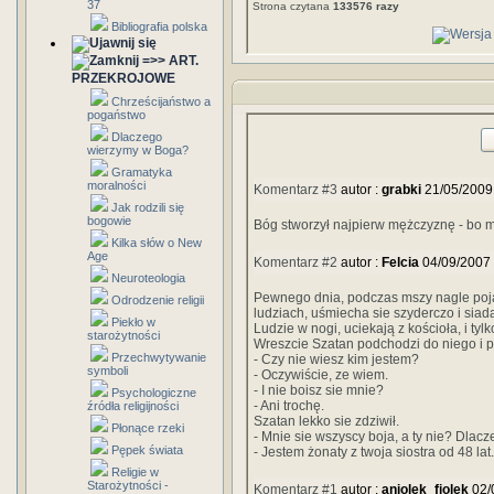
37
Strona czytana
133576 razy
Bibliografia polska
=>> ART.
PRZEKROJOWE
Chrześcijaństwo a
pogaństwo
Dlaczego
wierzymy w Boga?
Gramatyka
moralności
Komentarz #3
autor :
grabki
21/05/2009
Jak rodzili się
bogowie
Bóg stworzył najpierw mężczyznę - bo mu
Kilka słów o New
Age
Komentarz #2
autor :
Felcia
04/09/2007
Neuroteologia
Pewnego dnia, podczas mszy nagle pojaw
Odrodzenie religii
ludziach, uśmiecha sie szyderczo i siada
Piekło w
Ludzie w nogi, uciekają z kościoła, i tylk
starożytności
Wreszcie Szatan podchodzi do niego i p
Przechwytywanie
- Czy nie wiesz kim jestem?
symboli
- Oczywiście, ze wiem.
- I nie boisz sie mnie?
Psychologiczne
- Ani trochę.
źródła religijności
Szatan lekko sie zdziwił.
Płonące rzeki
- Mnie sie wszyscy boja, a ty nie? Dlacz
Pępek świata
- Jestem żonaty z twoja siostra od 48 lat.
Religie w
Starożytności -
Komentarz #1
autor :
aniolek_fiolek
02/