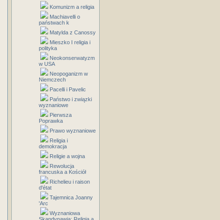
Komunizm a religia
Machiavelli o
państwach k
Matylda z Canossy
Mieszko I religia i
polityka
Neokonserwatyzm
w USA
Neopoganizm w
Niemczech
Pacelli i Pavelic
Państwo i związki
wyznaniowe
Pierwsza
Poprawka
Prawo wyznaniowe
Religia i
demokracja
Religie a wojna
Rewolucja
francuska a Kościół
Richelieu i raison
d'état
Tajemnica Joanny
'Arc
Wyznaniowa
Skandynawia: Religia a