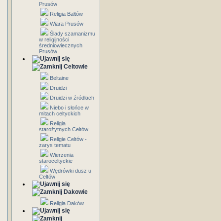
Prusów
Religia Bałtów
Wiara Prusów
Ślady szamanizmu
w religijności
średniowiecznych
Prusów
Celtowie
Beltaine
Druidzi
Druidzi w źródłach
Niebo i słońce w
mitach celtyckich
Religia
starożytnych Celtów
Religie Celtów -
zarys tematu
Wierzenia
staroceltyckie
Wędrówki dusz u
Celtów
Dakowie
Religia Daków