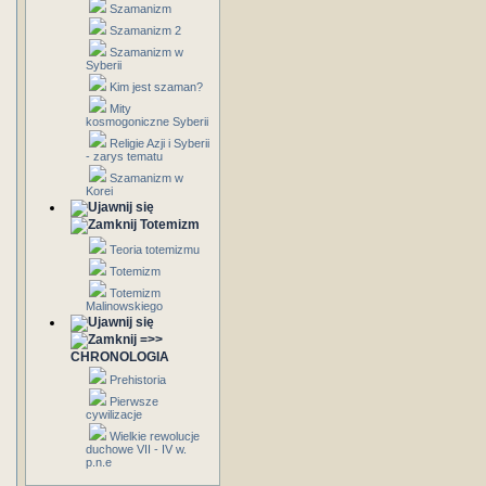
Szamanizm
Szamanizm 2
Szamanizm w
Syberii
Kim jest szaman?
Mity
kosmogoniczne Syberii
Religie Azji i Syberii
- zarys tematu
Szamanizm w
Korei
Totemizm
Teoria totemizmu
Totemizm
Totemizm
Malinowskiego
=>>
CHRONOLOGIA
Prehistoria
Pierwsze
cywilizacje
Wielkie rewolucje
duchowe VII - IV w.
p.n.e