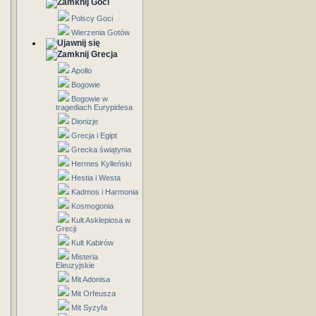
Goci
Polscy Goci
Wierzenia Gotów
Grecja
Apollo
Bogowie
Bogowie w
tragediach Eurypidesa
Dionizje
Grecja i Egipt
Grecka świątynia
Hermes Kylleński
Hestia i Westa
Kadmos i Harmonia
Kosmogonia
Kult Asklepiosa w
Grecji
Kult Kabirów
Misteria
Eleuzyjskie
Mit Adonisa
Mit Orfeusza
Mit Syzyfa