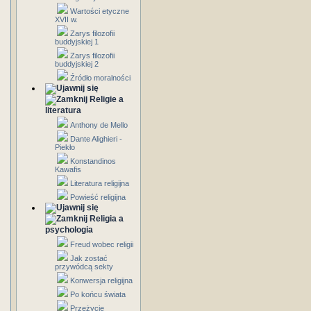
Wartości etyczne
XVII w.
Zarys filozofii
buddyjskiej 1
Zarys filozofii
buddyjskiej 2
Źródło moralności
Religie a
literatura
Anthony de Mello
Dante Alighieri -
Piekło
Konstandinos
Kawafis
Literatura religijna
Powieść religijna
Religia a
psychologia
Freud wobec religii
Jak zostać
przywódcą sekty
Konwersja religijna
Po końcu świata
Przeżycie