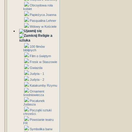
Obrzędowa rola
kobiet
Papieżyca Joanna
Pasqualina Lehner
Wdowy w Kościele
Religie a
sztuka
100 filmów
biblijnych
Film o świętym
Fresk w Staszowie
Gwiazda
Judyta - 1
Judyta - 2
Katakumby Rzymu
Ornament
średniowiecza
Pocałunek
Judasza
Początki sztuki
chrześci.
Powstanie teatru
FR
Symbolika barw