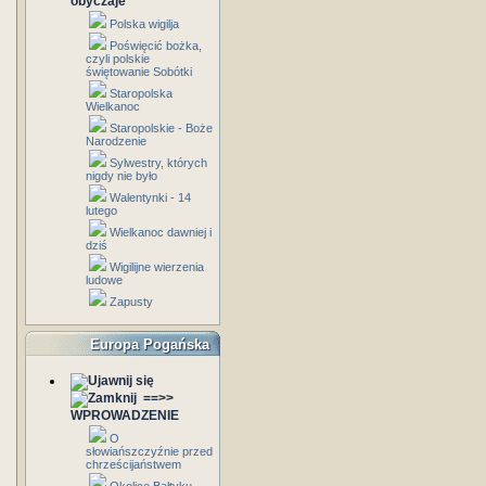
obyczaje
Polska wigilja
Poświęcić bożka,
czyli polskie
świętowanie Sobótki
Staropolska
Wielkanoc
Staropolskie - Boże
Narodzenie
Sylwestry, których
nigdy nie było
Walentynki - 14
lutego
Wielkanoc dawniej i
dziś
Wigilijne wierzenia
ludowe
Zapusty
Europa Pogańska
==>>
WPROWADZENIE
O
słowiańszczyźnie przed
chrześcijaństwem