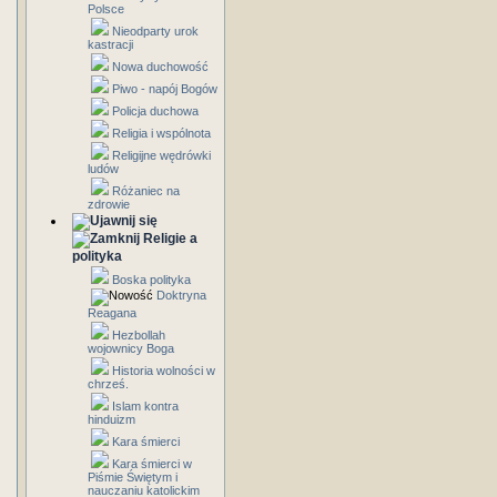
Polsce
Nieodparty urok
kastracji
Nowa duchowość
Piwo - napój Bogów
Policja duchowa
Religia i wspólnota
Religijne wędrówki
ludów
Różaniec na
zdrowie
Religie a
polityka
Boska polityka
Doktryna
Reagana
Hezbollah
wojownicy Boga
Historia wolności w
chrześ.
Islam kontra
hinduizm
Kara śmierci
Kara śmierci w
Piśmie Świętym i
nauczaniu katolickim