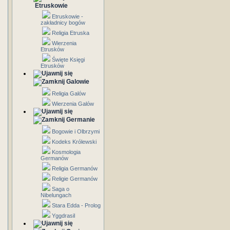
Etruskowie
Etruskowie -
zakładnicy bogów
Religia Etruska
Wierzenia
Etrusków
Święte Księgi
Etrusków
Galowie
Religia Galów
Wierzenia Galów
Germanie
Bogowie i Olbrzymi
Kodeks Królewski
Kosmologia
Germanów
Religia Germanów
Religie Germanów
Saga o
Nibelungach
Stara Edda - Prolog
Yggdrasil