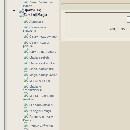
Znaki Zodiaku w
mitach
Magia
Astrologia
Czarownice
Nikt jeszcze 
Litewskie
Czary i czarownice
Czary i czarty
polskie
Kary za czarymary
Magia a religia
Magia afrykańska
Magia babilońska
Magia podbija świat
Magia w islamie
Magia w
średniowieczu
Matka Joanna od
Aniołów
O czarownicach
O pojęciu magii
Procesy o czary -
Prusy
Sztuka wróżenia