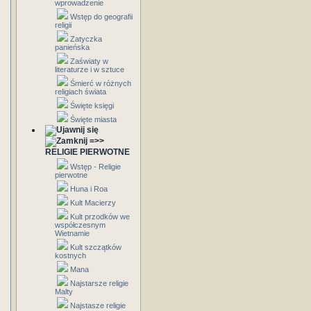
wprowadzenie
Wstęp do geografii
religii
Zatyczka
panieńska
Zaświaty w
literaturze i w sztuce
Śmierć w różnych
religiach świata
Święte księgi
Święte miasta
=>>
RELIGIE PIERWOTNE
Wstęp - Religie
pierwotne
Huna i Roa
Kult Macierzy
Kult przodków we
współczesnym
Wietnamie
Kult szczątków
kostnych
Mana
Najstarsze religie
Malty
Najstasze religie