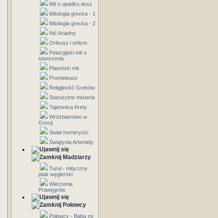
Mit o upadku dusz
Mitologia grecka - 1
Mitologia grecka - 2
Nić Ariadny
Orfeusz i orfizm
Pelazgijski mit o
stworzeniu
Platoński mit
Prometeusz
Religijność Greków
Starożytne misteria
Tajemnica Krety
Wróżbiarstwo w
Grecji
Świat homerycki
Świątynia Artemidy
Madziarzy
Turul - mityczny
ptak węgierski
Wierzenia
Prawęgrów
Połowcy
Połowcy - Baba ze