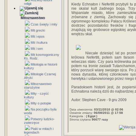
Rozwój historii
religii
Kiedy Echnaton i Nefertiti przybyli tu
nie skalał kult żadnego boga. Trzy
Wspaniałe miasto, które zamieszkiw
zrównane z ziemią. Zachowały się 
Mitoznawstwo
ogromnego kompleksu Pałacu Królewsk
Czas święty i mity
dostrzec pozostałości fresków i fra
znajdują się grobowce egipskiej aryst
Mit grecki
wnętrzu skał.
Mit i epos
Mit i kultura
Mit i sen
Niecałe dziesięć lat po przen
Mit kosmogoniczny
królowa Nefertiti, potem sam faraon
Ks. Rodz.
wówczas stało. Czy para królewska pa
Mitologia w historii
potem na tronie zasiadł Tutanchamon
kultury
który porzucił wiarę swojego ojca. Po
Mitologie Czarnej
nowa dynastia, której członkowie sys
Afryki
heretyka i ustanowionego przez niego k
Mitoznawstwo
Paradoksem historii jest, że popier
starożytne
Echnatona należą dziś do najbardziej 
Mity - część
kultury
Autor: Stephen Cave - 9 gru 2009
Mity o potopie
Na początku była
Data utworzenia:
03/11/2010 @ 02:06
woda
Ostatnie zmiany:
06/08/2011 @ 17:58
Kategoria :
( Egipt )
Potwory ludzko-
Strona czytana
96677 razy
zwierzęce
Ptaki w mitach i
legendach