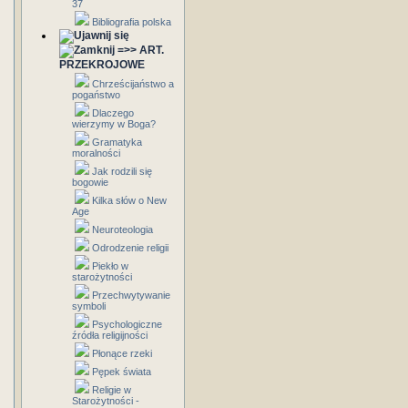
37
Bibliografia polska
=>> ART.
PRZEKROJOWE
Chrześcijaństwo a
pogaństwo
Dlaczego
wierzymy w Boga?
Gramatyka
moralności
Jak rodzili się
bogowie
Kilka słów o New
Age
Neuroteologia
Odrodzenie religii
Piekło w
starożytności
Przechwytywanie
symboli
Psychologiczne
źródła religijności
Płonące rzeki
Pępek świata
Religie w
Starożytności -