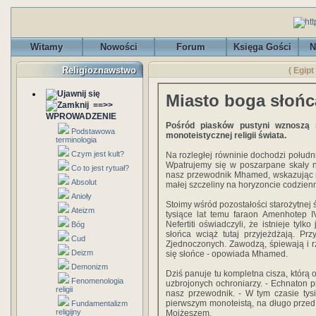
Witamy
Nowości
Forum
Księga Gości
N
Religioznawstwo
( Egipt
Miasto boga słońc
==>>
WPROWADZENIE
Pośród piasków pustyni wznoszą s
Podstawowa
monoteistycznej religii świata.
terminologia
Czym jest kult?
Na rozległej równinie dochodzi południ
Wpatrujemy się w poszarpane skały na
Co to jest rytuał?
nasz przewodnik Mhamed, wskazując na 
Absolut
małej szczeliny na horyzoncie codzienn
Anioły
Stoimy wśród pozostałości starożytnej 
Ateizm
tysiące lat temu faraon Amenhotep IV
Nefertiti oświadczyli, że istnieje tyl
Bóg
słońca wciąż tutaj przyjeżdżają. Pr
Cud
Zjednoczonych. Zawodzą, śpiewają i r
Deizm
się słońce - opowiada Mhamed.
Demonizm
Dziś panuje tu kompletna cisza, którą 
Fenomenologia
uzbrojonych ochroniarzy. - Echnaton pr
religii
nasz przewodnik. - W tym czasie tysi
pierwszym monoteistą, na długo przed
Fundamentalizm
religijny
Mojżeszem.