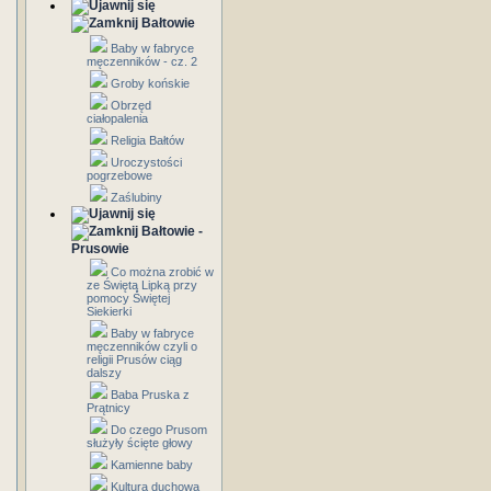
Bałtowie
Baby w fabryce
męczenników - cz. 2
Groby końskie
Obrzęd
ciałopalenia
Religia Bałtów
Uroczystości
pogrzebowe
Zaślubiny
Bałtowie -
Prusowie
Co można zrobić w
ze Świętą Lipką przy
pomocy Świętej
Siekierki
Baby w fabryce
męczenników czyli o
religii Prusów ciąg
dalszy
Baba Pruska z
Prątnicy
Do czego Prusom
służyły ścięte głowy
Kamienne baby
Kultura duchowa