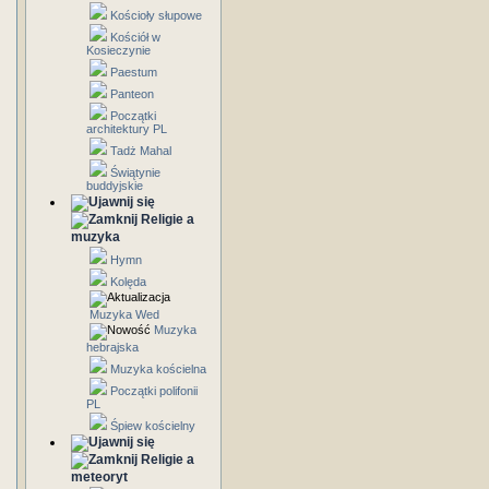
Kościoły słupowe
Kościół w
Kosieczynie
Paestum
Panteon
Początki
architektury PL
Tadż Mahal
Świątynie
buddyjskie
Religie a
muzyka
Hymn
Kolęda
Muzyka Wed
Muzyka
hebrajska
Muzyka kościelna
Początki polifonii
PL
Śpiew kościelny
Religie a
meteoryt