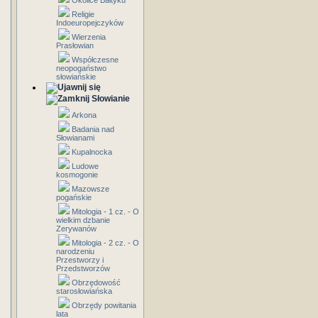
Okolice Bałtyku
Religie
Indoeuropejczyków
Wierzenia
Prasłowian
Współczesne
neopogaństwo
słowiańskie
Słowianie
Arkona
Badania nad
Słowianami
Kupalnocka
Ludowe
kosmogonie
Mazowsze
pogańskie
Mitologia - 1 cz. - O
wielkim dzbanie
Zerywanów
Mitologia - 2 cz. - O
narodzeniu
Przestworzy i
Przedstworzów
Obrzędowość
starosłowiańska
Obrzędy powitania
lata