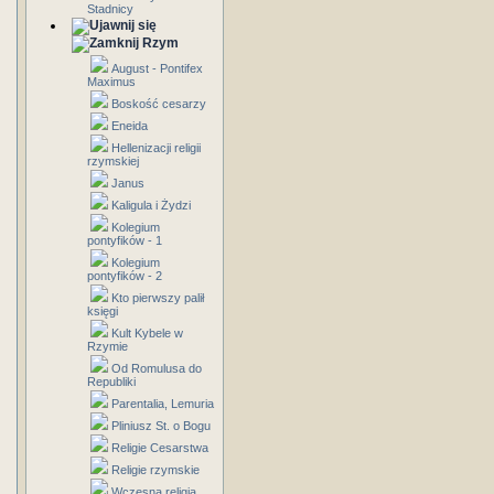
Stadnicy
Rzym
August - Pontifex
Maximus
Boskość cesarzy
Eneida
Hellenizacji religii
rzymskiej
Janus
Kaligula i Żydzi
Kolegium
pontyfików - 1
Kolegium
pontyfików - 2
Kto pierwszy palił
księgi
Kult Kybele w
Rzymie
Od Romulusa do
Republiki
Parentalia, Lemuria
Pliniusz St. o Bogu
Religie Cesarstwa
Religie rzymskie
Wczesna religia