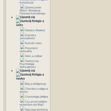
konstytucja
Zjednoczenie
Włoch i likwidacja
Państwa Kościelnego
Religie a
seks
Heloiza i Abelard
Kościół a
seksualność
Kościół i seks
Pesymizm
seksualny
Seks a celibat
Tantryczna
Psychologia
Seksualności
Religia a
nauka
Bóg a inteligencja
Choroba a religia w
antyku
Chronologia biblijna
Czy przed wielkim
wybuchem był Bóg?
Dlaczego jesteśmy