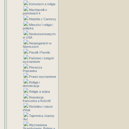
Komunizm a religia
Machiavelli o
państwach k
Matylda z Canossy
Mieszko I religia i
polityka
Neokonserwatyzm
w USA
Neopoganizm w
Niemczech
Pacelli i Pavelic
Państwo i związki
wyznaniowe
Pierwsza
Poprawka
Prawo wyznaniowe
Religia i
demokracja
Religie a wojna
Rewolucja
francuska a Kościół
Richelieu i raison
d'état
Tajemnica Joanny
'Arc
Wyznaniowa
Skandynawia: Religia a