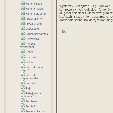
Historia Boga
Wystarczy rozejrzeć się dookoła
Historia Piekła
kontrowersyjnych egipskich faraonów
długości dziesięciu kilometrów granicz
Historia grzechu
krańcach strzegą jej poszarpane ska
Kozioł ofiarny
doskonałą sceną, na której faraon mógł 
Krytyka religii
Mistycyzm
Nadnaturalna moc
Objawienia
Oblicza
reinkarnacji
Ofiara
Opętanie
Piekło
Początki badań
religii PL
Początki
religioznawstwa
Politeizm
Raj
Religijność a
duchowość
Sumienie
Symbol
System ofiarny