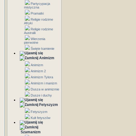
Partycypacja
mistyczna
Pramatki
Religie rodzime
Afryki
Religie rodzime
Australii
Wierzenia
pierwotne
Święte kamienie
Animizm
Animizm
Animizm 2
Animizm Tylora
Animizm i manizm
Dusza w animizmie
Dusze i duchy
Fetyszyzm
Fetyszyzm
Kult fetyszów
Szamanizm