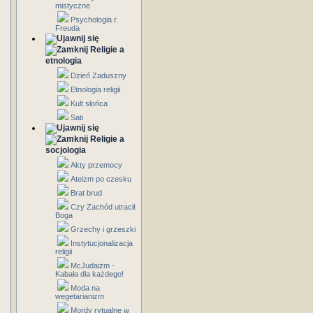
mistyczne
Psychologia r.
Freuda
Religie a
etnologia
Dzień Zaduszny
Etnologia religii
Kult słońca
Sati
Religie a
socjologia
Akty przemocy
Ateizm po czesku
Brat brud
Czy Zachód utracił
Boga
Grzechy i grzeszki
Instytucjonalizacja
religii
McJudaizm -
Kabała dla każdego!
Moda na
wegetarianizm
Mordy rytualne w