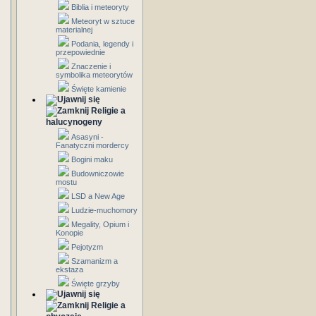
Biblia i meteoryty
Meteoryt w sztuce
materialnej
Podania, legendy i
przepowiednie
Znaczenie i
symbolika meteorytów
Święte kamienie
Religie a
halucynogeny
Asasyni -
Fanatyczni mordercy
Bogini maku
Budowniczowie
mostu
LSD a New Age
Ludzie-muchomory
Megality, Opium i
Konopie
Pejotyzm
Szamanizm a
ekstaza
Święte grzyby
Religie a