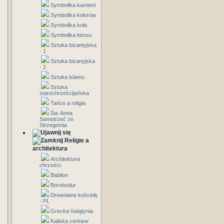
Symbolika kamieni
Symbolika kolorów
Symbolika koła
Symbolika lotosu
Sztuka bizantyjska
- 1
Sztuka bizanyjska
- 2
Sztuka islamu
Sztuka
starochrześcijańska
Tańce a religia
Św. Anna
Samotrzeć ze
Strzegomia
Religie a
architektura
Architektura
chrześci.
Babilon
Borobudur
Drewniane kościoły
- PL
Grecka świątynia
Kaliska cerkiew