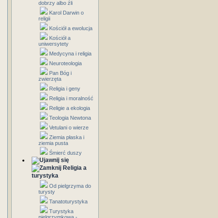
dobrzy albo źli
Karol Darwin o
religii
Kościół a ewolucja
Kościół a
uniwersytety
Medycyna i religia
Neuroteologia
Pan Bóg i
zwierzęta
Religia i geny
Religia i moralność
Religie a ekologia
Teologia Newtona
Vetulani o wierze
Ziemia płaska i
ziemia pusta
Śmierć duszy
Religia a
turystyka
Od pielgrzyma do
turysty
Tanatoturystyka
Turystyka
pielgrzymkowa -