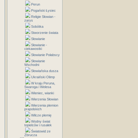
Perun
Pogański Łysiec
Religie Słowian -
zarys
Sobótka
Stworzenie świata
Słowianie
Słowianie -
ciekawostki
Słowianie Połabscy
Słowianie
Wschodni
Słowiańska dusza
Ukraiński Olimp
W kraju Peruna,
Swaroga i Welesa
Wieniec, wianki
Wierzenia Słowian
Wierzenia plemion
prapolskich
Wilcze plemię
Wodny świat
topielców i rusałek
Światowid ze
Zbrucza