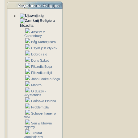
Zagadnienia Religijne
Religie a
filozofia
Anselm z
Cantenbury
Bóg Kartezjusza
Czym jest etyka?
Dobro i zlo
Duns Szkot
Filozofia Boga
Filozofia religii
John Locke o Bogu
Mantra
O duszy -
Arystoteles
Państwo Platona
Problem zła
Schopenhauer o
woli
Sen w którym
żyjemy
Traktat
ateologiczny