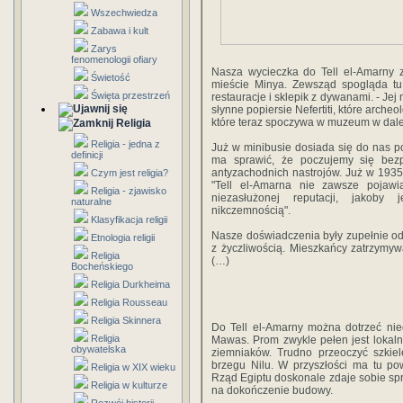
Wszechwiedza
Zabawa i kult
Zarys
fenomenologii ofiary
Nasza wycieczka do Tell el-Amarny 
Świetość
mieście Minya. Zewsząd spogląda tu n
Święta przestrzeń
restauracje i sklepik z dywanami. - Je
słynne popiersie Nefertiti, które arche
które teraz spoczywa w muzeum w dalek
Religia
Religia - jedna z
Już w minibusie dosiada się do nas po
definicji
ma sprawić, że poczujemy się bezp
antyzachodnich nastrojów. Już w 1935 
Czym jest religia?
"Tell el-Amarna nie zawsze poja
Religia - zjawisko
niezasłużonej reputacji, jakoby 
naturalne
nikczemnością".
Klasyfikacja religii
Nasze doświadczenia były zupełnie od
Etnologia religii
z życzliwością. Mieszkańcy zatrzymywa
Religia
(…)
Bocheńskiego
Religia Durkheima
Religia Rousseau
Religia Skinnera
Do Tell el-Amarny można dotrzeć nie
Religia
Mawas. Prom zwykle pełen jest lokal
obywatelska
ziemniaków. Trudno przeoczyć szkiel
brzegu Nilu. W przyszłości ma tu po
Religia w XIX wieku
Rząd Egiptu doskonale zdaje sobie spr
Religia w kulturze
na dokończenie budowy.