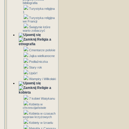
bibliografia
Turystyka religijna
1
Turystyka religijna
we Francji
Świątynie które
warto zobaczyć
Religia a
etnografia
Cmentarze polskie
Jajka wielkanocne
Podłaźniczka
Stary rok
Upiór!
Wampiry i Wilkołaki
Religie a
kobieta
7 kobiet Watykanu
Kobieta w
chrzescijaństwie
Kobieta w czasach
wypraw krzyżowych
Kobiety w Izraelu
Matylda z Canossy