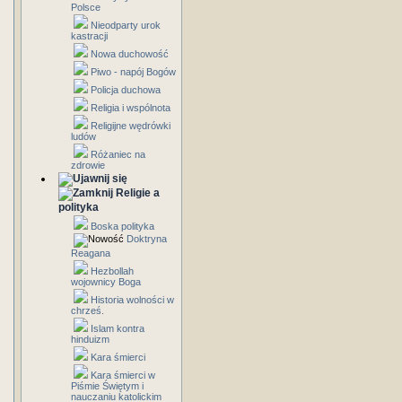
Polsce
Nieodparty urok
kastracji
Nowa duchowość
Piwo - napój Bogów
Policja duchowa
Religia i wspólnota
Religijne wędrówki
ludów
Różaniec na
zdrowie
Religie a
polityka
Boska polityka
Doktryna
Reagana
Hezbollah
wojownicy Boga
Historia wolności w
chrześ.
Islam kontra
hinduizm
Kara śmierci
Kara śmierci w
Piśmie Świętym i
nauczaniu katolickim