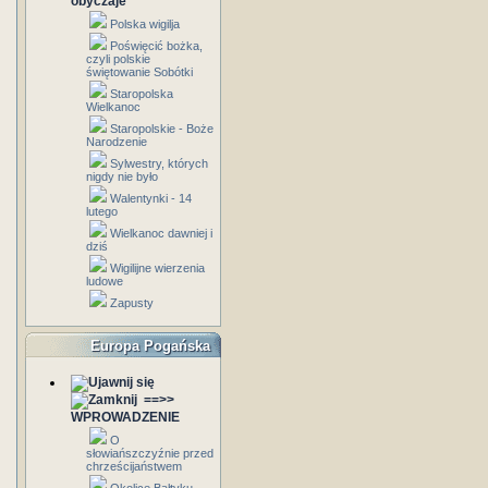
obyczaje
Polska wigilja
Poświęcić bożka,
czyli polskie
świętowanie Sobótki
Staropolska
Wielkanoc
Staropolskie - Boże
Narodzenie
Sylwestry, których
nigdy nie było
Walentynki - 14
lutego
Wielkanoc dawniej i
dziś
Wigilijne wierzenia
ludowe
Zapusty
Europa Pogańska
==>>
WPROWADZENIE
O
słowiańszczyźnie przed
chrześcijaństwem