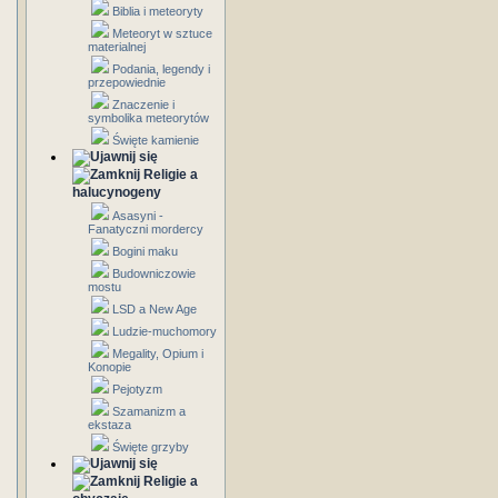
Biblia i meteoryty
Meteoryt w sztuce
materialnej
Podania, legendy i
przepowiednie
Znaczenie i
symbolika meteorytów
Święte kamienie
Religie a
halucynogeny
Asasyni -
Fanatyczni mordercy
Bogini maku
Budowniczowie
mostu
LSD a New Age
Ludzie-muchomory
Megality, Opium i
Konopie
Pejotyzm
Szamanizm a
ekstaza
Święte grzyby
Religie a