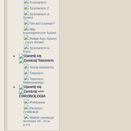
Szamanizm
Szamanizm 2
Szamanizm w
Syberii
Kim jest szaman?
Mity
kosmogoniczne Syberii
Religie Azji i Syberii
- zarys tematu
Szamanizm w
Korei
Totemizm
Teoria totemizmu
Totemizm
Totemizm
Malinowskiego
=>>
CHRONOLOGIA
Prehistoria
Pierwsze
cywilizacje
Wielkie rewolucje
duchowe VII - IV w.
p.n.e