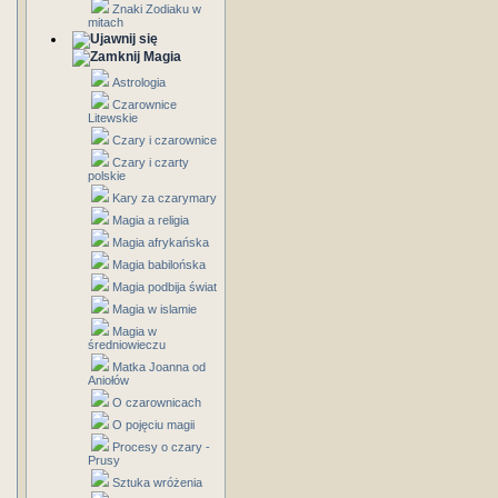
Znaki Zodiaku w
mitach
Magia
Astrologia
Czarownice
Litewskie
Czary i czarownice
Czary i czarty
polskie
Kary za czarymary
Magia a religia
Magia afrykańska
Magia babilońska
Magia podbija świat
Magia w islamie
Magia w
średniowieczu
Matka Joanna od
Aniołów
O czarownicach
O pojęciu magii
Procesy o czary -
Prusy
Sztuka wróżenia