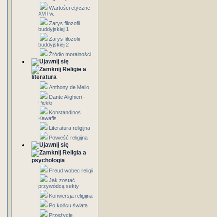
Wartości etyczne
XVII w.
Zarys filozofii
buddyjskiej 1
Zarys filozofii
buddyjskiej 2
Źródło moralności
Religie a
literatura
Anthony de Mello
Dante Alighieri -
Piekło
Konstandinos
Kawafis
Literatura religijna
Powieść religijna
Religia a
psychologia
Freud wobec religii
Jak zostać
przywódcą sekty
Konwersja religijna
Po końcu świata
Przeżycie