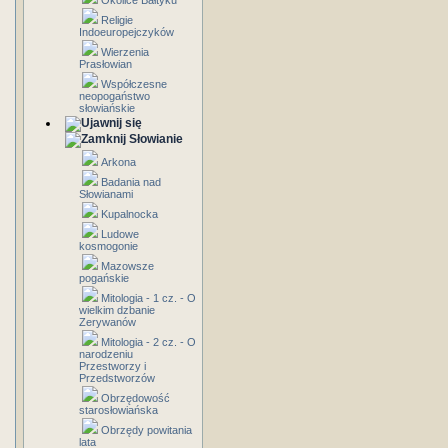
Okolice Bałtyku
Religie
Indoeuropejczyków
Wierzenia
Prasłowian
Współczesne
neopogaństwo
słowiańskie
Słowianie
Arkona
Badania nad
Słowianami
Kupalnocka
Ludowe
kosmogonie
Mazowsze
pogańskie
Mitologia - 1 cz. - O
wielkim dzbanie
Zerywanów
Mitologia - 2 cz. - O
narodzeniu
Przestworzy i
Przedstworzów
Obrzędowość
starosłowiańska
Obrzędy powitania
lata