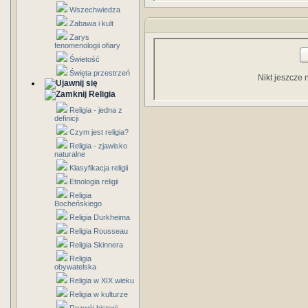
Wszechwiedza
Zabawa i kult
Zarys
fenomenologii ofiary
Świetość
Święta przestrzeń
Nikt jeszcze 
Religia
Religia - jedna z
definicji
Czym jest religia?
Religia - zjawisko
naturalne
Klasyfikacja religii
Etnologia religii
Religia
Bocheńskiego
Religia Durkheima
Religia Rousseau
Religia Skinnera
Religia
obywatelska
Religia w XIX wieku
Religia w kulturze