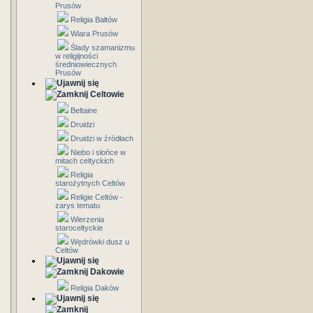
Prusów
Religia Bałtów
Wiara Prusów
Ślady szamanizmu
w religijności
średniowiecznych
Prusów
Celtowie
Beltaine
Druidzi
Druidzi w źródłach
Niebo i słońce w
mitach celtyckich
Religia
starożytnych Celtów
Religie Celtów -
zarys tematu
Wierzenia
staroceltyckie
Wędrówki dusz u
Celtów
Dakowie
Religia Daków