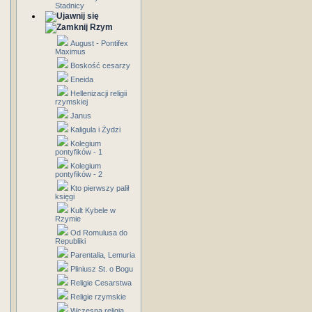
Stadnicy
Rzym
August - Pontifex
Maximus
Boskość cesarzy
Eneida
Hellenizacji religii
rzymskiej
Janus
Kaligula i Żydzi
Kolegium
pontyfików - 1
Kolegium
pontyfików - 2
Kto pierwszy palił
księgi
Kult Kybele w
Rzymie
Od Romulusa do
Republiki
Parentalia, Lemuria
Pliniusz St. o Bogu
Religie Cesarstwa
Religie rzymskie
Wczesna religia