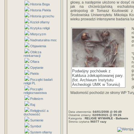
głowy, a następnie ułożono w dosyć ni
Historia Boga
jak na chrześcijańską eschatolo
Historia Piekła
antropolog dr Tomasz Kozłowski z Z
Środowiska Uniwersytetu Mikołaja Ko
Historia grzechu
wieku prowadzi intensywne badania lu
Kozioł ofiarny
Krytyka religii
N
r
Mistycyzm
w
Nadnaturalna moc
d
m
Objawienia
Oblicza
reinkarnacji
"
Ofiara
n
r
Opętanie
g
Podwójny pochówek z
Piekło
p
Kałdusa zdekapitowanej pary.
ś
Początki badań
(fot. Archiwum Instytutu
religii PL
Archeologii UMK w Toruniu)
(
Początki
Wadomość pochodzi ze strony WP Tury
religioznawstwa
Politeizm
Raj
Religijność a
Data utworzenia:
04/01/2008 @ 00:49
duchowość
Ostatnie zmiany:
02/09/2021 @ 09:26
Kategoria :
RELIGIE WYMARŁE - Bałtowie
Sumienie
Strona czytana
96077 razy
Symbol
System ofiarny