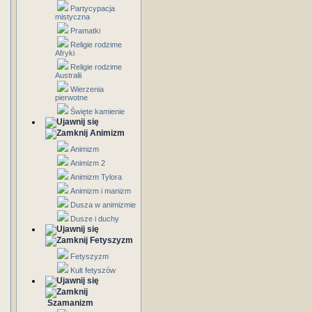
Partycypacja
mistyczna
Pramatki
Religie rodzime
Afryki
Religie rodzime
Australii
Wierzenia
pierwotne
Święte kamienie
Animizm
Animizm
Animizm 2
Animizm Tylora
Animizm i manizm
Dusza w animizmie
Dusze i duchy
Fetyszyzm
Fetyszyzm
Kult fetyszów
Szamanizm