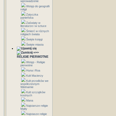
wprowadzenie
Wstęp do geografii
religii
Zatyczka
panieńska
Zaświaty w
literaturze i w sztuce
Śmierć w różnych
religiach świata
Święte księgi
Święte miasta
=>>
RELIGIE PIERWOTNE
Wstęp - Religie
pierwotne
Huna i Roa
Kult Macierzy
Kult przodków we
współczesnym
Wietnamie
Kult szczątków
kostnych
Mana
Najstarsze religie
Malty
Najstasze religie