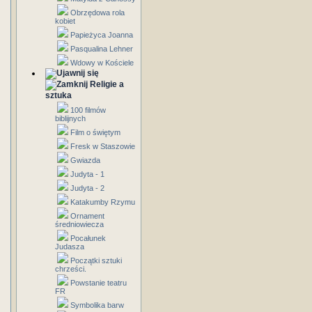
Obrzędowa rola
kobiet
Papieżyca Joanna
Pasqualina Lehner
Wdowy w Kościele
Religie a
sztuka
100 filmów
biblijnych
Film o świętym
Fresk w Staszowie
Gwiazda
Judyta - 1
Judyta - 2
Katakumby Rzymu
Ornament
średniowiecza
Pocałunek
Judasza
Początki sztuki
chrześci.
Powstanie teatru
FR
Symbolika barw