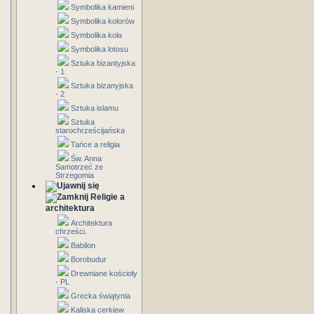
Symbolika kamieni
Symbolika kolorów
Symbolika koła
Symbolika lotosu
Sztuka bizantyjska
- 1
Sztuka bizanyjska
- 2
Sztuka islamu
Sztuka
starochrześcijańska
Tańce a religia
Św. Anna
Samotrzeć ze
Strzegomia
Religie a
architektura
Architektura
chrześci.
Babilon
Borobudur
Drewniane kościoły
- PL
Grecka świątynia
Kaliska cerkiew