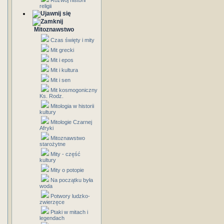
Rozwój historii
religii
Mitoznawstwo
Czas święty i mity
Mit grecki
Mit i epos
Mit i kultura
Mit i sen
Mit kosmogoniczny
Ks. Rodz.
Mitologia w historii
kultury
Mitologie Czarnej
Afryki
Mitoznawstwo
starożytne
Mity - część
kultury
Mity o potopie
Na początku była
woda
Potwory ludzko-
zwierzęce
Ptaki w mitach i
legendach