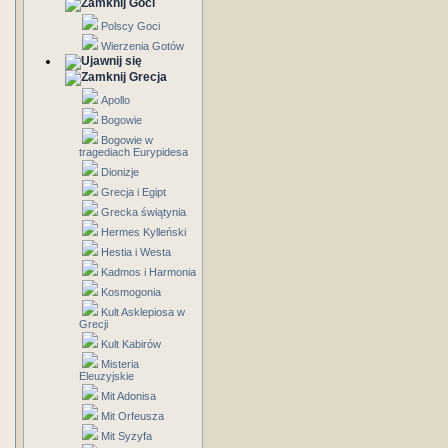
Goci
Polscy Goci
Wierzenia Gotów
Grecja
Apollo
Bogowie
Bogowie w
tragediach Eurypidesa
Dionizje
Grecja i Egipt
Grecka świątynia
Hermes Kylleński
Hestia i Westa
Kadmos i Harmonia
Kosmogonia
Kult Asklepiosa w
Grecji
Kult Kabirów
Misteria
Eleuzyjskie
Mit Adonisa
Mit Orfeusza
Mit Syzyfa