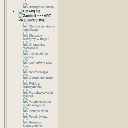
37
Bibliografia polska
=>> ART.
PRZEKROJOWE
Chrześcijaństwo a
pogaństwo
Dlaczego
wierzymy w Boga?
Gramatyka
moralności
Jak rodzili się
bogowie
Kilka słów o New
Age
Neuroteologia
Odrodzenie religii
Piekło w
starożytności
Przechwytywanie
symboli
Psychologiczne
źródła religijności
Płonące rzeki
Pępek świata
Religie w
Starożytności -