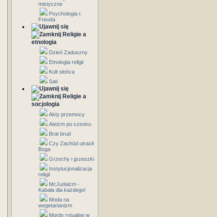
mistyczne
Psychologia r.
Freuda
Religie a
etnologia
Dzień Zaduszny
Etnologia religii
Kult słońca
Sati
Religie a
socjologia
Akty przemocy
Ateizm po czesku
Brat brud
Czy Zachód utracił
Boga
Grzechy i grzeszki
Instytucjonalizacja
religii
McJudaizm -
Kabała dla każdego!
Moda na
wegetarianizm
Mordy rytualne w