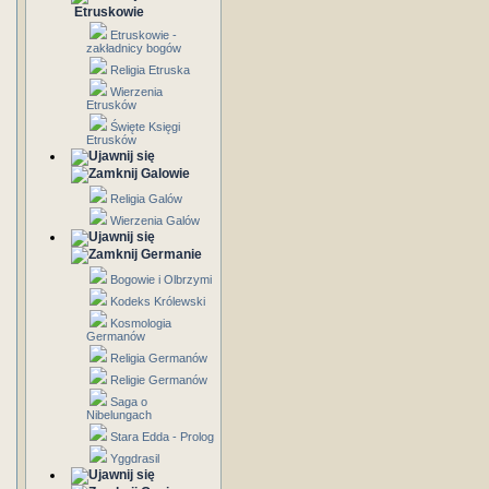
Etruskowie
Etruskowie -
zakładnicy bogów
Religia Etruska
Wierzenia
Etrusków
Święte Księgi
Etrusków
Galowie
Religia Galów
Wierzenia Galów
Germanie
Bogowie i Olbrzymi
Kodeks Królewski
Kosmologia
Germanów
Religia Germanów
Religie Germanów
Saga o
Nibelungach
Stara Edda - Prolog
Yggdrasil