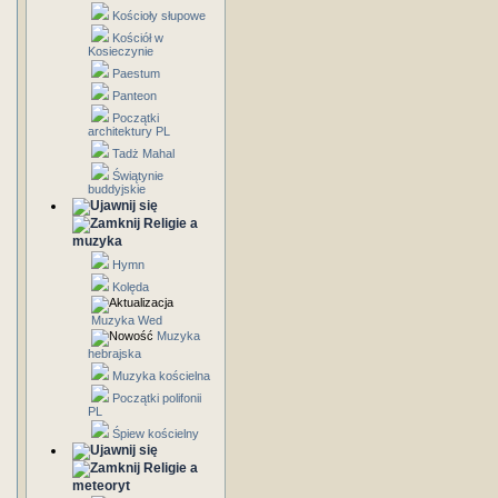
Kościoły słupowe
Kościół w
Kosieczynie
Paestum
Panteon
Początki
architektury PL
Tadż Mahal
Świątynie
buddyjskie
Religie a
muzyka
Hymn
Kolęda
Muzyka Wed
Muzyka
hebrajska
Muzyka kościelna
Początki polifonii
PL
Śpiew kościelny
Religie a
meteoryt