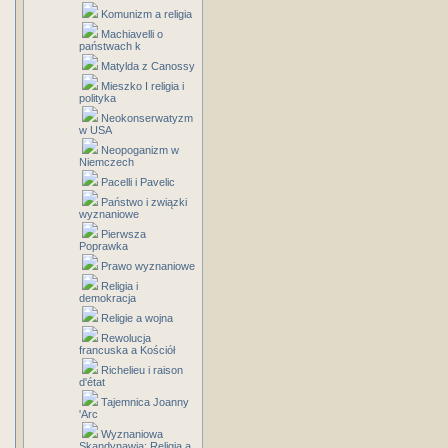
Komunizm a religia
Machiavelli o
państwach k
Matylda z Canossy
Mieszko I religia i
polityka
Neokonserwatyzm
w USA
Neopoganizm w
Niemczech
Pacelli i Pavelic
Państwo i związki
wyznaniowe
Pierwsza
Poprawka
Prawo wyznaniowe
Religia i
demokracja
Religie a wojna
Rewolucja
francuska a Kościół
Richelieu i raison
d'état
Tajemnica Joanny
'Arc
Wyznaniowa
Skandynawia: Religia a