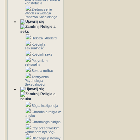
konstytucja
Zjednoczenie
Włoch i likwidacja
Państwa Kościelnego
Religie a
seks
Heloiza i Abelard
Kościół a
seksualność
Kościół i seks
Pesymizm
seksualny
Seks a celibat
Tantryczna
Psychologia
Seksualności
Religia a
nauka
Bóg a inteligencja
Choroba a religia w
antyku
Chronologia biblijna
Czy przed wielkim
wybuchem był Bóg?
Dlaczego jesteśmy