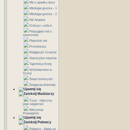
Mit o upadku dusz
Mitologia grecka - 1
Mitologia grecka - 2
Nić Ariadny
Orfeusz i orfizm
Pelazgijski mit o
stworzeniu
Platoński mit
Prometeusz
Religijność Greków
Starożytne misteria
Tajemnica Krety
Wróżbiarstwo w
Grecji
Świat homerycki
Świątynia Artemidy
Madziarzy
Turul - mityczny
ptak węgierski
Wierzenia
Prawęgrów
Połowcy
Połowcy - Baba ze