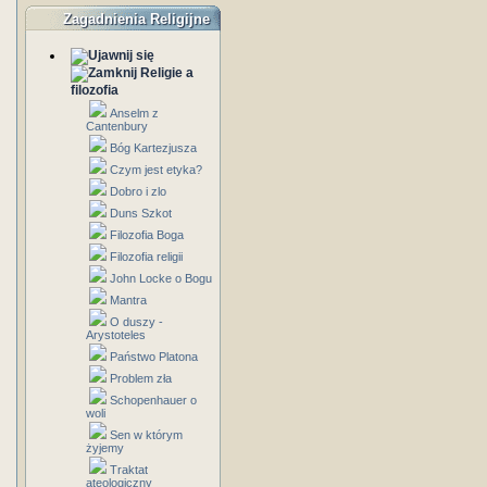
Zagadnienia Religijne
Religie a
filozofia
Anselm z
Cantenbury
Bóg Kartezjusza
Czym jest etyka?
Dobro i zlo
Duns Szkot
Filozofia Boga
Filozofia religii
John Locke o Bogu
Mantra
O duszy -
Arystoteles
Państwo Platona
Problem zła
Schopenhauer o
woli
Sen w którym
żyjemy
Traktat
ateologiczny