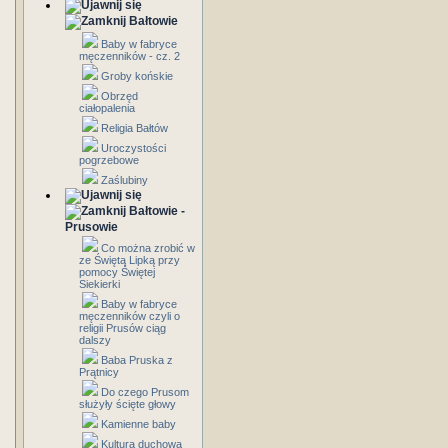
Bałtowie
Baby w fabryce
męczenników - cz. 2
Groby końskie
Obrzęd
ciałopalenia
Religia Bałtów
Uroczystości
pogrzebowe
Zaślubiny
Bałtowie -
Prusowie
Co można zrobić w
ze Świętą Lipką przy
pomocy Świętej
Siekierki
Baby w fabryce
męczenników czyli o
religii Prusów ciąg
dalszy
Baba Pruska z
Prątnicy
Do czego Prusom
służyły ścięte głowy
Kamienne baby
Kultura duchowa