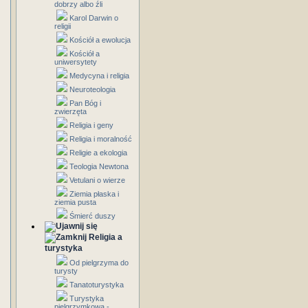
dobrzy albo źli
Karol Darwin o
religii
Kościół a ewolucja
Kościół a
uniwersytety
Medycyna i religia
Neuroteologia
Pan Bóg i
zwierzęta
Religia i geny
Religia i moralność
Religie a ekologia
Teologia Newtona
Vetulani o wierze
Ziemia płaska i
ziemia pusta
Śmierć duszy
Religia a
turystyka
Od pielgrzyma do
turysty
Tanatoturystyka
Turystyka
pielgrzymkowa -