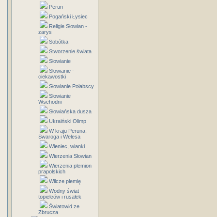
Perun
Pogański Łysiec
Religie Słowian -
zarys
Sobótka
Stworzenie świata
Słowianie
Słowianie -
ciekawostki
Słowianie Połabscy
Słowianie
Wschodni
Słowiańska dusza
Ukraiński Olimp
W kraju Peruna,
Swaroga i Welesa
Wieniec, wianki
Wierzenia Słowian
Wierzenia plemion
prapolskich
Wilcze plemię
Wodny świat
topielców i rusałek
Światowid ze
Zbrucza