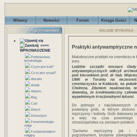
Witamy
Nowości
Forum
Księga Gości
N
Religioznawstwo
RELIGIE WYMARŁE - B
==>>
Praktyki antywampiryczne 
WPROWADZENIE
Makabryczne praktyki na cmentarzu w
Podstawowa
terminologia
pary.
Ludzkie szczątki noszące ślady
Czym jest kult?
antywampirycznych odkryli archeo
Co to jest rytuał?
pod kierunkiem prof. dr hab. Wojci
Absolut
UMK w Toruniu na wczesnośre
cmentarzysku w Kałdusie, na połud
Anioły
Chełmna. Zdaniem naukowców, te
Ateizm
dowodzą, że średniowieczny człowie
wypełnionym irracjonalnymi lękami.
Bóg
Cud
Do jednego z najciekawszych zn
podwójny grób, w którym złożono 
Deizm
mężczyzny i kobiety. Grób datowany jes
Demonizm
a więc na czas powolnego ro
Fenomenologia
chrześcijaństwa na ziemiach polskich.
religii
"Zarówno mężczyznę jak i ko
Fundamentalizm
pogrzebaniem, brutalnie zdekapitow
religijny