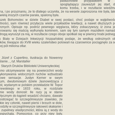
pastuchowie przypadkiem w 
spoglądający zauważyli jej start, d
komu trzeba, i w rezultacie wiedź
a, i po przyznaniu, że to dlatego uczyniła, że na wesele zaproszona nie była, tak
 wielą inszych czarów parała, spaloną była.
iszek Bohomolec w dziele Diabeł w swej postaci, choć podaje w wątpliwość
tności, sam również przytacza wiele przykładów lewitacji, a nawet dłuższych 
trznych. Opisuje np. podróż pewnego węglarza, który zobaczywszy, iż żona j
rowaniu się maścią wyfrunęła kominem, sam się tym samym mazidłem namaści
rogą wyruszył za nią, w rezultacie czego oboje spotkali się w piwnicy hrabi jednego
k Biały w Dziejach Inkwizycji hiszpańskiej podaje, że według ostrożnych ob
yków, trwające do XVIII wieku szaleństwo polowań na czarownice pociągnęło za 
ej pół miliona ofiar.
 Józef z Cupertino, ilustracja do Nowenny
anie..., ryt. Marstaller
 Starych Druków Biblioteki Uniwersyteckiej
amo utrzymywanie się na powierzchni wody
ykonywania widocznych ruchów wzbudzało
rowe sensacje. Justyn Kerner w swym
nym, dwutomowym dziele Jasnowidząca z
st, wydanym w polskim przekładzie W. Topor
zewskiego w 1833 roku, w rozdziale
anie wody donosił: Ile razy ją w stanie
ycznym do kąpieli wsadzić chciano, dawało
ostrzegać to szczególnieysze ziawisko, że
kie iey członki, nawet piersi i brzuch w dole,
odziły w szczególnieysze iakoweś skakanie i
 zupełney elastyczności, która ią z wody do
wypychała. Pomocnice, co przy niey były,