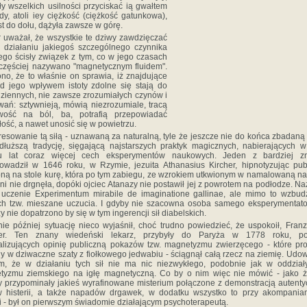
y wszelkich usilności przyciskać ią gwałtem
y, atoli iey ciężkość (ciężkość gatunkowa),
t do dołu, dążyła zawsze w górę.
 uważał, że wszystkie te dziwy zawdzięczać
 działaniu jakiegoś szczególnego czynnika
go ścisły związek z tym, co w jego czasach
częściej nazywano "magnetycznym fluidem".
no, że to właśnie on sprawia, iż znajdujące
d jego wpływem istoty zdolne się stają do
ziennych, nie zawsze zrozumiałych czynów i
ań: sztywnieją, mówią niezrozumiale, tracą
iwość na ból, ba, potrafią przepowiadać
łość, a nawet unosić się w powietrzu.
resowanie tą siłą - uznawaną za naturalną, tyle że jeszcze nie do końca zbadaną
dłuższą tradycję, sięgającą najstarszych praktyk magicznych, nabierających 
u lat coraz więcej cech eksperymentów naukowych. Jeden z bardziej z
owadził w 1646 roku, w Rzymie, jezuita Athanasius Kircher, hipnotyzując pub
ną na stole kurę, która po tym zabiegu, ze wzrokiem utkwionym w namalowaną na
 ani nie drgnęła, dopóki ojciec Atanazy nie postawił jej z powrotem na podłodze. N
o uczenie Experimentum mirabile de imaginatione gallinae, ale mimo to wzbud
ch tzw. mieszane uczucia. I gdyby nie szacowna osoba samego eksperymentator
zy nie dopatrzono by się w tym ingerencji sił diabelskich.
ie później sytuację nieco wyjaśnił, choć trudno powiedzieć, że uspokoił, Fran
r. Ten znany wiedeński lekarz, przybyły do Paryża w 1778 roku, po
lizujących opinię publiczną pokazów tzw. magnetyzmu zwierzęcego - które pr
y w dziwaczne szaty z fiołkowego jedwabiu - ściągnął całą rzecz na ziemię. Udo
m, że w działaniu tych sił nie ma nic niezwykłego, podobnie jak w oddział
tyzmu ziemskiego na igłę magnetyczną. Co by o nim więc nie mówić - jako ż
 przypominały jakieś wyrafinowane misterium połączone z demonstracją autent
w histerii, a także napadów drgawek, w dodatku wszystko to przy akompania
 - był on pierwszym świadomie działającym psychoterapeutą.