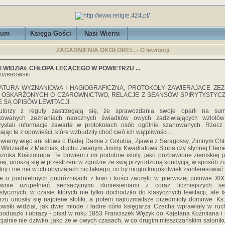
rum
Księga Gości
Nasi Wierni
ZAGADNIENIA OKOŁOREL. - O lewitacji
I WIDZIAŁ CHŁOPA LECĄCEGO W POWIETRZU ...
 DĄBROWSKI
RATURA WYZNANIOWA I HAGIOGRAFICZNA, PROTOKOŁY ZAWIERAJĄCE ZEZ
 OSKARŻONYCH O CZAROWNICTWO, RELACJE Z SEANSÓW SPIRYTYSTYC
 SĄ OPISÓW LEWITACJI.
utorzy z reguły zastrzegają się, że sprawozdania swoje oparli na sum
ikowanych zeznaniach naocznych świadków owych zadziwiających wzlotó
zystali informacje zawarte w protokołach osób ogólnie szanowanych. Rzecz 
ając te z opowieści, które wzbudziły choć cień ich wątpliwości...
wiemy więc ani słowa o Białej Damie z Golubia, Zjawie z Saragossy, Zimnym Ch
, Widziadle z Machias, duchu zwanym Jimmy Kwadratowa Stopa czy słynnej Efem
żnika Kościotrupa. Te bowiem i im podobne istoty, jako pozbawione ziemskiej 
nej, unoszą się w przestrzeni w zgodzie ze swą przyrodzoną kondycją, w sposób z
lny i nie ma w ich obyczajach nic takiego, co by mogło kogokolwiek zainteresować.
e o podniebnych podróżnikach z krwi i kości zaczęto w pierwszej połowie XI
ownie uzupełniać sensacyjnymi doniesieniami z coraz liczniejszych s
ystycznych, w czasie których nie tylko dochodziło do klasycznych lewitacji, ale 
rzu unosiły się najpierw stoliki, a potem najrozmaitsze przedmioty domowe. Ks.
wski widział, jak dwie młode i ładne córki księgarza Czecha wprawiały w ruch
 poduszki i obrazy - pisał w roku 1853 Franciszek Wężyk do Kajetana Koźmiana i
cjalnie nie dziwiło, jako że w owych czasach, w co drugim mieszczańskim salonik