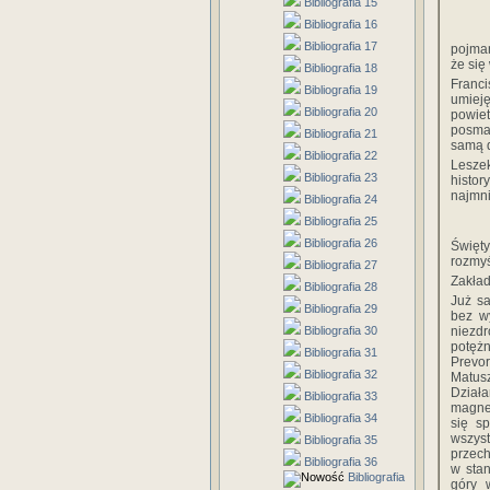
Bibliografia 15
Bibliografia 16
Bibliografia 17
pojman
że się
Bibliografia 18
Franc
Bibliografia 19
umieję
Bibliografia 20
powie
posma
Bibliografia 21
samą d
Bibliografia 22
Lesze
Bibliografia 23
histor
najmni
Bibliografia 24
Bibliografia 25
Bibliografia 26
Święty
rozmyśl
Bibliografia 27
Zakład
Bibliografia 28
Już s
Bibliografia 29
bez w
Bibliografia 30
niezd
potęż
Bibliografia 31
Prevor
Bibliografia 32
Matus
Dział
Bibliografia 33
magnet
Bibliografia 34
się sp
wszyst
Bibliografia 35
przech
Bibliografia 36
w stan
Bibliografia
góry 