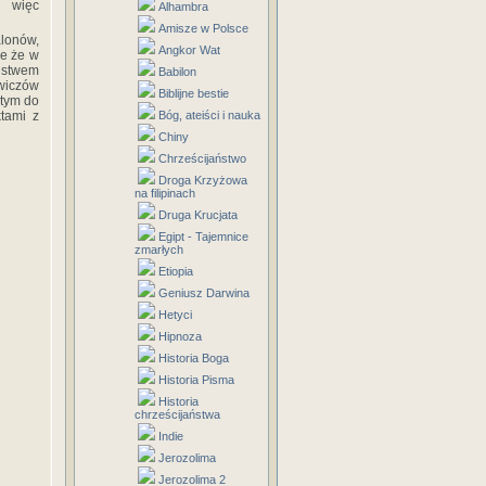
z więc
Alhambra
Amisze w Polsce
alonów,
Angkor Wat
le że w
eństwem
Babilon
wiczów
Biblijne bestie
 tym do
tami z
Bóg, ateiści i nauka
Chiny
Chrześcijaństwo
Droga Krzyżowa
na filipinach
Druga Krucjata
Egipt - Tajemnice
zmarłych
Etiopia
Geniusz Darwina
Hetyci
Hipnoza
Historia Boga
Historia Pisma
Historia
chrześcijaństwa
Indie
Jerozolima
Jerozolima 2