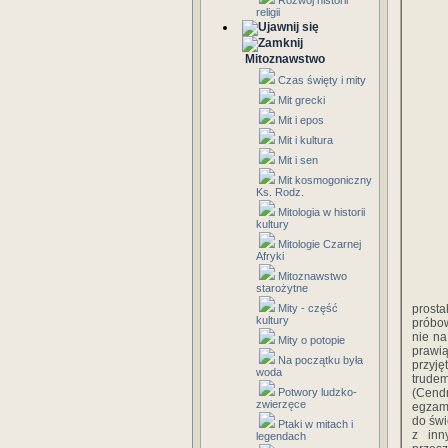
Rozwój historii
religii
Mitoznawstwo
Czas święty i mity
Mit grecki
Mit i epos
Mit i kultura
Mit i sen
Mit kosmogoniczny
Ks. Rodz.
Mitologia w historii
kultury
Mitologie Czarnej
Afryki
Mitoznawstwo
starożytne
Mity - część
prost
kultury
próbow
nie na
Mity o potopie
prawią
Na początku była
przyję
woda
trudem
Potwory ludzko-
(Cendr
zwierzęce
egzami
do świ
Ptaki w mitach i
z inn
legendach