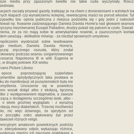
iejsze media przy zgaszonym świetle nie takie cuda wyczyniały. Rzec
zedniała.
tacjach zaczęły pisywać gazety, traktując je na równi z doniesieniami o wzlotach b
lnych klapach czy wynalezieniu kolejnej, rewelacyjnej maści na porost włosów. Ty
zypadku tzw. opinia publiczna z miejsca podzieliła się i gdy jedni z naboż
towali np. fruwanie zadziwiającego Daniela Davida Home'a nad głowami seanso
yczyny niezrównanej Eusapii Palladino, drudzy pukali się palcem w czoło. Dawali
mienia, że za nic mają sobie te amerykańskie nowinki, a zauroczonych kontak
tem uważają - delikatnie mówiąc - za niezbyt sprawnych umysłowo.
spółcześni wyobrażali sobie lewitowanie
ego medium, Daniela Davida Home'a,
yczaj zręcznego oszusta, który został
skowany podczas seansu zorganizowanego
 cesarza Napoleona III w willi Eugenia w
tz, w drugiej połowie XIX wieku
vans Picture Library
oce poprzedzającej szaleństwo
rymentów spirytystycznych taka postawa w
ku do manifestacji sił pozaziemskich była nie
myślenia. Unoszenie się w powietrzu
zono wszak dotąd albo z ekstazą, łączoną
adko z występowaniem stygmatów, a zawsze
zącą o dostąpieniu szczególnej łaski, albo -
ż o wiele groźniej wyglądało - z wyraźną
stacją mocy diabelskich. Trzeciej możliwości
yło, nic więc dziwnego, że spirytyzm od
o początku ostro atakowany był przez
awicieli różnych religii.
rencyjnym amatorom powietrznych podróży
o zdecydowany odpór, wykazując różnice,
występują między ich niecnymi praktykami a