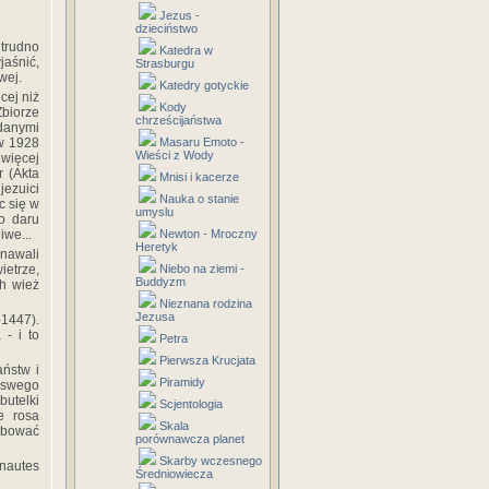
Jezus -
dzieciństwo
 trudno
Katedra w
aśnić,
Strasburgu
wej.
Katedry gotyckie
cej niż
Kody
Zbiorze
chrześcijaństwa
danymi
 w 1928
Masaru Emoto -
Wieści z Wody
jwięcej
r (Akta
Mnisi i kacerze
jezuici
Nauka o stanie
c się w
umyslu
go daru
iwe...
Newton - Mroczny
Heretyk
znawali
ietrze,
Niebo na ziemi -
Buddyzm
ch wież
Nieznana rodzina
Jezusa
-1447).
 - i to
Petra
Pierwsza Krucjata
aństw i
Piramidy
 swego
utelki
Scjentologia
e rosa
Skala
zybować
porównawcza planet
Skarby wczesnego
nautes
Średniowiecza