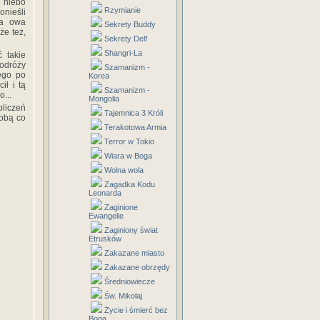
niebo
Rzymianie
onieśli
ma owa
Sekrety Buddy
że też,
Sekrety Delf
Shangri-La
 takie
podróży
Szamanizm -
ego po
Korea
ł i tą
Szamanizm -
...
Mongolia
liczeń
Tajemnica 3 Króli
sobą co
Terakotowa Armia
Terror w Tokio
Wiara w Boga
Wolna wola
Zagadka Kodu
Leonarda
Zaginione
Ewangelie
Zaginiony świat
Etrusków
Zakazane miasto
Zakazane obrzędy
Średniowiecze
Św. Mikołaj
Życie i śmierć bez
Boga