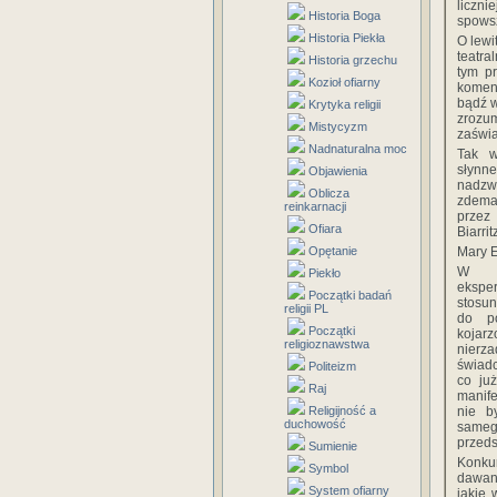
liczn
Historia Boga
spows
Historia Piekła
O lewi
teatra
Historia grzechu
tym pr
Kozioł ofiarny
komen
bądź w
Krytyka religii
zrozu
Mistycyzm
zaświa
Nadnaturalna moc
Tak w
słynn
Objawienia
nadzw
Oblicza
zdema
reinkarnacji
przez
Ofiara
Biarri
Opętanie
Mary E
W ep
Piekło
ekspe
Początki badań
stosun
religii PL
do po
Początki
kojar
religioznawstwa
nierz
świadc
Politeizm
co ju
Raj
manife
Religijność a
nie b
duchowość
sameg
przedst
Sumienie
Konku
Symbol
dawan
System ofiarny
jakie 