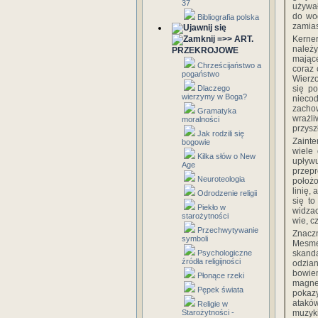
37
używał
do wod
Bibliografia polska
zamias
=>> ART.
Kerner
należy
PRZEKROJOWE
mające
Chrześcijaństwo a
coraz 
pogaństwo
Wierzo
Dlaczego
się po
wierzymy w Boga?
niecod
zachow
Gramatyka
wrażl
moralności
przysz
Jak rodzili się
Zainte
bogowie
wiele 
Kilka słów o New
upływ
Age
przepr
Neuroteologia
położo
linię,
Odrodzenie religii
się t
Piekło w
widza
starożytności
wie, c
Przechwytywanie
Znaczn
symboli
Mesme
Psychologiczne
skanda
źródła religijności
odzian
bowie
Płonące rzeki
magne
Pępek świata
pokazy
atakó
Religie w
Starożytności -
muzyki