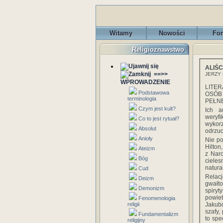
Witamy
Nowości
Fo
Religioznawstwo
ALIŚC
==>>
JERZY
WPROWADZENIE
LITE
Podstawowa
OSÓB
terminologia
PEŁNE
Czym jest kult?
Ich a
weryf
Co to jest rytuał?
wykor
Absolut
odrzuc
Anioły
Nie po
Hilton
Ateizm
z Naro
Bóg
cieles
natura
Cud
Relacj
Deizm
gwałt
Demonizm
spiryt
powiet
Fenomenologia
religii
Jakubo
szafy,
Fundamentalizm
to spe
religijny