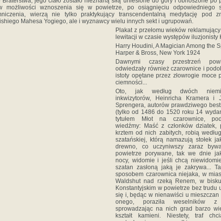
Braterstwa, jego ciało zostało nieznaną siłą uniesione do góry i obnoszone po 
w możliwości wznoszenia się w powietrze, po osiągnięciu odpowiedniego s
mniczenia, wierzą nie tylko praktykujący transcendentalną medytację pod z
shiego Mahesa Yogiego, ale i wyznawcy wielu innych sekt i ugrupowań.
Plakat z przełomu wieków reklamując
lewitacji w czasie występów iluzjonisty 
Harry Houdini, A Magician Among the Sp
Harper & Bross, New York 1924
Dawnymi czasy przestrzeń powi
odwiedzały również czarownice i pod
istoty opętane przez złowrogie moce p
ciemności...
Oto, jak według dwóch niemie
inkwizytorów, Heinricha Kramera i 
Sprengera, autorów prawdziwego best
(tylko od 1486 do 1520 roku 14 wyda
tytułem Młot na czarownice, pod
wiedźmy: Maść z członków dziatek, 
krztem od nich zabitych, robią wedłu
szatańskiej, którą namazują stołek ja
drewno, co uczyniwszy zaraz byw
powietrze porywane, tak we dnie ja
nocy, widomie i jeśli chcą niewidomi
szatan zasłoną jaką je zakrywa... T
sposobem czarownica niejaka, w mias
Waldshut nad rzeką Renem, w bisku
Konstantyjskim w powietrze bez trudu 
się i, będąc w nienawiści u mieszczan
onego, poraziła weselników z 
sprowadzając na nich grad barzo wie
kształt kamieni. Niestety, traf chc