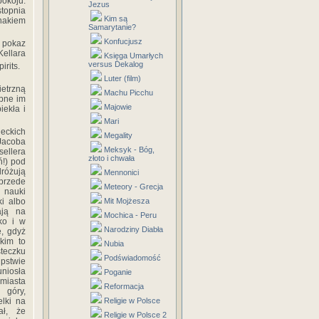
pokoju.
Jezus
topnia
Kim są
nakiem
Samarytanie?
Konfucjusz
y pokaz
Kellara
Księga Umarłych
versus Dekalog
irits.
Luter (film)
etrzną
Machu Picchu
obne im
Majowie
iekła i
Mari
ckich
Megality
Jacoba
Meksyk - Bóg,
sellera
złoto i chwała
ń!) pod
różują
Mennonici
przede
Meteory - Grecja
g nauki
ki albo
Mit Mojżesza
ają na
Mochica - Peru
ko i w
Narodziny Diabła
e, gdyż
akim to
Nubia
teczku
Podświadomość
pstwie
uniosła
Poganie
 miasta
Reformacja
góry,
lki na
Religie w Polsce
iał, że
Religie w Polsce 2