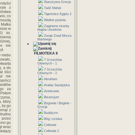
Starożytna Grecja
andyści
esie z
Tadź Mahal
iństwa
Tajemnice Egiptu 2
ano, co
resztą
Wielkie pytania
. Matka
Zaginione skarby
pisze w
Majów i Azteków
6) ks.
Zwoje Znad Morza
nienia
Martwego
óźniej,
ie nie
ył.
FILMOTEKA II
w niebo
dowało,
7 Grzechów
otwarta
Głównych - 1
ę, a do
7 Grzechów
ł liści
Głównych - 2
aż nie
Abraham
oprócz
 modłów
Arabia Saudyjska
 go za
Aztekowie
 Potem
czynia,
Bizancjum
, który
Bogowie i Boginie -
, by go
Grecja
brnął z
Buddyzm
 trudno
e przez
Bóg i sztuka
zono go
Celtowie
gł wraz
kstazy
Celtowie 2