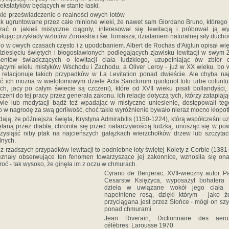
 ekstatyków będących w stanie łaski.
ie przeświadczenie o realności owych lotów
ak ugruntowane przez całe minione wieki, że nawet sam Giordano Bruno, którego
zać o jakieś mistyczne ciągoty, interesował się lewitacją i próbował ją wyj
łując przykłady wzlotów Zoroastra i św. Tomasza, działaniem naturalnej siły ducho
no w owych czasach często i z upodobaniem. Albert de Rochas d'Aiglun opisał wię
ziesięciu świętych i błogosławionych podlegających zjawisku lewitacji w swym 
entów świadczących o lewitacji ciała ludzkiego, uzupełniając ów zbiór 
ącymi wielu mistyków Wschodu i Zachodu, a Oliver Leroy - już w XX wieku, bo
 relacjonuje takich przypadków w La Levitation ponad dwieście. Ale chyba na
ć ich można w wielotomowym dziele Acta Sanctorum quotquot toto urbe coluntu
ch, jacy po całym świecie są czczeni), które od XVII wieku pisali bollandyści, 
zeni do tej pracy przez generała zakonu. Ich relacje dotyczą tych, którzy zatapiają
wie lub medytacji bądź też wpadając w mistyczne uniesienie, dostępowali te
o w nagrodę za swą gorliwość, choć takie wyróżnienie bywało nieraz mocno kłopotl
ają, że późniejsza święta, Krystyna Admirabilis (1150-1224), którą współcześni u
taną przez diabła, chroniła się przed natarczywością ludzką, unosząc się w pow
zysiąść niby ptak na najcieńszych gałązkach wierzchołków drzew lub szczyta
lnych.
z rzadszych przypadków lewitacji to podniebne loty świętej Kolety z Corbie (1381
znały obserwujące ten fenomen towarzyszące jej zakonnice, wznosiła się ona
roć - tak wysoko, że ginęła im z oczu w chmurach.
Cyrano de Bergerac, XVII-wieczny autor P
Cesarstw Księżyca, wyposażył bohatera
dzieła w uwiązane wokół jego ciała b
napełnione rosą, dzięki którym - jako ż
przyciągana jest przez Słońce - mógł on s
ponad chmurami
Jean Riverain, Dictionnaire des aero
célèbres. Larousse 1970