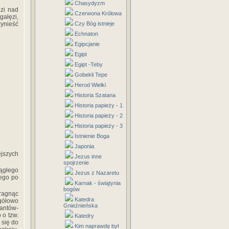
Chasydyzm
dzi nad
Czerwona Królowa
gałęzi,
zynieść
Czy Bóg istnieje
Echnaton
Egipcjanie
Egipt
Egipt -Teby
Gobekli Tepe
Herod Wielki
Historia Szatana
Historia papieży - 1
Historia papieży - 2
Historia papieży - 3
Istnienie Boga
Japonia
ejszych
Jezus inne
spojrzenie
iągłego
Jezus z Nazaretu
cego po
Karnak - świątynia
bogów
pragnąc
Katedra
gółowo
Gnieźnieńska
tantów-
 o tzw.
Katedry
 się do
Kim naprawdę był