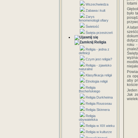
lotami
Wszechwiedza
Głębok
Zabawa i kult
było t
Zarys
posąd
fenomenologii ofiary
przywo
Świetość
A lata
sześćd
Święta przestrzeń
dokum
dotycz
Religia
roku -
znaleź
Religia - jedna z
definicji
Święty
wyznac
Czym jest religia?
modlit
Religia - zjawisko
niejak
naturalne
Powiad
Klasyfikacja religii
za opę
aby pr
Etnologia religii
koście
Religia
Jeden 
Bocheńskiego
Jak ze
Religia Durkheima
wielek
Religia Rousseau
Religia Skinnera
Religia
obywatelska
Religia w XIX wieku
Religia w kulturze