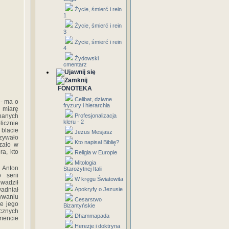
Życie, śmierć i rein
1
Życie, śmierć i rein
3
Życie, śmierć i rein
4
Żydowski
cmentarz
FONOTEKA
Celibat, dziwne
 - ma o
fryzury i hierarchia
w miarę
nanych
Profesjonalizacja
kleru - 2
licznie
 blacie
Jezus Mesjasz
azywało
Kto napisał Biblię?
zało w
a, kto
Religia w Europie
Mitologia
z Anton
Starożytnej Italii
 serii
W kręgu Światowita
owadził
wadniał
Apokryfy o Jezusie
ywaniu
Cesarstwo
e jego
Bizantyńskie
ycznych
Dhammapada
mencie
Herezje i doktryna