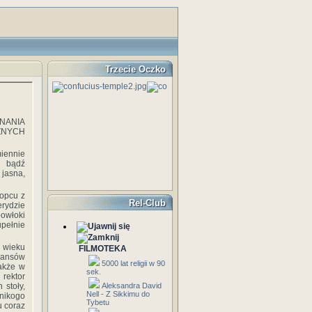
Trzecie Oczko
NANIA
ZNYCH
iennie
w bądź
jasna,
łopcu z
Rel-Club
erydzie
powłoki
upełnie
X wieku
FILMOTEKA
eansów
5000 lat religii w 90
także w
sek.
 rektor
 stoły,
Aleksandra David
Nell - Z Sikkimu do
 nikogo
Tybetu
u coraz