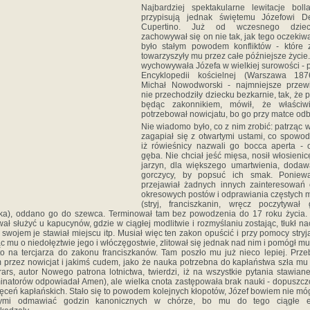
Najbardziej spektakularne lewitacje boll
przypisują jednak świętemu Józefowi D
Cupertino. Już od wczesnego dziec
zachowywał się on nie tak, jak tego oczekiw
było stałym powodem konfliktów - które z
towarzyszyły mu przez całe późniejsze życie
wychowywała Józefa w wielkiej surowości - 
Encyklopedii kościelnej (Warszawa 187
Michał Nowodworski - najmniejsze przewi
nie przechodziły dziecku bezkarnie, tak, że p
będąc zakonnikiem, mówił, że właściw
potrzebował nowicjatu, bo go przy matce odb
Nie wiadomo było, co z nim zrobić: patrząc 
zagapiał się z otwartymi ustami, co spowo
iż rówieśnicy nazwali go bocca aperta - 
gęba. Nie chciał jeść mięsa, nosił włosienic
jarzyn, dla większego umartwienia, dodawa
gorczycy, by popsuć ich smak. Poniew
przejawiał żadnych innych zainteresowań 
okresowych postów i odprawiania częstych
(stryj, franciszkanin, wręcz poczytywał
aka), oddano go do szewca. Terminował tam bez powodzenia do 17 roku życia.
ał służyć u kapucynów, gdzie w ciągłej modlitwie i rozmyślaniu zostając, tłukł na
 swojem je stawiał miejscu itp. Musiał więc ten zakon opuścić i przy pomocy stryja
c mu o niedołęztwie jego i włóczęgostwie, zlitował się jednak nad nim i pomógł mu
to na tercjarza do zakonu franciszkanów. Tam poszło mu już nieco lepiej. Prze
 przez nowicjat i jakimś cudem, jako że nauka potrzebna do kapłaństwa szła mu
ars, autor Nowego patrona lotnictwa, twierdzi, iż na wszystkie pytania stawian
natorów odpowiadał Amen), ale wielka cnota zastępowała brak nauki - dopuszc
ęceń kapłańskich. Stało się to powodem kolejnych kłopotów, Józef bowiem nie mó
ymi odmawiać godzin kanonicznych w chórze, bo mu do tego ciągłe e