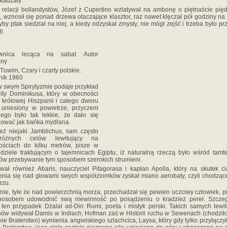
kadzały.
relacji bollandystów, Józef z Cupertino wzlatywał na ambonę o piętnaście pię
, wznosił się ponad drzewa otaczające klasztor, raz nawet klęczał pół godziny na 
yby ptak siedział na niej, a kiedy odzyskał zmysły, nie mógł zejść i trzeba było pr
ę.
wnica lecąca na sabat. Autor
any
 Tuwim, Czary i czarty polskie.
nik 1960
w swym Spirytyzmie podaje przykład
ity Dominikusa, który w obecności
i królowej Hiszpanii i całego dworu
ł uniesiony w powietrze, przyczem
jego było tak lekkie, że dało się
ować jak bańka mydlana.
eż niejaki Jamblichus, sam często
różnych celów lewitujący na
ościach do kilku metrów, pisze w
ziele traktującym o tajemnicach Egiptu, iż naturalną rzeczą było wśród tamt
ów przebywanie tym sposobem szerokich strumieni.
wał również Abaris, nauczyciel Pitagorasa i kapłan Apolla, który na skutek c
nia się nad głowami swych współziomków zyskał miano aerobaty, czyli chodzą
rzu.
ie, tyle że nad powierzchnią morza, przechadzał się pewien uczciwy człowiek, 
posobem udowodnić swą niewinność po posądzeniu o kradzież pereł. Szcze
 ten przypadek Dżalal ad-Din Rumi, poeta i mistyk perski. Takich samych lewi
ów widywał Damis w Indiach, Hofman zaś w Historii ruchu w Sewenach (chodziło
kie Braterstwo) wymienia angielskiego szlachcica, Laysa, który gdy tylko przyłączył