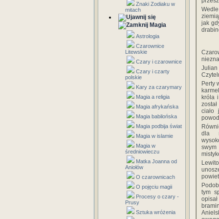
przesz
Znaki Zodiaku w
Wedle 
mitach
ziemią
jak gd
Magia
drabin
Astrologia
Czarownice
Litewskie
Czaro
niezn
Czary i czarownice
Julian
Czary i czarty
Czytel
polskie
Perty 
Kary za czarymary
karmel
Magia a religia
króla 
zosta
Magia afrykańska
ciało 
Magia babilońska
powod
Magia podbija świat
Równi
dla 
Magia w islamie
wysok
Magia w
swym d
średniowieczu
mistyk
Matka Joanna od
Lewito
Aniołów
unosze
powiet
O czarownicach
Podobn
O pojęciu magii
tym s
Procesy o czary -
opisał
Prusy
bramin
Sztuka wróżenia
Aniels