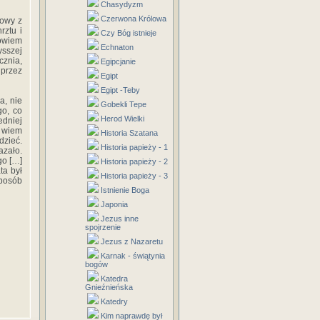
Chasydyzm
Czerwona Królowa
nowy z
rztu i
Czy Bóg istnieje
owiem
Echnaton
ysszej
cznia,
Egipcjanie
 przez
Egipt
Egipt -Teby
a, nie
Gobekli Tepe
go, co
Herod Wielki
edniej
j wiem
Historia Szatana
dzieć.
Historia papieży - 1
azało.
go […]
Historia papieży - 2
ta był
Historia papieży - 3
sposób
Istnienie Boga
Japonia
Jezus inne
spojrzenie
Jezus z Nazaretu
Karnak - świątynia
bogów
Katedra
Gnieźnieńska
Katedry
Kim naprawdę był