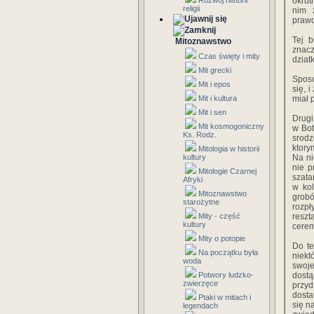
Rozwój historii
okrut
religii
nim 
prawd
Tej b
Mitoznawstwo
znacz
Czas święty i mity
dziatk
Mit grecki
Sposó
Mit i epos
się, 
Mit i kultura
miał 
Mit i sen
Drugi
Mit kosmogoniczny
w Bot
Ks. Rodz.
srodz
ktory
Mitologia w historii
kultury
Na ni
nie p
Mitologie Czarnej
szata
Afryki
w kol
Mitoznawstwo
grobó
starożytne
rozpł
Mity - część
reszt
kultury
cerem
Mity o potopie
Do te
Na początku była
niekt
woda
swoj
Potwory ludzko-
dostą
zwierzęce
przy
dosta
Ptaki w mitach i
się n
legendach