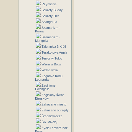
Rzymianie
Sekrety Buddy
Sekrety Delf
Shangri-La
Szamanizm -
Korea
Szamanizm -
Mongolia
Tajemnica 3 Króli
Terakotowa Armia
Terror w Tokio
Wiara w Boga
Wolna wola
Zagadka Kodu
Leonarda
Zaginione
Ewangelie
Zaginiony świat
Etrusków
Zakazane miasto
Zakazane obrzędy
Średniowiecze
Św. Mikołaj
Życie i śmierć bez
Boga