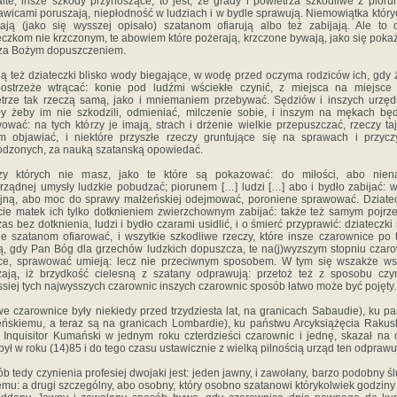
ite, insze szkody przynoszące, to jest, że grady i powietrza szkodliwe z pioru
awicami poruszają, niepłodność w ludziach i w bydle sprawują. Niemowiątka który
ają (jako się wysszej opisało) szatanom ofiarują albo też zabijają. Ale to 
eczkom nie krzczonym, te abowiem które pożerają, krzczone bywają, jako się pokaże
 za Bożym dopuszczeniem.
ą też dziateczki blisko wody biegające, w wodę przed oczyma rodziców ich, gdy
ostrzeże wtrącać: konie pod ludźmi wściekłe czynić, z miejsca na miejsce
trze tak rzeczą samą, jako i mniemaniem przebywać. Sędziów i inszych urzę
y żeby im nie szkodzili, odmieniać, milczenie sobie, i inszym na mękach b
ować: na tych którzy je imają, strach i drżenie wielkie przepuszczać, rzeczy t
m objawiać, i niektóre przyszłe rzeczy gruntujące się na sprawach i przyc
odzonych, za nauką szatanską opowiedać.
zy których nie masz, jako te które są pokazować: do miłości, abo niena
rządnej umysły ludzkie pobudzać; piorunem […] ludzi […] abo i bydło zabijać: 
jną, abo moc do sprawy małżeńskiej odejmować, poroniene sprawować. Dziate
ie matek ich tylko dotknieniem zwierzchownym zabijać: także też samym pojrz
as bez dotknienia, ludzi i bydło czarami usidlić, i o śmierć przyprawić: dziateczki
e szatanom ofiarować, i wszytkie szkodliwe rzeczy, które insze czarownice po 
ą, gdy Pan Bóg dla grzechów ludzkich dopuszcza, te na(j)wyzszym stopniu czar
ce, sprawować umieją: lecz nie przeciwnym sposobem. W tym się wszakże wsz
ają, iż brzydkość cielesną z szatany odprawują: przetoż też z sposobu czy
ssiej tych najwysszych czarownic inszych czarownic sposób łatwo może być pojęty.
e czarownice były niekiedy przed trzydziesta lat, na granicach Sabaudie), ku p
ńskiemu, a teraz są na granicach Lombardie), ku państwu Arcyksiążęcia Rakus
 Inquisitor Kumański w jednym roku czterdzieści czarownic i jednę, skazał na 
 był w roku (14)85 i do tego czasu ustawicznie z wielką pilnością urząd ten odprawu
b tedy czynienia profesiej dwojaki jest: jeden jawny, i zawołany, barzo podobny ś
mu: a drugi szczególny, abo osobny, który osobno szatanowi którykolwiek godzin