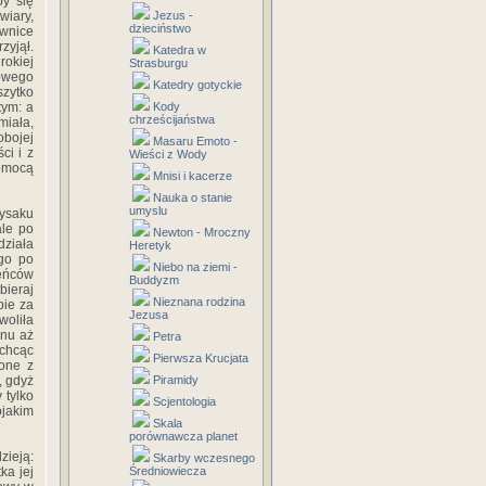
y się
wiary,
Jezus -
dzieciństwo
wnice
zyjął.
Katedra w
rokiej
Strasburgu
owego
Katedry gotyckie
szytko
tym: a
Kody
chrześcijaństwa
miała,
obojej
Masaru Emoto -
ci i z
Wieści z Wody
pomocą
Mnisi i kacerze
Nauka o stanie
umyslu
ysaku
ale po
Newton - Mroczny
działa
Heretyk
ego po
Niebo na ziemi -
ieńców
Buddyzm
bieraj
Nieznana rodzina
bie za
Jezusa
woliła
ynu aż
Petra
 chcąc
Pierwsza Krucjata
zone z
, gdyż
Piramidy
 tylko
Scjentologia
ojakim
Skala
porównawcza planet
zieją:
Skarby wczesnego
ka jej
Średniowiecza