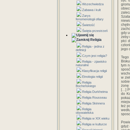
być 
Wszechwiedza
groma
obie
Zabawa i kult
zalec
Zarys
Szata
fenomenologii ofiary
niew
chętn
Świetość
zacho
Święta przestrzeń
gdy u
żeby 
Religia
płci 
człon
Religia - jedna z
jego 
definicji
Czym jest religia?
Tego
Bisku
Religia - zjawisko
naturalne
tym n
sposó
Klasyfikacja religii
wscho
Etnologia religii
w zie
sobie
Religia
żonę 
Bocheńskiego
[…] P
Religia Durkheima
do Ko
Religia Rousseau
pokaz
miejs
Religia Skinnera
też p
Religia
wedłu
obywatelska
sposo
Religia w XIX wieku
Powie
Religia w kulturze
gdyż 