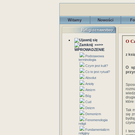
Witamy
Nowości
Fo
Religioznawstwo
O C
==>>
WPROWADZENIE
z ksi
Podstawowa
terminologia
Czym jest kult?
O sp
przy
Co to jest rytuał?
Absolut
Anioły
Spos
rozma
Ateizm
wiedz
Bóg
drugi
które
Cud
Deizm
Tak m
Demonizm
się z
bydlą
Fenomenologia
czyni
religii
Fundamentalizm
I ten
religijny