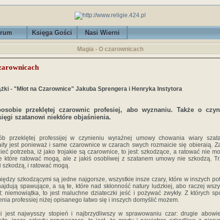
rum
Księga Gości
Nasi Wierni
Magia - O czarownicach
zarownicach
ążki - "Młot na Czarownice" Jakuba Sprengera i Henryka Instytora
osobie przeklętej czarownic profesiej, abo wyznaniu. Także o czyn
sięgi szatanowi niektóre objaśnienia.
ób przeklętej professijej w czynieniu wyraźnej umowy chowania wiary szata
ity jest ponieważ i same czarownice w czarach swych rozmaicie się obieraią. 
ieć potrzeba, iż jako trojakie są czarownice, to jest: szkodzące, a ratować nie m
e które ratować mogą, ale z jakiś osobliwej z szatanem umowy nie szkodzą. Tr
 i szkodzą, i ratować mogą.
iędzy szkodzącymi są jedne najgorsze, wszystkie insze czary, które w inszych po
najdują spawujące, a są te, które nad skłonność natury ludzkiej, abo raczej wszy
t: niemowiątka, to jest maluchne dziateczki jeść i pożywać zwykły. Z których s
enia professiej niżej opisanego łatwo się i inszych domyślić możem.
ci jest najwysszy stopień i najbrzydliwszy w sprawowaniu czar: drugie abow