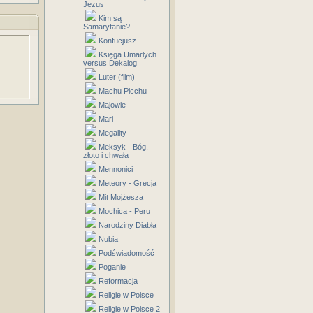
Jezus
Kim są
Samarytanie?
Konfucjusz
Księga Umarłych
versus Dekalog
Luter (film)
Machu Picchu
Majowie
Mari
Megality
Meksyk - Bóg,
złoto i chwała
Mennonici
Meteory - Grecja
Mit Mojżesza
Mochica - Peru
Narodziny Diabła
Nubia
Podświadomość
Poganie
Reformacja
Religie w Polsce
Religie w Polsce 2