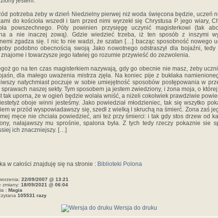
ziony jestem.
ód potrzeba żeby w dzień Niedzielny pierwej niż woda święcona będzie, uczeń 
zami do kościoła wszedł i tam przed nimi wyrzekł się Chrystusa P. jego wiary, Ch
ioła powszechnego. Póty powinien przysięgę uczynić magisterkowi (tak ab
na a nie inaczej zową). Gdzie wiedzieć trzeba, iż ten sposób z inszymi w
nemi zgadza się. I nic to nie wadzi, że szatan […] bacząc sposobność nowego u
goby podobno obecnością swoją Jako nowotnego odstraszył dla bojaźni, tedy
znajome i towarzysze jego łatwiej go rozumie przywieść do zezwolenia.
egoż go na ten czas magisterkiem nazywają, gdy go obecnie nie masz, żeby uczni
ojaśn, dla małego uważenia mistrza zjęła. Na koniec pije z bukłaka namienione
iwszy natychmiast poczuje w sobie umiejętność sposobów postępowania w prz
 sprawach naszej sekty. Tym sposobem ja jestem zwiedziony, i żona moja, o które
st tak uporna, że w ogień będzie wolała wniść, a niżeli cokolwiek prawdziwie powie
iestetyż oboje winni jesteśmy. Jako powiedział młodzieniec, tak się wszytko pok
em w przód wyspowiadawszy się, szedł z wielką l skruchą na śmierć. Żona zaś je
mej męce nie chciała powiedzieć, ani też przy śmierci: i tak gdy stos drzew od ka
ony, nałajawszy mu sprośnie, spalona była. Z tych tedy rzeczy pokaznie sie 
ssiej ich znaczniejszy. […]
ka w całości znajduję się na stronie :
Biblioteki Polona
worzenia:
22/09/2007 @ 13:21
e zmiany:
18/09/2021 @ 06:04
ia :
Magia
czytana
105531 razy
Wersja do druku