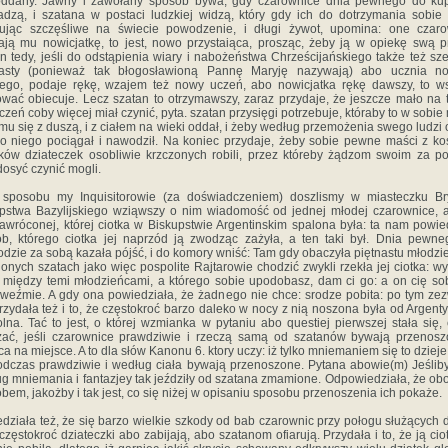
oddany. Jawny i zawołany sposób bywa, gdy czarownice dnia pewnego do kup
dzą, i szatana w postaci ludzkiej widzą, który gdy ich do dotrzymania sobie 
cując szczęśliwe na świecie powodzenie, i długi żywot, upomina: one czaro
ają mu nowicjatkę, to jest, nowo przystaiąca, prosząc, żeby ją w opiekę swą pr
n tedy, jeśli do odstąpienia wiary i nabożeństwa Chrześcijańskiego także też sze
iasty (ponieważ tak błogosławioną Pannę Maryję nazywają) abo ucznia n
ego, podaje rękę, wzajem też nowy uczeń, abo nowicjatka rękę dawszy, to w
wać obiecuje. Lecz szatan to otrzymawszy, zaraz przydaje, że jeszcze mało na 
czeń coby więcej miał czynić, pyta. szatan przysięgi potrzebuje, któraby to w sobie 
mu się z duszą, i z ciałem na wieki oddał, i żeby według przemożenia swego ludzi 
do niego pociągał i nawodził. Na koniec przydaje, żeby sobie pewne maści z koś
ków dziateczek osobliwie krzczonych robili, przez któreby żądzom swoim za 
dosyć czynić mogli.
 sposobu my Inquisitorowie (za doświadczeniem) doszlismy w miasteczku Br
pstwa Bazylijskiego wziąwszy o nim wiadomość od jednej młodej czarownice, 
awróconej, której ciotka w Biskupstwie Argentinskim spalona była: ta nam powie
b, którego ciotka jej naprzód ją zwodząc zażyła, a ten taki był. Dnia pewn
dzie za sobą kazała pójść, i do komory wniść: Tam gdy obaczyła piętnastu młodz
lonych szatach jako więc pospolite Rajtarowie chodzić zwykli rzekła jej ciotka: wy
 między temi młodzieńcami, a którego sobie upodobasz, dam ci go: a on cię so
weźmie. A gdy ona powiedziała, że żadnego nie chce: srodze pobita: po tym zez
rzydała też i to, że częstokroć barzo daleko w nocy z nią noszona była od Argent
lna. Tać to jest, o której wzmianka w pytaniu abo questiej pierwszej stała się,
ać, jeśli czarownice prawdziwie i rzeczą samą od szatanów bywają przenos
ca na miejsce. A to dla słów Kanonu 6. ktory uczy: iż tylko mniemaniem się to dzieje
odczas prawdziwie i według ciała bywają przenoszone. Pytana abowie(m) Jeśliby
g mniemania i fantazjey tak jeździły od szatana zmamione. Odpowiedziała, że ob
bem, jakożby i tak jest, co się niżej w opisaniu sposobu przenoszenia ich pokaże.
działa też, że się barzo wielkie szkody od bab czarownic przy połogu służących d
częstokroć dziateczki abo zabijają, abo szatanom ofiarują. Przydała i to, że ją ciot