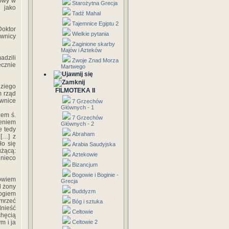
łowy w
Starożytna Grecja
 jako
Tadź Mahal
Tajemnice Egiptu 2
Doktor
Wielkie pytania
ownicy
Zaginione skarby
Majów i Azteków
adzili
Zwoje Znad Morza
ecznie
Martwego
dziego
FILMOTEKA II
m rząd
ownice
7 Grzechów
Głównych - 1
żem ś.
7 Grzechów
zeniem
Głównych - 2
e tedy
Abraham
 […] z
ło się
Arabia Saudyjska
użącą:
Aztekowie
 nieco
Bizancjum
Bogowie i Boginie -
bowiem
Grecja
d żony
Buddyzm
ogiem
umrzeć
Bóg i sztuka
nieść
Celtowie
chęcią
m i ja
Celtowie 2