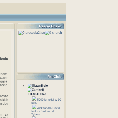
Trzecie Oczko
ieniu
nowi,
Rel-Club
Zaczym
ogące:
zecie,
FILMOTEKA
trosze
stkich
5000 lat religii w 90
sek.
posobu
Aleksandra David
Nell - Z Sikkimu do
iem są
Tybetu