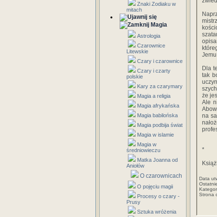
zwied
Znaki Zodiaku w
mitach
Naprz
mistr
Magia
kośc
szata
Astrologia
opisa
Czarownice
które
Litewskie
Jemu 
Czary i czarownice
Dla t
Czary i czarty
tak b
polskie
uczyn
Kary za czarymary
szych
że je
Magia a religia
Ale n
Magia afrykańska
Abowi
Magia babilońska
na sa
nałoż
Magia podbija świat
profe
Magia w islamie
Magia w
*
średniowieczu
Matka Joanna od
Książ
Aniołów
O czarownicach
Data ut
Ostatni
O pojęciu magii
Kategor
Strona 
Procesy o czary -
Prusy
Sztuka wróżenia