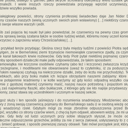
nie pobiła, dlatego iż garniec jakiś skrycie schowany odkrywszy wielu dziatek g
znaleźli. I wiele inszych rzeczy powiedziała przysięgę wprzód uczyniwszy,
ziwie wszytko powiada.
iałejgłowy powieści, strony czynienia professiej świadectwo daje Jan Nider 
ny czasów naszych (wielą uczonych swoich pism wsławiony) […] niektórzy czar
i swoje własne warzyli i jedli.
b zaś pojęcia tej nauki był jako powiedział, że czarownicy na pewny czas grom
i za sprawą swoją szatana także w osobie ludziej widali, któremu nowy uczeń koni
przyrzec o zaprzeniu wiary Chrześciańskiej […].
 przykład tenże przydając. Głośna rzecz była między ludźmi z powieści Piotra sę
ylgen, że w Berneńskiej ziemi trzynaście niemowiątek czarownice zjadły, za czy
e karał takowych krwie rozlewców. Gdy tedy Piotr pytał niektórej pojmanej czar
mby sposobem dziateczki małe jadły odpowiedziała, że takim sposobem:
emowiątka nie krzczone osobliwie czyhamy (abo też i krzczone) zwłaszcza krzy
rzeżegnane, i modlitwami nie obwarowane (uważ to czytelniku, iż za poduszc
ńskim nawięcej czyhają na niekrzczone dziatki, żeby do krztu nie przychodziły). T
ebkach, abo przy boku matek ich leżące obrzędami naszemi zabijamy: ktore
w potajemnie kradniemy i w kotle warzymy aż gdy kości odpadną wszytko cia
ynie z gęstszej materie] czyniemy maść, naszej nauce potrzebną i pojazdom sł
ą zaś napełniamy flaszki, abo bukłaczek, z którego gdy sie kto napije przydawszy
oniy, zaraz stawa się uczestnikiem i uczonym w naszej sekcie.
goż służy i ten sposób jaśniejszy i do rozumienia snadniejszy. Młodzieniec a
óry z żoną swoją czarownicą pojmany do Bernańskiego sadu (i w osobną wieżę o
ej wsadzony) rzekł. Gdybym mógł za moje zbrodnie odpuszczenia przed B
pić, wszytko co strony czarów wiem, z chęcią bym odjawił, abowiem widzę, że mi 
dzie. Gdy tedy od ludzi uczonych przy sobie stojących słyszał, że może od
teczne odpuszczenie grzechów, jeśliby za nie z serca żałował, usłyszawszy to z 
a śmierć gotował, i sposób pierwszej zarazy obiawił. Taki mówi porządek jest, który