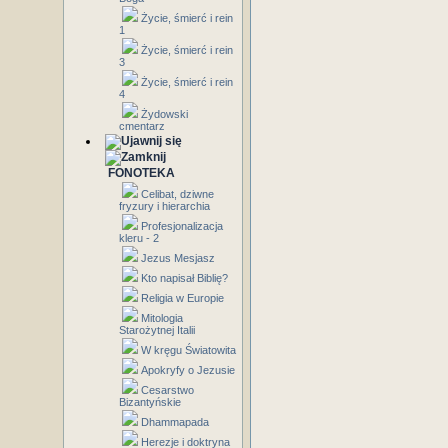
Życie, śmierć i rein
1
Życie, śmierć i rein
3
Życie, śmierć i rein
4
Żydowski
cmentarz
FONOTEKA
Celibat, dziwne
fryzury i hierarchia
Profesjonalizacja
kleru - 2
Jezus Mesjasz
Kto napisał Biblię?
Religia w Europie
Mitologia
Starożytnej Italii
W kręgu Światowita
Apokryfy o Jezusie
Cesarstwo
Bizantyńskie
Dhammapada
Herezje i doktryna