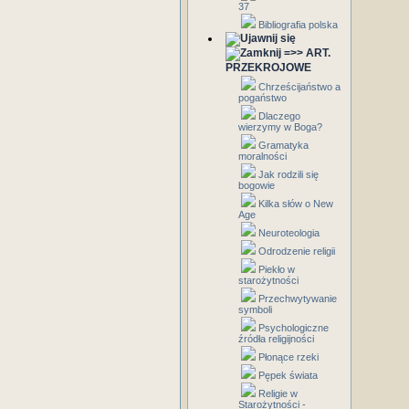
37
Bibliografia polska
=>> ART.
PRZEKROJOWE
Chrześcijaństwo a
pogaństwo
Dlaczego
wierzymy w Boga?
Gramatyka
moralności
Jak rodzili się
bogowie
Kilka słów o New
Age
Neuroteologia
Odrodzenie religii
Piekło w
starożytności
Przechwytywanie
symboli
Psychologiczne
źródła religijności
Płonące rzeki
Pępek świata
Religie w
Starożytności -