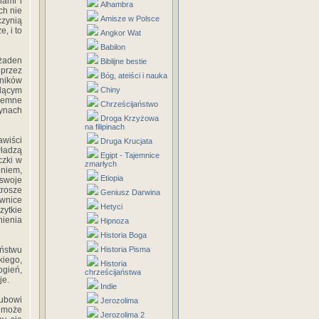
nami i
Alhambra
ch nie
Amisze w Polsce
czynią
, i to
Angkor Wat
Babilon
 żaden
Biblijne bestie
 przez
Bóg, ateiści i nauka
dników
ędącym
Chiny
ajemne
Chrześcijaństwo
zynach
Droga Krzyżowa
na filipinach
wiści
Druga Krucjata
władzą
Egipt - Tajemnice
czki w
zmarłych
eniem,
Etiopia
 swoje
trosze
Geniusz Darwina
ownice
Hetyci
ytkie
nienia
Hipnoza
Historia Boga
aństwu
Historia Pisma
kiego,
Historia
ogień,
chrześcijaństwa
je.
Indie
lubowi
Jerozolima
y może
Jerozolima 2