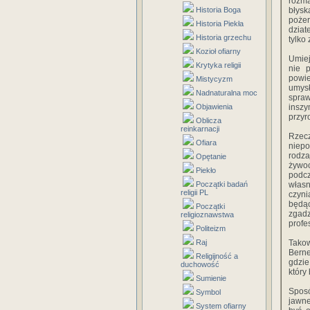
rozma
Historia Boga
błysk
pożer
Historia Piekła
dziat
Historia grzechu
tylko
Kozioł ofiarny
Umiej
Krytyka religii
nie p
powie
Mistycyzm
umysł
Nadnaturalna moc
spraw
Objawienia
inszy
przyr
Oblicza
reinkarnacji
Rzec
Ofiara
niepo
rodza
Opętanie
żywoc
Piekło
podcz
Początki badań
własn
religii PL
czyni
będą
Początki
zgadz
religioznawstwa
profe
Politeizm
Raj
Takow
Berne
Religijność a
gdzie
duchowość
który
Sumienie
Sposó
Symbol
jawne
System ofiarny