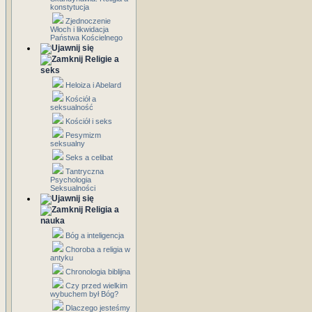
konstytucja
Zjednoczenie
Włoch i likwidacja
Państwa Kościelnego
Religie a
seks
Heloiza i Abelard
Kościół a
seksualność
Kościół i seks
Pesymizm
seksualny
Seks a celibat
Tantryczna
Psychologia
Seksualności
Religia a
nauka
Bóg a inteligencja
Choroba a religia w
antyku
Chronologia biblijna
Czy przed wielkim
wybuchem był Bóg?
Dlaczego jesteśmy