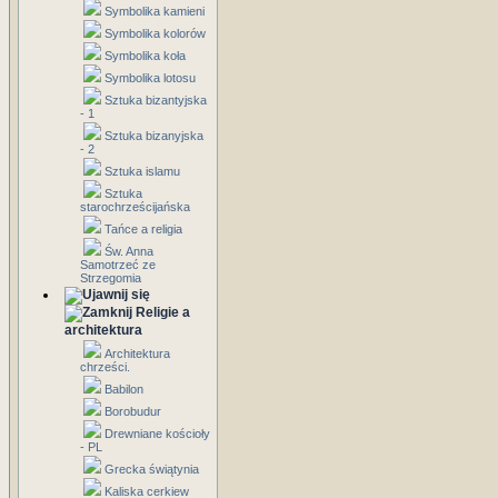
Symbolika kamieni
Symbolika kolorów
Symbolika koła
Symbolika lotosu
Sztuka bizantyjska
- 1
Sztuka bizanyjska
- 2
Sztuka islamu
Sztuka
starochrześcijańska
Tańce a religia
Św. Anna
Samotrzeć ze
Strzegomia
Religie a
architektura
Architektura
chrześci.
Babilon
Borobudur
Drewniane kościoły
- PL
Grecka świątynia
Kaliska cerkiew