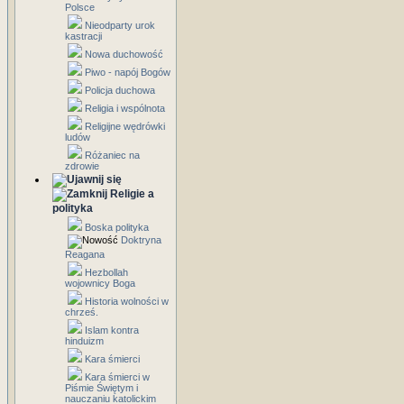
Polsce
Nieodparty urok
kastracji
Nowa duchowość
Piwo - napój Bogów
Policja duchowa
Religia i wspólnota
Religijne wędrówki
ludów
Różaniec na
zdrowie
Religie a
polityka
Boska polityka
Doktryna
Reagana
Hezbollah
wojownicy Boga
Historia wolności w
chrześ.
Islam kontra
hinduizm
Kara śmierci
Kara śmierci w
Piśmie Świętym i
nauczaniu katolickim