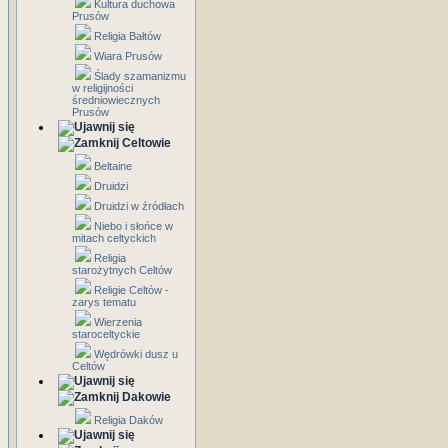
Kultura duchowa
Prusów
Religia Bałtów
Wiara Prusów
Ślady szamanizmu
w religijności
średniowiecznych
Prusów
Celtowie
Beltaine
Druidzi
Druidzi w źródłach
Niebo i słońce w
mitach celtyckich
Religia
starożytnych Celtów
Religie Celtów -
zarys tematu
Wierzenia
staroceltyckie
Wędrówki dusz u
Celtów
Dakowie
Religia Daków