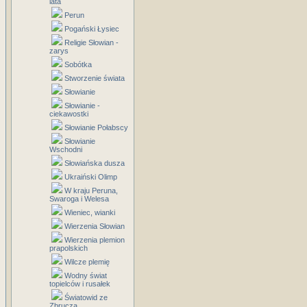
lata
Perun
Pogański Łysiec
Religie Słowian -
zarys
Sobótka
Stworzenie świata
Słowianie
Słowianie -
ciekawostki
Słowianie Połabscy
Słowianie
Wschodni
Słowiańska dusza
Ukraiński Olimp
W kraju Peruna,
Swaroga i Welesa
Wieniec, wianki
Wierzenia Słowian
Wierzenia plemion
prapolskich
Wilcze plemię
Wodny świat
topielców i rusałek
Światowid ze
Zbrucza