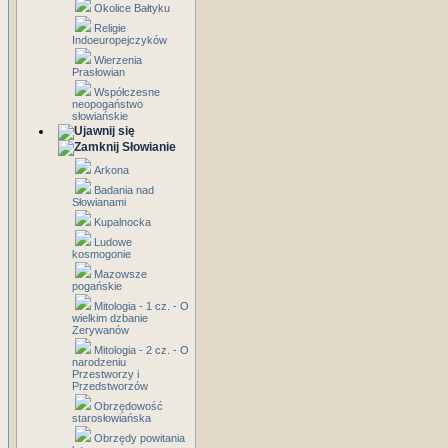
Okolice Bałtyku
Religie
Indoeuropejczyków
Wierzenia
Prasłowian
Współczesne
neopogaństwo
słowiańskie
Słowianie
Arkona
Badania nad
Słowianami
Kupalnocka
Ludowe
kosmogonie
Mazowsze
pogańskie
Mitologia - 1 cz. - O
wielkim dzbanie
Zerywanów
Mitologia - 2 cz. - O
narodzeniu
Przestworzy i
Przedstworzów
Obrzędowość
starosłowiańska
Obrzędy powitania