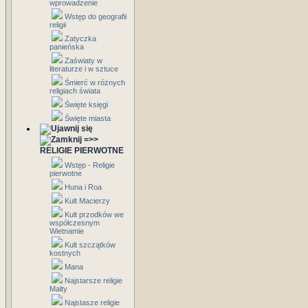
wprowadzenie
Wstęp do geografii
religii
Zatyczka
panieńska
Zaświaty w
literaturze i w sztuce
Śmierć w różnych
religiach świata
Święte księgi
Święte miasta
=>>
RELIGIE PIERWOTNE
Wstęp - Religie
pierwotne
Huna i Roa
Kult Macierzy
Kult przodków we
współczesnym
Wietnamie
Kult szczątków
kostnych
Mana
Najstarsze religie
Malty
Najstasze religie