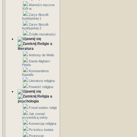
Wartości etyczne
XVII w.
Zarys filozofii
buddyjskiej 1
Zarys filozofii
buddyjskiej 2
Źródło moralności
Religie a
literatura
Anthony de Mello
Dante Alighieri -
Piekło
Konstandinos
Kawafis
Literatura religijna
Powieść religijna
Religia a
psychologia
Freud wobec religii
Jak zostać
przywódcą sekty
Konwersja religijna
Po końcu świata
Przeżycie