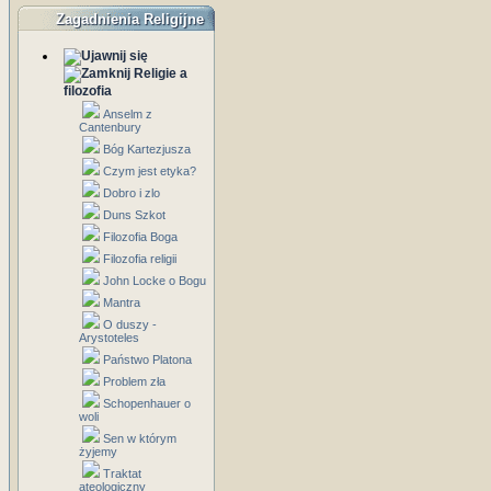
Zagadnienia Religijne
Religie a
filozofia
Anselm z
Cantenbury
Bóg Kartezjusza
Czym jest etyka?
Dobro i zlo
Duns Szkot
Filozofia Boga
Filozofia religii
John Locke o Bogu
Mantra
O duszy -
Arystoteles
Państwo Platona
Problem zła
Schopenhauer o
woli
Sen w którym
żyjemy
Traktat
ateologiczny