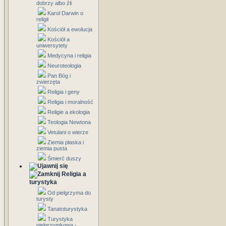
dobrzy albo źli
Karol Darwin o
religii
Kościół a ewolucja
Kościół a
uniwersytety
Medycyna i religia
Neuroteologia
Pan Bóg i
zwierzęta
Religia i geny
Religia i moralność
Religie a ekologia
Teologia Newtona
Vetulani o wierze
Ziemia płaska i
ziemia pusta
Śmierć duszy
Religia a
turystyka
Od pielgrzyma do
turysty
Tanatoturystyka
Turystyka
pielgrzymkowa -