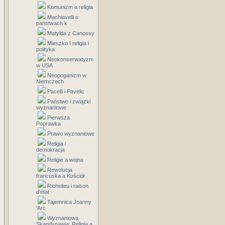
Komunizm a religia
Machiavelli o
państwach k
Matylda z Canossy
Mieszko I religia i
polityka
Neokonserwatyzm
w USA
Neopoganizm w
Niemczech
Pacelli i Pavelic
Państwo i związki
wyznaniowe
Pierwsza
Poprawka
Prawo wyznaniowe
Religia i
demokracja
Religie a wojna
Rewolucja
francuska a Kościół
Richelieu i raison
d'état
Tajemnica Joanny
'Arc
Wyznaniowa
Skandynawia: Religia a