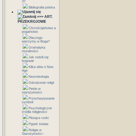
37
Bibliografia polska
=>> ART.
PRZEKROJOWE
Chrześcijaństwo a
pogaństwo
Dlaczego
wierzymy w Boga?
Gramatyka
moralności
Jak rodzili się
bogowie
Kilka słów o New
Age
Neuroteologia
Odrodzenie religii
Piekło w
starożytności
Przechwytywanie
symboli
Psychologiczne
źródła religijności
Płonące rzeki
Pępek świata
Religie w
Starożytności -