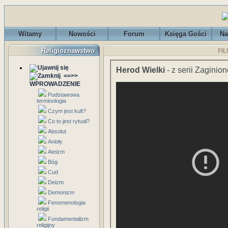
Witamy
Nowości
Forum
Księga Gości
Na
Religioznawstwo
FIL
Herod Wielki
- z serii Zaginio
==>>
WPROWADZENIE
Podstawowa
terminologia
Czym jest kult?
Co to jest rytuał?
Absolut
Anioły
Ateizm
Bóg
Cud
Deizm
Demonizm
Fenomenologia
religii
Fundamentalizm
religijny