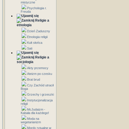
mistyczne
Psychologia r.
Freuda
Religie a
etnologia
Dzień Zaduszny
Etnologia religii
Kult słońca
Sati
Religie a
socjologia
Akty przemocy
Ateizm po czesku
Brat brud
Czy Zachód utracił
Boga
Grzechy i grzeszki
Instytucjonalizacja
religii
McJudaizm -
Kabała dla każdego!
Moda na
wegetarianizm
Mordy rytualne w