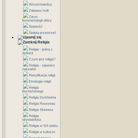
Wszechwiedza
Zabawa i kult
Zarys
fenomenologii ofiary
Świetość
Święta przestrzeń
Religia
Religia - jedna z
definicji
Czym jest religia?
Religia - zjawisko
naturalne
Klasyfikacja religii
Etnologia religii
Religia
Bocheńskiego
Religia Durkheima
Religia Rousseau
Religia Skinnera
Religia
obywatelska
Religia w XIX wieku
Religia w kulturze