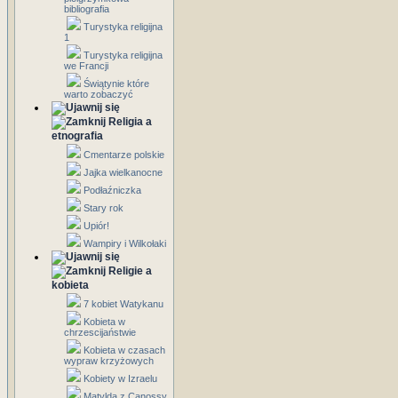
bibliografia
Turystyka religijna
1
Turystyka religijna
we Francji
Świątynie które
warto zobaczyć
Religia a
etnografia
Cmentarze polskie
Jajka wielkanocne
Podłaźniczka
Stary rok
Upiór!
Wampiry i Wilkołaki
Religie a
kobieta
7 kobiet Watykanu
Kobieta w
chrzescijaństwie
Kobieta w czasach
wypraw krzyżowych
Kobiety w Izraelu
Matylda z Canossy