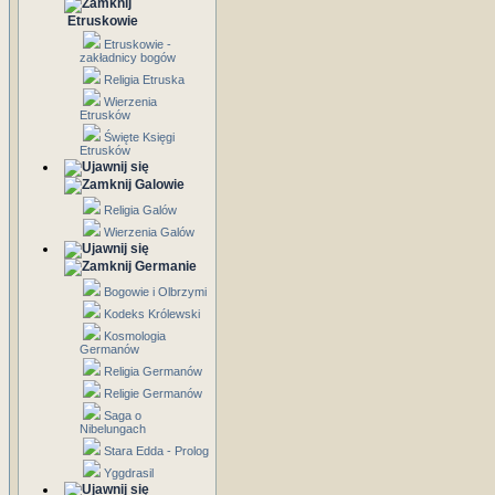
Etruskowie
Etruskowie -
zakładnicy bogów
Religia Etruska
Wierzenia
Etrusków
Święte Księgi
Etrusków
Galowie
Religia Galów
Wierzenia Galów
Germanie
Bogowie i Olbrzymi
Kodeks Królewski
Kosmologia
Germanów
Religia Germanów
Religie Germanów
Saga o
Nibelungach
Stara Edda - Prolog
Yggdrasil