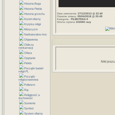
Historia Boga
Historia Piekła
Data utworzenia:
27/12/2013 @ 22:40
Historia grzechu
Ostatnie zmiany:
09/04/2018 @ 20:49
Kozioł ofiarny
Kategoria :
FILMOTEKA II
Strona czytana
102666 razy
Krytyka religii
Mistycyzm
Nadnaturalna moc
Objawienia
Oblicza
reinkarnacji
Ofiara
Opętanie
Nikt jeszc
Piekło
Początki badań
religii PL
Początki
religioznawstwa
Politeizm
Raj
Religijność a
duchowość
Sumienie
Symbol
System ofiarny