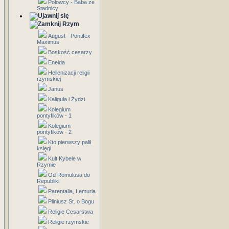
Połowcy - Baba ze
Stadnicy
Rzym
August - Pontifex
Maximus
Boskość cesarzy
Eneida
Hellenizacji religii
rzymskiej
Janus
Kaligula i Żydzi
Kolegium
pontyfików - 1
Kolegium
pontyfików - 2
Kto pierwszy palił
księgi
Kult Kybele w
Rzymie
Od Romulusa do
Republiki
Parentalia, Lemuria
Pliniusz St. o Bogu
Religie Cesarstwa
Religie rzymskie