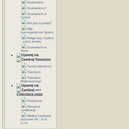
Szamanizm
Szamanizm 2
Szamanizm w
Syberii
Kim jest szaman?
Mity
kosmogoniczne Syberii
Religie Azji i Syberii
- zarys tematu
Szamanizm w
Korei
Totemizm
Teoria totemizmu
Totemizm
Totemizm
Malinowskiego
=>>
CHRONOLOGIA
Prehistoria
Pierwsze
cywilizacje
Wielkie rewolucje
duchowe VII - IV w.
p.n.e