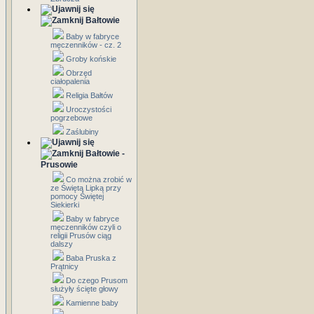
Bałtowie
Baby w fabryce
męczenników - cz. 2
Groby końskie
Obrzęd
ciałopalenia
Religia Bałtów
Uroczystości
pogrzebowe
Zaślubiny
Bałtowie -
Prusowie
Co można zrobić w
ze Świętą Lipką przy
pomocy Świętej
Siekierki
Baby w fabryce
męczenników czyli o
religii Prusów ciąg
dalszy
Baba Pruska z
Prątnicy
Do czego Prusom
służyły ścięte głowy
Kamienne baby