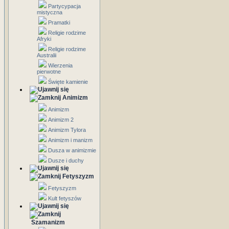
Partycypacja
mistyczna
Pramatki
Religie rodzime
Afryki
Religie rodzime
Australii
Wierzenia
pierwotne
Święte kamienie
Animizm
Animizm
Animizm 2
Animizm Tylora
Animizm i manizm
Dusza w animizmie
Dusze i duchy
Fetyszyzm
Fetyszyzm
Kult fetyszów
Szamanizm