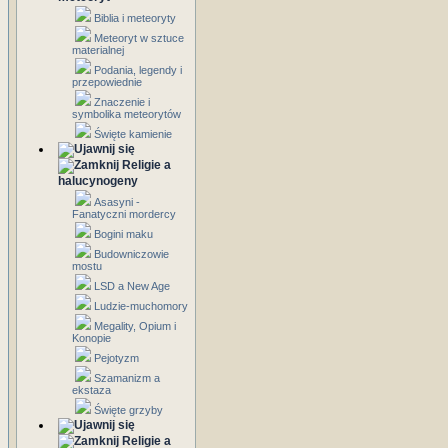
Biblia i meteoryty
Meteoryt w sztuce
materialnej
Podania, legendy i
przepowiednie
Znaczenie i
symbolika meteorytów
Święte kamienie
Religie a
halucynogeny
Asasyni -
Fanatyczni mordercy
Bogini maku
Budowniczowie
mostu
LSD a New Age
Ludzie-muchomory
Megality, Opium i
Konopie
Pejotyzm
Szamanizm a
ekstaza
Święte grzyby
Religie a