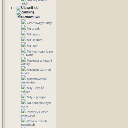
Rozwój historii
religii
Mitoznawstwo
Czas święty i mity
Mit grecki
Mit i epos
Mit i kultura
Mit i sen
Mit kosmogoniczny
Ks. Rodz.
Mitologia w historii
kultury
Mitologie Czarnej
Afryki
Mitoznawstwo
starożytne
Mity - część
kultury
Mity o potopie
Na początku była
woda
Potwory ludzko-
zwierzęce
Ptaki w mitach i
legendach