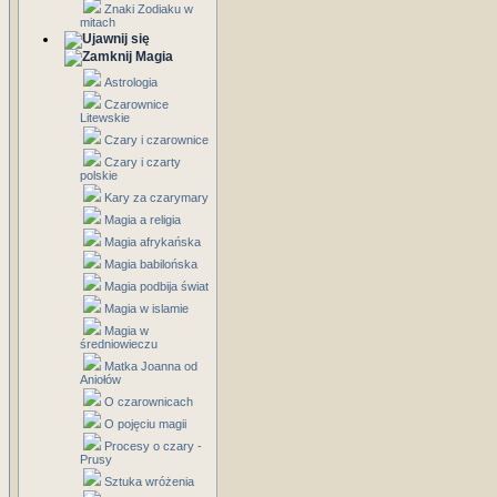
Znaki Zodiaku w
mitach
Magia
Astrologia
Czarownice
Litewskie
Czary i czarownice
Czary i czarty
polskie
Kary za czarymary
Magia a religia
Magia afrykańska
Magia babilońska
Magia podbija świat
Magia w islamie
Magia w
średniowieczu
Matka Joanna od
Aniołów
O czarownicach
O pojęciu magii
Procesy o czary -
Prusy
Sztuka wróżenia