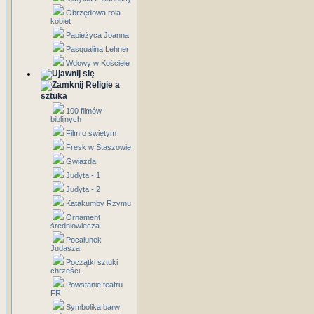
Obrzędowa rola
kobiet
Papieżyca Joanna
Pasqualina Lehner
Wdowy w Kościele
Religie a
sztuka
100 filmów
biblijnych
Film o świętym
Fresk w Staszowie
Gwiazda
Judyta - 1
Judyta - 2
Katakumby Rzymu
Ornament
średniowiecza
Pocałunek
Judasza
Początki sztuki
chrześci.
Powstanie teatru
FR
Symbolika barw