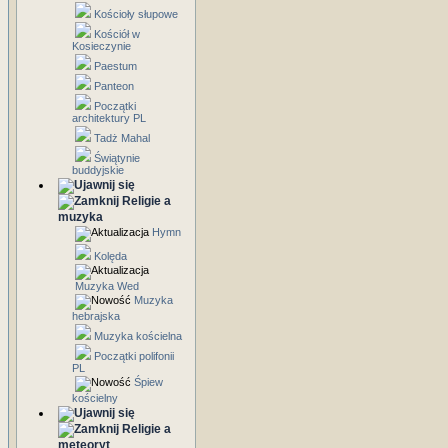
Kościoły słupowe
Kościół w
Kosieczynie
Paestum
Panteon
Początki
architektury PL
Tadż Mahal
Świątynie
buddyjskie
Religie a
muzyka
Hymn
Kolęda
Muzyka Wed
Muzyka
hebrajska
Muzyka kościelna
Początki polifonii
PL
Śpiew
kościelny
Religie a
meteoryt