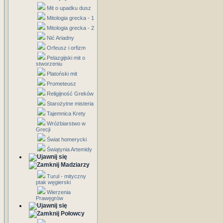
Mit o upadku dusz
Mitologia grecka - 1
Mitologia grecka - 2
Nić Ariadny
Orfeusz i orfizm
Pelazgijski mit o
stworzeniu
Platoński mit
Prometeusz
Religijność Greków
Starożytne misteria
Tajemnica Krety
Wróżbiarstwo w
Grecji
Świat homerycki
Świątynia Artemidy
Madziarzy
Turul - mityczny
ptak węgierski
Wierzenia
Prawęgrów
Połowcy