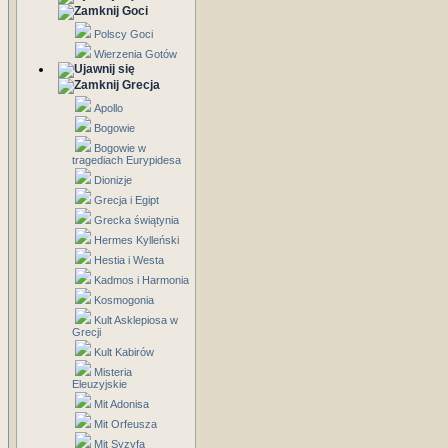
Goci
Polscy Goci
Wierzenia Gotów
Grecja
Apollo
Bogowie
Bogowie w
tragediach Eurypidesa
Dionizje
Grecja i Egipt
Grecka świątynia
Hermes Kylleński
Hestia i Westa
Kadmos i Harmonia
Kosmogonia
Kult Asklepiosa w
Grecji
Kult Kabirów
Misteria
Eleuzyjskie
Mit Adonisa
Mit Orfeusza
Mit Syzyfa