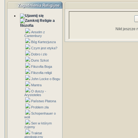
Zagadnienia Religijne
Religie a
filozofia
Nikt jeszcze 
Anselm z
Cantenbury
Bóg Kartezjusza
Czym jest etyka?
Dobro i zlo
Duns Szkot
Filozofia Boga
Filozofia religii
John Locke o Bogu
Mantra
O duszy -
Arystoteles
Państwo Platona
Problem zła
Schopenhauer o
woli
Sen w którym
żyjemy
Traktat
ateologiczny