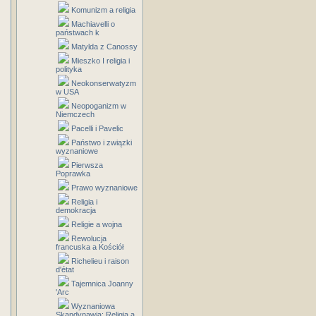
Komunizm a religia
Machiavelli o
państwach k
Matylda z Canossy
Mieszko I religia i
polityka
Neokonserwatyzm
w USA
Neopoganizm w
Niemczech
Pacelli i Pavelic
Państwo i związki
wyznaniowe
Pierwsza
Poprawka
Prawo wyznaniowe
Religia i
demokracja
Religie a wojna
Rewolucja
francuska a Kościół
Richelieu i raison
d'état
Tajemnica Joanny
'Arc
Wyznaniowa
Skandynawia: Religia a