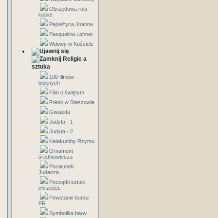
Obrzędowa rola
kobiet
Papieżyca Joanna
Pasqualina Lehner
Wdowy w Kościele
Religie a
sztuka
100 filmów
biblijnych
Film o świętym
Fresk w Staszowie
Gwiazda
Judyta - 1
Judyta - 2
Katakumby Rzymu
Ornament
średniowiecza
Pocałunek
Judasza
Początki sztuki
chrześci.
Powstanie teatru
FR
Symbolika barw