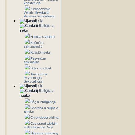
konstytucja
Zjednoczenie
Włoch i likwidacja
Państwa Kościelnego
Religie a
seks
Heloiza i Abelard
Kościół a
seksualność
Kościół i seks
Pesymizm
seksualny
Seks a celibat
Tantryczna
Psychologia
Seksualności
Religia a
nauka
Bóg a inteligencja
Choroba a religia w
antyku
Chronologia biblijna
Czy przed wielkim
wybuchem był Bóg?
Dlaczego jesteśmy