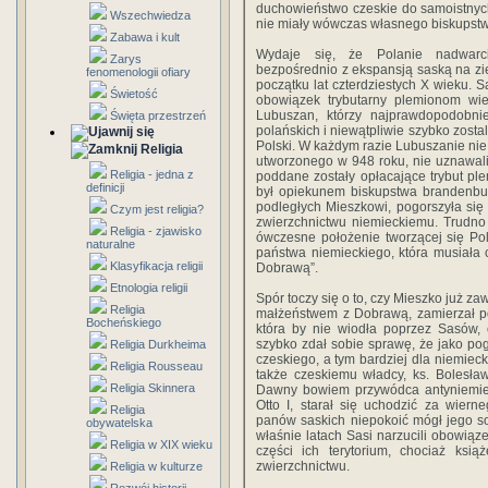
duchowieństwo czeskie do samoistnych
Wszechwiedza
nie miały wówczas własnego biskupstwa,
Zabawa i kult
Wydaje się, że Polanie nadwarci
Zarys
bezpośrednio z ekspansją saską na zi
fenomenologii ofiary
początku lat czterdziestych X wieku. S
Świetość
obowiązek trybutarny plemionom wie
Lubuszan, którzy najprawdopodobn
Święta przestrzeń
polańskich i niewątpliwie szybko zosta
Polski. W każdym razie Lubuszanie nie
Religia
utworzonego w 948 roku, nie uznawali
Religia - jedna z
poddane zostały opłacające trybut ple
definicji
był opiekunem biskupstwa brandenbur
podległych Mieszkowi, pogorszyła się
Czym jest religia?
zwierzchnictwu niemieckiemu. Trudno 
Religia - zjawisko
ówczesne położenie tworzącej się Pols
naturalne
państwa niemieckiego, która musiała 
Klasyfikacja religii
Dobrawą”.
Etnologia religii
Spór toczy się o to, czy Mieszko już z
Religia
małżeństwem z Dobrawą, zamierzał po
Bocheńskiego
która by nie wiodła poprzez Sasów,
szybko zdał sobie sprawę, że jako po
Religia Durkheima
czeskiego, a tym bardziej dla niemieck
Religia Rousseau
także czeskiemu władcy, ks. Bolesła
Religia Skinnera
Dawny bowiem przywódca antyniemie
Otto I, starał się uchodzić za wiern
Religia
panów saskich niepokoić mógł jego so
obywatelska
właśnie latach Sasi narzucili obowiąz
Religia w XIX wieku
części ich terytorium, chociaż ksi
zwierzchnictwu.
Religia w kulturze