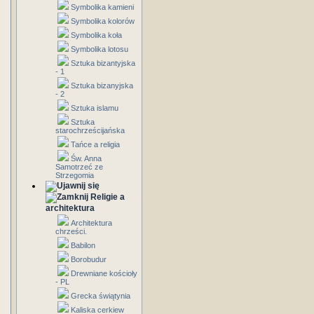
Symbolika kamieni
Symbolika kolorów
Symbolika koła
Symbolika lotosu
Sztuka bizantyjska
- 1
Sztuka bizanyjska
- 2
Sztuka islamu
Sztuka
starochrześcijańska
Tańce a religia
Św. Anna
Samotrzeć ze
Strzegomia
Religie a
architektura
Architektura
chrześci.
Babilon
Borobudur
Drewniane kościoły
- PL
Grecka świątynia
Kaliska cerkiew