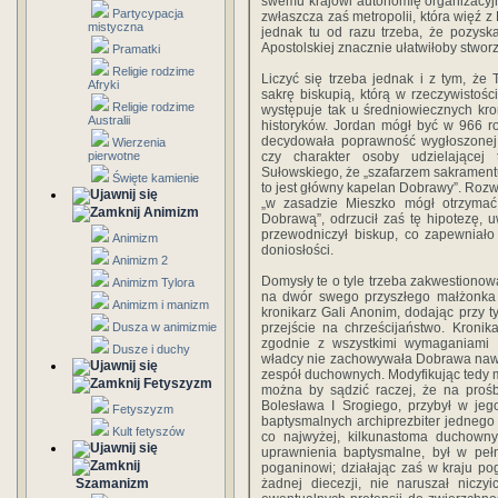
swemu krajowi autonomię organizacyjn
Partycypacja
zwłaszcza zaś metropolii, która więź 
mistyczna
jednak tu od razu trzeba, że pozyskan
Apostolskiej znacznie ułatwiłoby stworz
Pramatki
Religie rodzime
Liczyć się trzeba jednak i z tym, że
Afryki
sakrę biskupią, którą w rzeczywistości
Religie rodzime
występuje tak u średniowiecznych kroni
Australii
historyków. Jordan mógł być w 966 
decydowała poprawność wygłoszonej 
Wierzenia
pierwotne
czy charakter osoby udzielającej
Sułowskiego, że „szafarzem sakramentu
Święte kamienie
to jest główny kapelan Dobrawy”. Rozw
„w zasadzie Mieszko mógł otrzymać 
Animizm
Dobrawą”, odrzucił zaś tę hipotezę, 
przewodniczył biskup, co zapewniało
Animizm
doniosłości.
Animizm 2
Domysły te o tyle trzeba zakwestionow
Animizm Tylora
na dwór swego przyszłego małżonka z
Animizm i manizm
kronikarz Gali Anonim, dodając przy 
Dusza w animizmie
przejście na chrześcijaństwo. Kronik
zgodnie z wszystkimi wymaganiami 
Dusze i duchy
władcy nie zachowywała Dobrawa nawet 
zespół duchownych. Modyfikując tedy
Fetyszyzm
można by sądzić raczej, że na prośb
Bolesława I Srogiego, przybył w jeg
Fetyszyzm
baptysmalnych archiprezbiter jednego
Kult fetyszów
co najwyżej, kilkunastoma duchownym
uprawnienia baptysmalne, był w peł
poganinowi; działając zaś w kraju p
Szamanizm
żadnej diecezji, nie naruszał niczy