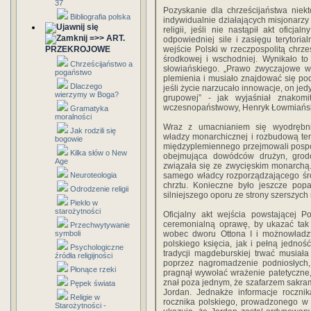
37
Pozyskanie dla chrześcijaństwa niek
Bibliografia polska
indywidualnie działających misjonarzy
religii, jeśli nie nastąpił akt oficj
=>> ART.
odpowiedniej sile i zasięgu terytorial
PRZEKROJOWE
wejście Polski w rzeczpospolitą chrze
środkowej i wschodniej. Wynikało t
Chrześcijaństwo a
słowiańskiego. „Prawo zwyczajowe wr
pogaństwo
plemienia i musiało znajdować się po
Dlaczego
jeśli życie narzucało innowacje, on je
wierzymy w Boga?
grupowej” - jak wyjaśniał znakom
wczesnopaństwowy, Henryk Łowmiańsk
Gramatyka
moralności
Wraz z umacnianiem się wyodrębni
Jak rodzili się
władzy monarchicznej i rozbudową ter
bogowie
międzyplemiennego przejmowali pospoł
Kilka słów o New
obejmująca dowódców drużyn, grodów
Age
związała się ze zwycięskim monarchą. 
Neuroteologia
samego władcy rozporządzającego śro
chrztu. Konieczne było jeszcze popa
Odrodzenie religii
silniejszego oporu ze strony szerszych m
Piekło w
starożytności
Oficjalny akt wejścia powstającej P
ceremonialną oprawę, by ukazać tak 
Przechwytywanie
symboli
wobec dworu Ottona I i możnowładzt
polskiego księcia, jak i pełną jedno
Psychologiczne
tradycji magdeburskiej trwać musiała
źródła religijności
poprzez nagromadzenie podniosłych,
Płonące rzeki
pragnął wywołać wrażenie patetyczne,
znał poza jednym, że szafarzem sakramen
Pępek świata
Jordan. Jednakże informacje rocznik
Religie w
rocznika polskiego, prowadzonego w
Starożytności -