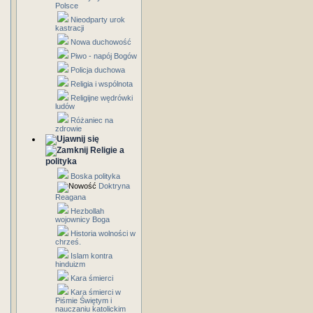
Polsce
Nieodparty urok
kastracji
Nowa duchowość
Piwo - napój Bogów
Policja duchowa
Religia i wspólnota
Religijne wędrówki
ludów
Różaniec na
zdrowie
Religie a
polityka
Boska polityka
Doktryna
Reagana
Hezbollah
wojownicy Boga
Historia wolności w
chrześ.
Islam kontra
hinduizm
Kara śmierci
Kara śmierci w
Piśmie Świętym i
nauczaniu katolickim