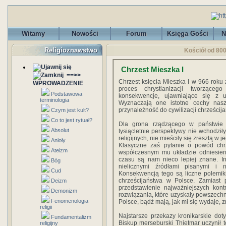
Witamy
Nowości
Forum
Księga Gości
N
Religioznawstwo
Kościół od 800
Chrzest Mieszka I
==>>
Chrzest księcia Mieszka I w 966 roku
WPROWADZENIE
proces chrystianizacji tworząceg
Podstawowa
konsekwencje, ujawniające się z up
terminologia
Wyznaczają one istotne cechy nasze
przynależność do cywilizacji chrześcij
Czym jest kult?
Co to jest rytuał?
Dla grona rządzącego w państwie 
Absolut
tysiącletnie perspektywy nie wchodził
religijnych, nie mieściły się zresztą w 
Anioły
Klasyczne zaś pytanie o powód chrz
Ateizm
współczesnym mu układzie odniesieni
czasu są nam nieco lepiej znane. I
Bóg
nielicznymi źródłami pisanymi i 
Cud
Konsekwencją tego są liczne polemik
chrześcijaństwa w Polsce. Zamiast 
Deizm
przedstawienie najważniejszych kon
Demonizm
rozwiązania, które uzyskały powszechn
Fenomenologia
Polsce, bądź mają, jak mi się wydaje, 
religii
Najstarsze przekazy kronikarskie dot
Fundamentalizm
Biskup merseburski Thietmar uczynił t
religijny