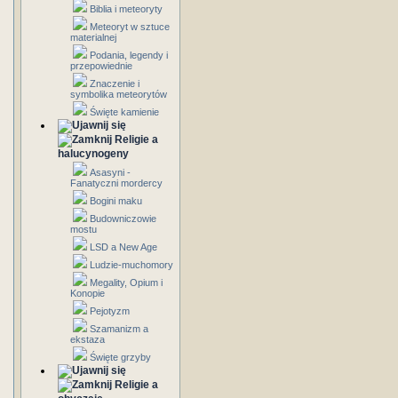
Biblia i meteoryty
Meteoryt w sztuce
materialnej
Podania, legendy i
przepowiednie
Znaczenie i
symbolika meteorytów
Święte kamienie
Religie a
halucynogeny
Asasyni -
Fanatyczni mordercy
Bogini maku
Budowniczowie
mostu
LSD a New Age
Ludzie-muchomory
Megality, Opium i
Konopie
Pejotyzm
Szamanizm a
ekstaza
Święte grzyby
Religie a