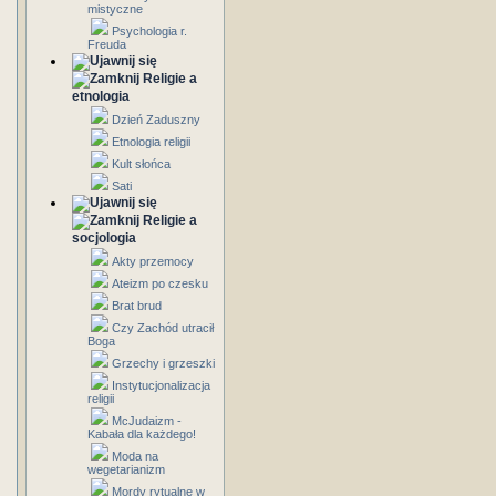
mistyczne
Psychologia r.
Freuda
Religie a
etnologia
Dzień Zaduszny
Etnologia religii
Kult słońca
Sati
Religie a
socjologia
Akty przemocy
Ateizm po czesku
Brat brud
Czy Zachód utracił
Boga
Grzechy i grzeszki
Instytucjonalizacja
religii
McJudaizm -
Kabała dla każdego!
Moda na
wegetarianizm
Mordy rytualne w