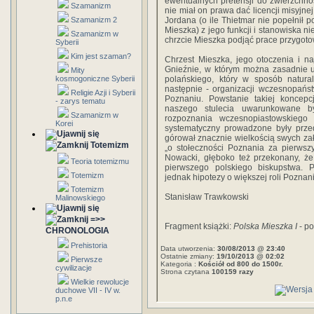
ewentualnych pretensji do zwierzchnoś
Szamanizm
nie miał on prawa dać licencji misyjne
Szamanizm 2
Jordana (o ile Thietmar nie popełnił p
Mieszka) z jego funkcji i stanowiska n
Szamanizm w
chrzcie Mieszka podjąć prace przygoto
Syberii
Kim jest szaman?
Chrzest Mieszka, jego otoczenia i na
Gnieźnie, w którym można zasadnie 
Mity
kosmogoniczne Syberii
polańskiego, który w sposób natural
następnie - organizacji wczesnopańs
Religie Azji i Syberii
Poznaniu. Powstanie takiej koncepcj
- zarys tematu
naszego stulecia uwarunkowane b
Szamanizm w
rozpoznania wczesnopiastowskiego
Korei
systematyczny prowadzone były prz
górował znacznie wielkością swych z
Totemizm
„o stołeczności Poznania za pierwszy
Nowacki, głęboko też przekonany, że
Teoria totemizmu
pierwszego polskiego biskupstwa. P
Totemizm
jednak hipotezy o większej roli Poznan
Totemizm
Stanisław Trawkowski
Malinowskiego
=>>
Fragment książki:
Polska Mieszka I
- po
CHRONOLOGIA
Prehistoria
Data utworzenia:
30/08/2013 @ 23:40
Ostatnie zmiany:
19/10/2013 @ 02:02
Pierwsze
Kategoria :
Kościół od 800 do 1500r.
cywilizacje
Strona czytana
100159 razy
Wielkie rewolucje
duchowe VII - IV w.
p.n.e