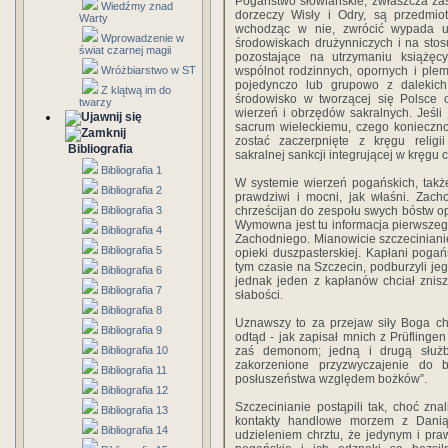
Pogaństwo słowiańskie, zwłaszcza za
Wiedźmy znad
dorzeczy Wisły i Odry, są przedmio
Warty
wchodząc w nie, zwrócić wypada u
Wprowadzenie w
środowiskach drużynniczych i na sto
świat czarnej magii
pozostające na utrzymaniu książęc
Wróżbiarstwo w ST
wspólnot rodzinnych, opornych i ple
pojedynczo lub grupowo z dalekich
Z klątwą im do
środowisko w tworzącej się Polsce o
twarzy
wierzeń i obrzędów sakralnych. Jeśli
sacrum wieleckiemu, czego konieczn
zostać zaczerpnięte z kręgu religi
Bibliografia
sakralnej sankcji integrującej w kręgu 
Bibliografia 1
W systemie wierzeń pogańskich, takż
Bibliografia 2
prawdziwi i mocni, jak właśni. Zach
Bibliografia 3
chrześcijan do zespołu swych bóstw op
Wymowna jest tu informacja pierwsze
Bibliografia 4
Zachodniego. Mianowicie szczecinianie
Bibliografia 5
opieki duszpasterskiej. Kapłani pogań
tym czasie na Szczecin, podburzyli jeg
Bibliografia 6
jednak jeden z kapłanów chciał znisz
Bibliografia 7
słabości.
Bibliografia 8
Uznawszy to za przejaw siły Boga chrz
Bibliografia 9
odtąd - jak zapisał mnich z Prüflinge
Bibliografia 10
zaś demonom; jedną i drugą służbę
zakorzenione przyzwyczajenie do 
Bibliografia 11
posłuszeństwa względem bożków”.
Bibliografia 12
Szczecinianie postąpili tak, choć zna
Bibliografia 13
kontakty handlowe morzem z Danią
Bibliografia 14
udzieleniem chrztu, że jedynym i pr