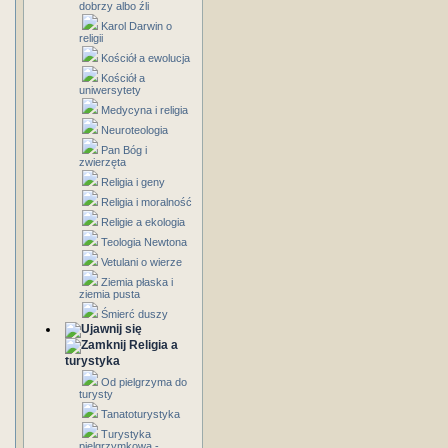
dobrzy albo źli
Karol Darwin o
religii
Kościół a ewolucja
Kościół a
uniwersytety
Medycyna i religia
Neuroteologia
Pan Bóg i
zwierzęta
Religia i geny
Religia i moralność
Religie a ekologia
Teologia Newtona
Vetulani o wierze
Ziemia płaska i
ziemia pusta
Śmierć duszy
Religia a
turystyka
Od pielgrzyma do
turysty
Tanatoturystyka
Turystyka
pielgrzymkowa -