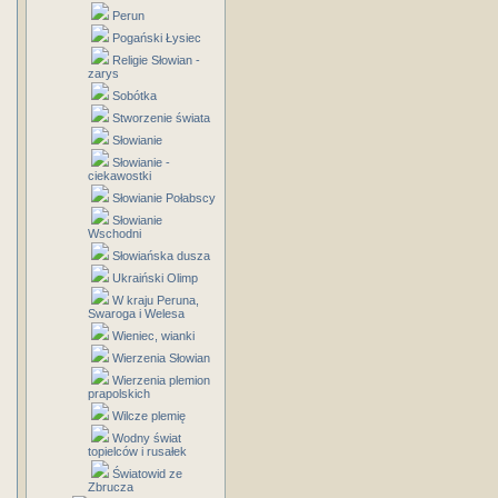
Perun
Pogański Łysiec
Religie Słowian -
zarys
Sobótka
Stworzenie świata
Słowianie
Słowianie -
ciekawostki
Słowianie Połabscy
Słowianie
Wschodni
Słowiańska dusza
Ukraiński Olimp
W kraju Peruna,
Swaroga i Welesa
Wieniec, wianki
Wierzenia Słowian
Wierzenia plemion
prapolskich
Wilcze plemię
Wodny świat
topielców i rusałek
Światowid ze
Zbrucza