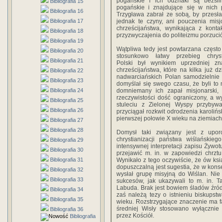
pogańskie i ich odznaki są bezsil
Bibliografia 15
pogańskie i znajdujące się w nich
Bibliografia 16
Trzygława zabrał ze sobą, by przesł
Bibliografia 17
jednak te czyny, ani pouczenia mis
chrześcijaństwa, wynikająca z konta
Bibliografia 18
przyzwyczajenia do politeizmu porzucić
Bibliografia 19
Wątpliwa tedy jest powtarzana często
Bibliografia 20
stosunkowo łatwy przebieg chrysti
Bibliografia 21
Polski był wynikiem uprzedniej zn
chrześcijaństwa, które na kilka już dz
Bibliografia 22
nadwarciańskich Polan samodzielnie 
Bibliografia 23
domyślał się swego czasu, że byli to
Bibliografia 24
domniemany ich zapał misjonarski,
rzeczywistości dość ograniczony, a w
Bibliografia 25
stuleciu z Zielonej Wyspy przybywa
Bibliografia 26
przyciągał rozkwit odrodzenia karoliń
pierwszej połowie X wieku na ziemiach 
Bibliografia 27
Bibliografia 28
Domysł taki związany jest z upor
chrystianizacji państwa wiślański
Bibliografia 29
intensywnej interpretacji zapisu Żywot
Bibliografia 30
przejawić m. in. w zapowiedzi chrztu
Bibliografia 31
Wynikało z tego oczywiście, że ów ksi
dopuszczalną jest sugestia, że w kon
Bibliografia 32
wysłał grupę misyjną do Wiślan. Nie
Bibliografia 33
sukcesów, jak ukazywali to m. in. T
Labuda. Brak jest bowiem śladów źródło
Bibliografia 34
zaś należą tezy o istnieniu biskups
Bibliografia 35
wieku. Rozstrzygające znaczenie ma fa
średniej Wisły stosowano wyłącznie
Bibliografia 36
przez Kościół.
Bibliografia