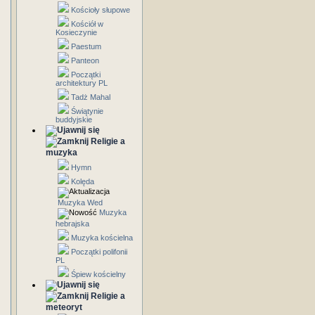
Kościoły słupowe
Kościół w
Kosieczynie
Paestum
Panteon
Początki
architektury PL
Tadż Mahal
Świątynie
buddyjskie
Religie a
muzyka
Hymn
Kolęda
Muzyka Wed
Muzyka
hebrajska
Muzyka kościelna
Początki polifonii
PL
Śpiew kościelny
Religie a
meteoryt