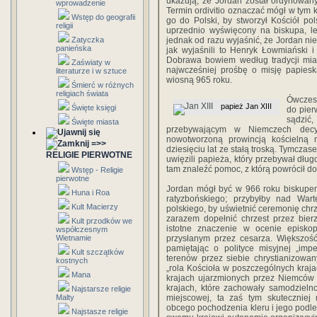
ukazują, że Jordan został ordynowan
wprowadzenie
Termin ordivitio oznaczać mógł w tym 
Wstęp do geografii
go do Polski, by stworzył Kościół pols
religii
uprzednio wyświęcony na biskupa, le
Zatyczka
jednak od razu wyjaśnić, że Jordan nie
panieńska
jak wyjaśnili to Henryk Łowmiański i
Dobrawa bowiem według tradycji miał
Zaświaty w
najwcześniej prośbę o misję papie
literaturze i w sztuce
wiosną 965 roku.
Śmierć w różnych
religiach świata
Ówczesn
papież Jan XIII
Święte księgi
do pier
sądzić
Święte miasta
przebywającym w Niemczech decy
nowotworzoną prowincją kościelną 
=>>
dziesięciu lat ze stałą troską. Tymcz
RELIGIE PIERWOTNE
uwięzili papieża, który przebywał dług
tam znaleźć pomoc, z którą powrócił d
Wstęp - Religie
pierwotne
Jordan mógł być w 966 roku biskupe
Huna i Roa
ratyzbońskiego; przybyłby nad War
Kult Macierzy
polskiego, by uświetnić ceremonię chrz
zarazem dopełnić chrzest przez bier
Kult przodków we
istotne znaczenie w ocenie episko
współczesnym
Wietnamie
przysłanym przez cesarza. Większość
pamiętając o polityce misyjnej „imp
Kult szczątków
terenów przez siebie chrystianizowa
kostnych
„rola Kościoła w poszczególnych kraja
Mana
krajach ujarzmionych przez Niemców K
krajach, które zachowały samodzieln
Najstarsze religie
Malty
miejscowej, ta zaś tym skuteczniej 
obcego pochodzenia kleru i jego podleg
Najstasze religie