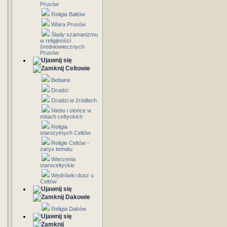
Prusów
Religia Bałtów
Wiara Prusów
Ślady szamanizmu
w religijności
średniowiecznych
Prusów
Celtowie
Beltaine
Druidzi
Druidzi w źródłach
Niebo i słońce w
mitach celtyckich
Religia
starożytnych Celtów
Religie Celtów -
zarys tematu
Wierzenia
staroceltyckie
Wędrówki dusz u
Celtów
Dakowie
Religia Daków