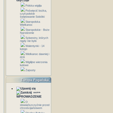
obyczaje
Polska wigilja
Poświęcić bożka,
czyli polskie
świętowanie Sobótki
Staropolska
Wielkanoc
Staropolskie - Boże
Narodzenie
Sylwestry, których
nigdy nie było
Walentynki - 14
lutego
Wielkanoc dawniej i
dziś
Wigilijne wierzenia
ludowe
Zapusty
Europa Pogańska
==>>
WPROWADZENIE
O
słowiańszczyźnie przed
chrześcijaństwem