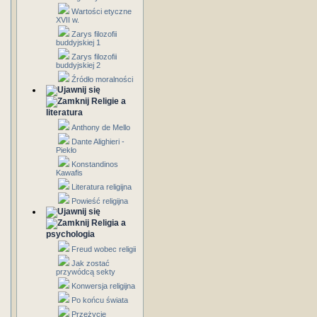
Wartości etyczne
XVII w.
Zarys filozofii
buddyjskiej 1
Zarys filozofii
buddyjskiej 2
Źródło moralności
Religie a
literatura
Anthony de Mello
Dante Alighieri -
Piekło
Konstandinos
Kawafis
Literatura religijna
Powieść religijna
Religia a
psychologia
Freud wobec religii
Jak zostać
przywódcą sekty
Konwersja religijna
Po końcu świata
Przeżycie