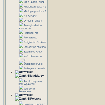
Mit o upadku dusz
Mitologia grecka - 1
Mitologia grecka - 2
Nić Ariadny
Orfeusz i orfizm
Pelazgijski mit o
stworzeniu
Platoński mit
Prometeusz
Religijność Greków
Starożytne misteria
Tajemnica Krety
Wróżbiarstwo w
Grecji
Świat homerycki
Świątynia Artemidy
Madziarzy
Turul - mityczny
ptak węgierski
Wierzenia
Prawęgrów
Połowcy
Połowcy - Baba ze