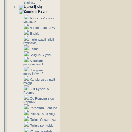
Stadnicy
Rzym
August - Pontifex
Maximus
Boskość cesarzy
Eneida
Hellenizacji religii
rzymskiej
Janus
Kaligula i Żydzi
Kolegium
pontyfików - 1
Kolegium
pontyfików - 2
Kto pierwszy palił
księgi
Kult Kybele w
Rzymie
Od Romulusa do
Republiki
Parentalia, Lemuria
Pliniusz St. o Bogu
Religie Cesarstwa
Religie rzymskie
Wczesna religia