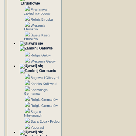
Etruskowie
Etruskowie -
zakładnicy bogów
Religia Etruska
Wierzenia
Etrusków
Święte Księgi
Etrusków
Galowie
Religia Galów
Wierzenia Galów
Germanie
Bogowie i Olbrzymi
Kodeks Królewski
Kosmologia
Germanów
Religia Germanów
Religie Germanów
Saga o
Nibelungach
Stara Edda - Prolog
Yggdrasil