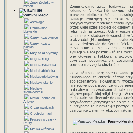
Znaki Zodiaku w
mitach
Zogniskowanie uwagi badawczej na 
skłonić ks. Mieszka I do przyjęcia ch
pierwsze nieliczne źródła pozwala
Magia
sytuację tworzącej się Polski w
Astrologia
pozytywistyczne tendencje szkoły kryty
przez wiele dziesięcioleci do dziejów 
Czarownice
religijnych na uboczu. Gdy wreszcie 
Litewskie
chrztu przez władców słowiańskich w 
Czary i czarownice
brak źródeł: „Nie umiemy nic powiedzie
Czary i czarty
w przeciwieństwie do świata śródzi
polskie
chrztem nie stał się przedmiotem nicz
sytuacji miejsce poszukiwań analitycz
Kary za czarymary
one głównie z traktowania skutków 
Magia a religia
cywilizacji postantyczno-chrześcija
powodem przyjęcia chrztu. (...)
Magia afrykańska
Magia babilońska
Odrzucić trzeba tezę przedstawioną 
Magia podbija świat
Sułowskiego, że chrześcijaństwo przyn
społeczeństwom słowiańskim tworz
Magia w islamie
miejscowe pogaństwo, że grupy pionie
Magia w
naturalnymi przywódcami chciały, prz
średniowieczu
więzów pogańskiej religii i magii. W 
cechowało zamiłowanie do cudowności
Matka Joanna od
Aniołów
przywódczych, przywiązanie do rytualiz
tu przypomnieć informację z początku X
O czarownicach
czarownica z sitem w ręku, co miało i
O pojęciu magii
Procesy o czary -
Państwo Meszka
Prusy
Sztuka wróżenia