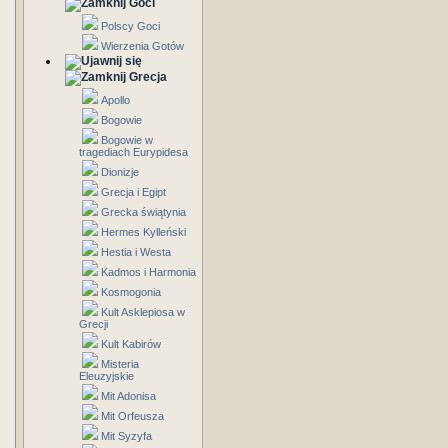
Goci
Polscy Goci
Wierzenia Gotów
Grecja
Apollo
Bogowie
Bogowie w
tragediach Eurypidesa
Dionizje
Grecja i Egipt
Grecka świątynia
Hermes Kylleński
Hestia i Westa
Kadmos i Harmonia
Kosmogonia
Kult Asklepiosa w
Grecji
Kult Kabirów
Misteria
Eleuzyjskie
Mit Adonisa
Mit Orfeusza
Mit Syzyfa