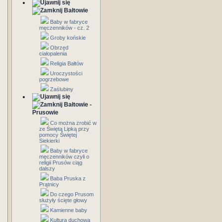
Bałtowie
Baby w fabryce
męczenników - cz. 2
Groby końskie
Obrzęd
ciałopalenia
Religia Bałtów
Uroczystości
pogrzebowe
Zaślubiny
Bałtowie -
Prusowie
Co można zrobić w
ze Świętą Lipką przy
pomocy Świętej
Siekierki
Baby w fabryce
męczenników czyli o
religii Prusów ciąg
dalszy
Baba Pruska z
Prątnicy
Do czego Prusom
służyły ścięte głowy
Kamienne baby
Kultura duchowa