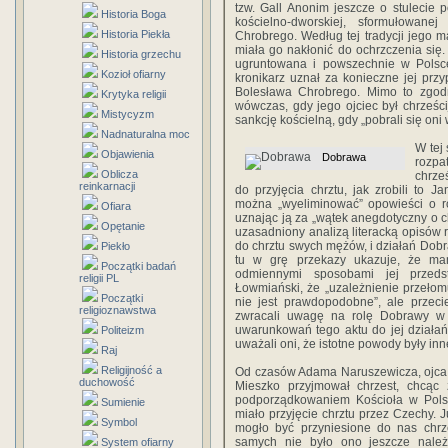
tzw. Gall Anonim jeszcze o stulecie p
Historia Boga
kościelno-dworskiej, sformułowan
Historia Piekła
Chrobrego. Według tej tradycji jego m
miała go nakłonić do ochrzczenia się
Historia grzechu
ugruntowana i powszechnie w Polsc
Kozioł ofiarny
kronikarz uznał za konieczne jej prz
Bolesława Chrobrego. Mimo to zgodni
Krytyka religii
wówczas, gdy jego ojciec był chrześ
Mistycyzm
sankcję kościelną, gdy „pobrali się oni 
Nadnaturalna moc
W tej
Objawienia
Dobrawa
rozpa
Oblicza
chrze
reinkarnacji
do przyjęcia chrztu, jak zrobili to 
można „wyeliminować” opowieści o r
Ofiara
uznając ją za „wątek anegdotyczny o 
Opętanie
uzasadniony analizą literacką opisów r
do chrztu swych mężów, i działań Dob
Piekło
tu w grę przekazy ukazuje, że mam
Początki badań
odmiennymi sposobami jej przeds
religii PL
Łowmiański, że „uzależnienie przełom
Początki
nie jest prawdopodobne”, ale przeci
religioznawstwa
zwracali uwagę na rolę Dobrawy w 
uwarunkowań tego aktu do jej działa
Politeizm
uważali oni, że istotne powody były inne.
Raj
Religijność a
Od czasów Adama Naruszewicza, ojca no
duchowość
Mieszko przyjmował chrzest, chcąc 
podporządkowaniem Kościoła w Polsc
Sumienie
miało przyjęcie chrztu przez Czechy.
Symbol
mogło być przyniesione do nas chrz
samych nie było ono jeszcze należ
System ofiarny