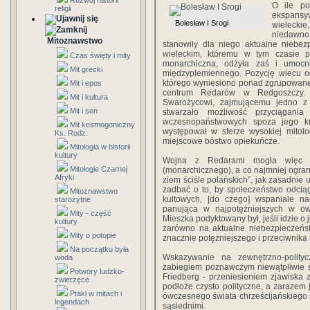
Rozwój historii
O ile po
religii
ekspansy
Bolesław I Srogi
wielecki
niedawno
Mitoznawstwo
stanowiły dla niego aktualne niebez
wieleckim, któremu w tym czasie pr
Czas święty i mity
monarchiczna, odżyła zaś i umocn
Mit grecki
międzyplemiennego. Pozycję wiecu o
którego wyniesiono ponad zgrupowane
Mit i epos
centrum Redarów w Redgoszczy. P
Mit i kultura
Swarożycowi, zajmującemu jedno z n
Mit i sen
stwarzało możliwość przyciągania
wczesnopaństwowych spoza jego kr
Mit kosmogoniczny
występował w sferze wysokiej mitolog
Ks. Rodz.
miejscowe bóstwo opiekuńcze.
Mitologia w historii
kultury
Wojna z Redarami mogła więc „s
Mitologie Czarnej
(monarchicznego), a co najmniej ogran
Afryki
ziem ściśle polańskich”, jak zasadnie
zadbać o to, by społeczeństwo odcią
Mitoznawstwo
kultowych, [do czego] wspaniale nada
starożytne
panująca w najpotężniejszych w ow
Mity - część
Mieszka podyktowany był, jeśli idzie 
kultury
zarówno na aktualne niebezpieczeńst
Mity o potopie
znacznie potężniejszego i przeciwnika
Na początku była
Wskazywanie na zewnętrzno-polityc
woda
zabiegiem poznawczym niewątpliwie s
Potwory ludzko-
Friedberg - przeniesieniem zjawiska zł
zwierzęce
podłoże czysto polityczne, a zarazem 
Ptaki w mitach i
ówczesnego świata chrześcijańskiego 
legendach
sąsiednimi.