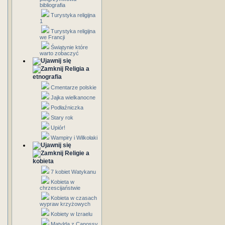
bibliografia
Turystyka religijna
1
Turystyka religijna
we Francji
Świątynie które
warto zobaczyć
Religia a
etnografia
Cmentarze polskie
Jajka wielkanocne
Podłaźniczka
Stary rok
Upiór!
Wampiry i Wilkołaki
Religie a
kobieta
7 kobiet Watykanu
Kobieta w
chrzescijaństwie
Kobieta w czasach
wypraw krzyżowych
Kobiety w Izraelu
Matylda z Canossy