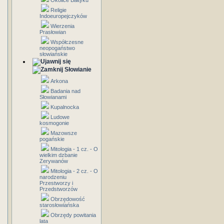
Okolice Bałtyku
Religie
Indoeuropejczyków
Wierzenia
Prasłowian
Współczesne
neopogaństwo
słowiańskie
Słowianie
Arkona
Badania nad
Słowianami
Kupalnocka
Ludowe
kosmogonie
Mazowsze
pogańskie
Mitologia - 1 cz. - O
wielkim dzbanie
Zerywanów
Mitologia - 2 cz. - O
narodzeniu
Przestworzy i
Przedstworzów
Obrzędowość
starosłowiańska
Obrzędy powitania
lata