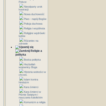
Polsce
Nieodparty urok
kastracji
Nowa duchowość
Piwo - napój Bogów
Policja duchowa
Religia i wspólnota
Religijne wędrówki
ludów
Różaniec na
zdrowie
Religie a
polityka
Boska polityka
Hezbollah
wojownicy Boga
Historia wolności w
chrześ.
Islam kontra
hinduizm
Kara śmierci
Kara śmierci w
Piśmie Świętym i
nauczaniu katolickim
Komunizm a religia