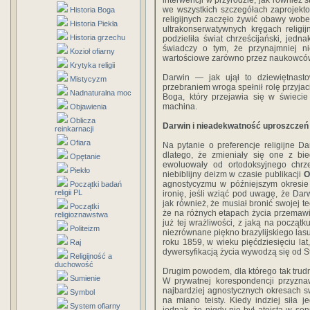
interwencji w przyrodzie, jak również 
we wszystkich szczegółach zaprojekt
Historia Boga
religijnych zaczęło żywić obawy wobec
Historia Piekła
ultrakonserwatywnych kręgach religi
Historia grzechu
podzieliła świat chrześcijański, jedn
świadczy o tym, że przynajmniej n
Kozioł ofiarny
wartościowe zarówno przez naukowców, j
Krytyka religii
Darwin — jak ujął to dziewiętnast
Mistycyzm
przebraniem wroga spełnił rolę przyjac
Nadnaturalna moc
Boga, który przejawia się w świecie
machina.
Objawienia
Oblicza
Darwin i nieadekwatność uproszczeń
reinkarnacji
Ofiara
Na pytanie o preferencje religijne D
dlatego, że zmieniały się one z bi
Opętanie
ewoluowały od ortodoksyjnego chrz
Piekło
niebiblijny deizm w czasie publikacji
O
agnostycyzmu w późniejszym okresie ży
Początki badań
religii PL
ironię, jeśli wziąć pod uwagę, że Dar
jak również, że musiał bronić swojej 
Początki
że na różnych etapach życia przemawia
religioznawstwa
już tej wrażliwości, z jaką na początk
Politeizm
niezrównane piękno brazylijskiego las
roku 1859, w wieku pięćdziesięciu lat
Raj
dywersyfikacją życia wywodzą się od S
Religijność a
duchowość
Drugim powodem, dla którego tak trudn
Sumienie
W prywatnej korespondencji przyzna
najbardziej agnostycznych okresach 
Symbol
na miano teisty. Kiedy indziej siła 
System ofiarny