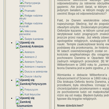
oddzielne stworzenie każdego ga
Partycypacja
odpowiedzialny za istnienie obrzydl
mistyczna
gąsienic. Ale jeżeli świat, w którym
jedynym światem, w którym mogły pow
Pramatki
uwolnić Boga od odpowiedzialności?
Religie rodzime
Afryki
Fakt, że Darwin wielokrotnie odw
Religie rodzime
najwyższego Stwórcę, był do pogodze
Australii
otwartym umyśle. Doskonałym przykład
Oxfordzie kazanie, w którym uznał po
Wierzenia
skrytykował ludzi pragnących znaleź
pierwotne
jeszcze przez naukę. Już wtedy zdaw
Święte kamienie
apologetów religijnych, szukających
nauki. Temple zaakceptował teorię ewo
Animizm
podstawę dla przekonania, że histori
W latach osiemdziesiątych został on
Animizm
kościoła anglikańskiego dla osiągni
Animizm 2
pochowano Darwina w Opactwie Wes
żadnych religijnych przeszkód. [9] 
Animizm Tylora
Wilberforcem w 1860 roku to „zamierzc
Animizm i manizm
teoria Darwina jest w pełni zgodna „z ża
Dusza w animizmie
Wzmianka o debacie Wilberforce’a i
Dusze i duchy
Advancement of Science w 1860 roku pr
Dla biskupa Oxfordu teoria Darwina, 
Fetyszyzm
przodkami, była obraźliwa. Uznając 
chrześcijańskim przekonaniem o wyjątk
Fetyszyzm
że pochodzenie ludzi od małpokształ
Kult fetyszów
różni się od małpy. Błędem byłoby jed
typowe dla kręgów religijnych.
Nowe dziedzictwo?
Szamanizm