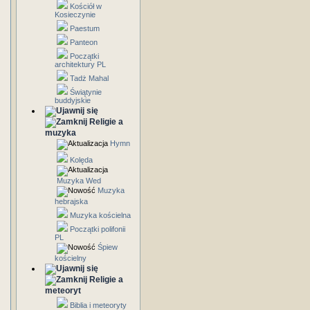
Kościół w
Kosieczynie
Paestum
Panteon
Początki
architektury PL
Tadż Mahal
Świątynie
buddyjskie
Religie a
muzyka
Hymn
Kolęda
Muzyka Wed
Muzyka
hebrajska
Muzyka kościelna
Początki polifonii
PL
Śpiew
kościelny
Religie a
meteoryt
Biblia i meteoryty