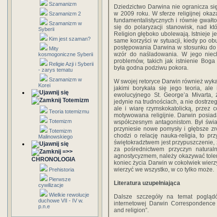
Szamanizm
Dziedzictwo Darwina nie ogranicza się
w 2009 roku. W sferze religijnej oka
Szamanizm 2
fundamentalistycznych i równie gwałt
Szamanizm w
się do polaryzacji stanowisk, nad kt
Syberii
Religion głęboko ubolewają. Istnieje j
Kim jest szaman?
same korzyści w sytuacji, kiedy po 
postępowania Darwina w stosunku do p
Mity
wzór do naśladowania. W jego niec
kosmogoniczne Syberii
problemów, takich jak istnienie Bog
Religie Azji i Syberii
była godna podziwu pokora.
- zarys tematu
Szamanizm w
W swojej retoryce Darwin również wyka
Korei
jakimi borykała się jego teoria, ale
ewolucyjnego St. George’a Mivarta, ż
Totemizm
jedynie na trudnościach, a nie dostrzeg
ale i wiarę rzymskokatolicką, przez 
Teoria totemizmu
motywowana religijnie. Darwin posiada
Totemizm
współczesnym antagonistom. Był świad
przyniesie nowe pomysły i głębsze zr
Totemizm
chodzi o relację nauka-religia, to p
Malinowskiego
świętokradztwem jest przypuszczenie,
za pośrednictwem przyczyn natura
=>>
agnostycyzmem, należy okazywać toler
CHRONOLOGIA
koniec życia Darwin w cokolwiek wierzy
wierzyć we wszystko, w co tylko może.
Prehistoria
Pierwsze
Literatura uzupełniająca
cywilizacje
Wielkie rewolucje
Dalsze szczegóły na temat pogląd
duchowe VII - IV w.
internetowej Darwin Correspondence 
p.n.e
and religion”.