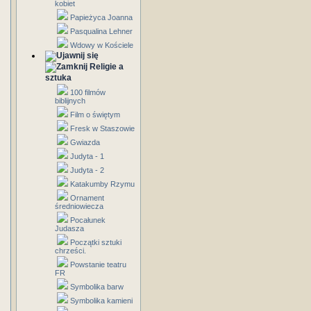
kobiet
Papieżyca Joanna
Pasqualina Lehner
Wdowy w Kościele
Religie a
sztuka
100 filmów
biblijnych
Film o świętym
Fresk w Staszowie
Gwiazda
Judyta - 1
Judyta - 2
Katakumby Rzymu
Ornament
średniowiecza
Pocałunek
Judasza
Początki sztuki
chrześci.
Powstanie teatru
FR
Symbolika barw
Symbolika kamieni