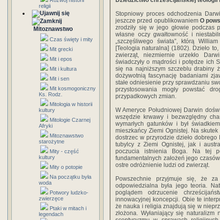
Dziedzictwo chrześcijańskiej teologii
Rozwój historii
religii
Stopniowy proces odchodzenia Darwi
jeszcze przed opublikowaniem
O pows
zrodziły się w jego głowie podczas 
Mitoznawstwo
własne oczy gwałtowność i niestabil
Czas święty i mity
„szczęśliwego świata”, którą Willi
[Teologia naturalna] (1802). Dzieło to
Mit grecki
zwierząt, niezmiernie urzekło Dar
Mit i epos
świadczyły o mądrości i potędze ich St
się na najniższym szczeblu drabiny 
Mit i kultura
dożywotnią fascynację badaniami zjaw
Mit i sen
stałe odniesienie przy sprawdzaniu swoj
Mit kosmogoniczny
przystosowania mogły powstać drog
Ks. Rodz.
przypadkowych zmian.
Mitologia w historii
W Ameryce Południowej Darwin doświad
kultury
wszędzie krwawy i bezwzględny chara
Mitologie Czarnej
wymarłych gatunków i był świadkiem t
Afryki
mieszkańcy Ziemi Ognistej. Na skutek t
Mitoznawstwo
dostrzec w przyrodzie dzieło dobrego
starożytne
tubylcy z Ziemi Ognistej, jak i aust
poczucia istnienia Boga. Na tej 
Mity - część
kultury
fundamentalnych założeń jego czasów,
ostre odróżnienie ludzi od zwierząt.
Mity o potopie
Na początku była
Powszechnie przyjmuje się, że za 
woda
odpowiedzialna była jego teoria. Na
poglądem odrzucenie chrześcijań
Potwory ludzko-
zwierzęce
innowacyjnej koncepcji. Obie te inte
że nauka i religia znajdują się w niep
Ptaki w mitach i
złożona. Wyłaniający się naturalizm
legendach