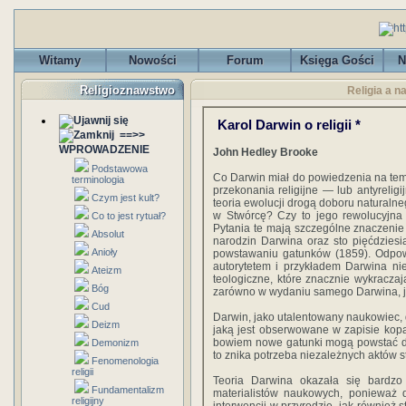
Witamy
Nowości
Forum
Księga Gości
N
Religioznawstwo
Religia a na
Karol Darwin o religii *
==>>
WPROWADZENIE
John Hedley Brooke
Podstawowa
Co Darwin miał do powiedzenia na temat
terminologia
przekonania religijne — lub antyrelig
Czym jest kult?
teoria ewolucji drogą doboru naturalne
w Stwórcę? Czy to jego rewolucyjna 
Co to jest rytuał?
Pytania te mają szczególne znaczenie
Absolut
narodzin Darwina oraz sto pięćdziesi
Anioły
powstawaniu gatunków (1859). Odpo
autorytetem i przykładem Darwina ni
Ateizm
teologiczne, które znacznie wykraczaj
Bóg
zarówno w wydaniu samego Darwina, ja
Cud
Darwin, jako utalentowany naukowiec, d
Deizm
jaką jest obserwowane w zapisie kop
bowiem nowe gatunki mogą powstać dr
Demonizm
to znika potrzeba niezależnych aktów s
Fenomenologia
religii
Teoria Darwina okazała się bardzo 
Fundamentalizm
materialistów naukowych, ponieważ 
religijny