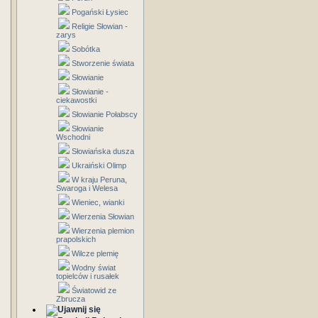
Pogański Łysiec
Religie Słowian -
zarys
Sobótka
Stworzenie świata
Słowianie
Słowianie -
ciekawostki
Słowianie Połabscy
Słowianie
Wschodni
Słowiańska dusza
Ukraiński Olimp
W kraju Peruna,
Swaroga i Welesa
Wieniec, wianki
Wierzenia Słowian
Wierzenia plemion
prapolskich
Wilcze plemię
Wodny świat
topielców i rusałek
Światowid ze
Zbrucza