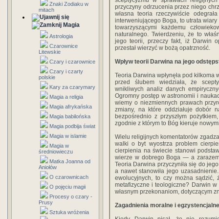
sceptycyzmu w sprawach religijnyc
Znaki Zodiaku w
przyczyny odrzucenia przez niego chr
mitach
własna teoria rzeczywiście odegrała
interweniującego Boga, to utrata wiary
Magia
towarzyszącymi każdemu człowieko
naturalnego. Twierdzeniu, że to właś
Astrologia
jego teorii, przeczy fakt, iż Darwin
Czarownice
przestał wierzyć w bożą opatrzność.
Litewskie
Wpływ teorii Darwina na jego odstęp
Czary i czarownice
Czary i czarty
Teoria Darwina wpłynęła pod kilkoma w
polskie
przed ślubem wiedziała, że scept
Kary za czarymary
wnikliwych analiz danych empiryczny
Ogromny postęp w astronomii i naukac
Magia a religia
wiemy o niezmiennych prawach przyro
Magia afrykańska
zmiany, na które oddziałuje dobór n
bezpośrednio z przyszłym pożytkiem,
Magia babilońska
zgodnie z którym to Bóg kieruje nowy
Magia podbija świat
Magia w islamie
Wielu religijnych komentatorów zgadza 
walki o byt wyostrza problem cierpi
Magia w
cierpienia na świecie stanowi podst
średniowieczu
wierze w dobrego Boga — a zarazem j
Matka Joanna od
Teoria Darwina przyczyniła się do j
Aniołów
a nawet stanowiła jego uzasadnienie.
O czarownicach
ewolucyjnych, to czy można sądzić, 
metafizyczne i teologiczne? Darwin w
O pojęciu magii
własnym przekonaniom, dotyczącym znac
Procesy o czary -
Prusy
Zagadnienia moralne i egzystencjaln
Sztuka wróżenia