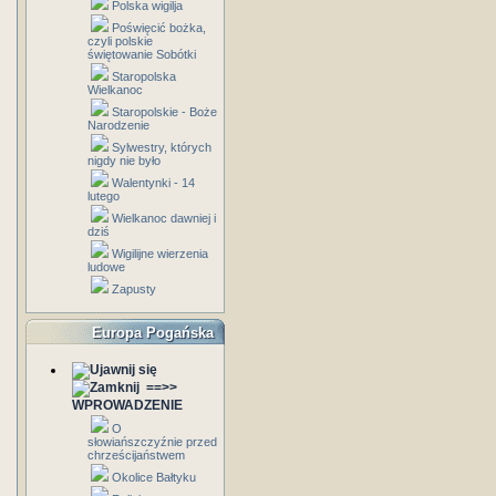
Polska wigilja
Poświęcić bożka,
czyli polskie
świętowanie Sobótki
Staropolska
Wielkanoc
Staropolskie - Boże
Narodzenie
Sylwestry, których
nigdy nie było
Walentynki - 14
lutego
Wielkanoc dawniej i
dziś
Wigilijne wierzenia
ludowe
Zapusty
Europa Pogańska
==>>
WPROWADZENIE
O
słowiańszczyźnie przed
chrześcijaństwem
Okolice Bałtyku