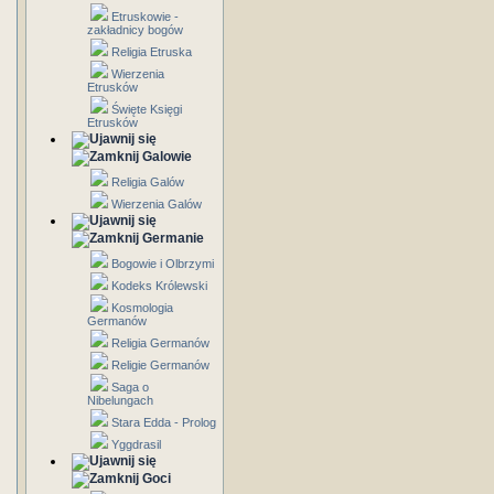
Etruskowie -
zakładnicy bogów
Religia Etruska
Wierzenia
Etrusków
Święte Księgi
Etrusków
Galowie
Religia Galów
Wierzenia Galów
Germanie
Bogowie i Olbrzymi
Kodeks Królewski
Kosmologia
Germanów
Religia Germanów
Religie Germanów
Saga o
Nibelungach
Stara Edda - Prolog
Yggdrasil
Goci