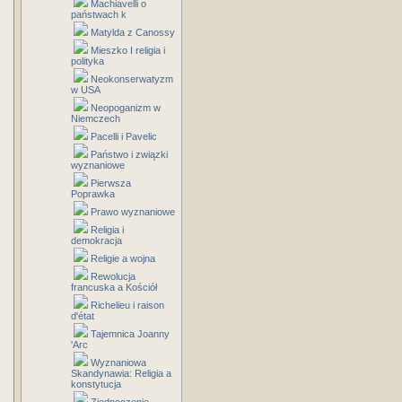
Machiavelli o
państwach k
Matylda z Canossy
Mieszko I religia i
polityka
Neokonserwatyzm
w USA
Neopoganizm w
Niemczech
Pacelli i Pavelic
Państwo i związki
wyznaniowe
Pierwsza
Poprawka
Prawo wyznaniowe
Religia i
demokracja
Religie a wojna
Rewolucja
francuska a Kościół
Richelieu i raison
d'état
Tajemnica Joanny
'Arc
Wyznaniowa
Skandynawia: Religia a
konstytucja