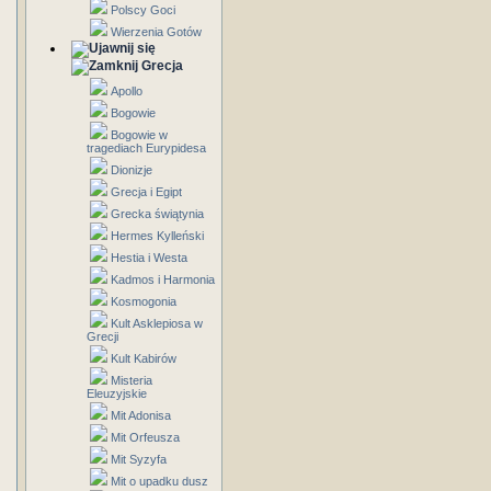
Polscy Goci
Wierzenia Gotów
Grecja
Apollo
Bogowie
Bogowie w
tragediach Eurypidesa
Dionizje
Grecja i Egipt
Grecka świątynia
Hermes Kylleński
Hestia i Westa
Kadmos i Harmonia
Kosmogonia
Kult Asklepiosa w
Grecji
Kult Kabirów
Misteria
Eleuzyjskie
Mit Adonisa
Mit Orfeusza
Mit Syzyfa
Mit o upadku dusz