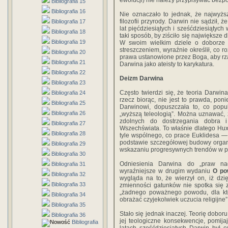
ewolucji) nie należy przypisywać bezpo
Bibliografia 15
Bibliografia 16
Nie oznaczało to jednak, że najwyżs
filozofii przyrody. Darwin nie sądził
Bibliografia 17
lat pięćdziesiątych i sześćdziesiątyc
Bibliografia 18
taki sposób, by ziściło się największe
Bibliografia 19
W swoim wielkim dziele o doborze 
streszczeniem, wyraźnie określił, co 
Bibliografia 20
prawa ustanowione przez Boga, aby rzą
Bibliografia 21
Darwina jako ateisty to karykatura.
Bibliografia 22
Deizm Darwina
Bibliografia 23
Często twierdzi się, że teoria Darwin
Bibliografia 24
rzecz biorąc, nie jest to prawda, poni
Bibliografia 25
Darwinowi, dopuszczała to, co popul
Bibliografia 26
„wyższą teleologią”. Można uznawać,
zdolnych do dostrzegania dobra i
Bibliografia 27
Wszechświata. To właśnie dlatego Hux
Bibliografia 28
tyle wspólnego, co prace Euklidesa — 
podstawie szczegółowej budowy organ
Bibliografia 29
wskazaniu progresywnych trendów w pr
Bibliografia 30
Odniesienia Darwina do „praw nad
Bibliografia 31
wyraźniejsze w drugim wydaniu
O po
Bibliografia 32
wygląda na to, że wierzył on, iż dzi
Bibliografia 33
zmienności gatunków nie spotka się 
„żadnego poważnego powodu, dla kt
Bibliografia 34
obrażać czyjekolwiek uczucia religijne”.
Bibliografia 35
Stało się jednak inaczej. Teorię dobor
Bibliografia 36
jej teologiczne konsekwencje, pomija
Bibliografia