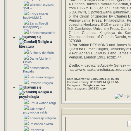
Ediciones Altaya Polska & DeAgostini 
4 Charles Darwin’s Natural Selection, 
Wartości etyczne
from 1856 to 1858, ed. R.C. Stauffer, 
XVII w.
5 DARWIN, O powstawaniu gatunków…,
Zarys filozofii
6 The Origin of Species by Charles Da
buddyjskiej 1
Pennsylvania Press, Philadelphia, P
Zarys filozofii
Josepha Hookera z 8-10 września 1868
buddyjskiej 2
16, Cambridge University Press, Cambr
7 List Charlesa Kingsleya do Ka
Źródło moralności
Correspondence of Charles Darwin, vo
379380.
Religie a
8 Por. Adrian DESMOND and James MO
literatura
Quest for Human Origins, University of
Anthony de Mello
9 Por. Adrian DESMOND and James MOO
Penguin, London 1991, rozdz. 44.
Dante Alighieri -
Piekło
Źródło: Filozoficzne Aspekty Genezy — 
Konstandinos
http://www.nauka-a-religia.uz.zgora.pl
Kawafis
Literatura religijna
Data utworzenia:
01/02/2014 @ 02:55
Ostatnie zmiany:
01/02/2014 @ 02:55
Powieść religijna
Kategoria :
Religia a nauka
Strona czytana
100133 razy
Religia a
psychologia
Freud wobec religii
Jak zostać
przywódcą sekty
Konwersja religijna
Po końcu świata
Przeżycie