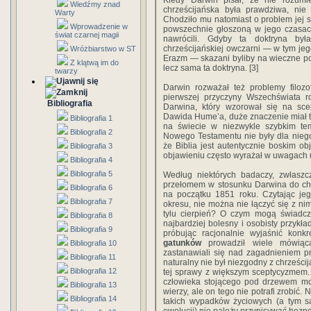
Kiedy Darwin pisał, że nie rozumi
Wiedźmy znad
chrześcijańska była prawdziwa, nie
Warty
Chodziło mu natomiast o problem jej s
Wprowadzenie w
powszechnie głoszoną w jego czasach
świat czarnej magii
nawrócili. Gdyby ta doktryna był
chrześcijańskiej owczarni — w tym jeg
Wróżbiarstwo w ST
Erazm — skazani byliby na wieczne pot
Z klątwą im do
lecz sama ta doktryna. [3]
twarzy
Darwin rozważał też problemy filozo
pierwszej przyczyny Wszechświata ro
Bibliografia
Darwina, który wzorował się na sce
Dawida Hume’a, duże znaczenie miał też
Bibliografia 1
na świecie w niezwykle szybkim t
Bibliografia 2
Nowego Testamentu nie były dla nieg
że Biblia jest autentycznie boskim o
Bibliografia 3
objawieniu często wyrażał w uwagach na
Bibliografia 4
Bibliografia 5
Według niektórych badaczy, zwłasz
przełomem w stosunku Darwina do chrz
Bibliografia 6
na początku 1851 roku. Czytając je
Bibliografia 7
okresu, nie można nie łączyć się z ni
tylu cierpień? O czym mogą świadczy
Bibliografia 8
najbardziej bolesny i osobisty przykła
Bibliografia 9
próbując racjonalnie wyjaśnić konk
gatunków
prowadził wiele mówiąc
Bibliografia 10
zastanawiali się nad zagadnieniem p
Bibliografia 11
naturalny nie był niezgodny z chrześci
Bibliografia 12
tej sprawy z większym sceptycyzmem. 
człowieka stojącego pod drzewem moż
Bibliografia 13
wierzy, ale on tego nie potrafi zrobić.
Bibliografia 14
takich wypadków życiowych (a tym s