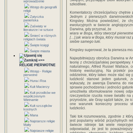
Świętym, przyznające Biblii autoryte
wprowadzenie
szkodliwe.
Wstęp do geografii
religii
Komentatorzy chrześcijańscy chętnie 
Jednym z pierwszych darwinowskich k
Zatyczka
panieńska
Kingsley. Można powiedzieć, że chy
ewolucyjnych w świecie anglojęzyczn
Zaświaty w
Darwina, gdy przyznał, że
literaturze i w sztuce
wiara w Boga, który stworzył pierwotn
Śmierć w różnych
[…] jak wiara w Boga, który musiał raz
religiach świata
siebie samego luki.
Święte księgi
Kingsley sugerował, że ta pierwsza możl
Święte miasta
Najwybitniejszy obrońca Darwina w A
=>>
teorię z chrześcijańskiej perspektywy.
RELIGIE PIERWOTNE
naturalnego, Alfred Russel Wallace, 
historię ewolucyjną. Na przekór po
Wstęp - Religie
oddzielnie, który łatwo może stać się 
pierwotne
ludzkość stanowi jeden gatunek, z
Huna i Roa
wykazały, że awersja Darwina do ni
Kult Macierzy
sprawie pochodzenia i jedności gatunku
umożliwiła sformułowanie nowej odpo
Kult przodków we
rzeczywiście rzuciła nowe światło na
współczesnym
przyrodzie, ale Gray sądził także, że 
Wietnamie
one warunek konieczny procesu st
Kult szczątków
ludzkości.
kostnych
Mana
Taki tok rozumowania, zgodnie z któr
jest popularny wśród przychylnych re
Najstarsze religie
świecie istnieje tak wiele nieprz
Malty
odpowiadał, że jest to poważniejszy
Najstasze religie