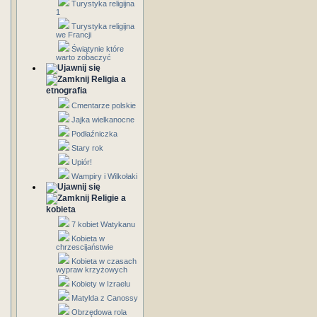
Turystyka religijna
1
Turystyka religijna
we Francji
Świątynie które
warto zobaczyć
Religia a
etnografia
Cmentarze polskie
Jajka wielkanocne
Podłaźniczka
Stary rok
Upiór!
Wampiry i Wilkołaki
Religie a
kobieta
7 kobiet Watykanu
Kobieta w
chrzescijaństwie
Kobieta w czasach
wypraw krzyżowych
Kobiety w Izraelu
Matylda z Canossy
Obrzędowa rola