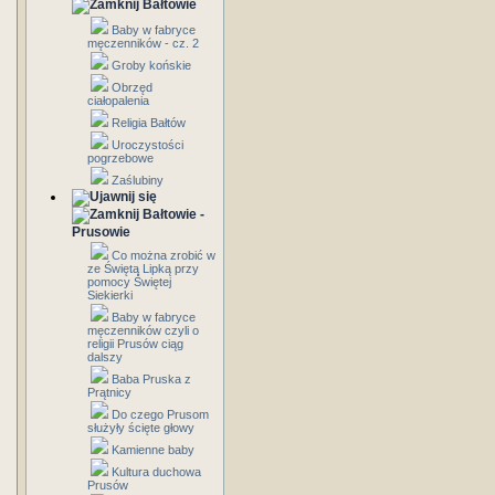
Bałtowie
Baby w fabryce
męczenników - cz. 2
Groby końskie
Obrzęd
ciałopalenia
Religia Bałtów
Uroczystości
pogrzebowe
Zaślubiny
Bałtowie -
Prusowie
Co można zrobić w
ze Świętą Lipką przy
pomocy Świętej
Siekierki
Baby w fabryce
męczenników czyli o
religii Prusów ciąg
dalszy
Baba Pruska z
Prątnicy
Do czego Prusom
służyły ścięte głowy
Kamienne baby
Kultura duchowa
Prusów