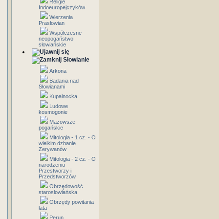
Religie
Indoeuropejczyków
Wierzenia
Prasłowian
Współczesne
neopogaństwo
słowiańskie
Słowianie
Arkona
Badania nad
Słowianami
Kupalnocka
Ludowe
kosmogonie
Mazowsze
pogańskie
Mitologia - 1 cz. - O
wielkim dzbanie
Zerywanów
Mitologia - 2 cz. - O
narodzeniu
Przestworzy i
Przedstworzów
Obrzędowość
starosłowiańska
Obrzędy powitania
lata
Perun