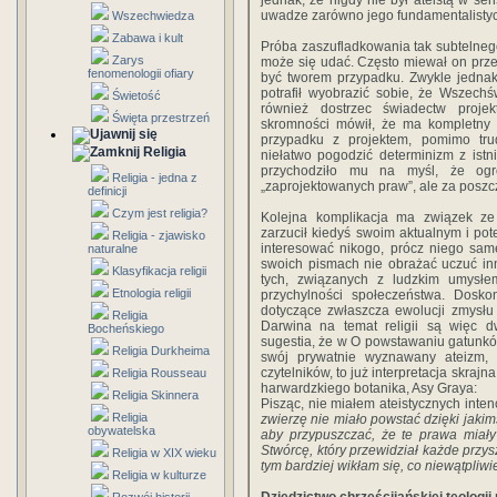
jednak, że nigdy nie był ateistą w se
uwadze zarówno jego fundamentalistycz
Wszechwiedza
Zabawa i kult
Próba zaszufladkowania tak subtelneg
Zarys
może się udać. Często miewał on prz
fenomenologii ofiary
być tworem przypadku. Zwykle jednak n
potrafił wyobrazić sobie, że Wszechś
Świetość
również dostrzec świadectw proje
Święta przestrzeń
skromności mówił, że ma kompletny 
przypadku z projektem, pomimo tr
Religia
niełatwo pogodzić determinizm z istn
przychodziło mu na myśl, że ogro
Religia - jedna z
„zaprojektowanych praw”, ale za posz
definicji
Czym jest religia?
Kolejna komplikacja ma związek ze 
zarzucił kiedyś swoim aktualnym i po
Religia - zjawisko
interesować nikogo, prócz niego sam
naturalne
swoich pismach nie obrażać uczuć inn
Klasyfikacja religii
tych, związanych z ludzkim umysłem)
Etnologia religii
przychylności społeczeństwa. Dosko
dotyczące zwłaszcza ewolucji zmysł
Religia
Darwina na temat religii są więc dw
Bocheńskiego
sugestia, że w O powstawaniu gatunków
Religia Durkheima
swój prywatnie wyznawany ateizm,
czytelników, to już interpretacja skraj
Religia Rousseau
harwardzkiego botanika, Asy Graya:
Religia Skinnera
Pisząc, nie miałem ateistycznych intenc
Religia
zwierzę nie miało powstać dzięki jaki
obywatelska
aby przypuszczać, że te prawa mia
Stwórcę, który przewidział każde przys
Religia w XIX wieku
tym bardziej wikłam się, co niewątpliwi
Religia w kulturze