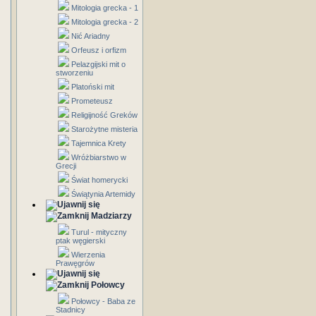
Mitologia grecka - 1
Mitologia grecka - 2
Nić Ariadny
Orfeusz i orfizm
Pelazgijski mit o
stworzeniu
Platoński mit
Prometeusz
Religijność Greków
Starożytne misteria
Tajemnica Krety
Wróżbiarstwo w
Grecji
Świat homerycki
Świątynia Artemidy
Madziarzy
Turul - mityczny
ptak węgierski
Wierzenia
Prawęgrów
Połowcy
Połowcy - Baba ze
Stadnicy