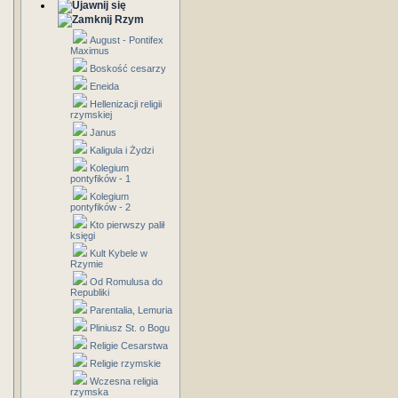
Rzym
August - Pontifex
Maximus
Boskość cesarzy
Eneida
Hellenizacji religii
rzymskiej
Janus
Kaligula i Żydzi
Kolegium
pontyfików - 1
Kolegium
pontyfików - 2
Kto pierwszy palił
księgi
Kult Kybele w
Rzymie
Od Romulusa do
Republiki
Parentalia, Lemuria
Pliniusz St. o Bogu
Religie Cesarstwa
Religie rzymskie
Wczesna religia
rzymska