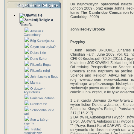
Do najnowszych opracowań należy 
Zagadnienia Religijne
London 2009), oraz eseje Johna Hedl
tomie
The Cambridge Companion to 
Cambridge 2009).
Religie a
filozofia
John Hedley Brooke
Anselm z
Cantenbury
Bóg Kartezjusza
Przypisy
Czym jest etyka?
* John Hedley BROOKE, „Charles D
Dobro i zlo
Christian Faith, June 2009, vol. 61, 
CF6-09Brooke.pdf (30.04.2011). Z jęz
Duns Szkot
Kazimierz JODKOWSKI, Zakład Logiki i
Filozofia Boga
Od redakcji Perspectives on Science a
Filozofia religii
Brooke’a został napisany na prośbę E
Science and Religion. Artykuł ten ni
John Locke o Bogu
rolę wyważonego wprowadzenia na 
Mantra
wybitnego współczesnego historyka na
zachowuje prawa autorskie do tego art
O duszy -
całości lub w części, o ile tylko dołącz
Arystoteles
Państwo Platona
1 List Karola Darwina do Asy Graya z
Problem zła
wybór listów. Dzieła wybrane, t. 8, prze
Biblioteka Klasyków Biologii, Państw
Schopenhauer o
217 [216-217].
woli
2 DARWIN, Autobiografia i wybór listów
Sen w którym
3 Por. DARWIN, Autobiografia i wybór li
żyjemy
** (Przyp. tłum.) Karol DARWIN, O po
Traktat
utrzymaniu się doskonalszych ras w w
ateologiczny