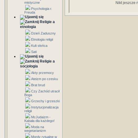
mistyczne
Nikt jeszcze 
Psychologia r.
Freuda
Religie a
etnologia
Dzień Zaduszny
Etnologia religii
Kult słońca
Sati
Religie a
socjologia
Akty przemocy
Ateizm po czesku
Brat brud
Czy Zachód utracił
Boga
Grzechy i grzeszki
Instytucjonalizacja
religii
McJudaizm -
Kabała dla każdego!
Moda na
wegetarianizm
Mordy rytualne w