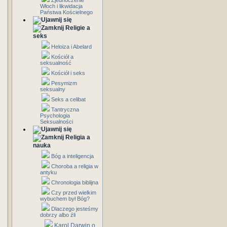
Zjednoczenie
Włoch i likwidacja
Państwa Kościelnego
Religie a
seks
Heloiza i Abelard
Kościół a
seksualność
Kościół i seks
Pesymizm
seksualny
Seks a celibat
Tantryczna
Psychologia
Seksualności
Religia a
nauka
Bóg a inteligencja
Choroba a religia w
antyku
Chronologia biblijna
Czy przed wielkim
wybuchem był Bóg?
Dlaczego jesteśmy
dobrzy albo źli
Karol Darwin o