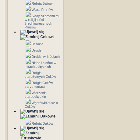
Religia Bałtów
Wiara Prusów
Ślady szamanizmu
w religijności
średniowiecznych
Prusów
Celtowie
Beltaine
Druidzi
Druidzi w źródłach
Niebo i słońce w
mitach celtyckich
Religia
starożytnych Celtów
Religie Celtów -
zarys tematu
Wierzenia
staroceltyckie
Wędrówki dusz u
Celtów
Dakowie
Religia Daków
Etruskowie