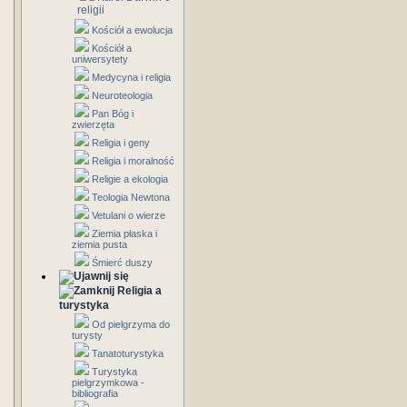
religii
Kościół a ewolucja
Kościół a
uniwersytety
Medycyna i religia
Neuroteologia
Pan Bóg i
zwierzęta
Religia i geny
Religia i moralność
Religie a ekologia
Teologia Newtona
Vetulani o wierze
Ziemia płaska i
ziemia pusta
Śmierć duszy
Religia a
turystyka
Od pielgrzyma do
turysty
Tanatoturystyka
Turystyka
pielgrzymkowa -
bibliografia