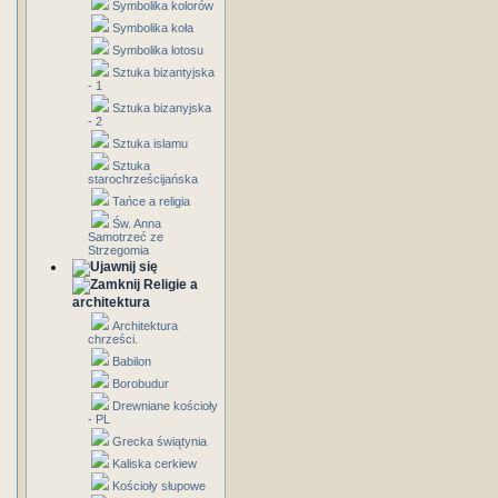
Symbolika kolorów
Symbolika koła
Symbolika lotosu
Sztuka bizantyjska
- 1
Sztuka bizanyjska
- 2
Sztuka islamu
Sztuka
starochrześcijańska
Tańce a religia
Św. Anna
Samotrzeć ze
Strzegomia
Religie a
architektura
Architektura
chrześci.
Babilon
Borobudur
Drewniane kościoły
- PL
Grecka świątynia
Kaliska cerkiew
Kościoły słupowe