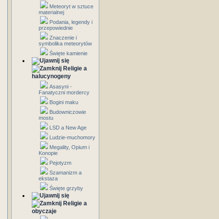
Meteoryt w sztuce
materialnej
Podania, legendy i
przepowiednie
Znaczenie i
symbolika meteorytów
Święte kamienie
Religie a
halucynogeny
Asasyni -
Fanatyczni mordercy
Bogini maku
Budowniczowie
mostu
LSD a New Age
Ludzie-muchomory
Megality, Opium i
Konopie
Pejotyzm
Szamanizm a
ekstaza
Święte grzyby
Religie a
obyczaje