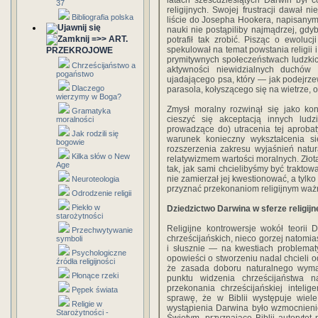
latach sześćdziesiątych Darwin był 
37
religijnych. Swojej frustracji dawał 
Bibliografia polska
liście do Josepha Hookera, napisanym
nauki nie postąpiliby najmądrzej, gdyby
=>> ART.
potrafił tak zrobić. Pisząc o ewolucj
spekulował na temat powstania religii 
PRZEKROJOWE
prymitywnych społeczeństwach ludzkic
Chrześcijaństwo a
aktywności niewidzialnych duchów
pogaństwo
ujadającego psa, który — jak podejrz
Dlaczego
parasola, kołyszącego się na wietrze, o
wierzymy w Boga?
Zmysł moralny rozwinął się jako ko
Gramatyka
cieszyć się akceptacją innych lud
moralności
prowadzące do) utracenia tej aprobat
Jak rodzili się
warunek konieczny wykształcenia 
bogowie
rozszerzenia zakresu wyjaśnień natu
Kilka słów o New
relatywizmem wartości moralnych. Złot
Age
tak, jak sami chcielibyśmy być trakto
nie zamierzał jej kwestionować, a tylk
Neuroteologia
przyznać przekonaniom religijnym waż
Odrodzenie religii
Piekło w
Dziedzictwo Darwina w sferze religijn
starożytności
Religijne kontrowersje wokół teori
Przechwytywanie
chrześcijańskich, nieco gorzej natomia
symboli
i słusznie — na kwestiach problemat
Psychologiczne
opowieści o stworzeniu nadal chcieli o
źródła religijności
że zasada doboru naturalnego wymag
Płonące rzeki
punktu widzenia chrześcijaństwa na
przekonania chrześcijańskiej inteli
Pępek świata
sprawę, że w Biblii występuje wiel
Religie w
wystąpienia Darwina było wzmocnieni
Starożytności -