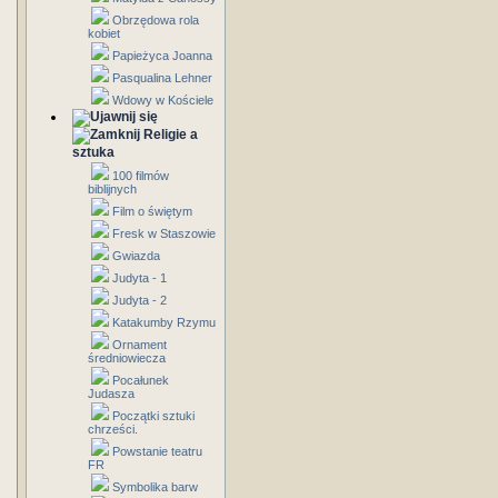
Obrzędowa rola
kobiet
Papieżyca Joanna
Pasqualina Lehner
Wdowy w Kościele
Religie a
sztuka
100 filmów
biblijnych
Film o świętym
Fresk w Staszowie
Gwiazda
Judyta - 1
Judyta - 2
Katakumby Rzymu
Ornament
średniowiecza
Pocałunek
Judasza
Początki sztuki
chrześci.
Powstanie teatru
FR
Symbolika barw