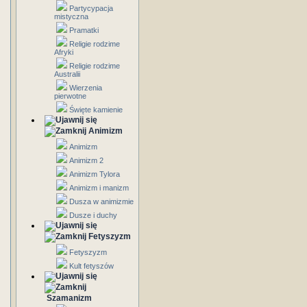
Partycypacja
mistyczna
Pramatki
Religie rodzime
Afryki
Religie rodzime
Australii
Wierzenia
pierwotne
Święte kamienie
Animizm
Animizm
Animizm 2
Animizm Tylora
Animizm i manizm
Dusza w animizmie
Dusze i duchy
Fetyszyzm
Fetyszyzm
Kult fetyszów
Szamanizm