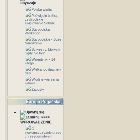
obyczaje
Polska wigilja
Poświęcić bożka,
czyli polskie
świętowanie Sobótki
Staropolska
Wielkanoc
Staropolskie - Boże
Narodzenie
Sylwestry, których
nigdy nie było
Walentynki - 14
lutego
Wielkanoc dawniej i
dziś
Wigilijne wierzenia
ludowe
Zapusty
Europa Pogańska
==>>
WPROWADZENIE
O
słowiańszczyźnie przed
chrześcijaństwem