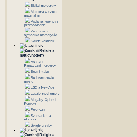
Biblia i meteoryty
Meteoryt w sztuce
materialnej
Podania, legendy i
przepowiednie
Znaczenie i
symbolika meteorytów
Święte kamienie
Religie a
halucynogeny
Asasyni -
Fanatyczni mordercy
Bogini maku
Budowniczowie
mostu
LSD a New Age
Ludzie-muchomory
Megality, Opium i
Konopie
Pejotyzm
Szamanizm a
ekstaza
Święte grzyby
Religie a