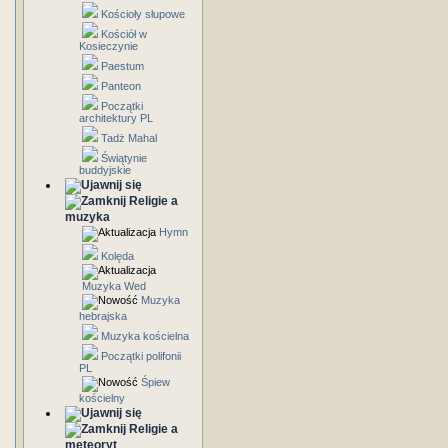
Kościoły słupowe
Kościół w
Kosieczynie
Paestum
Panteon
Początki
architektury PL
Tadż Mahal
Świątynie
buddyjskie
Religie a
muzyka
Hymn
Kolęda
Muzyka Wed
Muzyka
hebrajska
Muzyka kościelna
Początki polifonii
PL
Śpiew
kościelny
Religie a
meteoryt