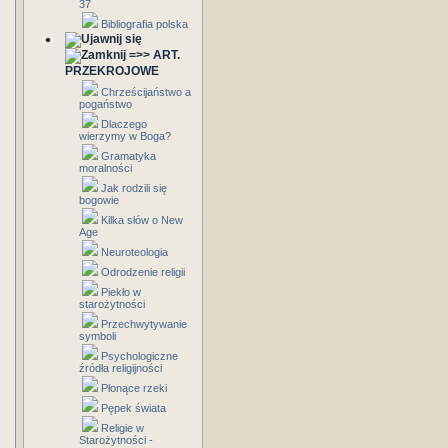
37
Bibliografia polska
=>> ART.
PRZEKROJOWE
Chrześcijaństwo a
pogaństwo
Dlaczego
wierzymy w Boga?
Gramatyka
moralności
Jak rodzili się
bogowie
Kilka słów o New
Age
Neuroteologia
Odrodzenie religii
Piekło w
starożytności
Przechwytywanie
symboli
Psychologiczne
źródła religijności
Płonące rzeki
Pępek świata
Religie w
Starożytności -