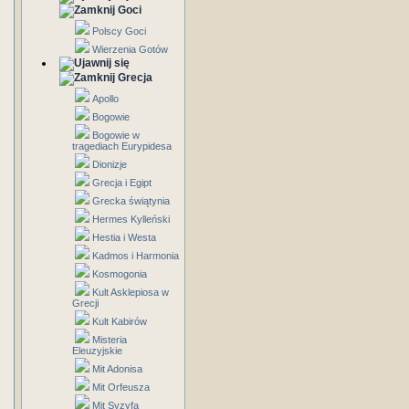
Goci
Polscy Goci
Wierzenia Gotów
Grecja
Apollo
Bogowie
Bogowie w
tragediach Eurypidesa
Dionizje
Grecja i Egipt
Grecka świątynia
Hermes Kylleński
Hestia i Westa
Kadmos i Harmonia
Kosmogonia
Kult Asklepiosa w
Grecji
Kult Kabirów
Misteria
Eleuzyjskie
Mit Adonisa
Mit Orfeusza
Mit Syzyfa