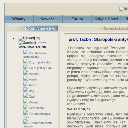
Witamy
Nowości
Forum
Księga Gości
N
Religioznawstwo
=> Rzymskokatolic
prof. Tazbir: Staropolski anty
==>>
WPROWADZENIE
„Ośmielasz się ograbiać świątyni
ważysz się ozdabiać złotem kochank
Podstawowa
upijasz się, oddajesz miłostkom, t
terminologia
stajnię, a opłaty kościelne, dochód z 
Czym jest kult?
okazale strojnych żołdaków” – w tak
niegodnych zajmowanego stanowiska. Nie
Co to jest rytuał?
w. jeden z polemistów pisał o zwykłych
Absolut
pompa, zbytek, wolałbym na księdza 
Anioły
panną był”. W połowie tegoż stulecia Kr
Ateizm
O jak daleko chybił apostolskich onych
Bóg
Obyczajów i życia; pije, hula, kart gra,
Po gospodach w miasteczku, albo na w
Cud
Pijatyka i tany, ba i co gorszego
Deizm
Nie nowina...
Demonizm
WADY KSIĘŻY
Fenomenologia
Pijaństwo i obżarstwo księży było 
religii
literatury szlacheckiej, jak i w środo
sowizdrzalskie. Odwołajmy się raz 
Fundamentalizm
duchowny „woli mszą odprawić jak n
religijny