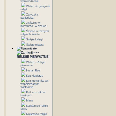
wprowadzenie
Wstęp do geografii
religii
Zatyczka
panieńska
Zaświaty w
literaturze i w sztuce
Śmierć w różnych
religiach świata
Święte księgi
Święte miasta
=>>
RELIGIE PIERWOTNE
Wstęp - Religie
pierwotne
Huna i Roa
Kult Macierzy
Kult przodków we
współczesnym
Wietnamie
Kult szczątków
kostnych
Mana
Najstarsze religie
Malty
Najstasze religie