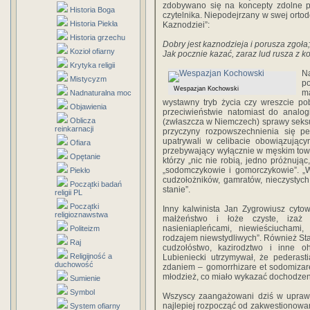
zdobywano się na koncepty zdolne po
Historia Boga
czytelnika. Niepodejrzany w swej orto
Historia Piekła
Kaznodziei”:
Historia grzechu
Dobry jest kaznodzieja i porusza zgoła;
Kozioł ofiarny
Jak pocznie kazać, zaraz lud rusza z ko
Krytyka religii
N
Mistycyzm
p
Wespazjan Kochowski
m
Nadnaturalna moc
wystawny tryb życia czy wreszcie po
Objawienia
przeciwieństwie natomiast do analog
Oblicza
(zwłaszcza w Niemczech) sprawy seksu 
reinkarnacji
przyczyny rozpowszechnienia się pe
upatrywali w celibacie obowiązujący
Ofiara
przebywający wyłącznie w męskim towa
Opętanie
którzy „nic nie robią, jedno próżnując
„sodomczykowie i gomorczykowie”. „
Piekło
cudzołożników, gamratów, nieczystyc
Początki badań
stanie”.
religii PL
Początki
Inny kalwinista Jan Zygrowiusz cyto
religioznawstwa
małżeństwo i łoże czyste, izaż 
nasieniapleńcami, niewieściuchami
Politeizm
rodzajem niewstydliwych”. Również Stan
Raj
cudzołóstwo, kazirodztwo i inne oh
Religijność a
Lubieniecki utrzymywał, że pederas
duchowość
zdaniem – gomorrhizare et sodomizar
młodzież, co miało wykazać dochodzeni
Sumienie
Symbol
Wszyscy zaangażowani dziś w uprawia
najlepiej rozpocząć od zakwestionowani
System ofiarny