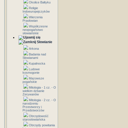
Okolice Bałtyku
Religie
Indoeuropejczyków
Wierzenia
Prasłowian
Współczesne
neopogaństwo
słowiańskie
Słowianie
Arkona
Badania nad
Słowianami
Kupalnocka
Ludowe
kosmogonie
Mazowsze
pogańskie
Mitologia - 1 cz. - O
wielkim dzbanie
Zerywanów
Mitologia - 2 cz. - O
narodzeniu
Przestworzy i
Przedstworzów
Obrzędowość
starosłowiańska
Obrzędy powitania