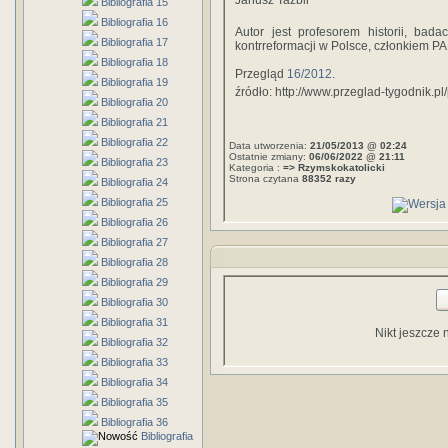
Janusz Tazbir
Bibliografia 15
Bibliografia 16
Autor jest profesorem historii, bada
Bibliografia 17
kontrreformacji w Polsce, członkiem P
Bibliografia 18
Przegląd
16/2012
.
Bibliografia 19
źródło: http://www.przeglad-tygodnik.pl/
Bibliografia 20
Bibliografia 21
Bibliografia 22
Data utworzenia:
21/05/2013 @ 02:24
Ostatnie zmiany:
06/06/2022 @ 21:11
Bibliografia 23
Kategoria :
=> Rzymskokatolicki
Strona czytana
88352 razy
Bibliografia 24
Bibliografia 25
Bibliografia 26
Bibliografia 27
Bibliografia 28
Bibliografia 29
Bibliografia 30
Bibliografia 31
Nikt jeszcze 
Bibliografia 32
Bibliografia 33
Bibliografia 34
Bibliografia 35
Bibliografia 36
Bibliografia