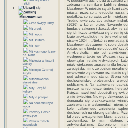
Rozwój historii
W podobnym duchu była utrzymana znac
religii
zebrana na sejmiku w Lublinie domag
klasztorów. W mieście są tak liczni za
miasta, przez co „metropolia nasza, 
podatków, co sprawia, że tym większ
Mitoznawstwo
Trudno uwierzyć, aby autorzy instruk
Czas święty i mity
(1626), w którym ojciec Navarrete d
fundacje zakonne i „baczył, aby nie z
Mit grecki
się ich liczby „zwiększa się brzemię c
Mit i epos
kraje arcykatolickie nie były wolne od
Mit i kultura
pisał w 1624 r.: „Niektórzy powiadają, i
klasztorów, aby zapewnić sobie dostat
Mit i sen
rodzie, temu bieda nie dobodzie” czy „C
Mit kosmogoniczny
Antyklerykalizm nie był zjawiskie
Ks. Rodz.
występował także we Włoszech czy we 
obowiązku niejako krytykujących kato
Mitologia w historii
kultury
miały większego znaczenia dla losów p
zwyciężyła, mimo że poziom moralny du
Mitologie Czarnej
gwałtownie piętnowano rozmijanie się 
Afryki
pod adresem tego stanu. Strona kato
Mitoznawstwo
duchowieństwo protestanckie wywo
starożytne
publicznych). Na atakowanie papie
Mity - część
jeszcze haniebniejszej śmierci heretyc
kultury
Księża, nawet jeśli dopuścili się wyk
a nie świeckim. Nic więc dziwnego, 
Mity o potopie
domagała się przekazywania winnyc
Na początku była
zapisywania w testamentach nieruchom
woda
kolei całkowitego zniesienia sądo
Potwory ludzko-
duchownych na obronę państwa. Przyp
zwierzęce
lat przed wystąpieniem Marcina Lutra. 
zwolenników, to m.in. dlatego,
Ptaki w mitach i
antyklerykalizmu. Zabroniono mi
legendach