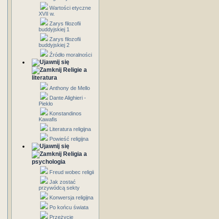
Wartości etyczne
XVII w.
Zarys filozofii
buddyjskiej 1
Zarys filozofii
buddyjskiej 2
Źródło moralności
Religie a
literatura
Anthony de Mello
Dante Alighieri -
Piekło
Konstandinos
Kawafis
Literatura religijna
Powieść religijna
Religia a
psychologia
Freud wobec religii
Jak zostać
przywódcą sekty
Konwersja religijna
Po końcu świata
Przeżycie