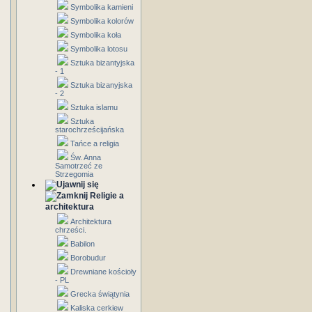
Symbolika kamieni
Symbolika kolorów
Symbolika koła
Symbolika lotosu
Sztuka bizantyjska
- 1
Sztuka bizanyjska
- 2
Sztuka islamu
Sztuka
starochrześcijańska
Tańce a religia
Św. Anna
Samotrzeć ze
Strzegomia
Religie a
architektura
Architektura
chrześci.
Babilon
Borobudur
Drewniane kościoły
- PL
Grecka świątynia
Kaliska cerkiew