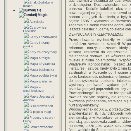
duchownych w stosunku do ludzi świeck
Znaki Zodiaku w
o dziesięcinę. Duchowieństwo zaś 
mitach
państwa. Kościół katolicki okazał 
powracającej na jego łono stosował 
Magia
poboru zaległych dziesięcin, a były 
sejmie 1606 r. wymawiał duchowieńst
Astrologia
zagarnia dla siebie znaczne dobra, któr
Czarownice
jeszcze dziesięcin, garną do siebie cor
Litewskie
DEFINICJA ANTYKLERYKALIZMU
Czary i czarownice
Prześladowania wychodziły w osta
Czary i czarty
triumfalizm zawsze mu szkodził. W po
polskie
reformacji, marzył o czasach, kiedy 
zostaną zmuszeni do opuszczenia R
Kary za czarymary
melancholią dodawał, że wówczas księ
Magia a religia
musieli z nikim polemizować. Współ
Magia afrykańska
Władysław Konopczyński, pisząc: „Mó
literaturze i sztuce, kiedy było z kim
Magia babilońska
zaistniałych w Kościele po II wojni
Magia podbija świat
także konieczność polemicznej koegzys
do podwyższenia poziomu intelekt
Magia w islamie
wystarczy porównać wydane już pr
Magia w
przedwojennymi poprzednikami czy ze
średniowieczu
Powszechnego”. Komunizm też sprawił,
Matka Joanna od
również politykę papieży, nie znajdo
Aniołów
ówczesna propaganda, starająca się 
nurt antyklerykalny.
O czarownicach
Wróćmy jednak do XX w. Z przedwczes
O pojęciu magii
antyklerykalizm (t. I „Encyklopedii ka
ziemiańską, a w konsekwencji stereot
Procesy o czary -
Prusy
ziemską, „spowodowała zanik antykler
na nowo, także jako wyraz sprzeciwu
Sztuka wróżenia
(vide wejście do Sejmu sporej grupy z