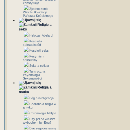
konstytucja
Zjednoczenie
Włoch i likwidacja
Państwa Kościelnego
Religie a
seks
Heloiza i Abelard
Kościół a
seksualność
Kościół i seks
Pesymizm
seksualny
Seks a celibat
Tantryczna
Psychologia
Seksualności
Religia a
nauka
Bóg a inteligencja
Choroba a religia w
antyku
Chronologia biblijna
Czy przed wielkim
wybuchem był Bóg?
Dlaczego jesteśmy