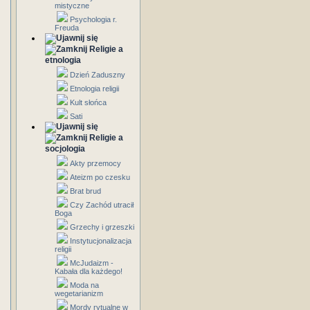
mistyczne
Psychologia r.
Freuda
Religie a
etnologia
Dzień Zaduszny
Etnologia religii
Kult słońca
Sati
Religie a
socjologia
Akty przemocy
Ateizm po czesku
Brat brud
Czy Zachód utracił
Boga
Grzechy i grzeszki
Instytucjonalizacja
religii
McJudaizm -
Kabała dla każdego!
Moda na
wegetarianizm
Mordy rytualne w