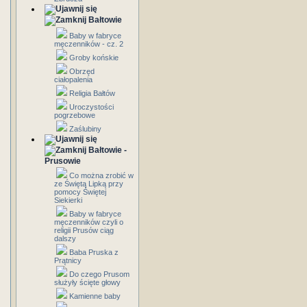
Bałtowie
Baby w fabryce
męczenników - cz. 2
Groby końskie
Obrzęd
ciałopalenia
Religia Bałtów
Uroczystości
pogrzebowe
Zaślubiny
Bałtowie -
Prusowie
Co można zrobić w
ze Świętą Lipką przy
pomocy Świętej
Siekierki
Baby w fabryce
męczenników czyli o
religii Prusów ciąg
dalszy
Baba Pruska z
Prątnicy
Do czego Prusom
służyły ścięte głowy
Kamienne baby