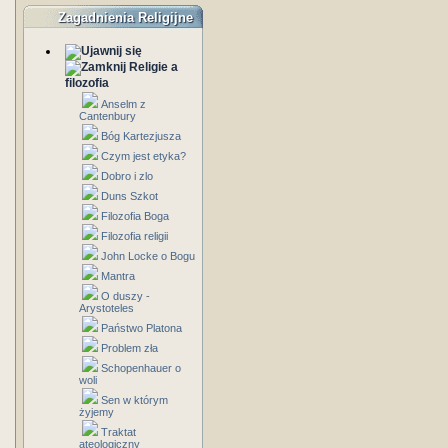
Zagadnienia Religijne
Religie a
filozofia
Anselm z
Cantenbury
Bóg Kartezjusza
Czym jest etyka?
Dobro i zlo
Duns Szkot
Filozofia Boga
Filozofia religii
John Locke o Bogu
Mantra
O duszy -
Arystoteles
Państwo Platona
Problem zła
Schopenhauer o
woli
Sen w którym
żyjemy
Traktat
ateologiczny