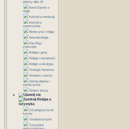
dobrzy albo źli
Karol Darwin o
religii
Kościół a ewolucja
Kościół a
uniwersytety
Medycyna i religia
Neuroteologia
Pan Bóg i
zwierzęta
Religia i geny
Religia i moralność
Religie a ekologia
Teologia Newtona
Vetulani o wierze
Ziemia płaska i
ziemia pusta
Śmierć duszy
Religia a
turystyka
Od pielgrzyma do
turysty
Tanatoturystyka
Turystyka
pielgrzymkowa -