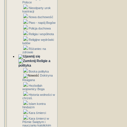
Polsce
Nieodparty urok
kastracji
Nowa duchowość
Piwo - napój Bogów
Policja duchowa
Religia i wspólnota
Religijne wędrówki
ludów
Różaniec na
zdrowie
Religie a
polityka
Boska polityka
Doktryna
Reagana
Hezbollah
wojownicy Boga
Historia wolności w
chrześ.
Islam kontra
hinduizm
Kara śmierci
Kara śmierci w
Piśmie Świętym i
nauczaniu katolickim