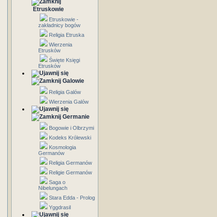
Etruskowie
Etruskowie -
zakładnicy bogów
Religia Etruska
Wierzenia
Etrusków
Święte Księgi
Etrusków
Galowie
Religia Galów
Wierzenia Galów
Germanie
Bogowie i Olbrzymi
Kodeks Królewski
Kosmologia
Germanów
Religia Germanów
Religie Germanów
Saga o
Nibelungach
Stara Edda - Prolog
Yggdrasil