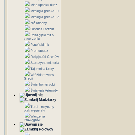
Mit o upadku dusz
Mitologia grecka - 1
Mitologia grecka - 2
Nić Ariadny
Orfeusz i orfizm
Pelazgijski mit o
stworzeniu
Platoński mit
Prometeusz
Religijność Greków
Starożytne misteria
Tajemnica Krety
Wróżbiarstwo w
Grecji
Świat homerycki
Świątynia Artemidy
Madziarzy
Turul - mityczny
ptak węgierski
Wierzenia
Prawęgrów
Połowcy