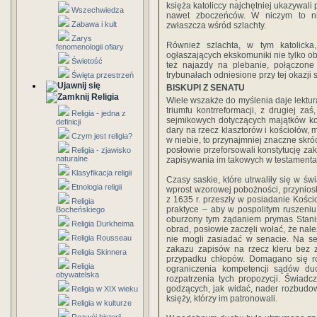
księża katoliccy najchętniej ukazywali
Wszechwiedza
nawet zboczeńców. W niczym to nie
Zabawa i kult
zwłaszcza wśród szlachty.
Zarys
Również szlachta, w tym katolicka
fenomenologii ofiary
ogłaszających ekskomuniki nie tylko ob
Świetość
też najazdy na plebanie, połączone
trybunałach odniesione przy tej okazji s
Święta przestrzeń
BISKUPI Z SENATU
Religia
Wiele wszakże do myślenia daje lektur
triumfu kontrreformacji, z drugiej 
Religia - jedna z
sejmikowych dotyczących majątków koś
definicji
dary na rzecz klasztorów i kościołów, 
Czym jest religia?
w niebie, to przynajmniej znaczne skr
posłowie przeforsowali konstytucję z
Religia - zjawisko
naturalne
zapisywania im takowych w testamenta
Klasyfikacja religii
Czasy saskie, które utrwaliły się w ś
Etnologia religii
wprost wzorowej pobożności, przyniosł
z 1635 r. przeszły w posiadanie Kośc
Religia
praktyce – aby w pospolitym ruszeniu 
Bocheńskiego
oburzony tym żądaniem prymas Stani
Religia Durkheima
obrad, posłowie zaczęli wołać, że nale
Religia Rousseau
nie mogli zasiadać w senacie. Na se
zakazu zapisów na rzecz kleru bez z
Religia Skinnera
przypadku chłopów. Domagano się ró
Religia
ograniczenia kompetencji sądów d
obywatelska
rozpatrzenia tych propozycji. Świad
godzących, jak widać, nader rozbudo
Religia w XIX wieku
księży, którzy im patronowali.
Religia w kulturze