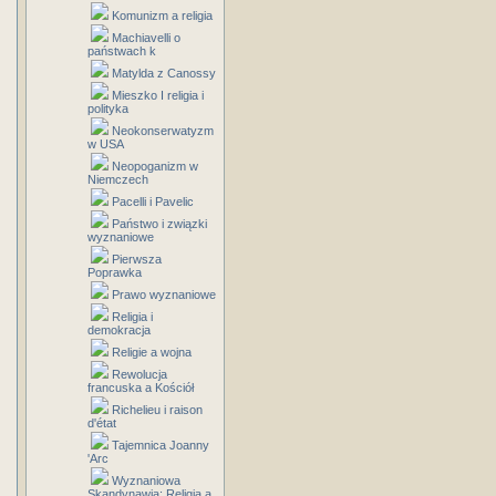
Komunizm a religia
Machiavelli o
państwach k
Matylda z Canossy
Mieszko I religia i
polityka
Neokonserwatyzm
w USA
Neopoganizm w
Niemczech
Pacelli i Pavelic
Państwo i związki
wyznaniowe
Pierwsza
Poprawka
Prawo wyznaniowe
Religia i
demokracja
Religie a wojna
Rewolucja
francuska a Kościół
Richelieu i raison
d'état
Tajemnica Joanny
'Arc
Wyznaniowa
Skandynawia: Religia a