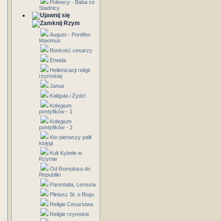
Połowcy - Baba ze
Stadnicy
Rzym
August - Pontifex
Maximus
Boskość cesarzy
Eneida
Hellenizacji religii
rzymskiej
Janus
Kaligula i Żydzi
Kolegium
pontyfików - 1
Kolegium
pontyfików - 2
Kto pierwszy palił
księgi
Kult Kybele w
Rzymie
Od Romulusa do
Republiki
Parentalia, Lemuria
Pliniusz St. o Bogu
Religie Cesarstwa
Religie rzymskie