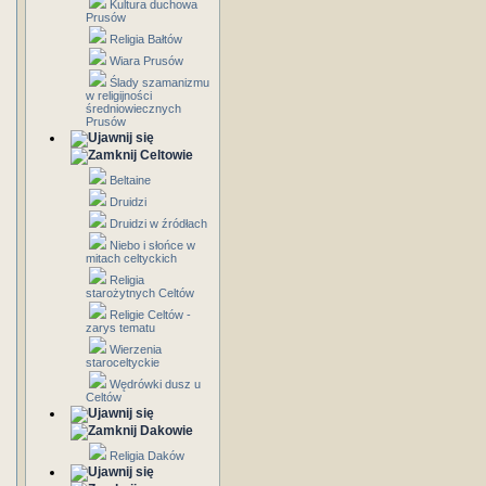
Kultura duchowa
Prusów
Religia Bałtów
Wiara Prusów
Ślady szamanizmu
w religijności
średniowiecznych
Prusów
Celtowie
Beltaine
Druidzi
Druidzi w źródłach
Niebo i słońce w
mitach celtyckich
Religia
starożytnych Celtów
Religie Celtów -
zarys tematu
Wierzenia
staroceltyckie
Wędrówki dusz u
Celtów
Dakowie
Religia Daków