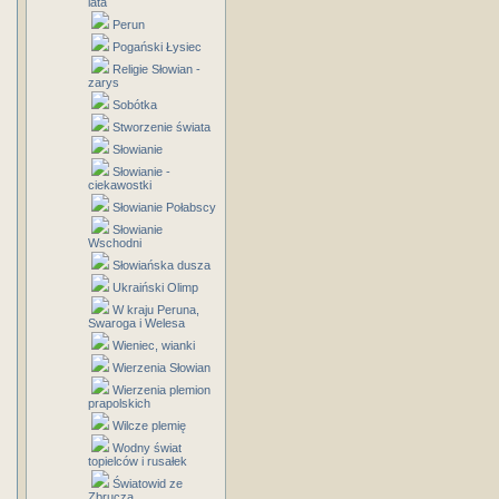
lata
Perun
Pogański Łysiec
Religie Słowian -
zarys
Sobótka
Stworzenie świata
Słowianie
Słowianie -
ciekawostki
Słowianie Połabscy
Słowianie
Wschodni
Słowiańska dusza
Ukraiński Olimp
W kraju Peruna,
Swaroga i Welesa
Wieniec, wianki
Wierzenia Słowian
Wierzenia plemion
prapolskich
Wilcze plemię
Wodny świat
topielców i rusałek
Światowid ze
Zbrucza