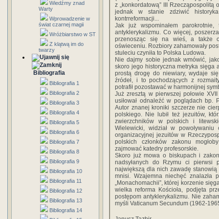
Wiedźmy znad
z „konkordatową” III Rzecząpospolitą 
Warty
jednak w stanie zdziwić history
kontrreformacji...
Wprowadzenie w
świat czarnej magii
Jak już wspominałem parokrotnie, t
antyklerykalizmu. Co więcej, poszer
Wróżbiarstwo w ST
przenosząc się na wieś, a także o
Z klątwą im do
oświeceniu. Rozbiory zahamowały post
twarzy
stuleciu czyniła to Polska Ludowa.
Nie dajmy sobie jednak wmówić, jako
skoro jego historyczna metryka sięga a
Bibliografia
prostą drogę do niewiary, wydaje si
źródeł, i to pochodzących z rozmaity
Bibliografia 1
potrafił pozostawać w harmonijnej sym
Bibliografia 2
Już zresztą w pierwszej połowie XVII
usiłował odnaleźć w poglądach bp. P
Bibliografia 3
Autor znanej kroniki szczerze nie ci
Bibliografia 4
polskiego. Nie lubił też jezuitów, kt
zwierzchników w polskich i litewsk
Bibliografia 5
Wielewicki, widział w powoływaniu 
Bibliografia 6
organizacyjnej jezuitów w Rzeczypos
polskich członków zakonu mogłoby
Bibliografia 7
zajmować katedry profesorskie.
Bibliografia 8
Skoro już mowa o biskupach i zakon
Bibliografia 9
nadsyłanych do Rzymu ci pierwsi pa
największą dla nich zawadę stanowią pr
Bibliografia 10
mnisi. Wzajemna niechęć znalazła p
Bibliografia 11
„Monachomachii”, której korzenie sięga
wielka reforma Kościoła, podjęta pr
Bibliografia 12
postępom antyklerykalizmu. Nie zaham
Bibliografia 13
myśli Vaticanum Secundum (1962-1965
Bibliografia 14