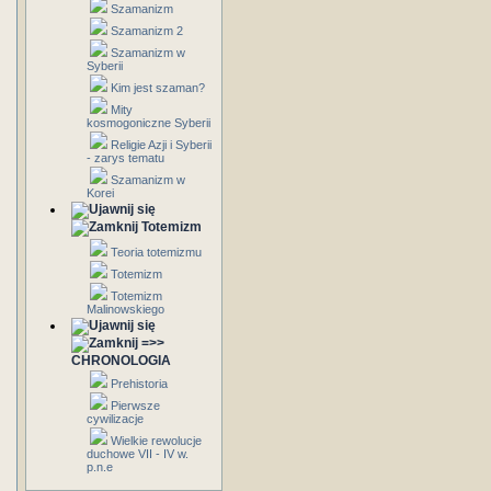
Szamanizm
Szamanizm 2
Szamanizm w
Syberii
Kim jest szaman?
Mity
kosmogoniczne Syberii
Religie Azji i Syberii
- zarys tematu
Szamanizm w
Korei
Totemizm
Teoria totemizmu
Totemizm
Totemizm
Malinowskiego
=>>
CHRONOLOGIA
Prehistoria
Pierwsze
cywilizacje
Wielkie rewolucje
duchowe VII - IV w.
p.n.e