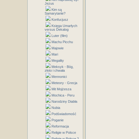
Jezus
Kim są
Samarytanie?
Konfucjusz
Księga Umarłych
versus Dekalog
Luter (film)
Machu Picchu
Majowie
Mari
Megality
Meksyk - Bóg,
złoto i chwała
Mennonici
Meteory - Grecja
Mit Mojżesza
Mochica - Peru
Narodziny Diabła
Nubia
Podświadomość
Poganie
Reformacja
Religie w Polsce
Religie w Polsce 2