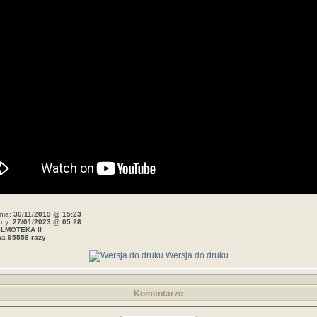
nia:
30/11/2019 @ 15:23
any:
27/01/2023 @ 05:28
ILMOTEKA II
ana
95558 razy
Wersja do druku
Komentarze