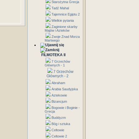
Starożytna Grecja
Tadź Mahal
Tajemnice Egiptu 2
Wielkie pytania
Zaginione skarby
Majów i Azteków
Zwoje Znad Morza
Martwego
FILMOTEKA II
7 Grzechów
Głównych - 1
7 Grzechów
Głównych - 2
Abraham
Arabia Saudyjska
Aztekowie
Bizancjum
Bogowie i Boginie -
Grecja
Buddyzm
Bóg i sztuka
Celtowie
Celtowie 2