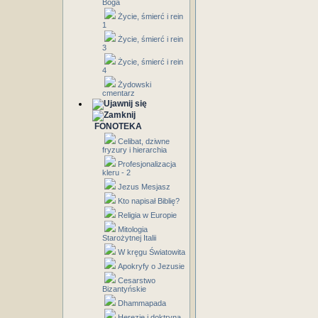
Boga
Życie, śmierć i rein
1
Życie, śmierć i rein
3
Życie, śmierć i rein
4
Żydowski
cmentarz
FONOTEKA
Celibat, dziwne
fryzury i hierarchia
Profesjonalizacja
kleru - 2
Jezus Mesjasz
Kto napisał Biblię?
Religia w Europie
Mitologia
Starożytnej Italii
W kręgu Światowita
Apokryfy o Jezusie
Cesarstwo
Bizantyńskie
Dhammapada
Herezje i doktryna