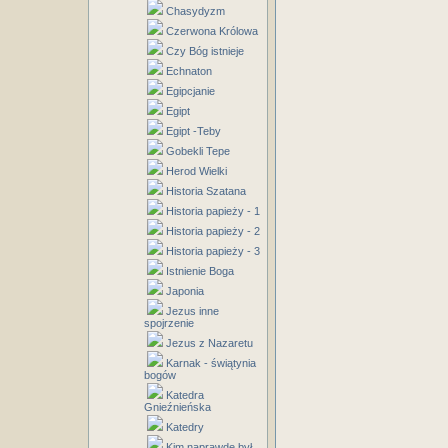
Chasydyzm
Czerwona Królowa
Czy Bóg istnieje
Echnaton
Egipcjanie
Egipt
Egipt -Teby
Gobekli Tepe
Herod Wielki
Historia Szatana
Historia papieży - 1
Historia papieży - 2
Historia papieży - 3
Istnienie Boga
Japonia
Jezus inne
spojrzenie
Jezus z Nazaretu
Karnak - świątynia
bogów
Katedra
Gnieźnieńska
Katedry
Kim naprawdę był