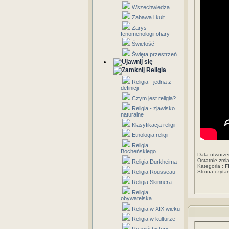
Wszechwiedza
Zabawa i kult
Zarys
fenomenologii ofiary
Świetość
Święta przestrzeń
Religia
Religia - jedna z
definicji
Czym jest religia?
Religia - zjawisko
naturalne
Klasyfikacja religii
Etnologia religii
Religia
Bocheńskiego
Data utworze
Ostatnie zmi
Religia Durkheima
Kategoria :
F
Religia Rousseau
Strona czyt
Religia Skinnera
Religia
obywatelska
Religia w XIX wieku
Religia w kulturze