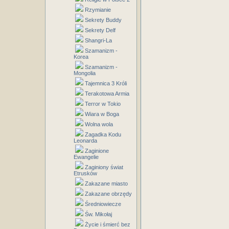
Rzymianie
Sekrety Buddy
Sekrety Delf
Shangri-La
Szamanizm -
Korea
Szamanizm -
Mongolia
Tajemnica 3 Króli
Terakotowa Armia
Terror w Tokio
Wiara w Boga
Wolna wola
Zagadka Kodu
Leonarda
Zaginione
Ewangelie
Zaginiony świat
Etrusków
Zakazane miasto
Zakazane obrzędy
Średniowiecze
Św. Mikołaj
Życie i śmierć bez