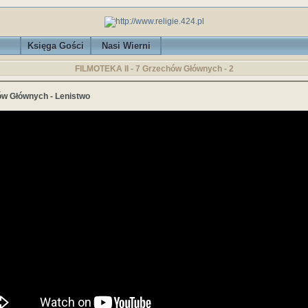
Księga Gości
Nasi Wierni
FILMOTEKA II - 7 Grzechów Głównych - 2
ów Głównych - Lenistwo