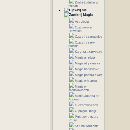
Znaki Zodiaku w
mitach
Magia
Astrologia
Czarownice
Litewskie
Czary i czarownice
Czary i czarty
polskie
Kary za czarymary
Magia a religia
Magia afrykańska
Magia babilońska
Magia podbija świat
Magia w islamie
Magia w
średniowieczu
Matka Joanna od
Aniołów
O czarownicach
O pojęciu magii
Procesy o czary -
Prusy
Sztuka wróżenia