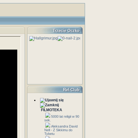
Trzecie Oczko
Rel-Club
FILMOTEKA
5000 lat religii w 90
sek.
Aleksandra David
Nell - Z Sikkimu do
Tybetu