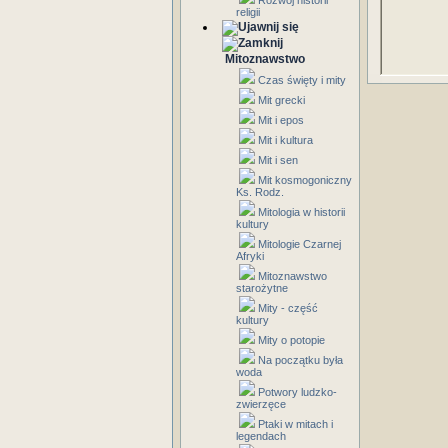
Rozwój historii
religii
Mitoznawstwo
Czas święty i mity
Mit grecki
Mit i epos
Mit i kultura
Mit i sen
Mit kosmogoniczny
Ks. Rodz.
Mitologia w historii
kultury
Mitologie Czarnej
Afryki
Mitoznawstwo
starożytne
Mity - część
kultury
Mity o potopie
Na początku była
woda
Potwory ludzko-
zwierzęce
Ptaki w mitach i
legendach