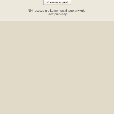
Komentuj artykuł
Nikt jeszcze nie komentował tego artykułu.
Bądź pierwszy!