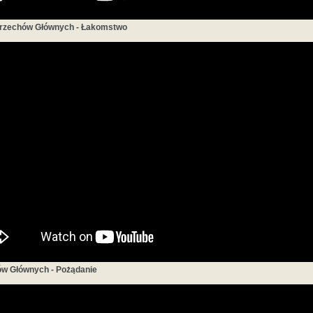
rzechów Głównych - Łakomstwo
ów Głównych - Pożądanie