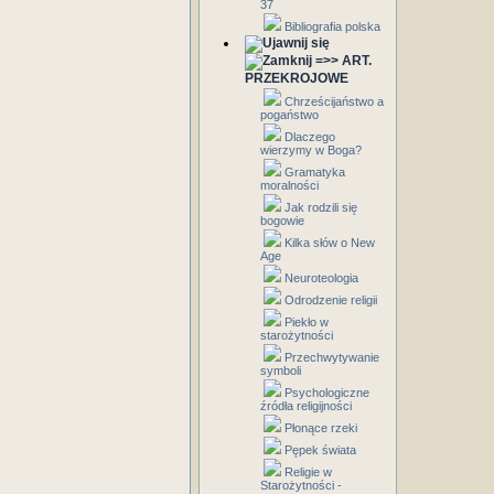
37
Bibliografia polska
=>> ART.
PRZEKROJOWE
Chrześcijaństwo a
pogaństwo
Dlaczego
wierzymy w Boga?
Gramatyka
moralności
Jak rodzili się
bogowie
Kilka słów o New
Age
Neuroteologia
Odrodzenie religii
Piekło w
starożytności
Przechwytywanie
symboli
Psychologiczne
źródła religijności
Płonące rzeki
Pępek świata
Religie w
Starożytności -