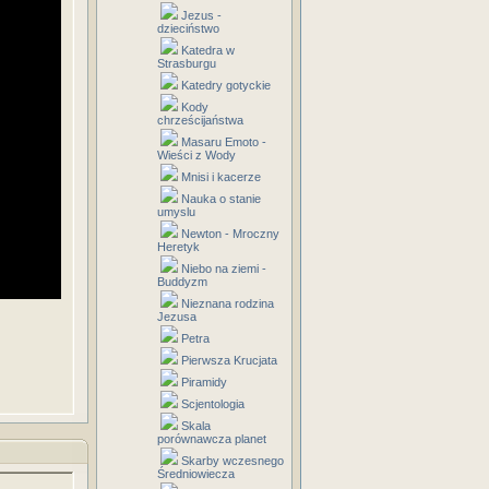
Jezus -
dzieciństwo
Katedra w
Strasburgu
Katedry gotyckie
Kody
chrześcijaństwa
Masaru Emoto -
Wieści z Wody
Mnisi i kacerze
Nauka o stanie
umyslu
Newton - Mroczny
Heretyk
Niebo na ziemi -
Buddyzm
Nieznana rodzina
Jezusa
Petra
Pierwsza Krucjata
Piramidy
Scjentologia
Skala
porównawcza planet
Skarby wczesnego
Średniowiecza