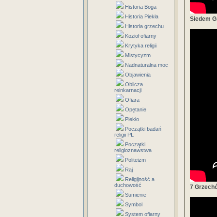
Historia Boga
Historia Piekła
Siedem G
Historia grzechu
Kozioł ofiarny
Krytyka religii
Mistycyzm
Nadnaturalna moc
Objawienia
Oblicza
reinkarnacji
Ofiara
Opętanie
Piekło
Początki badań
religii PL
Początki
religioznawstwa
Politeizm
Raj
Religijność a
duchowość
7 Grzech
Sumienie
Symbol
System ofiarny