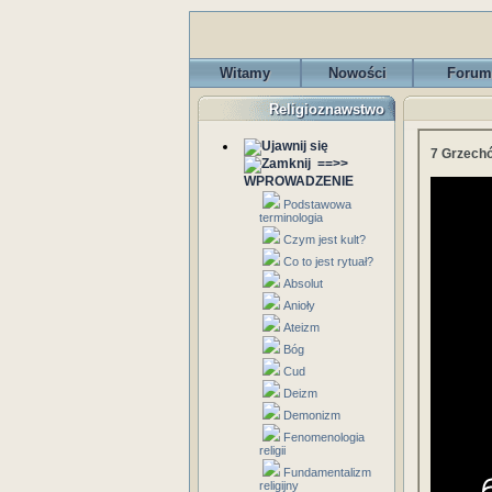
Witamy
Nowości
Forum
Religioznawstwo
7 Grzech
==>>
WPROWADZENIE
Podstawowa
terminologia
Czym jest kult?
Co to jest rytuał?
Absolut
Anioły
Ateizm
Bóg
Cud
Deizm
Demonizm
Fenomenologia
religii
Fundamentalizm
religijny