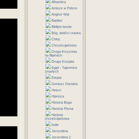
Alhambra
Amisze w Polsce
Angkor Wat
Babilon
Biblijne bestie
Bóg, ateiści i nauka
Chiny
Chrześcijaństwo
Droga Krzyżowa
na filipinach
Druga Krucjata
Egipt - Tajemnice
zmarłych
Etiopia
Geniusz Darwina
Hetyci
Hipnoza
Historia Boga
Historia Pisma
Historia
chrześcijaństwa
Indie
Jerozolima
Jerozolima 2