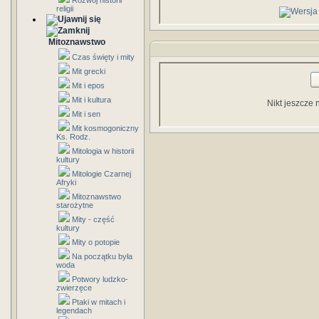
Rozwój historii
religii
Mitoznawstwo
Czas święty i mity
Mit grecki
Mit i epos
Mit i kultura
Nikt jeszcze 
Mit i sen
Mit kosmogoniczny
Ks. Rodz.
Mitologia w historii
kultury
Mitologie Czarnej
Afryki
Mitoznawstwo
starożytne
Mity - część
kultury
Mity o potopie
Na początku była
woda
Potwory ludzko-
zwierzęce
Ptaki w mitach i
legendach