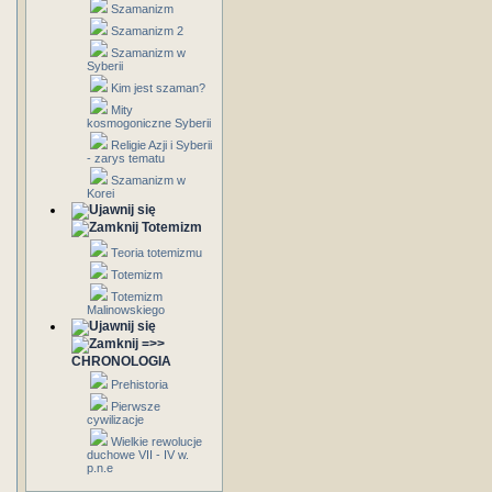
Szamanizm
Szamanizm 2
Szamanizm w
Syberii
Kim jest szaman?
Mity
kosmogoniczne Syberii
Religie Azji i Syberii
- zarys tematu
Szamanizm w
Korei
Totemizm
Teoria totemizmu
Totemizm
Totemizm
Malinowskiego
=>>
CHRONOLOGIA
Prehistoria
Pierwsze
cywilizacje
Wielkie rewolucje
duchowe VII - IV w.
p.n.e