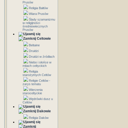
Prusów
Religia Bałtów
Wiara Prusów
Ślady szamanizmu
w religijności
średniowiecznych
Prusów
Celtowie
Beltaine
Druidzi
Druidzi w źródłach
Niebo i słońce w
mitach celtyckich
Religia
starożytnych Celtów
Religie Celtów -
zarys tematu
Wierzenia
staroceltyckie
Wędrówki dusz u
Celtów
Dakowie
Religia Daków