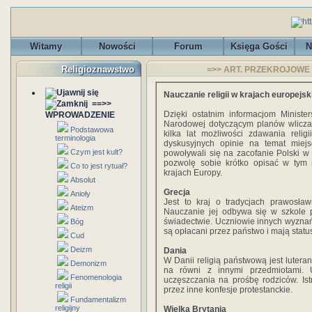
Witamy
Nowości
Forum
Księga Gości
N
Religioznawstwo
=>> ART. PRZEKROJOWE - N
Nauczanie religii w krajach europejsk
==>>
Dzięki ostatnim informacjom Ministe
WPROWADZENIE
Narodowej dotyczącym planów wliczan
Podstawowa
kilka lat możliwości zdawania relig
terminologia
dyskusyjnych opinie na temat miejsc
Czym jest kult?
powoływali się na zacofanie Polski w 
pozwolę sobie krótko opisać w tym m
Co to jest rytuał?
krajach Europy.
Absolut
Grecja
Anioły
Jest to kraj o tradycjach prawosła
Ateizm
Nauczanie jej odbywa się w szkole p
świadectwie. Uczniowie innych wyznań
Bóg
są opłacani przez państwo i mają statu
Cud
Deizm
Dania
W Danii religią państwową jest lutera
Demonizm
na równi z innymi przedmiotami.
Fenomenologia
uczęszczania na prośbę rodziców. Is
religii
przez inne konfesje protestanckie.
Fundamentalizm
religijny
Wielka Brytania