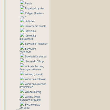
Perun
Pogański Łysiec
Religie Słowian -
zarys
Sobótka
Stworzenie świata
Słowianie
Słowianie -
ciekawostki
Słowianie Połabscy
Słowianie
Wschodni
Słowiańska dusza
Ukraiński Olimp
W kraju Peruna,
Swaroga i Welesa
Wieniec, wianki
Wierzenia Słowian
Wierzenia plemion
prapolskich
Wilcze plemię
Wodny świat
topielców i rusałek
Światowid ze
Zbrucza