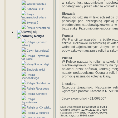
w szkole jest przedmiotem nadobowi
Wszechwiedza
oddelegowany przez władzę kościelną
Zabawa i kult
Słowacja
Zarys
Prawo do udziału w lekcjach religii g
fenomenologii ofiary
pozostaje pod szczególną opieką pa
Świetość
przedmiotem nadobowiązkowym, a w s
Święta przestrzeń
bądź etykę. Przedmiot nie jest ocenian
Francja
Religia
We Francji ze względu na ściśle roz
Religia - jedna z
szkole. Uczniowie uczestniczą w katech
definicji
wolne od zajęć szkolnych. Jedynie we w
obowiązkowe nauczanie religii w szkole
Czym jest religia?
Religia - zjawisko
Polska
naturalne
W Polsce nauczanie religii w szkole 
Klasyfikacja religii
nieobowiązkowy, organizowany na życ
opłacani przez państwo, kontrolę mer
Etnologia religii
nadzór pedagogiczny. Ocena z religi
Religia
promocję ucznia do kolejnej klasy.
Bocheńskiego
Religia Durkheima
Literatura:
Grzegorz Zaraziński: Nauczanie rel
Religia Rousseau
wybranych państw. Katecheta R. 50: 200
Religia Skinnera
Jacek śkowroński - 21/06/2007
Religia
obywatelska
Data utworzenia:
14/03/2008 @ 06:51
Religia w XIX wieku
Ostatnie zmiany:
12/04/2012 @ 07:35
Religia w kulturze
Kategoria :
=>> ART. PRZEKROJOWE
Strona czytana
39161 razy