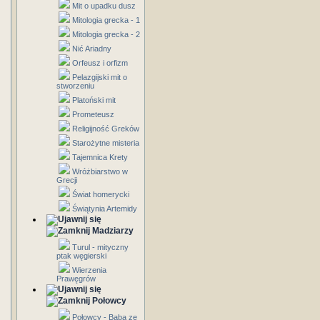
Mit o upadku dusz
Mitologia grecka - 1
Mitologia grecka - 2
Nić Ariadny
Orfeusz i orfizm
Pelazgijski mit o
stworzeniu
Platoński mit
Prometeusz
Religijność Greków
Starożytne misteria
Tajemnica Krety
Wróżbiarstwo w
Grecji
Świat homerycki
Świątynia Artemidy
Madziarzy
Turul - mityczny
ptak węgierski
Wierzenia
Prawęgrów
Połowcy
Połowcy - Baba ze