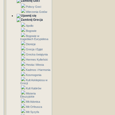
Goci
Polscy Goci
Wierzenia Gotów
Grecja
Apollo
Bogowie
Bogowie w
tragediach Eurypidesa
Dionizje
Grecja i Egipt
Grecka świątynia
Hermes Kylleński
Hestia i Westa
Kadmos i Harmonia
Kosmogonia
Kult Asklepiosa w
Grecji
Kult Kabirów
Misteria
Eleuzyjskie
Mit Adonisa
Mit Orfeusza
Mit Syzyfa