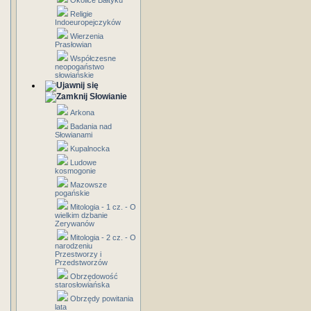
Okolice Bałtyku
Religie
Indoeuropejczyków
Wierzenia
Prasłowian
Współczesne
neopogaństwo
słowiańskie
Słowianie
Arkona
Badania nad
Słowianami
Kupalnocka
Ludowe
kosmogonie
Mazowsze
pogańskie
Mitologia - 1 cz. - O
wielkim dzbanie
Zerywanów
Mitologia - 2 cz. - O
narodzeniu
Przestworzy i
Przedstworzów
Obrzędowość
starosłowiańska
Obrzędy powitania
lata