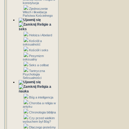
konstytucja
Zjednoczenie
Włoch i likwidacja
Państwa Kościelnego
Religie a
seks
Heloiza i Abelard
Kościół a
seksualność
Kościół i seks
Pesymizm
seksualny
Seks a celibat
Tantryczna
Psychologia
Seksualności
Religia a
nauka
Bóg a inteligencja
Choroba a religia w
antyku
Chronologia biblijna
Czy przed wielkim
wybuchem był Bóg?
Dlaczego jesteśmy