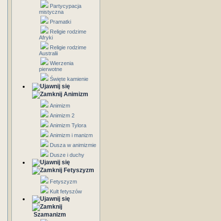
Partycypacja
mistyczna
Pramatki
Religie rodzime
Afryki
Religie rodzime
Australii
Wierzenia
pierwotne
Święte kamienie
Animizm
Animizm
Animizm 2
Animizm Tylora
Animizm i manizm
Dusza w animizmie
Dusze i duchy
Fetyszyzm
Fetyszyzm
Kult fetyszów
Szamanizm