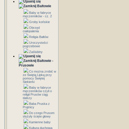
Bałtowie
Baby w fabryce
męczenników - cz. 2
Groby końskie
Obrzęd
ciałopalenia
Religia Bałtów
Uroczystości
pogrzebowe
Zaślubiny
Bałtowie -
Prusowie
Co można zrobić w
ze Świętą Lipką przy
pomocy Świętej
Siekierki
Baby w fabryce
męczenników czyli o
religii Prusów ciąg
dalszy
Baba Pruska z
Prątnicy
Do czego Prusom
służyły ścięte głowy
Kamienne baby
Kultura duchowa