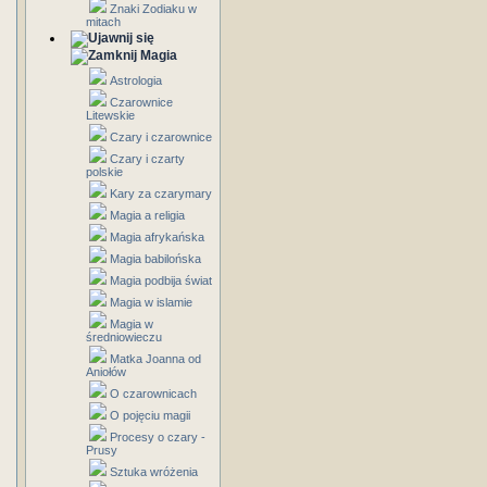
Znaki Zodiaku w
mitach
Magia
Astrologia
Czarownice
Litewskie
Czary i czarownice
Czary i czarty
polskie
Kary za czarymary
Magia a religia
Magia afrykańska
Magia babilońska
Magia podbija świat
Magia w islamie
Magia w
średniowieczu
Matka Joanna od
Aniołów
O czarownicach
O pojęciu magii
Procesy o czary -
Prusy
Sztuka wróżenia