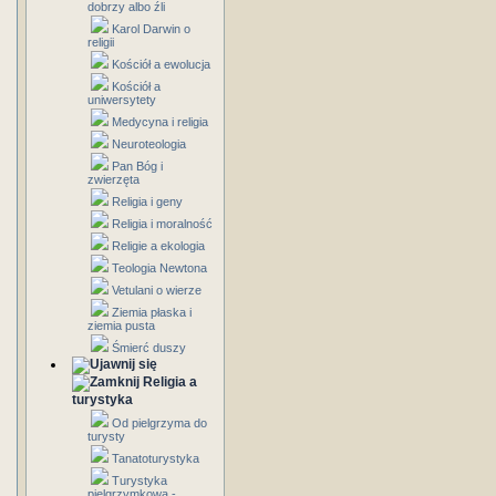
dobrzy albo źli
Karol Darwin o
religii
Kościół a ewolucja
Kościół a
uniwersytety
Medycyna i religia
Neuroteologia
Pan Bóg i
zwierzęta
Religia i geny
Religia i moralność
Religie a ekologia
Teologia Newtona
Vetulani o wierze
Ziemia płaska i
ziemia pusta
Śmierć duszy
Religia a
turystyka
Od pielgrzyma do
turysty
Tanatoturystyka
Turystyka
pielgrzymkowa -