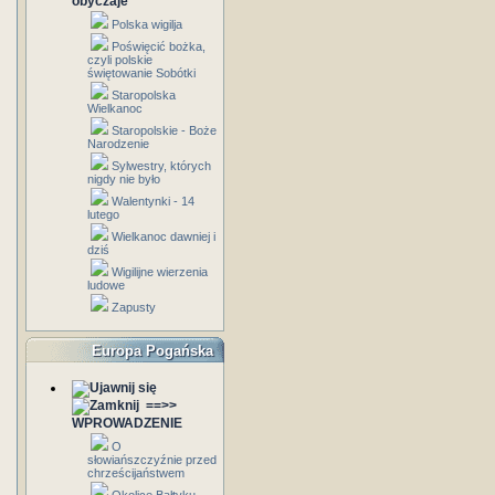
obyczaje
Polska wigilja
Poświęcić bożka,
czyli polskie
świętowanie Sobótki
Staropolska
Wielkanoc
Staropolskie - Boże
Narodzenie
Sylwestry, których
nigdy nie było
Walentynki - 14
lutego
Wielkanoc dawniej i
dziś
Wigilijne wierzenia
ludowe
Zapusty
Europa Pogańska
==>>
WPROWADZENIE
O
słowiańszczyźnie przed
chrześcijaństwem