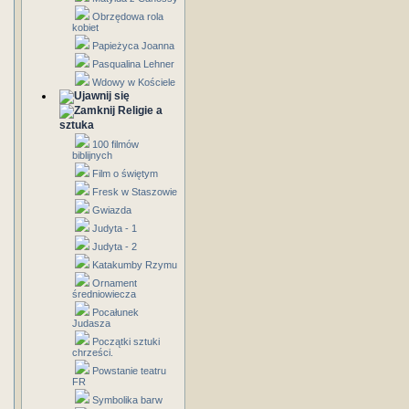
Obrzędowa rola
kobiet
Papieżyca Joanna
Pasqualina Lehner
Wdowy w Kościele
Religie a
sztuka
100 filmów
biblijnych
Film o świętym
Fresk w Staszowie
Gwiazda
Judyta - 1
Judyta - 2
Katakumby Rzymu
Ornament
średniowiecza
Pocałunek
Judasza
Początki sztuki
chrześci.
Powstanie teatru
FR
Symbolika barw