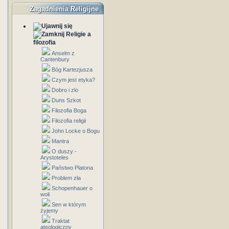
Zagadnienia Religijne
Religie a
filozofia
Anselm z
Cantenbury
Bóg Kartezjusza
Czym jest etyka?
Dobro i zlo
Duns Szkot
Filozofia Boga
Filozofia religii
John Locke o Bogu
Mantra
O duszy -
Arystoteles
Państwo Platona
Problem zła
Schopenhauer o
woli
Sen w którym
żyjemy
Traktat
ateologiczny