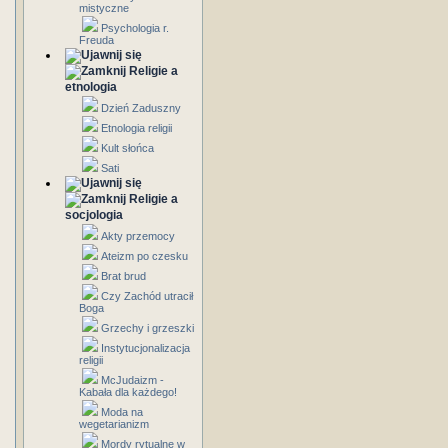
mistyczne
Psychologia r.
Freuda
Religie a
etnologia
Dzień Zaduszny
Etnologia religii
Kult słońca
Sati
Religie a
socjologia
Akty przemocy
Ateizm po czesku
Brat brud
Czy Zachód utracił
Boga
Grzechy i grzeszki
Instytucjonalizacja
religii
McJudaizm -
Kabała dla każdego!
Moda na
wegetarianizm
Mordy rytualne w