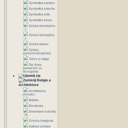
Symbolika kamieni
Symbolika kolorów
Symbolika koła
Symbolika lotosu
Sztuka bizantyjska
- 1
Sztuka bizanyjska
- 2
Sztuka islamu
Sztuka
starochrześcijańska
Tańce a religia
Św. Anna
Samotrzeć ze
Strzegomia
Religie a
architektura
Architektura
chrześci.
Babilon
Borobudur
Drewniane kościoły
- PL
Grecka świątynia
Kaliska cerkiew