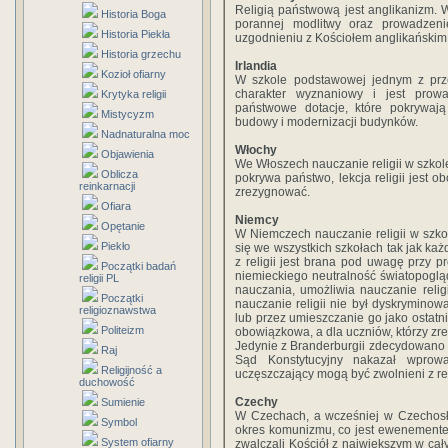
Religią państwową jest anglikanizm. 
Historia Boga
porannej modlitwy oraz prowadzenie
Historia Piekła
uzgodnieniu z Kościołem anglikańskim
Historia grzechu
Irlandia
Kozioł ofiarny
W szkole podstawowej jednym z przed
charakter wyznaniowy i jest prow
Krytyka religii
państwowe dotacje, które pokrywają
Mistycyzm
budowy i modernizacji budynków.
Nadnaturalna moc
Włochy
Objawienia
We Włoszech nauczanie religii w szkol
Oblicza
pokrywa państwo, lekcja religii jest
reinkarnacji
zrezygnować.
Ofiara
Niemcy
Opętanie
W Niemczech nauczanie religii w szko
Piekło
się we wszystkich szkołach tak jak ka
z religii jest brana pod uwagę przy p
Początki badań
niemieckiego neutralność światopoglą
religii PL
nauczania, umożliwia nauczanie religi
Początki
nauczanie religii nie był dyskryminow
religioznawstwa
lub przez umieszczanie go jako ostatni
Politeizm
obowiązkowa, a dla uczniów, którzy zrez
Jedynie z Branderburgii zdecydowano s
Raj
Sąd Konstytucyjny nakazał wprowa
Religijność a
uczęszczający mogą być zwolnieni z re
duchowość
Czechy
Sumienie
W Czechach, a wcześniej w Czechosło
Symbol
okres komunizmu, co jest ewenemente
System ofiarny
zwalczali Kościół z największym w ca