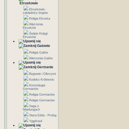
Etruskowie
Etruskowie -
zakładnicy bogów
Religia Etruska
Wierzenia
Etrusków
Święte Księgi
Etrusków
Galowie
Religia Galów
Wierzenia Galów
Germanie
Bogowie i Olbrzymi
Kodeks Królewski
Kosmologia
Germanów
Religia Germanów
Religie Germanów
Saga o
Nibelungach
Stara Edda - Prolog
Yggdrasil