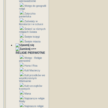
wprowadzenie
Wstęp do geografii
religii
Zatyczka
panieńska
Zaświaty w
literaturze i w sztuce
Śmierć w różnych
religiach świata
Święte księgi
Święte miasta
=>>
RELIGIE PIERWOTNE
Wstęp - Religie
pierwotne
Huna i Roa
Kult Macierzy
Kult przodków we
współczesnym
Wietnamie
Kult szczątków
kostnych
Mana
Najstarsze religie
Malty
Najstasze religie