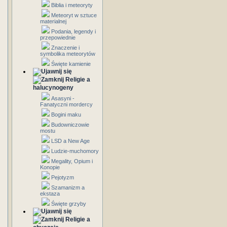
Biblia i meteoryty
Meteoryt w sztuce
materialnej
Podania, legendy i
przepowiednie
Znaczenie i
symbolika meteorytów
Święte kamienie
Religie a
halucynogeny
Asasyni -
Fanatyczni mordercy
Bogini maku
Budowniczowie
mostu
LSD a New Age
Ludzie-muchomory
Megality, Opium i
Konopie
Pejotyzm
Szamanizm a
ekstaza
Święte grzyby
Religie a