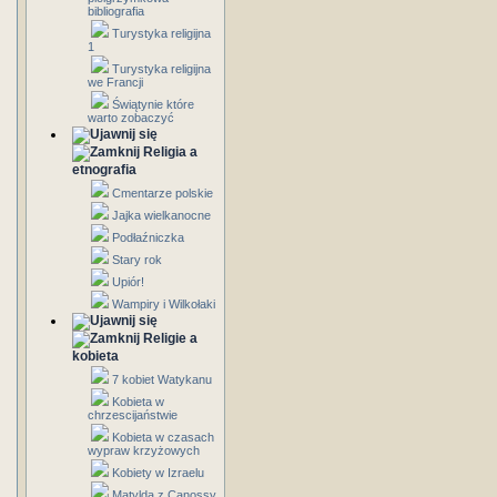
bibliografia
Turystyka religijna
1
Turystyka religijna
we Francji
Świątynie które
warto zobaczyć
Religia a
etnografia
Cmentarze polskie
Jajka wielkanocne
Podłaźniczka
Stary rok
Upiór!
Wampiry i Wilkołaki
Religie a
kobieta
7 kobiet Watykanu
Kobieta w
chrzescijaństwie
Kobieta w czasach
wypraw krzyżowych
Kobiety w Izraelu
Matylda z Canossy