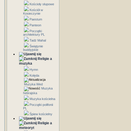
Kościoły słupowe
Kościół w
Kosieczynie
Paestum
Panteon
Początki
architektury PL
Tadż Mahal
Świątynie
buddyjskie
Religie a
muzyka
Hymn
Kolęda
Muzyka Wed
Muzyka
hebrajska
Muzyka kościelna
Początki polifonii
PL
Śpiew kościelny
Religie a
meteoryt