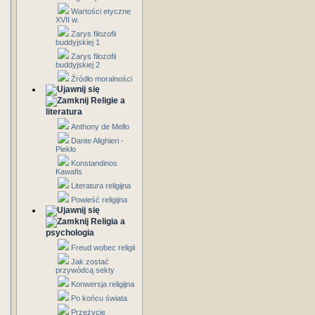
Wartości etyczne
XVII w.
Zarys filozofii
buddyjskiej 1
Zarys filozofii
buddyjskiej 2
Źródło moralności
Religie a
literatura
Anthony de Mello
Dante Alighieri -
Piekło
Konstandinos
Kawafis
Literatura religijna
Powieść religijna
Religia a
psychologia
Freud wobec religii
Jak zostać
przywódcą sekty
Konwersja religijna
Po końcu świata
Przeżycie