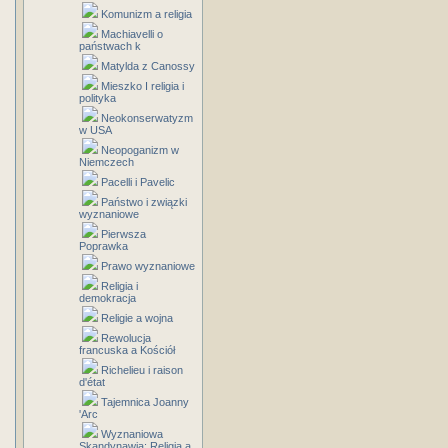
Komunizm a religia
Machiavelli o
państwach k
Matylda z Canossy
Mieszko I religia i
polityka
Neokonserwatyzm
w USA
Neopoganizm w
Niemczech
Pacelli i Pavelic
Państwo i związki
wyznaniowe
Pierwsza
Poprawka
Prawo wyznaniowe
Religia i
demokracja
Religie a wojna
Rewolucja
francuska a Kościół
Richelieu i raison
d'état
Tajemnica Joanny
'Arc
Wyznaniowa
Skandynawia: Religia a