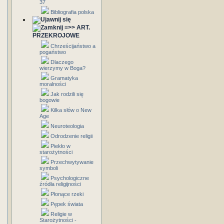
37
Bibliografia polska
=>> ART.
PRZEKROJOWE
Chrześcijaństwo a
pogaństwo
Dlaczego
wierzymy w Boga?
Gramatyka
moralności
Jak rodzili się
bogowie
Kilka słów o New
Age
Neuroteologia
Odrodzenie religii
Piekło w
starożytności
Przechwytywanie
symboli
Psychologiczne
źródła religijności
Płonące rzeki
Pępek świata
Religie w
Starożytności -