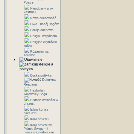
Polsce
Nieodparty urok
kastracji
Nowa duchowość
Piwo - napój Bogów
Policja duchowa
Religia i wspólnota
Religijne wędrówki
ludów
Różaniec na
zdrowie
Religie a
polityka
Boska polityka
Doktryna
Reagana
Hezbollah
wojownicy Boga
Historia wolności w
chrześ.
Islam kontra
hinduizm
Kara śmierci
Kara śmierci w
Piśmie Świętym i
nauczaniu katolickim