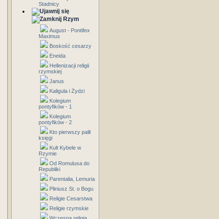
Stadnicy
Rzym
August - Pontifex
Maximus
Boskość cesarzy
Eneida
Hellenizacji religii
rzymskiej
Janus
Kaligula i Żydzi
Kolegium
pontyfików - 1
Kolegium
pontyfików - 2
Kto pierwszy palił
księgi
Kult Kybele w
Rzymie
Od Romulusa do
Republiki
Parentalia, Lemuria
Pliniusz St. o Bogu
Religie Cesarstwa
Religie rzymskie
Wczesna religia