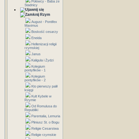
Połowcy - Baba ze
Stadnicy
Rzym
August - Pontifex
Maximus
Boskość cesarzy
Eneida
Hellenizacji religii
rzymskiej
Janus
Kaligula i Żydzi
Kolegium
pontyfików - 1
Kolegium
pontyfików - 2
Kto pierwszy palił
księgi
Kult Kybele w
Rzymie
Od Romulusa do
Republiki
Parentalia, Lemuria
Pliniusz St. o Bogu
Religie Cesarstwa
Religie rzymskie