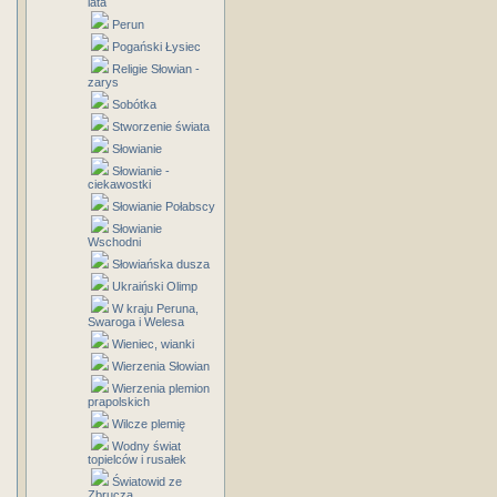
lata
Perun
Pogański Łysiec
Religie Słowian -
zarys
Sobótka
Stworzenie świata
Słowianie
Słowianie -
ciekawostki
Słowianie Połabscy
Słowianie
Wschodni
Słowiańska dusza
Ukraiński Olimp
W kraju Peruna,
Swaroga i Welesa
Wieniec, wianki
Wierzenia Słowian
Wierzenia plemion
prapolskich
Wilcze plemię
Wodny świat
topielców i rusałek
Światowid ze
Zbrucza