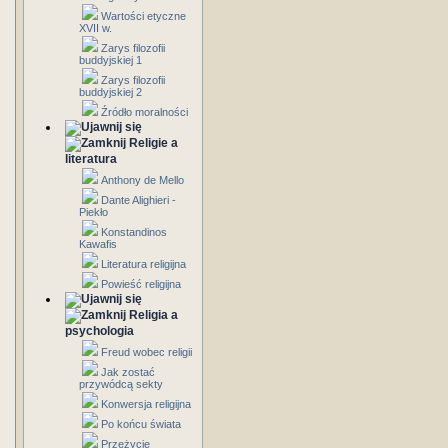
Wartości etyczne
XVII w.
Zarys filozofii
buddyjskiej 1
Zarys filozofii
buddyjskiej 2
Źródło moralności
Religie a
literatura
Anthony de Mello
Dante Alighieri -
Piekło
Konstandinos
Kawafis
Literatura religijna
Powieść religijna
Religia a
psychologia
Freud wobec religii
Jak zostać
przywódcą sekty
Konwersja religijna
Po końcu świata
Przeżycie