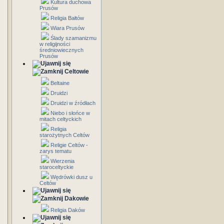
Kultura duchowa
Prusów
Religia Bałtów
Wiara Prusów
Ślady szamanizmu
w religijności
średniowiecznych
Prusów
Celtowie
Beltaine
Druidzi
Druidzi w źródłach
Niebo i słońce w
mitach celtyckich
Religia
starożytnych Celtów
Religie Celtów -
zarys tematu
Wierzenia
staroceltyckie
Wędrówki dusz u
Celtów
Dakowie
Religia Daków