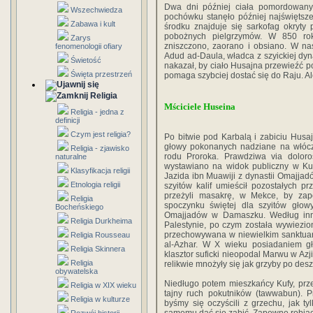
Dwa dni później ciała pomordowanyc
Wszechwiedza
pochówku stanęło później najświętsz
Zabawa i kult
środku znajduje się sarkofag okryty
pobożnych pielgrzymów. W 850 rok
Zarys
zniszczono, zaorano i obsiano. W na
fenomenologii ofiary
Adud ad-Daula, władca z szyickiej dyn
Świetość
nakazał, by ciało Husajna przewieźć po
Święta przestrzeń
pomaga szybciej dostać się do Raju. A
Religia
Mściciele Huseina
Religia - jedna z
definicji
Czym jest religia?
Po bitwie pod Karbalą i zabiciu Hus
głowy pokonanych nadziane na włóczn
Religia - zjawisko
rodu Proroka. Prawdziwa via doloro
naturalne
wystawiano na widok publiczny w Ku
Klasyfikacja religii
Jazida ibn Muawiji z dynastii Omajjad
Etnologia religii
szyitów kalif umieścił pozostałych pr
przeżyli masakrę, w Mekce, by zap
Religia
spoczynku świętej dla szyitów głow
Bocheńskiego
Omajjadów w Damaszku. Według inny
Religia Durkheima
Palestynie, po czym została wywiezi
przechowywana w niewielkim sanktuar
Religia Rousseau
al-Azhar. W X wieku posiadaniem gł
Religia Skinnera
klasztor suficki nieopodal Marwu w Azji
Religia
relikwie mnożyły się jak grzyby po des
obywatelska
Niedługo potem mieszkańcy Kufy, prz
Religia w XIX wieku
tajny ruch pokutników (tawwabun). P
Religia w kulturze
byśmy się oczyścili z grzechu, jak ty