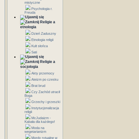
mistyczne
Psychologia r.
Freuda
Religie a
etnologia
Dzień Zaduszny
Etnologia religii
Kult słońca
Sati
Religie a
socjologia
Akty przemocy
Ateizm po czesku
Brat brud
Czy Zachód utracił
Boga
Grzechy i grzeszki
Instytucjonalizacja
religii
McJudaizm -
Kabała dla każdego!
Moda na
wegetarianizm
Mordy rytualne w