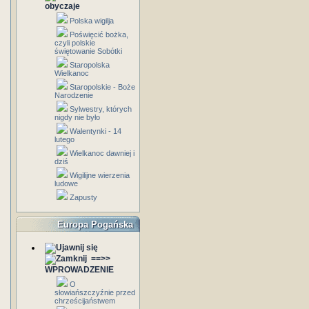
obyczaje
Polska wigilja
Poświęcić bożka,
czyli polskie
świętowanie Sobótki
Staropolska
Wielkanoc
Staropolskie - Boże
Narodzenie
Sylwestry, których
nigdy nie było
Walentynki - 14
lutego
Wielkanoc dawniej i
dziś
Wigilijne wierzenia
ludowe
Zapusty
Europa Pogańska
==>>
WPROWADZENIE
O
słowiańszczyźnie przed
chrześcijaństwem