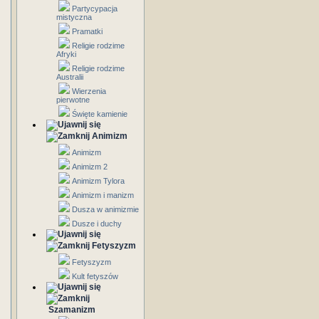
Partycypacja
mistyczna
Pramatki
Religie rodzime
Afryki
Religie rodzime
Australii
Wierzenia
pierwotne
Święte kamienie
Animizm
Animizm
Animizm 2
Animizm Tylora
Animizm i manizm
Dusza w animizmie
Dusze i duchy
Fetyszyzm
Fetyszyzm
Kult fetyszów
Szamanizm