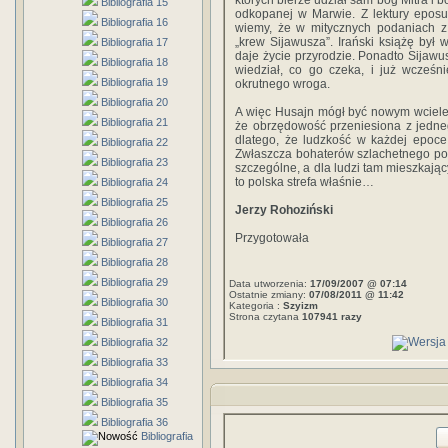
których bierze udział sam bóg Mitra i 
Bibliografia 15
odkopanej w Marwie. Z lektury epos
Bibliografia 16
wiemy, że w mitycznych podaniach z 
„krew Sijawusza”. Irański książę był 
Bibliografia 17
daje życie przyrodzie. Ponadto Sijawus
Bibliografia 18
wiedział, co go czeka, i już wcześn
Bibliografia 19
okrutnego wroga.
Bibliografia 20
A więc Husajn mógł być nowym wciel
Bibliografia 21
że obrzędowość przeniesiona z jedne
dlatego, że ludzkość w każdej epoce l
Bibliografia 22
Zwłaszcza bohaterów szlachetnego poc
Bibliografia 23
szczególne, a dla ludzi tam mieszkając
to polska strefa właśnie…
Bibliografia 24
Bibliografia 25
Jerzy Rohoziński
Bibliografia 26
Przygotowała
Bibliografia 27
Bibliografia 28
Bibliografia 29
Data utworzenia:
17/09/2007 @ 07:14
Ostatnie zmiany:
07/08/2011 @ 11:42
Bibliografia 30
Kategoria :
Szyizm
Strona czytana
107941 razy
Bibliografia 31
Bibliografia 32
Bibliografia 33
Bibliografia 34
Bibliografia 35
Bibliografia 36
Bibliografia