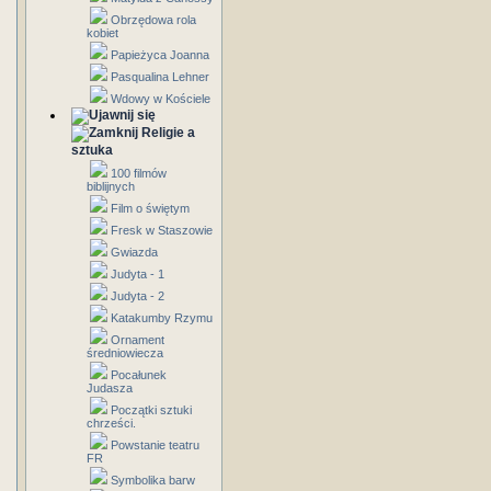
Obrzędowa rola
kobiet
Papieżyca Joanna
Pasqualina Lehner
Wdowy w Kościele
Religie a
sztuka
100 filmów
biblijnych
Film o świętym
Fresk w Staszowie
Gwiazda
Judyta - 1
Judyta - 2
Katakumby Rzymu
Ornament
średniowiecza
Pocałunek
Judasza
Początki sztuki
chrześci.
Powstanie teatru
FR
Symbolika barw