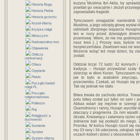
kuzyna Muslima Ibn Akila, by sprawdz
Historia Boga
powitali go owacyjnie i złożyli przysi
Historia Piekła
zapowiadało tragedii.
Historia grzechu
Tymczasem omajjadzki namiestnik U
Kozioł ofiarny
Muslima, a jego odciętą głowę wysłał 
odmówili zbrojnego wsparcia Husajnow
Krytyka religii
ten w nocy przed dziesiątym dniem
Mistycyzm
przemowę: Wiem, że nie ma godniejszyc
Nadnaturalna moc
nasz kres [...] Proszę was, byście 
bezpieczeństwa. Zwalniam was od wasz
Objawienia
Możecie wziąć też moje dzieci, by za
Oblicza
zostali.
reinkarnacji
Oddział liczył 72 ludzi: 32 konnych 
Ofiara
tradycja – Husajn przywdział szaty 
Opętanie
dzierżąc w dłoni Koran. Tymczasem na
Piekło
jak to było w arabskim zwyczaju,
przeciwnika. Czekali, aż Husajn się pr
Początki badań
Tak się jednak nie stało.
religii PL
Początki
Bitwa trwała do zachodu słońca. Towa
religioznawstwa
polu bitwy został już tylko on sam i j
Politeizm
Abbas wdarł się mężnie w szeregi pr
Osamotniony i ranny, Husajn wycofał si
Raj
płaczący z pragnienia. Za nim wpadli żo
Religijność a
strzała. Krwawiący i załamany ojciec u
duchowość
żołnierze bali się podejść do niego
Proroka. W końcu Husajn rzucił się na
Sumienie
mu 33 rany i 34 uderzenia, odrąbali rę
Symbol
oczach kobiet i dzieci z obozowiska. W
System ofiarny