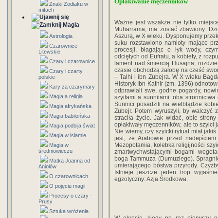
Opłakiwanie męczenników
Znaki Zodiaku w
mitach
Ważne jest wszakże nie tylko miejsce,
Magia
Muharrama, ma zostać zbawiony. Dzie
Aszurą, w X wieku. Dysponujemy prze
Astrologia
suku rozstawiono namioty mające pr
Czarownice
procesji, błagając o łyk wody, czy
Litewskie
odciętych od Eufratu, a kobiety, z roz
Czary i czarownice
lament nad śmiercią Husajna, rozdzie
czasie obchodzą żałobę na cześć swo
Czary i czarty
– Talhi i ibn Zubejra. W X wieku Bagda
polskie
Historyk Ibn Kathir (zm. 1396) odnotow
Kary za czarymary
odprawiali swe, godne pogardy, nowi
Magia a religia
szyitami a sunnitami: oba stronnictwa 
Sunnici posadzili na wielbłądzie kobie
Magia afrykańska
Zubejr. Potem wyruszyli, by walczyć 
Magia babilońska
straciła życie. Jak widać, obie stron
opłakiwały męczenników, ale to szyici 
Magia podbija świat
Nie wiemy, czy szyicki rytuał miał jaki
Magia w islamie
jest, że Arabowie przed nadejściem 
Mezopotamia, kolebka religijności szyi
Magia w
średniowieczu
zmartwychwstającymi bogami wegetacj
boga Tammuza (Dumuziego). Spragnion
Matka Joanna od
umierającego bóstwa przyrody. Czyżby 
Aniołów
Istnieje jeszcze jeden trop wyjaśni
O czarownicach
egzotyczny: Azja Środkowa.
O pojęciu magii
Procesy o czary -
Prusy
Sztuka wróżenia