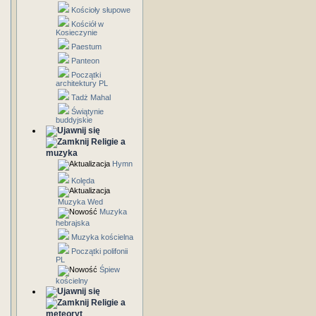
Kościoły słupowe
Kościół w
Kosieczynie
Paestum
Panteon
Początki
architektury PL
Tadż Mahal
Świątynie
buddyjskie
Religie a
muzyka
Hymn
Kolęda
Muzyka Wed
Muzyka
hebrajska
Muzyka kościelna
Początki polifonii
PL
Śpiew
kościelny
Religie a
meteoryt