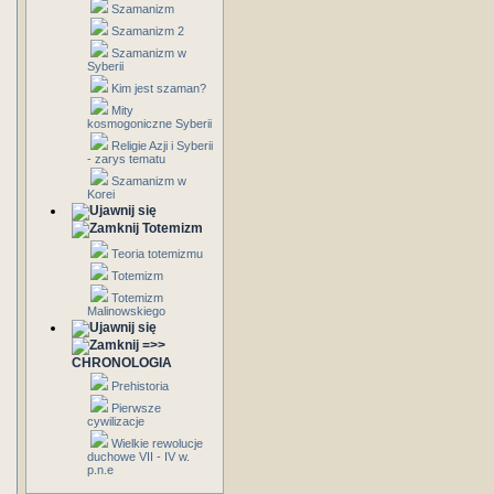
Szamanizm
Szamanizm 2
Szamanizm w
Syberii
Kim jest szaman?
Mity
kosmogoniczne Syberii
Religie Azji i Syberii
- zarys tematu
Szamanizm w
Korei
Totemizm
Teoria totemizmu
Totemizm
Totemizm
Malinowskiego
=>>
CHRONOLOGIA
Prehistoria
Pierwsze
cywilizacje
Wielkie rewolucje
duchowe VII - IV w.
p.n.e