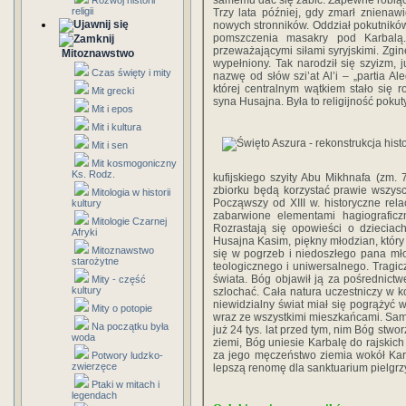
samemu dać się zabić. Zapewne robiąc
Rozwój historii
religii
Trzy lata później, gdy zmarł znienawi
nowych stronników. Oddział pokutnikó
pomszczenia masakry pod Karbalą
przeważającymi siłami syryjskimi. Zgin
Mitoznawstwo
wypełniony. Tak narodził się szyizm, j
Czas święty i mity
nazwę od słów szi’at Al’i – „partia Ale
której centralnym wątkiem stało się r
Mit grecki
syna Husajna. Była to religijność pokuty
Mit i epos
Mit i kultura
Mit i sen
Mit kosmogoniczny
Ks. Rodz.
kufijskiego szyity Abu Mikhnafa (zm. 7
zbiorku będą korzystać prawie wszyscy 
Mitologia w historii
Począwszy od XIII w. historyczne rel
kultury
zabarwione elementami hagiograficzn
Mitologie Czarnej
Rozrastają się opowieści o dzieciac
Afryki
Husajna Kasim, piękny młodzian, który
Mitoznawstwo
się w pogrzeb i niedoszłego pana m
starożytne
teologicznego i uniwersalnego. Tragic
świata. Bóg objawił ją za pośrednictw
Mity - część
kultury
szlochać. Cała natura uczestniczy w k
niewidzialny świat miał się pogrążyć w
Mity o potopie
wraz ze wszystkimi mieszkańcami. Sam
Na początku była
już 24 tys. lat przed tym, nim Bóg stwo
woda
ziemi, Bóg uniesie Karbalę do rajskic
za jego męczeństwo ziemia wokół Kar
Potwory ludzko-
zwierzęce
lepszą renomę dla sanktuarium pielg
Ptaki w mitach i
legendach