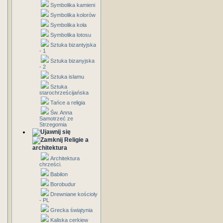
Symbolika kamieni
Symbolika kolorów
Symbolika koła
Symbolika lotosu
Sztuka bizantyjska
- 1
Sztuka bizanyjska
- 2
Sztuka islamu
Sztuka
starochrześcijańska
Tańce a religia
Św. Anna
Samotrzeć ze
Strzegomia
Religie a
architektura
Architektura
chrześci.
Babilon
Borobudur
Drewniane kościoły
- PL
Grecka świątynia
Kaliska cerkiew