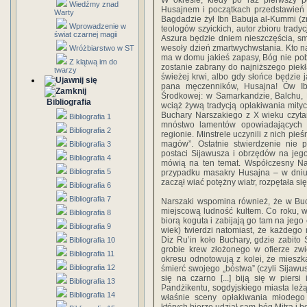
W okresie, kiedy po raz pierwszy 
Wiedźmy znad
Husajnem i początkach przedstawień 
Warty
Bagdadzie żył Ibn Babuja al-Kummi (z
Wprowadzenie w
teologów szyickich, autor zbioru tradyc
świat czarnej magii
Aszura będzie dniem nieszczęścia, s
wesoły dzień zmartwychwstania. Kto n
Wróżbiarstwo w ST
ma w domu jakieś zapasy, Bóg nie pob
Z klątwą im do
zostanie zabrany do najniższego piekła
twarzy
świeżej krwi, albo gdy słońce będzie j
pana męczenników, Husajna! Ów Ib
Środkowej: w Samarkandzie, Balchu, 
Bibliografia
wciąż żywą tradycją opłakiwania mityc
Buchary Narszakiego z X wieku czytamy
Bibliografia 1
mnóstwo lamentów opowiadających 
Bibliografia 2
regionie. Minstrele uczynili z nich pi
magów”. Ostatnie stwierdzenie nie p
Bibliografia 3
postaci Sijawusza i obrzędów na jeg
Bibliografia 4
mówią na ten temat. Współczesny Nar
Bibliografia 5
przypadku masakry Husajna – w dniu 
zaczął wiać potężny wiatr, rozpętała s
Bibliografia 6
Bibliografia 7
Narszaki wspomina również, że w Buc
miejscową ludność kultem. Co roku, 
Bibliografia 8
biorą koguta i zabijają go tam na jeg
Bibliografia 9
wiek) twierdzi natomiast, że każdego
Diz Ru’in koło Buchary, gdzie zabito 
Bibliografia 10
grobie krew złożonego w ofierze zwie
Bibliografia 11
okresu odnotowują z kolei, że miesz
Bibliografia 12
śmierć swojego „bóstwa” (czyli Sijawusz
się na czarno [...] biją się w piers
Bibliografia 13
Pandżikentu, sogdyjskiego miasta le
Bibliografia 14
właśnie sceny opłakiwania młodego 