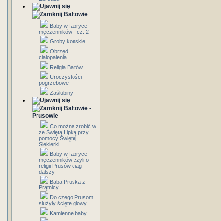
Bałtowie
Baby w fabryce
męczenników - cz. 2
Groby końskie
Obrzęd
ciałopalenia
Religia Bałtów
Uroczystości
pogrzebowe
Zaślubiny
Bałtowie -
Prusowie
Co można zrobić w
ze Świętą Lipką przy
pomocy Świętej
Siekierki
Baby w fabryce
męczenników czyli o
religii Prusów ciąg
dalszy
Baba Pruska z
Prątnicy
Do czego Prusom
służyły ścięte głowy
Kamienne baby