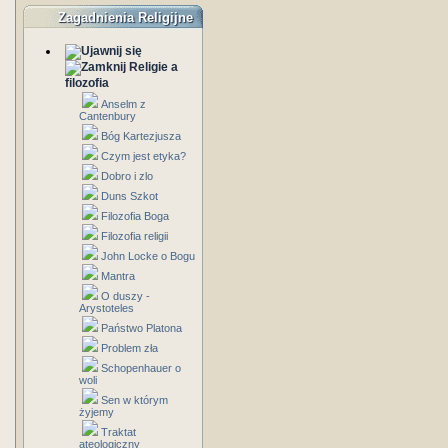
Zagadnienia Religijne
Religie a
filozofia
Anselm z
Cantenbury
Bóg Kartezjusza
Czym jest etyka?
Dobro i zlo
Duns Szkot
Filozofia Boga
Filozofia religii
John Locke o Bogu
Mantra
O duszy -
Arystoteles
Państwo Platona
Problem zła
Schopenhauer o
woli
Sen w którym
żyjemy
Traktat
ateologiczny