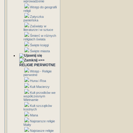
wprowadzenie
Wstęp do geografii
religii
Zatyczka
panieńska
Zaświaty w
literaturze i w sztuce
Śmierć w różnych
religiach świata
Święte księgi
Święte miasta
=>>
RELIGIE PIERWOTNE
Wstęp - Religie
pierwotne
Huna i Roa
Kult Macierzy
Kult przodków we
współczesnym
Wietnamie
Kult szczątków
kostnych
Mana
Najstarsze religie
Malty
Najstasze religie