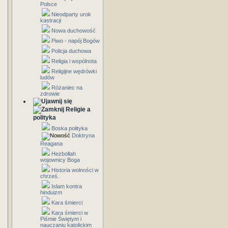
Polsce
Nieodparty urok
kastracji
Nowa duchowość
Piwo - napój Bogów
Policja duchowa
Religia i wspólnota
Religijne wędrówki
ludów
Różaniec na
zdrowie
Religie a
polityka
Boska polityka
Doktryna
Reagana
Hezbollah
wojownicy Boga
Historia wolności w
chrześ.
Islam kontra
hinduizm
Kara śmierci
Kara śmierci w
Piśmie Świętym i
nauczaniu katolickim