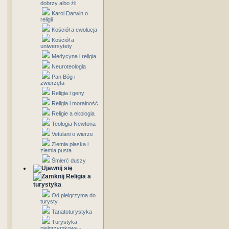
dobrzy albo źli
Karol Darwin o
religii
Kościół a ewolucja
Kościół a
uniwersytety
Medycyna i religia
Neuroteologia
Pan Bóg i
zwierzęta
Religia i geny
Religia i moralność
Religie a ekologia
Teologia Newtona
Vetulani o wierze
Ziemia płaska i
ziemia pusta
Śmierć duszy
Religia a
turystyka
Od pielgrzyma do
turysty
Tanatoturystyka
Turystyka
pielgrzymkowa -