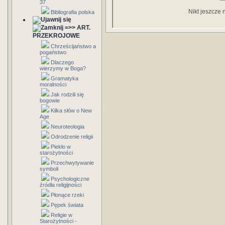
37
Nikt jeszcze 
Bibliografia polska
=>> ART.
PRZEKROJOWE
Chrześcijaństwo a
pogaństwo
Dlaczego
wierzymy w Boga?
Gramatyka
moralności
Jak rodzili się
bogowie
Kilka słów o New
Age
Neuroteologia
Odrodzenie religii
Piekło w
starożytności
Przechwytywanie
symboli
Psychologiczne
źródła religijności
Płonące rzeki
Pępek świata
Religie w
Starożytności -