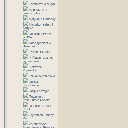
Komunizm a religia
Machiavelli o
państwach k
Matylda z Canossy
Mieszko I religia i
polityka
Neokonserwatyzm
w USA
Neopoganizm w
Niemczech
Pacelli i Pavelic
Państwo i związki
wyznaniowe
Pierwsza
Poprawka
Prawo wyznaniowe
Religia i
demokracja
Religie a wojna
Rewolucja
francuska a Kościół
Richelieu i raison
d'état
Tajemnica Joanny
'Arc
Wyznaniowa
Skandynawia: Religia a