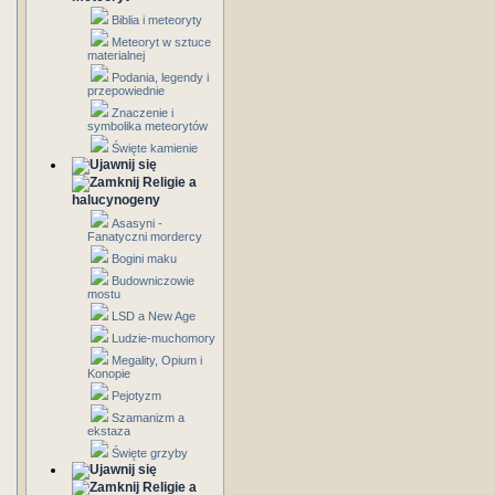
Biblia i meteoryty
Meteoryt w sztuce
materialnej
Podania, legendy i
przepowiednie
Znaczenie i
symbolika meteorytów
Święte kamienie
Religie a
halucynogeny
Asasyni -
Fanatyczni mordercy
Bogini maku
Budowniczowie
mostu
LSD a New Age
Ludzie-muchomory
Megality, Opium i
Konopie
Pejotyzm
Szamanizm a
ekstaza
Święte grzyby
Religie a