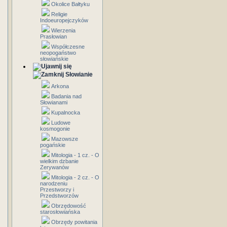
Okolice Bałtyku
Religie
Indoeuropejczyków
Wierzenia
Prasłowian
Współczesne
neopogaństwo
słowiańskie
Słowianie
Arkona
Badania nad
Słowianami
Kupalnocka
Ludowe
kosmogonie
Mazowsze
pogańskie
Mitologia - 1 cz. - O
wielkim dzbanie
Zerywanów
Mitologia - 2 cz. - O
narodzeniu
Przestworzy i
Przedstworzów
Obrzędowość
starosłowiańska
Obrzędy powitania