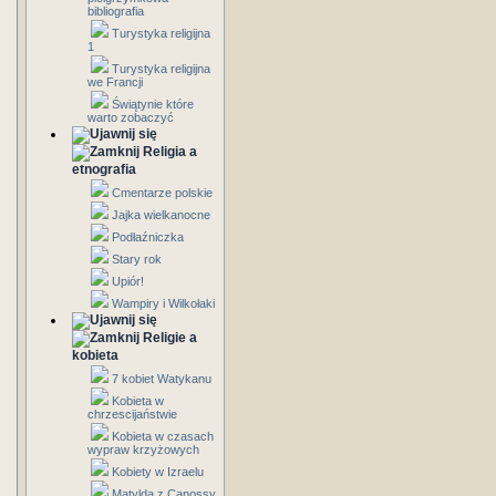
bibliografia
Turystyka religijna
1
Turystyka religijna
we Francji
Świątynie które
warto zobaczyć
Religia a
etnografia
Cmentarze polskie
Jajka wielkanocne
Podłaźniczka
Stary rok
Upiór!
Wampiry i Wilkołaki
Religie a
kobieta
7 kobiet Watykanu
Kobieta w
chrzescijaństwie
Kobieta w czasach
wypraw krzyżowych
Kobiety w Izraelu
Matylda z Canossy