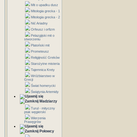
Mit o upadku dusz
Mitologia grecka - 1
Mitologia grecka - 2
Nić Ariadny
Orfeusz i orfizm
Pelazgijski mit o
stworzeniu
Platoński mit
Prometeusz
Religijność Greków
Starożytne misteria
Tajemnica Krety
Wróżbiarstwo w
Grecji
Świat homerycki
Świątynia Artemidy
Madziarzy
Turul - mityczny
ptak węgierski
Wierzenia
Prawęgrów
Połowcy