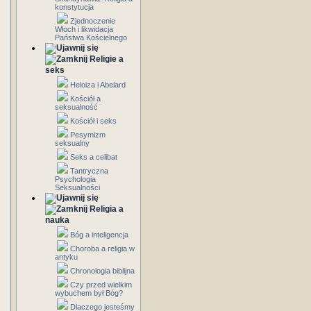
konstytucja
Zjednoczenie
Włoch i likwidacja
Państwa Kościelnego
Religie a
seks
Heloiza i Abelard
Kościół a
seksualność
Kościół i seks
Pesymizm
seksualny
Seks a celibat
Tantryczna
Psychologia
Seksualności
Religia a
nauka
Bóg a inteligencja
Choroba a religia w
antyku
Chronologia biblijna
Czy przed wielkim
wybuchem był Bóg?
Dlaczego jesteśmy