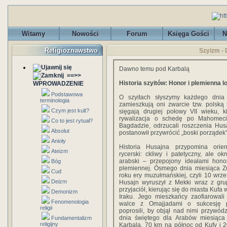
Witamy
Nowości
Forum
Księga Gości
N
Religioznawstwo
Szyizm -
Dawno temu pod Karbalą
==>>
Historia szyitów: Honor i plemienna l
WPROWADZENIE
Podstawowa
O szyitach słyszymy każdego dnia
terminologia
zamieszkują oni zwarcie tzw. polską
Czym jest kult?
sięgają drugiej połowy VII wieku, 
rywalizacja o schedę po Mahomecie
Co to jest rytuał?
Bagdadzie, odrzucali roszczenia Hus
Absolut
postanowił przywrócić „boski porządek” 
Anioły
Historia Husajna przypomina orie
Ateizm
rycerski: ckliwy i patetyczny, ale ok
arabski – przepojony ideałami honor
Bóg
plemiennej. Ósmego dnia miesiąca Zu
Cud
roku ery muzułmańskiej, czyli 10 wrze
Deizm
Husajn wyruszył z Mekki wraz z gru
przyjaciół, kierując się do miasta Kuf
Demonizm
Iraku. Jego mieszkańcy zaofiarowa
Fenomenologia
walce z Omajjadami o sukcesję 
religii
poprosili, by objął nad nimi przywód
dnia świętego dla Arabów miesiąca
Fundamentalizm
religijny
Karbalą, 70 km na północ od Kufy i 