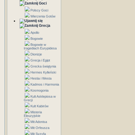
Goci
Polscy Goci
Wierzenia Gotów
Grecja
Apollo
Bogowie
Bogowie w
tragediach Eurypidesa
Dionizje
Grecja i Egipt
Grecka świątynia
Hermes Kylleński
Hestia i Westa
Kadmos i Harmonia
Kosmogonia
Kult Asklepiosa w
Grecji
Kult Kabirów
Misteria
Eleuzyjskie
Mit Adonisa
Mit Orfeusza
Mit Syzyfa