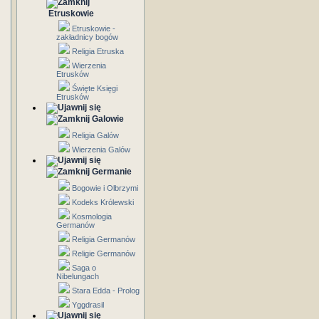
Etruskowie
Etruskowie -
zakładnicy bogów
Religia Etruska
Wierzenia
Etrusków
Święte Księgi
Etrusków
Galowie
Religia Galów
Wierzenia Galów
Germanie
Bogowie i Olbrzymi
Kodeks Królewski
Kosmologia
Germanów
Religia Germanów
Religie Germanów
Saga o
Nibelungach
Stara Edda - Prolog
Yggdrasil