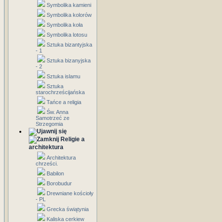
Symbolika kamieni
Symbolika kolorów
Symbolika koła
Symbolika lotosu
Sztuka bizantyjska
- 1
Sztuka bizanyjska
- 2
Sztuka islamu
Sztuka
starochrześcijańska
Tańce a religia
Św. Anna
Samotrzeć ze
Strzegomia
Religie a
architektura
Architektura
chrześci.
Babilon
Borobudur
Drewniane kościoły
- PL
Grecka świątynia
Kaliska cerkiew