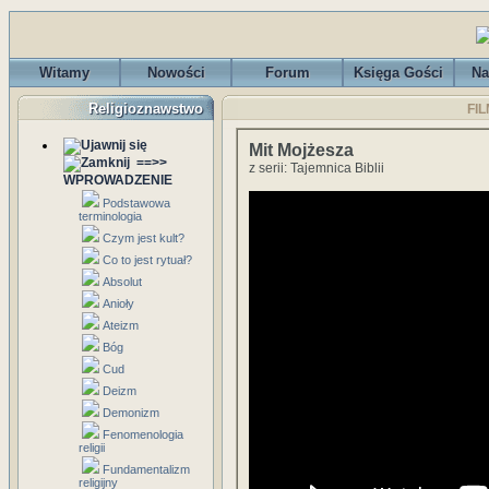
Witamy
Nowości
Forum
Księga Gości
Na
Religioznawstwo
FIL
Mit Mojżesza
==>>
z serii: Tajemnica Biblii
WPROWADZENIE
Podstawowa
terminologia
Czym jest kult?
Co to jest rytuał?
Absolut
Anioły
Ateizm
Bóg
Cud
Deizm
Demonizm
Fenomenologia
religii
Fundamentalizm
religijny