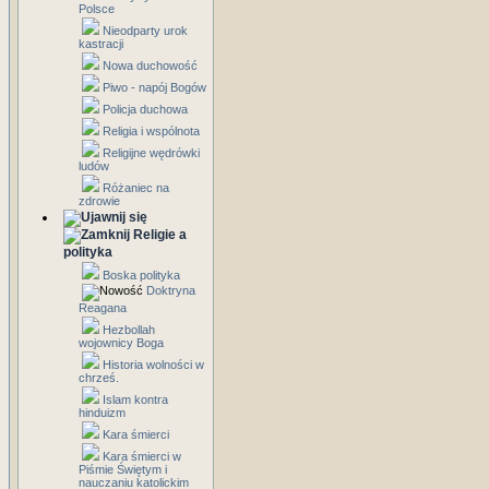
Polsce
Nieodparty urok
kastracji
Nowa duchowość
Piwo - napój Bogów
Policja duchowa
Religia i wspólnota
Religijne wędrówki
ludów
Różaniec na
zdrowie
Religie a
polityka
Boska polityka
Doktryna
Reagana
Hezbollah
wojownicy Boga
Historia wolności w
chrześ.
Islam kontra
hinduizm
Kara śmierci
Kara śmierci w
Piśmie Świętym i
nauczaniu katolickim