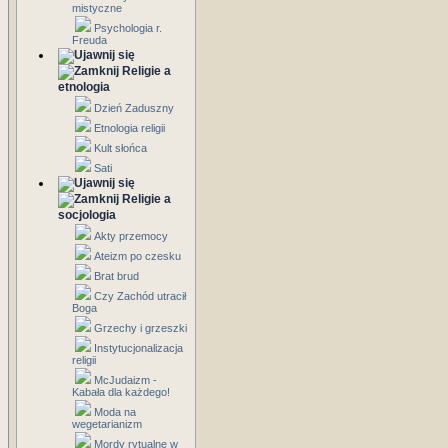
mistyczne
Psychologia r.
Freuda
Religie a
etnologia
Dzień Zaduszny
Etnologia religii
Kult słońca
Sati
Religie a
socjologia
Akty przemocy
Ateizm po czesku
Brat brud
Czy Zachód utracił
Boga
Grzechy i grzeszki
Instytucjonalizacja
religii
McJudaizm -
Kabała dla każdego!
Moda na
wegetarianizm
Mordy rytualne w