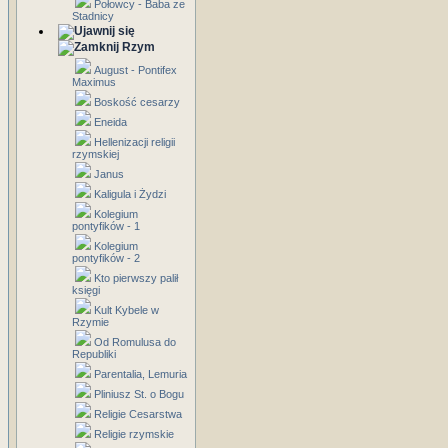
Połowcy - Baba ze
Stadnicy
Rzym
August - Pontifex
Maximus
Boskość cesarzy
Eneida
Hellenizacji religii
rzymskiej
Janus
Kaligula i Żydzi
Kolegium
pontyfików - 1
Kolegium
pontyfików - 2
Kto pierwszy palił
księgi
Kult Kybele w
Rzymie
Od Romulusa do
Republiki
Parentalia, Lemuria
Pliniusz St. o Bogu
Religie Cesarstwa
Religie rzymskie