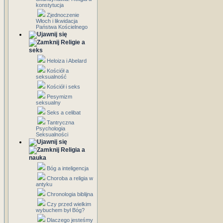
konstytucja
Zjednoczenie
Włoch i likwidacja
Państwa Kościelnego
Religie a
seks
Heloiza i Abelard
Kościół a
seksualność
Kościół i seks
Pesymizm
seksualny
Seks a celibat
Tantryczna
Psychologia
Seksualności
Religia a
nauka
Bóg a inteligencja
Choroba a religia w
antyku
Chronologia biblijna
Czy przed wielkim
wybuchem był Bóg?
Dlaczego jesteśmy