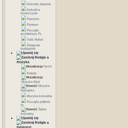
Kościoły słupowe
Kościół w
Kosieczynie
Paestum
Panteon
Początki
architektury PL
Tadż Mahal
Świątynie
buddyjskie
Religie a
muzyka
Hymn
Kolęda
Muzyka Wed
Muzyka
hebrajska
Muzyka kościelna
Początki polifonii
PL
Śpiew
kościelny
Religie a
meteoryt