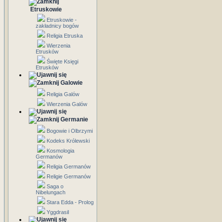
Etruskowie
Etruskowie -
zakładnicy bogów
Religia Etruska
Wierzenia
Etrusków
Święte Księgi
Etrusków
Galowie
Religia Galów
Wierzenia Galów
Germanie
Bogowie i Olbrzymi
Kodeks Królewski
Kosmologia
Germanów
Religia Germanów
Religie Germanów
Saga o
Nibelungach
Stara Edda - Prolog
Yggdrasil