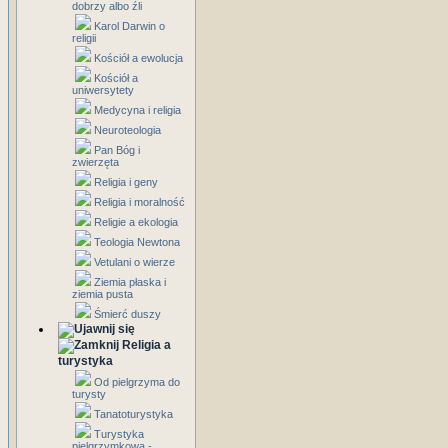
dobrzy albo źli
Karol Darwin o
religii
Kościół a ewolucja
Kościół a
uniwersytety
Medycyna i religia
Neuroteologia
Pan Bóg i
zwierzęta
Religia i geny
Religia i moralność
Religie a ekologia
Teologia Newtona
Vetulani o wierze
Ziemia płaska i
ziemia pusta
Śmierć duszy
Religia a
turystyka
Od pielgrzyma do
turysty
Tanatoturystyka
Turystyka
pielgrzymkowa -