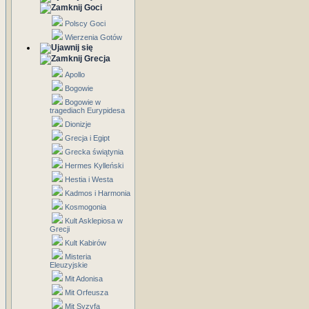
Goci
Polscy Goci
Wierzenia Gotów
Grecja
Apollo
Bogowie
Bogowie w
tragediach Eurypidesa
Dionizje
Grecja i Egipt
Grecka świątynia
Hermes Kylleński
Hestia i Westa
Kadmos i Harmonia
Kosmogonia
Kult Asklepiosa w
Grecji
Kult Kabirów
Misteria
Eleuzyjskie
Mit Adonisa
Mit Orfeusza
Mit Syzyfa