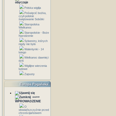
obyczaje
Polska wigilja
Poświęcić bożka,
czyli polskie
świętowanie Sobótki
Staropolska
Wielkanoc
Staropolskie - Boże
Narodzenie
Sylwestry, których
nigdy nie było
Walentynki - 14
lutego
Wielkanoc dawniej i
dziś
Wigilijne wierzenia
ludowe
Zapusty
Europa Pogańska
==>>
WPROWADZENIE
O
słowiańszczyźnie przed
chrześcijaństwem