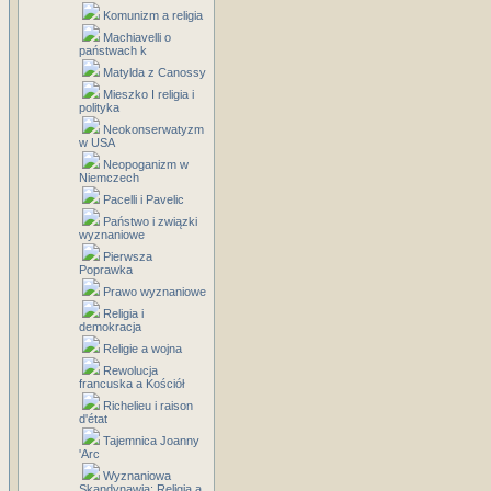
Komunizm a religia
Machiavelli o
państwach k
Matylda z Canossy
Mieszko I religia i
polityka
Neokonserwatyzm
w USA
Neopoganizm w
Niemczech
Pacelli i Pavelic
Państwo i związki
wyznaniowe
Pierwsza
Poprawka
Prawo wyznaniowe
Religia i
demokracja
Religie a wojna
Rewolucja
francuska a Kościół
Richelieu i raison
d'état
Tajemnica Joanny
'Arc
Wyznaniowa
Skandynawia: Religia a