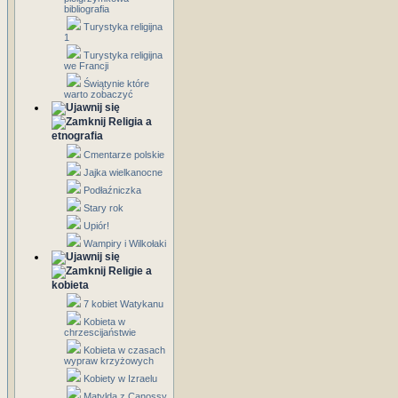
bibliografia
Turystyka religijna
1
Turystyka religijna
we Francji
Świątynie które
warto zobaczyć
Religia a
etnografia
Cmentarze polskie
Jajka wielkanocne
Podłaźniczka
Stary rok
Upiór!
Wampiry i Wilkołaki
Religie a
kobieta
7 kobiet Watykanu
Kobieta w
chrzescijaństwie
Kobieta w czasach
wypraw krzyżowych
Kobiety w Izraelu
Matylda z Canossy