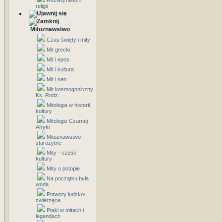
Rozwój historii
religii
Mitoznawstwo
Czas święty i mity
Mit grecki
Mit i epos
Mit i kultura
Mit i sen
Mit kosmogoniczny
Ks. Rodz.
Mitologia w historii
kultury
Mitologie Czarnej
Afryki
Mitoznawstwo
starożytne
Mity - część
kultury
Mity o potopie
Na początku była
woda
Potwory ludzko-
zwierzęce
Ptaki w mitach i
legendach