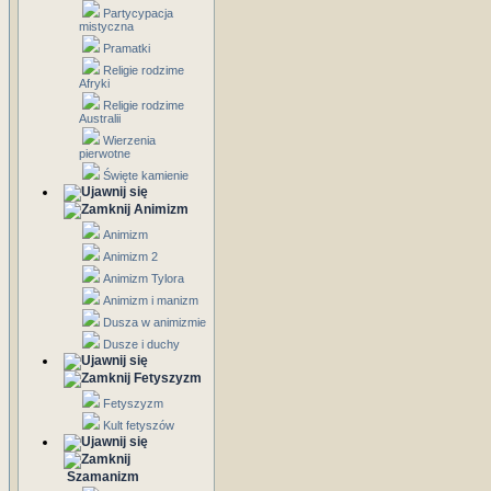
Partycypacja
mistyczna
Pramatki
Religie rodzime
Afryki
Religie rodzime
Australii
Wierzenia
pierwotne
Święte kamienie
Animizm
Animizm
Animizm 2
Animizm Tylora
Animizm i manizm
Dusza w animizmie
Dusze i duchy
Fetyszyzm
Fetyszyzm
Kult fetyszów
Szamanizm