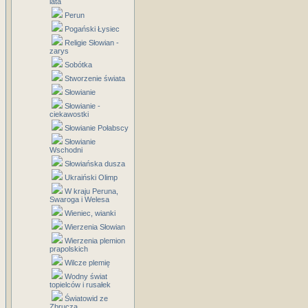
lata
Perun
Pogański Łysiec
Religie Słowian -
zarys
Sobótka
Stworzenie świata
Słowianie
Słowianie -
ciekawostki
Słowianie Połabscy
Słowianie
Wschodni
Słowiańska dusza
Ukraiński Olimp
W kraju Peruna,
Swaroga i Welesa
Wieniec, wianki
Wierzenia Słowian
Wierzenia plemion
prapolskich
Wilcze plemię
Wodny świat
topielców i rusałek
Światowid ze
Zbrucza