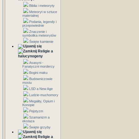
Biblia i meteoryty
Meteoryt w sztuce
materialnej
Podania, legendy i
przepowiednie
Znaczenie i
symbolika meteorytów
Święte kamienie
Religie a
halucynogeny
Asasyni -
Fanatyczni mordercy
Bogini maku
Budowniczowie
mostu
LSD a New Age
Ludzie-muchomory
Megality, Opium i
Konopie
Pejotyzm
Szamanizm a
ekstaza
Święte grzyby
Religie a