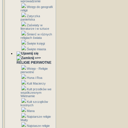
wprowadzenie
Wstęp do geografii
religii
Zatyczka
panieńska
Zaświaty w
literaturze i w sztuce
Śmierć w różnych
religiach świata
Święte księgi
Święte miasta
=>>
RELIGIE PIERWOTNE
Wstęp - Religie
pierwotne
Huna i Roa
Kult Macierzy
Kult przodków we
współczesnym
Wietnamie
Kult szczątków
kostnych
Mana
Najstarsze religie
Malty
Najstasze religie