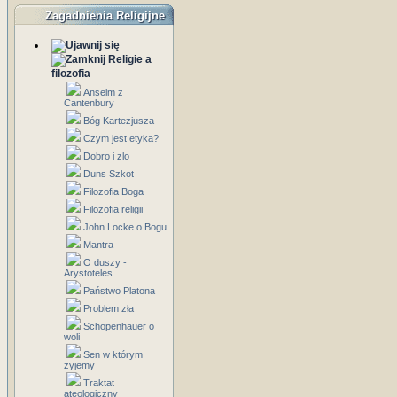
Zagadnienia Religijne
Religie a
filozofia
Anselm z
Cantenbury
Bóg Kartezjusza
Czym jest etyka?
Dobro i zlo
Duns Szkot
Filozofia Boga
Filozofia religii
John Locke o Bogu
Mantra
O duszy -
Arystoteles
Państwo Platona
Problem zła
Schopenhauer o
woli
Sen w którym
żyjemy
Traktat
ateologiczny