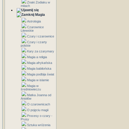
Znaki Zodiaku w
mitach
Magia
Astrologia
Czarownice
Litewskie
Czary i czarownice
Czary i czarty
polskie
Kary za czarymary
Magia a religia
Magia afrykańska
Magia babilońska
Magia podbija świat
Magia w islamie
Magia w
średniowieczu
Matka Joanna od
Aniołów
O czarownicach
O pojęciu magii
Procesy o czary -
Prusy
Sztuka wróżenia