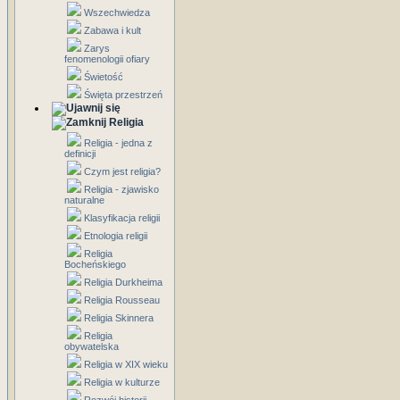
Wszechwiedza
Zabawa i kult
Zarys
fenomenologii ofiary
Świetość
Święta przestrzeń
Religia
Religia - jedna z
definicji
Czym jest religia?
Religia - zjawisko
naturalne
Klasyfikacja religii
Etnologia religii
Religia
Bocheńskiego
Religia Durkheima
Religia Rousseau
Religia Skinnera
Religia
obywatelska
Religia w XIX wieku
Religia w kulturze