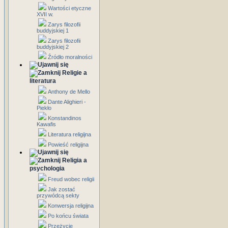
Wartości etyczne
XVII w.
Zarys filozofii
buddyjskiej 1
Zarys filozofii
buddyjskiej 2
Źródło moralności
Religie a
literatura
Anthony de Mello
Dante Alighieri -
Piekło
Konstandinos
Kawafis
Literatura religijna
Powieść religijna
Religia a
psychologia
Freud wobec religii
Jak zostać
przywódcą sekty
Konwersja religijna
Po końcu świata
Przeżycie