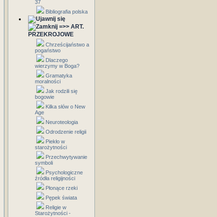
37
Bibliografia polska
=>> ART.
PRZEKROJOWE
Chrześcijaństwo a
pogaństwo
Dlaczego
wierzymy w Boga?
Gramatyka
moralności
Jak rodzili się
bogowie
Kilka słów o New
Age
Neuroteologia
Odrodzenie religii
Piekło w
starożytności
Przechwytywanie
symboli
Psychologiczne
źródła religijności
Płonące rzeki
Pępek świata
Religie w
Starożytności -