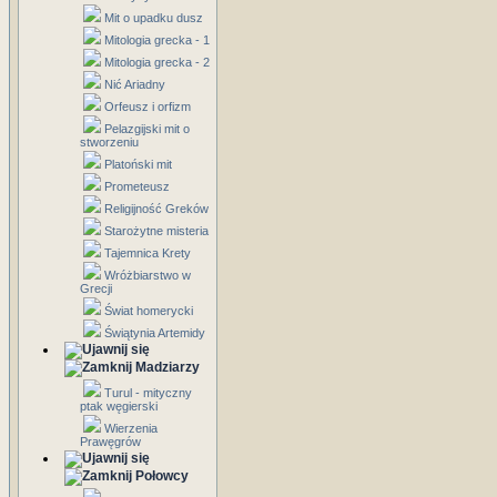
Mit o upadku dusz
Mitologia grecka - 1
Mitologia grecka - 2
Nić Ariadny
Orfeusz i orfizm
Pelazgijski mit o
stworzeniu
Platoński mit
Prometeusz
Religijność Greków
Starożytne misteria
Tajemnica Krety
Wróżbiarstwo w
Grecji
Świat homerycki
Świątynia Artemidy
Madziarzy
Turul - mityczny
ptak węgierski
Wierzenia
Prawęgrów
Połowcy