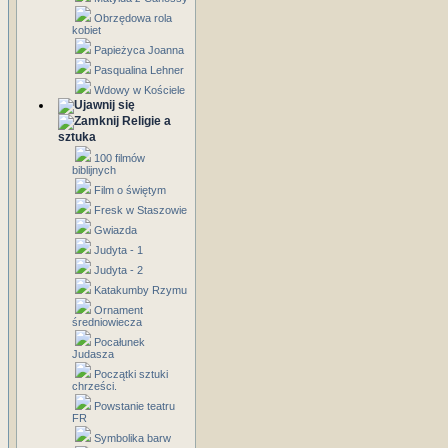
Obrzędowa rola
kobiet
Papieżyca Joanna
Pasqualina Lehner
Wdowy w Kościele
Religie a
sztuka
100 filmów
biblijnych
Film o świętym
Fresk w Staszowie
Gwiazda
Judyta - 1
Judyta - 2
Katakumby Rzymu
Ornament
średniowiecza
Pocałunek
Judasza
Początki sztuki
chrześci.
Powstanie teatru
FR
Symbolika barw