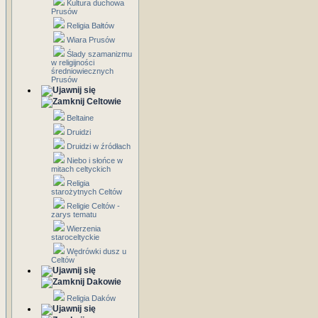
Kultura duchowa
Prusów
Religia Bałtów
Wiara Prusów
Ślady szamanizmu
w religijności
średniowiecznych
Prusów
Celtowie
Beltaine
Druidzi
Druidzi w źródłach
Niebo i słońce w
mitach celtyckich
Religia
starożytnych Celtów
Religie Celtów -
zarys tematu
Wierzenia
staroceltyckie
Wędrówki dusz u
Celtów
Dakowie
Religia Daków