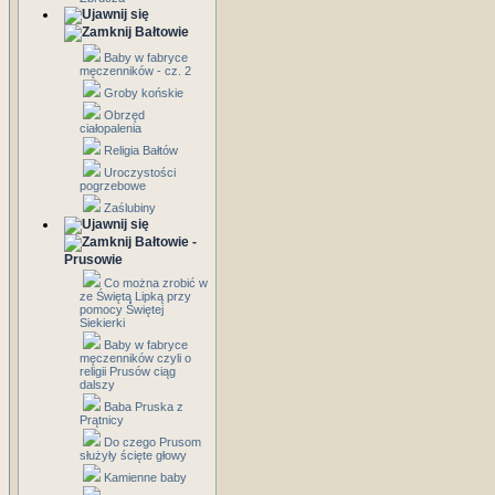
Bałtowie
Baby w fabryce
męczenników - cz. 2
Groby końskie
Obrzęd
ciałopalenia
Religia Bałtów
Uroczystości
pogrzebowe
Zaślubiny
Bałtowie -
Prusowie
Co można zrobić w
ze Świętą Lipką przy
pomocy Świętej
Siekierki
Baby w fabryce
męczenników czyli o
religii Prusów ciąg
dalszy
Baba Pruska z
Prątnicy
Do czego Prusom
służyły ścięte głowy
Kamienne baby