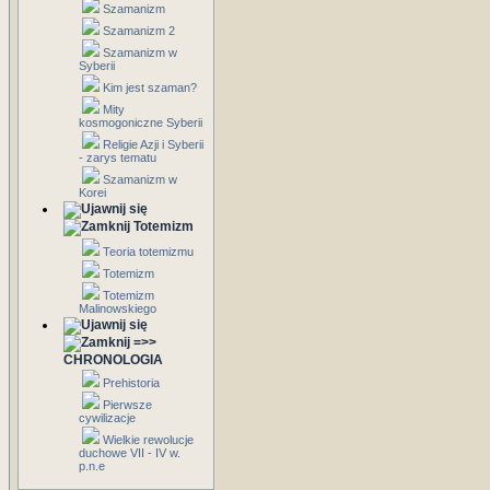
Szamanizm
Szamanizm 2
Szamanizm w
Syberii
Kim jest szaman?
Mity
kosmogoniczne Syberii
Religie Azji i Syberii
- zarys tematu
Szamanizm w
Korei
Totemizm
Teoria totemizmu
Totemizm
Totemizm
Malinowskiego
=>>
CHRONOLOGIA
Prehistoria
Pierwsze
cywilizacje
Wielkie rewolucje
duchowe VII - IV w.
p.n.e