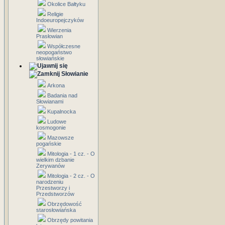
Okolice Bałtyku
Religie
Indoeuropejczyków
Wierzenia
Prasłowian
Współczesne
neopogaństwo
słowiańskie
Słowianie
Arkona
Badania nad
Słowianami
Kupalnocka
Ludowe
kosmogonie
Mazowsze
pogańskie
Mitologia - 1 cz. - O
wielkim dzbanie
Zerywanów
Mitologia - 2 cz. - O
narodzeniu
Przestworzy i
Przedstworzów
Obrzędowość
starosłowiańska
Obrzędy powitania