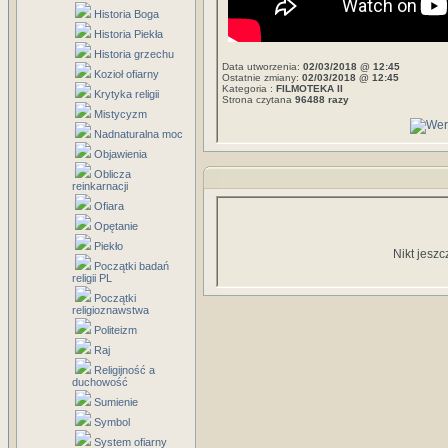
Historia Boga
Historia Piekła
Historia grzechu
Data utworzenia:
02/03/2018 @ 12:45
Kozioł ofiarny
Ostatnie zmiany:
02/03/2018 @ 12:45
Kategoria :
FILMOTEKA II
Krytyka religii
Strona czytana
96488 razy
Mistycyzm
Nadnaturalna moc
Objawienia
Oblicza
reinkarnacji
Ofiara
Opętanie
Piekło
Nikt jeszc
Początki badań
religii PL
Początki
religioznawstwa
Politeizm
Raj
Religijność a
duchowość
Sumienie
Symbol
System ofiarny