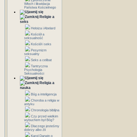
Zjednoczenie
Włoch i likwidacja
Państwa Kościelnego
Religie a
seks
Heloiza i Abelard
Kościół a
seksualność
Kościół i seks
Pesymizm
seksualny
Seks a celibat
Tantryczna
Psychologia
Seksualności
Religia a
nauka
Bóg a inteligencja
Choroba a religia w
antyku
Chronologia biblijna
Czy przed wielkim
wybuchem był Bóg?
Dlaczego jesteśmy
dobrzy albo źli
Karol Darwin o