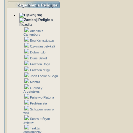
Zagadnienia Religijne
Religie a
filozofia
Anselm z
Cantenbury
Bóg Kartezjusza
Czym jest etyka?
Dobro i zlo
Duns Szkot
Filozofia Boga
Filozofia religii
John Locke o Bogu
Mantra
O duszy -
Arystoteles
Państwo Platona
Problem zła
Schopenhauer o
woli
Sen w którym
żyjemy
Traktat
ateologiczny