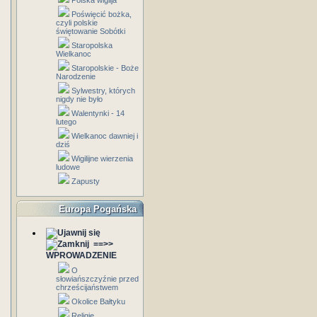
Polska wigilja
Poświęcić bożka,
czyli polskie
świętowanie Sobótki
Staropolska
Wielkanoc
Staropolskie - Boże
Narodzenie
Sylwestry, których
nigdy nie było
Walentynki - 14
lutego
Wielkanoc dawniej i
dziś
Wigilijne wierzenia
ludowe
Zapusty
Europa Pogańska
==>>
WPROWADZENIE
O
słowiańszczyźnie przed
chrześcijaństwem
Okolice Bałtyku
Religie