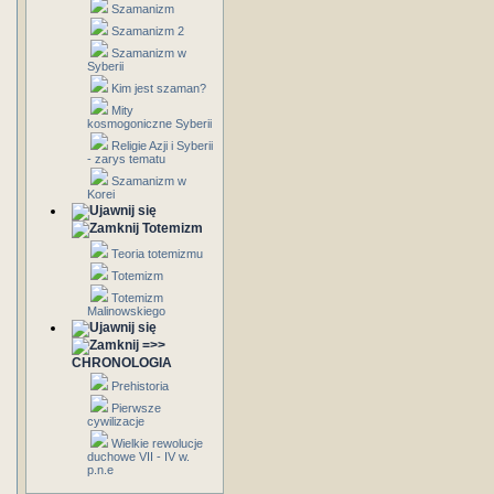
Szamanizm
Szamanizm 2
Szamanizm w
Syberii
Kim jest szaman?
Mity
kosmogoniczne Syberii
Religie Azji i Syberii
- zarys tematu
Szamanizm w
Korei
Totemizm
Teoria totemizmu
Totemizm
Totemizm
Malinowskiego
=>>
CHRONOLOGIA
Prehistoria
Pierwsze
cywilizacje
Wielkie rewolucje
duchowe VII - IV w.
p.n.e