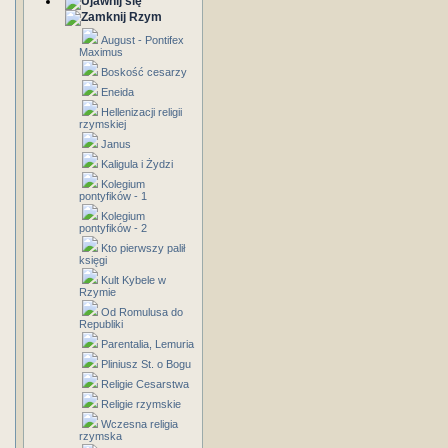
Rzym
August - Pontifex
Maximus
Boskość cesarzy
Eneida
Hellenizacji religii
rzymskiej
Janus
Kaligula i Żydzi
Kolegium
pontyfików - 1
Kolegium
pontyfików - 2
Kto pierwszy palił
księgi
Kult Kybele w
Rzymie
Od Romulusa do
Republiki
Parentalia, Lemuria
Pliniusz St. o Bogu
Religie Cesarstwa
Religie rzymskie
Wczesna religia
rzymska