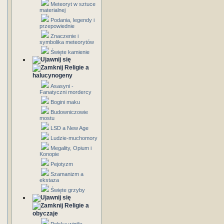
Meteoryt w sztuce
materialnej
Podania, legendy i
przepowiednie
Znaczenie i
symbolika meteorytów
Święte kamienie
Religie a
halucynogeny
Asasyni -
Fanatyczni mordercy
Bogini maku
Budowniczowie
mostu
LSD a New Age
Ludzie-muchomory
Megality, Opium i
Konopie
Pejotyzm
Szamanizm a
ekstaza
Święte grzyby
Religie a
obyczaje