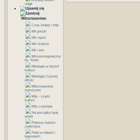
Rozwój historii
religii
Mitoznawstwo
Czas święty i mity
Mit grecki
Mit i epos
Mit i kultura
Mit i sen
Mit kosmogoniczny
Ks. Rodz.
Mitologia w historii
kultury
Mitologie Czarnej
Afryki
Mitoznawstwo
starożytne
Mity - część
kultury
Mity o potopie
Na początku była
woda
Potwory ludzko-
zwierzęce
Ptaki w mitach i
legendach