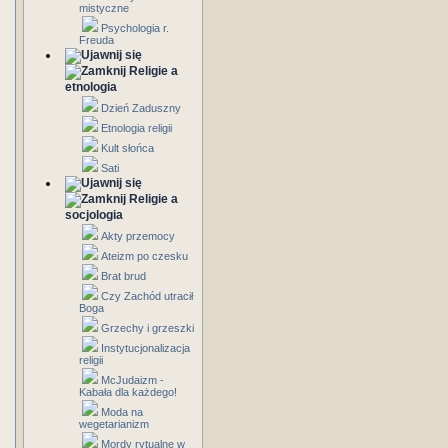
mistyczne
Psychologia r.
Freuda
Religie a
etnologia
Dzień Zaduszny
Etnologia religii
Kult słońca
Sati
Religie a
socjologia
Akty przemocy
Ateizm po czesku
Brat brud
Czy Zachód utracił
Boga
Grzechy i grzeszki
Instytucjonalizacja
religii
McJudaizm -
Kabała dla każdego!
Moda na
wegetarianizm
Mordy rytualne w