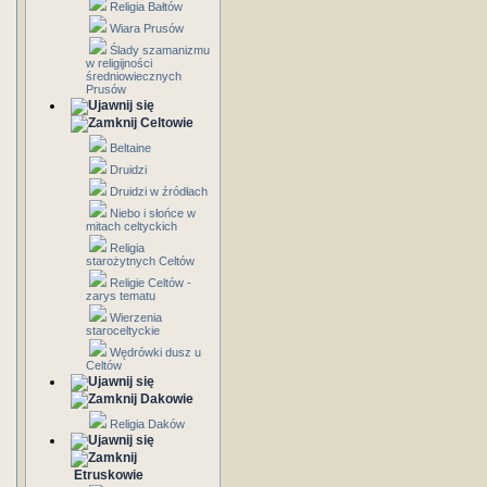
Religia Bałtów
Wiara Prusów
Ślady szamanizmu
w religijności
średniowiecznych
Prusów
Celtowie
Beltaine
Druidzi
Druidzi w źródłach
Niebo i słońce w
mitach celtyckich
Religia
starożytnych Celtów
Religie Celtów -
zarys tematu
Wierzenia
staroceltyckie
Wędrówki dusz u
Celtów
Dakowie
Religia Daków
Etruskowie