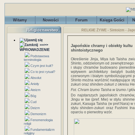
Witamy
Nowości
Forum
Księga Gości
N
Religioznawstwo
RELIGIE ŻYWE - Sintoizm - Japo
==>>
Japońskie chramy i obiekty kultu
WPROWADZENIE
shintoistycznego
Podstawowa
Określenie Jinja, Miya lub Taisha zwi
terminologia
Shinto, oddzielonym od zewnętrznego 
Czym jest kult?
i słupy chramów budowano pierwotni
wpływem architektury świątyń budd
Co to jest rytuał?
czerwonym i białym symbolizującymi pi
Absolut
Shinto można wyróżnić następujące style
Anioły
zukuri oraz shinden-zukuri z okresu He
Fot.
Chram Izumo Taisha w Izumo / głó
Ateizm
Do najstarszych japońskich chramów,
Bóg
Jingu w Ise (pref. Mie) w stylu shinme
Cud
zukuri, Kasuga Taisha (w pref.Nara) w 
stylu shinden-zukuri oraz Fushimi I
Deizm
oparciu o pierwotny wzór.
Demonizm
Fenomenologia
religii
Fundamentalizm
religijny