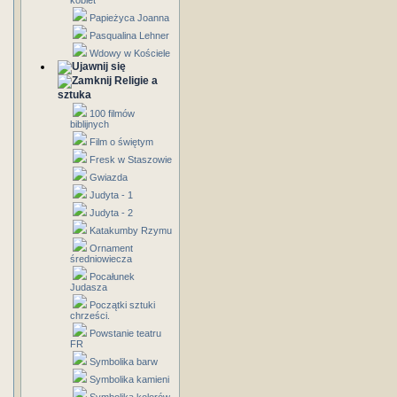
kobiet
Papieżyca Joanna
Pasqualina Lehner
Wdowy w Kościele
Religie a
sztuka
100 filmów
biblijnych
Film o świętym
Fresk w Staszowie
Gwiazda
Judyta - 1
Judyta - 2
Katakumby Rzymu
Ornament
średniowiecza
Pocałunek
Judasza
Początki sztuki
chrześci.
Powstanie teatru
FR
Symbolika barw
Symbolika kamieni