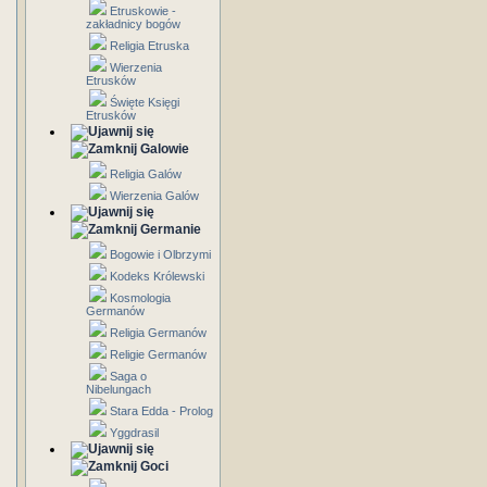
Etruskowie -
zakładnicy bogów
Religia Etruska
Wierzenia
Etrusków
Święte Księgi
Etrusków
Galowie
Religia Galów
Wierzenia Galów
Germanie
Bogowie i Olbrzymi
Kodeks Królewski
Kosmologia
Germanów
Religia Germanów
Religie Germanów
Saga o
Nibelungach
Stara Edda - Prolog
Yggdrasil
Goci