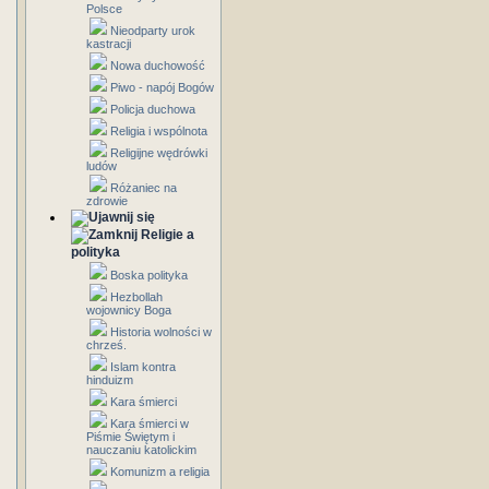
Polsce
Nieodparty urok
kastracji
Nowa duchowość
Piwo - napój Bogów
Policja duchowa
Religia i wspólnota
Religijne wędrówki
ludów
Różaniec na
zdrowie
Religie a
polityka
Boska polityka
Hezbollah
wojownicy Boga
Historia wolności w
chrześ.
Islam kontra
hinduizm
Kara śmierci
Kara śmierci w
Piśmie Świętym i
nauczaniu katolickim
Komunizm a religia