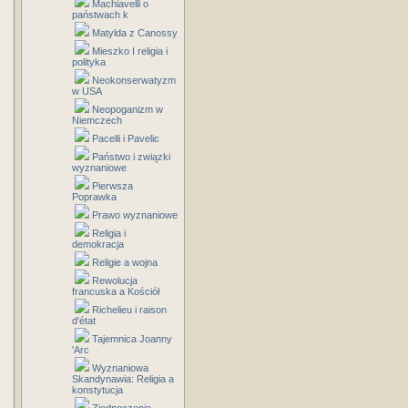
Machiavelli o
państwach k
Matylda z Canossy
Mieszko I religia i
polityka
Neokonserwatyzm
w USA
Neopoganizm w
Niemczech
Pacelli i Pavelic
Państwo i związki
wyznaniowe
Pierwsza
Poprawka
Prawo wyznaniowe
Religia i
demokracja
Religie a wojna
Rewolucja
francuska a Kościół
Richelieu i raison
d'état
Tajemnica Joanny
'Arc
Wyznaniowa
Skandynawia: Religia a
konstytucja