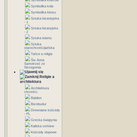
Symbolika kolorów
Symbolika koła
Symbolika lotosu
Sztuka bizantyjska
- 1
Sztuka bizanyjska
- 2
Sztuka islamu
Sztuka
starochrześcijańska
Tańce a religia
Św. Anna
Samotrzeć ze
Strzegomia
Religie a
architektura
Architektura
chrześci.
Babilon
Borobudur
Drewniane kościoły
- PL
Grecka świątynia
Kaliska cerkiew
Kościoły słupowe