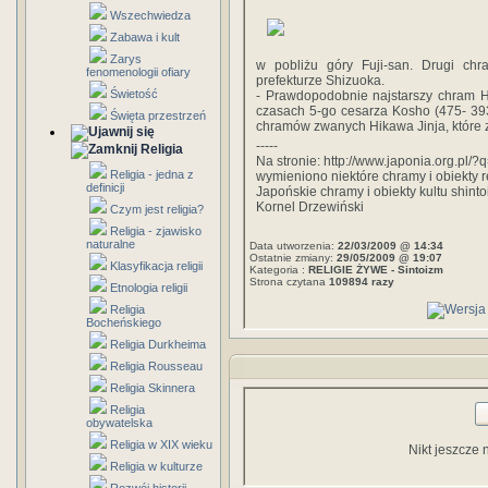
Wszechwiedza
Zabawa i kult
Zarys
w pobliżu góry Fuji-san. Drugi ch
fenomenologii ofiary
prefekturze Shizuoka.
Świetość
- Prawdopodobnie najstarszy chram H
czasach 5-go cesarza Kosho (475- 393 
Święta przestrzeń
chramów zwanych Hikawa Jinja, które
-----
Religia
Na stronie: http://www.japonia.org.pl/?
Religia - jedna z
wymieniono niektóre chramy i obiekty r
definicji
Japońskie chramy i obiekty kultu shint
Kornel Drzewiński
Czym jest religia?
Religia - zjawisko
naturalne
Data utworzenia:
22/03/2009 @ 14:34
Ostatnie zmiany:
29/05/2009 @ 19:07
Klasyfikacja religii
Kategoria :
RELIGIE ŻYWE - Sintoizm
Strona czytana
109894 razy
Etnologia religii
Religia
Bocheńskiego
Religia Durkheima
Religia Rousseau
Religia Skinnera
Religia
obywatelska
Religia w XIX wieku
Nikt jeszcze 
Religia w kulturze