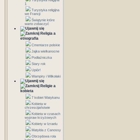
Turystyka religijna
1
Turystyka religijna
we Francji
Świątynie które
warto zobaczyć
Religia a
etnografia
Cmentarze polskie
Jajka wielkanocne
Podłaźniczka
Stary rok
Upiór!
Wampiry i Wilkołaki
Religie a
kobieta
7 kobiet Watykanu
Kobieta w
chrzescijaństwie
Kobieta w czasach
wypraw krzyżowych
Kobiety w Izraelu
Matylda z Canossy
Obrzędowa rola