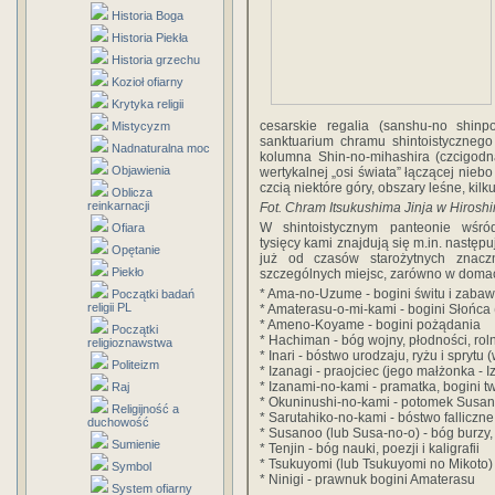
Historia Boga
Historia Piekła
Historia grzechu
Kozioł ofiarny
Krytyka religii
cesarskie regalia (sanshu-no shin
Mistycyzm
sanktuarium chramu shintoistycznego
Nadnaturalna moc
kolumna Shin-no-mihashira (czcigodn
Objawienia
wertykalnej „osi świata” łączącej nie
czcią niektóre góry, obszary leśne, kil
Oblicza
reinkarnacji
Fot.
Chram Itsukushima Jinja w Hirosh
W shintoistycznym panteonie wśr
Ofiara
tysięcy kami znajdują się m.in. następ
Opętanie
już od czasów starożytnych znac
Piekło
szczególnych miejsc, zarówno w domach
* Ama-no-Uzume - bogini świtu i zaba
Początki badań
religii PL
* Amaterasu-o-mi-kami - bogini Słońca 
* Ameno-Koyame - bogini pożądania
Początki
* Hachiman - bóg wojny, płodności, rol
religioznawstwa
* Inari - bóstwo urodzaju, ryżu i sprytu 
Politeizm
* Izanagi - praojciec (jego małżonka - 
* Izanami-no-kami - pramatka, bogini tw
Raj
* Okuninushi-no-kami - potomek Susan
Religijność a
* Sarutahiko-no-kami - bóstwo falliczne
duchowość
* Susanoo (lub Susa-no-o) - bóg burzy
Sumienie
* Tenjin - bóg nauki, poezji i kaligrafii
* Tsukuyomi (lub Tsukuyomi no Mikoto)
Symbol
* Ninigi - prawnuk bogini Amaterasu
System ofiarny