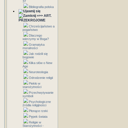
37
Bibliografia polska
=>> ART.
PRZEKROJOWE
Chrześcijaństwo a
pogaństwo
Dlaczego
wierzymy w Boga?
Gramatyka
moralności
Jak rodzili się
bogowie
Kilka słów o New
Age
Neuroteologia
Odrodzenie religii
Piekło w
starożytności
Przechwytywanie
symboli
Psychologiczne
źródła religijności
Płonące rzeki
Pępek świata
Religie w
Starożytności -