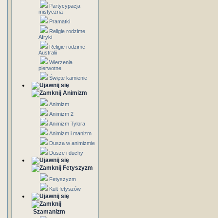
Partycypacja
mistyczna
Pramatki
Religie rodzime
Afryki
Religie rodzime
Australii
Wierzenia
pierwotne
Święte kamienie
Animizm
Animizm
Animizm 2
Animizm Tylora
Animizm i manizm
Dusza w animizmie
Dusze i duchy
Fetyszyzm
Fetyszyzm
Kult fetyszów
Szamanizm