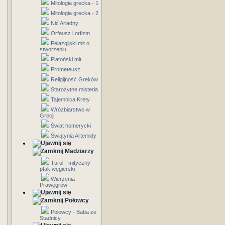
Mitologia grecka - 1
Mitologia grecka - 2
Nić Ariadny
Orfeusz i orfizm
Pelazgijski mit o
stworzeniu
Platoński mit
Prometeusz
Religijność Greków
Starożytne misteria
Tajemnica Krety
Wróżbiarstwo w
Grecji
Świat homerycki
Świątynia Artemidy
Madziarzy
Turul - mityczny
ptak węgierski
Wierzenia
Prawęgrów
Połowcy
Połowcy - Baba ze
Stadnicy