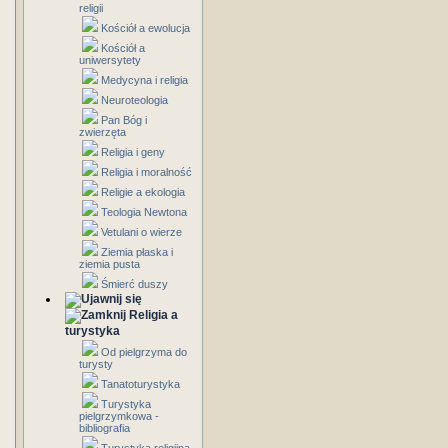
religii
Kościół a ewolucja
Kościół a
uniwersytety
Medycyna i religia
Neuroteologia
Pan Bóg i
zwierzęta
Religia i geny
Religia i moralność
Religie a ekologia
Teologia Newtona
Vetulani o wierze
Ziemia płaska i
ziemia pusta
Śmierć duszy
Religia a
turystyka
Od pielgrzyma do
turysty
Tanatoturystyka
Turystyka
pielgrzymkowa -
bibliografia