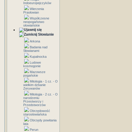
Indoeuropejczyków
Wierzenia
Prasłowian
Współczesne
neopogaństwo
słowiańskie
Słowianie
Arkona
Badania nad
Słowianami
Kupalnocka
Ludowe
kosmogonie
Mazowsze
pogańskie
Mitologia - 1 cz. - O
wielkim dzbanie
Zerywanów
Mitologia - 2 cz. - O
narodzeniu
Przestworzy i
Przedstworzów
Obrzędowość
starosłowiańska
Obrzędy powitania
lata
Perun