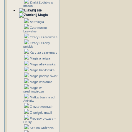
Znaki Zodiaku w
mitach
Magia
Astrologia
Czarownice
Litewskie
Czary i czarownice
Czary i czarty
polskie
Kary za czarymary
Magia a religia
Magia afrykańska
Magia babilońska
Magia podbija świat
Magia w islamie
Magia w
średniowieczu
Matka Joanna od
Aniołów
O czarownicach
O pojęciu magii
Procesy o czary -
Prusy
Sztuka wróżenia