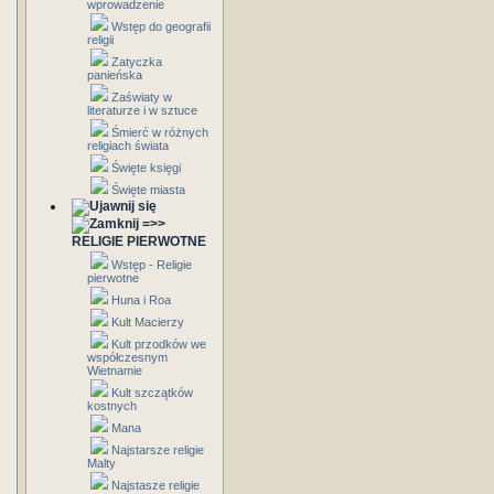
wprowadzenie
Wstęp do geografii
religii
Zatyczka
panieńska
Zaświaty w
literaturze i w sztuce
Śmierć w różnych
religiach świata
Święte księgi
Święte miasta
=>>
RELIGIE PIERWOTNE
Wstęp - Religie
pierwotne
Huna i Roa
Kult Macierzy
Kult przodków we
współczesnym
Wietnamie
Kult szczątków
kostnych
Mana
Najstarsze religie
Malty
Najstasze religie