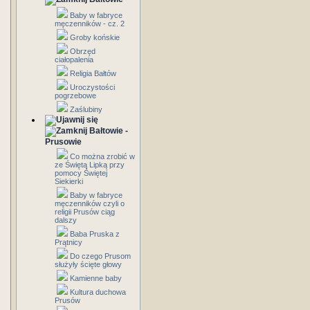
Baby w fabryce
męczenników - cz. 2
Groby końskie
Obrzęd
ciałopalenia
Religia Bałtów
Uroczystości
pogrzebowe
Zaślubiny
Bałtowie -
Prusowie
Co można zrobić w
ze Świętą Lipką przy
pomocy Świętej
Siekierki
Baby w fabryce
męczenników czyli o
religii Prusów ciąg
dalszy
Baba Pruska z
Prątnicy
Do czego Prusom
służyły ścięte głowy
Kamienne baby
Kultura duchowa
Prusów