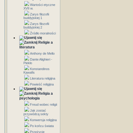
Wartości etyczne
XVII w.
Zarys filozofii
buddyjskiej 1
Zarys filozofii
buddyjskiej 2
Źródło moralności
Religie a
literatura
Anthony de Mello
Dante Alighieri -
Piekło
Konstandinos
Kawafis
Literatura religijna
Powieść religijna
Religia a
psychologia
Freud wobec religii
Jak zostać
przywódcą sekty
Konwersja religijna
Po końcu świata
Przeżycie