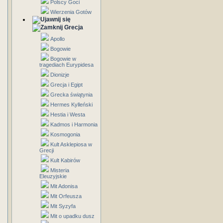
Polscy Goci
Wierzenia Gotów
Grecja
Apollo
Bogowie
Bogowie w
tragediach Eurypidesa
Dionizje
Grecja i Egipt
Grecka świątynia
Hermes Kylleński
Hestia i Westa
Kadmos i Harmonia
Kosmogonia
Kult Asklepiosa w
Grecji
Kult Kabirów
Misteria
Eleuzyjskie
Mit Adonisa
Mit Orfeusza
Mit Syzyfa
Mit o upadku dusz