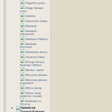
Pogański Łysiec
Religie Słowian -
zarys
Sobótka
Stworzenie świata
Słowianie
Słowianie -
ciekawostki
Słowianie Połabscy
Słowianie
Wschodni
Słowiańska dusza
Ukraiński Olimp
W kraju Peruna,
Swaroga i Welesa
Wieniec, wianki
Wierzenia Słowian
Wierzenia plemion
prapolskich
Wilcze plemię
Wodny świat
topielców i rusałek
Światowid ze
Zbrucza
Bałtowie