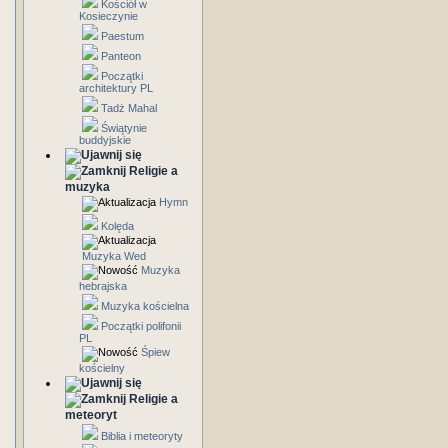
Kościół w
Kosieczynie
Paestum
Panteon
Początki
architektury PL
Tadż Mahal
Świątynie
buddyjskie
Religie a
muzyka
Hymn
Kolęda
Muzyka Wed
Muzyka
hebrajska
Muzyka kościelna
Początki polifonii
PL
Śpiew
kościelny
Religie a
meteoryt
Biblia i meteoryty