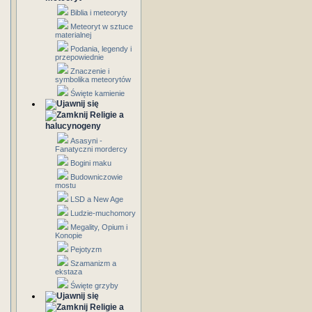
Biblia i meteoryty
Meteoryt w sztuce
materialnej
Podania, legendy i
przepowiednie
Znaczenie i
symbolika meteorytów
Święte kamienie
Religie a
halucynogeny
Asasyni -
Fanatyczni mordercy
Bogini maku
Budowniczowie
mostu
LSD a New Age
Ludzie-muchomory
Megality, Opium i
Konopie
Pejotyzm
Szamanizm a
ekstaza
Święte grzyby
Religie a