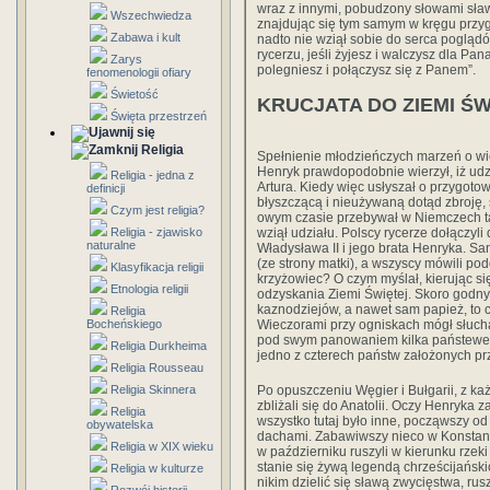
wraz z innymi, pobudzony słowami sław
Wszechwiedza
znajdując się tym samym w kręgu przyg
Zabawa i kult
nadto nie wziął sobie do serca pogląd
rycerzu, jeśli żyjesz i walczysz dla Pana
Zarys
polegniesz i połączysz się z Panem”.
fenomenologii ofiary
Świetość
KRUCJATA DO ZIEMI ŚW
Święta przestrzeń
Religia
Spełnienie młodzieńczych marzeń o wiel
Henryk prawdopodobnie wierzył, iż udz
Religia - jedna z
Artura. Kiedy więc usłyszał o przygot
definicji
błyszczącą i nieużywaną dotąd zbroję,
Czym jest religia?
owym czasie przebywał w Niemczech ta
wziął udziału. Polscy rycerze dołączyl
Religia - zjawisko
naturalne
Władysława II i jego brata Henryka. S
(ze strony matki), a wszyscy mówili p
Klasyfikacja religii
krzyżowiec? O czym myślał, kierując s
Etnologia religii
odzyskania Ziemi Świętej. Skoro godny c
kaznodziejów, a nawet sam papież, to 
Religia
Wieczorami przy ogniskach mógł słuchać
Bocheńskiego
pod swym panowaniem kilka państewek
Religia Durkheima
jedno z czterech państw założonych p
Religia Rousseau
Po opuszczeniu Węgier i Bułgarii, z k
Religia Skinnera
zbliżali się do Anatolii. Oczy Henryka
Religia
wszystko tutaj było inne, począwszy od
obywatelska
dachami. Zabawiwszy nieco w Konstant
Religia w XIX wieku
w październiku ruszyli w kierunku rzek
stanie się żywą legendą chrześcijańskic
Religia w kulturze
nikim dzielić się sławą zwycięstwa, ru