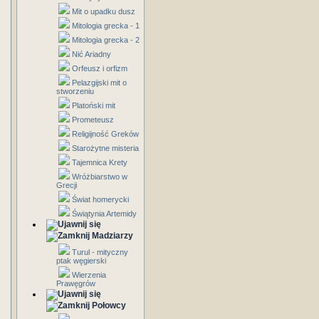
Mit o upadku dusz
Mitologia grecka - 1
Mitologia grecka - 2
Nić Ariadny
Orfeusz i orfizm
Pelazgijski mit o
stworzeniu
Platoński mit
Prometeusz
Religijność Greków
Starożytne misteria
Tajemnica Krety
Wróżbiarstwo w
Grecji
Świat homerycki
Świątynia Artemidy
Madziarzy
Turul - mityczny
ptak węgierski
Wierzenia
Prawęgrów
Połowcy