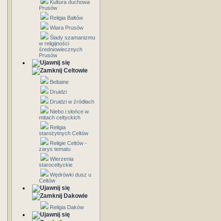
Kultura duchowa
Prusów
Religia Bałtów
Wiara Prusów
Ślady szamanizmu
w religijności
średniowiecznych
Prusów
Celtowie
Beltaine
Druidzi
Druidzi w źródłach
Niebo i słońce w
mitach celtyckich
Religia
starożytnych Celtów
Religie Celtów -
zarys tematu
Wierzenia
staroceltyckie
Wędrówki dusz u
Celtów
Dakowie
Religia Daków