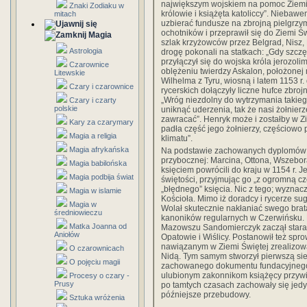
największym wojskiem na pomoc Ziemi Ś
Znaki Zodiaku w
królowie i książęta katoliccy”. Niebawe
mitach
uzbierać fundusze na zbrojną pielgrzym
ochotników i przeprawił się do Ziemi Ś
Magia
szlak krzyżowców przez Belgrad, Nisz, 
Astrologia
drogę pokonali na statkach: „Gdy szczęś
przyłączył się do wojska króla jerozoli
Czarownice
oblężeniu twierdzy Askalon, położonej
Litewskie
Wilhelma z Tyru, wiosną i latem 1153 r
Czary i czarownice
rycerskich dołączyły liczne hufce zbro
„Wróg niezdolny do wytrzymania takiego
Czary i czarty
polskie
uniknąć uderzenia, tak że nasi żołnier
zawracać”. Henryk może i zostałby w Zi
Kary za czarymary
padła część jego żołnierzy, częściow
Magia a religia
klimatu”.
Magia afrykańska
Na podstawie zachowanych dyplomów mo
przybocznej: Marcina, Ottona, Wszebora
Magia babilońska
księciem powrócili do kraju w 1154 r
Magia podbija świat
świętości, przyjmując go „z ogromną cz
„błędnego” księcia. Nic z tego; wyznacz
Magia w islamie
Kościoła. Mimo iż doradcy i rycerze s
Magia w
Wolał skutecznie nakłaniać swego bra
średniowieczu
kanoników regularnych w Czerwińsku. 
Matka Joanna od
Mazowszu Sandomierczyk zaczął starać 
Aniołów
Opatowie i Wiślicy. Postanowił też sp
nawiązanym w Ziemi Świętej zrealizował
O czarownicach
Nidą. Tym samym stworzył pierwszą si
O pojęciu magii
zachowanego dokumentu fundacyjnego 
ulubionym zakonnikom książęcy przywil
Procesy o czary -
Prusy
po tamtych czasach zachowały się jedy
późniejsze przebudowy.
Sztuka wróżenia