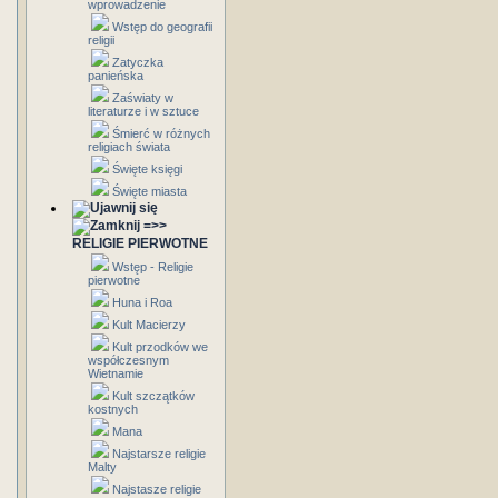
wprowadzenie
Wstęp do geografii
religii
Zatyczka
panieńska
Zaświaty w
literaturze i w sztuce
Śmierć w różnych
religiach świata
Święte księgi
Święte miasta
=>>
RELIGIE PIERWOTNE
Wstęp - Religie
pierwotne
Huna i Roa
Kult Macierzy
Kult przodków we
współczesnym
Wietnamie
Kult szczątków
kostnych
Mana
Najstarsze religie
Malty
Najstasze religie