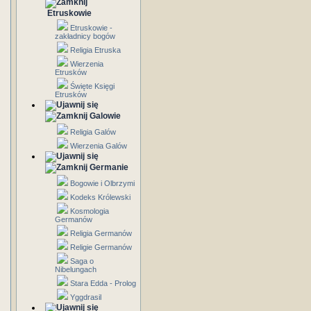
Etruskowie
Etruskowie -
zakładnicy bogów
Religia Etruska
Wierzenia
Etrusków
Święte Księgi
Etrusków
Galowie
Religia Galów
Wierzenia Galów
Germanie
Bogowie i Olbrzymi
Kodeks Królewski
Kosmologia
Germanów
Religia Germanów
Religie Germanów
Saga o
Nibelungach
Stara Edda - Prolog
Yggdrasil