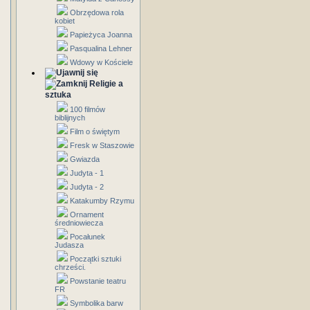
Obrzędowa rola
kobiet
Papieżyca Joanna
Pasqualina Lehner
Wdowy w Kościele
Religie a
sztuka
100 filmów
biblijnych
Film o świętym
Fresk w Staszowie
Gwiazda
Judyta - 1
Judyta - 2
Katakumby Rzymu
Ornament
średniowiecza
Pocałunek
Judasza
Początki sztuki
chrześci.
Powstanie teatru
FR
Symbolika barw