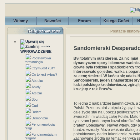
Witamy
Nowości
Forum
Księga Gości
N
Religioznawstwo
Postacie histor
==>>
Sandomierski Desperad
WPROWADZENIE
Był totalnym outsiderem. Za nic miał
Podstawowa
terminologia
dynastyczne spory i domowe waśnie.
głowie była rodzina i spadkobiercy tr
Czym jest kult?
Interesowało go jedno: walka z poga
Co to jest rytuał?
za cenę śmierci. W końcu się udało. 
Sandomierski, jeden z najbardziej or
Absolut
ludzi polskiego średniowiecza, zginął
Anioły
krucjaty z rąk Prusów
Ateizm
Bóg
To jedna z najbardziej tajemniczych, 
Cud
Polski. Przedostatni z pięciu żyjącyc
całe życie stał na uboczu politycznych 
Deizm
zwierzchnim władcą całej Polski. Mało
Demonizm
rycerzom i poddanym kazał określać s
Fenomenologia
bratem Bolesława”. Nawet wtedy, gdy po
religii
bardzo wzrosły. Może właśnie dlatego 
potraktowany nader lakonicznie; w cał
Fundamentalizm
Zachowane źródła na temat Henryka są 
religijny