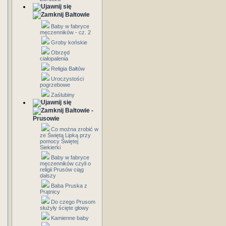
Bałtowie
Baby w fabryce
męczenników - cz. 2
Groby końskie
Obrzęd
ciałopalenia
Religia Bałtów
Uroczystości
pogrzebowe
Zaślubiny
Bałtowie -
Prusowie
Co można zrobić w
ze Świętą Lipką przy
pomocy Świętej
Siekierki
Baby w fabryce
męczenników czyli o
religii Prusów ciąg
dalszy
Baba Pruska z
Prątnicy
Do czego Prusom
służyły ścięte głowy
Kamienne baby