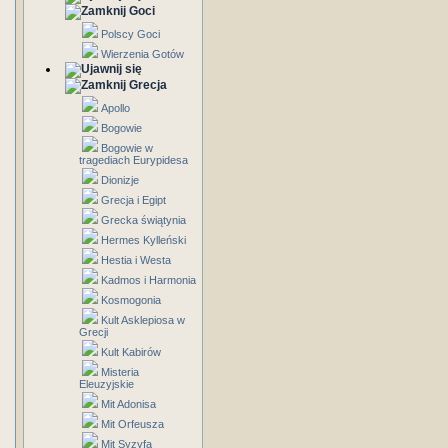
Goci
Polscy Goci
Wierzenia Gotów
Grecja
Apollo
Bogowie
Bogowie w
tragediach Eurypidesa
Dionizje
Grecja i Egipt
Grecka świątynia
Hermes Kylleński
Hestia i Westa
Kadmos i Harmonia
Kosmogonia
Kult Asklepiosa w
Grecji
Kult Kabirów
Misteria
Eleuzyjskie
Mit Adonisa
Mit Orfeusza
Mit Syzyfa