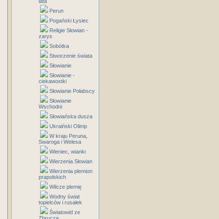
lata
Perun
Pogański Łysiec
Religie Słowian -
zarys
Sobótka
Stworzenie świata
Słowianie
Słowianie -
ciekawostki
Słowianie Połabscy
Słowianie
Wschodni
Słowiańska dusza
Ukraiński Olimp
W kraju Peruna,
Swaroga i Welesa
Wieniec, wianki
Wierzenia Słowian
Wierzenia plemion
prapolskich
Wilcze plemię
Wodny świat
topielców i rusałek
Światowid ze
Zbrucza