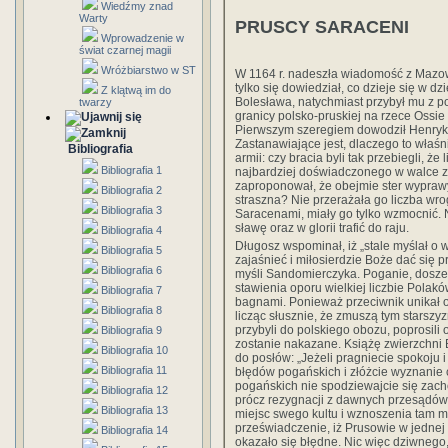
Wiedźmy znad
Warty
PRUSCY SARACENI
Wprowadzenie w
świat czarnej magii
Wróżbiarstwo w ST
W 1164 r. nadeszła wiadomość z Mazow
tylko się dowiedział, co dzieje się w d
Z klątwą im do
Bolesława, natychmiast przybył mu z po
twarzy
granicy polsko-pruskiej na rzece Ossie 
Pierwszym szeregiem dowodził Henryk,
Zastanawiające jest, dlaczego to właśn
Bibliografia
armii: czy bracia byli tak przebiegli, że
Bibliografia 1
najbardziej doświadczonego w walce z
zaproponował, że obejmie ster wypraw
Bibliografia 2
straszna? Nie przerażała go liczba wro
Bibliografia 3
Saracenami, miały go tylko wzmocnić. 
sławę oraz w glorii trafić do raju.
Bibliografia 4
Długosz wspominał, iż „stale myślał o 
Bibliografia 5
zajaśnieć i miłosierdzie Boże dać się p
Bibliografia 6
myśli Sandomierczyka. Poganie, doszed
stawienia oporu wielkiej liczbie Polak
Bibliografia 7
bagnami. Ponieważ przeciwnik unikał ot
Bibliografia 8
licząc słusznie, że zmuszą tym starszy
przybyli do polskiego obozu, poprosili 
Bibliografia 9
zostanie nakazane. Książę zwierzchni 
Bibliografia 10
do posłów: „Jeżeli pragniecie spokoju i
Bibliografia 11
błędów pogańskich i złóżcie wyznanie c
pogańskich nie spodziewajcie się zac
Bibliografia 12
prócz rezygnacji z dawnych przesądów 
Bibliografia 13
miejsc swego kultu i wznoszenia tam mi
przeświadczenie, iż Prusowie w jednej 
Bibliografia 14
okazało się błędne. Nic więc dziwnego,