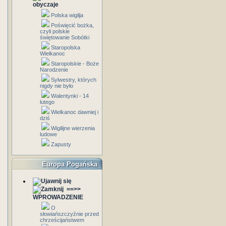
obyczaje
Polska wigilja
Poświęcić bożka,
czyli polskie
świętowanie Sobótki
Staropolska
Wielkanoc
Staropolskie - Boże
Narodzenie
Sylwestry, których
nigdy nie było
Walentynki - 14
lutego
Wielkanoc dawniej i
dziś
Wigilijne wierzenia
ludowe
Zapusty
Europa Pogańska
==>>
WPROWADZENIE
O
słowiańszczyźnie przed
chrześcijaństwem