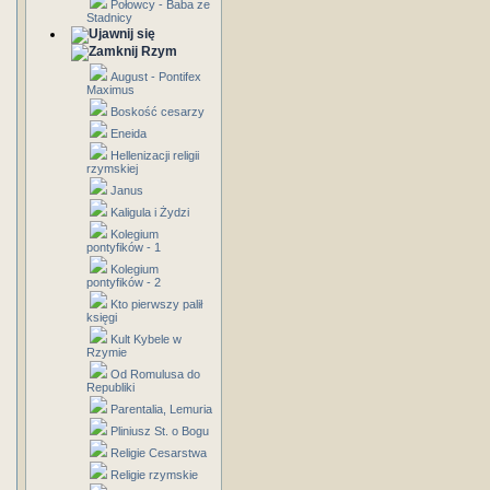
Połowcy - Baba ze
Stadnicy
Rzym
August - Pontifex
Maximus
Boskość cesarzy
Eneida
Hellenizacji religii
rzymskiej
Janus
Kaligula i Żydzi
Kolegium
pontyfików - 1
Kolegium
pontyfików - 2
Kto pierwszy palił
księgi
Kult Kybele w
Rzymie
Od Romulusa do
Republiki
Parentalia, Lemuria
Pliniusz St. o Bogu
Religie Cesarstwa
Religie rzymskie