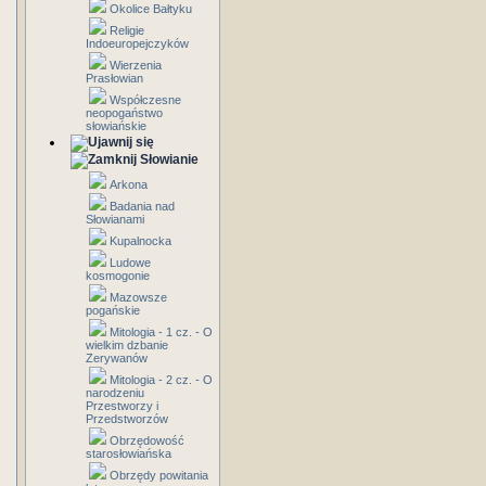
Okolice Bałtyku
Religie
Indoeuropejczyków
Wierzenia
Prasłowian
Współczesne
neopogaństwo
słowiańskie
Słowianie
Arkona
Badania nad
Słowianami
Kupalnocka
Ludowe
kosmogonie
Mazowsze
pogańskie
Mitologia - 1 cz. - O
wielkim dzbanie
Zerywanów
Mitologia - 2 cz. - O
narodzeniu
Przestworzy i
Przedstworzów
Obrzędowość
starosłowiańska
Obrzędy powitania