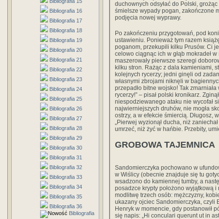
Bibliografia 15
duchownych odsyłać do Polski, grożąc 
śmielsze wypady pogan, zakończone mo
Bibliografia 16
podjęcia nowej wyprawy.
Bibliografia 17
Bibliografia 18
Po zakończeniu przygotowań, pod koni
ustawieniu. Ponieważ tym razem książę
Bibliografia 19
poganom, przekupili kilku Prusów. Ci je
Bibliografia 20
celowo ciągnąc ich w głąb mokradeł w m
Bibliografia 21
maszerowały pierwsze szeregi doborow
kilku stron. Rażąc z dala kamieniami, s
Bibliografia 22
kolejnych rycerzy; jedni ginęli od zada
Bibliografia 23
własnymi zbrojami niknęli w bagiennych
przepadło bitne wojsko! Tak zmarniała
Bibliografia 24
rycerzy!” – pisał polski kronikarz. Zgi
Bibliografia 25
niespodziewanego ataku nie wycofał si
najwierniejszych druhów, nie mogła sko
Bibliografia 26
ostrzy, a w efekcie śmiercią. Długosz, 
Bibliografia 27
„Pierwej wyzionął ducha, niż zaniechał 
Bibliografia 28
umrzeć, niż żyć w hańbie. Przebity, umi
Bibliografia 29
GROBOWA TAJEMNICA
Bibliografia 30
Bibliografia 31
Bibliografia 32
Sandomierczyka pochowano w ufundowan
w Wiślicy (obecnie znajduje się tu goty
Bibliografia 33
wsadzono do kamiennej tumby, a następ
Bibliografia 34
posadzce krypty położono wyjątkową i 
modlitwę trzech osób: mężczyzny, kobiet
Bibliografia 35
ukazany ojciec Sandomierczyka, czyli
Bibliografia 36
Henryk w momencie, gdy postanowił pój
Bibliografia
się napis: „Hi conculari querunt ut in as