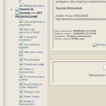
37
podeptani, aby mogli być wzniesieni k
Bibliografia polska
Szymon Wrzesiński
=>> ART.
źródło: Focus 28/02/2008
PRZEKROJOWE
http://www.focus.pl/historia/artykuly/z
Chrześcijaństwo a
pogaństwo
Dlaczego
Data utworzenia:
05/08/2011 @ 04:56
wierzymy w Boga?
Ostatnie zmiany:
12/04/2012 @ 04:39
Kategoria :
Postacie historyczne
Gramatyka
Strona czytana
97536 razy
moralności
Jak rodzili się
bogowie
Kilka słów o New
Age
Neuroteologia
Odrodzenie religii
Piekło w
starożytności
Nikt jeszcze 
Przechwytywanie
symboli
Psychologiczne
źródła religijności
Płonące rzeki
Pępek świata
Religie w
Starożytności -