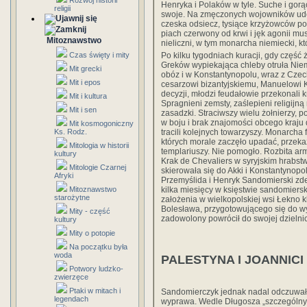
Rozwój historii
Henryka i Polaków w tyle. Suche i gorą
religii
swoje. Na zmęczonych wojowników uder
czeska odsiecz, tysiące krzyżowców pol
piach czerwony od krwi i jęk agonii mus
Mitoznawstwo
nieliczni, w tym monarcha niemiecki, k
Po kilku tygodniach kuracji, gdy część
Czas święty i mity
Greków wypiekająca chleby otruła Niem
Mit grecki
obóz i w Konstantynopolu, wraz z Czec
Mit i epos
cesarzowi bizantyjskiemu, Manuelowi 
decyzji, młodzi feudałowie przekonali k
Mit i kultura
Spragnieni zemsty, zaślepieni religijną
Mit i sen
zasadzki. Straciwszy wielu żołnierzy, 
w boju i brak znajomości obcego kraju 
Mit kosmogoniczny
tracili kolejnych towarzyszy. Monarcha 
Ks. Rodz.
których morale zaczęło upadać, przek
Mitologia w historii
templariuszy. Nie pomogło. Rozbita armi
kultury
Krak de Chevaliers w syryjskim hrabstw
Mitologie Czarnej
skierowała się do Akki i Konstantynop
Afryki
Przemyślida i Henryk Sandomierski zd
kilka miesięcy w księstwie sandomiersk
Mitoznawstwo
starożytne
założenia w wielkopolskiej wsi Łekno kl
Bolesława, przygotowującego się do w
Mity - część
zadowolony powrócił do swojej dzielnic
kultury
Mity o potopie
Na początku była
woda
PALESTYNA I JOANNICI
Potwory ludzko-
zwierzęce
Ptaki w mitach i
Sandomierczyk jednak nadal odczuwał s
legendach
wyprawa. Wedle Długosza „szczególnym