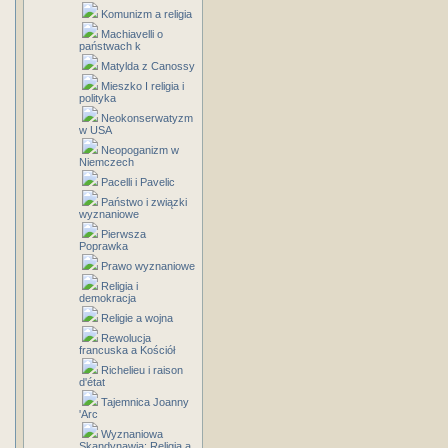
Komunizm a religia
Machiavelli o
państwach k
Matylda z Canossy
Mieszko I religia i
polityka
Neokonserwatyzm
w USA
Neopoganizm w
Niemczech
Pacelli i Pavelic
Państwo i związki
wyznaniowe
Pierwsza
Poprawka
Prawo wyznaniowe
Religia i
demokracja
Religie a wojna
Rewolucja
francuska a Kościół
Richelieu i raison
d'état
Tajemnica Joanny
'Arc
Wyznaniowa
Skandynawia: Religia a