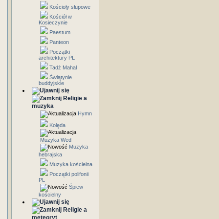
Kościoły słupowe
Kościół w
Kosieczynie
Paestum
Panteon
Początki
architektury PL
Tadż Mahal
Świątynie
buddyjskie
Religie a
muzyka
Hymn
Kolęda
Muzyka Wed
Muzyka
hebrajska
Muzyka kościelna
Początki polifonii
PL
Śpiew
kościelny
Religie a
meteoryt