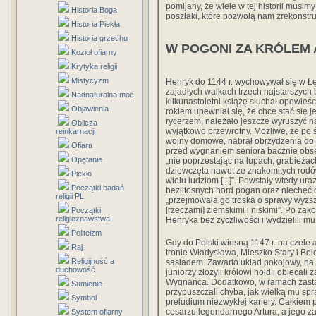
pomijany, że wiele w tej historii mus
Historia Boga
poszlaki, które pozwolą nam zrekonstr
Historia Piekła
Historia grzechu
W POGONI ZA KRÓLEM
Kozioł ofiarny
Krytyka religii
Mistycyzm
Henryk do 1144 r. wychowywał się w Łę
zajadłych walkach trzech najstarszych
Nadnaturalna moc
kilkunastoletni książę słuchał opowieś
Objawienia
rokiem upewniał się, że chce stać się 
rycerzem, należało jeszcze wyruszyć na
Oblicza
wyjątkowo przewrotny. Możliwe, że po 
reinkarnacji
wojny domowe, nabrał obrzydzenia do 
Ofiara
przed wygnaniem seniora bacznie obse
Opętanie
„nie poprzestając na łupach, grabieżac
dziewczęta nawet ze znakomitych rodó
Piekło
wielu ludziom [...]”. Powstały wtedy u
Początki badań
bezlitosnych hord pogan oraz niechęć 
religii PL
„przejmowała go troska o sprawy wyższ
[rzeczami] ziemskimi i niskimi”. Po zak
Początki
religioznawstwa
Henryka bez życzliwości i wydzielili m
Politeizm
Gdy do Polski wiosną 1147 r. na czele a
Raj
tronie Władysława, Mieszko Stary i Bol
Religijność a
sąsiadem. Zawarto układ pokojowy, na
duchowość
juniorzy złożyli królowi hołd i obiecal
Wygnańca. Dodatkowo, w ramach zasta
Sumienie
przypuszczali chyba, jak wielką mu spr
Symbol
preludium niezwykłej kariery. Całkiem
cesarzu legendarnego Artura, a jego z
System ofiarny