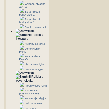
Wartości etyczne
XVII w.
Zarys filozofii
buddyjskiej 1
Zarys filozofii
buddyjskiej 2
Źródło moralności
Religie a
literatura
Anthony de Mello
Dante Alighieri -
Piekło
Konstandinos
Kawafis
Literatura religijna
Powieść religijna
Religia a
psychologia
Freud wobec religii
Jak zostać
przywódcą sekty
Konwersja religijna
Po końcu świata
Przeżycie