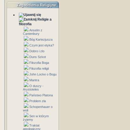
Zagadnienia Religijne
Religie a
filozofia
Anselm z
Cantenbury
Bóg Kartezjusza
Czym jest etyka?
Dobro i zlo
Duns Szkot
Filozofia Boga
Filozofia religii
John Locke o Bogu
Mantra
O duszy -
Arystoteles
Państwo Platona
Problem zła
Schopenhauer o
woli
Sen w którym
żyjemy
Traktat
ateologiczny