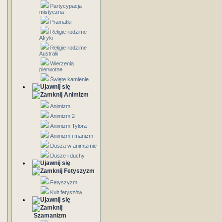
Partycypacja
mistyczna
Pramatki
Religie rodzime
Afryki
Religie rodzime
Australii
Wierzenia
pierwotne
Święte kamienie
Animizm
Animizm
Animizm 2
Animizm Tylora
Animizm i manizm
Dusza w animizmie
Dusze i duchy
Fetyszyzm
Fetyszyzm
Kult fetyszów
Szamanizm