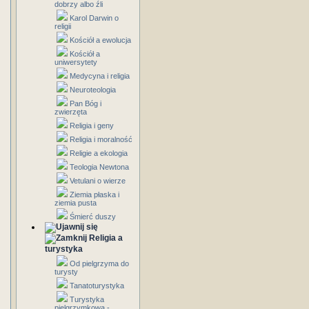
dobrzy albo źli
Karol Darwin o
religii
Kościół a ewolucja
Kościół a
uniwersytety
Medycyna i religia
Neuroteologia
Pan Bóg i
zwierzęta
Religia i geny
Religia i moralność
Religie a ekologia
Teologia Newtona
Vetulani o wierze
Ziemia płaska i
ziemia pusta
Śmierć duszy
Religia a
turystyka
Od pielgrzyma do
turysty
Tanatoturystyka
Turystyka
pielgrzymkowa -