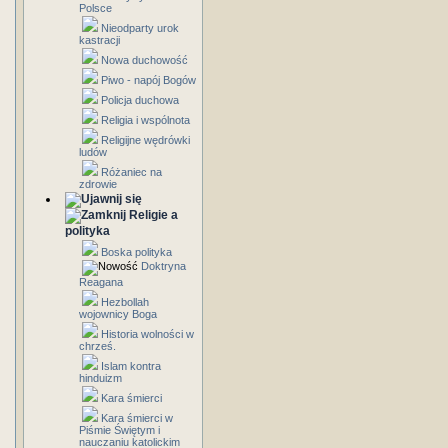
Polsce
Nieodparty urok
kastracji
Nowa duchowość
Piwo - napój Bogów
Policja duchowa
Religia i wspólnota
Religijne wędrówki
ludów
Różaniec na
zdrowie
Religie a
polityka
Boska polityka
Doktryna
Reagana
Hezbollah
wojownicy Boga
Historia wolności w
chrześ.
Islam kontra
hinduizm
Kara śmierci
Kara śmierci w
Piśmie Świętym i
nauczaniu katolickim