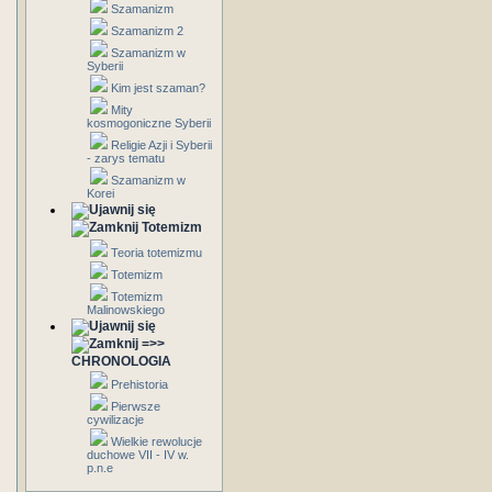
Szamanizm
Szamanizm 2
Szamanizm w
Syberii
Kim jest szaman?
Mity
kosmogoniczne Syberii
Religie Azji i Syberii
- zarys tematu
Szamanizm w
Korei
Totemizm
Teoria totemizmu
Totemizm
Totemizm
Malinowskiego
=>>
CHRONOLOGIA
Prehistoria
Pierwsze
cywilizacje
Wielkie rewolucje
duchowe VII - IV w.
p.n.e