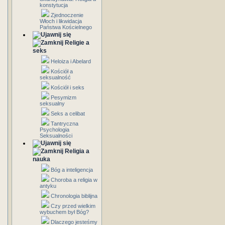
konstytucja
Zjednoczenie
Włoch i likwidacja
Państwa Kościelnego
Religie a
seks
Heloiza i Abelard
Kościół a
seksualność
Kościół i seks
Pesymizm
seksualny
Seks a celibat
Tantryczna
Psychologia
Seksualności
Religia a
nauka
Bóg a inteligencja
Choroba a religia w
antyku
Chronologia biblijna
Czy przed wielkim
wybuchem był Bóg?
Dlaczego jesteśmy