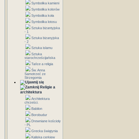
Symbolika kamieni
Symbolika kolorów
Symbolika koła
Symbolika lotosu
Sztuka bizantyjska
- 1
Sztuka bizanyjska
- 2
Sztuka islamu
Sztuka
starochrześcijańska
Tańce a religia
Św. Anna
Samotrzeć ze
Strzegomia
Religie a
architektura
Architektura
chrześci.
Babilon
Borobudur
Drewniane kościoły
- PL
Grecka świątynia
Kaliska cerkiew