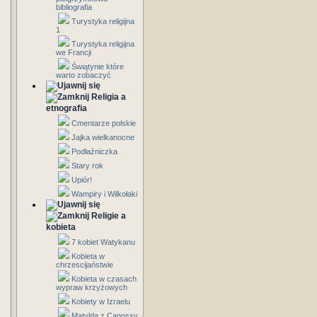
bibliografia
Turystyka religijna
1
Turystyka religijna
we Francji
Świątynie które
warto zobaczyć
Religia a
etnografia
Cmentarze polskie
Jajka wielkanocne
Podłaźniczka
Stary rok
Upiór!
Wampiry i Wilkołaki
Religie a
kobieta
7 kobiet Watykanu
Kobieta w
chrzescijaństwie
Kobieta w czasach
wypraw krzyżowych
Kobiety w Izraelu
Matylda z Canossy