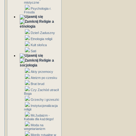
mistyczne
Psychologia r.
Freuda
Religie a
etnologia
Dzień Zaduszny
Etnologia religii
Kult słońca
Sati
Religie a
socjologia
Akty przemocy
Ateizm po czesku
Brat brud
Czy Zachód utracił
Boga
Grzechy i grzeszki
Instytucjonalizacja
religii
McJudaizm -
Kabała dla każdego!
Moda na
wegetarianizm
Mordy rytualne w