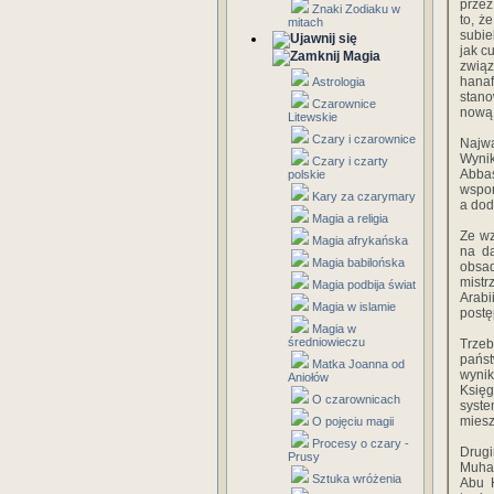
przez
Znaki Zodiaku w
to, ż
mitach
subie
jak c
Magia
związ
hana
Astrologia
stano
Czarownice
nową 
Litewskie
Czary i czarownice
Najwa
Wynik
Czary i czarty
Abba
polskie
wspom
Kary za czarymary
a dod
Magia a religia
Ze wz
Magia afrykańska
na da
Magia babilońska
obsa
mistr
Magia podbija świat
Arabi
Magia w islamie
postę
Magia w
średniowieczu
Trzeb
pańs
Matka Joanna od
wynik
Aniołów
Księ
O czarownicach
syste
miesz
O pojęciu magii
Procesy o czary -
Drug
Prusy
Muham
Sztuka wróżenia
Abu 