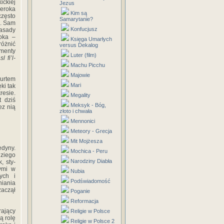
ickiej
Jezus
zeroka
Kim są
często
Samarytanie?
i. Sam
Konfucjusz
zasady
roka –
Księga Umarłych
różnić
versus Dekalog
menty
Luter (film)
l fi’l-
Machu Picchu
Majowie
nurtem
Mari
ki tak
resie.
Megality
 dziś
Meksyk - Bóg,
ez nią
złoto i chwała
Mennonici
Meteory - Grecja
Mit Mojżesza
edyny.
Mochica - Peru
dziego
Narodziny Diabła
, sty-
ymi w
Nubia
ych i
Podświadomość
niania
aczął
Poganie
Reformacja
rający
Religie w Polsce
ą rolę
Religie w Polsce 2