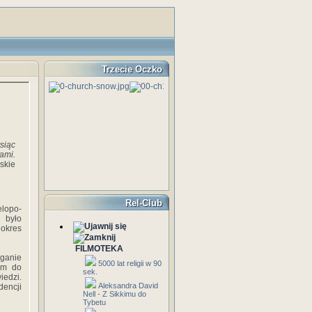
Trzecie Oczko
siąc
ami.
skie
Rel-Club
elopo-
 było
 okres
FILMOTEKA
yganie
5000 lat religii w 90
iem do
sek.
edzi.
Aleksandra David
dencji
Nell - Z Sikkimu do
Tybetu