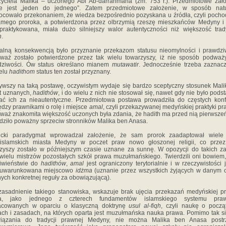
yciela Malika – uczonego Abi Ab-darrahmana (zm. 753 r.). Przedmiotowe zał
e jest „jeden do jednego”. Zatem przedmiotowe założenie, w sposób natu
cowało przekonaniem, że wiedza bezpośrednio pozyskana u źródła, czyli poch
mego proroka, a potwierdzona przez olbrzymią rzeszę mieszkańców Medyny i
praktykowana, miała dużo silniejszy walor autentyczności niż większość trad
h
.
alną konsekwencją było przyznanie przekazom statusu nieomylności i prawdzi
waż zostało potwierdzone przez tak wielu towarzyszy, iż nie sposób podważ
dziwości. Ów status określano mianem
mutawatir
. Jednocześnie trzeba zaznacz
elu
hadithom
status ten został przyznany.
wszy na taką postawę, oczywistym wydaje się bardzo sceptyczny stosunek Mali
 uznanych,
hadithów
, i do wielu z nich nie stosował się, nawet gdy nie było pods
ć ich za nieautentyczne. Przedmiotowa postawa prowadziła do częstych konf
dzy prawnikami o rolę i miejsce
amal
, czyli przekazywanej medyńskiej praktyki pr
waż znakomita większość uczonych była zdania, że hadith ma przed nią pierwsze
dziło poważny sprzeciw stronników Malika ben Anasa.
kicki paradygmat wprowadzał założenie, że sam prorok zaadaptował wiele
dislamskich miasta Medyny w poczet praw nowo głoszonej religii, co przez
zyszy zostało w późniejszym czasie uznane za sunnę. W opozycji do takich z
 wielu mistrzów pozostałych szkół prawa muzułmańskiego. Twierdzili oni bowiem
ciwieństwie do
hadithów
,
amal
jest ograniczony terytorialnie i w rzeczywistości j
o uwarunkowana miejscowo
idżma
(uznanie przez wszystkich żyjących w danym 
ych konkretnej reguły za obowiązującą).
asadnienie takiego stanowiska, wskazuje brak ujęcia przekazań medyńskiej pr
a, jako jednego z czterech fundamentów islamskiego systemu pra
acowanych w oparciu o klasyczną doktrynę
usul al-fiqh
, czyli naukę o począ
ach i zasadach, na których oparta jest muzułmańska nauka prawa. Pomimo tak s
wiązania do tradycji prawnej Medyny, nie można Malika ben Anasa postr