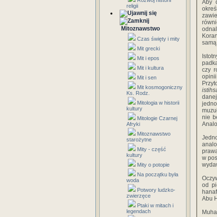
Rozwój historii
Aby 
religii
okreś
zawie
równi
Mitoznawstwo
odna
Koran
Czas święty i mity
samą
Mit grecki
Istot
Mit i epos
padka
Mit i kultura
czy r
opini
Mit i sen
Przyt
Mit kosmogoniczny
istih
Ks. Rodz.
danej
Mitologia w historii
jedno
kultury
muzuł
nie b
Mitologie Czarnej
Anal
Afryki
Mitoznawstwo
Jedn
starożytne
analo
Mity - część
prawa
kultury
w pos
wydaw
Mity o potopie
Na początku była
Oczyw
woda
od pi
Potwory ludzko-
hanaf
zwierzęce
Abu H
Ptaki w mitach i
legendach
Muham