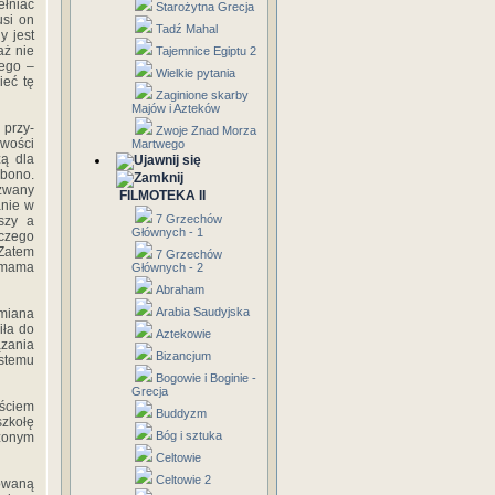
łniać
Starożytna Grecja
usi on
Tadź Mahal
y jest
aż nie
Tajemnice Egiptu 2
ego –
Wielkie pytania
ieć tę
Zaginione skarby
Majów i Azteków
 przy-
Zwoje Znad Morza
iwości
Martwego
zą dla
 bono.
azwany
FILMOTEKA II
anie w
7 Grzechów
jszy a
Głównych - 1
nczego
 Zatem
7 Grzechów
 Imama
Głównych - 2
Abraham
Arabia Saudyjska
miana
iła do
Aztekowie
ązania
Bizancjum
ystemu
Bogowie i Boginie -
Grecja
jściem
Buddyzm
szkołę
Bóg i sztuka
czonym
Celtowie
Celtowie 2
sowaną