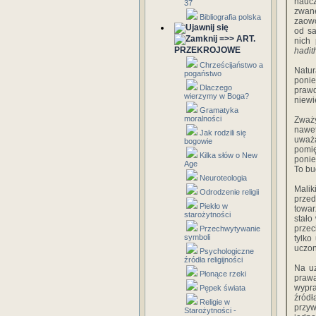
naucz
37
zwan
Bibliografia polska
zaowo
od sa
=>> ART.
nich 
PRZEKROJOWE
hadit
Chrześcijaństwo a
Natur
pogaństwo
ponie
Dlaczego
praw
wierzymy w Boga?
niewi
Gramatyka
moralności
Zważy
nawet
Jak rodzili się
uważa
bogowie
pomię
Kilka słów o New
ponie
Age
To bu
Neuroteologia
Mali
Odrodzenie religii
prze
Piekło w
towar
starożytności
stało
prze
Przechwytywanie
symboli
tylk
uczon
Psychologiczne
źródła religijności
Na uz
Płonące rzeki
praw
wypr
Pępek świata
źródł
Religie w
przy
Starożytności -