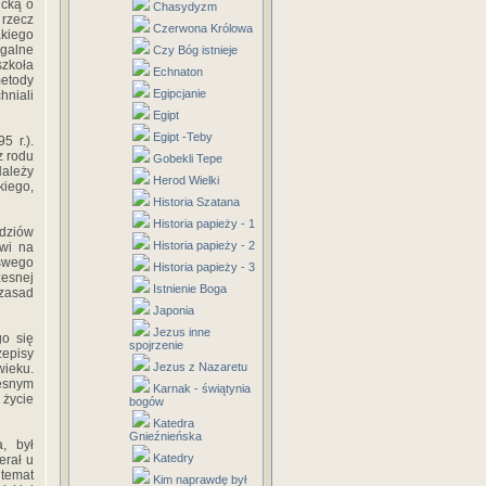
icką o
Chasydyzm
 rzecz
Czerwona Królowa
akiego
egalne
Czy Bóg istnieje
szkoła
Echnaton
etody
Egipcjanie
hniali
Egipt
Egipt -Teby
5 r.).
z rodu
Gobekli Tepe
ależy
Herod Wielki
kiego,
Historia Szatana
Historia papieży - 1
ędziów
Historia papieży - 2
owi na
swego
Historia papieży - 3
zesnej
Istnienie Boga
 zasad
Japonia
Jezus inne
go się
spojrzenie
episy
Jezus z Nazaretu
wieku.
esnym
Karnak - świątynia
 życie
bogów
Katedra
Gnieźnieńska
, był
Katedry
erał u
 temat
Kim naprawdę był