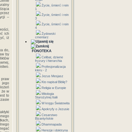
ożenie
ralny
Życie, śmierć i rein
odząca
1
 przez
Życie, śmierć i rein
ycji –
3
Życie, śmierć i rein
4
wości,
yć ich
Żydowski
cmentarz
yć, iż
ka do,
FONOTEKA
taw by
Celibat, dziwne
liktów
fryzury i hierarchia
awnej,
ństwo.
Profesjonalizacja
kleru - 2
Jezus Mesjasz
 praw
Kto napisał Biblię?
 jego
ałożeń
Religia w Europie
, że w
Mitologia
est to
Starożytnej Italii
czasie
W kręgu Światowita
Apokryfy o Jezusie
aktyki
Cesarstwo
wnego
Bizantyńskie
tkach,
ilnego
Dhammapada
zegać
Herezje i doktryna