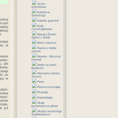
Jezus -
dzieciństwo
Katedra w
Strasburgu
unkcji
Katedry gotyckie
tó-rym
Kody
należy
chrześcijaństwa
iększy
w.
Masaru Emoto -
Wieści z Wody
 prawa
Mnisi i kacerze
su, w
Nauka o stanie
umyslu
pewne
Newton - Mroczny
Heretyk
eyman,
u, ale
Niebo na ziemi -
disów.
Buddyzm
 uwagi
Nieznana rodzina
ić, że
Jezusa
ący w
Petra
Pierwsza Krucjata
islam-
Piramidy
 prawa
wnych.
Scjentologia
owanie
Skala
matu,
porównawcza planet
ł już
Skarby wczesnego
Średniowiecza