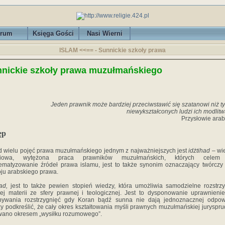
rum
Księga Gości
Nasi Wierni
ISLAM <<== - Sunnickie szkoły prawa
nickie szkoły prawa muzułmańskiego
Jeden prawnik może bardziej przeciwstawić się szatanowi niż ty
niewykształconych ludzi ich modlitw
Przysłowie arab
ęp
 wielu pojęć prawa muzułmańskiego jednym z najważniejszych jest
idżtihad
– wi
niowa, wytężona praca prawników muzułmańskich, których celem
ematyzowanie źródeł prawa islamu, jest to także synonim oznaczający twórczy
ju arabskiego prawa.
ad,
jest to także pewien stopień wiedzy, która umożliwia samodzielne rozstrz
ej materii ze sfery prawnej i teologicznej. Jest to dysponowanie uprawnien
nywania rozstrzygnięć gdy Koran bądź sunna nie dają jednoznacznej odpowi
y podkreślić, że cały okres kształtowania myśli prawnych muzułmańskiej juryspru
ano okresem „wysiłku rozumowego”.