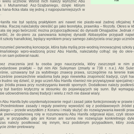
Irak
e wielu uczniów. Wśród nich należy wyróżnić Abu
fa i Muhammad Asz-Szajbaniego, dzięki którym
a hana-ficka stała się jedną z najpopularniejszych w
.
anifa nie był sędzią praktykiem ani nawet nie piasto-wał żadnej oficjalnej f
nika. Raczej należałoby określić go jako teoretyka, prawnika – filozofa. Okres w k
jała się jego twórczość można przyporządkować do dynastii Omajjadów. Jednak 
eślić, że do-piero za panowania kolejnej dynastii Abbasydów przypadł najw
it szkoły hanafickiej, będący wynikiem pracy samego założyciela oraz jego ucznió
rozumieć pierwotną koncepcje, która była myślą prze-wodnią innowacyjnej szkoły
łmańskiego wpro-wadzoną przez Abu Hanifa, należałoby cofnąć się do okre-
m on sam pobierał nauki.
bez znaczenia jest tu osoba jego nauczyciela, który zaszczepił w nim 
andardowe praktyki – był nim Abi Suleyman (zmarły w 738 r. n.e.). Abi Sul
śnie, uznawany był za wybitnego znawcę prawa, szczególnie na terenie Irak
cześnie powszechnie wiadoma była jego niewielka znajomość tradycji, czyli ha
 trudno się dziwić, iż jego uczeń Abu Hanifa również nie przywiązywał specjalnej
go źródła prawa przy rozstrzyganiu kwestii spornych. Dodatkowo należy podkreśl
ny był bardzo krytyczny w stosunku do pojawiających się sunn. Był wymagaj
sie udowodnienia danej tradycji i wielu z nich nie dawał wiary.
 Abu Hanifa było usystematyzowanie reguł i zasad jakie funkcjonowały w prawie 
 Przedmiotowe zasady i reguły powinny wywodzić się z podstawowych źródeł
skiego – przede wszystkim z Koranu i miały służyć do rozwiązywania kwestii pra
ak pierwszoplanową rolę w rozumowaniu Abu Hanifa odgrywał
kijas
, czyli stos
ogii, w przypadku gdy ani Koran ani sunna nie rozwiązuje konkretnego dyle
zas należy posiłkować się innym, lecz podobnym przypadkiem, który zosta
ycie zinter-pretowany.