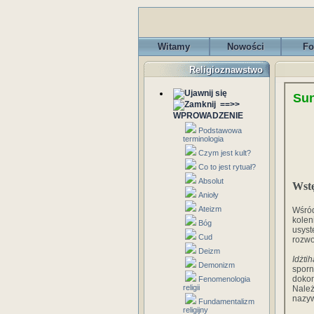
Witamy
Nowości
Fo
Religioznawstwo
Sun
==>>
WPROWADZENIE
Podstawowa
terminologia
Czym jest kult?
Co to jest rytuał?
Absolut
Wst
Anioły
Ateizm
Wśród
kole
Bóg
usyst
Cud
rozwo
Deizm
Idżtih
Demonizm
sporn
doko
Fenomenologia
religii
Należ
nazyw
Fundamentalizm
religijny