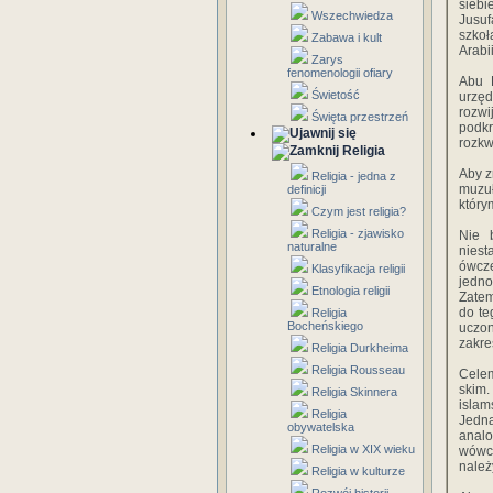
siebi
Wszechwiedza
Jusu
szkoł
Zabawa i kult
Arabii
Zarys
fenomenologii ofiary
Abu H
Świetość
urzęd
rozwi
Święta przestrzeń
podkr
rozkw
Religia
Aby z
Religia - jedna z
muzu
definicji
który
Czym jest religia?
Religia - zjawisko
Nie 
naturalne
niest
ówcze
Klasyfikacja religii
jedno
Etnologia religii
Zatem
do te
Religia
Bocheńskiego
uczo
zakre
Religia Durkheima
Religia Rousseau
Celem
skim.
Religia Skinnera
islam
Religia
Jedn
obywatelska
anal
Religia w XIX wieku
wówc
należ
Religia w kulturze