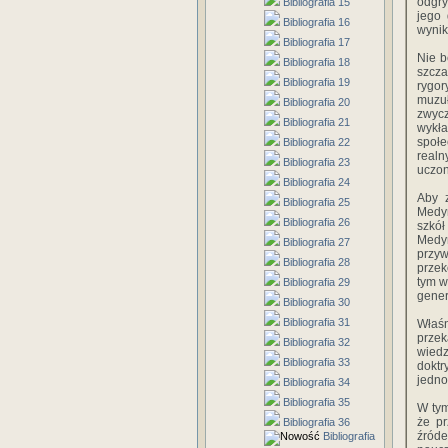
odgry
Bibliografia 15
jego 
Bibliografia 16
wynik
Bibliografia 17
Nie b
Bibliografia 18
szcz
Bibliografia 19
rygo
muzu
Bibliografia 20
zwyc
Bibliografia 21
wykł
społe
Bibliografia 22
realn
Bibliografia 23
uczo
Bibliografia 24
Aby z
Bibliografia 25
Medyn
Bibliografia 26
szkół
Medy
Bibliografia 27
przyw
Bibliografia 28
przek
tym w
Bibliografia 29
gener
Bibliografia 30
Bibliografia 31
Właśn
przek
Bibliografia 32
wiedz
Bibliografia 33
dokt
jedno
Bibliografia 34
Bibliografia 35
W tym
że p
Bibliografia 36
źród
Bibliografia