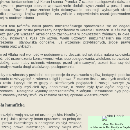
tkowo fundamentem był Koran i sunna Proroka. Z czasem następowała dalsza 
 systemu prawnego poprzez wprowadzenie dodatkowych źródeł w postaci analo
ensusu. Również powszechne było dokonywanie absorpcji wybranych skład
ądku prawnego krajów podbitych, oczywiście z odpowiednim usankcjonowaniem
acji w naukach islamu.
miast rola twórców nauki prawa muzułmańskiego sprowadzała się do odgadn
łu Allaha, jaki został przekazany bezpośrednio w Koranie i sunnach. A jeśli nie 
eźć jasnych wskazań określonego zachowania w powyższych źródłach, to okre
obów stosowania
kijas
czy
idżma
. Wielu uczonych muzułmańskich ma rozb
rzeżenia i stanowiska odnośnie, już wcześniej przybliżonych, źródeł praw
wania oraz wykładni.
 od Allaha jest wolność w podejmowaniu decyzji, jednak słaba natura człowiek
żność przewidzenia konsekwencji własnego postępowania, wielokroć sprowadza
cieżkę, zatem aby uchronić wiernego przed „nim samym”, uczeni islamscy do
ematyzowania drogi właściwego postępowania.
dzy muzułmańscy posiadali kompetencje do wydawania sądów, będących podst
ania rozstrzygnięć z zakresu religii i prawa. Z czasem liczba uczonych analizu
 rosła. Łączyli się w grupy o określonych poglądach i zaczęli tworzyć „sz
otnie zespoły myślicieli były anonimowe, a znane były tylko ogóle poglądy
zentowali. Następnie wyłoniły reprezentantów, z którymi utożsamiane były pog
 i kreowały nazwy szkół, co zostanie szerzej opisane w dalszej części.
ła hanaficka
a wzięła swoją nazwę od uczonego
Abu Hanifa
(zm.
. n.e.). Jako pierwszy imam opracował on pełną do-
ę prawa islamskiego a następnie założył
mazhab
,
Grób Abu Hanifa
i szkołę prawa islamskiego. Uczony skupił wokół
w Meczecie Abu Hanify w Bagda