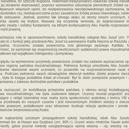
 hanafitów, do sztuczki kuglarza. Natomiast tradycjonaliści oskarżali szkołę hanaf
e jej działanie doprowadzi, poprzez samowolne odsunięcie pierwotnych źródeł na
ktywnych własnych opinii, do relatywizowania nieodpowiedniego zachowania, t
udzołóstwo czy, niedopuszczalne przez zasadnicze źródła prawa islamskiego, niel
ki seksualne. Jednak, pomimo tak silnego ataku ze strony innych uczonych, 
ficka oparła się krytyce. Nasuwa się oczywisty wniosek, że wypracowane m
wiły zwarty i solidny fundament, na którym kontynuatorzy Abu Hanifa rozpowszec
myśl prawną.
żniejsza rolę w upowszechnieniu szkoły hanafickiej odegrał Abu Jusuf (zm. 79
ało to z funkcji jaką piastował Abu Jusuf za panowania Kalifa Haruna ar-Raszida 
sydów. Uczonemu została powierzona rola głównego sędziego Kalifatu. N
nieć, że wyróżniał się znajomością niezliczonych subtelności prawa muzułmańs
atkowo był wyjątkowo inteligentny i pomysłowy.
ględu na wymienione przymioty powierzone zostało mu zadanie wyznaczenia s
ne regiony państwa muzułmańskiego. Pełniona funkcja umożliwiła Abu Jusuf
dzenie stanowisk swymi uczniami, co pozwoliło na rozprzestrzenienie nauk 
za. Podczas pełnienia swych obowiązków stworzył wybitne dzieło prawne ówc
i, była to księga podatków
Kitab al-charadż
. Był to zbiór przepisów prawnych i
powania z zakresu dochodów państwa i podatków.
a zaznaczyć, że kodyfikacja przepisów państwa, z okresu wciąż kształtujące
twa muzułmańskiego, nie była zadaniem łatwym. Uczony musiał pogodzić prz
ające z religii islamskiej oraz realia życia społeczności arabskiej z końca VIII 
ga przetrwała do naszych czasów i jest nieocenionym źródłem wiedzy o ówcz
mie prawnym, podatkowym oraz obrazowo ilustruje relacje społeczne i proste
kańców średniowiecznej Arabii.
im najbardziej uznanym propagatorem szkoły hanafickiej, obok Abu Jusufa
mad ibn al-Hasan asz-Szajbani (zm. 805 r.). Uczeń wielu mistrzów. Nauki pobi
Hanify, gdzie poznał metodę uwzględniająca opinię własną –
raj
, wiedzę na