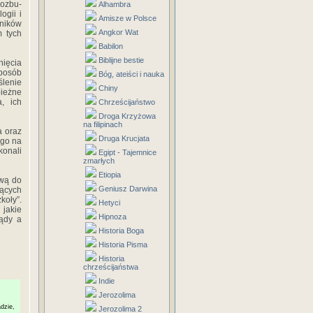
rozbu-
Alhambra
gii i
Amisze w Polsce
ników
Angkor Wat
 tych
Babilon
Biblijne bestie
ięcia
sposób
Bóg, ateiści i nauka
ślenie
Chiny
ieżne
a, ich
Chrześcijaństwo
Droga Krzyżowa
na filipinach
a oraz
Druga Krucjata
 go na
konali
Egipt - Tajemnice
zmarłych
Etiopia
awą do
Geniusz Darwina
jących
koły”.
Hetyci
 jakie
Hipnoza
lądy a
Historia Boga
Historia Pisma
Historia
chrześcijaństwa
Indie
Jerozolima
dzie,
Jerozolima 2