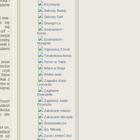
roka i
Rzymianie
episów
Sekrety Buddy
Sekrety Delf
i mie-
o się
Shangri-La
o się
Szamanizm -
urf –
Korea
wijał
Szamanizm -
rzeby
Mongolia
ował z
tatami
Tajemnica 3 Króli
Terakotowa Armia
i praw
Terror w Tokio
atorów
Wiara w Boga
 czyli
Wolna wola
Silne
ikał z
Zagadka Kodu
ynie w
Leonarda
lejnej
Zaginione
Ewangelie
Zaginiony świat
ańcuch
Etrusków
astach
ikicka
Zakazane miasto
, ale
Zakazane obrzędy
Średniowiecze
ił on,
Św. Mikołaj
adacji
Życie i śmierć bez
ił od
Boga