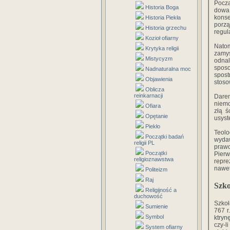
Począ
Historia Boga
dowa
kons
Historia Piekła
porz
Historia grzechu
regul
Kozioł ofiarny
Nato
Krytyka religii
zamys
Mistycyzm
odnal
spos
Nadnaturalna moc
spost
Objawienia
stoso
Oblicza
reinkarnacji
Darem
niemo
Ofiara
złą ś
Opętanie
usyst
Piekło
Teolo
Początki badań
wydaw
religii PL
prawo
Początki
Pierw
religioznawstwa
repre
nawet
Politeizm
Raj
Szko
Religijność a
duchowość
Szkoł
Sumienie
767 r
Symbol
ktryn
czy-l
System ofiarny