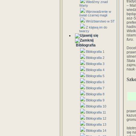
trady
Wiedźmy znad
– Mal
Warty
wiedz
Wprowadzenie w
będąc
świat czarnej magii
asz-S
Wróżbiarstwo w ST
prefe
hadis
Z klątwą im do
Wiel
twarzy
isla
furu
.
Bibliografia
Docel
Bibliografia 1
prawn
silne
Bibliografia 2
Stał
Bibliografia 3
zajmu
nauk 
Bibliografia 4
Bibliografia 5
Szko
Bibliografia 6
Bibliografia 7
Bibliografia 8
Bibliografia 9
Bibliografia 10
prawn
Bibliografia 11
kazu
Bibliografia 12
groma
Bibliografia 13
Istot
Bibliografia 14
się n