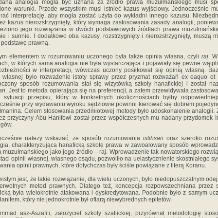
dana analogia mogła być uznana za źródło prawa muzułmańskiego musi spe
lone warunki. Przede wszystkim musi istnieć kazus wyjściowy. Jednocześnie m
rać interpretację, aby mogła zostać użyta do wykładni innego kazusu. Niezbędn
eż kazus nierozstrzygnięty, który wymaga zastosowania zasady analogii, poniew
leziono jego rozwiązania w dwóch podstawowych źródłach prawa muzułmański
ie i sunnie. I dodatkowo oba kazusy, rozstrzygnięty i nierozstrzygnięty, muszą m
 podstawę prawną.
nym elementem w rozumowaniu uczonego była także opinia własna, czyli
raj
. W
ch, w których sama analogia nie była wystarczająca i pojawiały się pewne wątpl
ozbieżności w interpretacji, wówczas uczony posiłkował się opinią własną. Ba
i własnej było rozważenie istoty sprawy przez pryzmat rozważań ex eaquo et
oczony sposób rozumowania stał się wizytówką szkoły hanafickiej i został n
san
. Jest to metoda opierająca się na preferencji, a zatem przewidywała zastosow
 sytuacji przepisu, który w konkretnych okolicznościach byłby odpowiednie
cześnie przy wydawaniu wyroku sędziowie powinni kierować się dobrem pojedy
manina. Celem stosowania przedmiotowej metody było udoskonalenie analogii.
ez przyczyny Abu Hanifowi został przez współczesnych mu nadany przydomek
ogów.
ocześnie należy wskazać, że sposób rozumowania
istihsan
oraz szeroko rozu
gia, charakteryzująca hanaficką szkołę prawa w zawoalowany sposób wprowadz
 muzułmańskiego jako jego źródło – raj. Wprowadzenie tak nowatorskiego rozwi
taci opinii własnej, własnego osądu, pozwoliło na uelastycznienie skostniałego s
ania opinii prawnych, które dotychczas były ściśle powiązane z literą Koranu.
istym jest, że takie rozwiązanie, dla wielu uczonych, było niedopuszczalnym ode
erwotnych metod prawnych. Dlatego też, koncepcja rozpowszechniana przez 
icką była wielokrotnie atakowana i dyskredytowana. Podobnie było z samym u
anifem, który nie jednokrotnie był ofiarą niewybrednych epitetów.
mad asz-Aszafi’i, założyciel szkoły szafiickiej, przyrównał metodologię sto