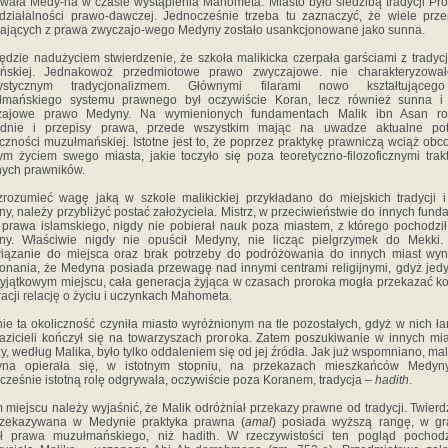
wała Medy-na w czasie wystąpienia Mahometa. Miasto było siedzibą tradycji Pro
działalności prawo-dawczej. Jednocześnie trzeba tu zaznaczyć, że wiele prz
ających z prawa zwyczajo-wego Medyny zostało usankcjonowane jako sunna.
ędzie nadużyciem stwierdzenie, że szkoła malikicka czerpała garściami z tradycj
ańskiej. Jednakowoż przedmiotowe prawo zwyczajowe. nie charakteryzował
rystycznym tradycjonalizmem. Głównymi filarami nowo kształtująceg
łmańskiego systemu prawnego był oczywiście Koran, lecz również sunna i 
zajowe prawo Medyny. Na wymienionych fundamentach Malik ibn Asan roz
adnie i przepisy prawa, przede wszystkim mając na uwadze aktualne pot
czności muzułmańskiej. Istotne jest to, że poprzez praktykę prawniczą wciąż obc
ym życiem swego miasta, jakie toczyło się poza teoretyczno-filozoficznymi trak
nych prawników.
rozumieć wagę jaką w szkole malikickiej przykładano do miejskich tradycji 
y, należy przybliżyć postać założyciela. Mistrz, w przeciwieństwie do innych fund
 prawa islamskiego, nigdy nie pobierał nauk poza miastem, z którego pochodził,
ny. Właściwie nigdy nie opuścił Medyny, nie licząc pielgrzymek do Mekki. 
iązanie do miejsca oraz brak potrzeby do podróżowania do innych miast wyn
onania, że Medyna posiada przewagę nad innymi centrami religijnymi, gdyż jed
yjątkowym miejscu, cała generacja żyjąca w czasach proroka mogła przekazać ko
acji relację o życiu i uczynkach Mahometa.
ie ta okoliczność czyniła miasto wyróżnionym na tle pozostałych, gdyż w nich ł
azicieli kończył się na towarzyszach proroka. Zatem poszukiwanie w innych mi
y, według Malika, było tylko oddaleniem się od jej źródła. Jak już wspomniano, mal
ryna opierała się, w istotnym stopniu, na przekazach mieszkańców Medyny
cześnie istotną rolę odgrywała, oczywiście poza Koranem, tradycja –
hadith
.
 miejscu należy wyjaśnić, że Malik odróżniał przekazy prawne od tradycji. Twierdz
rzekazywana w Medynie praktyka prawna (
amal
) posiada wyższą rangę, w gr
eł prawa muzułmańskiego, niż hadith. W rzeczywistości ten pogląd pochodz