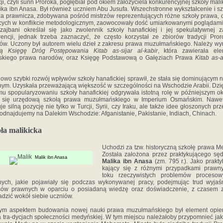
cji, czyli sunn Proroka, pogłębiał pod okiem założyciela konkurencyjnej szkoły malik
ika ibn Anasa. Był również uczniem Abu Jusufa. Wszechstronne wykształcenie i s
a prawnicza, zdobywana pośród mistrzów reprezentujących różne szkoły prawa, 
ych w konflikcie metodologicznym, zaowocowały dość umiarkowanymi poglądam
zajbani określał się jako zwolennik szkoły hanafickiej i jej spekulatywnej 
rencji, jednak trzeba zaznaczyć, że często korzystał ze zbiorów tradycji Pro
ów. Uczony był autorem wielu dzieł z zakresu prawa muzułmańskiego. Należy wy
ką Księgę Dróg Postępowania
Kitab as-sijar al-kabir
, która zawierała ele
mskiego prawa narodów, oraz Księgę Podstawową o Gałęziach Prawa
Kitab as-as
owo szybki rozwój wpływów szkoły hanafickiej sprawił, że stała się dominującym 
ym. Uzyskała przeważającą większość w szczególności na Wschodzie Arabii. Dzię
mu spopularyzowaniu szkoły hanafickiej odgrywała istotną rolę w późniejszym ok
a się urzędową szkołą prawa muzułmańskiego w Imperium Osmańskim. Nawet
je silną pozycję nie tylko w Turcji, Syrii, czy Iraku, ale także idee głoszonych prz
odnajdujemy na Dalekim Wschodzie: Afganistanie, Pakistanie, Indiach, Chinach.
ła malikicka
Uchodzi za tzw. historyczną szkołę prawa M
Została założona przez praktykującego sę
Malik ibn Anasa
Malika ibn Anasa
(zm. 795 r.). Jako praktyk
kający się z różnymi przypadkami prawn
toku rzeczywistych problemów procesow
ych, jakie pojawiały się podczas wykonywanej pracy, podejmując trud wyjaś
sów prawnych w oparciu o posiadaną wiedzę oraz doświadczenie, z czasem z
dzić wokół siebie uczniów.
nym aspektem budowania nowej nauki prawa muzułmańskiego był element opie
a tra-dycjach społeczności medyńskiej. W tym miejscu należałoby przypomnieć jak