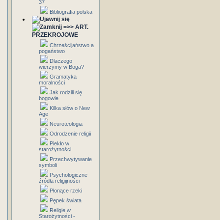
37
Bibliografia polska
=>> ART.
PRZEKROJOWE
Chrześcijaństwo a
pogaństwo
Dlaczego
wierzymy w Boga?
Gramatyka
moralności
Jak rodzili się
bogowie
Kilka słów o New
Age
Neuroteologia
Odrodzenie religii
Piekło w
starożytności
Przechwytywanie
symboli
Psychologiczne
źródła religijności
Płonące rzeki
Pępek świata
Religie w
Starożytności -