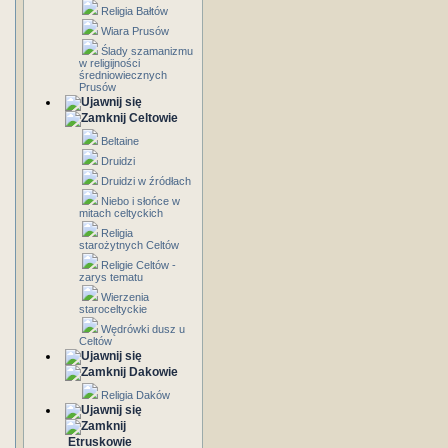
Religia Bałtów
Wiara Prusów
Ślady szamanizmu
w religijności
średniowiecznych
Prusów
Celtowie
Beltaine
Druidzi
Druidzi w źródłach
Niebo i słońce w
mitach celtyckich
Religia
starożytnych Celtów
Religie Celtów -
zarys tematu
Wierzenia
staroceltyckie
Wędrówki dusz u
Celtów
Dakowie
Religia Daków
Etruskowie