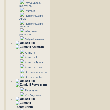
Partycypacja
mistyczna
Pramatki
Religie rodzime
Afryki
Religie rodzime
Australii
Wierzenia
pierwotne
Święte kamienie
Animizm
Animizm
Animizm 2
Animizm Tylora
Animizm i manizm
Dusza w animizmie
Dusze i duchy
Fetyszyzm
Fetyszyzm
Kult fetyszów
Szamanizm