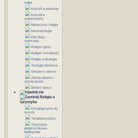
religii
Kościół a ewolucja
Kościół a
uniwersytety
Medycyna i religia
Neuroteologia
Pan Bóg i
zwierzęta
Religia i geny
Religia i moralność
Religie a ekologia
Teologia Newtona
Vetulani o wierze
Ziemia płaska i
ziemia pusta
Śmierć duszy
Religia a
turystyka
Od pielgrzyma do
turysty
Tanatoturystyka
Turystyka
pielgrzymkowa -
bibliografia