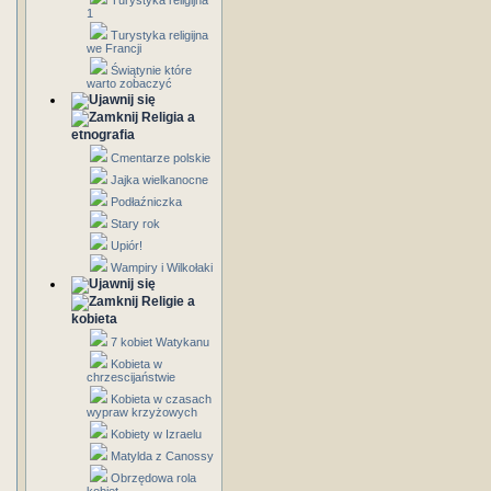
Turystyka religijna
1
Turystyka religijna
we Francji
Świątynie które
warto zobaczyć
Religia a
etnografia
Cmentarze polskie
Jajka wielkanocne
Podłaźniczka
Stary rok
Upiór!
Wampiry i Wilkołaki
Religie a
kobieta
7 kobiet Watykanu
Kobieta w
chrzescijaństwie
Kobieta w czasach
wypraw krzyżowych
Kobiety w Izraelu
Matylda z Canossy
Obrzędowa rola