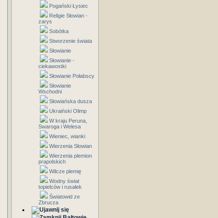
Pogański Łysiec
Religie Słowian -
zarys
Sobótka
Stworzenie świata
Słowianie
Słowianie -
ciekawostki
Słowianie Połabscy
Słowianie
Wschodni
Słowiańska dusza
Ukraiński Olimp
W kraju Peruna,
Swaroga i Welesa
Wieniec, wianki
Wierzenia Słowian
Wierzenia plemion
prapolskich
Wilcze plemię
Wodny świat
topielców i rusałek
Światowid ze
Zbrucza
Bałtowie