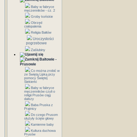
Baby w fabryce
męczenników - cz. 2
Groby końskie
Obrzęd
ciałopalenia
Religia Bałtów
Uroczystości
pogrzebowe
Zaślubiny
Bałtowie -
Prusowie
Co można zrobić w
ze Świętą Lipką przy
pomocy Świętej
Siekierki
Baby w fabryce
męczenników czyli o
religii Prusów ciąg
dalszy
Baba Pruska z
Prątnicy
Do czego Prusom
służyły ścięte głowy
Kamienne baby
Kultura duchowa
Prusów