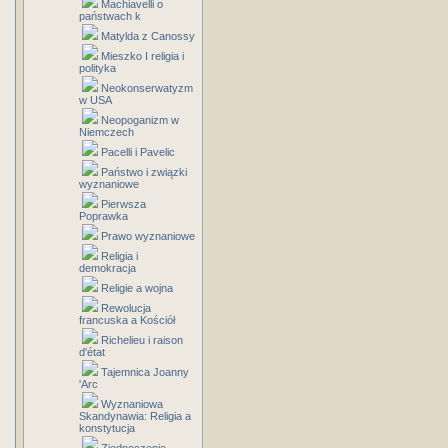
Machiavelli o
państwach k
Matylda z Canossy
Mieszko I religia i
polityka
Neokonserwatyzm
w USA
Neopoganizm w
Niemczech
Pacelli i Pavelic
Państwo i związki
wyznaniowe
Pierwsza
Poprawka
Prawo wyznaniowe
Religia i
demokracja
Religie a wojna
Rewolucja
francuska a Kościół
Richelieu i raison
d'état
Tajemnica Joanny
'Arc
Wyznaniowa
Skandynawia: Religia a
konstytucja