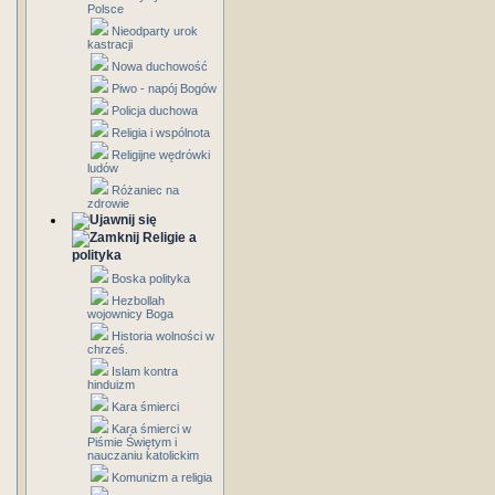
Polsce
Nieodparty urok
kastracji
Nowa duchowość
Piwo - napój Bogów
Policja duchowa
Religia i wspólnota
Religijne wędrówki
ludów
Różaniec na
zdrowie
Religie a
polityka
Boska polityka
Hezbollah
wojownicy Boga
Historia wolności w
chrześ.
Islam kontra
hinduizm
Kara śmierci
Kara śmierci w
Piśmie Świętym i
nauczaniu katolickim
Komunizm a religia