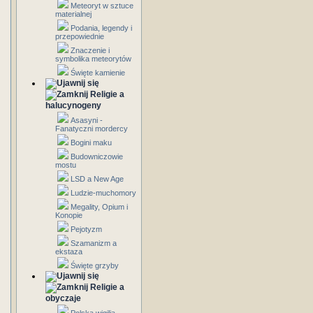
Meteoryt w sztuce
materialnej
Podania, legendy i
przepowiednie
Znaczenie i
symbolika meteorytów
Święte kamienie
Religie a
halucynogeny
Asasyni -
Fanatyczni mordercy
Bogini maku
Budowniczowie
mostu
LSD a New Age
Ludzie-muchomory
Megality, Opium i
Konopie
Pejotyzm
Szamanizm a
ekstaza
Święte grzyby
Religie a
obyczaje