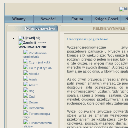
Witamy
Nowości
Forum
Księga Gości
N
Religioznawstwo
RELIGIE WYMARŁE - B
Uroczystości pogrzebowe
==>>
WPROWADZENIE
Wczesnośredniowieczne zwyc
pogrzebowe panujące u Prusów są d
Podstawowa
kronice z IX wieku pisze: "Gdy umrze 
terminologia
rodziny i przyjaciół jeden miesiąc lub
Czym jest kult?
o tyle dłużej, ile więcej mają bogactw
wierzchu w swoich domach. A przez cał
Co to jest rytuał?
bawią się aż do dnia, w którym go spalą
Absolut
Aż do chwili przyjęcia chrześcijaństw
Anioły
palili swoich zmarłych wierząc, że po
Ateizm
dostępuje aktu oczyszczenia, co
Bóg
wielomiesięcznych ucztach, "gdy ruch
spalają razem z bronią i szatami. C
Cud
wskutek długiego przetrzymywania n
Deizm
ruchomości, które potem obcy zabieraj
Demonizm
Wyżej opisywane zwyczaje potwierdza
Fenomenologia
stosie wraz ze zmarłym wszystkieg
religii
przekonaniem, że każda rzecz, czy to
Fundamentalizm
człowieka, posiada własnego ducha, k
religijny
przybiera postać podobną do ziemskiej