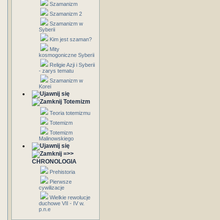
Szamanizm
Szamanizm 2
Szamanizm w
Syberii
Kim jest szaman?
Mity
kosmogoniczne Syberii
Religie Azji i Syberii
- zarys tematu
Szamanizm w
Korei
Totemizm
Teoria totemizmu
Totemizm
Totemizm
Malinowskiego
=>>
CHRONOLOGIA
Prehistoria
Pierwsze
cywilizacje
Wielkie rewolucje
duchowe VII - IV w.
p.n.e