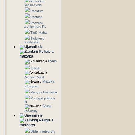
Kościół w
Kosieczynie
Paestum
Panteon
Początki
architektury PL
Tadż Mahal
Świątynie
buddyjskie
Religie a
muzyka
Hymn
Kolęda
Muzyka Wed
Muzyka
hebrajska
Muzyka kościelna
Początki polifonii
PL
Śpiew
kościelny
Religie a
meteoryt
Biblia i meteoryty