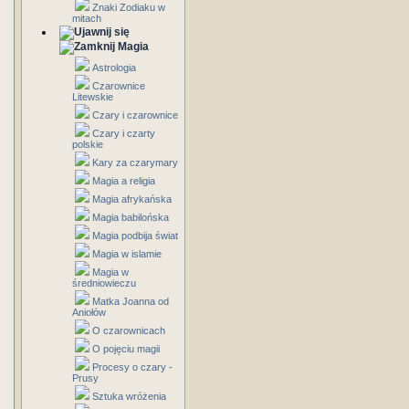
Znaki Zodiaku w
mitach
Magia
Astrologia
Czarownice
Litewskie
Czary i czarownice
Czary i czarty
polskie
Kary za czarymary
Magia a religia
Magia afrykańska
Magia babilońska
Magia podbija świat
Magia w islamie
Magia w
średniowieczu
Matka Joanna od
Aniołów
O czarownicach
O pojęciu magii
Procesy o czary -
Prusy
Sztuka wróżenia