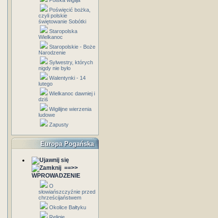
Polska wigilja
Poświęcić bożka,
czyli polskie
świętowanie Sobótki
Staropolska
Wielkanoc
Staropolskie - Boże
Narodzenie
Sylwestry, których
nigdy nie było
Walentynki - 14
lutego
Wielkanoc dawniej i
dziś
Wigilijne wierzenia
ludowe
Zapusty
Europa Pogańska
==>>
WPROWADZENIE
O
słowiańszczyźnie przed
chrześcijaństwem
Okolice Bałtyku
Religie