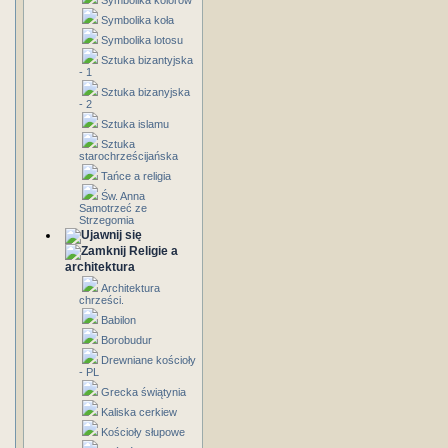
Symbolika kolorów
Symbolika koła
Symbolika lotosu
Sztuka bizantyjska
- 1
Sztuka bizanyjska
- 2
Sztuka islamu
Sztuka
starochrześcijańska
Tańce a religia
Św. Anna
Samotrzeć ze
Strzegomia
Religie a
architektura
Architektura
chrześci.
Babilon
Borobudur
Drewniane kościoły
- PL
Grecka świątynia
Kaliska cerkiew
Kościoły słupowe