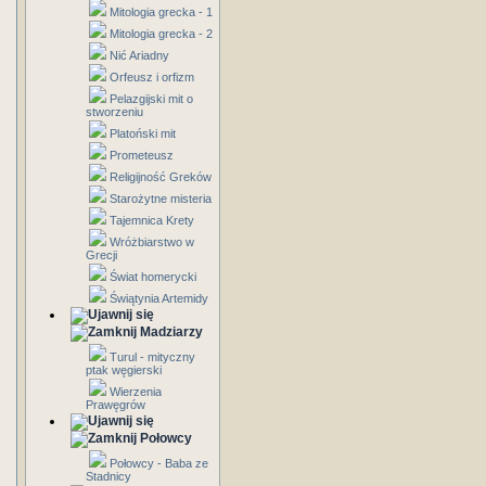
Mitologia grecka - 1
Mitologia grecka - 2
Nić Ariadny
Orfeusz i orfizm
Pelazgijski mit o
stworzeniu
Platoński mit
Prometeusz
Religijność Greków
Starożytne misteria
Tajemnica Krety
Wróżbiarstwo w
Grecji
Świat homerycki
Świątynia Artemidy
Madziarzy
Turul - mityczny
ptak węgierski
Wierzenia
Prawęgrów
Połowcy
Połowcy - Baba ze
Stadnicy