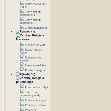
Wartości etyczne
XVII w.
Zarys filozofii
buddyjskiej 1
Zarys filozofii
buddyjskiej 2
Źródło moralności
Religie a
literatura
Anthony de Mello
Dante Alighieri -
Piekło
Konstandinos
Kawafis
Literatura religijna
Powieść religijna
Religia a
psychologia
Freud wobec religii
Jak zostać
przywódcą sekty
Konwersja religijna
Po końcu świata
Przeżycie