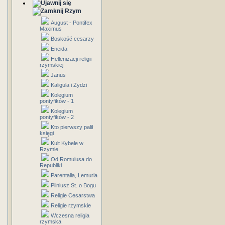
Rzym
August - Pontifex
Maximus
Boskość cesarzy
Eneida
Hellenizacji religii
rzymskiej
Janus
Kaligula i Żydzi
Kolegium
pontyfików - 1
Kolegium
pontyfików - 2
Kto pierwszy palił
księgi
Kult Kybele w
Rzymie
Od Romulusa do
Republiki
Parentalia, Lemuria
Pliniusz St. o Bogu
Religie Cesarstwa
Religie rzymskie
Wczesna religia
rzymska