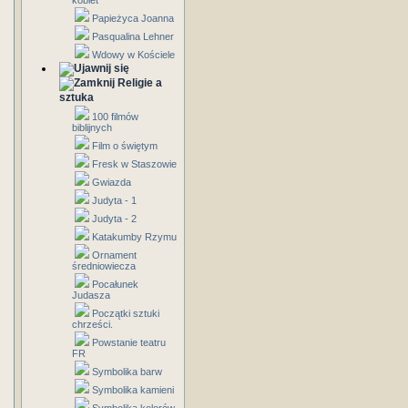
kobiet
Papieżyca Joanna
Pasqualina Lehner
Wdowy w Kościele
Religie a
sztuka
100 filmów
biblijnych
Film o świętym
Fresk w Staszowie
Gwiazda
Judyta - 1
Judyta - 2
Katakumby Rzymu
Ornament
średniowiecza
Pocałunek
Judasza
Początki sztuki
chrześci.
Powstanie teatru
FR
Symbolika barw
Symbolika kamieni