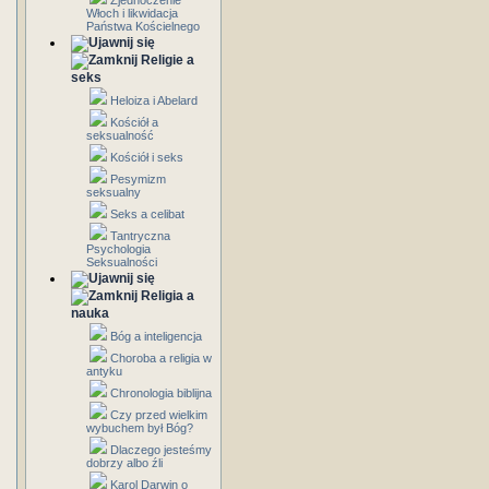
Zjednoczenie
Włoch i likwidacja
Państwa Kościelnego
Religie a
seks
Heloiza i Abelard
Kościół a
seksualność
Kościół i seks
Pesymizm
seksualny
Seks a celibat
Tantryczna
Psychologia
Seksualności
Religia a
nauka
Bóg a inteligencja
Choroba a religia w
antyku
Chronologia biblijna
Czy przed wielkim
wybuchem był Bóg?
Dlaczego jesteśmy
dobrzy albo źli
Karol Darwin o