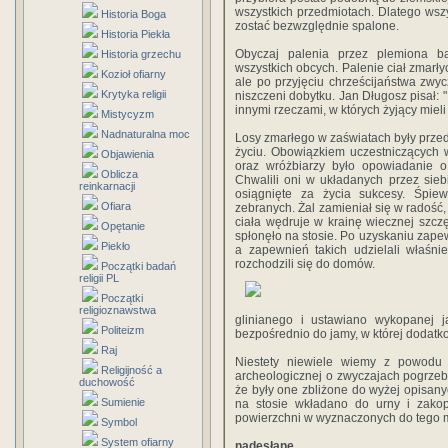
wszystkich przedmiotach. Dlatego wszy
Historia Boga
zostać bezwzględnie spalone.
Historia Piekła
Obyczaj palenia przez plemiona bał
Historia grzechu
wszystkich obcych. Palenie ciał zmar
Kozioł ofiarny
ale po przyjęciu chrześcijaństwa zwycz
Krytyka religii
niszczeni dobytku. Jan Długosz pisał: 
innymi rzeczami, w których żyjący miel
Mistycyzm
Nadnaturalna moc
Losy zmarłego w zaświatach były prze
życiu. Obowiązkiem uczestniczących 
Objawienia
oraz wróżbiarzy było opowiadanie 
Oblicza
Chwalili oni w układanych przez sieb
reinkarnacji
osiągnięte za życia sukcesy. Śpie
Ofiara
zebranych. Żal zamieniał się w radość,
ciała wędruje w krainę wiecznej szcz
Opętanie
spłonęło na stosie. Po uzyskaniu zape
Piekło
a zapewnień takich udzielali właśni
rozchodzili się do domów.
Początki badań
religii PL
Początki
religioznawstwa
glinianego i ustawiano wykopanej 
Politeizm
bezpośrednio do jamy, w której dodatk
Raj
Niestety niewiele wiemy z powodu b
Religijność a
archeologicznej o zwyczajach pogrzeb
duchowość
że były one zbliżone do wyżej opisany
Sumienie
na stosie wkładano do urny i zak
powierzchni w wyznaczonych do tego m
Symbol
System ofiarny
nadesłane