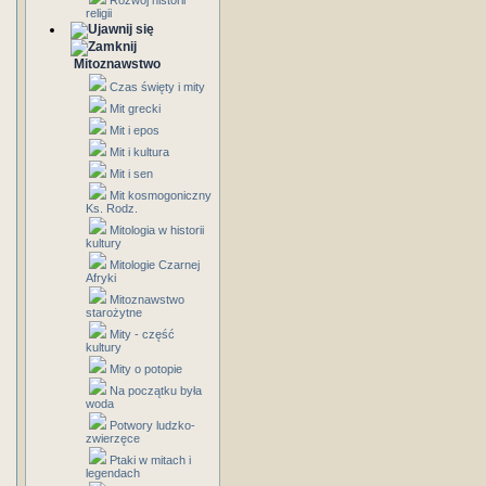
Rozwój historii
religii
Mitoznawstwo
Czas święty i mity
Mit grecki
Mit i epos
Mit i kultura
Mit i sen
Mit kosmogoniczny
Ks. Rodz.
Mitologia w historii
kultury
Mitologie Czarnej
Afryki
Mitoznawstwo
starożytne
Mity - część
kultury
Mity o potopie
Na początku była
woda
Potwory ludzko-
zwierzęce
Ptaki w mitach i
legendach