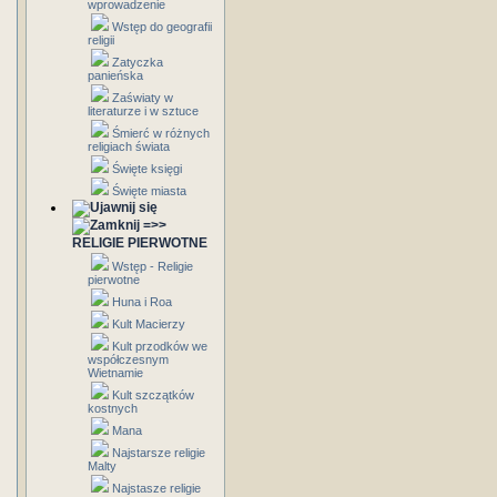
wprowadzenie
Wstęp do geografii
religii
Zatyczka
panieńska
Zaświaty w
literaturze i w sztuce
Śmierć w różnych
religiach świata
Święte księgi
Święte miasta
=>>
RELIGIE PIERWOTNE
Wstęp - Religie
pierwotne
Huna i Roa
Kult Macierzy
Kult przodków we
współczesnym
Wietnamie
Kult szczątków
kostnych
Mana
Najstarsze religie
Malty
Najstasze religie