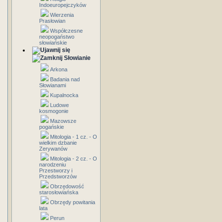
Indoeuropejczyków
Wierzenia
Prasłowian
Współczesne
neopogaństwo
słowiańskie
Słowianie
Arkona
Badania nad
Słowianami
Kupalnocka
Ludowe
kosmogonie
Mazowsze
pogańskie
Mitologia - 1 cz. - O
wielkim dzbanie
Zerywanów
Mitologia - 2 cz. - O
narodzeniu
Przestworzy i
Przedstworzów
Obrzędowość
starosłowiańska
Obrzędy powitania
lata
Perun