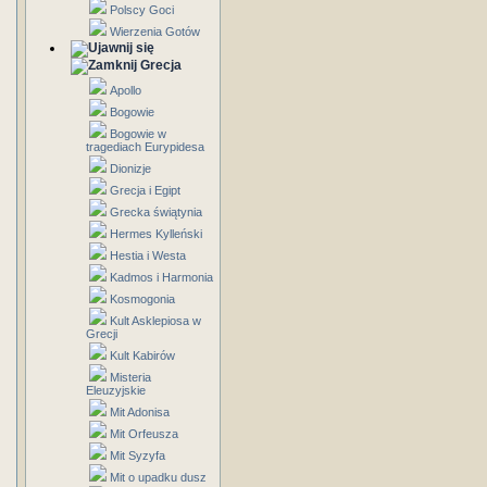
Polscy Goci
Wierzenia Gotów
Grecja
Apollo
Bogowie
Bogowie w
tragediach Eurypidesa
Dionizje
Grecja i Egipt
Grecka świątynia
Hermes Kylleński
Hestia i Westa
Kadmos i Harmonia
Kosmogonia
Kult Asklepiosa w
Grecji
Kult Kabirów
Misteria
Eleuzyjskie
Mit Adonisa
Mit Orfeusza
Mit Syzyfa
Mit o upadku dusz