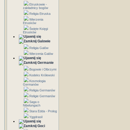
Etruskowie -
zakładnicy bogów
Religia Etruska
Wierzenia
Etrusków
Święte Księgi
Etrusków
Galowie
Religia Galów
Wierzenia Galów
Germanie
Bogowie i Olbrzymi
Kodeks Królewski
Kosmologia
Germanów
Religia Germanów
Religie Germanów
Saga o
Nibelungach
Stara Edda - Prolog
Yggdrasil
Goci