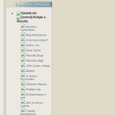
Zagadnienia Religijne
Religie a
filozofia
Anselm z
Cantenbury
Bóg Kartezjusza
Czym jest etyka?
Dobro i zlo
Duns Szkot
Filozofia Boga
Filozofia religii
John Locke o Bogu
Mantra
O duszy -
Arystoteles
Państwo Platona
Problem zła
Schopenhauer o
woli
Sen w którym
żyjemy
Traktat
ateologiczny