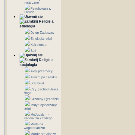
mistyczne
Psychologia r.
Freuda
Religie a
etnologia
Dzień Zaduszny
Etnologia religii
Kult słońca
Sati
Religie a
socjologia
Akty przemocy
Ateizm po czesku
Brat brud
Czy Zachód utracił
Boga
Grzechy i grzeszki
Instytucjonalizacja
religii
McJudaizm -
Kabała dla każdego!
Moda na
wegetarianizm
Mordy rytualne w