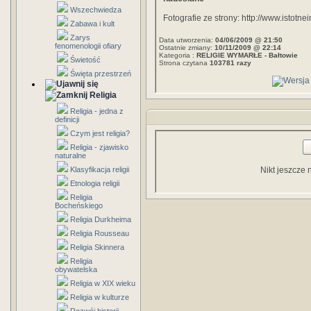
Wszechwiedza
Fotografie ze strony: http://www.istotn
Zabawa i kult
Zarys
Data utworzenia:
04/06/2009 @ 21:50
fenomenologii ofiary
Ostatnie zmiany:
10/11/2009 @ 22:14
Kategoria :
RELIGIE WYMARŁE - Bałtowie
Świetość
Strona czytana
103781 razy
Święta przestrzeń
Religia
Religia - jedna z
definicji
Czym jest religia?
Religia - zjawisko
naturalne
Klasyfikacja religii
Nikt jeszcze 
Etnologia religii
Religia
Bocheńskiego
Religia Durkheima
Religia Rousseau
Religia Skinnera
Religia
obywatelska
Religia w XIX wieku
Religia w kulturze