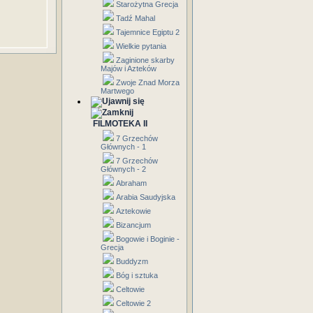
Starożytna Grecja
Tadź Mahal
Tajemnice Egiptu 2
Wielkie pytania
Zaginione skarby
Majów i Azteków
Zwoje Znad Morza
Martwego
FILMOTEKA II
7 Grzechów
Głównych - 1
7 Grzechów
Głównych - 2
Abraham
Arabia Saudyjska
Aztekowie
Bizancjum
Bogowie i Boginie -
Grecja
Buddyzm
Bóg i sztuka
Celtowie
Celtowie 2