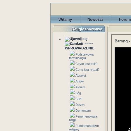
Witamy
Nowości
Forum
Religioznawstwo
Barong - 
==>>
WPROWADZENIE
Podstawowa
terminologia
Czym jest kult?
Co to jest rytuał?
Absolut
Anioły
Ateizm
Bóg
Cud
Deizm
Demonizm
Fenomenologia
religii
Fundamentalizm
religijny