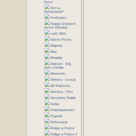
Jezus
Kim są
Samarytanie?
Konfucjusz
Księga Umarłych
versus Dekalog
Luter (film)
Machu Picchu
Majowie
Mari
Megality
Meksyk - Bóg,
złoto i chwała
Mennonici
Meteory - Grecja
Mit Mojżesza
Mochica - Peru
Narodziny Diabła
Nubia
Podświadomość
Poganie
Reformacja
Religie w Polsce
Religie w Polsce 2