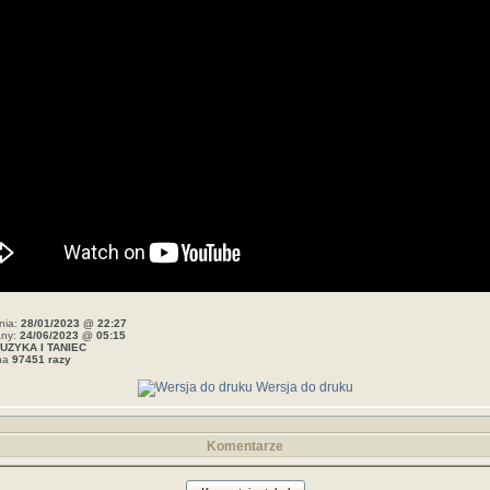
nia:
28/01/2023 @ 22:27
any:
24/06/2023 @ 05:15
UZYKA I TANIEC
ana
97451 razy
Wersja do druku
Komentarze