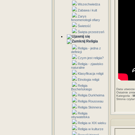
Wszechwiedza
Zabawa i kult
Zarys
fenomenologii ofiary
Świetość
Święta przestrzeń
Religia
Religia - jedna z
definicji
Czym jest religia?
Religia - zjawisko
naturalne
Klasyfikacja religii
Etnologia religii
Religia
Bocheńskiego
Data utworze
Ostatnie zmi
Religia Durkheima
Kategoria :
M
Strona czyt
Religia Rousseau
Religia Skinnera
Religia
obywatelska
Religia w XIX wieku
Religia w kulturze