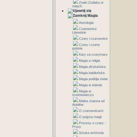
Znaki Zodiaku w
mitach
Magia
Astrologia
Czarownice
Litewskie
Czary i czarownice
Czary i czarty
polskie
Kary za czarymary
Magia a religia
Magia afrykańska
Magia babilońska
Magia podbija świat
Magia w islamie
Magia w
średniowieczu
Matka Joanna od
Aniołów
O czarownicach
O pojęciu magii
Procesy o czary -
Prusy
Sztuka wróżenia