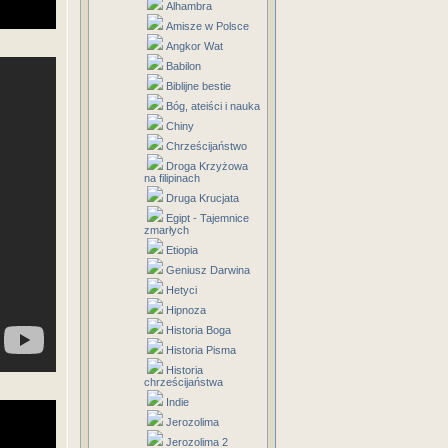
Alhambra
Amisze w Polsce
Angkor Wat
Babilon
Biblijne bestie
Bóg, ateiści i nauka
Chiny
Chrześcijaństwo
Droga Krzyżowa
na filipinach
Druga Krucjata
Egipt - Tajemnice
zmarłych
Etiopia
Geniusz Darwina
Hetyci
Hipnoza
Historia Boga
Historia Pisma
Historia
chrześcijaństwa
Indie
Jerozolima
Jerozolima 2