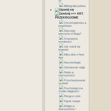
37
Bibliografia polska
=>> ART.
PRZEKROJOWE
Chrześcijaństwo a
pogaństwo
Dlaczego
wierzymy w Boga?
Gramatyka
moralności
Jak rodzili się
bogowie
Kilka słów o New
Age
Neuroteologia
Odrodzenie religii
Piekło w
starożytności
Przechwytywanie
symboli
Psychologiczne
źródła religijności
Płonące rzeki
Pępek świata
Religie w
Starożytności -