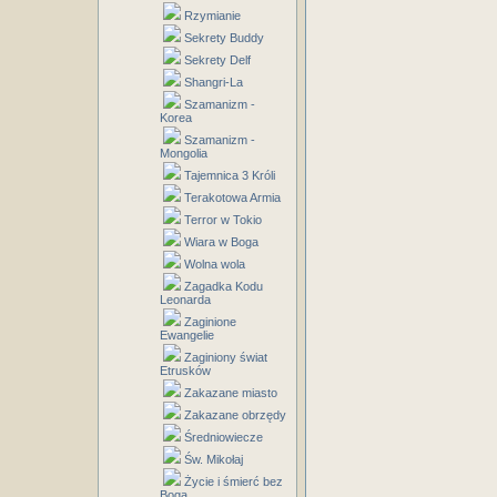
Rzymianie
Sekrety Buddy
Sekrety Delf
Shangri-La
Szamanizm -
Korea
Szamanizm -
Mongolia
Tajemnica 3 Króli
Terakotowa Armia
Terror w Tokio
Wiara w Boga
Wolna wola
Zagadka Kodu
Leonarda
Zaginione
Ewangelie
Zaginiony świat
Etrusków
Zakazane miasto
Zakazane obrzędy
Średniowiecze
Św. Mikołaj
Życie i śmierć bez
Boga