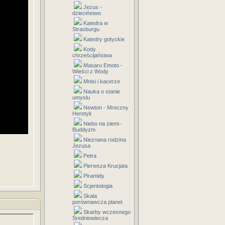
Jezus -
dzieciństwo
Katedra w
Strasburgu
Katedry gotyckie
Kody
chrześcijaństwa
Masaru Emoto -
Wieści z Wody
Mnisi i kacerze
Nauka o stanie
umyslu
Newton - Mroczny
Heretyk
Niebo na ziemi -
Buddyzm
Nieznana rodzina
Jezusa
Petra
Pierwsza Krucjata
Piramidy
Scjentologia
Skala
porównawcza planet
Skarby wczesnego
Średniowiecza