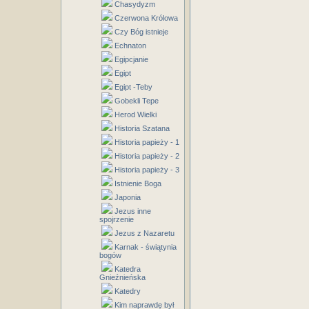
Chasydyzm
Czerwona Królowa
Czy Bóg istnieje
Echnaton
Egipcjanie
Egipt
Egipt -Teby
Gobekli Tepe
Herod Wielki
Historia Szatana
Historia papieży - 1
Historia papieży - 2
Historia papieży - 3
Istnienie Boga
Japonia
Jezus inne
spojrzenie
Jezus z Nazaretu
Karnak - świątynia
bogów
Katedra
Gnieźnieńska
Katedry
Kim naprawdę był