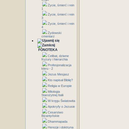
Życie, śmierć i rein
1
Życie, śmierć i rein
3
Życie, śmierć i rein
4
Żydowski
cmentarz
FONOTEKA
Celibat, dziwne
fryzury i hierarchia
Profesjonalizacja
kleru - 2
Jezus Mesjasz
Kto napisał Biblię?
Religia w Europie
Mitologia
Starożytnej Italii
W kręgu Światowita
Apokryfy o Jezusie
Cesarstwo
Bizantyńskie
Dhammapada
Herezje i doktryna