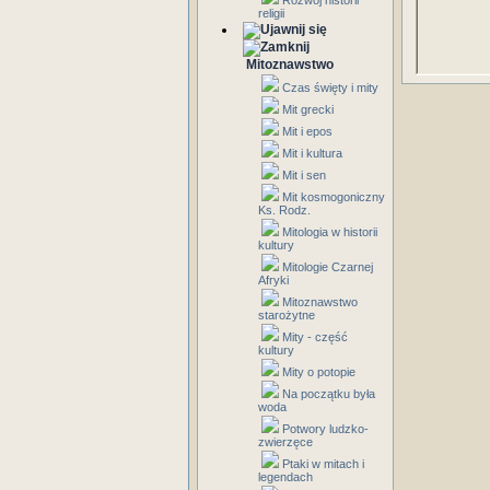
Rozwój historii
religii
Mitoznawstwo
Czas święty i mity
Mit grecki
Mit i epos
Mit i kultura
Mit i sen
Mit kosmogoniczny
Ks. Rodz.
Mitologia w historii
kultury
Mitologie Czarnej
Afryki
Mitoznawstwo
starożytne
Mity - część
kultury
Mity o potopie
Na początku była
woda
Potwory ludzko-
zwierzęce
Ptaki w mitach i
legendach