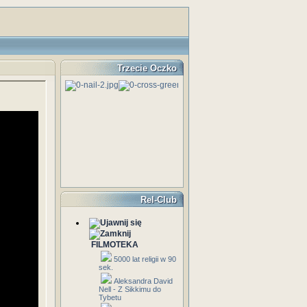
Trzecie Oczko
Rel-Club
FILMOTEKA
5000 lat religii w 90
sek.
Aleksandra David
Nell - Z Sikkimu do
Tybetu