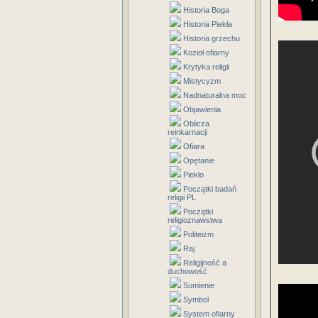
Historia Boga
Historia Piekła
Historia grzechu
Kozioł ofiarny
Krytyka religii
Mistycyzm
Nadnaturalna moc
Objawienia
Oblicza
reinkarnacji
Ofiara
Opętanie
Piekło
Początki badań
religii PL
Początki
religioznawstwa
Politeizm
Raj
Religijność a
duchowość
Sumienie
Symbol
System ofiarny