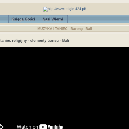
Księga Gości
Nasi Wierni
MUZYKA I TANIEC - Barong - Bali
taniec religijny - elementy transu - Bali