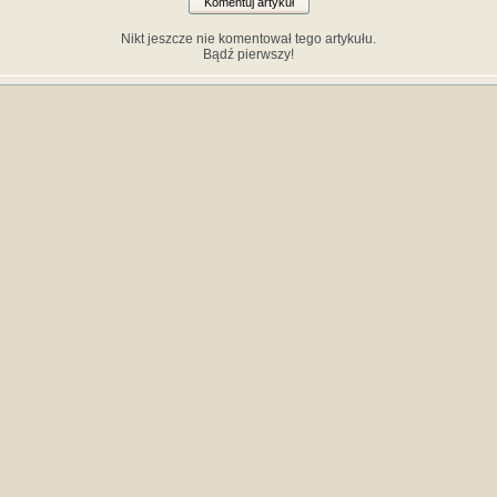
Komentuj artykuł
Nikt jeszcze nie komentował tego artykułu.
Bądź pierwszy!