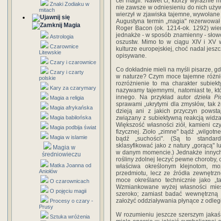
cel magii. Nawet ci, którzy wyraźnie 
Znaki Zodiaku w
nie zawsze w odniesieniu do nich używ
mitach
wierzył w zjawiska tajemne, wywołane
Augustyna termin „magia" rezerwował
Magia
Roger Bacon (ok. 1214-ok. 1292) wier
jednakże - w sposób znamienny - słowo
Astrologia
oszustw. Mimo to w ciągu XIV i XV w
Czarownice
kulturze europejskiej, choć nadal jes
Litewskie
opisywane.
Czary i czarownice
Co dokładnie mieli na myśli pisarze, g
Czary i czarty
w naturze? Czym moce tajemne różnił
polskie
rozróżnienie to ma charakter subie
Kary za czarymary
nazywamy tajemnymi, natomiast te, któ
innego. Na przykład autor
dzieła P
Magia a religia
sprawami „ukrytymi dla zmysłów, tak ż
Magia afrykańska
dzieją ani z jakich przyczyn powsta
Magia babilońska
związany z subiektywną reakcją widz
Większość własności ziół, kamieni czy
Magia podbija świat
fizycznej. Zioło „zimne" bądź „wilgo
Magia w islamie
bądź „suchości". (Są to standard
sklasyfikować jako z natury „gorącą" l
Magia w
w danym momencie.) Jednakże innych 
średniowieczu
rośliny zdolnej leczyć pewne choroby,
Matka Joanna od
właściwa określonym klejnotom, m
Aniołów
przedmiotu, lecz ze źródła zewnętrz
moce określano technicznie jako „t
O czarownicach
Wzmiankowane wyżej własności mieści
O pojęciu magii
szeroko; zamiast badać wewnętrzną str
założyć oddziaływania płynące z odle
Procesy o czary -
Prusy
W rozumieniu jeszcze szerszym jakaś
Sztuka wróżenia