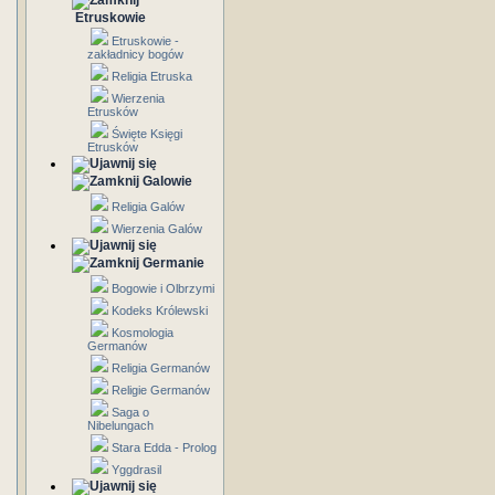
Etruskowie
Etruskowie -
zakładnicy bogów
Religia Etruska
Wierzenia
Etrusków
Święte Księgi
Etrusków
Galowie
Religia Galów
Wierzenia Galów
Germanie
Bogowie i Olbrzymi
Kodeks Królewski
Kosmologia
Germanów
Religia Germanów
Religie Germanów
Saga o
Nibelungach
Stara Edda - Prolog
Yggdrasil