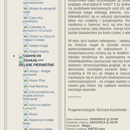
pospólstwa bądź przyswajała ją sobie?
wprowadzenie
poglądy zwyczajnych ludzi? Czy potr
na podstawie kierowanych pod ich ad
Wstęp do geografii
religii
definicje magii odbijają wiernie, c
Intelektualiści są w sytuacji uprzywile
Zatyczka
które my czytamy i przyjmujemy. R
panieńska
myślenia o świecie, lecz są one tru
Zaświaty w
uczona nieraz były zbieżne, nieraz różn
literaturze i w sztuce
każde świadectwo po kolei czytać z wi
Śmierć w różnych
religiach świata
W toku tych badań odkryjemy - zwłas
że historia magii to przede wszy
Święte księgi
wykorzystywanie sił naturalnych z
Święte miasta
średniowiecznej można by w wielkim 
istniała tendencja do pojmowania 
=>>
intelektualistów zaznaczały się trzy k
RELIGIE PIERWOTNE
wiekach chrześcijaństwa pogląd, że 
demonów; niechętne uznanie faktu (
Wstęp - Religie
arabską w XII w.), że magia w znacz
pierwotne
nasilająca się w późnym średniowiecz
Huna i Roa
nekromancyjnych - że magia nazbyt c
nawet gdy mieni się całkiem niewin
Kult Macierzy
naszego wywodu.
Kult przodków we
współczesnym
*********
Wietnamie
Kult szczątków
kostnych
Fragment książki: Richard Kieckhefer -
Mana
Data utworzenia:
20/03/2012 @ 23:00
Najstarsze religie
Ostatnie zmiany:
18/01/2014 @ 00:09
Malty
Kategoria :
Magia
Strona czytana
109723 razy
Najstasze religie