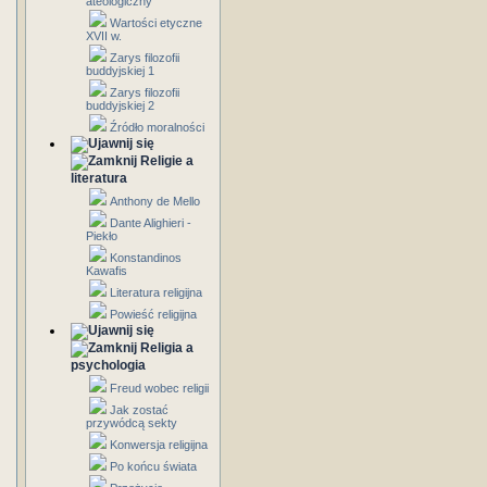
ateologiczny
Wartości etyczne
XVII w.
Zarys filozofii
buddyjskiej 1
Zarys filozofii
buddyjskiej 2
Źródło moralności
Religie a
literatura
Anthony de Mello
Dante Alighieri -
Piekło
Konstandinos
Kawafis
Literatura religijna
Powieść religijna
Religia a
psychologia
Freud wobec religii
Jak zostać
przywódcą sekty
Konwersja religijna
Po końcu świata