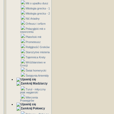
Mit o upadku dusz
Mitologia grecka - 1
Mitologia grecka - 2
Nić Ariadny
Orfeusz i orfizm
Pelazgijski mit o
stworzeniu
Platoński mit
Prometeusz
Religijność Greków
Starożytne misteria
Tajemnica Krety
Wróżbiarstwo w
Grecji
Świat homerycki
Świątynia Artemidy
Madziarzy
Turul - mityczny
ptak węgierski
Wierzenia
Prawęgrów
Połowcy