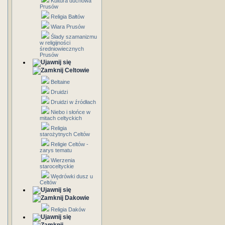
Kultura duchowa
Prusów
Religia Bałtów
Wiara Prusów
Ślady szamanizmu
w religijności
średniowiecznych
Prusów
Celtowie
Beltaine
Druidzi
Druidzi w źródłach
Niebo i słońce w
mitach celtyckich
Religia
starożytnych Celtów
Religie Celtów -
zarys tematu
Wierzenia
staroceltyckie
Wędrówki dusz u
Celtów
Dakowie
Religia Daków