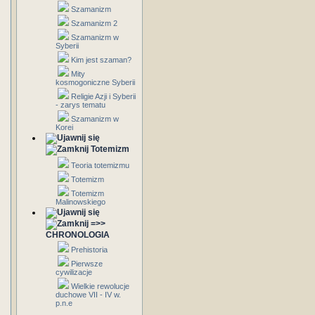
Szamanizm
Szamanizm 2
Szamanizm w
Syberii
Kim jest szaman?
Mity
kosmogoniczne Syberii
Religie Azji i Syberii
- zarys tematu
Szamanizm w
Korei
Totemizm
Teoria totemizmu
Totemizm
Totemizm
Malinowskiego
=>>
CHRONOLOGIA
Prehistoria
Pierwsze
cywilizacje
Wielkie rewolucje
duchowe VII - IV w.
p.n.e