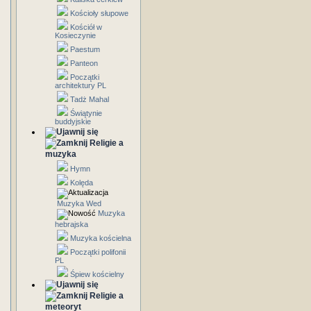
Kościoły słupowe
Kościół w
Kosieczynie
Paestum
Panteon
Początki
architektury PL
Tadż Mahal
Świątynie
buddyjskie
Religie a
muzyka
Hymn
Kolęda
Muzyka Wed
Muzyka
hebrajska
Muzyka kościelna
Początki polifonii
PL
Śpiew kościelny
Religie a
meteoryt