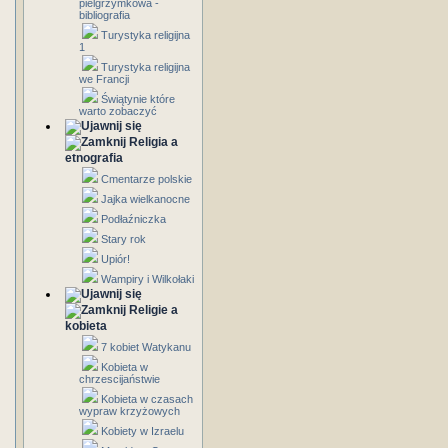
pielgrzymkowa -
bibliografia
Turystyka religijna
1
Turystyka religijna
we Francji
Świątynie które
warto zobaczyć
Religia a
etnografia
Cmentarze polskie
Jajka wielkanocne
Podłaźniczka
Stary rok
Upiór!
Wampiry i Wilkołaki
Religie a
kobieta
7 kobiet Watykanu
Kobieta w
chrzescijaństwie
Kobieta w czasach
wypraw krzyżowych
Kobiety w Izraelu