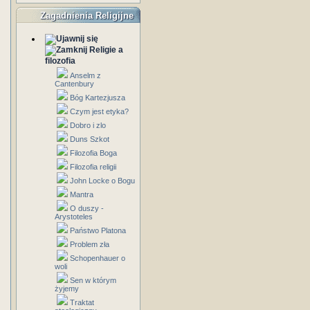
Zagadnienia Religijne
Religie a
filozofia
Anselm z
Cantenbury
Bóg Kartezjusza
Czym jest etyka?
Dobro i zlo
Duns Szkot
Filozofia Boga
Filozofia religii
John Locke o Bogu
Mantra
O duszy -
Arystoteles
Państwo Platona
Problem zła
Schopenhauer o
woli
Sen w którym
żyjemy
Traktat