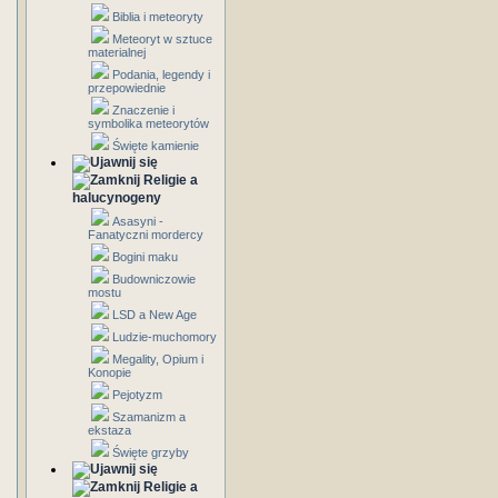
Biblia i meteoryty
Meteoryt w sztuce
materialnej
Podania, legendy i
przepowiednie
Znaczenie i
symbolika meteorytów
Święte kamienie
Religie a
halucynogeny
Asasyni -
Fanatyczni mordercy
Bogini maku
Budowniczowie
mostu
LSD a New Age
Ludzie-muchomory
Megality, Opium i
Konopie
Pejotyzm
Szamanizm a
ekstaza
Święte grzyby
Religie a