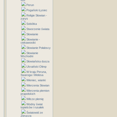
Perun
Pogański Łysiec
Religie Słowian -
zarys
Sobótka
Stworzenie świata
Słowianie
Słowianie -
ciekawostki
Słowianie Połabscy
Słowianie
Wschodni
Słowiańska dusza
Ukraiński Olimp
W kraju Peruna,
Swaroga i Welesa
Wieniec, wianki
Wierzenia Słowian
Wierzenia plemion
prapolskich
Wilcze plemię
Wodny świat
topielców i rusałek
Światowid ze
Zbrucza