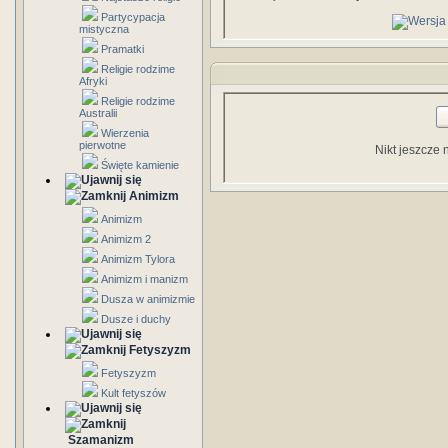
Partycypacja
mistyczna
Pramatki
Religie rodzime
Afryki
Religie rodzime
Australii
Wierzenia
pierwotne
Nikt jeszcze 
Święte kamienie
Animizm
Animizm
Animizm 2
Animizm Tylora
Animizm i manizm
Dusza w animizmie
Dusze i duchy
Fetyszyzm
Fetyszyzm
Kult fetyszów
Szamanizm