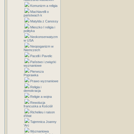
Komunizm a religia
Machiavelli o
państwach k
Matylda z Canossy
Mieszko I religia i
polityka
Neokonserwatyzm
w USA
Neopoganizm w
Niemczech
Pacelli i Pavelic
Państwo i związki
wyznaniowe
Pierwsza
Poprawka
Prawo wyznaniowe
Religia i
demokracja
Religie a wojna
Rewolucja
francuska a Kościół
Richelieu i raison
d'état
Tajemnica Joanny
'Arc
Wyznaniowa