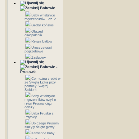
Bałtowie
Baby w fabryce
męczenników - cz. 2
Groby końskie
Obrzęd
ciałopalenia
Religia Bałtów
Uroczystości
pogrzebowe
Zaślubiny
Bałtowie -
Prusowie
Co można zrobić w
ze Świętą Lipką przy
pomocy Świętej
Siekierki
Baby w fabryce
męczenników czyli o
religii Prusów ciąg
dalszy
Baba Pruska z
Prątnicy
Do czego Prusom
służyły ścięte głowy
Kamienne baby