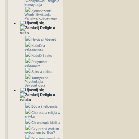
Skandynawia: Religia a
konstytucja
Zjednoczenie
Włoch i likwidacja
Państwa Kościelnego
Religie a
seks
Heloiza i Abelard
Kościół a
seksualność
Kościół i seks
Pesymizm
seksualny
Seks a celibat
Tantryczna
Psychologia
Seksualności
Religia a
nauka
Bóg a inteligencja
Choroba a religia w
antyku
Chronologia biblijna
Czy przed wielkim
wybuchem był Bóg?
Dlaczego jesteśmy