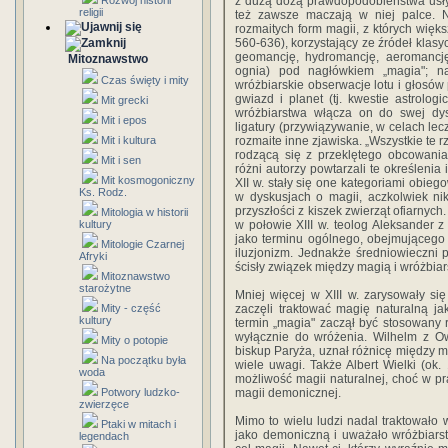
Rozwój historii
z dużą dozą prawdopodobieństwa usły
religii
też zawsze maczają w niej palce. N
rozmaitych form magii, z których więks
560-636), korzystający ze źródeł klasyc
geomancję, hydromancję, aeromancję 
Mitoznawstwo
ognia) pod nagłówkiem „magia"; n
Czas święty i mity
wróżbiarskie obserwacje lotu i głosów 
gwiazd i planet (tj. kwestie astrolog
Mit grecki
wróżbiarstwa włącza on do swej dys
Mit i epos
ligatury (przywiązywanie, w celach lec
Mit i kultura
rozmaite inne zjawiska. „Wszystkie te 
rodzącą się z przeklętego obcowania 
Mit i sen
różni autorzy powtarzali te określenia 
Mit kosmogoniczny
XII w. stały się one kategoriami obie
Ks. Rodz.
w dyskusjach o magii, aczkolwiek ni
przyszłości z kiszek zwierząt ofiarnyc
Mitologia w historii
kultury
w połowie XIII w. teolog Aleksander z
jako terminu ogólnego, obejmującego 
Mitologie Czarnej
iluzjonizm. Jednakże średniowieczni p
Afryki
ścisły związek między magią i wróżbia
Mitoznawstwo
starożytne
Mniej więcej w XIII w. zarysowały się
Mity - część
zaczęli traktować magię naturalną ja
kultury
termin „magia" zaczął być stosowany r
wyłącznie do wróżenia. Wilhelm z Ow
Mity o potopie
biskup Paryża, uznał różnicę między ma
Na początku była
wiele uwagi. Także Albert Wielki (o
woda
możliwość magii naturalnej, choć w pr
Potwory ludzko-
magii demonicznej.
zwierzęce
Mimo to wielu ludzi nadal traktowało
Ptaki w mitach i
jako demoniczną i uważało wróżbiars
legendach