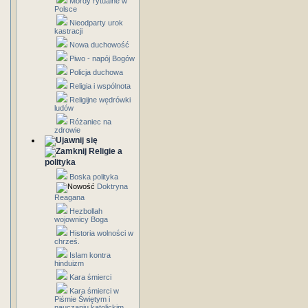
Mordy rytualne w
Polsce
Nieodparty urok
kastracji
Nowa duchowość
Piwo - napój Bogów
Policja duchowa
Religia i wspólnota
Religijne wędrówki
ludów
Różaniec na
zdrowie
Religie a
polityka
Boska polityka
Doktryna
Reagana
Hezbollah
wojownicy Boga
Historia wolności w
chrześ.
Islam kontra
hinduizm
Kara śmierci
Kara śmierci w
Piśmie Świętym i
nauczaniu katolickim