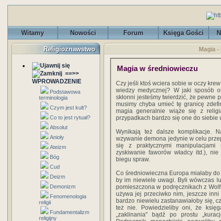
Witamy
Nowości
Forum
Księga Gości
N
Religioznawstwo
Magia -
Magia w średniowieczu
==>>
WPROWADZENIE
Czy jeśli ktoś wciera sobie w oczy krew 
wiedzy medycznej? W jaki sposób ok
Podstawowa
skłonni jesteśmy twierdzić, że pewne pr
terminologia
musimy chyba umieć tę granicę zdefi
Czym jest kult?
magia generalnie wiąże się z religi
Co to jest rytuał?
przypadkach bardzo się one do siebie 
Absolut
Wynikają też dalsze komplikacje. Na
Anioły
wzywanie demona jedynie w celu przep
się z praktycznymi manipulacjami
Ateizm
zyskiwanie faworów władcy itd.), ni
Bóg
biegu spraw.
Cud
Co średniowieczna Europa miałaby do
Deizm
by im niewiele uwagi. Byli wówczas lu
Demonizm
pomieszczona w podręcznikach z Wolfst
używa jej przeciwko nim, jeszcze inni 
Fenomenologia
bardzo niewielu zastanawiałoby się, cz
religii
też nie. Powiedzieliby oni, że księg
Fundamentalizm
„zaklinania" bądź po prostu „kurac
religijny