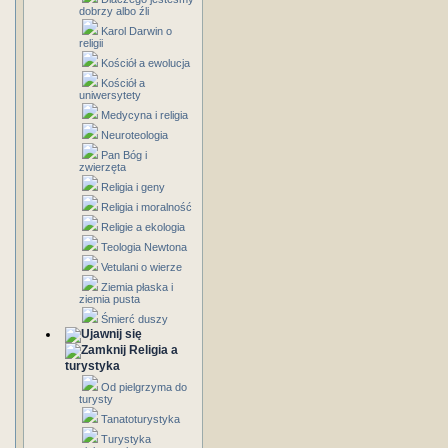
dobrzy albo źli
Karol Darwin o
religii
Kościół a ewolucja
Kościół a
uniwersytety
Medycyna i religia
Neuroteologia
Pan Bóg i
zwierzęta
Religia i geny
Religia i moralność
Religie a ekologia
Teologia Newtona
Vetulani o wierze
Ziemia płaska i
ziemia pusta
Śmierć duszy
Religia a
turystyka
Od pielgrzyma do
turysty
Tanatoturystyka
Turystyka