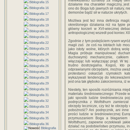
intelektualiści uznaliby za magię de
Bibliografia 15
działanie ma charakter magiczny, jest 
Bibliografia 16
ono do Boga lub jawnych sił natury, ni
demonów bądź sił w naturze ukrytych.
Bibliografia 17
Bibliografia 18
Możliwa jest też inna definicja magi
określonego działania niż na typie
Bibliografia 19
główny korzeń w XVI-wiecznej debaci
Bibliografia 20
antropologicznej wszedł pod koniec XI
Bibliografia 21
Zgodnie z tym podejściem rysem wyróżni
Bibliografia 22
magii zaś ­ że coś na istotach lub mo
Bibliografia 23
jako istoty wolne, których dobrą wolę
Magia próbuje manipulować duchami
Bibliografia 24
duchowymi) mechanicznie, całkiem
Bibliografia 25
włączając lub wyłączając prąd. W tej 
trudno dostrzegalna. Kogoś, kto 
Bibliografia 26
odprawianymi obrzędami, można uważać
Bibliografia 27
protestanci oskarżali rzymskich ka
wykazywali tendencję do lekceważenia 
Bibliografia 28
jest ona tak głęboko zakorzeniona, iż wi
Bibliografia 29
Bibliografia 30
Niestety, ten sposób rozróżniania międ
materiału średniowiecznego: Przede w
Bibliografia 31
jaki sposób ludzie średniowiecza po
Bibliografia 32
podręcznika z Wolfsthurn zamierzał
obrzędy lecznicze, czy też te obrzędy 
Bibliografia 33
pobożność? Ani podręcznik, ani inne
Bibliografia 34
prości ludzie w średniowiecznej Eur
przymuszaniem Boga a błaganiem G
Bibliografia 35
Wolfsthurn), zapewne oczekiwali jaki
Bibliografia 36
działać na podobieństwo przymusu, inn
Bibliografia