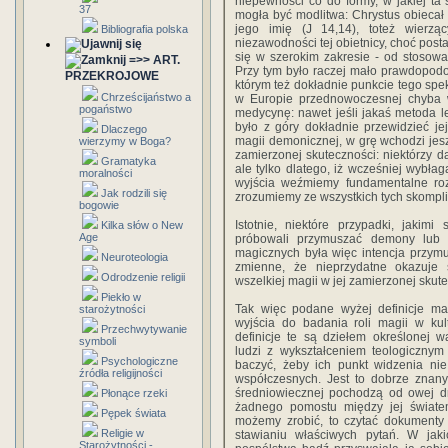
niepewności co do formy, w jakiej ta
37
mogła być modlitwa: Chrystus obieca
jego imię (J 14,14), toteż wierz
Bibliografia polska
niezawodności tej obietnicy, choć pos
się w szerokim zakresie - od stosow
=>> ART.
Przy tym było raczej mało prawdopodo
PRZEKROJOWE
którym też dokładnie punkcie tego spek
Chrześcijaństwo a
w Europie przednowoczesnej chyba 
pogaństwo
medycynę: nawet jeśli jakaś metoda l
było z góry dokładnie przewidzieć j
Dlaczego
magii demonicznej, w grę wchodzi jesz
wierzymy w Boga?
zamierzonej skuteczności: niektórzy
Gramatyka
ale tylko dlatego, iż wcześniej wybłag
moralności
wyjścia weźmiemy fundamentalne roz
Jak rodzili się
zrozumiemy ze wszystkich tych skompl
bogowie
Istotnie, niektóre przypadki, jakim
Kilka słów o New
Age
próbowali przymuszać demony lub 
magicznych była więc intencja przymu
Neuroteologia
zmienne, że nieprzydatne okazuje s
Odrodzenie religii
wszelkiej magii w jej zamierzonej skut
Piekło w
Tak więc podane wyżej definicje ma
starożytności
wyjścia do badania roli magii w kul
Przechwytywanie
definicje te są dziełem określonej 
symboli
ludzi z wykształceniem teologicznym i
Psychologiczne
baczyć, żeby ich punkt widzenia nie
źródła religijności
współczesnych. Jest to dobrze znany
średniowiecznej pochodzą od owej dro
Płonące rzeki
żadnego pomostu między jej świate
Pępek świata
możemy zrobić, to czytać dokument
Religie w
stawianiu właściwych pytań. W jaki
Starożytności -