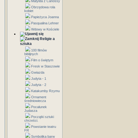
Matylda z Canossy
Obrzędowa rola
kobiet
Papieżyca Joanna
Pasqualina Lehner
Wdowy w Kościele
Religie a
sztuka
100 filmów
biblijnych
Film o świętym
Fresk w Staszowie
Gwiazda
Judyta - 1
Judyta - 2
Katakumby Rzymu
Ornament
średniowiecza
Pocałunek
Judasza
Początki sztuki
chrześci.
Powstanie teatru
FR
Symbolika barw