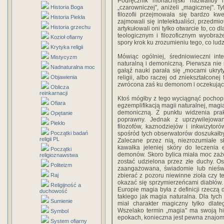
Podręcznik monachijski nazwaliby 
Historia Boga
„czarowniczej", aniżeli „magicznej". T
filozofii przejmowała się bardzo kw
Historia Piekła
zajmowali się intelektualiści, przedmio
Historia grzechu
artykułowali oni tylko otwarcie to, co d
teologicznym i filozoficznym wyobra
Kozioł ofiarny
spory krok ku zrozumieniu tego, co ludz
Krytyka religii
Mówiąc ogólniej, średniowieczni int
Mistycyzm
naturalną i demoniczną. Pierwsza nie r
Nadnaturalna moc
gałąź nauki parała się „mocami ukryt
Objawienia
religii, albo raczej od zniekształconej
zwrócona zaś ku demonom i oczekując
Oblicza
reinkarnacji
Ktoś mógłby z tego wyciągnąć pochopn
Ofiara
egzemplifikacją magii naturalnej, mag
demoniczną. Z punktu widzenia pra
Opętanie
poprawny. Jednak z uprzywilejowa
Piekło
filozofów, kaznodziejów i inkwizytor
Początki badań
spośród tych obserwatorów doszukałby
religii PL
Zalecane przez nią, niezrozumiałe
kawałka jeleniej skóry do leczenia 
Początki
demonów. Skoro bylica miała moc zaże
religioznawstwa
zostać udzielona przez złe duchy. O
Politeizm
zaangażowana, świadomie lub nieś
Raj
zbierać z pozoru niewinne zioła czy te
okazać się sprzymierzeńcami diabłów.
Religijność a
Europie magia była z definicji rzeczą d
duchowość
takiego jak magia naturalna. Dla tych
Sumienie
miał charakter magiczny tylko dla
Wszelako termin „magia" ma swoją hi
Symbol
epokach, konieczna jest pewna znajomoś
System ofiarny