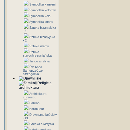
Symbolika kamieni
Symbolika kolorów
Symbolika koła
Symbolika lotosu
Sztuka bizantyjska
- 1
Sztuka bizanyjska
- 2
Sztuka islamu
Sztuka
starochrześcijańska
Tańce a religia
Św. Anna
Samotrzeć ze
Strzegomia
Religie a
architektura
Architektura
chrześci.
Babilon
Borobudur
Drewniane kościoły
- PL
Grecka świątynia
Kaliska cerkiew