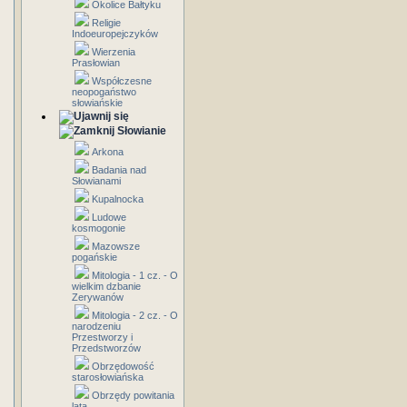
Okolice Bałtyku
Religie
Indoeuropejczyków
Wierzenia
Prasłowian
Współczesne
neopogaństwo
słowiańskie
Słowianie
Arkona
Badania nad
Słowianami
Kupalnocka
Ludowe
kosmogonie
Mazowsze
pogańskie
Mitologia - 1 cz. - O
wielkim dzbanie
Zerywanów
Mitologia - 2 cz. - O
narodzeniu
Przestworzy i
Przedstworzów
Obrzędowość
starosłowiańska
Obrzędy powitania
lata