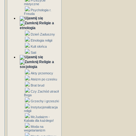
Przeżycie
mistyczne
Psychologia r.
Freuda
Religie a
etnologia
Dzień Zaduszny
Etnologia religii
Kult słońca
Sati
Religie a
socjologia
Akty przemocy
Ateizm po czesku
Brat brud
Czy Zachód utracił
Boga
Grzechy i grzeszki
Instytucjonalizacja
religii
McJudaizm -
Kabała dla każdego!
Moda na
wegetarianizm