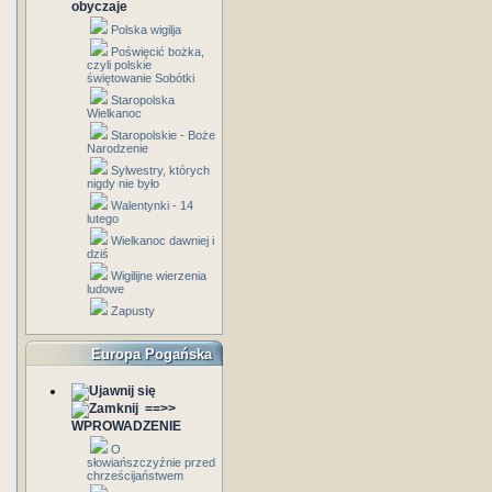
obyczaje
Polska wigilja
Poświęcić bożka,
czyli polskie
świętowanie Sobótki
Staropolska
Wielkanoc
Staropolskie - Boże
Narodzenie
Sylwestry, których
nigdy nie było
Walentynki - 14
lutego
Wielkanoc dawniej i
dziś
Wigilijne wierzenia
ludowe
Zapusty
Europa Pogańska
==>>
WPROWADZENIE
O
słowiańszczyźnie przed
chrześcijaństwem