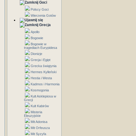
Goci
Polscy Goci
Wierzenia Gotów
Grecja
Apollo
Bogowie
Bogowie w
tragediach Eurypidesa
Dionizje
Grecja i Egipt
Grecka świątynia
Hermes Kylleński
Hestia i Westa
Kadmos i Harmonia
Kosmogonia
Kult Asklepiosa w
Grecji
Kult Kabirów
Misteria
Eleuzyjskie
Mit Adonisa
Mit Orfeusza
Mit Syzyfa