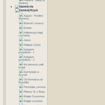
Połowcy - Baba ze
Stadnicy
Rzym
August - Pontifex
Maximus
Boskość cesarzy
Eneida
Hellenizacji religii
rzymskiej
Janus
Kaligula i Żydzi
Kolegium
pontyfików - 1
Kolegium
pontyfików - 2
Kto pierwszy palił
księgi
Kult Kybele w
Rzymie
Od Romulusa do
Republiki
Parentalia, Lemuria
Pliniusz St. o Bogu
Religie Cesarstwa
Religie rzymskie