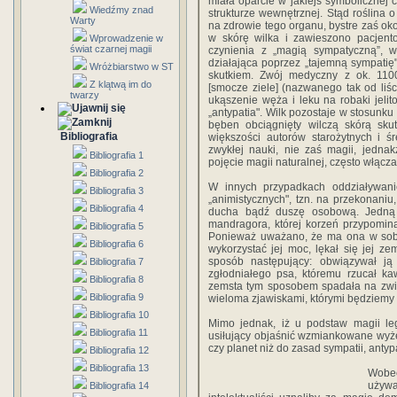
miała oparcie w jakiejś symbolicznej 
Wiedźmy znad
strukturze wewnętrznej. Stąd roślina o
Warty
na zdrowie tego organu, bystre zaś oko
w skórę wilka i zawieszono pacjen
Wprowadzenie w
świat czarnej magii
czynienia z „magią sympatyczną”, w
działająca poprzez „tajemną sympatię
Wróżbiarstwo w ST
skutkiem. Zwój medyczny z ok. 110
Z klątwą im do
[smocze ziele] (nazwanego tak od liśc
twarzy
ukąszenie węża i leku na robaki jeli
„antypatia". Wilk pozostaje w stosunku „
bęben obciągnięty wilczą skórą sku
Bibliografia
większości autorów starożytnych i ś
zwykłej nauki, nie zaś magii, jednak
Bibliografia 1
pojęcie magii naturalnej, często włącza
Bibliografia 2
W innych przypadkach oddziaływan
Bibliografia 3
„animistycznych", tzn. na przekonaniu
Bibliografia 4
ducha bądź duszę osobową. Jedną 
mandragora, której korzeń przypomin
Bibliografia 5
Ponieważ uważano, że ma ona w sobie
Bibliografia 6
wykorzystać jej moc, lękał się jej ze
sposób następujący: obwiązywał ją
Bibliografia 7
zgłodniałego psa, któremu rzucał ka
Bibliografia 8
zemsta tym sposobem spadała na zwie
Bibliografia 9
wieloma zjawiskami, którymi będziemy 
Bibliografia 10
Mimo jednak, iż u podstaw magii legł
Bibliografia 11
usiłujący objaśnić wzmiankowane wyże
czy planet niż do zasad sympatii, anty
Bibliografia 12
Bibliografia 13
Wobec
używ
Bibliografia 14