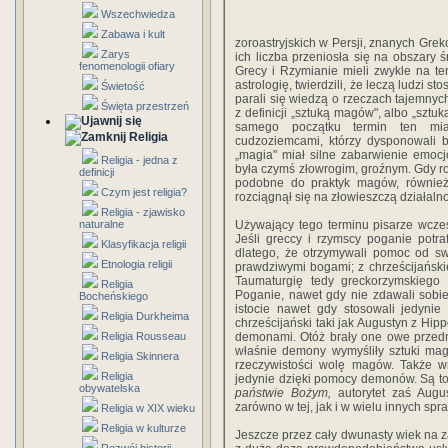
Wszechwiedza
Zabawa i kult
zoroastryjskich w Persji, znanych Grek
Zarys
ich liczba przeniosła się na obszary
fenomenologii ofiary
Grecy i Rzymianie mieli zwykle na t
astrologię, twierdzili, że leczą ludzi 
Świetość
parali się wiedzą o rzeczach tajemnyc
Święta przestrzeń
z definicji „sztuką magów", albo „sztu
samego początku termin ten mia
Religia
cudzoziemcami, którzy dysponowali b
„magia" miał silne zabarwienie emoc
Religia - jedna z
była czymś złowrogim, groźnym. Gdy ro
definicji
podobne do praktyk magów, również
Czym jest religia?
rozciągnął się na złowieszczą działaln
Religia - zjawisko
naturalne
Używający tego terminu pisarze wczes
Jeśli greccy i rzymscy poganie potra
Klasyfikacja religii
dlatego, że otrzymywali pomoc od sw
Etnologia religii
prawdziwymi bogami; z chrześcijański
Taumaturgię tedy grecko­rzymskie
Religia
Poganie, nawet gdy nie zdawali sobie
Bocheńskiego
istocie nawet gdy stosowali jedynie 
Religia Durkheima
chrześcijański taki jak Augustyn z Hip
Religia Rousseau
demonami. Otóż brały one owe przedm
właśnie demony wymyśliły sztuki mag
Religia Skinnera
rzeczywistości wolę magów. Także w
Religia
jedynie dzięki pomocy demonów. Są t
obywatelska
państwie Bożym,
autorytet zaś Augu
zarówno w tej, jak i w wielu innych sp
Religia w XIX wieku
Religia w kulturze
Jeszcze przez cały dwunasty wiek na z