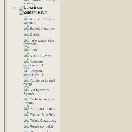
Stadnicy
Rzym
August - Pontifex
Maximus
Boskość cesarzy
Eneida
Hellenizacji religii
rzymskiej
Janus
Kaligula i Żydzi
Kolegium
pontyfików - 1
Kolegium
pontyfików - 2
Kto pierwszy palił
księgi
Kult Kybele w
Rzymie
Od Romulusa do
Republiki
Parentalia, Lemuria
Pliniusz St. o Bogu
Religie Cesarstwa
Religie rzymskie