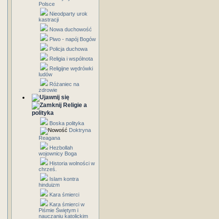
Polsce
Nieodparty urok
kastracji
Nowa duchowość
Piwo - napój Bogów
Policja duchowa
Religia i wspólnota
Religijne wędrówki
ludów
Różaniec na
zdrowie
Religie a
polityka
Boska polityka
Doktryna
Reagana
Hezbollah
wojownicy Boga
Historia wolności w
chrześ.
Islam kontra
hinduizm
Kara śmierci
Kara śmierci w
Piśmie Świętym i
nauczaniu katolickim