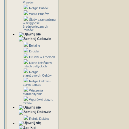
Prusów
Religia Bałtów
Wiara Prusów
Ślady szamanizmu
w religijności
średniowiecznych
Prusów
Celtowie
Beltaine
Druidzi
Druidzi w źródłach
Niebo i słońce w
mitach celtyckich
Religia
starożytnych Celtów
Religie Celtów -
zarys tematu
Wierzenia
staroceltyckie
Wędrówki dusz u
Celtów
Dakowie
Religia Daków