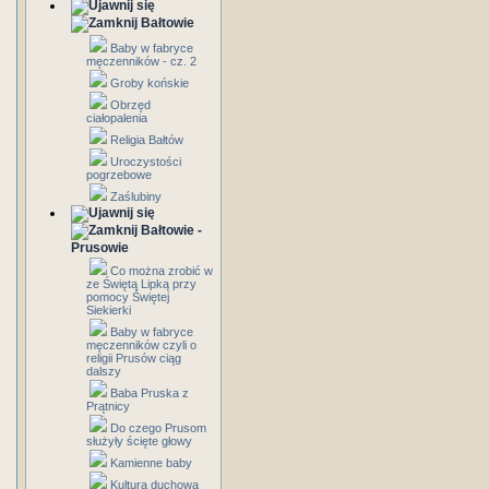
Bałtowie
Baby w fabryce
męczenników - cz. 2
Groby końskie
Obrzęd
ciałopalenia
Religia Bałtów
Uroczystości
pogrzebowe
Zaślubiny
Bałtowie -
Prusowie
Co można zrobić w
ze Świętą Lipką przy
pomocy Świętej
Siekierki
Baby w fabryce
męczenników czyli o
religii Prusów ciąg
dalszy
Baba Pruska z
Prątnicy
Do czego Prusom
służyły ścięte głowy
Kamienne baby
Kultura duchowa