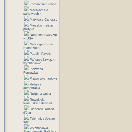
Komunizm a religia
Machiavelli o
państwach k
Matylda z Canossy
Mieszko I religia i
polityka
Neokonserwatyzm
w USA
Neopoganizm w
Niemczech
Pacelli i Pavelic
Państwo i związki
wyznaniowe
Pierwsza
Poprawka
Prawo wyznaniowe
Religia i
demokracja
Religie a wojna
Rewolucja
francuska a Kościół
Richelieu i raison
d'état
Tajemnica Joanny
'Arc
Wyznaniowa
Skandynawia: Religia a