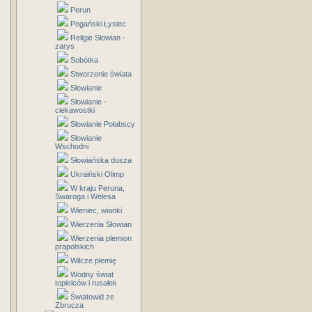
Perun
Pogański Łysiec
Religie Słowian -
zarys
Sobótka
Stworzenie świata
Słowianie
Słowianie -
ciekawostki
Słowianie Połabscy
Słowianie
Wschodni
Słowiańska dusza
Ukraiński Olimp
W kraju Peruna,
Swaroga i Welesa
Wieniec, wianki
Wierzenia Słowian
Wierzenia plemion
prapolskich
Wilcze plemię
Wodny świat
topielców i rusałek
Światowid ze
Zbrucza