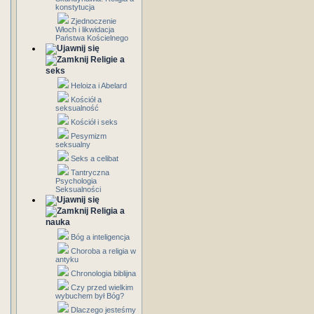
konstytucja
Zjednoczenie
Włoch i likwidacja
Państwa Kościelnego
Religie a
seks
Heloiza i Abelard
Kościół a
seksualność
Kościół i seks
Pesymizm
seksualny
Seks a celibat
Tantryczna
Psychologia
Seksualności
Religia a
nauka
Bóg a inteligencja
Choroba a religia w
antyku
Chronologia biblijna
Czy przed wielkim
wybuchem był Bóg?
Dlaczego jesteśmy