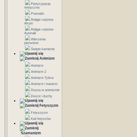
Partycypacja
mistyczna
Pramatki
Religie rodzime
Afryki
Religie rodzime
Australii
Wierzenia
pierwotne
Święte kamienie
Animizm
Animizm
Animizm 2
Animizm Tylora
Animizm i manizm
Dusza w animizmie
Dusze i duchy
Fetyszyzm
Fetyszyzm
Kult fetyszów
Szamanizm