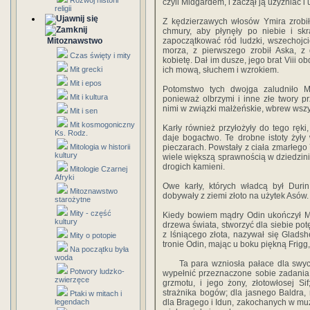
Rozwój historii
czyli Midgardem, i zaczął ją użyźniać i
religii
Z kędzierzawych włosów Ymira zrobił 
chmury, aby płynęły po niebie i sk
Mitoznawstwo
zapoczątkować ród ludzki, wszechojc
morza, z pierwszego zrobił Aska, z
Czas święty i mity
kobietę. Dał im dusze, jego brat Viii o
Mit grecki
ich mową, słuchem i wzrokiem.
Mit i epos
Potomstwo tych dwojga zaludniło M
Mit i kultura
ponieważ olbrzymi i inne złe twory pr
nimi w związki małżeńskie, wbrew wszy
Mit i sen
Mit kosmogoniczny
Karły również przyłożyły do tego ręki
Ks. Rodz.
daje bogactwo. Te drobne istoty żyły 
Mitologia w historii
pieczarach. Powstały z ciała zmarłego Y
kultury
wiele większą sprawnością w dziedzinie
drogich kamieni.
Mitologie Czarnej
Afryki
Owe karły, których władcą był Durin
Mitoznawstwo
dobywały z ziemi złoto na użytek Asów.
starożytne
Mity - część
Kiedy bowiem mądry Odin ukończył Mi
kultury
drzewa świata, stworzyć dla siebie pot
z lśniącego złota, nazywał się Gladsh
Mity o potopie
tronie Odin, mając u boku piękną Frigg
Na początku była
woda
Ta para wzniosła pałace dla swych d
Potwory ludzko-
wypełnić przeznaczone sobie zadania
zwierzęce
grzmotu, i jego żony, złotowłosej S
strażnika bogów; dla jasnego Baldra, 
Ptaki w mitach i
legendach
dla Bragego i Idun, zakochanych w muzy