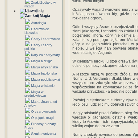
wielu, wielu innych.
Znaki Zodiaku w
mitach
Opasywały Asgard warowne mury z wie
leżała jasna równina Idy, gdzie pr
Magia
rozkoszne ogrody.
Astrologia
Odin i wszyscy Asowie przejeżdżali c
Czarownice
ziemi jako tęcza, i schodzili do źródła
Litewskie
potężnego Thora, który nie ośmielał 
Czary i czarownice
załamie się pod jego ciężarem. Musia
góry, a na jego widok pierzchali w p
Czary i czarty
niebie, u wejścia nań bowiem płonął
polskie
wedrzeć się do Asgardu.
Kary za czarymary
Magia a religia
W cienistym mroku, u stóp drzewa świ
udzielić pomocy rodzajowi ludzkiemu i
Magia afrykańska
Magia babilońska
A jeszcze niżej, w pobliżu źródła, st
Norny: Urd, Verdandi i Skuld, które w
Magia podbija świat
wszystko, co zdarzyło się w przeszłoś
Magia w islamie
współcześnie na którymkolwiek ze św
widziała przyszłość - a tego nie potrafi
Magia w
średniowieczu
Później niejednokrotnie Norny zjawia
Matka Joanna od
jego losu i udzielić mu dobrych i złyc
Aniołów
O czarownicach
Mogły odsłonić przed Odinem bieg świa
wiedział o Ragnaroku, ostatniej wielki
O pojęciu magii
kiedy to Asowie i ich nieprzyjaciele,
Procesy o czary -
wielką wojnę dobra ze złem.
Prusy
Sztuka wróżenia
Norny chodziły również do jesionu Ygg