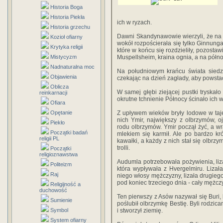
Historia Boga
Historia Piekła
ich w ryzach.
Historia grzechu
Dawni Skandynawowie wierzyli, że na p
Kozioł ofiarny
wokół rozpościerała się tylko Ginnunga
Krytyka religii
które w końcu się rozdzieliły, pozostaw
Mistycyzm
Muspellsheim, kraina ognia, a na półno
Nadnaturalna moc
Na południowym krańcu świata siedzi
Objawienia
czekając na dzień zagłady, aby powstać
Oblicza
W samej głębi ziejącej pustki tryskało
reinkarnacji
okrutne tchnienie Północy ścinało ich 
Ofiara
Opętanie
Z upływem wieków bryły lodowe w taje
nich Ymir, największy z olbrzymów, o
Piekło
rodu olbrzymów. Ymir począł żyć, a w
Początki badań
mlekiem się karmił. Ale po bardzo k
religii PL
kawałki, a każdy z nich stał się olbrz
trolli.
Początki
religioznawstwa
Audumla potrzebowała pożywienia, lizał
Politeizm
która wypływała z Hvergelmiru. Lizał
Raj
niego włosy mężczyzny, lizała drugieg
pod koniec trzeciego dnia - cały mężcz
Religijność a
duchowość
Ten pierwszy z Asów nazywał się Buri, b
Sumienie
poślubił olbrzymkę Bestię. Byli rodzica
Symbol
i stworzył ziemię.
System ofiarny