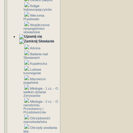
Okolice Bałtyku
Religie
Indoeuropejczyków
Wierzenia
Prasłowian
Współczesne
neopogaństwo
słowiańskie
Słowianie
Arkona
Badania nad
Słowianami
Kupalnocka
Ludowe
kosmogonie
Mazowsze
pogańskie
Mitologia - 1 cz. - O
wielkim dzbanie
Zerywanów
Mitologia - 2 cz. - O
narodzeniu
Przestworzy i
Przedstworzów
Obrzędowość
starosłowiańska
Obrzędy powitania
lata