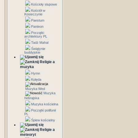
Kościoły słupowe
Kościół w
Kosieczynie
Paestum
Panteon
Początki
architektury PL
Tadż Mahal
Świątynie
buddyjskie
Religie a
muzyka
Hymn
Kolęda
Muzyka Wed
Muzyka
hebrajska
Muzyka kościelna
Początki polifonii
PL
Śpiew kościelny
Religie a
meteoryt