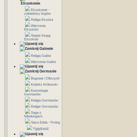
Etruskowie
Etruskowie -
zakładnicy bogów
Religia Etruska
Wierzenia
Etrusków
Święte Księgi
Etrusków
Galowie
Religia Galów
Wierzenia Galów
Germanie
Bogowie i Olbrzymi
Kodeks Królewski
Kosmologia
Germanów
Religia Germanów
Religie Germanów
Saga o
Nibelungach
Stara Edda - Prolog
Yggdrasil