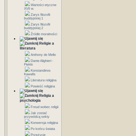
Wartości etyczne
XVII w.
Zarys filozofii
buddyjskiej 1
Zarys filozofii
buddyjskiej 2
Źródło moralności
Religie a
literatura
Anthony de Mello
Dante Alighieri -
Piekło
Konstandinos
Kawafis
Literatura religijna
Powieść religijna
Religia a
psychologia
Freud wobec religii
Jak zostać
przywódcą sekty
Konwersja religijna
Po końcu świata
Przeżycie