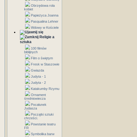
Obrzędowa rola
kobiet
Papieżyca Joanna
Pasqualina Lehner
Wdowy w Kościele
Religie a
sztuka
100 filmów
biblijnych
Film o świętym
Fresk w Staszowie
Gwiazda
Judyta - 1
Judyta - 2
Katakumby Rzymu
Ornament
średniowiecza
Pocałunek
Judasza
Początki sztuki
chrześci.
Powstanie teatru
FR
Symbolika barw