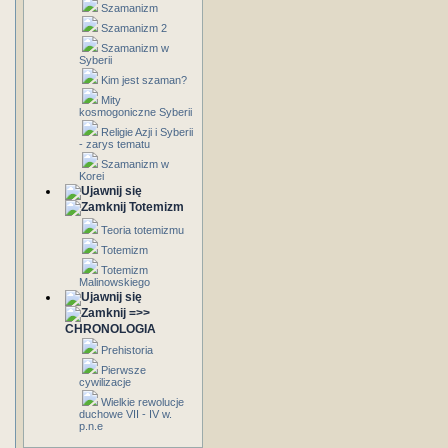
Szamanizm
Szamanizm 2
Szamanizm w
Syberii
Kim jest szaman?
Mity
kosmogoniczne Syberii
Religie Azji i Syberii
- zarys tematu
Szamanizm w
Korei
Totemizm
Teoria totemizmu
Totemizm
Totemizm
Malinowskiego
=>>
CHRONOLOGIA
Prehistoria
Pierwsze
cywilizacje
Wielkie rewolucje
duchowe VII - IV w.
p.n.e