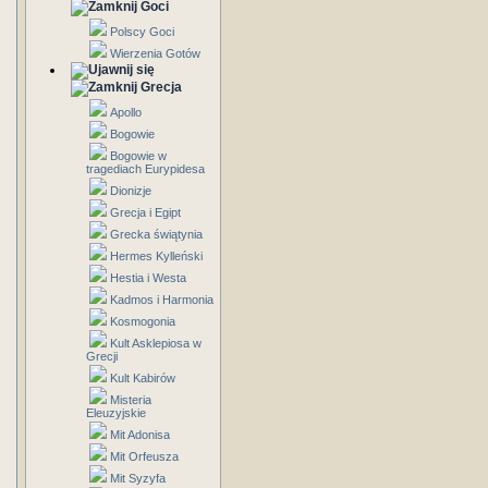
Goci
Polscy Goci
Wierzenia Gotów
Grecja
Apollo
Bogowie
Bogowie w
tragediach Eurypidesa
Dionizje
Grecja i Egipt
Grecka świątynia
Hermes Kylleński
Hestia i Westa
Kadmos i Harmonia
Kosmogonia
Kult Asklepiosa w
Grecji
Kult Kabirów
Misteria
Eleuzyjskie
Mit Adonisa
Mit Orfeusza
Mit Syzyfa