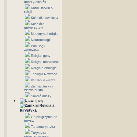
dobrzy albo źli
Karol Darwin o
religii
Kościół a ewolucja
Kościół a
uniwersytety
Medycyna i religia
Neuroteologia
Pan Bóg i
zwierzęta
Religia i geny
Religia i moralność
Religie a ekologia
Teologia Newtona
Vetulani o wierze
Ziemia płaska i
ziemia pusta
Śmierć duszy
Religia a
turystyka
Od pielgrzyma do
turysty
Tanatoturystyka
Turystyka
pielgrzymkowa -