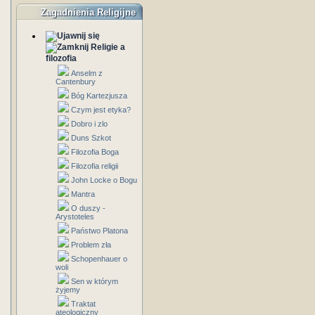
Zagadnienia Religijne
Religie a
filozofia
Anselm z
Cantenbury
Bóg Kartezjusza
Czym jest etyka?
Dobro i zlo
Duns Szkot
Filozofia Boga
Filozofia religii
John Locke o Bogu
Mantra
O duszy -
Arystoteles
Państwo Platona
Problem zła
Schopenhauer o
woli
Sen w którym
żyjemy
Traktat
ateologiczny