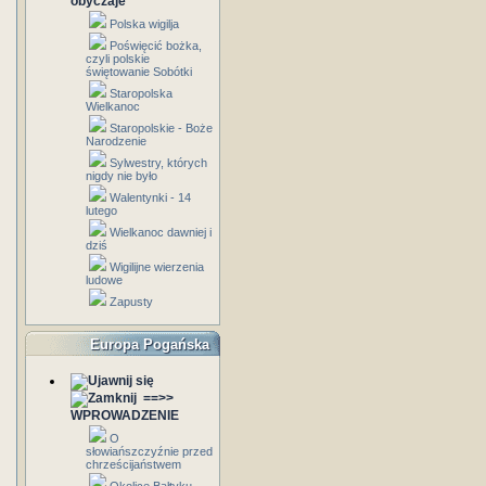
obyczaje
Polska wigilja
Poświęcić bożka,
czyli polskie
świętowanie Sobótki
Staropolska
Wielkanoc
Staropolskie - Boże
Narodzenie
Sylwestry, których
nigdy nie było
Walentynki - 14
lutego
Wielkanoc dawniej i
dziś
Wigilijne wierzenia
ludowe
Zapusty
Europa Pogańska
==>>
WPROWADZENIE
O
słowiańszczyźnie przed
chrześcijaństwem