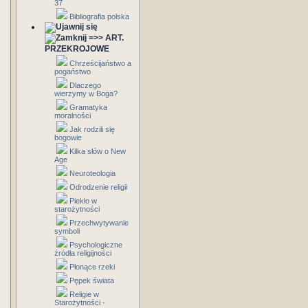
37
Bibliografia polska
=>> ART.
PRZEKROJOWE
Chrześcijaństwo a
pogaństwo
Dlaczego
wierzymy w Boga?
Gramatyka
moralności
Jak rodzili się
bogowie
Kilka słów o New
Age
Neuroteologia
Odrodzenie religii
Piekło w
starożytności
Przechwytywanie
symboli
Psychologiczne
źródła religijności
Płonące rzeki
Pępek świata
Religie w
Starożytności -