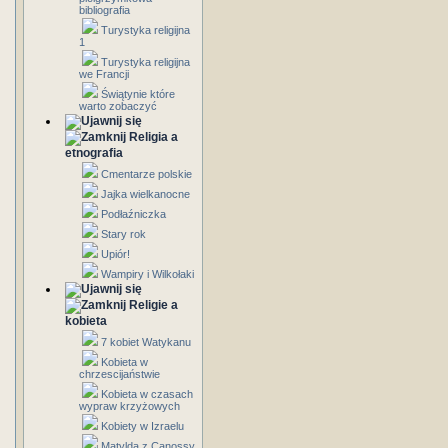
bibliografia
Turystyka religijna
1
Turystyka religijna
we Francji
Świątynie które
warto zobaczyć
Religia a
etnografia
Cmentarze polskie
Jajka wielkanocne
Podłaźniczka
Stary rok
Upiór!
Wampiry i Wilkołaki
Religie a
kobieta
7 kobiet Watykanu
Kobieta w
chrzescijaństwie
Kobieta w czasach
wypraw krzyżowych
Kobiety w Izraelu
Matylda z Canossy