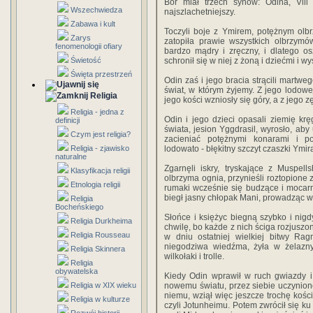
Bór miał trzech synów: Odina, Vili 
Wszechwiedza
najszlachetniejszy.
Zabawa i kult
Toczyli boje z Ymirem, potężnym olb
Zarys
zatopiła prawie wszystkich olbrzymó
fenomenologii ofiary
bardzo mądry i zręczny, i dlatego o
Świetość
schronił się w niej z żoną i dziećmi i w
Święta przestrzeń
Odin zaś i jego bracia strącili martwe
świat, w którym żyjemy. Z jego lodowej 
Religia
jego kości wzniosły się góry, a z jego 
Religia - jedna z
Odin i jego dzieci opasali ziemię kr
definicji
świata, jesion Yggdrasil, wyrosło, aby
Czym jest religia?
zacieniać potężnymi konarami i p
Religia - zjawisko
lodowato - błękitny szczyt czaszki Ymir
naturalne
Zgarnęli iskry, tryskające z Muspell
Klasyfikacja religii
olbrzyma ognia, przynieśli roztopione z
Etnologia religii
rumaki wcześnie się budzące i mocarn
biegł jasny chłopak Mani, prowadząc 
Religia
Bocheńskiego
Słońce i księżyc biegną szybko i nig
Religia Durkheima
chwilę, bo każde z nich ściga rozjuszon
Religia Rousseau
w dniu ostatniej wielkiej bitwy Ra
niegodziwa wiedźma, żyła w żelaz
Religia Skinnera
wilkołaki i trolle.
Religia
obywatelska
Kiedy Odin wprawił w ruch gwiazdy i 
Religia w XIX wieku
nowemu światu, przez siebie uczynione
niemu, wziął więc jeszcze trochę kości
Religia w kulturze
czyli Jotunheimu. Potem zwrócił się ku k