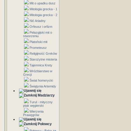
Mit o upadku dusz
Mitologia grecka - 1
Mitologia grecka - 2
Nić Ariadny
Orfeusz i orfizm
Pelazgijski mit o
stworzeniu
Platoński mit
Prometeusz
Religijność Greków
Starożytne misteria
Tajemnica Krety
Wróżbiarstwo w
Grecji
Świat homerycki
Świątynia Artemidy
Madziarzy
Turul - mityczny
ptak węgierski
Wierzenia
Prawęgrów
Połowcy
Połowcy - Baba ze