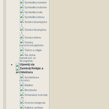
Symbolika kamieni
Symbolika kolorów
Symbolika koła
Symbolika lotosu
Sztuka bizantyjska
- 1
Sztuka bizanyjska
- 2
Sztuka islamu
Sztuka
starochrześcijańska
Tańce a religia
Św. Anna
Samotrzeć ze
Strzegomia
Religie a
architektura
Architektura
chrześci.
Babilon
Borobudur
Drewniane kościoły
- PL
Grecka świątynia
Kaliska cerkiew