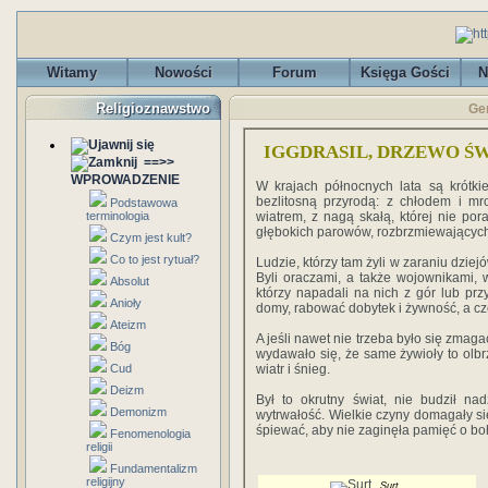
Witamy
Nowości
Forum
Księga Gości
N
Religioznawstwo
Ger
IGGDRASIL, DRZEWO Ś
==>>
WPROWADZENIE
W krajach północnych lata są krótkie
bezlitosną przyrodą: z chłodem i mr
Podstawowa
terminologia
wiatrem, z nagą skałą, której nie por
głębokich parowów, rozbrzmiewającyc
Czym jest kult?
Co to jest rytuał?
Ludzie, którzy tam żyli w zaraniu dziejó
Byli oraczami, a także wojownikami, w
Absolut
którzy napadali na nich z gór lub przy
Anioły
domy, rabować dobytek i żywność, a czę
Ateizm
A jeśli nawet nie trzeba było się zmag
Bóg
wydawało się, że same żywioły to olbr
Cud
wiatr i śnieg.
Deizm
Był to okrutny świat, nie budził nad
Demonizm
wytrwałość. Wielkie czyny domagały się
śpiewać, aby nie zaginęła pamięć o bo
Fenomenologia
religii
Fundamentalizm
religijny
Surt