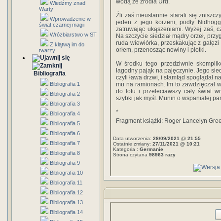
wodą ze źródła Urd.
Wiedźmy znad
Warty
Źli zaś nieustannie starali się zniszc
Wprowadzenie w
jeden z jego korzeni, podły Nidhogg
świat czarnej magii
zatruwając ukąszeniami. Wyżej zaś, czt
Wróżbiarstwo w ST
Na szczycie siedział mądry orzeł, przyg
ruda wiewiórka, przeskakując z gałęzi
Z klątwą im do
orłem, przenosząc nowiny i plotki.
twarzy
W środku tego przedziwnie skomplik
łagodny pająk na pajęczynie. Jego sied
Bibliografia
czyli ława drzwi, i stamtąd spoglądał 
Bibliografia 1
mu na ramionach. Im to zawdzięczał wi
do lotu i przeleciawszy cały świat w
Bibliografia 2
szybki jak myśl. Munin o wspaniałej pam
Bibliografia 3
*
Bibliografia 4
Fragment książki: Roger Lancelyn Gre
Bibliografia 5
Bibliografia 6
Data utworzenia:
28/09/2021 @ 21:55
Bibliografia 7
Ostatnie zmiany:
27/11/2021 @ 10:21
Kategoria :
Germanie
Bibliografia 8
Strona czytana
98963 razy
Bibliografia 9
Bibliografia 10
Bibliografia 11
Bibliografia 12
Bibliografia 13
Bibliografia 14