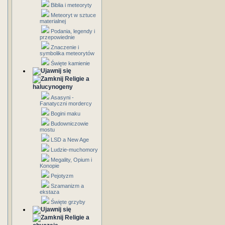
Biblia i meteoryty
Meteoryt w sztuce
materialnej
Podania, legendy i
przepowiednie
Znaczenie i
symbolika meteorytów
Święte kamienie
Religie a
halucynogeny
Asasyni -
Fanatyczni mordercy
Bogini maku
Budowniczowie
mostu
LSD a New Age
Ludzie-muchomory
Megality, Opium i
Konopie
Pejotyzm
Szamanizm a
ekstaza
Święte grzyby
Religie a