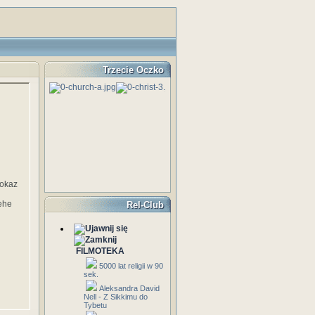
Trzecie Oczko
pokaz
hehe
Rel-Club
FILMOTEKA
5000 lat religii w 90
sek.
Aleksandra David
Nell - Z Sikkimu do
Tybetu