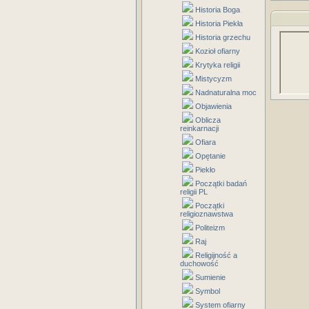
Historia Boga
Historia Piekła
Historia grzechu
Kozioł ofiarny
Krytyka religii
Mistycyzm
Nadnaturalna moc
Objawienia
Oblicza
reinkarnacji
Ofiara
Opętanie
Piekło
Początki badań
religii PL
Początki
religioznawstwa
Politeizm
Raj
Religijność a
duchowość
Sumienie
Symbol
System ofiarny