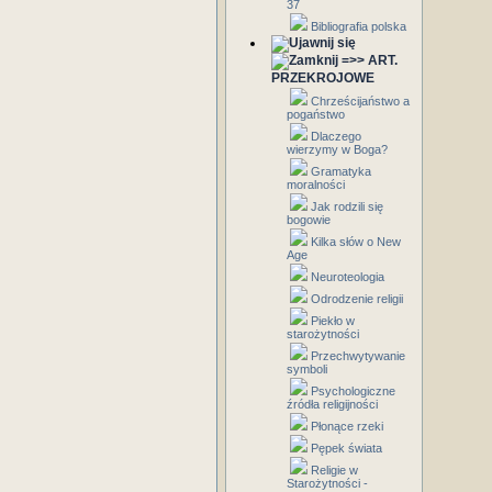
37
Bibliografia polska
=>> ART.
PRZEKROJOWE
Chrześcijaństwo a
pogaństwo
Dlaczego
wierzymy w Boga?
Gramatyka
moralności
Jak rodzili się
bogowie
Kilka słów o New
Age
Neuroteologia
Odrodzenie religii
Piekło w
starożytności
Przechwytywanie
symboli
Psychologiczne
źródła religijności
Płonące rzeki
Pępek świata
Religie w
Starożytności -