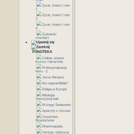
Życie, śmierć i rein
1
Życie, śmierć i rein
3
Życie, śmierć i rein
4
Żydowski
cmentarz
FONOTEKA
Celibat, dziwne
fryzury i hierarchia
Profesjonalizacja
kleru - 2
Jezus Mesjasz
Kto napisał Biblię?
Religia w Europie
Mitologia
Starożytnej Italii
W kręgu Światowita
Apokryfy o Jezusie
Cesarstwo
Bizantyńskie
Dhammapada
Herezje i doktryna