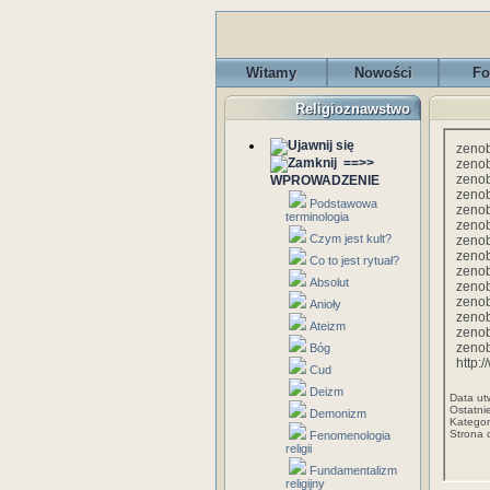
Witamy
Nowości
Fo
Religioznawstwo
zenob
==>>
zenob
zenob
WPROWADZENIE
zenob
Podstawowa
zenob
terminologia
zenob
Czym jest kult?
zenob
zenob
Co to jest rytuał?
zenob
Absolut
zenob
zenob
Anioły
zenob
Ateizm
zenob
zenob
Bóg
http:
Cud
Deizm
Data ut
Ostatni
Demonizm
Kategor
Strona 
Fenomenologia
religii
Fundamentalizm
religijny