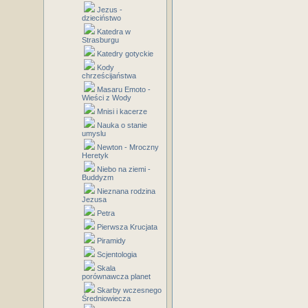
Jezus -
dzieciństwo
Katedra w
Strasburgu
Katedry gotyckie
Kody
chrześcijaństwa
Masaru Emoto -
Wieści z Wody
Mnisi i kacerze
Nauka o stanie
umyslu
Newton - Mroczny
Heretyk
Niebo na ziemi -
Buddyzm
Nieznana rodzina
Jezusa
Petra
Pierwsza Krucjata
Piramidy
Scjentologia
Skala
porównawcza planet
Skarby wczesnego
Średniowiecza