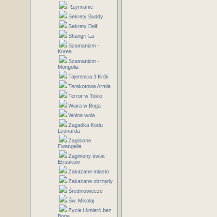
Rzymianie
Sekrety Buddy
Sekrety Delf
Shangri-La
Szamanizm -
Korea
Szamanizm -
Mongolia
Tajemnica 3 Króli
Terakotowa Armia
Terror w Tokio
Wiara w Boga
Wolna wola
Zagadka Kodu
Leonarda
Zaginione
Ewangelie
Zaginiony świat
Etrusków
Zakazane miasto
Zakazane obrzędy
Średniowiecze
Św. Mikołaj
Życie i śmierć bez
Boga