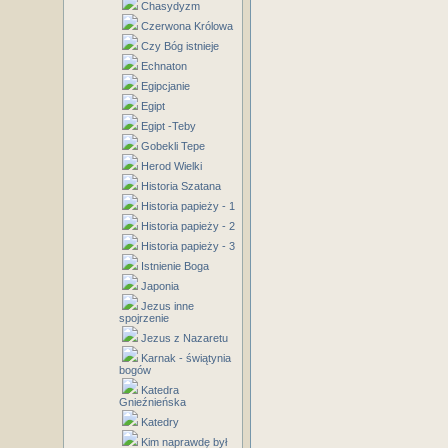
Chasydyzm
Czerwona Królowa
Czy Bóg istnieje
Echnaton
Egipcjanie
Egipt
Egipt -Teby
Gobekli Tepe
Herod Wielki
Historia Szatana
Historia papieży - 1
Historia papieży - 2
Historia papieży - 3
Istnienie Boga
Japonia
Jezus inne
spojrzenie
Jezus z Nazaretu
Karnak - świątynia
bogów
Katedra
Gnieźnieńska
Katedry
Kim naprawdę był