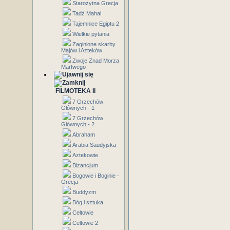
Starożytna Grecja
Tadź Mahal
Tajemnice Egiptu 2
Wielkie pytania
Zaginione skarby
Majów i Azteków
Zwoje Znad Morza
Martwego
FILMOTEKA II
7 Grzechów
Głównych - 1
7 Grzechów
Głównych - 2
Abraham
Arabia Saudyjska
Aztekowie
Bizancjum
Bogowie i Boginie -
Grecja
Buddyzm
Bóg i sztuka
Celtowie
Celtowie 2