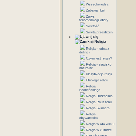
Wszechwiedza
Zabawa i kult
Zarys
fenomenologii ofiary
Świetość
Święta przestrzeń
Religia
Religia - jedna z
definicji
Czym jest religia?
Religia - zjawisko
naturalne
Klasyfikacja religii
Etnologia religii
Religia
Bocheńskiego
Religia Durkheima
Religia Rousseau
Religia Skinnera
Religia
obywatelska
Religia w XIX wieku
Religia w kulturze