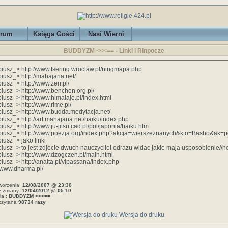
rum
Księga Gości
Nasi Wierni
BUDDYZM <<<== - Linki i Rinpocze
iusz_> http://www.tsering.wroclaw.pl/ningmapa.php
iusz_> http://mahajana.net/
iusz_> http://www.zen.pl/
iusz_> http://www.benchen.org.pl/
iusz_> http://www.himalaje.pl/index.html
iusz_> http://www.rime.pl/
iusz_> http://www.budda.medytacja.net/
iusz_> http://art.mahajana.net/haiku/index.php
iusz_> http://www.ju-jitsu.cad.pl/pol/japonia/haiku.htm
iusz_> http://www.poezja.org/index.php?akcja=wierszeznanych&kto=Basho&ak=
iusz_> jako linki
iusz_> to jest zdjecie dwuch nauczycilei odrazu widac jakie maja usposobienie//
iusz_> http://www.dzogczen.pl/main.html
iusz_> http://anatta.pl/vipassana/index.php
//www.dharma.pl/
worzenia:
12/08/2007 @ 23:30
e zmiany:
12/04/2012 @ 05:10
ia :
BUDDYZM <<<==
czytana
98734 razy
Wersja do druku