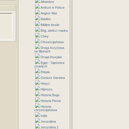
Alhambra
Amisze w Polsce
Angkor Wat
Babilon
Biblijne bestie
Bóg, ateiści i nauka
Chiny
Chrześcijaństwo
Droga Krzyżowa
na filipinach
Druga Krucjata
Egipt - Tajemnice
zmarłych
Etiopia
Geniusz Darwina
Hetyci
Hipnoza
Historia Boga
Historia Pisma
Historia
chrześcijaństwa
Indie
Jerozolima
Jerozolima 2