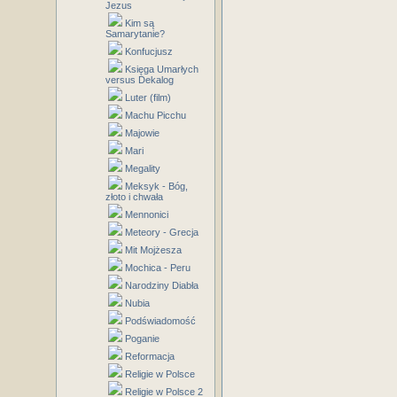
Jezus
Kim są
Samarytanie?
Konfucjusz
Księga Umarłych
versus Dekalog
Luter (film)
Machu Picchu
Majowie
Mari
Megality
Meksyk - Bóg,
złoto i chwała
Mennonici
Meteory - Grecja
Mit Mojżesza
Mochica - Peru
Narodziny Diabła
Nubia
Podświadomość
Poganie
Reformacja
Religie w Polsce
Religie w Polsce 2