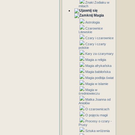
Znaki Zodiaku w
mitach
Magia
Astrologia
Czarownice
Litewskie
Czary i czarownice
Czary i czarty
polskie
Kary za czarymary
Magia a religia
Magia afrykańska
Magia babilońska
Magia podbija świat
Magia w islamie
Magia w
średniowieczu
Matka Joanna od
Aniołów
O czarownicach
O pojęciu magii
Procesy o czary -
Prusy
Sztuka wróżenia