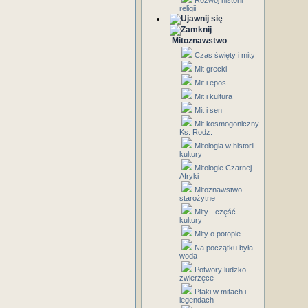
Rozwój historii
religii
Mitoznawstwo
Czas święty i mity
Mit grecki
Mit i epos
Mit i kultura
Mit i sen
Mit kosmogoniczny
Ks. Rodz.
Mitologia w historii
kultury
Mitologie Czarnej
Afryki
Mitoznawstwo
starożytne
Mity - część
kultury
Mity o potopie
Na początku była
woda
Potwory ludzko-
zwierzęce
Ptaki w mitach i
legendach