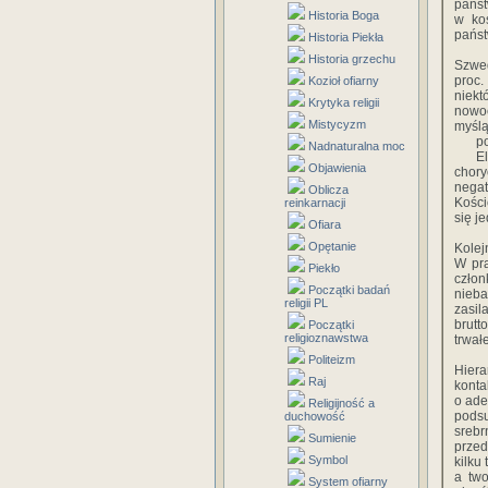
państ
Historia Boga
w koś
państ
Historia Piekła
Historia grzechu
Szwed
proc.
Kozioł ofiarny
niekt
Krytyka religii
nowoc
Mistycyzm
myślą
p
Nadnaturalna moc
E
Objawienia
chor
nega
Oblicza
Kości
reinkarnacji
się j
Ofiara
Opętanie
Kolej
W pra
Piekło
czło
Początki badań
nieba
religii PL
zasil
brutt
Początki
religioznawstwa
trwał
Politeizm
Hiera
Raj
konta
o ade
Religijność a
pods
duchowość
sreb
Sumienie
przed
Symbol
kilku
a two
System ofiarny