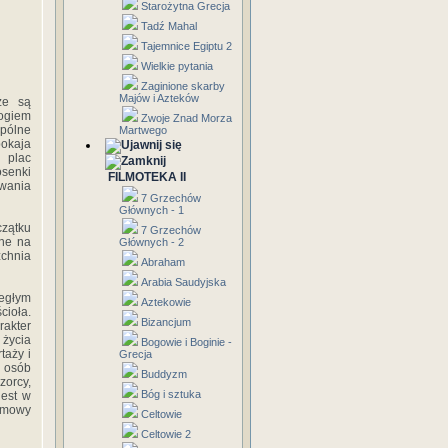
Starożytna Grecja
Tadź Mahal
Tajemnice Egiptu 2
Wielkie pytania
Zaginione skarby
Majów i Azteków
ze są
Bogiem
Zwoje Znad Morza
spólne
Martwego
pokaja
 plac
osenki
FILMOTEKA II
owania
7 Grzechów
Głównych - 1
czątku
7 Grzechów
ane na
Głównych - 2
chnia
Abraham
Arabia Saudyjska
iegłym
Aztekowie
cioła.
Bizancjum
rakter
 życia
Bogowie i Boginie -
taży i
Grecja
 osób
Buddyzm
zorcy,
Bóg i sztuka
jest w
 umowy
Celtowie
Celtowie 2