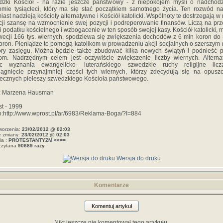
dzki Kościół - na razie jeszcze państwowy - z niepokojem myśli o nadchod
omie tysiącleci, który ma się stać początkiem samotnego życia. Ten rozwód 
iast nadzieją kościoły alternatywne i Kościół katolicki. Wspólnoty te dostrzegają w
cji szansę na wzmocnienie swej pozycji i podreperowanie finansów. Liczą na prz
i podatku kościelnego i wzbogacenie w ten sposób swojej kasy. Kościół katolicki, 
ecji 166 tys. wiernych, spodziewa się zwiększenia dochodów z 6 mln koron do
oron. Pieniądze te pomogą katolikom w prowadzeniu akcji socjalnych o szerszym 
ory zasięgu. Można będzie także zbudować kilka nowych świątyń i podnieść 
om. Nadrzędnym celem jest oczywiście zwiększenie liczby wiernych. Altern
c wyznania ewangelicko- luterańskiego szwedzkie ruchy religijne lic
iągnięcie przynajmniej części tych wiernych, którzy zdecydują się na opusz
ecznych pieleszy szwedzkiego Kościoła państwowego.
r: Marzena Hausman
t - 1999
o:http://www.wprost.pl/ar/6983/Reklama-Boga/?I=884
worzenia:
23/02/2012 @ 02:03
e zmiany:
23/02/2012 @ 02:03
ia :
PROTESTANTYZM <<==
czytana
90689 razy
Wersja do druku
Komentarze
Komentuj artykuł
Nikt jeszcze nie komentował tego artykułu.