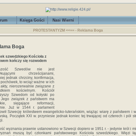
rum
Księga Gości
Nasi Wierni
PROTESTANTYZM <<== - Reklama Boga
lama Boga
ek szwedzkiego Kościoła z
twem kończy się rozwodem
kszość Szwedów nie jest
tykującymi chrześcijanami,
iej jednak chrzciny, konfirmacja,
i pochówek, to wciąż ważne w ich
 akty, nierozerwalnie związane z
ądkiem kościelnym. Kościół
rzyszy Szwedom od kołyski po
. Jego związek z państwem ma
okie, sięgające reformacji,
enie. Już w 1544 r. parlament
owił Szwecję królestwem ewangelicko-luterańskim, wiążąc wiarę z państwem i 
wską. Początek XXI w. przyniesie jednak koniec tej trwającej od czterech i pół st
ji.
ść wyznania prawnie ustanowiono w Szwecji dopiero w 1951 r. - jedynie król i mi
wyznań muszą być członkami państwowego Kościoła szwedzkiego. Więzi łą