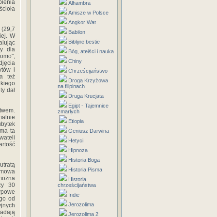
pienia
Alhambra
ścioła
Amisze w Polsce
Angkor Wat
 (29,7
Babilon
iej. W
Biblijne bestie
alując
ty dla
Bóg, ateiści i nauka
homo",
Chiny
djęcia
ytów i
Chrześcijaństwo
a też
Droga Krzyżowa
kiego
na filipinach
ty dał
Druga Krucjata
Egipt - Tajemnice
stwem.
zmarłych
malnie
Etiopia
bytek
uma ta
Geniusz Darwina
wateli
Hetyci
artość
Hipnoza
Historia Boga
utratą
Historia Pisma
lamowa
 można
Historia
zy 30
chrześcijaństwa
ypowe
Indie
 go od
Jerozolima
yjnych
padają
Jerozolima 2