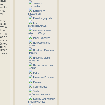
alnych
Jezus -
wu na
dzieciństwo
ówni z
nież i
Katedra w
Strasburgu
ej.
Katedry gotyckie
w ten
Kody
ktach
chrześcijaństwa
pów, w
ektach
Masaru Emoto -
Wieści z Wody
ch - w
ędzie
Mnisi i kacerze
ostaną
Nauka o stanie
cioła
umyslu
 bożej
nikach
Newton - Mroczny
Heretyk
szenia
Niebo na ziemi -
Buddyzm
Nieznana rodzina
Jezusa
Petra
Pierwsza Krucjata
Piramidy
Scjentologia
Skala
porównawcza planet
Skarby wczesnego
Średniowiecza