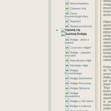
okreś
Wszechwiedza
zmag
począ
Zabawa i kult
innym
Zarys
ducho
fenomenologii ofiary
Świetość
Odpo
spos
Święta przestrzeń
mater
który
Religia
utrat
medi
Religia - jedna z
stano
definicji
mate
Czym jest religia?
państ
Religia - zjawisko
trzód
naturalne
marke
rekl
Klasyfikacja religii
Etnologia religii
Kryty
do "r
Religia
Bocheńskiego
powod
dlate
Religia Durkheima
już 
Religia Rousseau
dopro
Tego
Religia Skinnera
Koś
Religia
Alber
obywatelska
swoim
Religia w XIX wieku
w za
Kośc
Religia w kulturze
zrefo