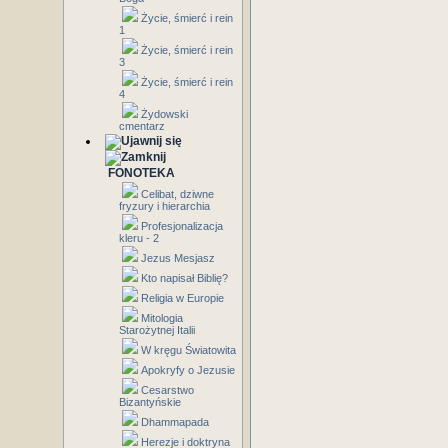
Życie, śmierć i rein
1
Życie, śmierć i rein
3
Życie, śmierć i rein
4
Żydowski
cmentarz
FONOTEKA
Celibat, dziwne
fryzury i hierarchia
Profesjonalizacja
kleru - 2
Jezus Mesjasz
Kto napisał Biblię?
Religia w Europie
Mitologia
Starożytnej Italii
W kręgu Światowita
Apokryfy o Jezusie
Cesarstwo
Bizantyńskie
Dhammapada
Herezje i doktryna