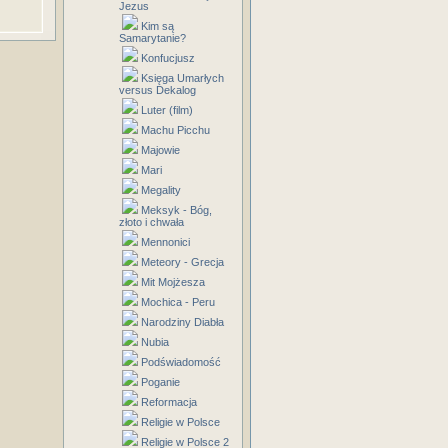
Jezus
Kim są
Samarytanie?
Konfucjusz
Księga Umarłych
versus Dekalog
Luter (film)
Machu Picchu
Majowie
Mari
Megality
Meksyk - Bóg,
złoto i chwała
Mennonici
Meteory - Grecja
Mit Mojżesza
Mochica - Peru
Narodziny Diabła
Nubia
Podświadomość
Poganie
Reformacja
Religie w Polsce
Religie w Polsce 2