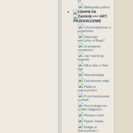
37
Bibliografia polska
=>> ART.
PRZEKROJOWE
Chrześcijaństwo a
pogaństwo
Dlaczego
wierzymy w Boga?
Gramatyka
moralności
Jak rodzili się
bogowie
Kilka słów o New
Age
Neuroteologia
Odrodzenie religii
Piekło w
starożytności
Przechwytywanie
symboli
Psychologiczne
źródła religijności
Płonące rzeki
Pępek świata
Religie w
Starożytności -