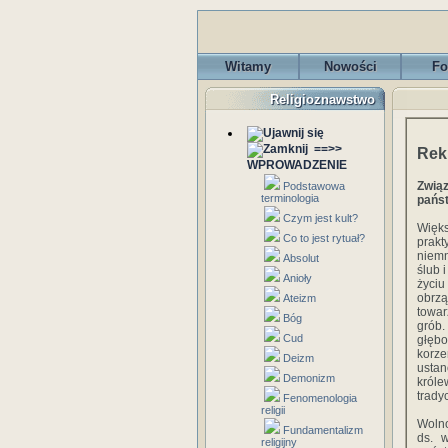
Witamy
Nowości
Fo
Religioznawstwo
==>>
Rek
WPROWADZENIE
Związ
Podstawowa
terminologia
pańs
Czym jest kult?
Wię
Co to jest rytuał?
prak
niemn
Absolut
ślub 
Anioły
życiu
obrz
Ateizm
towa
Bóg
grób
Cud
głęb
korz
Deizm
ustan
Demonizm
króle
tradyc
Fenomenologia
religii
Wolno
Fundamentalizm
ds. 
religijny