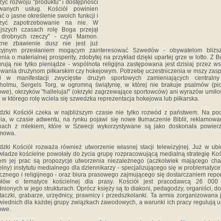
zyć rozwoju "produktu" i dostępności
owanych usług. Kościół powinien
ć o jasne określenie swoich funkcji i
rzyć zapotrzebowanie na nie. W
ejszych czasach rolę Boga przejął
 drobnych rzeczy" - czyli Mamon.
zne zbawienie dusz nie jest już
kcyjnym przesłaniem mogącym zainteresować Szwedów - obywatelom bliżs
nia o materialnej prosperity, zdobytej na przykład dzięki upartej grze w lotto. Z 
rują nie tylko pieniądze - wspólnota religijna zastępowana jest dzisiaj przez w
owania drużynom piłkarskim czy hokejowym. Potrzebę uczestniczenia w mszy zas
ał w manifestacji zwycięstw drużyn sportowych zamieniających centralny
holmu, Sergels Torg, w ogromną świątynię, w której nie brakuje psalmów (pi
owe), okrzyków "halleluja!" (okrzyki zagrzewające sportowców) ani wyrazów umił
 w którego rolę wciela się szwedzka reprezentacja hokejowa lub piłkarska.
zki Kościół czeka w najbliższym czasie nie tylko rozwód z państwem. Na po
ia, w czasie adwentu, na rynku pojawi się nowe tłumaczenie Biblii, reklamow
onach z mlekiem, które w Szwecji wykorzystywane są jako doskonała powierz
amowa.
zki Kościół rozważa również utworzenie własnej stacji telewizyjnej. Już w ub
władze kościelne powołały do życia grupę rozpracowującą medialną strategię Koś
em jej prac są propozycje utworzenia niezależnego (aczkolwiek mającego cha
elny) instytutu medialnego dla dziennikarzy - specjalizującego się w problematyce
cznego i religijnego - oraz biura prasowego zajmującego się dostarczaniem repor
kułów o tematyce kościelnej dla prasy. Kościół jest pracodawcą 26 000
dnionych w jego strukturach. Oprócz księży są to diakoni, pedagodzy, organiści, do
taczki, grabarze, urzędnicy, prawnicy i przedszkolanki. Ta armia zorganizowana 
iednich dla każdej grupy związkach zawodowych, a warunki ich pracy regulują
owe.