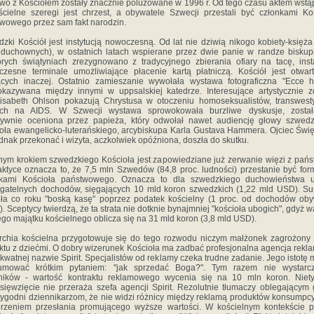
wo z Kościołem zostały znacznie poluzowane w 1996 r. Od tego czasu aktem wstą
cielne szeregi jest chrzest, a obywatele Szwecji przestali być członkami Ko
wowego przez sam fakt narodzin.
zki Kościół jest instytucją nowoczesną. Od lat nie dziwią nikogo kobiety-księża
 duchownych), w ostatnich latach wspierane przez dwie panie w randze biskup
órych świątyniach zrezygnowano z tradycyjnego zbierania ofiary na tacę, inst
zesne terminale umożliwiające płacenie kartą płatniczą. Kościół jest otwar
cych inaczej. Ostatnio zamieszanie wywołała wystawa fotograficzna "Ecce 
okazywana między innymi w uppsalskiej katedrze.
Interesujące artystycznie z
lisabeth Ohlson pokazują Chrystusa w otoczeniu homoseksualistów, transwest
ych na AIDS. W Szwecji wystawa sprowokowała burzliwe dyskusje, został
tywnie oceniona przez papieża, który odwołał nawet audiencję głowy szwedz
oła ewangelicko-luterańskiego, arcybiskupa Karla Gustava Hammera. Ojciec Świę
ednak przekonać i wizyta, aczkolwiek opóźniona, doszła do skutku.
nym krokiem szwedzkiego Kościoła jest zapowiedziane już zerwanie więzi z pań
ktyce oznacza to, że 7,5 mln Szwedów (84,8 proc. ludności) przestanie być for
nkami Kościoła państwowego. Oznacza to dla szwedzkiego duchowieństwa u
gatelnych dochodów, sięgających 10 mld koron szwedzkich (1,22 mld USD). S
ała co roku "boską kasę" poprzez podatek kościelny (1 proc. od dochodów oby
o). Sceptycy twierdzą, że ta strata nie dotknie bynajmniej "kościoła ubogich", gdyż w
ego majątku kościelnego oblicza się na 31 mld koron (3,8 mld USD).
rchia kościelna przygotowuje się do tego rozwodu niczym małżonek zagrożony 
ktu z dziećmi. O dobry wizerunek Kościoła ma zadbać profesjonalna agencja rek
kwatnej nazwie Spirit. Specjalistów od reklamy czeka trudne zadanie. Jego istotę
umować krótkim pytaniem: "jak sprzedać Boga?". Tym razem nie wystarc
rników - wartość kontraktu reklamowego wycenia się na 10 mln koron. Niet
sięwzięcie nie przeraża szefa agencji Spirit. Rezolutnie tłumaczy oblegającym
 tygodni dziennikarzom, że nie widzi różnicy między reklamą produktów konsumpc
rzeniem przesłania promującego wyższe wartości. W kościelnym kontekście 