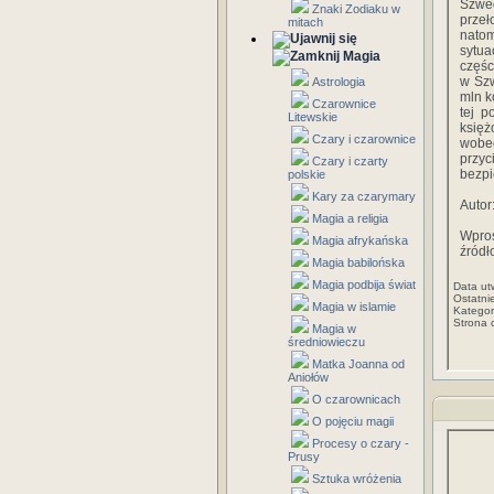
Szwe
Znaki Zodiaku w
przeł
mitach
natom
sytua
Magia
częśc
w Szw
Astrologia
mln k
Czarownice
tej p
Litewskie
księż
Czary i czarownice
wobe
przyc
Czary i czarty
bezpi
polskie
Kary za czarymary
Auto
Magia a religia
Wpros
Magia afrykańska
źródł
Magia babilońska
Magia podbija świat
Data ut
Ostatni
Magia w islamie
Kategor
Strona 
Magia w
średniowieczu
Matka Joanna od
Aniołów
O czarownicach
O pojęciu magii
Procesy o czary -
Prusy
Sztuka wróżenia