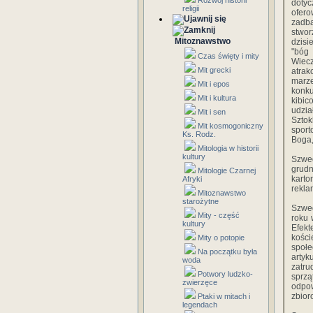
Rozwój historii
dotyc
religii
ofer
zadba
stwo
Mitoznawstwo
dzisi
"bóg
Czas święty i mity
Wiec
Mit grecki
atra
marze
Mit i epos
konku
Mit i kultura
kibic
udzi
Mit i sen
Sztok
Mit kosmogoniczny
sport
Ks. Rodz.
Boga,
Mitologia w historii
kultury
Szwed
grudn
Mitologie Czarnej
kart
Afryki
rekl
Mitoznawstwo
starożytne
Szwed
Mity - część
roku 
kultury
Efekt
kości
Mity o potopie
społe
Na początku była
arty
woda
zatru
Potwory ludzko-
sprzą
zwierzęce
odpow
zbior
Ptaki w mitach i
legendach