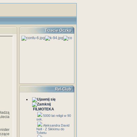
Trzecie Oczko
Rel-Club
FILMOTEKA
władzą
5000 lat religii w 90
ulecia
sek.
Aleksandra David
Nell - Z Sikkimu do
nister
Tybetu
czące