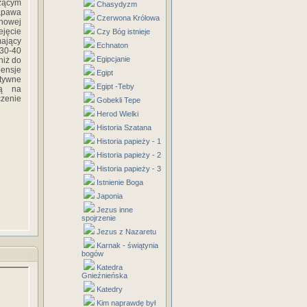
zącym
Chasydyzm
napawa
Czerwona Królowa
 nowej
ejęcie
Czy Bóg istnieje
mający
Echnaton
 30-40
Egipcjanie
niż do
pensje
Egipt
atywne
Egipt -Teby
zą na
czenie
Gobekli Tepe
Herod Wielki
Historia Szatana
Historia papieży - 1
Historia papieży - 2
Historia papieży - 3
Istnienie Boga
Japonia
Jezus inne
spojrzenie
Jezus z Nazaretu
Karnak - świątynia
bogów
Katedra
Gnieźnieńska
Katedry
Kim naprawdę był