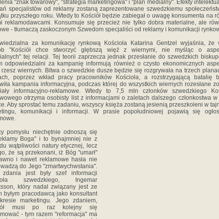
lenia "znak towarowy", "strategia marketingowa" i "plan medialny". Efekty intelektu
ań specjalistów od reklamy zostaną zaprezentowane szwedzkiemu społeczeńst
tku przyszłego roku. Wtedy to Kościół będzie zabiegał o uwagę konsumenta na r
i reklamodawcami. Konsumuje się przecież nie tylko dobra materialne, ale rów
we - tłumaczą zaskoczonym Szwedom specjaliści od reklamy i komunikacji rynkow
wiedzialna za komunikację rynkową Kościoła Katarina Gentzel wyjaśnia, że 
ób "Kościół chce stworzyć głębszą więź z wiernymi, nie myśląc o aspe
ialnych" tej relacji. Tej teorii zaprzecza jednak przesłanie do szwedzkich bisku
m odpowiedzialni za kampanię informują również o czysto ekonomicznych asp
y rzesz wiernych. Bitwa o szwedzkie dusze będzie się rozgrywała na trzech plana
ach, poprzez wkład pracy pracowników Kościoła, a rozstrzygającą batalię b
wiła kampania informacyjna, podczas której do wszystkich wiernych rozesłane z
riały informacyjno-reklamowe. Wtedy to 7,5 mln członków szwedzkiego Koś
wowego otrzyma osobisty list z informacjami o zaletach dalszego członkostwa w
ce. Aby sprostać temu zadaniu, wszyscy księża zostaną jesienią przeszkoleni w taj
tingu, komunikacji i informacji. W prasie popołudniowej pojawią się ogło
amowe.
cy pomysłu niechętnie odnoszą się
eklamy Boga" i to bynajmniej nie z
u wątpliwości natury etycznej, lecz
go, że są przekonani, iż Bóg "umarł"
dawno i nawet reklamowe hasła nie
wadzą do Jego "zmartwychwstania".
 zdania jest były szef informacji
cioła szwedzkiego, Ingemar
tsson, który nadal związany jest ze
 byłym pracodawcą jako konsultant
kresie marketingu. Jego zdaniem,
iół musi po raz kolejny się
rmować - tym razem "reformacja" ma