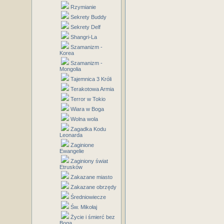
Rzymianie
Sekrety Buddy
Sekrety Delf
Shangri-La
Szamanizm -
Korea
Szamanizm -
Mongolia
Tajemnica 3 Króli
Terakotowa Armia
Terror w Tokio
Wiara w Boga
Wolna wola
Zagadka Kodu
Leonarda
Zaginione
Ewangelie
Zaginiony świat
Etrusków
Zakazane miasto
Zakazane obrzędy
Średniowiecze
Św. Mikołaj
Życie i śmierć bez
Boga