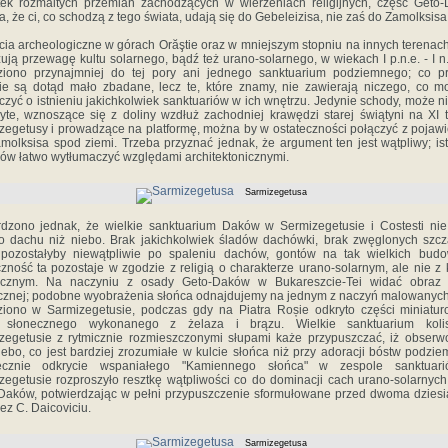
ek rozmaitych przemian zachodzących w wierzeniach religijnych, część Geto
a, że ci, co schodzą z tego świata, udają się do Gebeleizisa, nie zaś do Zamolksisa
cia archeologiczne w górach Orăştie oraz w mniejszym stopniu na innych terenach
ują przewagę kultu solarnego, bądź też urano-solarnego, w wiekach I p.n.e. - I n.
ziono przynajmniej do tej pory ani jednego sanktuarium podziemnego; co p
nie są dotąd mało zbadane, lecz te, które znamy, nie zawierają niczego, co m
czyć o istnieniu jakichkolwiek sanktuariów w ich wnętrzu. Jedynie schody, może n
ryte, wznoszące się z doliny wzdłuż zachodniej krawędzi starej świątyni na XI t
zegetusy i prowadzące na platformę, można by w ostateczności połączyć z pojaw
amolksisa spod ziemi. Trzeba przyznać jednak, że argument ten jest wątpliwy; ist
ów łatwo wytłumaczyć względami architektonicznymi.
Sarmizegetusa
rdzono jednak, że wielkie sanktuarium Daków w Sermizegetusie i Costesti nie
o dachu niż niebo. Brak jakichkolwiek śladów dachówki, brak zwęglonych szcz
 pozostałyby niewątpliwie po spaleniu dachów, gontów na tak wielkich budo
czność ta pozostaje w zgodzie z religią o charakterze urano-solarnym, ale nie z 
icznym. Na naczyniu z osady Geto-Daków w Bukareszcie-Tei widać obraz 
cznej; podobne wyobrażenia słońca odnajdujemy na jednym z naczyń malowanych,
ziono w Sarmizegetusie, podczas gdy na Piatra Roșie odkryto części miniatu
 słonecznego wykonanego z żelaza i brązu. Wielkie sanktuarium koli
zegetusie z rytmicznie rozmieszczonymi słupami każe przypuszczać, iż obser
iebo, co jest bardziej zrozumiałe w kulcie słońca niż przy adoracji bóstw podzie
tecznie odkrycie wspaniałego "Kamiennego słońca" w zespole sanktuar
zegetusie rozproszyło resztkę wątpliwości co do dominacji cach urano-solarnych r
Daków, potwierdzając w pełni przypuszczenie sformułowane przed dwoma dziesi
zez C. Daicoviciu.
Sarmizegetusa