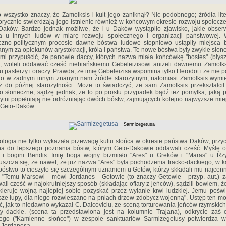
o wszystko znaczy, że Zamolksis i kult jego zaniknął? Nic podobnego; źródła lite
orycznie stwierdzają jego istnienie również w końcowym okresie rozwoju społecz
Daków. Bardzo jednak możliwe, że i u Daków wystąpiło zjawisko, jakie obse
 u innych ludów w miarę rozwoju społecznego i organizacji państwowej.
czno-politycznym procesie dawne bóstwa ludowe stopniowo ustąpiły miejsca
nym za opiekunów arystokracji, króla i państwa. Te nowe bóstwa były zwykle słone
 mi przypuścić, że panowie daccy, których nazwa miała końcówkę "bostes" (błysz
), woleli oddawać cześć niebiańskiemu Gebeleizisowi aniżeli dawnemu Zamolks
 pasterzy i oraczy. Prawda, że imię Gebeleizisa wspomina tylko Herodot i że nie 
no w żadnym innym znanym nam źródle starożytnym, natomiast Zamolksis wymi
aż do późnej starożytności. Może to świadczyć, że sam Zamolksis przekształcił
o słoneczne; sądzę jednak, że to po prostu przypadek bądź też pomyłka, jaką p
żytni popełniają nie odróżniając dwóch bóstw, zajmujących kolejno najwyższe mie
i Geto-Daków.
Sarmizegetusa
ologia nie tylko wykazała przewagę kultu słońca w okresie państwa Daków; przyc
na do lepszego poznania bóstw, którym Geto-Dakowie oddawali cześć. Myślę 
 i bogini Bendis. Imię boga wojny brzmiało "Ares" u Greków i "Maras" u Rz
uszcza się, że nawet, że już nazwa "Ares" była pochodzenia tracko-dackiego; w 
 bóstwo to cieszyło się szczególnym uznaniem u Getów, którzy składali mu najcenn
y. "Temu Marsowi - mówi Jordanes - Gotowie (to znaczy Getowie - przyp. aut.) 
li cześć w najokrutniejszy sposób (składając ofiary z jeńców), sądzili bowiem, ż
 kieruje wojną najlepiej sobie pozyskać przez wylanie krwi ludzkiej. Jemu pośw
sze łupy, dla niego rozwieszano na pniach drzew zdobycz wojenną". Ustęp ten mo
ć, jak to niedawno wykazał C. Daicoviciu, ze sceną torturowania jeńców rzymskich
ty dackie. (scena ta przedstawiona jest na kolumnie Trajana), odkrycie zaś o
nego ("Kamienne słońce") w zespole sanktuariów Sarmizegetusy potwierdza w