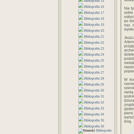
słowa
Bibliografia 15
Bibliografia 16
Nie t
sobie
Bibliografia 17
ostry
Bibliografia 18
po śm
Bibliografia 19
nas d
wyidea
Bibliografia 20
Bibliografia 21
Jeszcz
Artemi
Bibliografia 22
przyj
Bibliografia 23
arche
dzieł
Bibliografia 24
podob
Bibliografia 25
medal
Bibliografia 26
repub
popie
Bibliografia 27
Bibliografia 28
W koń
rzemi
Bibliografia 29
szero
Bibliografia 30
ramię
podni
Bibliografia 31
dziur
Bibliografia 32
znajd
Bibliografia 33
(jede
piers
Bibliografia 34
wyraź
Bibliografia 35
linią.
Bibliografia 36
Bibliografia