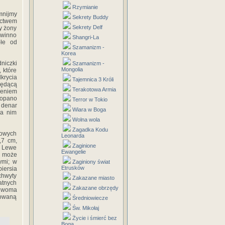
Rzymianie
mnijmy
Sekrety Buddy
ictwem
Sekrety Delf
y żony
owinno
Shangri-La
głe od
Szamanizm -
Korea
dniczki
Szamanizm -
Mongolia
, które
krycia
Tajemnica 3 Króli
będącą
Terakotowa Armia
ieniem
kopano
Terror w Tokio
 denar
Wiara w Boga
na nim
Wolna wola
Zagadka Kodu
cowych
Leonarda
,7 cm,
Zaginione
. Lewe
Ewangelie
ć może
ymi; w
Zaginiony świat
Etrusków
iersia
chwyty
Zakazane miasto
atnych
Zakazane obrzędy
 dwoma
dowaną
Średniowiecze
Św. Mikołaj
Życie i śmierć bez
Boga