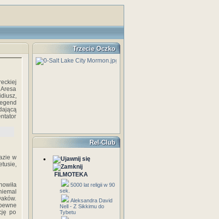
Trzecie Oczko
eckiej
 Aresa
diusz,
legend
dającą
ntator
Rel-Club
azie w
tusie,
FILMOTEKA
anowiła
5000 lat religii w 90
sek.
niemal
Daków.
Aleksandra David
apewne
Nell - Z Sikkimu do
cję po
Tybetu