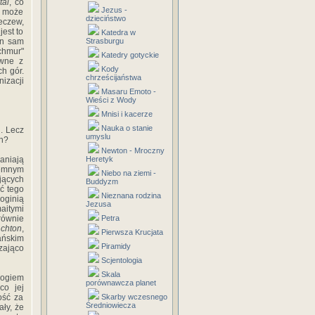
tai
, co
Jezus -
ć może
dzieciństwo
eczew,
est to
Katedra w
en sam
Strasburgu
chmur"
Katedry gotyckie
ewne z
Kody
h gór.
chrześcijaństwa
izacji
Masaru Emoto -
Wieści z Wody
Mnisi i kacerze
Nauka o stanie
. Lecz
umyslu
ch?
Newton - Mroczny
aniają
Heretyk
emnym
Niebo na ziemi -
jących
Buddyzm
ć tego
Nieznana rodzina
oginią
Jezusa
aitymi
równie
Petra
m
chton
,
Pierwsza Krucjata
ańskim
Piramidy
zająco
Scjentologia
Skala
bogiem
porównawcza planet
co jej
ość za
Skarby wczesnego
Średniowiecza
ały, że