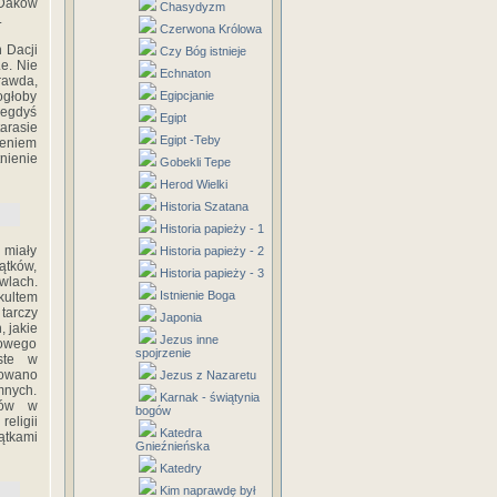
-Daków
Chasydyzm
.
Czerwona Królowa
 Dacji
Czy Bóg istnieje
e. Nie
Echnaton
rawda,
ogłoby
Egipcjanie
iegdyś
Egipt
arasie
Egipt -Teby
ieniem
nienie
Gobekli Tepe
Herod Wielki
Historia Szatana
Historia papieży - 1
 miały
Historia papieży - 2
ątków,
Historia papieży - 3
wlach.
Istnienie Boga
kultem
tarczy
Japonia
 jakie
Jezus inne
rowego
spojrzenie
ste w
wowano
Jezus z Nazaretu
mnych.
Karnak - świątynia
iów w
bogów
eligii
Katedra
ątkami
Gnieźnieńska
Katedry
Kim naprawdę był