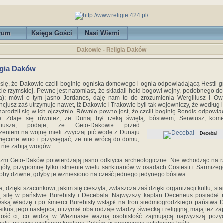
rum
Księga Gości
Nasi Wierni
Dakowie - Religia Daków
igia Daków
 się, że Dakowie czcili boginię ogniska domowego i ognia odpowiadającą Hestii gr
cie rzymskiej. Pewne jest natomiast, że składali hołd bogowi wojny, podobnego do
a); mówi o tym jasno Jordanes, daję nam to do zrozumienia Wergiliusz i Owi
cjusz zaś utrzymuje nawet, iż Dakowie i Trakowie byli tak wojowniczy, że według 
narodził się w ich ojczyźnie. Równie pewne jest, że czcili boginię Bendis odpowia
e. Zdaje się również, że Dunaj był rzeką świętą, bóstwem; Serwiusz, kome
iliusza,
podaje, że Geto-Dakowie przed
zeniem na wojnę mieli zwyczaj pić wodę z Dunaju
Decebal
więcone wino i przysięgać, że nie wrócą do domu,
 nie zabiją wrogów.
eizm Geto-Daków potwierdzają jasno odkrycia archeologiczne. Nie wchodząc na r
góły, przypomnę tylko istnienie wielu sanktuariów w osadach Costesti i Sarmizege
łoby dziwne, gdyby je wzniesiono na cześć jednego jedynego bóstwa.
a, dzięki szacunkowi, jakim się cieszyła, zwłaszcza zaś dzięki organizacji kultu, st
ą siłę w państwie Burebisty i Decebala. Najwyższy kapłan Deceneus posiadał 
wską władzę i po śmierci Burebisty wstąpił na tron siedmiogrodzkiego państwa 
ikus, jego następca, utrzymał oba rodzaje władzy: świecką i religijną; mają też z
ność ci, co widzą w Wezinasie ważną osobistość zajmującą najwyższą pozy