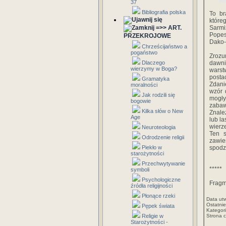
37
Bibliografia polska
To br
które
=>> ART.
Sarmi
Popest
PRZEKROJOWE
Dako-
Chrześcijaństwo a
pogaństwo
Zrozu
Dlaczego
dawni
wierzymy w Boga?
warst
posta
Gramatyka
Zdani
moralności
wzór 
Jak rodzili się
mogły
bogowie
zabaw
Kilka słów o New
Znale
Age
lub la
wierz
Neuroteologia
Ten s
Odrodzenie religii
zawie
Piekło w
spodzi
starożytności
Przechwytywanie
*****
symboli
Psychologiczne
Fragme
źródła religijności
Płonące rzeki
Data ut
Ostatni
Pępek świata
Kategori
Religie w
Strona 
Starożytności -