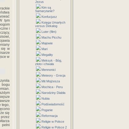
Jezus
Kim są
rackie
Samarytanie?
eństwa
rwować
Konfucjusz
 W tym
Księga Umarłych
 bogom
versus Dekalog
czne i
Luter (film)
czący,
isowi,
Machu Picchu
pojawia
Majowie
eniany
 się w
Mari
isarze
Megality
jsce w
Meksyk - Bóg,
złoto i chwała
Mennonici
Meteory - Grecja
zyniła
Mit Mojżesza
o bogu
Mochica - Peru
ymian.
każdym
Narodziny Diabła
iejsze
Nubia
zawsze
Podświadomość
e tego,
ięcono
Poganie
że się
Reformacja
 przez
łtarza
Religie w Polsce
 pełni
Religie w Polsce 2