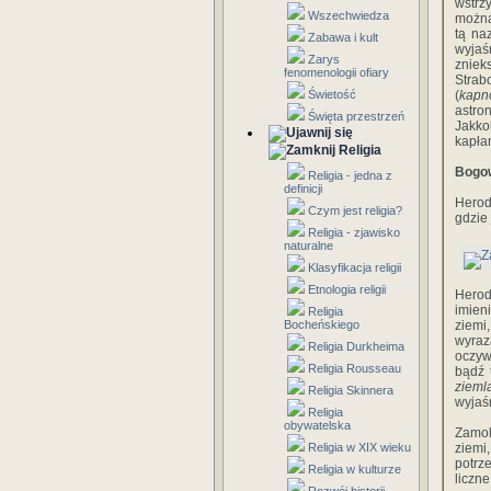
wstrz
Wszechwiedza
można
tą na
Zabawa i kult
wyjaś
Zarys
zniek
fenomenologii ofiary
Strab
Świetość
(
kapn
astro
Święta przestrzeń
Jakko
kapłan
Religia
Bogow
Religia - jedna z
definicji
Herod
Czym jest religia?
gdzie
Religia - zjawisko
naturalne
Klasyfikacja religii
Etnologia religii
Herod
imien
Religia
Bocheńskiego
ziemi
wyraz
Religia Durkheima
oczyw
Religia Rousseau
bądź 
zieml
Religia Skinnera
wyjaśn
Religia
obywatelska
Zamol
Religia w XIX wieku
ziemi
potrz
Religia w kulturze
liczne