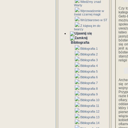
Wiedźmy znad
Warty
Czy t
Wprowadzenie w
kateg
świat czarnej magii
Geto-
Wróżbiarstwo w ST
można
społe
Z klątwą im do
uważa
twarzy
łatwo
jasny
bóstwu
Bibliografia
się o
jest 
Bibliografia 1
bóstw
Bibliografia 2
staro
Bibliografia 3
religi
Bibliografia 4
Bibliografia 5
Bibliografia 6
Arche
Bibliografia 7
się o
wojny
Bibliografia 8
Przyp
Bibliografia 9
razie
ofiar
Bibliografia 10
oddawa
Bibliografia 11
który
Bibliografia 12
pierw
wiąza
Bibliografia 13
kobie
Bibliografia 14
ofiar