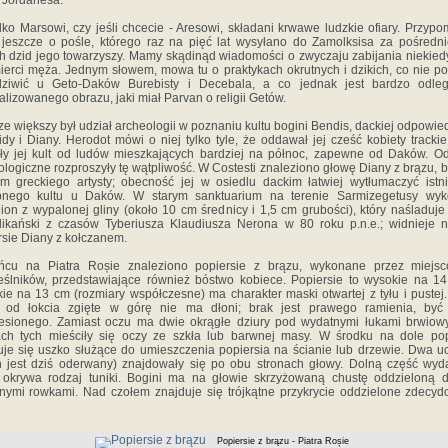
 Jordanesa.
ylko Marsowi, czy jeśli chcecie - Aresowi, składani krwawe ludzkie ofiary. Przypo
 jeszcze o pośle, którego raz na pięć lat wysyłano do Zamolksisa za pośredn
ch dzid jego towarzyszy. Mamy skądinąd wiadomości o zwyczaju zabijania niekied
ierci męża. Jednym słowem, mowa tu o praktykach okrutnych i dzikich, co nie p
ziwić u Geto-Daków Burebisty i Decebala, a co jednak jest bardzo odle
lizowanego obrazu, jaki miał Parvan o religii Getów.
e większy był udział archeologii w poznaniu kultu bogini Bendis, dackiej odpowie
dy i Diany. Herodot mówi o niej tylko tyle, że oddawał jej cześć kobiety trackie
ęły jej kult od ludów mieszkających bardziej na północ, zapewne od Daków. Od
ologiczne rozproszyły tę wątpliwość. W Costesti znaleziono głowę Diany z brązu, 
em greckiego artysty; obecność jej w osiedlu dackim łatwiej wytłumaczyć istn
nego kultu u Daków. W starym sanktuarium na terenie Sarmizegetusy wy
ion z wypalonej gliny (około 10 cm średnicy i 1,5 cm grubości), który naśladuje
likański z czasów Tyberiusza Klaudiusza Nerona w 80 roku p.n.e.; widnieje 
rsie Diany z kołczanem.
cu na Piatra Roșie znaleziono popiersie z brązu, wykonane przez miejs
eślników, przedstawiające również bóstwo kobiece. Popiersie to wysokie na 14
kie na 13 cm (rozmiary współczesne) ma charakter maski otwartej z tyłu i pustej
 od łokcia zgięte w górę nie ma dłoni; brak jest prawego ramienia, by
esionego. Zamiast oczu ma dwie okrągłe dziury pod wydatnymi łukami brwiow
ach tych mieściły się oczy ze szkła lub barwnej masy. W środku na dole pop
uje się uszko służące do umieszczenia popiersia na ścianie lub drzewie. Dwa u
n jest dziś oderwany) znajdowały się po obu stronach głowy. Dolną część wyd
i okrywa rodzaj tuniki. Bogini ma na głowie skrzyżowaną chustę oddzieloną
nymi rowkami. Nad czołem znajduje się trójkątne przykrycie oddzielone zdecy
Popiersie z brązu - Piatra Roșie