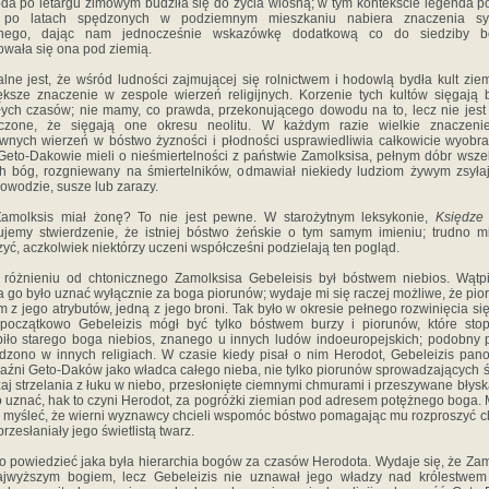
oda po letargu zimowym budziła się do życia wiosną; w tym kontekście legenda p
 po latach spędzonych w podziemnym mieszkaniu nabiera znaczenia sy
ijnego, dając nam jednocześnie wskazówkę dodatkową co do siedziby b
owała się ona pod ziemią.
alne jest, że wśród ludności zajmującej się rolnictwem i hodowlą bydła kult ziem
ększe znaczenie w zespole wierzeń religijnych. Korzenie tych kultów sięgają 
łych czasów; nie mamy, co prawda, przekonującego dowodu na to, lecz nie jest
czone, że sięgają one okresu neolitu. W każdym razie wielkie znaczeni
wnych wierzeń w bóstwo żyzności i płodności usprawiedliwia całkowicie wyobra
 Geto-Dakowie mieli o nieśmiertelności z państwie Zamolksisa, pełnym dóbr wszel
ch bóg, rozgniewany na śmiertelników, odmawiał niekiedy ludziom żywym zsyła
owodzie, susze lub zarazy.
amolksis miał żonę? To nie jest pewne. W starożytnym leksykonie,
Księdze
ujemy stwierdzenie, że istniej bóstwo żeńskie o tym samym imieniu; trudno m
yć, aczkolwiek niektórzy uczeni współcześni podzielają ten pogląd.
różnieniu od chtonicznego Zamolksisa Gebeleisis był bóstwem niebios. Wątp
 go było uznać wyłącznie za boga piorunów; wydaje mi się raczej możliwe, że pior
 z jego atrybutów, jedną z jego broni. Tak było w okresie pełnego rozwinięcia się
początkowo Gebeleizis mógł być tylko bóstwem burzy i piorunów, które sto
piło starego boga niebios, znanego u innych ludów indoeuropejskich; podobny 
rdzono w innych religiach. W czasie kiedy pisał o nim Herodot, Gebeleizis pan
aźni Geto-Daków jako władca całego nieba, nie tylko piorunów sprowadzających ś
aj strzelania z łuku w niebo, przesłonięte ciemnymi chmurami i przeszywane błysk
o uznać, hak to czyni Herodot, za pogróżki ziemian pod adresem potężnego boga.
j myśleć, że wierni wyznawcy chcieli wspomóc bóstwo pomagając mu rozproszyć c
przesłaniały jego świetlistą twarz.
o powiedzieć jaka była hierarchia bogów za czasów Herodota. Wydaje się, że Zam
ajwyższym bogiem, lecz Gebeleizis nie uznawał jego władzy nad królestwem 