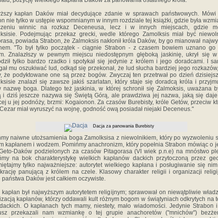
alu, pozycję wielkiego kapłana Daków za panowania ostatniego króla.
ższy kapłan Daków miał decydujące zdanie w sprawach państwowych. Mówi
on nie tylko w ustępie wspomnianym w innym rozdziale tej książki, gdzie była wzmi
czeniu winnic na rozkaz Deceneusa, lecz i w innych miejscach, gdzie 
ksisie. Podejmując przekaz grecki, wedle którego Zamolksis miał być niewol
orasa, powiada Strabon, że Zalmoksis nakłonił króla Daków, by go mianował najw
nem. "To był tylko początek - ciągnie Strabon - z czasem bowiem uznano go
m. Znalazłszy w pewnym miejscu niedostępnym głęboką jaskinię, ukrył się w 
dził tylko bardzo rzadko i spotykał się jedynie z królem i jego doradcami. I sa
ał mu oszukiwać lud, odkąd się przekonał, że lud słucha bardziej jego rozkazów,
y, że podyktowane one są przez bogów. Zwyczaj ten przetrwał po dzień dzisiejsz
ksisie znalazł się zawsze jakiś szarlatan, który staje się doradcą króla i przyjm
 nazwę boga. Dlatego też jaskinia, w której schronił się Zalmoksis, uważana b
ą i dziś jeszcze nazywa się Świętą Górą, ale prawdziwa jej nazwa, jaką się daje
cej u jej podnóży, brzmi: Kogaionon. Za czasów Burebisty, króle Getów, przeciw k
 Cezar miał wyruszyć na wojnę, godność ową posiadał niejaki Deceneus."
Dacja za panowania Burebisty
my naiwne utożsamienia boga Zamolksisa z niewolnikiem, który po wyzwoleniu st
im kapłanem i wodzem. Pomińmy anachronizm, który popełnia Strabon mówiąc o 
 Geto-Daków podzielonych za czasów Pitagorasa (VI wiek p.n.e) na mnóstwo pl
my na bok charakterystykę wielkich kapłanów dackich przytoczoną przez geo
iętajmy tylko najważniejsze: autorytet wielkiego kapłana i posługiwanie się nim
krację panującą z królem na czele. Klasowy charakter religii i organizacji relig
 państwa Daków jest całkiem oczywiste.
i kapłan był najwyższym autorytetem religijnym; sprawował on niewątpliwie wład
izacją kapłanów, którzy oddawali kult różnym bogom w świątyniach odkrytych na t
dackich. O kapłanach tych mamy, niestety, mało wiadomości. Jedynie Strabon i
usz przekazali nam wzmiankę o tej grupie anachoretów ("mnichów") bezże