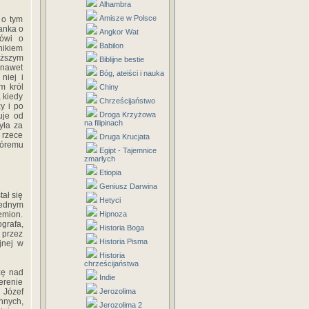
Alhambra
Amisze w Polsce
 o tym
anka o
Angkor Wat
mówi o
Babilon
nikiem
yższym
Biblijne bestie
 nawet
Bóg, ateiści i nauka
niej i
m król
Chiny
 kiedy
Chrześcijaństwo
y i po
Droga Krzyżowa
uje od
na filipinach
yła za
 rzece
Druga Krucjata
tóremu
Egipt - Tajemnice
zmarłych
Etiopia
Geniusz Darwina
ał się
Hetyci
jednym
emion.
Hipnoza
grafa,
Historia Boga
 przez
Historia Pisma
ijnej w
Historia
chrześcijaństwa
zę nad
Indie
erenie
 Józef
Jerozolima
nnych,
Jerozolima 2