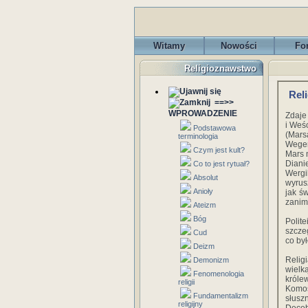
Witamy
Nowości
Fo
Religioznawstwo
Rel
==>>
WPROWADZENIE
Zdaje
i Weś
Podstawowa
(Mars
terminologia
Wegen
Czym jest kult?
Mars 
Diani
Co to jest rytuał?
Werg
Absolut
wyrus
Anioły
jak ś
zanim
Ateizm
Bóg
Polit
szcze
Cud
co by
Deizm
Religi
Demonizm
wielk
Fenomenologia
króle
religii
Komos
Fundamentalizm
słusz
religijny