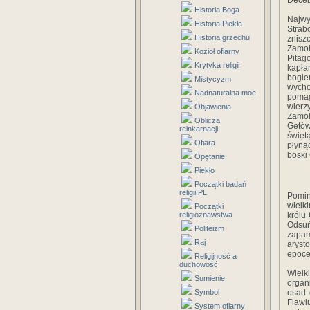
Deceb
Historia Boga
Najwy
Historia Piekła
Strab
Historia grzechu
znisz
Zamol
Kozioł ofiarny
Pitag
Krytyka religii
kapła
bogie
Mistycyzm
wycho
Nadnaturalna moc
pomag
wierz
Objawienia
Zamol
Oblicza
Getów
reinkarnacji
święt
Ofiara
płyną
boski
Opętanie
Piekło
Początki badań
religii PL
Pomiń
wielk
Początki
religioznawstwa
królu
Odsuń
Politeizm
zapam
Raj
arysto
epoce
Religijność a
duchowość
Wielk
Sumienie
organ
Symbol
osad 
Flawi
System ofiarny