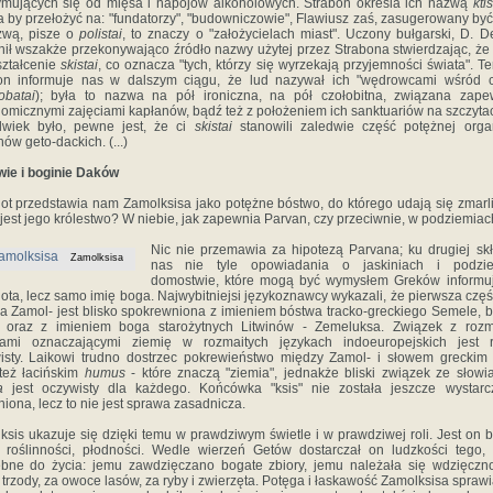
ymujących się od mięsa i napojów alkoholowych. Strabon określa ich nazwą
ktis
 by przełożyć na: "fundatorzy", "budowniczowie", Flawiusz zaś, zasugerowany by
zwą, pisze o
polistai
, to znaczy o "założycielach miast". Uczony bułgarski, D. D
nił wszakże przekonywająco źródło nazwy użytej przez Strabona stwierdzając, że j
ształcenie
skistai
, co oznacza "tych, którzy się wyrzekają przyjemności świata". T
on informuje nas w dalszym ciągu, że lud nazywał ich "wędrowcami wśród 
obatai
); była to nazwa na pół ironiczna, na pół czołobitna, związana zap
nomicznymi zajęciami kapłanów, bądź też z położeniem ich sanktuariów na szczytac
lwiek było, pewne jest, że ci
skistai
stanowili zaledwie część potężnej organ
ów geto-dackich. (...)
ie i boginie Daków
ot przedstawia nam Zamolksisa jako potężne bóstwo, do którego udają się zmarli
 jest jego królestwo? W niebie, jak zapewnia Parvan, czy przeciwnie, w podziemia
Nic nie przemawia za hipotezą Parvana; ku drugiej skł
Zamolksisa
nas nie tyle opowiadania o jaskiniach i podzi
domostwie, które mogą być wymysłem Greków informu
ota, lecz samo imię boga. Najwybitniejsi językoznawcy wykazali, że pierwsza częś
ia Zamol- jest blisko spokrewniona z imieniem bóstwa tracko-greckiego Semele, b
, oraz z imieniem boga starożytnych Litwinów - Zemeluksa. Związek z rozm
ami oznaczającymi ziemię w rozmaitych językach indoeuropejskich jest 
isty. Laikowi trudno dostrzec pokrewieństwo między Zamol- i słowem grecki
też łacińskim
humus
- które znaczą "ziemia", jednakże bliski związek ze słowi
a
jest oczywisty dla każdego. Końcówka "ksis" nie została jeszcze wystarc
iona, lecz to nie jest sprawa zasadnicza.
ksis ukazuje się dzięki temu w prawdziwym świetle i w prawdziwej roli. Jest on 
, roślinności, płodności. Wedle wierzeń Getów dostarczał on ludzkości tego, 
ebne do życia: jemu zawdzięczano bogate zbiory, jemu należała się wdzięczn
 trzody, za owoce lasów, za ryby i zwierzęta. Potęga i łaskawość Zamolksisa sprawi