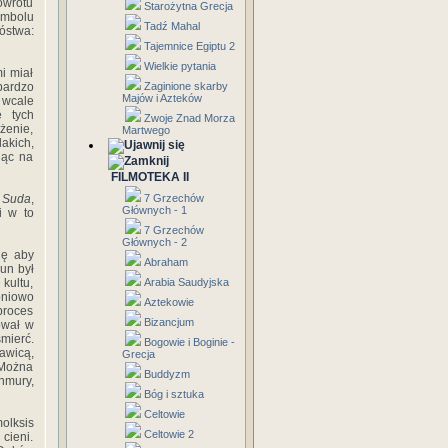
owrotu
Starożytna Grecja
mbolu
Tadź Mahal
óstwa:
Tajemnice Egiptu 2
Wielkie pytania
i miał
bardzo
Zaginione skarby
Majów i Azteków
 wcale
e tych
Zwoje Znad Morza
żenie,
Martwego
akich,
jąc na
FILMOTEKA II
 Suda
,
7 Grzechów
Głównych - 1
i w to
7 Grzechów
Głównych - 2
ię aby
Abraham
un był
 kultu,
Arabia Saudyjska
pniowo
Aztekowie
proces
Bizancjum
ował w
mierć.
Bogowie i Boginie -
awicą,
Grecja
 Można
Buddyzm
hmury,
Bóg i sztuka
Celtowie
olksis
Celtowie 2
cieni.