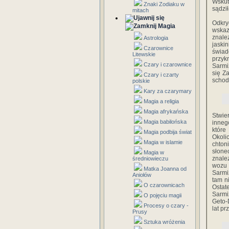
Wskut
Znaki Zodiaku w
sądził
mitach
Odkry
Magia
wskaz
znale
Astrologia
jaski
Czarownice
świad
Litewskie
przyk
Czary i czarownice
Sarmi
się Z
Czary i czarty
schod
polskie
Kary za czarymary
Magia a religia
Magia afrykańska
Stwie
Magia babilońska
inneg
które
Magia podbija świat
Okoli
Magia w islamie
chton
słone
Magia w
znale
średniowieczu
wozu
Matka Joanna od
Sarmi
Aniołów
tam n
O czarownicach
Osta
Sarmi
O pojęciu magii
Geto-
Procesy o czary -
lat pr
Prusy
Sztuka wróżenia