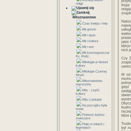
Rozwój historii
przyr
religii
boga
relig
znajd
Mitoznawstwo
Natur
Czas święty i mity
najwi
Mit grecki
odleg
wyklu
Mit i epos
prada
Mit i kultura
jakie
który
Mit i sen
nich p
Mit kosmogoniczny
Ks. Rodz.
Czy Z
Mitologia w historii
znajd
kultury
uwierz
Mitologie Czarnej
W od 
Afryki
można
Mitoznawstwo
jednym
starożytne
gdyż 
Mity - część
zastą
kultury
stwie
wyobr
Mity o potopie
Obycz
Na początku była
trudn
woda
racze
Potwory ludzko-
które 
zwierzęce
Trudn
Ptaki w mitach i
legendach
był n