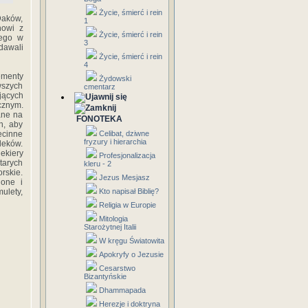
Życie, śmierć i rein
Daków,
1
nowi z
Życie, śmierć i rein
nego w
3
ddawali
Życie, śmierć i rein
4
ementy
Żydowski
wszych
cmentarz
jących
cznym.
ane na
FONOTEKA
h, aby
ecinne
Celibat, dziwne
fryzury i hierarchia
leków.
ekiery
Profesjonalizacja
starych
kleru - 2
rskie.
Jezus Mesjasz
ione i
ulety,
Kto napisał Biblię?
Religia w Europie
Mitologia
Starożytnej Italii
W kręgu Światowita
Apokryfy o Jezusie
Cesarstwo
Bizantyńskie
Dhammapada
Herezje i doktryna