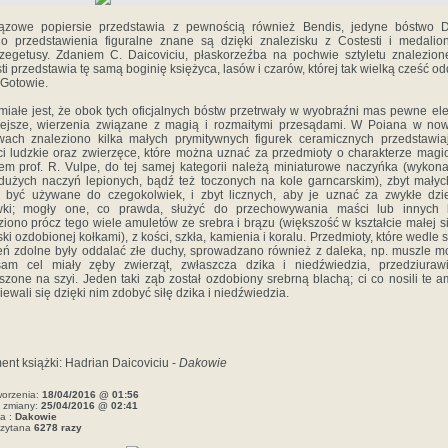
ązowe popiersie przedstawia z pewnością również Bendis, jedyne bóstwo 
go przedstawienia figuralne znane są dzięki znalezisku z Costesti i medalio
zegetusy. Zdaniem C. Daicoviciu, płaskorzeźba na pochwie sztyletu znalezio
i przedstawia tę samą boginię księżyca, lasów i czarów, której tak wielką cześć o
Gotowie.
miałe jest, że obok tych oficjalnych bóstw przetrwały w wyobraźni mas pewne el
ejsze, wierzenia związane z magią i rozmaitymi przesądami. W Poiana w no
wach znaleziono kilka małych prymitywnych figurek ceramicznych przedstawia
ci ludzkie oraz zwierzęce, które można uznać za przedmioty o charakterze magi
em prof. R. Vulpe, do tej samej kategorii należą miniaturowe naczyńka (wykon
dużych naczyń lepionych, bądź też toczonych na kole garncarskim), zbyt małyc
 być używane do czegokolwiek, i zbyt licznych, aby je uznać za zwykłe dzi
ki; mogły one, co prawda, służyć do przechowywania maści lub innych 
ziono prócz tego wiele amuletów ze srebra i brązu (większość w kształcie małej si
ski ozdobionej kołkami), z kości, szkła, kamienia i koralu. Przedmioty, które wedle 
eń zdolne były oddalać złe duchy, sprowadzano również z daleka, np. muszle mo
am cel miały zęby zwierząt, zwłaszcza dzika i niedźwiedzia, przedziuraw
szone na szyi. Jeden taki ząb został ozdobiony srebrną blachą; ci co nosili te am
ewali się dzięki nim zdobyć siłę dzika i niedźwiedzia.
nt książki: Hadrian Daicoviciu -
Dakowie
worzenia:
18/04/2016 @ 01:56
e zmiany:
25/04/2016 @ 02:41
a :
Dakowie
czytana
6278 razy