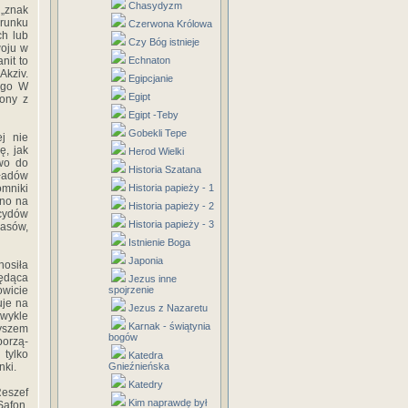
Chasydyzm
 „znak
erunku
Czerwona Królowa
ch lub
Czy Bóg istnieje
woju w
nit to
Echnaton
Akziv.
Egipcjanie
ego W
Egipt
zony z
Egipt -Teby
Gobekli Tepe
ej nie
ę, jak
Herod Wielki
two do
Historia Szatana
kładów
mniki
Historia papieży - 1
wno na
Historia papieży - 2
cydów
Historia papieży - 3
zasów,
Istnienie Boga
Japonia
nosiła
będąca
Jezus inne
owicie
spojrzenie
uje na
Jezus z Nazaretu
wykle
Karnak - świątynia
zyszem
bogów
porzą­
tylko
Katedra
nki.
Gnieźnieńska
Katedry
Reszef
Kim naprawdę był
Safon,