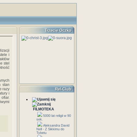
Trzecie Oczko
izacji
tele i
faktów
ce stel
otność
amych
n stan
e razy
Rel-Club
tury i
ofiar.
ciwymi
FILMOTEKA
5000 lat religii w 90
sek.
Aleksandra David
Nell - Z Sikkimu do
Tybetu