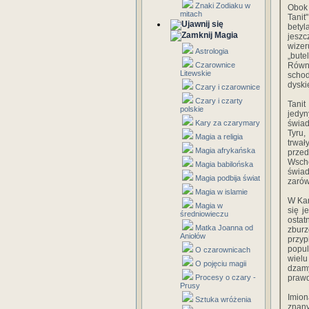
Znaki Zodiaku w
Obok 
mitach
Tanit
betyl
Magia
jeszc
wize­
Astrologia
„bute
Czarownice
Równ
Litewskie
schod
dyski
Czary i czarownice
Czary i czarty
Tanit
polskie
jedyn
Kary za czarymary
świad
Tyru,
Magia a religia
trwa
Magia afrykańska
przed
Wsch
Magia babilońska
świad
Magia podbija świat
zarów
Magia w islamie
W Kar
Magia w
się j
średniowieczu
ostat
Matka Joanna od
zburz
Aniołów
przy
popul
O czarownicach
wielu
O pojęciu magii
dzam
Procesy o czary -
prawd
Prusy
Imion
Sztuka wróżenia
znany