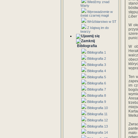
Wiedźmy znad
stano
Warty
bóstw
Wprowadzenie w
stępu
świat czarnej magii
Liber
Wróżbiarstwo w ST
W okr
Z klątwą im do
przys
twarzy
szere
punic
Bibliografia
W ob
Herak
Bibliografia 1
walcz
Bibliografia 2
obecn
któ­r
Bibliografia 3
wypra
Bibliografia 4
Ten w
Bibliografia 5
zapew
Bibliografia 6
im cz
Bibliografia 7
bogó
wymie
Bibliografia 8
Aresa
Bibliografia 9
trzeb
miejs
Bibliografia 10
Karta
Bibliografia 11
Melka
Bibliografia 12
Zwrac
Bibliografia 13
pante
Bibliografia 14
mało 
odwro