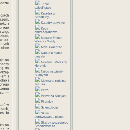
hodzie
Jezus -
dzieciństwo
Katedra w
pcjach
Strasburgu
razem,
Katedry gotyckie
ieku i
tórego
Kody
a więc
chrześcijaństwa
kiem,
Masaru Emoto -
 w po­
Wieści z Wody
lnych
Mnisi i kacerze
e obce
Nauka o stanie
umyslu
uje na
Newton - Mroczny
znaczy
Heretyk
zję do
Niebo na ziemi -
Przej­
Buddyzm
niem i
edno i
Nieznana rodzina
tórego
Jezusa
 czemu
Petra
ości —
Pierwsza Krucjata
Piramidy
stać w
Scjentologia
okach,
est to
Skala
porównawcza planet
Skarby wczesnego
dko na
Średniowiecza
dnej z