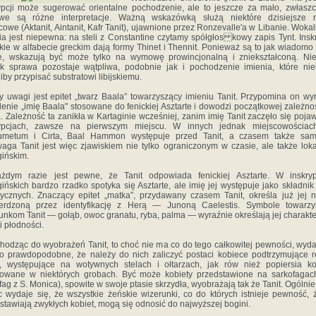
ypcji może sugerować orientalne pochodzenie, ale to jeszcze za mało, zwłasz
iwe są różne interpretacje. Ważną wskazówką służą niektóre dzisiejsze 
cowe (Aktanit, Aintanit, Kafr Tanit), ujawnione przez Ronzevalle'a w Libanie. Wokal
ia jest niepewna: na steli z Constantine czytamy spółgłos­ kowy zapis Tynt. Insk
kie w alfabecie greckim dają formy Thinet i Thennit. Ponieważ są to jak wiadomo 
e, wskazują być może tylko na wymowę prowincjonalną i znie­kształconą. Ni
k sprawa pozostaje wątpliwa, podob­nie jak i pochodzenie imienia, które nie
liby przypisać substratowi libijskiemu.
 uwagi jest epitet „twarz Baala” towarzyszący imieniu Tanit. Przypomina on wy
lenie „imię Baala" stosowa­ne do fenickiej Asztarte i dowodzi początkowej zależno
. Zależność ta zanikła w Kartaginie wcześniej, zanim imię Tanit zaczęło się poja
rypcjach, zawsze na pierwszym miejscu. W innych jednak miejscowościach
umetum i Cirta, Baal Hammon występuje przed Tanit, a czasem także samo
aga Tanit jest więc zjawiskiem nie tylko ograni­czonym w czasie, ale także lok
gińskim.
żdym razie jest pewne, że Tanit odpowiada fenickiej Asztarte. W inskryp
gińskich bardzo rzadko spotyka się Asztarte, ale imię jej występuje jako składnik
rycznych. Znaczący epitet „matka”, przydawany czasem Tanit, określa już jej n
ierdzoną przez identyfikację z Herą — Junoną Caelestis. Symbole towarzy
unkom Ta­nit — gołąb, owoc granatu, ryba, palma — wyraźnie określają jej charakte
i płodności.
hodząc do wyobrażeń Tanit, to choć nie ma co do tego całkowitej pewności, wyda
 prawdopodobne, że na­leży do nich zaliczyć postaci kobiece podtrzymujące 
i, występujące na wotywnych stelach i ołtarzach, jak rów ­nież popiersia k
owane w niektórych grobach. Być może kobiety przedstawione na sarkofagac
fag z S. Monica), spowite w swoje ptasie skrzydła, wyobrażają tak ­że Tanit. Ogólnie
c wydaje się, że wszystkie żeńskie wizerunki, co do których istnieje pewność, 
stawiają zwykłych kobiet, mogą się odnosić do najwyższej bogini.