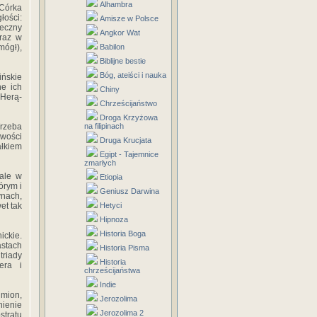
Alhambra
(Córka
łości:
Amisze w Polsce
eczny
Angkor Wat
yraz w
ógł),
Babilon
Biblijne bestie
Bóg, ateiści i nauka
ńskie
ne ich
Chiny
 Herą-
Chrześcijaństwo
Droga Krzyżowa
Trzeba
na filipinach
wości
Druga Krucjata
łkiem
Egipt - Tajemnice
zmarłych
 ale w
Etiopia
órym i
Geniusz Darwina
ynach,
et tak
Hetyci
Hipnoza
Historia Boga
ickie.
astach
Historia Pisma
triady
Historia
era i
chrześcijaństwa
Indie
imion,
Jerozolima
nienie
Jerozolima 2
stratu