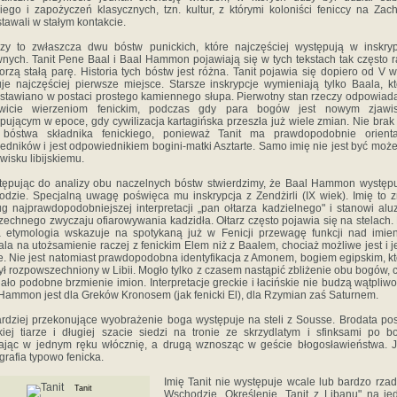
skiego i zapożyczeń klasycznych, tzn. kultur, z któ­rymi koloniści feniccy na Zac
tawali w stałym kon­takcie.
zy to zwłaszcza dwu bóstw punickich, które najczęściej występują w inskry
nych. Tanit Pene Baal i Baal Hammon pojawiają się w tych tekstach tak często 
orzą stałą parę. Historia tych bóstw jest różna. Tanit pojawia się dopiero od V w
je najczęściej pierwsze miejsce. Starsze inskrypcje wymieniają tylko Baala, k
stawia­no w postaci prostego kamiennego słupa. Pierwotny stan rzeczy odpowiad
owicie wierzeniom fenickim, podczas gdy para bogów jest nowym zjawis
pującym w epoce, gdy cywilizacja kartagińska przeszła już wiele zmian. Nie brak
i bóstwa składnika fenickiego, ponieważ Tanit ma prawdopodobnie orienta
edników i jest odpowiednikiem bogini-matki Asztarte. Samo imię nie jest być moż
­wisku libijskiemu.
tępując do analizy obu naczelnych bóstw stwierdzimy, że Baal Hammon występ
dzie. Specjalną uwagę poświęca mu inskrypcja z Zendżirli (IX wiek). Imię to 
g najprawdopodobniejszej interpretacji „pan ołtarza ka­dzielnego" i stanowi alu
echnego zwyczaju ofiaro­wywania kadzidła. Ołtarz często pojawia się na stelach. 
a etymologia wskazuje na spotykaną już w Fenicji przewagę funkcji nad imie
la na utożsamienie raczej z feni­ckim Elem niż z Baalem, chociaż możliwe jest i j
e. Nie jest natomiast prawdopodobna identyfikacja z Amonem, bo­giem egipskim, k
był rozpowszechniony w Libii. Mogło tylko z czasem nastąpić zbliżenie obu bogów,
jało podobne brzmienie imion. Interpretacje greckie i łacińskie nie budzą wątpliw
Hammon jest dla Greków Kronosem (jak fenicki El), dla Rzymian zaś Saturnem.
rdziej przekonujące wyobrażenie boga występuje na steli z Sousse. Brodata po
iej tiarze i długiej szacie siedzi na tronie ze skrzydlatym i sfinksami po b
ając w jednym ręku włócznię, a drugą wznosząc w geście błogosła­wieństwa. J
grafia typowo fenicka.
Imię Tanit nie występuje wcale lub bardzo rza
Tanit
Wscho­dzie. Określenie „Tanit z Libanu" na je