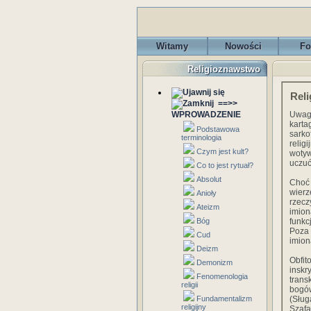
Witamy
Nowości
Fo
Religioznawstwo
Reli
==>>
WPROWADZENIE
Uwagi
karta
Podstawowa
sarko
terminologia
religi
Czym jest kult?
wotyw
uczuć
Co to jest rytuał?
Absolut
Choć
wierz
Anioły
rzecz
Ateizm
imion
Bóg
funkc
Poza 
Cud
imion
Deizm
Obfi
Demonizm
inskr
Fenomenologia
trans
religii
bogów
Fundamentalizm
(Słu
religijny
Szafa