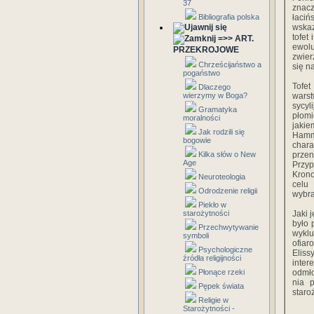
37
znacz
Bibliografia polska
łaciń
wskaz
tofet
=>> ART.
ewolu
PRZEKROJOWE
zwier
Chrześcijaństwo a
się n
pogaństwo
Tofet
Dlaczego
wierzymy w Boga?
warst
sycyl
Gramatyka
płomi
moralności
jaki
Jak rodzili się
Hammo
bogowie
chara
Kilka słów o New
przen
Age
Przy
Krono
Neuroteologia
celu 
Odrodzenie religii
wybra
Piekło w
starożytności
Jaki 
było 
Przechwytywanie
wyklu
symboli
ofiar
Psychologiczne
Elis
źródła religijności
inter
Płonące rzeki
odmło
nia 
Pępek świata
staro
Religie w
Starożytności -