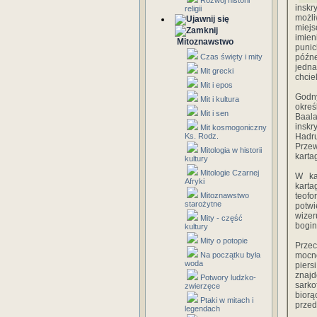
Rozwój historii
inskr
religii
możl
miejs
imien
Mitoznawstwo
punic
Czas święty i mity
póź­n
jedna
Mit grecki
chcie
Mit i epos
Godny
Mit i kultura
okreś
Mit i sen
Baala
insk
Mit kosmogoniczny
Ks. Rodz.
Hadr
Przew
Mitologia w historii
karta
kultury
Mitologie Czarnej
W ka
Afryki
karta
Mitoznawstwo
teofo
starożytne
potw
wizer
Mity - część
bogin
kultury
Mity o potopie
Przec
Na początku była
mocno
woda
piers
znajd
Potwory ludzko-
sarko
zwierzęce
biorą
Ptaki w mitach i
przed
legendach