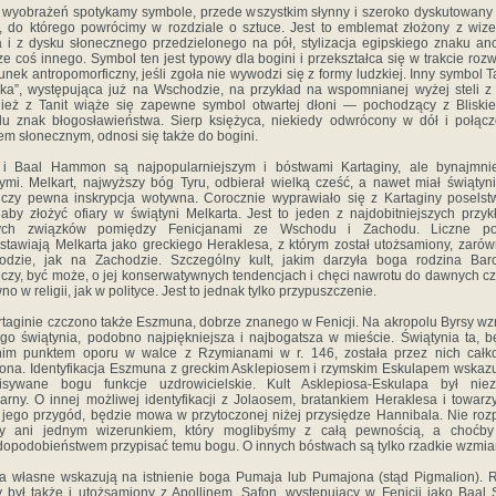
wyobrażeń spotykamy symbole, przede wszystkim słyn­ny i szeroko dyskutowany
", do którego powrócimy w rozdziale o sztuce. Jest to emblemat złożony z wiz
a i z dysku słonecznego przedzielonego na pół, stylizacja egipskiego znaku an
ze coś innego. Symbol ten jest typowy dla bogini i przekształca się w trakcie roz
runek antropomorficzny, jeśli zgoła nie wywodzi się z formy ludzkiej. Inny symbol Ta
lka”, występująca już na Wschodzie, na przykład na wspomnianej wyżej steli z 
ież z Tanit wiąże się zapewne symbol otwartej dłoni — pochodzący z Bliski
u znak błogosławieństwa. Sierp księżyca, niekiedy odwrócony w dół i połąc
em sło­necznym, odnosi się także do bogini.
 i Baal Hammon są najpopularniejszym i bóstwami Karta­giny, ale bynajmni
ymi. Melkart, najwyższy bóg Tyru, odbierał wielką cześć, a nawet miał świątyni
­czy pewna inskrypcja wotywna. Corocznie wyprawiało się z Kartaginy posels
 aby złożyć ofiary w świątyni Melkarta. Jest to jeden z najdobitniejszych przy
łych związków pomiędzy Fenicjanami ze Wschodu i Zachodu. Liczne po
stawiają Melkarta jako greckiego Heraklesa, z którym został utożsamiony, zaró
odzie, jak na Zachodzie. Szczególny kult, jakim darzyła boga rodzina Bar
czy, być może, o jej konserwatywnych tendencjach i chęci nawrotu do dawnych c
no w religii, jak w polityce. Jest to jednak tylko przypuszczenie.
taginie czczono także Eszmuna, dobrze znanego w Fe­nicji. Na akropolu Byrsy wz
ego świątynia, podobno najpiękniejsza i najbogatsza w mieście. Świątynia ta, 
nim punktem oporu w walce z Rzymianami w r. 146, została przez nich całk
ona. Identyfikacja Eszmuna z greckim Asklepiosem i rzymskim Eskulapem wskaz
pisywane bogu funkcje uzdrowicielskie. Kult Asklepiosa-Eskulapa był nie­z
arny. O innej możliwej identyfikacji z Jolaosem, bratankiem Heraklesa i towar
 jego przygód, będzie mowa w przytoczonej niżej przysiędze Hannibala. Nie roz
y ani jednym wizerunkiem, który moglibyśmy z całą pewnością, a choćby 
opodobieństwem przypisać temu bogu. O innych bóstwach są tylko rzadkie wzmia
a własne wskazują na istnienie boga Pumaja lub Pumajona (stąd Pigmalion). 
 był także i utożsamiony z Apollinem. Safon, występujący w Fenicji jako Baal 