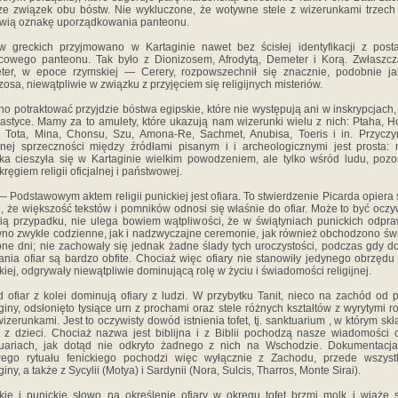
cze związek obu bóstw. Nie wykluczone, że wotywne stele z wi­zerunkami trzech 
wią oznakę uporządkowania pante­onu.
 greckich przyjmowano w Kartaginie nawet bez ścisłej identyfikacji z post
cowego panteonu. Tak było z Dio­nizosem, Afrodytą, Demeter i Korą. Zwłaszcz
er, w epoce rzymskiej — Cerery, rozpowszechnił się znacznie, po­dobnie ja
zosa, niewątpliwie w związku z przyjęciem się religijnych misteriów.
o potraktować przyjdzie bóstwa egipskie, które nie występują ani w inskrypcjach,
styce. Mamy za to amulety, które ukazują nam wizerunki wielu z nich: Ptaha, H
 Tota, Mina, Chonsu, Szu, Amona-Re, Sachmet, Anubisa, Toeris i in. Przyczy
nej sprzeczności między źródłami pisanym i i archeologicznymi jest prosta:
ka cieszyła się w Kartaginie wielkim powodzeniem, ale tylko wśród ludu, pozo
kręgiem religii oficjalnej i państwowej.
 — Podstawowym aktem religii punickiej jest ofiara. To stwierdzenie Picarda opiera 
e, że większość tekstów i pomników odnosi się właśnie do ofiar. Może to być oczy
ią przypadku, nie ulega bowiem wątpliwości, że w świąty­niach punickich odpr
no zwykłe codzienne, jak i nadzwyczajne ceremonie, jak również obchodzono św
one dni; nie zachowały się jednak żadne ślady tych uro­czystości, podczas gdy 
ania ofiar są bardzo obfite. Chociaż więc ofiary nie stanowiły jedynego obrzędu r
ckiej, odgrywały niewątpliwie dominującą rolę w życiu i świadomości religijnej.
 ofiar z kolei dominują ofiary z ludzi. W przybytku Tanit, nieco na zachód od 
giny, odsłonięto tysiące urn z prochami oraz stele różnych kształtów z wyrytymi r
wizerunkami. Jest to oczywisty dowód istnienia tofet, tj. sanktuarium , w którym sk
y z dzieci. Chociaż nazwa jest biblijna i z Biblii pochodzą nasze wiadomości 
u­ariach, jak dotąd nie odkryto żadnego z nich na Wschodzie. Dokumentacj
wego rytuału fenickiego pochodzi więc wyłącznie z Zachodu, przede wszyst
iny, a także z Sycylii (Motya) i Sardynii (Nora, Sulcis, Tharros, Monte Sirai).
kie i punickie słowo na określenie ofiary w okręgu tofet brzmi molk i wiąże 