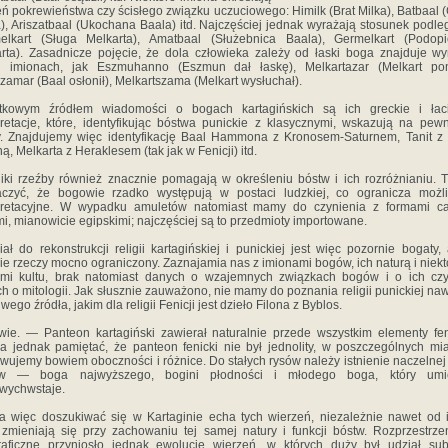
eń pokrewieństwa czy ścisłego związku uczuciowego: Himilk (Brat Milka), Batbaal 
), Ariszatbaal (Ukochana Baala) itd. Najczęściej jednak wyrażają stosunek podleg
elkart (Sługa Melkarta), Amatbaal (Służebnica Baala), Germelkart (Pod­opi
rta). Zasadnicze pojęcie, że dola człowieka zależy od łaski boga znajduje w
ch imionach, jak Eszmuhanno (Eszmun dał łaskę), Melkartazar (Melkart pom
zamar (Baal osłonił), Melkartszama (Melkart wysłuchał).
tkowym źródłem wiadomości o bogach kartagińskich są ich greckie i łaci
pretacje, które, identyfikując bóstwa punickie z klasycznymi, wskazują na pew
. Znajdu­jemy więc identyfikację Baal Hammona z Kronosem-Saturnem, Tanit z
ą, Melkarta z Heraklesem (tak jak w Fe­nicji) itd.
ki rzeźby również znacznie pomagają w określeniu bóstw i ich rozróżnianiu. 
aczyć, że bogowie rzadko występują w postaci ludzkiej, co ogranicza możli
rpre­tacyjne. W wypadku amuletów natomiast mamy do czynienia z formami ca
i, mianowicie egipskimi; najczęściej są to przedmioty importowane.
iał do rekonstrukcji religii kartagińskiej i punickiej jest więc pozornie bogaty,
ie rzeczy mocno ograniczony. Zaznajamia nas z imionami bogów, ich naturą i niekt
ami kultu, brak natomiast danych o wzajemnych związkach bogów i o ich cz
h o mitologii. Jak słusznie zauwa­żono, nie mamy do poznania religii punickiej naw
­wego źródła, jakim dla religii Fenicji jest dzieło Filona z Byblos.
ie. — Panteon kartagiński zawierał naturalnie przede wszystkim elementy fen
a jednak pamiętać, że pan­teon fenicki nie był jednolity, w poszczególnych mi
­wujemy bowiem oboczności i różnice. Do stałych rysów należy istnienie naczelnej 
w — boga najwyższego, bogini płodności i młodego boga, który umi
wychwstaje.
 więc doszukiwać się w Kartaginie echa tych wierzeń, niezależnie nawet od 
 zmieniają się przy zachowaniu tej samej natury i funkcji bóstw. Rozprzestrze
aficzne przyniosło jednak ewolucję wierzeń, w których duży był udział sub