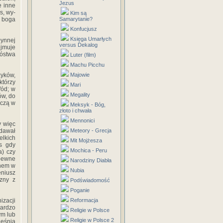
Jezus
e inne
s, wy­
Kim są
o boga
Samarytanie?
Konfucjusz
Księga Umarłych
łynnej
versus Dekalog
ejmuje
bóstwa
Luter (film)
Machu Picchu
zyków,
Majowie
którzy
Mari
Wód; w
Megality
ów, do
iczą w
Meksyk - Bóg,
złoto i chwała
Mennonici
y więc
ddawał
Meteory - Grecja
elkich
Mit Mojżesza
s gdy
Mochica - Peru
a) czy
apewne
Narodziny Diabła
onem w
Nubia
eniusz
czny z
Podświadomość
Poganie
izacji
Reformacja
bardzo
Religie w Polsce
ym lub
Religie w Polsce 2
ieśnia