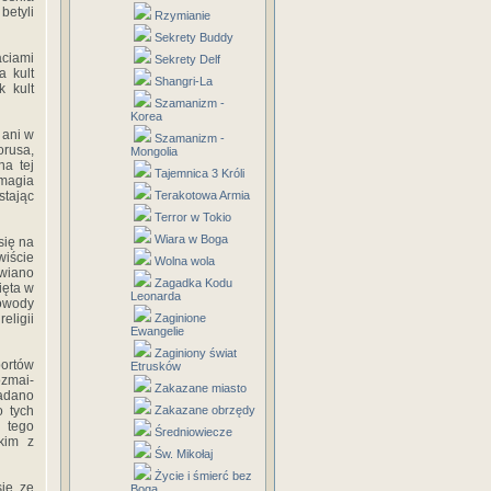
betyli
Rzymianie
Sekrety Buddy
aciami
Sekrety Delf
a kult
Shangri-La
k kult
Szamanizm -
Korea
 ani w
Szamanizm -
orusa,
Mongolia
na tej
Tajemnica 3 Króli
 magia
stając
Terakotowa Armia
Terror w Tokio
Wiara w Boga
się na
wiście
Wolna wola
awiano
Zagadka Kodu
ięta w
Leonarda
dowody
eligii
Zaginione
Ewangelie
Zaginiony świat
portów
Etrusków
ozmai­
Zakazane miasto
ładano
o tych
Zakazane obrzędy
a tego
Średniowiecze
kim z
Św. Mikołaj
Życie i śmierć bez
się ze
Boga