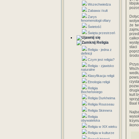
libij
Wszechwiedza
pozos
Zabawa i kult
Dotyc
Zarys
fenomenologii ofiary
wotyw
że tw
Świetość
zajmu
Święta przestrzeń
przed
całk
Religia
wystę
stac
Religia - jedna z
poprz
definicji
środo
Czym jest religia?
Przys
Religia - zjawisko
Wscho
naturalne
wedłu
Klasyfikacja religii
powsz
rzyst
Etnologia religii
pozwa
Religia
drugi
Bocheńskiego
kult 
Religia Durkheima
sprzy
Baal 
Religia Rousseau
Religia Skinnera
Najba
wysok
Religia
obywatelska
trzym
ikono
Religia w XIX wieku
Religia w kulturze