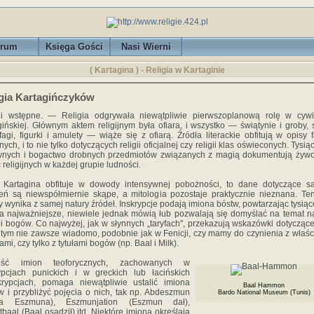
rum
Księga Gości
Nasi Wierni
( Kartagina ) - Religia w Kartaginie
gia Kartagińczyków
 wstępne. — Religia odgrywała niewątpliwie pierwszopla­nową rolę w cywil
gińskiej. Głównym aktem religij­nym była ofiara, i wszystko — świątynie i groby, s
fa­gi, figurki i amulety — wiąże się z ofiarą. Źródła literackie obfi­tują w opisy 
jnych, i to nie tylko dotyczących religii oficjalnej czy religii klas oświeconych. Tysią
nych i bogactwo drobnych przedmiotów związanych z magią doku­mentują żyw
 religijnych w każdej grupie ludności.
 Kartagina obfituje w dowody intensywnej pobożności, to dane dotyczące s
eń są niewspółmiernie skąpe, a mi­tologia pozostaje praktycznie nieznana. Te
y wynika z samej natury źródeł. Inskrypcje podają imiona bóstw, powta­rzając tysiąc
a najważniejsze, niewiele jednak mówią łub pozwalają się domyślać na temat na
ji bogów. Co najwyżej, jak w słynnych „taryfach", przekazują wskazówki dotyczące 
tym nie zawsze wiadomo, podobnie jak w Fenicji, czy mamy do czynienia z właś
ami, czy tylko z tytułami bogów (np. Baal i Milk).
tość imion teoforycznych, zachowanych w
ypcjach punickich i w greckich lub łacińskich
krypcjach, pomaga niewątpliwie ustalić imiona
Baal Hammon
 i przybliżyć pojęcia o nich, tak np. Abdeszmun
Bardo National Museum (Tunis)
ga Eszmuna), Eszmunjation (Eszmun dał),
tbaal (Baal osądził) itd. Niektóre imiona określają