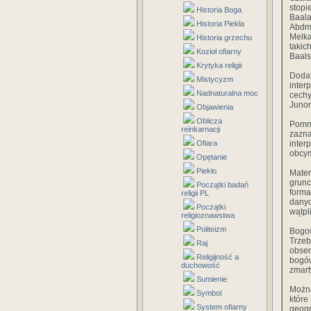
stopi
Historia Boga
Baala
Historia Piekła
Abdm
Melka
Historia grzechu
taki
Kozioł ofiarny
Baals
Krytyka religii
Doda
Mistycyzm
inter
Nadnaturalna moc
cechy
Junon
Objawienia
Oblicza
Pomni
reinkarnacji
zazn
Ofiara
inte
obcym
Opętanie
Piekło
Mater
grunc
Początki badań
for­m
religii PL
danyc
Początki
wątpli
religioznawstwa
Politeizm
Bogow
Trzeb
Raj
obser
Religijność a
bogó
duchowość
zmart
Sumienie
Można
Symbol
które
System ofiarny
geogr