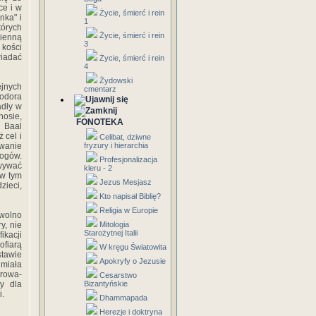
ce i w
Życie, śmierć i rein
nka" i
1
tórych
Życie, śmierć i rein
mienną
3
 kości
wiadać
Życie, śmierć i rein
4
Żydowski
ejnych
cmentarz
iodora
adły w
nosie,
FONOTEKA
 Baal
 cel i
Celibat, dziwne
ewanie
fryzury i hierarchia
bogów.
Profesjonalizacja
wywać
kleru - 2
 w tym
Jezus Mesjasz
zieci,
Kto napisał Biblię?
Religia w Europie
 wolno
y, nie
Mitologia
Starożytnej Italii
ikacji
ofiarą
W kręgu Światowita
tawie
Apokryfy o Jezusie
 miała
arowa­
Cesarstwo
y dla
Bizantyńskie
i.
Dhammapada
Herezje i doktryna