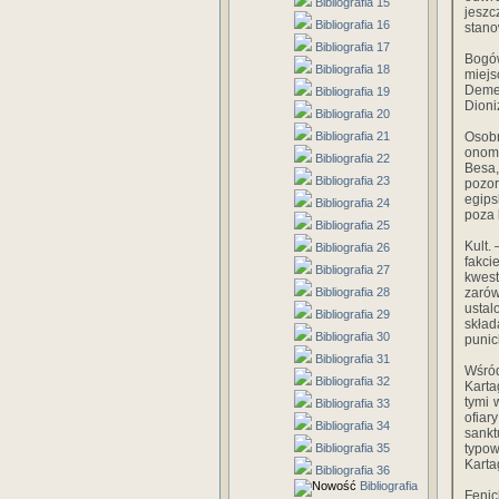
Bibliografia 15
jesz­
Bibliografia 16
stano
Bibliografia 17
Bogów
Bibliografia 18
miejs
Demet
Bibliografia 19
Dioni
Bibliografia 20
Bibliografia 21
Osobn
onoma
Bibliografia 22
Besa,
Bibliografia 23
pozor
egips
Bibliografia 24
poza 
Bibliografia 25
Kult.
Bibliografia 26
fakci
Bibliografia 27
kwest
Bibliografia 28
zarów
ustal
Bibliografia 29
skład
Bibliografia 30
pu­ni
Bibliografia 31
Wśród
Bibliografia 32
Karta
tymi 
Bibliografia 33
ofiar
Bibliografia 34
sankt
Bibliografia 35
typo
Kartag
Bibliografia 36
Bibliografia
Fenic