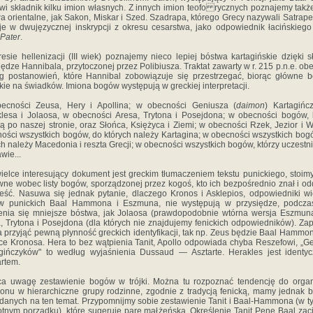
wi składnik kilku imion własnych. Z innych imion teofo rycznych poznajemy takż
a orientalne, jak Sakon, Miskar i Szed. Szadrapa, którego Grecy nazywali Satrape
je w dwujęzycznej inskrypcji z okresu cesarstwa, jako od­powiednik łacińskieg
 Pater
.
esie hellenizacji (III wiek) poznajemy nieco lepiej bó­stwa kartagińskie dzięki s
iędze Hannibala, przyto­czonej przez Polibiusza. Traktat zawarty w r. 215 p.n.e. ob
g postanowień, które Hannibal zobowiązuje się przestrze­gać, biorąc główne 
kie na świadków. Imiona bogów występują w greckiej interpretacji.
ecności Zeusa, Hery i Apollina; w obecności Geniusza (
daimon
) Kartagińc
lesa i Jolaosa, w obecności Aresa, Trytona i Posejdo­na; w obecności bogów, 
ą po naszej stronie, oraz Słońca, Księ­życa i Ziemi; w obecności Rzek, Jezior i 
ości wszystkich bo­gów, do których należy Kartagina; w obecności wszystkich bog
ych należy Macedonia i reszta Grecji; w obecności wszystkich bogów, któ­rzy uczestn
wie...
ielce interesujący dokument jest greckim tłumaczeniem tekstu punickiego, stoim
ne wobec listy bogów, spo­rządzonej przez kogoś, kto ich bezpośrednio znał i o
eść. Nasuwa się jednak pytanie, dlaczego Kronos i Asklepios, odpowiedniki wi
w punickich Baal Hammona i Eszmuna, nie występują w przysiędze, podcza
nia się mniej­sze bóstwa, jak Jolaosa (prawdopodobnie wtórna wersja Eszmun
, Trytona i Posejdona (dla których nie znajdujemy fenickich odpowiedników). Z
a przyjąć pewną płyn­ność greckich identyfikacji, tak np. Zeus będzie Baal Hamm
ce Kronosa. Hera to bez wątpienia Tanit, Apollo odpo­wiada chyba Reszefowi, „G
gińczyków" to według wyjaśnienia Dussaud — Asztarte. Herakles jest identy
rtem.
a uwagę zestawienie bogów w trójki. Można tu rozpo­znać tendencję do organ
onu w hierarchiczne grupy rodzinne, zgodnie z tradycją fenicką, mamy jednak 
danych na ten temat. Przypomnijmy sobie zestawienie Tanit i Baal-Hammona (w t
tnym porządku), które suge­ruje parę małżeńską. Określenie Tanit Pene Baal zac