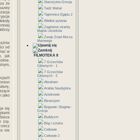
Starożytna Grecja
cza że
nazwy
Tadź Mahal
izacja
Tajemnice Egiptu 2
rypcje
teksty
Wielkie pytania
emniej
Zaginione skarby
którzy
Majów i Azteków
Zwoje Znad Morza
Martwego
raźnie
ści od
wiać w
FILMOTEKA II
, jak
tnie.
7 Grzechów
alnym,
Głównych - 1
7 Grzechów
Głównych - 2
cjach
 imion
Abraham
aturę,
Arabia Saudyjska
szące
Aztekowie
r jako
Bizancjum
Bogowie i Boginie -
je się
Grecja
rękami
obiece
Buddyzm
h (np.
Bóg i sztuka
 rzecz
Celtowie
że nie
Celtowie 2