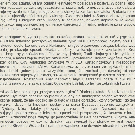
eniem posiadania. Ofiara oddana jest więc w posiadanie bóstwa. W późnej epo
skiej adaptacji pojawia się rozszerzona nazwa molchomor, co znaczy „molk z bara
uje wyraźnie na ofiarę zastępczą ze zwierzęcia zamiast człowieka. Badania niek
 istotnie ujawniły kości małych zwierząt. Zwłaszcza tofet w Sousse obra­zuje zna
cję, której z biegiem czasu ulegały te sanktuaria, bowiem dopiero w IV wieku
ząt zaczy­nają pojawiać się w miejsce dziecięcych. Trudno jednak jeszcze wypo
a ten temat autorytatywnie.
 w Kartaginie służył od początku do końca historii mia­sta, jak widać z jego kol
w. Ofiary składano począt­kowo samemu tylko Baal Hammonowi. Słynny opis D
ijskiego, wedle którego dzieci kładziono na ręce brązo­wego posągu, tak aby wp
enie, przekazuje sposób składania ofiary i wskazuje przez wzmiankę o Kro
emu bogu były poświęcone. Jak wiemy jednak, Tanit skojarzyła się rychło z
nem, a nawet zajęła miejsce przed nim. Opowiadanie Diodora wyjaśnia również
kter ofiary. Gdy Agatokles zwyciężył w r. 310 Kartagińczyków i niespodzi
iósł walki na terytorium Afryki, Kartagińczycy byli przekonani, że ciężko obrazili 
pisali boski gniew przede wszystkim temu, że zamiast jak dawniej ofiaro
sowi dzieci najlepszych rodzin, pozwolili sobie zastępować je dziećmi specjalnie
kupowanymi. Postanowili więc naprawić błąd i zarządzili ofiarę z dwustu d
nych z najwybitniejszych rodzin. Obywatele byli tak gorliwi, że ze­brali ich trzysta.
jest właściwie sens tego „przejścia przez ogień"? Diodor powiada, że rodzicom nie
płakać. Być może chodziło po prostu o to, aby nie umniejszać żałobą wartości ofiar
czone jednak, że nie godziło się płakać w czasie obrządku, który prowadził do deif
owanych dzieci. Ta hipoteza, postawiona przez Dussaud, sugeruje związek z 
sy-Dydony, która dałaby początek rytuałowi. Ten sam Dussaud na pods
esujących podobieństw z tekstami ugaryckim i przypuszcza, że krwawa ofiara
dzić i wzmocnić boga, wiążąc go jednocześnie ściśle z ofiarodawcą. Zwyczaj ofi
pierwocin bóstwu — czy to dziecka, czy zwierząt lub plo­nów — jest typow
żytnego Bliskiego Wschodu. Liczne i niewątpliwe tego dowody odnajdujemy w Bibli