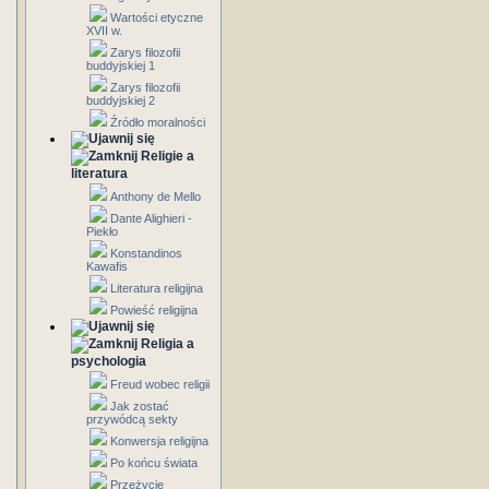
Wartości etyczne
XVII w.
Zarys filozofii
buddyjskiej 1
Zarys filozofii
buddyjskiej 2
Źródło moralności
Religie a
literatura
Anthony de Mello
Dante Alighieri -
Piekło
Konstandinos
Kawafis
Literatura religijna
Powieść religijna
Religia a
psychologia
Freud wobec religii
Jak zostać
przywódcą sekty
Konwersja religijna
Po końcu świata
Przeżycie