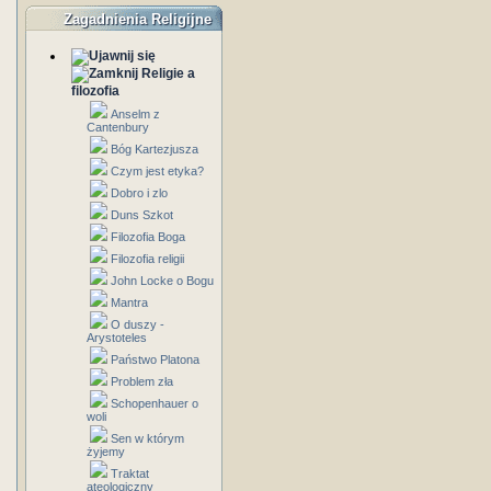
Zagadnienia Religijne
Religie a
filozofia
Anselm z
Cantenbury
Bóg Kartezjusza
Czym jest etyka?
Dobro i zlo
Duns Szkot
Filozofia Boga
Filozofia religii
John Locke o Bogu
Mantra
O duszy -
Arystoteles
Państwo Platona
Problem zła
Schopenhauer o
woli
Sen w którym
żyjemy
Traktat
ateologiczny