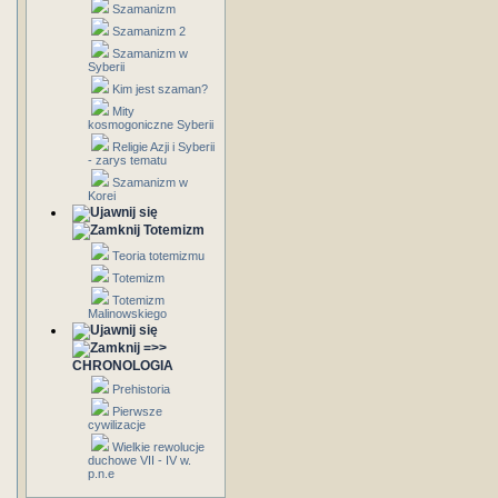
Szamanizm
Szamanizm 2
Szamanizm w
Syberii
Kim jest szaman?
Mity
kosmogoniczne Syberii
Religie Azji i Syberii
- zarys tematu
Szamanizm w
Korei
Totemizm
Teoria totemizmu
Totemizm
Totemizm
Malinowskiego
=>>
CHRONOLOGIA
Prehistoria
Pierwsze
cywilizacje
Wielkie rewolucje
duchowe VII - IV w.
p.n.e