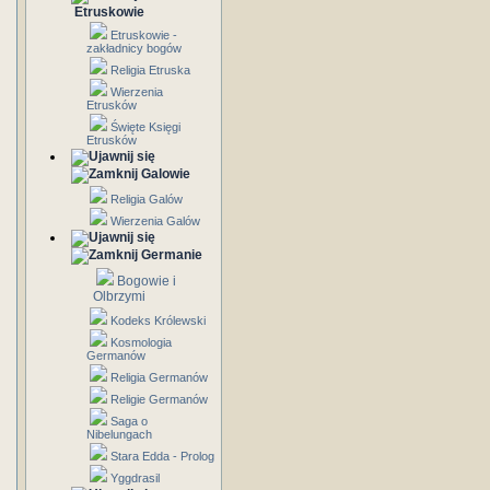
Etruskowie
Etruskowie -
zakładnicy bogów
Religia Etruska
Wierzenia
Etrusków
Święte Księgi
Etrusków
Galowie
Religia Galów
Wierzenia Galów
Germanie
Bogowie i
Olbrzymi
Kodeks Królewski
Kosmologia
Germanów
Religia Germanów
Religie Germanów
Saga o
Nibelungach
Stara Edda - Prolog
Yggdrasil