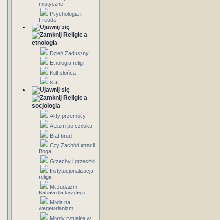
mistyczne
Psychologia r.
Freuda
Religie a
etnologia
Dzień Zaduszny
Etnologia religii
Kult słońca
Sati
Religie a
socjologia
Akty przemocy
Ateizm po czesku
Brat brud
Czy Zachód utracił
Boga
Grzechy i grzeszki
Instytucjonalizacja
religii
McJudaizm -
Kabała dla każdego!
Moda na
wegetarianizm
Mordy rytualne w