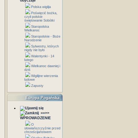
obyczaje
Polska wigilja
Poświęcić bożka,
czyli polskie
świętowanie Sobótki
Staropolska
Wielkanoc
Staropolskie - Boże
Narodzenie
Sylwestry, których
nigdy nie było
Walentynki - 14
lutego
Wielkanoc dawniej i
dziś
Wigilijne wierzenia
ludowe
Zapusty
Europa Pogańska
==>>
WPROWADZENIE
O
słowiańszczyźnie przed
chrześcijaństwem