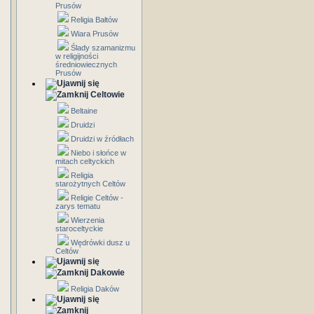
Prusów
Religia Bałtów
Wiara Prusów
Ślady szamanizmu
w religijności
średniowiecznych
Prusów
Celtowie
Beltaine
Druidzi
Druidzi w źródłach
Niebo i słońce w
mitach celtyckich
Religia
starożytnych Celtów
Religie Celtów -
zarys tematu
Wierzenia
staroceltyckie
Wędrówki dusz u
Celtów
Dakowie
Religia Daków