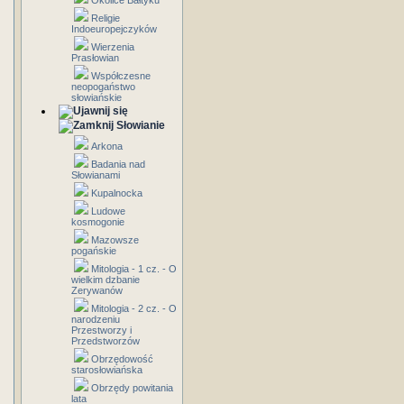
Okolice Bałtyku
Religie
Indoeuropejczyków
Wierzenia
Prasłowian
Współczesne
neopogaństwo
słowiańskie
Słowianie
Arkona
Badania nad
Słowianami
Kupalnocka
Ludowe
kosmogonie
Mazowsze
pogańskie
Mitologia - 1 cz. - O
wielkim dzbanie
Zerywanów
Mitologia - 2 cz. - O
narodzeniu
Przestworzy i
Przedstworzów
Obrzędowość
starosłowiańska
Obrzędy powitania
lata