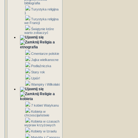
bibliografia
Turystyka religijna
1
Turystyka religijna
we Francji
Świątynie które
warto zobaczyć
Religia a
etnografia
Cmentarze polskie
Jajka wielkanocne
Podłaźniczka
Stary rok
Upiór!
Wampiry i Wilkołaki
Religie a
kobieta
7 kobiet Watykanu
Kobieta w
chrzescijaństwie
Kobieta w czasach
wypraw krzyżowych
Kobiety w Izraelu
Matylda z Canossy