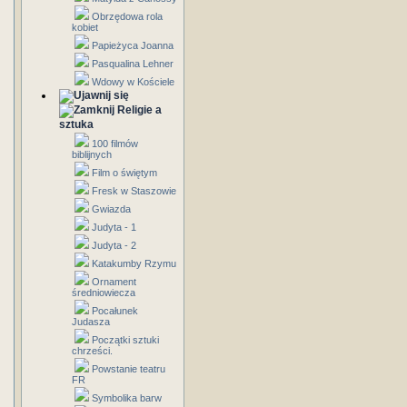
Obrzędowa rola
kobiet
Papieżyca Joanna
Pasqualina Lehner
Wdowy w Kościele
Religie a
sztuka
100 filmów
biblijnych
Film o świętym
Fresk w Staszowie
Gwiazda
Judyta - 1
Judyta - 2
Katakumby Rzymu
Ornament
średniowiecza
Pocałunek
Judasza
Początki sztuki
chrześci.
Powstanie teatru
FR
Symbolika barw