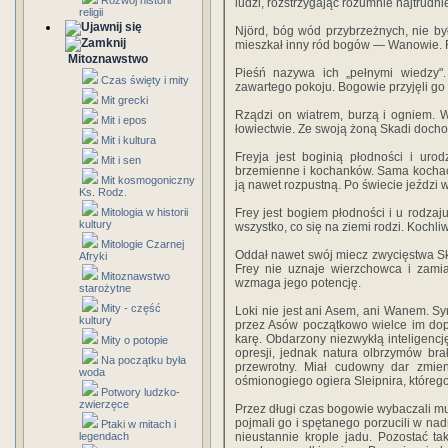
Rozwój historii
ludzi, rozstrzygając rozumnie najtrudni
religii
Njörd, bóg wód przybrzeżnych, nie b
mieszkał inny ród bogów — Wanowie. Rz
Mitoznawstwo
Pieśń nazywa ich „pełnymi wiedzy".
Czas święty i mity
zawartego pokoju. Bogowie przyjęli go
Mit grecki
Rządzi on wiatrem, burzą i ogniem. 
Mit i epos
łowiectwie. Ze swoją żoną Skadi dochow
Mit i kultura
Freyja jest boginią płodności i uro
Mit i sen
brzemienne i kochanków. Sama kochać si
Mit kosmogoniczny
ją nawet rozpustną. Po świecie jeździ
Ks. Rodz.
Mitologia w historii
Frey jest bogiem płodności i u rodza
kultury
wszystko, co się na ziemi rodzi. Kochl
Mitologie Czarnej
Oddał nawet swój miecz zwycięstwa Sk
Afryki
Frey nie uznaje wierzchowca i zami
Mitoznawstwo
wzmaga jego potencję.
starożytne
Mity - część
Loki nie jest ani Asem, ani Wanem. Sy
kultury
przez Asów początkowo wielce im dopo
karę. Obdarzony niezwykłą inteligencj
Mity o potopie
opresji, jednak natura olbrzymów bra
Na początku była
przewrotny. Miał cudowny dar zmieni
woda
ośmionogiego ogiera Sleipnira, któreg
Potwory ludzko-
zwierzęce
Przez długi czas bogowie wybaczali mu 
pojmali go i spętanego porzucili w nad
Ptaki w mitach i
legendach
nieustannie krople jadu. Pozostać ta