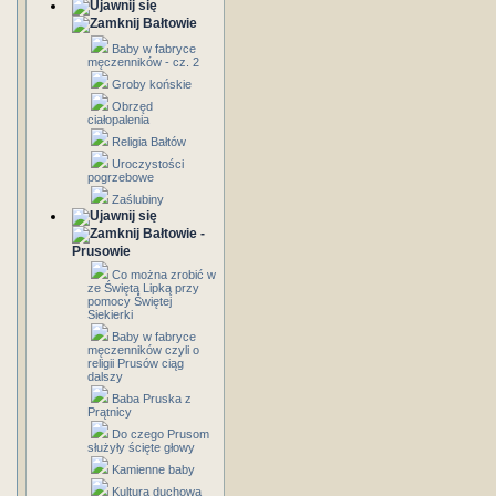
Bałtowie
Baby w fabryce
męczenników - cz. 2
Groby końskie
Obrzęd
ciałopalenia
Religia Bałtów
Uroczystości
pogrzebowe
Zaślubiny
Bałtowie -
Prusowie
Co można zrobić w
ze Świętą Lipką przy
pomocy Świętej
Siekierki
Baby w fabryce
męczenników czyli o
religii Prusów ciąg
dalszy
Baba Pruska z
Prątnicy
Do czego Prusom
służyły ścięte głowy
Kamienne baby
Kultura duchowa