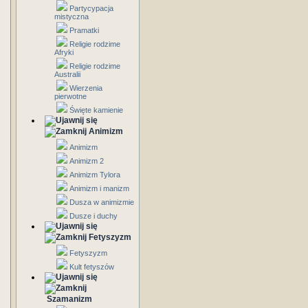
Partycypacja
mistyczna
Pramatki
Religie rodzime
Afryki
Religie rodzime
Australii
Wierzenia
pierwotne
Święte kamienie
Animizm
Animizm
Animizm 2
Animizm Tylora
Animizm i manizm
Dusza w animizmie
Dusze i duchy
Fetyszyzm
Fetyszyzm
Kult fetyszów
Szamanizm