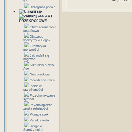
Nikt jeszcze 
37
Bibliografia polska
=>> ART.
PRZEKROJOWE
Chrześcijaństwo a
pogaństwo
Dlaczego
wierzymy w Boga?
Gramatyka
moralności
Jak rodzili się
bogowie
Kilka słów o New
Age
Neuroteologia
Odrodzenie religii
Piekło w
starożytności
Przechwytywanie
symboli
Psychologiczne
źródła religijności
Płonące rzeki
Pępek świata
Religie w
Starożytności -