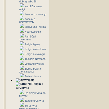
dobrzy albo źli
Karol Darwin o
religii
Kościół a ewolucja
Kościół a
uniwersytety
Medycyna i religia
Neuroteologia
Pan Bóg i
zwierzęta
Religia i geny
Religia i moralność
Religie a ekologia
Teologia Newtona
Vetulani o wierze
Ziemia płaska i
ziemia pusta
Śmierć duszy
Religia a
turystyka
Od pielgrzyma do
turysty
Tanatoturystyka
Turystyka
pielgrzymkowa -