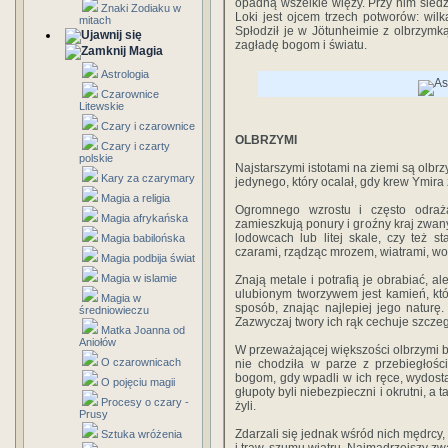
opadną wszelkie więzy. Przy nim siedz
Znaki Zodiaku w
Loki jest ojcem trzech potworów: wil
mitach
Spłodził je w Jötunheimie z olbrzymk
zagładę bogom i światu.
Magia
Astrologia
Czarownice
Litewskie
Czary i czarownice
OLBRZYMI
Czary i czarty
polskie
Najstarszymi istotami na ziemi są olbr
Kary za czarymary
jedynego, który ocalał, gdy krew Ymira z
Magia a religia
Ogromnego wzrostu i często odrażaj
Magia afrykańska
zamieszkują ponury i groźny kraj zwan
lodowcach lub litej skale, czy też s
Magia babilońska
czarami, rządząc mrozem, wiatrami, wo
Magia podbija świat
Magia w islamie
Znają metale i potrafią je obrabiać, a
ulubionym tworzywem jest kamień, któ
Magia w
sposób, znając najlepiej jego naturę
średniowieczu
Zazwyczaj twory ich rąk cechuje szcze
Matka Joanna od
Aniołów
W przeważającej większości olbrzymi byl
O czarownicach
nie chodziła w parze z przebiegłośc
bogom, gdy wpadli w ich ręce, wydostać
O pojęciu magii
głupoty byli niebezpieczni i okrutni, a t
Procesy o czary -
żyli.
Prusy
Zdarzali się jednak wśród nich mędrcy, 
Sztuka wróżenia