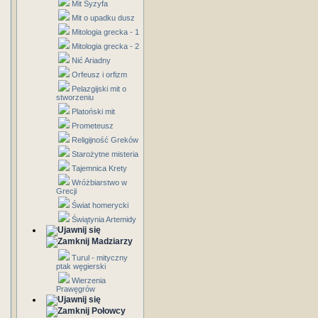
Mit Syzyfa
Mit o upadku dusz
Mitologia grecka - 1
Mitologia grecka - 2
Nić Ariadny
Orfeusz i orfizm
Pelazgijski mit o
stworzeniu
Platoński mit
Prometeusz
Religijność Greków
Starożytne misteria
Tajemnica Krety
Wróżbiarstwo w
Grecji
Świat homerycki
Świątynia Artemidy
Madziarzy
Turul - mityczny
ptak węgierski
Wierzenia
Prawęgrów
Połowcy