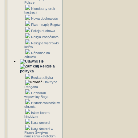
Polsce
Nieodparty urok
kastracji
Nowa duchowość
Piwo - napój Bogów
Policja duchowa
Religia i wspólnota
Religijne wędrówki
ludów
Różaniec na
zdrowie
Religie a
polityka
Boska polityka
Doktryna
Reagana
Hezbollah
wojownicy Boga
Historia wolności w
chrześ.
Islam kontra
hinduizm
Kara śmierci
Kara śmierci w
Piśmie Świętym i
nauczaniu katolickim