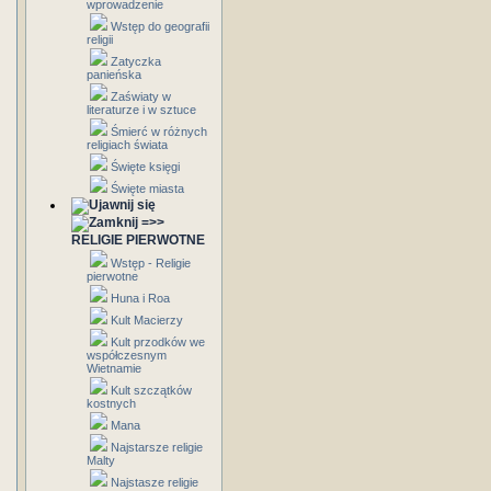
wprowadzenie
Wstęp do geografii
religii
Zatyczka
panieńska
Zaświaty w
literaturze i w sztuce
Śmierć w różnych
religiach świata
Święte księgi
Święte miasta
=>>
RELIGIE PIERWOTNE
Wstęp - Religie
pierwotne
Huna i Roa
Kult Macierzy
Kult przodków we
współczesnym
Wietnamie
Kult szczątków
kostnych
Mana
Najstarsze religie
Malty
Najstasze religie