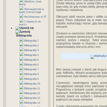
i traw, szumu wiatru. Najmądrzejszy zw
Wiedźmy znad
Źródle Wiedzy, jemu to oddał Odin jedn
Warty
jego rady, że gdy został zabity, głowę
Wprowadzenie w
myślenia i mówienia.
świat czarnej magii
Olbrzymi lubili mocne piwo i obfite ż
Wróżbiarstwo w ST
pijany Thurs zabawiał się w mało wy
Z klątwą im do
ludzkie, wzburzając morze, gdy płynęł
twarzy
mrozami.
Zrodzeni w ciemności olbrzymi nienawid
Bibliografia
ciepło promieni słonecznych. Przedmiot
radości, słońce i księżyc. Toteż wsz
Bibliografia 1
pogrążenia świata w chaosie i ciemn
Bibliografia 2
zapanowałaby wieczna zima i noc.
Bibliografia 3
Bibliografia 4
Bibliografia 5
Bibliografia 6
Bibliografia 7
Moc swoją czerpali z ziemi, jak trujące
jady Niflhellu, którymi przepojone był
Bibliografia 8
człowiekowi, było bliskie sercu olbrzy
Bibliografia 9
Ciemności, niedostępne skały, przer
Bibliografia 10
niezgłębione odmęty mórz stanowiły ic
Bibliografia 11
Pogodzony z bobami często urządzał 
pałacach. Nielitościwy dla żeglarzy, pr
Bibliografia 12
wesoły żywot na ucztach i zabawach,
Bibliografia 13
pięknych cór pana odmętów.
Bibliografia 14
Z rodu olbrzymów wywodziły się równie