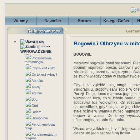
Witamy
Nowości
Forum
Księga Gości
N
Religioznawstwo
Germani
Bogowie i Olbrzymi w mito
==>>
WPROWADZENIE
BOGOWIE
Podstawowa
terminologia
Najwyżsi bogowie zwali się Asami. Pierw
bogiem mądrości, poezji, czarów i w
Czym jest kult?
Nie cofał się przed największym poświ
Co to jest rytuał?
ze studni wiedzy oddał w zastaw swoje
Absolut
Gdy chciał zgłębić istotę magii — pozn
Anioły
Yggdrasillu, złożony sam sobie w of
Ateizm
Poezji. Dzięki temu mądrość jego jest 
wszystkich tych, co w bitwie padną, 
Bóg
spoczywa los wojownika. On rozdaj
Cud
sprawiedliwie, gdyż często w jego bitw
stałe rośnie w Walhalli hufiec najmęż
Deizm
bogów w walce. Do bitwy wyrusza
Demonizm
ośmionogiego konia Sleipnira.
Fenomenologia
religii
Wśród wszystkich mężnych tego świata
cieszą się jego szczególną troską.
Fundamentalizm
religijny