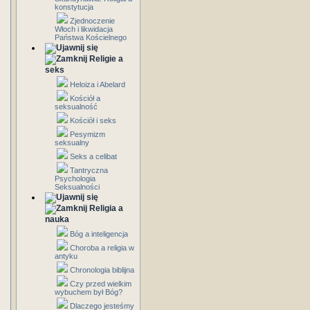
konstytucja
Zjednoczenie
Włoch i likwidacja
Państwa Kościelnego
Religie a
seks
Heloiza i Abelard
Kościół a
seksualność
Kościół i seks
Pesymizm
seksualny
Seks a celibat
Tantryczna
Psychologia
Seksualności
Religia a
nauka
Bóg a inteligencja
Choroba a religia w
antyku
Chronologia biblijna
Czy przed wielkim
wybuchem był Bóg?
Dlaczego jesteśmy