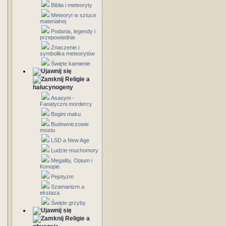
Biblia i meteoryty
Meteoryt w sztuce
materialnej
Podania, legendy i
przepowiednie
Znaczenie i
symbolika meteorytów
Święte kamienie
Religie a
halucynogeny
Asasyni -
Fanatyczni mordercy
Bogini maku
Budowniczowie
mostu
LSD a New Age
Ludzie-muchomory
Megality, Opium i
Konopie
Pejotyzm
Szamanizm a
ekstaza
Święte grzyby
Religie a