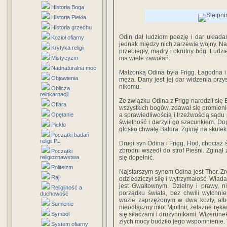
Historia Boga
Historia Piekła
Historia grzechu
Odin dał ludziom poezję i dar układan
Kozioł ofiarny
jednak między nich zarzewie wojny. Naucz
Krytyka religii
przebiegły, mądry i okrutny bóg. Ludzi
Mistycyzm
ma wiele zawołań.
Nadnaturalna moc
Małżonką Odina była Frigg. Łagodna i 
Objawienia
męża. Dany jest jej dar widzenia przys
nikomu.
Oblicza
reinkarnacji
Ze związku Odina z Frigg narodził się B
Ofiara
wszystkich bogów, zdawał się promien
Opętanie
a sprawiedliwością i trzeźwością sądu
świetność i darzyli go szacunkiem. Dop
Piekło
głosiło chwałę Baldra. Zginął na skutek
Początki badań
religii PL
Drugi syn Odina i Frigg, Höd, chociaż 
zbrodni wszedł do strof Pieśni. Zginął
Początki
religioznawstwa
się dopełnić.
Politeizm
Najstarszym synem Odina jest Thor. Zr
Raj
odziedziczył siłę i wytrzymałość. Wład
jest Gwałtownym. Dzielny i prawy, n
Religijność a
porządku świata, bez chwili wytchni
duchowość
wozie zaprzężonym w dwa kozły, alb
Sumienie
nieodłączny młot Mjöllnir, żelazne rękaw
Symbol
się siłaczami i drużynnikami. Wizerune
złych mocy budziło jego wspomnienie. T
System ofiarny