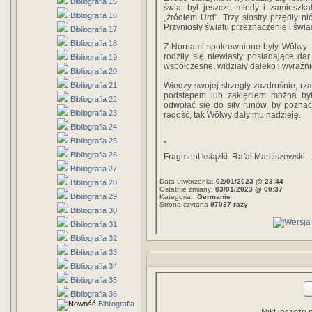
Bibliografia 15
świat był jeszcze młody i zamieszka
Bibliografia 16
„źródłem Urd". Trzy siostry przędły n
Przyniosły światu przeznaczenie i św
Bibliografia 17
Bibliografia 18
Z Nornami spokrewnione były Wölwy —
rodziły się niewiasty posiadające da
Bibliografia 19
współczesne, widziały daleko i wyraźnie 
Bibliografia 20
Bibliografia 21
Wiedzy swojej strzegły zazdrośnie, rza
podstępem lub zaklęciem można by
Bibliografia 22
odwołać się do siły runów, by poznać
Bibliografia 23
radość, tak Wölwy dały mu nadzieję.
Bibliografia 24
Bibliografia 25
*
Bibliografia 26
Fragment książki: Rafał Marciszewski -
Bibliografia 27
Data utworzenia:
02/01/2023 @ 23:44
Bibliografia 28
Ostatnie zmiany:
03/01/2023 @ 00:37
Bibliografia 29
Kategoria :
Germanie
Strona czytana
97037 razy
Bibliografia 30
Bibliografia 31
Bibliografia 32
Bibliografia 33
Bibliografia 34
Bibliografia 35
Bibliografia 36
Bibliografia