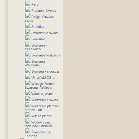
Perun
Pogański Łysiec
Religie Słowian -
zarys
Sobótka
Stworzenie świata
Słowianie
Słowianie -
ciekawostki
Słowianie Połabscy
Słowianie
Wschodni
Słowiańska dusza
Ukraiński Olimp
W kraju Peruna,
Swaroga i Welesa
Wieniec, wianki
Wierzenia Słowian
Wierzenia plemion
prapolskich
Wilcze plemię
Wodny świat
topielców i rusałek
Światowid ze
Zbrucza