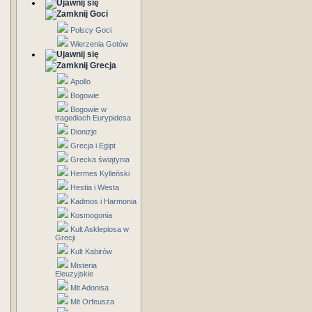
Goci
Polscy Goci
Wierzenia Gotów
Grecja
Apollo
Bogowie
Bogowie w
tragediach Eurypidesa
Dionizje
Grecja i Egipt
Grecka świątynia
Hermes Kylleński
Hestia i Westa
Kadmos i Harmonia
Kosmogonia
Kult Asklepiosa w
Grecji
Kult Kabirów
Misteria
Eleuzyjskie
Mit Adonisa
Mit Orfeusza