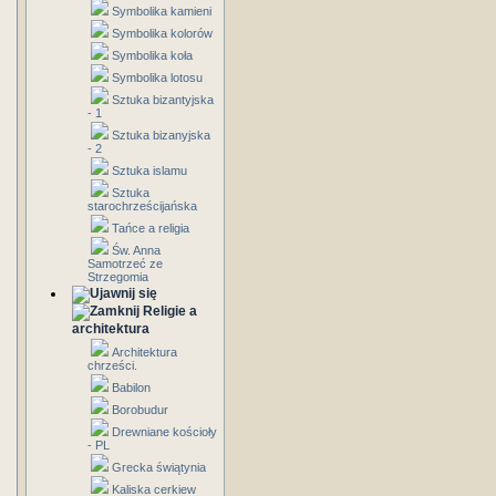
Symbolika kamieni
Symbolika kolorów
Symbolika koła
Symbolika lotosu
Sztuka bizantyjska
- 1
Sztuka bizanyjska
- 2
Sztuka islamu
Sztuka
starochrześcijańska
Tańce a religia
Św. Anna
Samotrzeć ze
Strzegomia
Religie a
architektura
Architektura
chrześci.
Babilon
Borobudur
Drewniane kościoły
- PL
Grecka świątynia
Kaliska cerkiew