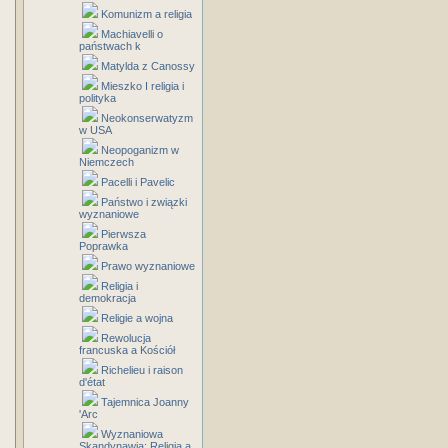
Komunizm a religia
Machiavelli o
państwach k
Matylda z Canossy
Mieszko I religia i
polityka
Neokonserwatyzm
w USA
Neopoganizm w
Niemczech
Pacelli i Pavelic
Państwo i związki
wyznaniowe
Pierwsza
Poprawka
Prawo wyznaniowe
Religia i
demokracja
Religie a wojna
Rewolucja
francuska a Kościół
Richelieu i raison
d'état
Tajemnica Joanny
'Arc
Wyznaniowa
Skandynawia: Religia a