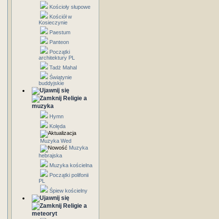
Kościoły słupowe
Kościół w
Kosieczynie
Paestum
Panteon
Początki
architektury PL
Tadż Mahal
Świątynie
buddyjskie
Religie a
muzyka
Hymn
Kolęda
Muzyka Wed
Muzyka
hebrajska
Muzyka kościelna
Początki polifonii
PL
Śpiew kościelny
Religie a
meteoryt