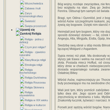
Wszechwiedza
Bóg wojny, rozdaje zwycięstwa, nie f
bez względu na stan. Zwą go Jedno
Zabawa i kult
Fenrira. Odsunął tym samym od świata 
Zarys
fenomenologii ofiary
Bragi, syn Odina i Gunnlöd, jest z bo
Świetość
wśród Asów szczególnymi łaskami, jeg
żywią się bogowie. Dzięki nim starość
Święta przestrzeń
Heimdall jest tym bogiem, który nie d
Religia
sposób dziewięć dziewic — fal, córek
Angeyja, Atla, Mirgjafa, Eistla, Gjalp, Im
Religia - jedna z
definicji
Siedzibę swą obrał u stóp mostu Bilrost
Czym jest religia?
łączącej Midgard z Asgardem.
Religia - zjawisko
naturalne
Sypia mniej niż ptak. Ma doskonały wzr
słyszy jak trawa i wełna na owcach ro
Klasyfikacja religii
złota. Posiada miecz Hoffud, od ciosu
Etnologia religii
który dmie w chwilach niebezpieczeńs
dosiada wspaniałego rumaka zwane
Religia
Bocheńskiego
Ostatniej Bitwy.
Religia Durkheima
Wśród Asów, najmocniejszy po Thorze
Religia Rousseau
buty pozwalające mu na swobodne cho
Religia Skinnera
Wali jest tym, który pomścił zabójstw
Religia
tylko dwa dni. Jego ojcem jest Odi
obywatelska
zręcznością w strzelaniu z łuku. Myśli
Religia w XIX wieku
Znakomity łucznik, łyżwiarz i narciarz.
Religia w kulturze
Forseti jest sędzią wśród bogów. Naro