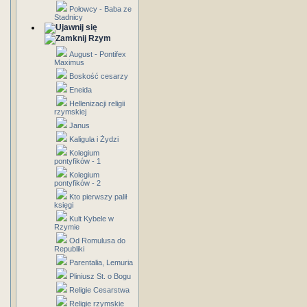
Połowcy - Baba ze
Stadnicy
Rzym
August - Pontifex
Maximus
Boskość cesarzy
Eneida
Hellenizacji religii
rzymskiej
Janus
Kaligula i Żydzi
Kolegium
pontyfików - 1
Kolegium
pontyfików - 2
Kto pierwszy palił
księgi
Kult Kybele w
Rzymie
Od Romulusa do
Republiki
Parentalia, Lemuria
Pliniusz St. o Bogu
Religie Cesarstwa
Religie rzymskie