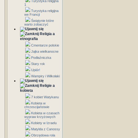
Turystyka religijna
1
Turystyka religijna
we Francji
Świątynie które
warto zobaczyć
Religia a
etnografia
Cmentarze polskie
Jajka wielkanocne
Podłaźniczka
Stary rok
Upiór!
Wampiry i Wilkołaki
Religie a
kobieta
7 kobiet Watykanu
Kobieta w
chrzescijaństwie
Kobieta w czasach
wypraw krzyżowych
Kobiety w Izraelu
Matylda z Canossy
Obrzędowa rola