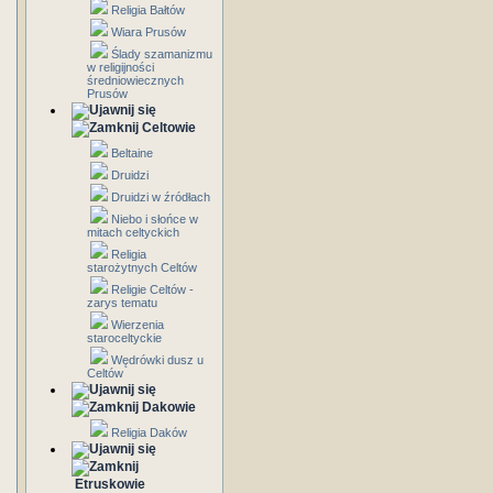
Religia Bałtów
Wiara Prusów
Ślady szamanizmu
w religijności
średniowiecznych
Prusów
Celtowie
Beltaine
Druidzi
Druidzi w źródłach
Niebo i słońce w
mitach celtyckich
Religia
starożytnych Celtów
Religie Celtów -
zarys tematu
Wierzenia
staroceltyckie
Wędrówki dusz u
Celtów
Dakowie
Religia Daków
Etruskowie