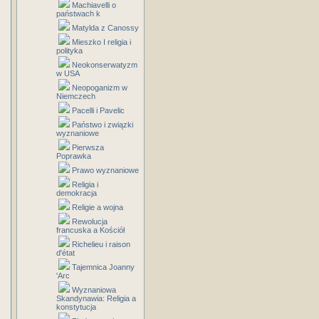
Machiavelli o
państwach k
Matylda z Canossy
Mieszko I religia i
polityka
Neokonserwatyzm
w USA
Neopoganizm w
Niemczech
Pacelli i Pavelic
Państwo i związki
wyznaniowe
Pierwsza
Poprawka
Prawo wyznaniowe
Religia i
demokracja
Religie a wojna
Rewolucja
francuska a Kościół
Richelieu i raison
d'état
Tajemnica Joanny
'Arc
Wyznaniowa
Skandynawia: Religia a
konstytucja