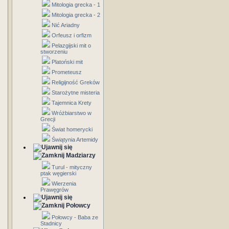
Mitologia grecka - 1
Mitologia grecka - 2
Nić Ariadny
Orfeusz i orfizm
Pelazgijski mit o
stworzeniu
Platoński mit
Prometeusz
Religijność Greków
Starożytne misteria
Tajemnica Krety
Wróżbiarstwo w
Grecji
Świat homerycki
Świątynia Artemidy
Madziarzy
Turul - mityczny
ptak węgierski
Wierzenia
Prawęgrów
Połowcy
Połowcy - Baba ze
Stadnicy