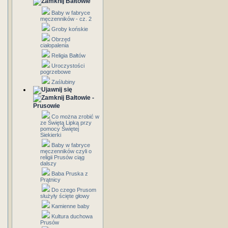
Bałtowie
Baby w fabryce
męczenników - cz. 2
Groby końskie
Obrzęd
ciałopalenia
Religia Bałtów
Uroczystości
pogrzebowe
Zaślubiny
Bałtowie -
Prusowie
Co można zrobić w
ze Świętą Lipką przy
pomocy Świętej
Siekierki
Baby w fabryce
męczenników czyli o
religii Prusów ciąg
dalszy
Baba Pruska z
Prątnicy
Do czego Prusom
służyły ścięte głowy
Kamienne baby
Kultura duchowa
Prusów