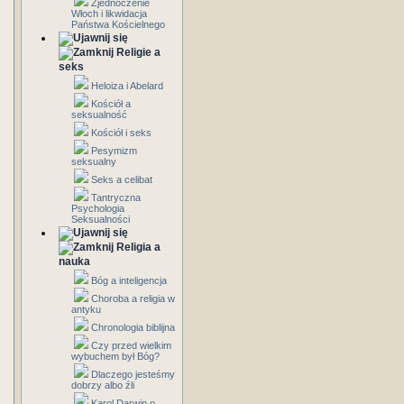
Zjednoczenie
Włoch i likwidacja
Państwa Kościelnego
Religie a
seks
Heloiza i Abelard
Kościół a
seksualność
Kościół i seks
Pesymizm
seksualny
Seks a celibat
Tantryczna
Psychologia
Seksualności
Religia a
nauka
Bóg a inteligencja
Choroba a religia w
antyku
Chronologia biblijna
Czy przed wielkim
wybuchem był Bóg?
Dlaczego jesteśmy
dobrzy albo źli
Karol Darwin o