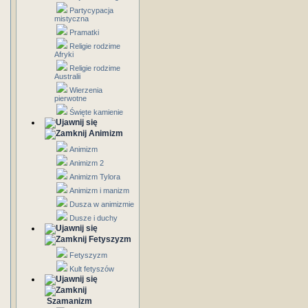
Partycypacja
mistyczna
Pramatki
Religie rodzime
Afryki
Religie rodzime
Australii
Wierzenia
pierwotne
Święte kamienie
Animizm
Animizm
Animizm 2
Animizm Tylora
Animizm i manizm
Dusza w animizmie
Dusze i duchy
Fetyszyzm
Fetyszyzm
Kult fetyszów
Szamanizm