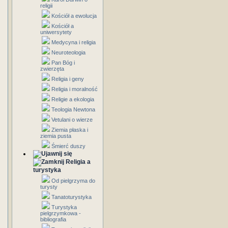
religii
Kościół a ewolucja
Kościół a
uniwersytety
Medycyna i religia
Neuroteologia
Pan Bóg i
zwierzęta
Religia i geny
Religia i moralność
Religie a ekologia
Teologia Newtona
Vetulani o wierze
Ziemia płaska i
ziemia pusta
Śmierć duszy
Religia a
turystyka
Od pielgrzyma do
turysty
Tanatoturystyka
Turystyka
pielgrzymkowa -
bibliografia