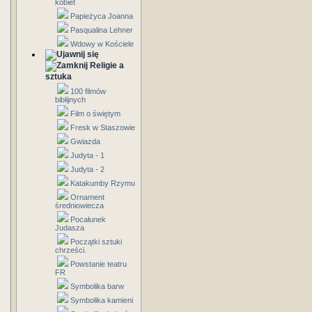
kobiet
Papieżyca Joanna
Pasqualina Lehner
Wdowy w Kościele
Religie a
sztuka
100 filmów
biblijnych
Film o świętym
Fresk w Staszowie
Gwiazda
Judyta - 1
Judyta - 2
Katakumby Rzymu
Ornament
średniowiecza
Pocałunek
Judasza
Początki sztuki
chrześci.
Powstanie teatru
FR
Symbolika barw
Symbolika kamieni