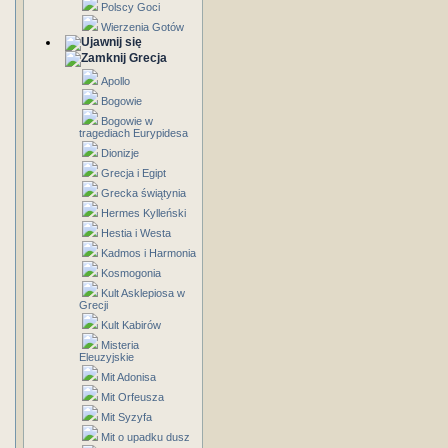
Polscy Goci
Wierzenia Gotów
Grecja
Apollo
Bogowie
Bogowie w
tragediach Eurypidesa
Dionizje
Grecja i Egipt
Grecka świątynia
Hermes Kylleński
Hestia i Westa
Kadmos i Harmonia
Kosmogonia
Kult Asklepiosa w
Grecji
Kult Kabirów
Misteria
Eleuzyjskie
Mit Adonisa
Mit Orfeusza
Mit Syzyfa
Mit o upadku dusz