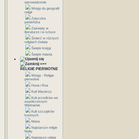
wprowadzenie
Wstęp do geografii
religii
Zatyczka
panieńska
Zaświaty w
literaturze i w sztuce
Śmierć w różnych
religiach świata
Święte księgi
Święte miasta
=>>
RELIGIE PIERWOTNE
Wstęp - Religie
pierwotne
Huna i Roa
Kult Macierzy
Kult przodków we
współczesnym
Wietnamie
Kult szczątków
kostnych
Mana
Najstarsze religie
Malty
Najstasze religie