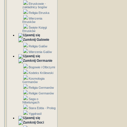
Etruskowie -
zakładnicy bogów
Religia Etruska
Wierzenia
Etrusków
Święte Księgi
Etrusków
Galowie
Religia Galów
Wierzenia Galów
Germanie
Bogowie i Olbrzymi
Kodeks Królewski
Kosmologia
Germanów
Religia Germanów
Religie Germanów
Saga o
Nibelungach
Stara Edda - Prolog
Yggdrasil
Goci