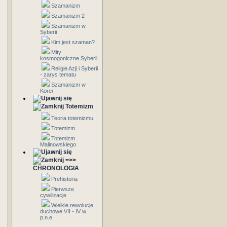
Szamanizm
Szamanizm 2
Szamanizm w
Syberii
Kim jest szaman?
Mity
kosmogoniczne Syberii
Religie Azji i Syberii
- zarys tematu
Szamanizm w
Korei
Totemizm
Teoria totemizmu
Totemizm
Totemizm
Malinowskiego
=>>
CHRONOLOGIA
Prehistoria
Pierwsze
cywilizacje
Wielkie rewolucje
duchowe VII - IV w.
p.n.e