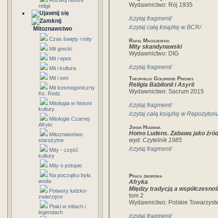
Rozwój historii
Wydawnictwo: Rój 1935
religii
/czytaj fragment/
/czytaj całą książkę w BCR/
Mitoznawstwo
Czas święty i mity
Rafał Maciszewski
Mity skandynawski
Mit grecki
Wydawnictwo: DIG
Mit i epos
/czytaj fragment/
Mit i kultura
Mit i sen
Theophilus Goldridge Pinches
Religia Babilonii i Asyrii
Mit kosmogoniczny
Wydawnictwo: Sacrum 2015
Ks. Rodz.
Mitologia w historii
/czytaj fragment/
kultury
/czytaj całą książkę w Repozytori
Mitologie Czarnej
Afryki
Johan Huizinga
Homo Ludens. Zabawa jako źródł
Mitoznawstwo
wyd. Czytelnik 1985
starożytne
/czytaj fragment/
Mity - część
kultury
Mity o potopie
Na początku była
Praca zbiorowa
woda
Afryka
Między tradycją a współczesnoś
Potwory ludzko-
tom 2
zwierzęce
Wydawnictwo: Polskie Towarzystw
Ptaki w mitach i
legendach
/czytaj fragment/