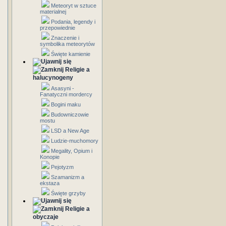
Meteoryt w sztuce
materialnej
Podania, legendy i
przepowiednie
Znaczenie i
symbolika meteorytów
Święte kamienie
Religie a
halucynogeny
Asasyni -
Fanatyczni mordercy
Bogini maku
Budowniczowie
mostu
LSD a New Age
Ludzie-muchomory
Megality, Opium i
Konopie
Pejotyzm
Szamanizm a
ekstaza
Święte grzyby
Religie a
obyczaje