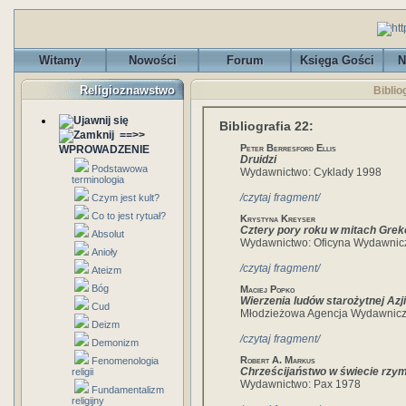
Witamy
Nowości
Forum
Księga Gości
N
Religioznawstwo
Biblio
Bibliografia 22:
==>>
Peter Berresford Ellis
WPROWADZENIE
Druidzi
Podstawowa
Wydawnictwo: Cyklady 1998
terminologia
/czytaj fragment/
Czym jest kult?
Co to jest rytuał?
Krystyna Kreyser
Cztery pory roku w mitach Grek
Absolut
Wydawnictwo: Oficyna Wydawnic
Anioły
/czytaj fragment/
Ateizm
Bóg
Maciej Popko
Wierzenia ludów starożytnej Azji
Cud
Młodzieżowa Agencja Wydawnic
Deizm
/czytaj fragment/
Demonizm
Robert A. Markus
Fenomenologia
Chrześcijaństwo w świecie rzy
religii
Wydawnictwo: Pax 1978
Fundamentalizm
religijny