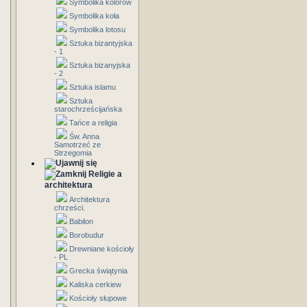
Symbolika kolorów
Symbolika koła
Symbolika lotosu
Sztuka bizantyjska
- 1
Sztuka bizanyjska
- 2
Sztuka islamu
Sztuka
starochrześcijańska
Tańce a religia
Św. Anna
Samotrzeć ze
Strzegomia
Religie a
architektura
Architektura
chrześci.
Babilon
Borobudur
Drewniane kościoły
- PL
Grecka świątynia
Kaliska cerkiew
Kościoły słupowe