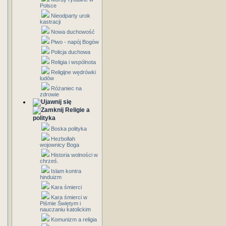
Polsce
Nieodparty urok
kastracji
Nowa duchowość
Piwo - napój Bogów
Policja duchowa
Religia i wspólnota
Religijne wędrówki
ludów
Różaniec na
zdrowie
Religie a
polityka
Boska polityka
Hezbollah
wojownicy Boga
Historia wolności w
chrześ.
Islam kontra
hinduizm
Kara śmierci
Kara śmierci w
Piśmie Świętym i
nauczaniu katolickim
Komunizm a religia