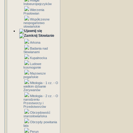
Religie
Indoeuropejczyków
Wierzenia
Prasłowian
Współczesne
neopogaństwo
słowiańskie
Słowianie
Arkona
Badania nad
Słowianami
Kupalnocka
Ludowe
kosmogonie
Mazowsze
pogańskie
Mitologia - 1 cz. - O
wielkim dzbanie
Zerywanów
Mitologia - 2 cz. - O
narodzeniu
Przestworzy i
Przedstworzów
Obrzędowość
starosłowiańska
Obrzędy powitania
lata
Perun