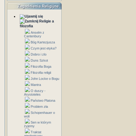
Zagadnienia Religijne
Religie a
filozofia
Anselm z
Cantenbury
Bóg Kartezjusza
Czym jest etyka?
Dobro i zlo
Duns Szkot
Filozofia Boga
Filozofia religii
John Locke o Bogu
Mantra
O duszy -
Arystoteles
Państwo Platona
Problem zła
Schopenhauer o
woli
Sen w którym
żyjemy
Traktat
ateologiczny