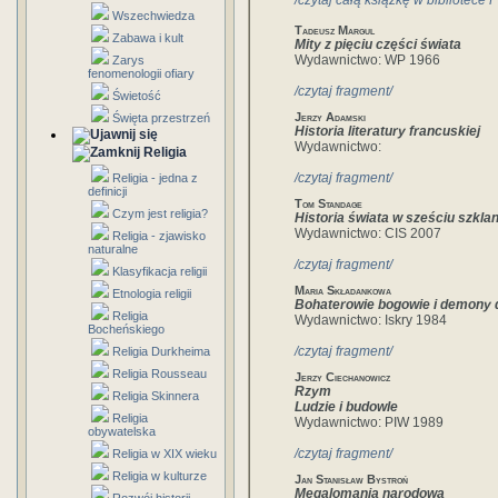
/czytaj całą książkę w bibliotece 
Wszechwiedza
Tadeusz Margul
Zabawa i kult
Mity z pięciu części świata
Wydawnictwo: WP 1966
Zarys
fenomenologii ofiary
/czytaj fragment/
Świetość
Jerzy Adamski
Święta przestrzeń
Historia literatury francuskiej
Wydawnictwo:
Religia
/czytaj fragment/
Religia - jedna z
definicji
Tom Standage
Czym jest religia?
Historia świata w sześciu szkla
Wydawnictwo: CIS 2007
Religia - zjawisko
naturalne
/czytaj fragment/
Klasyfikacja religii
Maria Składankowa
Etnologia religii
Bohaterowie bogowie i demony 
Religia
Wydawnictwo: Iskry 1984
Bocheńskiego
/czytaj fragment/
Religia Durkheima
Religia Rousseau
Jerzy Ciechanowicz
Rzym
Religia Skinnera
Ludzie i budowle
Religia
Wydawnictwo: PIW 1989
obywatelska
/czytaj fragment/
Religia w XIX wieku
Religia w kulturze
Jan Stanisław Bystroń
Megalomanja narodowa