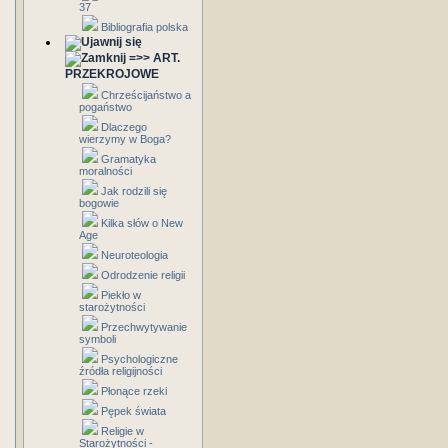
37
Bibliografia polska
=>> ART.
PRZEKROJOWE
Chrześcijaństwo a
pogaństwo
Dlaczego
wierzymy w Boga?
Gramatyka
moralności
Jak rodzili się
bogowie
Kilka słów o New
Age
Neuroteologia
Odrodzenie religii
Piekło w
starożytności
Przechwytywanie
symboli
Psychologiczne
źródła religijności
Płonące rzeki
Pępek świata
Religie w
Starożytności -