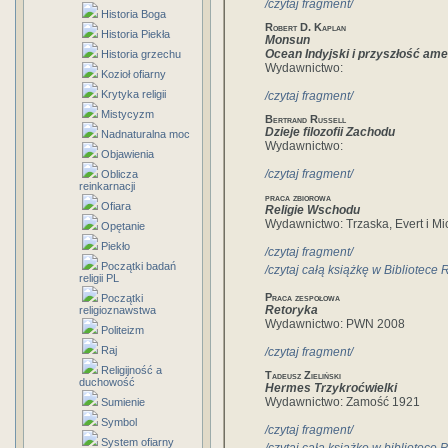
/czytaj fragment/
Historia Boga
Robert D. Kaplan
Historia Piekła
Monsun
Ocean Indyjski i przyszłość ame
Historia grzechu
Wydawnictwo:
Kozioł ofiarny
Krytyka religii
/czytaj fragment/
Mistycyzm
Bertrand Russell
Dzieje filozofii Zachodu
Nadnaturalna moc
Wydawnictwo:
Objawienia
/czytaj fragment/
Oblicza
reinkarnacji
praca zbiorowa
Ofiara
Religie Wschodu
Wydawnictwo: Trzaska, Evert i Mi
Opętanie
Piekło
/czytaj fragment/
Początki badań
/czytaj całą książkę w Bibliotece
religii PL
Praca zespołowa
Początki
Retoryka
religioznawstwa
Wydawnictwo: PWN 2008
Politeizm
Raj
/czytaj fragment/
Religijność a
Tadeusz Zieliński
duchowość
Hermes Trzykroćwielki
Wydawnictwo: Zamość 1921
Sumienie
Symbol
/czytaj fragment/
System ofiarny