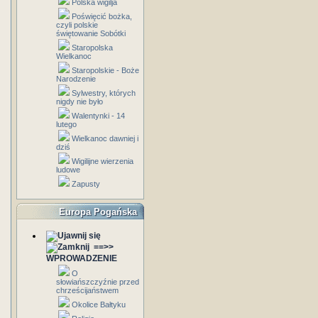
Polska wigilja
Poświęcić bożka,
czyli polskie
świętowanie Sobótki
Staropolska
Wielkanoc
Staropolskie - Boże
Narodzenie
Sylwestry, których
nigdy nie było
Walentynki - 14
lutego
Wielkanoc dawniej i
dziś
Wigilijne wierzenia
ludowe
Zapusty
Europa Pogańska
==>>
WPROWADZENIE
O
słowiańszczyźnie przed
chrześcijaństwem
Okolice Bałtyku