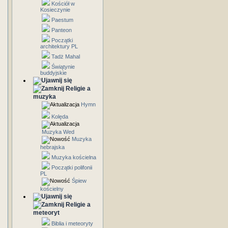
Kościół w
Kosieczynie
Paestum
Panteon
Początki
architektury PL
Tadż Mahal
Świątynie
buddyjskie
Religie a
muzyka
Hymn
Kolęda
Muzyka Wed
Muzyka
hebrajska
Muzyka kościelna
Początki polifonii
PL
Śpiew
kościelny
Religie a
meteoryt
Biblia i meteoryty