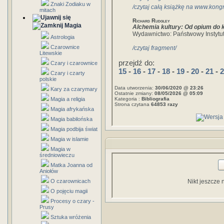
Znaki Zodiaku w
/czytaj całą książkę na www.kongr
mitach
Richard Rudgley
Magia
Alchemia kultury: Od opium do
Wydawnictwo: Państwowy Instytu
Astrologia
Czarownice
/czytaj fragment/
Litewskie
przejdź do:
Czary i czarownice
15
-
16
-
17
-
18
-
19
-
20
-
21
-
2
Czary i czarty
polskie
Data utworzenia:
30/06/2020 @ 23:26
Kary za czarymary
Ostatnie zmiany:
08/05/2026 @ 05:09
Magia a religia
Kategoria :
Bibliografia
Strona czytana
64853 razy
Magia afrykańska
Magia babilońska
Magia podbija świat
Magia w islamie
Magia w
średniowieczu
Matka Joanna od
Aniołów
O czarownicach
Nikt jeszcze 
O pojęciu magii
Procesy o czary -
Prusy
Sztuka wróżenia