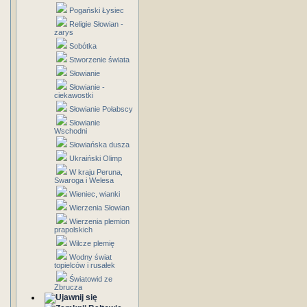
Pogański Łysiec
Religie Słowian -
zarys
Sobótka
Stworzenie świata
Słowianie
Słowianie -
ciekawostki
Słowianie Połabscy
Słowianie
Wschodni
Słowiańska dusza
Ukraiński Olimp
W kraju Peruna,
Swaroga i Welesa
Wieniec, wianki
Wierzenia Słowian
Wierzenia plemion
prapolskich
Wilcze plemię
Wodny świat
topielców i rusałek
Światowid ze
Zbrucza