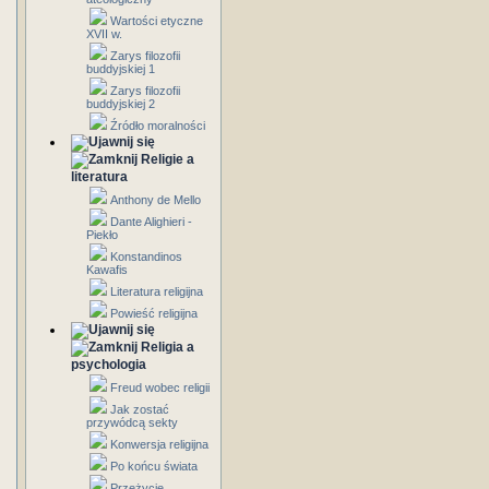
Wartości etyczne
XVII w.
Zarys filozofii
buddyjskiej 1
Zarys filozofii
buddyjskiej 2
Źródło moralności
Religie a
literatura
Anthony de Mello
Dante Alighieri -
Piekło
Konstandinos
Kawafis
Literatura religijna
Powieść religijna
Religia a
psychologia
Freud wobec religii
Jak zostać
przywódcą sekty
Konwersja religijna
Po końcu świata
Przeżycie