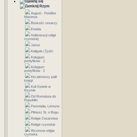
Rzym
August - Pontifex
Maximus
Boskość cesarzy
Eneida
Hellenizacji religii
rzymskiej
Janus
Kaligula i Żydzi
Kolegium
pontyfików - 1
Kolegium
pontyfików - 2
Kto pierwszy palił
księgi
Kult Kybele w
Rzymie
Od Romulusa do
Republiki
Parentalia, Lemuria
Pliniusz St. o Bogu
Religie Cesarstwa
Religie rzymskie
Wczesna religia
rzymska