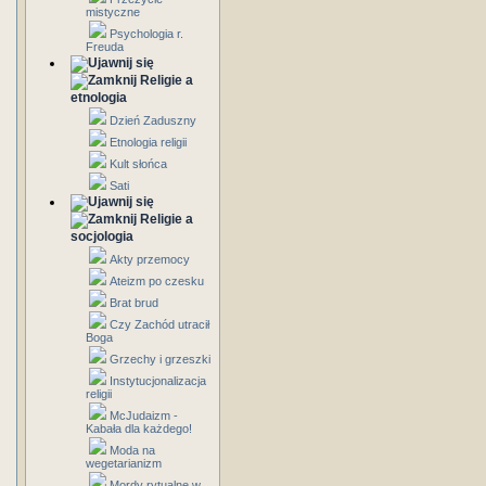
mistyczne
Psychologia r.
Freuda
Religie a
etnologia
Dzień Zaduszny
Etnologia religii
Kult słońca
Sati
Religie a
socjologia
Akty przemocy
Ateizm po czesku
Brat brud
Czy Zachód utracił
Boga
Grzechy i grzeszki
Instytucjonalizacja
religii
McJudaizm -
Kabała dla każdego!
Moda na
wegetarianizm
Mordy rytualne w