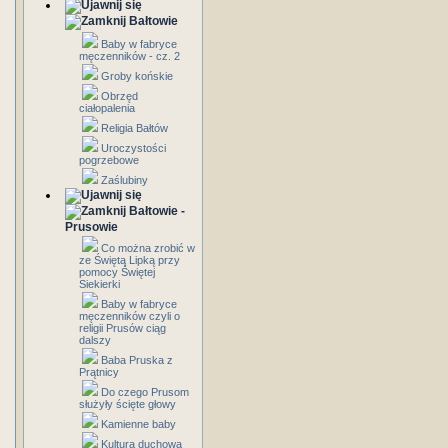
Bałtowie
Baby w fabryce
męczenników - cz. 2
Groby końskie
Obrzęd
ciałopalenia
Religia Bałtów
Uroczystości
pogrzebowe
Zaślubiny
Bałtowie -
Prusowie
Co można zrobić w
ze Świętą Lipką przy
pomocy Świętej
Siekierki
Baby w fabryce
męczenników czyli o
religii Prusów ciąg
dalszy
Baba Pruska z
Prątnicy
Do czego Prusom
służyły ścięte głowy
Kamienne baby
Kultura duchowa