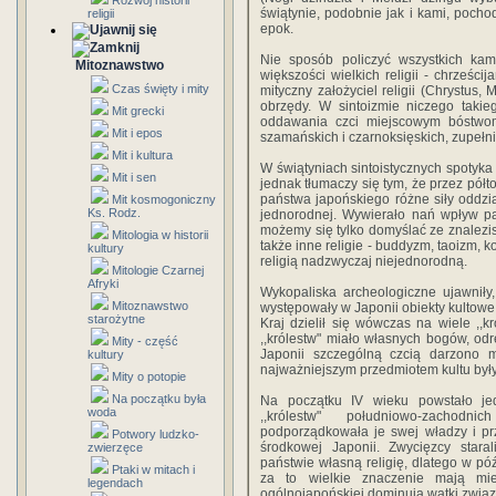
Rozwój historii
świątynie, podobnie jak i kami, pocho
religii
epok.
Nie sposób policzyć wszystkich kami
Mitoznawstwo
większości wielkich religii - chrześci
Czas święty i mity
mityczny założyciel religii (Chrystus
obrzędy. W sintoizmie niczego takie
Mit grecki
oddawania czci miejscowym bóstwo
Mit i epos
szamańskich i czarnoksięskich, zupełn
Mit i kultura
W świątyniach sintoistycznych spotyka 
Mit i sen
jednak tłumaczy się tym, że przez półto
państwa japońskiego różne siły oddzi
Mit kosmogoniczny
Ks. Rodz.
jednorodnej. Wywierało nań wpływ pa
możemy się tylko domyślać ze znalezis
Mitologia w historii
także inne religie - buddyzm, taoizm, ko
kultury
religią nadzwyczaj niejednorodną.
Mitologie Czarnej
Afryki
Wykopaliska archeologiczne ujawniły,
Mitoznawstwo
występowały w Japonii obiekty kultowe 
starożytne
Kraj dzielił się wówczas na wiele ,,
,,królestw" miało własnych bogów, o
Mity - część
Japonii szczególną czcią darzono m
kultury
najważniejszym przedmiotem kultu był
Mity o potopie
Na początku była
Na początku IV wieku powstało jed
woda
,,królestw" południowo-zachodn
podporządkowała je swej władzy i pr
Potwory ludzko-
środkowej Japonii. Zwycięzcy star
zwierzęce
państwie własną religię, dlatego w póź
Ptaki w mitach i
za to wielkie znaczenie mają mie
legendach
ogólnojapońskiej dominują wątki związ