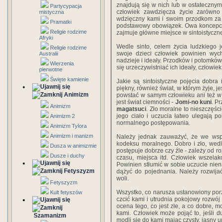
znajdują się w nich lub w ostatecznym
Partycypacja
człowiek zawdzięcza życie zarówno
mistyczna
wdzięczny kami i swoim przodkom za to
Pramatki
podstawowy obowiązek. Owa koncepcj
Religie rodzime
zajmuje główne miejsce w sintoistyczn
Afryki
Wedle sinto, celem życia ludzkiego 
Religie rodzime
swoje dzieci człowiek powinien wy
Australii
nadzieje i ideały. Przodków i potomków
Wierzenia
się urzeczywistniać ich ideały, człowie
pierwotne
Święte kamienie
Jakie są sintoistyczne pojęcia dobra 
piękny, również świat, w którym żyje, je
Animizm
powstać w samym człowieku ani też w
jest świat ciemności -
Jomi-no kuni
. P
Animizm
magatsuci
. Zło moralne to nieszczęśc
jego ciało i uczucia łatwo ulegają p
Animizm 2
normalnego postępowania.
Animizm Tylora
Animizm i manizm
Należy jednak zauważyć, że we ws
kodeksu moralnego. Dobro i zło, wedle
Dusza w animizmie
postępuje dobrze czy źle - zależy od r
Dusze i duchy
czasu, miejsca itd. Człowiek wszela
Powinien stłumić w sobie uczucie nie
Fetyszyzm
dążyć do pojednania. Należy rozwijać
woli.
Fetyszyzm
Wszystko, co narusza ustanowiony por
Kult fetyszów
czcić kami i utrudnia pokojowy rozwój 
ocena tego, co jest złe, a co dobre,
kami. Człowiek może pojąć to, jeśli du
Szamanizm
modli się do kami mając czysty, jasny 