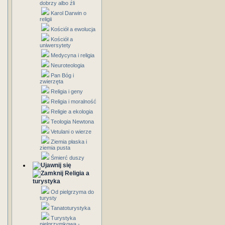
dobrzy albo źli
Karol Darwin o
religii
Kościół a ewolucja
Kościół a
uniwersytety
Medycyna i religia
Neuroteologia
Pan Bóg i
zwierzęta
Religia i geny
Religia i moralność
Religie a ekologia
Teologia Newtona
Vetulani o wierze
Ziemia płaska i
ziemia pusta
Śmierć duszy
Religia a
turystyka
Od pielgrzyma do
turysty
Tanatoturystyka
Turystyka
pielgrzymkowa -