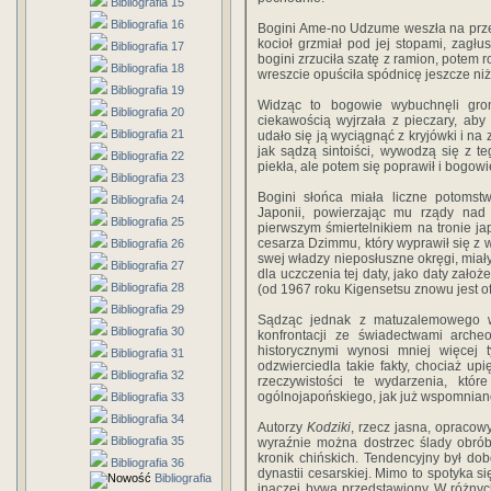
Bibliografia 15
Bibliografia 16
Bogini Ame-no Udzume weszła na przew
kocioł grzmiał pod jej stopami, zagł
Bibliografia 17
bogini zrzuciła szatę z ramion, potem 
Bibliografia 18
wreszcie opuściła spódnicę jeszcze niż
Bibliografia 19
Widząc to bogowie wybuchnęli gro
Bibliografia 20
ciekawością wyjrzała z pieczary, aby
Bibliografia 21
udało się ją wyciągnąć z kryjówki i na
jak sądzą sintoiści, wywodzą się z 
Bibliografia 22
piekła, ale potem się poprawił i bogow
Bibliografia 23
Bogini słońca miała liczne potomst
Bibliografia 24
Japonii, powierzając mu rządy na
Bibliografia 25
pierwszym śmiertelnikiem na tronie 
cesarza Dzimmu, który wyprawił się z
Bibliografia 26
swej władzy nieposłuszne okręgi, miały
Bibliografia 27
dla uczczenia tej daty, jako daty zało
Bibliografia 28
(od 1967 roku Kigensetsu znowu jest o
Bibliografia 29
Sądząc jednak z matuzalemowego wi
Bibliografia 30
konfrontacji ze świadectwami archeo
historycznymi wynosi mniej więcej
Bibliografia 31
odzwierciedla takie fakty, chociaż 
Bibliografia 32
rzeczywistości te wydarzenia, któ
ogólnojapońskiego, jak już wspomniano
Bibliografia 33
Bibliografia 34
Autorzy
Kodziki
, rzecz jasna, opracow
Bibliografia 35
wyraźnie można dostrzec ślady obrób
kronik chińskich. Tendencyjny był do
Bibliografia 36
dynastii cesarskiej. Mimo to spotyka s
Bibliografia
inaczej bywa przedstawiony W różnych 