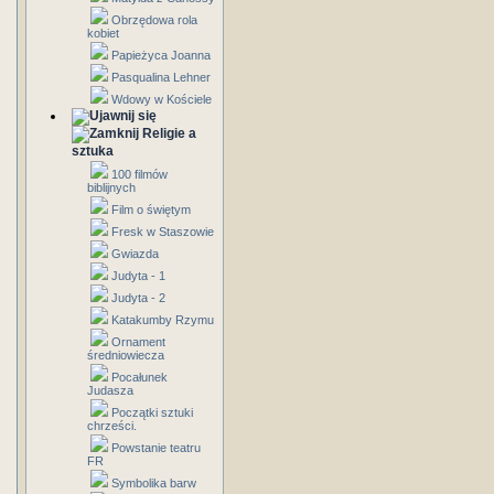
Obrzędowa rola
kobiet
Papieżyca Joanna
Pasqualina Lehner
Wdowy w Kościele
Religie a
sztuka
100 filmów
biblijnych
Film o świętym
Fresk w Staszowie
Gwiazda
Judyta - 1
Judyta - 2
Katakumby Rzymu
Ornament
średniowiecza
Pocałunek
Judasza
Początki sztuki
chrześci.
Powstanie teatru
FR
Symbolika barw