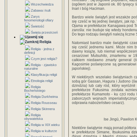
mnóstwo”. Są bogowie popularni, każdy
(ogółem jest w Japonii ok. 80 tysięcy ś
Wszechwiedza
lnari i bóg Haciman.
Zabawa i kult
Zarys
Bardzo wiele świątyń jest wszakże p
fenomenologii ofiary
się cześć w tej jednej świątyni, jak n
Ojama w prefekturze Kanagawa pod To
Świetość
zarośla: nie buduje się wtedy hondenu 
Święta przestrzeń
Do tego rodzaju świątyń należą liczne
Religia
Natomiast bardzo male świątynki cza
się cześć jednemu kami. Może nim by
Religia - jedna z
dawny książę, lub niemal współczesn
definicji
cesarzowi Mutsuhito, zmarłemu w 191
Czym jest religia?
całkiem niedawno zmarły generał (ś
Kagosimie poświęcone są generałowi 
Religia - zjawisko
japońskiej).
naturalne
Klasyfikacja religii
W niektórych wszelako świątyniach cz
Etnologia religii
sobą gór Gassan, Hagura i Judono (św
dzindzia) lub cały ród, który wyróżni
Religia
prefekturze Fukusima została wznies
Bocheńskiego
prefekturze Kumamoto - ku czci rodu K
Religia Durkheima
zaborczych wojnach imperialistyczny
odprawia nabożeństwo cesarz).
Religia Rousseau
Religia Skinnera
Religia
obywatelska
Ise Jingū, Pawilon K
Religia w XIX wieku
Niektóre świątynie mają ponad półtora t
Religia w kulturze
w prefekturze Simane, Itsukusima dz
(Nogi dzindzia i Meidzi dzingu wy