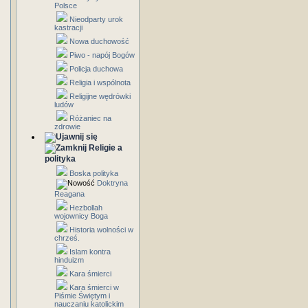
Polsce
Nieodparty urok
kastracji
Nowa duchowość
Piwo - napój Bogów
Policja duchowa
Religia i wspólnota
Religijne wędrówki
ludów
Różaniec na
zdrowie
Religie a
polityka
Boska polityka
Doktryna
Reagana
Hezbollah
wojownicy Boga
Historia wolności w
chrześ.
Islam kontra
hinduizm
Kara śmierci
Kara śmierci w
Piśmie Świętym i
nauczaniu katolickim