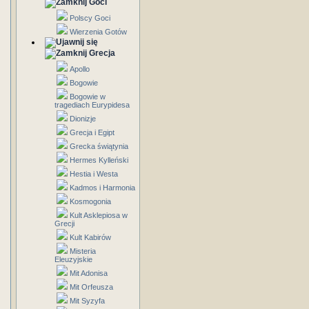
Goci
Polscy Goci
Wierzenia Gotów
Grecja
Apollo
Bogowie
Bogowie w
tragediach Eurypidesa
Dionizje
Grecja i Egipt
Grecka świątynia
Hermes Kylleński
Hestia i Westa
Kadmos i Harmonia
Kosmogonia
Kult Asklepiosa w
Grecji
Kult Kabirów
Misteria
Eleuzyjskie
Mit Adonisa
Mit Orfeusza
Mit Syzyfa