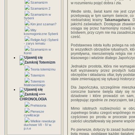
Szamanizm
w rozumieniu pojęć dobra i zła.
Szamanizm 2
Wedle sinto, świat kami nie jest cz
Szamanizm w
przebywają w tym samym świecie, co l
Syberii
niebiańskiej krainy
Takamagahara
. 
jakichś zaświatach. Dostępuje zbawi
Kim jest szaman?
osiąga się przez harmonijny rozwój 
Mity
bóstwem, przy czym nie ma zasadnicze
kosmogoniczne Syberii
cześć.
Religie Azji i Syberii
- zarys tematu
Podstawowa istota kultu polega na odd
to wszystkich obrzędów rytualnych, kt
Szamanizm w
Korei
prymitywna, nierozwinięta religia ni
klasowego i właśnie dlatego Japończyc
Totemizm
Jednakże prostota, która nie wymagała
Teoria totemizmu
kult wyznawany przez prostych lud
obrzędów i składania ofiar, były podst
Totemizm
stale zmieniającej się sytuacji historycz
Totemizm
Malinowskiego
Dla Japończyka, szczególnie mieszkaj
coroczne barwne święta stały się ni
=>>
dziadowie i które prowadzi on sam
CHRONOLOGIA
postępując zgodnie ze zwyczajem, tak j
Prehistoria
Mimo istotnych rozbieżności w ob
Pierwsze
zupełnego braku czegoś wspólnego mi
cywilizacje
częściowo po prostu w procesie pows
całości ukształtowały się pewne wspóln
Wielkie rewolucje
duchowe VII - IV w.
p.n.e
Po pierwsze, dotyczy to zasad budowy ś
była mowa, podstawę każdej świątyni 