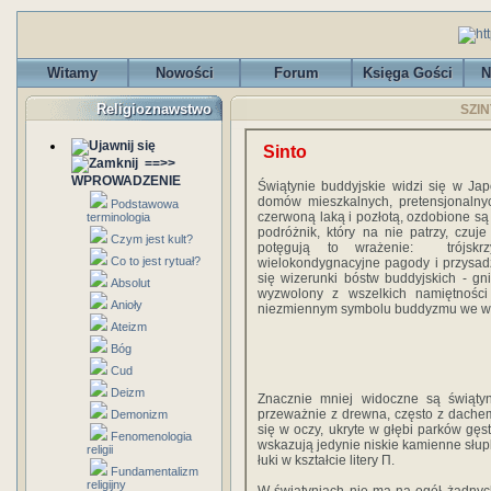
Witamy
Nowości
Forum
Księga Gości
N
Religioznawstwo
SZIN
Sinto
==>>
WPROWADZENIE
Świątynie buddyjskie widzi się w Ja
domów mieszkalnych, pretensjonalnyc
Podstawowa
czerwoną laką i pozłotą, ozdobione są 
terminologia
podróżnik, który na nie patrzy, czu
Czym jest kult?
potęgują to wrażenie: trójskrz
Co to jest rytuał?
wielokondygnacyjne pagody i przysadz
się wizerunki bóstw buddyjskich - g
Absolut
wyzwolony z wszelkich namiętności
Anioły
niezmiennym symbolu buddyzmu we wsz
Ateizm
Bóg
Cud
Deizm
Znacznie mniej widoczne są świąty
przeważnie z drewna, często z dachem
Demonizm
się w oczy, ukryte w głębi parków gęs
Fenomenologia
wskazują jedynie niskie kamienne słupk
religii
łuki w kształcie litery Π.
Fundamentalizm
religijny