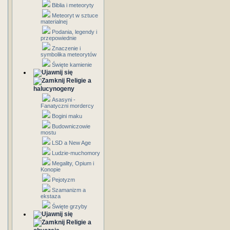
Biblia i meteoryty
Meteoryt w sztuce
materialnej
Podania, legendy i
przepowiednie
Znaczenie i
symbolika meteorytów
Święte kamienie
Religie a
halucynogeny
Asasyni -
Fanatyczni mordercy
Bogini maku
Budowniczowie
mostu
LSD a New Age
Ludzie-muchomory
Megality, Opium i
Konopie
Pejotyzm
Szamanizm a
ekstaza
Święte grzyby
Religie a