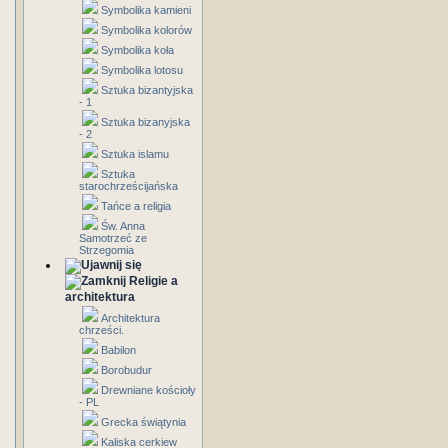
Symbolika kamieni
Symbolika kolorów
Symbolika koła
Symbolika lotosu
Sztuka bizantyjska
- 1
Sztuka bizanyjska
- 2
Sztuka islamu
Sztuka
starochrześcijańska
Tańce a religia
Św. Anna
Samotrzeć ze
Strzegomia
Religie a
architektura
Architektura
chrześci.
Babilon
Borobudur
Drewniane kościoły
- PL
Grecka świątynia
Kaliska cerkiew