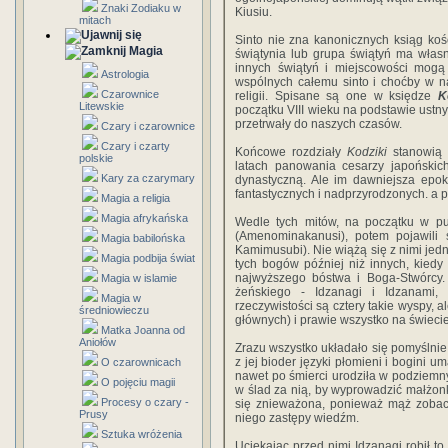
Znaki Zodiaku w
Kiusiu.
mitach
Sinto nie zna kanonicznych ksiąg ko
Magia
świątynia lub grupa świątyń ma własne
innych świątyń i miejscowości mogą 
Astrologia
wspólnych całemu sinto i choćby w n
Czarownice
religii. Spisane są one w księdze
K
Litewskie
początku VIII wieku na podstawie ustny
przetrwały do naszych czasów.
Czary i czarownice
Czary i czarty
Końcowe rozdziały
Kodziki
stanowią m
polskie
latach panowania cesarzy japońskich
Kary za czarymary
dynastyczną. Ale im dawniejsza epok
fantastycznych i nadprzyrodzonych. a 
Magia a religia
Magia afrykańska
Wedle tych mitów, na początku w p
(Amenominakanusi), potem pojawili 
Magia babilońska
Kamimusubi). Nie wiążą się z nimi je
Magia podbija świat
tych bogów później niż innych, kiedy
najwyższego bóstwa i Boga-Stwórcy.
Magia w islamie
żeńskiego - Idzanagi i Idzanami,
Magia w
rzeczywistości są cztery takie wyspy, a
średniowieczu
głównych) i prawie wszystko na świecie
Matka Joanna od
Aniołów
Zrazu wszystko układało się pomyślnie.
z jej bioder języki płomieni i bogini u
O czarownicach
nawet po śmierci urodziła w podziemny
O pojęciu magii
w ślad za nią, by wyprowadzić małżonk
Procesy o czary -
się znieważona, ponieważ mąż zobaczy
Prusy
niego zastępy wiedźm.
Sztuka wróżenia
Uciekając przed nimi Idzanagi robił to