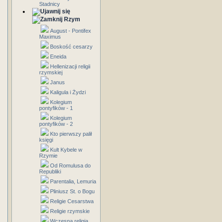
Stadnicy
Rzym
August - Pontifex
Maximus
Boskość cesarzy
Eneida
Hellenizacji religii
rzymskiej
Janus
Kaligula i Żydzi
Kolegium
pontyfików - 1
Kolegium
pontyfików - 2
Kto pierwszy palił
księgi
Kult Kybele w
Rzymie
Od Romulusa do
Republiki
Parentalia, Lemuria
Pliniusz St. o Bogu
Religie Cesarstwa
Religie rzymskie
Wczesna religia