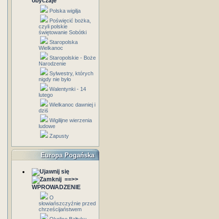
obyczaje
Polska wigilja
Poświęcić bożka,
czyli polskie
świętowanie Sobótki
Staropolska
Wielkanoc
Staropolskie - Boże
Narodzenie
Sylwestry, których
nigdy nie było
Walentynki - 14
lutego
Wielkanoc dawniej i
dziś
Wigilijne wierzenia
ludowe
Zapusty
Europa Pogańska
==>>
WPROWADZENIE
O
słowiańszczyźnie przed
chrześcijaństwem