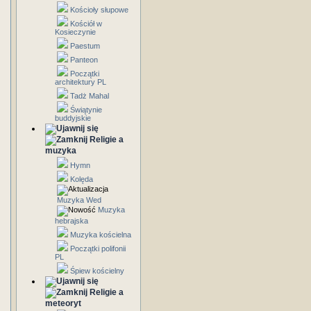
Kościoły słupowe
Kościół w
Kosieczynie
Paestum
Panteon
Początki
architektury PL
Tadż Mahal
Świątynie
buddyjskie
Religie a
muzyka
Hymn
Kolęda
Muzyka Wed
Muzyka
hebrajska
Muzyka kościelna
Początki polifonii
PL
Śpiew kościelny
Religie a
meteoryt