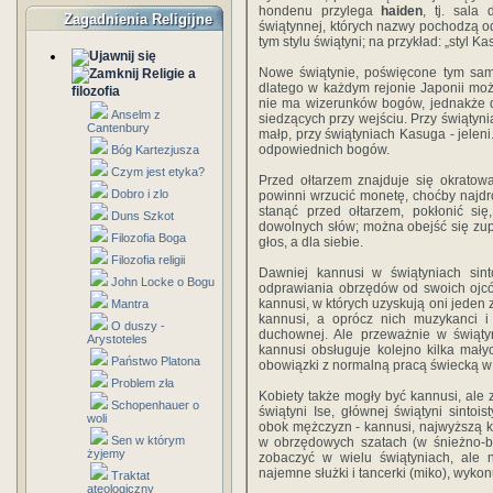
hondenu przylega
haiden
, tj. sala 
Zagadnienia Religijne
świątynnej, których nazwy pochodzą o
tym stylu świątyni; na przykład: „styl Ka
Nowe świątynie, poświęcone tym sam
Religie a
dlatego w każdym rejonie Japonii moż
filozofia
nie ma wizerunków bogów, jednakże d
Anselm z
siedzących przy wejściu. Przy świątynia
Cantenbury
małp, przy świątyniach Kasuga - jelen
odpowiednich bogów.
Bóg Kartezjusza
Czym jest etyka?
Przed ołtarzem znajduje się okratow
Dobro i zlo
powinni wrzucić monetę, choćby najdro
stanąć przed ołtarzem, pokłonić się
Duns Szkot
dowolnych słów; można obejść się zup
Filozofia Boga
głos, a dla siebie.
Filozofia religii
Dawniej kannusi w świątyniach sint
John Locke o Bogu
odprawiania obrzędów od swoich ojców
kannusi, w których uzyskują oni jeden 
Mantra
kannusi, a oprócz nich muzykanci i
O duszy -
duchownej. Ale przeważnie w świątyn
Arystoteles
kannusi obsługuje kolejno kilka mał
Państwo Platona
obowiązki z normalną pracą świecką w 
Problem zła
Kobiety także mogły być kannusi, ale 
Schopenhauer o
świątyni Ise, głównej świątyni sintois
woli
obok mężczyzn - kannusi, najwyższą ka
Sen w którym
w obrzędowych szatach (w śnieżno-b
żyjemy
zobaczyć w wielu świątyniach, ale
najemne służki i tancerki (miko), wyk
Traktat
ateologiczny