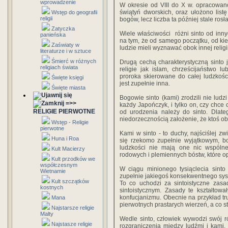
wprowadzenie
W okresie od VIII do X w. opracowano
świątyń dworskich, oraz ułożono list
Wstęp do geografii
religii
bogów, lecz liczba ta później stale rosła
Zatyczka
Wiele właściwości różni sinto od inn
panieńska
na tym, że od samego początku, od kiedy 
Zaświaty w
ludzie mieli wyznawać obok innej relig
literaturze i w sztuce
Śmierć w różnych
Drugą cechą charakterystyczną sinto j
religiach świata
religie jak islam, chrześcijaństwo 
proroka skierowane do całej ludzkośc
Święte księgi
jest zupełnie inna.
Święte miasta
Bogowie sinto (kami) zrodzili nie ludz
=>>
każdy Japończyk, i tylko on, czy chce 
RELIGIE PIERWOTNE
od urodzenia należy do sinto. Dlate
niedorzecznością założenie, że ktoś o
Wstęp - Religie
pierwotne
Kami w sinto - to duchy, najściślej 
Huna i Roa
się rzekomo zupełnie wyjątkowym, bo
ludzkości nie mają one nic wspóln
Kult Macierzy
rodowych i plemiennych bóstw, które o
Kult przodków we
współczesnym
W ciągu minionego tysiąclecia sinto
Wietnamie
zupełnie jakiegoś konsekwentnego syst
Kult szczątków
To co uchodzi za sintoistyczne zasa
kostnych
sintoistycznym. Zasady te kształto
konfucjanizmu. Obecnie na przykład trud
Mana
pierwotnych prastarych wierzeń, a co 
Najstarsze religie
Malty
Wedle sinto, człowiek wywodzi swój 
Najstasze religie
rozgraniczenia między ludźmi i kami.