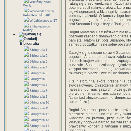
Wiedźmy znad
ratują się przed wiedźmami. Rzucił za 
Warty
potem zrzucił nakrycie głowy, które pr
Wprowadzenie w
się winogronami, a Idzanagi tymczasem
świat czarnej magii
pomocy małżonki. W końcu z jego lewe
bogowie: bogini słońca Amaterasu-omika
Wróżbiarstwo w ST
brat Susanoo í bóg księżyca Tsukijomi.
Z klątwą im do
twarzy
Bogini Amaterasu jest bóstwem nie tylko
bóstwem każdego domowego ołtarza. Bó
pamięta. Natomiast bóg Susanoo, któ
Bibliografia
samego początku nieźle sobie poczynał
Bibliografia 1
Zaczęły się te niecne sprawki Susanoo 
Bibliografia 2
bogowie, Amaterasu od razu zajęła sw
dalekich krajów, ale przedtem zapragn
Bibliografia 3
burzliwie. Susanoo zniszczył ogrodzeni
Bibliografia 4
zasypał śmieciami jadalnię, zerwał da
dziewczęta-tkaczki i wrzucił do środka
Bibliografia 5
Bibliografia 6
I ta niefortunna skóra przepełniła 
Bibliografia 7
zwyczajowego, zniszczenie znaków r
należały do najcięższych przestęps
Bibliografia 8
pierwotnej właśnie posiadanie pola
Bibliografia 9
Natomiast zbezczeszczenie domostwa
opiekuńcze.)
Bibliografia 10
Bibliografia 11
Bogini Amaterasu poczuła się obrażon
pieczarze niebios i od razu cały świa
Bibliografia 12
wiadomo, co prawda, przy jakim świe
Bibliografia 13
Wszyscy bogowie bardzo się tym zaniepo
Bibliografia 14
prawdziwy koncert z tańcami i muzy
pochodnie.