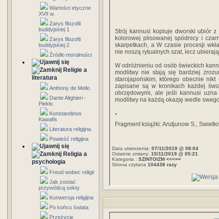
Wartości etyczne
XVII w.
Zarys filozofii
buddyjskiej 1
Strój kannusi kopiuje dworski ubiór z 
kolorowej plisowanej spódnicy i czar
Zarys filozofii
skarpetkach, a W czasie procesji wkła
buddyjskiej 2
nie noszą rytualnych szat, lecz ubierają 
Źródło moralności
W odróżnieniu od osób świeckich kannu
Religie a
modlitwy nie stają się bardziej zro
literatura
starojapońskim, którego obecnie nikt
zapisane są w kronikach każdej świą
Anthony de Mello
obrzędowymi, ale jeśli kannusi uzn
Dante Alighieri -
modlitwy na każdą okazję wedle swego
Piekło
Konstandinos
*
Kawafis
Fragment książki: Arutjunow S., Swietł
Literatura religijna
Powieść religijna
Data utworzenia:
07/11/2019 @ 08:04
Religia a
Ostatnie zmiany:
15/11/2019 @ 05:21
Kategoria :
SZINTOIZM <<<==
psychologia
Strona czytana
104438 razy
Freud wobec religii
Jak zostać
przywódcą sekty
Konwersja religijna
Po końcu świata
Przeżycie