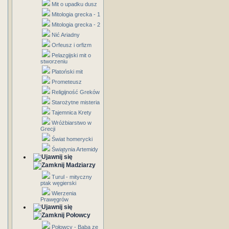
Mit o upadku dusz
Mitologia grecka - 1
Mitologia grecka - 2
Nić Ariadny
Orfeusz i orfizm
Pelazgijski mit o
stworzeniu
Platoński mit
Prometeusz
Religijność Greków
Starożytne misteria
Tajemnica Krety
Wróżbiarstwo w
Grecji
Świat homerycki
Świątynia Artemidy
Madziarzy
Turul - mityczny
ptak węgierski
Wierzenia
Prawęgrów
Połowcy
Połowcy - Baba ze