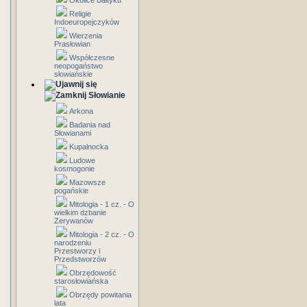
Okolice Bałtyku
Religie
Indoeuropejczyków
Wierzenia
Prasłowian
Współczesne
neopogaństwo
słowiańskie
Słowianie
Arkona
Badania nad
Słowianami
Kupalnocka
Ludowe
kosmogonie
Mazowsze
pogańskie
Mitologia - 1 cz. - O
wielkim dzbanie
Zerywanów
Mitologia - 2 cz. - O
narodzeniu
Przestworzy i
Przedstworzów
Obrzędowość
starosłowiańska
Obrzędy powitania
lata