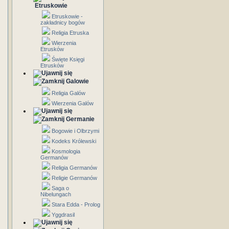
Etruskowie
Etruskowie -
zakładnicy bogów
Religia Etruska
Wierzenia
Etrusków
Święte Księgi
Etrusków
Galowie
Religia Galów
Wierzenia Galów
Germanie
Bogowie i Olbrzymi
Kodeks Królewski
Kosmologia
Germanów
Religia Germanów
Religie Germanów
Saga o
Nibelungach
Stara Edda - Prolog
Yggdrasil