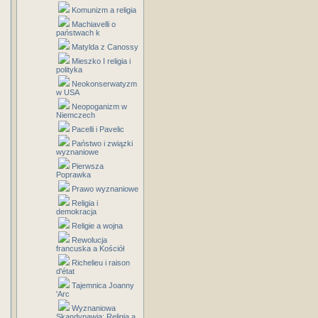
Komunizm a religia
Machiavelli o
państwach k
Matylda z Canossy
Mieszko I religia i
polityka
Neokonserwatyzm
w USA
Neopoganizm w
Niemczech
Pacelli i Pavelic
Państwo i związki
wyznaniowe
Pierwsza
Poprawka
Prawo wyznaniowe
Religia i
demokracja
Religie a wojna
Rewolucja
francuska a Kościół
Richelieu i raison
d'état
Tajemnica Joanny
'Arc
Wyznaniowa
Skandynawia: Religia a