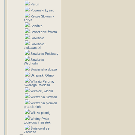
Perun
Pogański Łysiec
Religie Słowian -
zarys
Sobótka
Stworzenie świata
Słowianie
Słowianie -
ciekawostki
Słowianie Połabscy
Słowianie
Wschodni
Słowiańska dusza
Ukraiński Olimp
W kraju Peruna,
Swaroga i Welesa
Wieniec, wianki
Wierzenia Słowian
Wierzenia plemion
prapolskich
Wilcze plemię
Wodny świat
topielców i rusałek
Światowid ze
Zbrucza