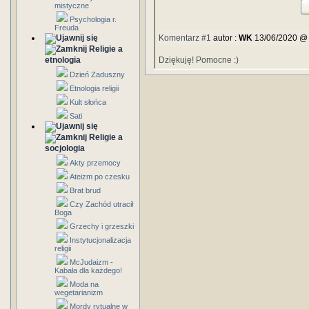
mistyczne
Psychologia r.
Freuda
Komentarz #1
autor :
WK
13/06/2020 @
Religie a
etnologia
Dziękuję! Pomocne :)
Dzień Zaduszny
Etnologia religii
Kult słońca
Sati
Religie a
socjologia
Akty przemocy
Ateizm po czesku
Brat brud
Czy Zachód utracił
Boga
Grzechy i grzeszki
Instytucjonalizacja
religii
McJudaizm -
Kabała dla każdego!
Moda na
wegetarianizm
Mordy rytualne w