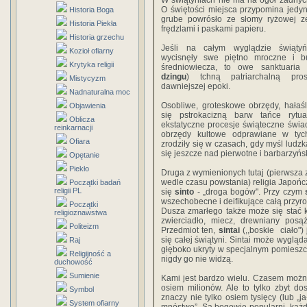
W świątyniach nie ma na ogół żadnyc
O świętości miejsca przypomina jedy
Historia Boga
grube powrósło ze słomy ryżowej z
Historia Piekła
frędzlami i paskami papieru.
Historia grzechu
Jeśli na całym wyglądzie świątyń
Kozioł ofiarny
wycisnęły swe piętno mroczne i bu
Krytyka religii
średniowiecza, to owe sanktuaria 
dzingu
) tchną patriarchalną pros
Mistycyzm
dawniejszej epoki.
Nadnaturalna moc
Osobliwe, groteskowe obrzędy, hałaś
Objawienia
się pstrokacizną barw tańce rytua
Oblicza
ekstatyczne procesje świąteczne świa
reinkarnacji
obrzędy kultowe odprawiane w tych
Ofiara
zrodziły się w czasach, gdy myśl ludzk
się jeszcze nad pierwotne i barbarzyń
Opętanie
Piekło
Druga z wymienionych tutaj (pierwsza za
wedle czasu powstania) religia Japo
Początki badań
religii PL
się
sinto
- „droga bogów". Przy czym
wszechobecne i deifikujące całą przyrod
Początki
Dusza zmarłego także może się stać 
religioznawstwa
zwierciadło, miecz, drewniany posą
Politeizm
Przedmiot ten,
sintai
(,,boskie ciało")
się całej świątyni. Sintai może wygląd
Raj
głęboko ukryty w specjalnym pomieszc
Religijność a
nigdy go nie widzą.
duchowość
Sumienie
Kami jest bardzo wielu. Czasem można w
osiem milionów. Ale to tylko zbyt dos
Symbol
znaczy nie tylko osiem tysięcy (lub „j
System ofiarny