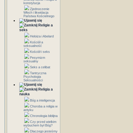
konstytucja
Zjednoczenie
Włoch i likwidacja
Państwa Kościelnego
Religie a
seks
Heloiza i Abelard
Kościół a
seksualność
Kościół i seks
Pesymizm
seksualny
Seks a celibat
Tantryczna
Psychologia
Seksualności
Religia a
nauka
Bóg a inteligencja
Choroba a religia w
antyku
Chronologia biblijna
Czy przed wielkim
wybuchem był Bóg?
Dlaczego jesteśmy