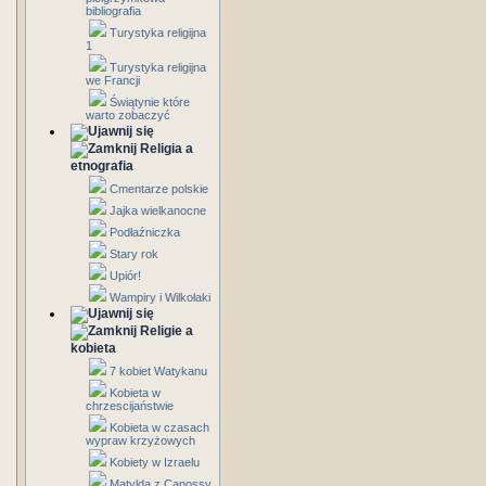
bibliografia
Turystyka religijna
1
Turystyka religijna
we Francji
Świątynie które
warto zobaczyć
Religia a
etnografia
Cmentarze polskie
Jajka wielkanocne
Podłaźniczka
Stary rok
Upiór!
Wampiry i Wilkołaki
Religie a
kobieta
7 kobiet Watykanu
Kobieta w
chrzescijaństwie
Kobieta w czasach
wypraw krzyżowych
Kobiety w Izraelu
Matylda z Canossy