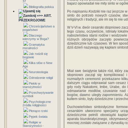
37
bajarz opowiadał nie mity sinto w ogóle
Bibliografia polska
Po napisaniu
Kodziki
nie raz jeszcze w
sinto do potrzeb nowych czasów, st
=>> ART.
religijnych i tradycji, ale im się to nie ud
PRZEKROJOWE
Chrześcijaństwo a
W V-VI w. dwór cesarski stopniowo zacz
pogaństwo
tego czasu, oczywiście, istniały lokal
nabożeństwa starsi rodów i wodzowie 
Dlaczego
wierzymy w Boga?
różnych obrzędów zaczęto powierz
dziedzicznie lub czasowo. W ten sposó
Gramatyka
dziś dzień nazywają się kapłani sintoist
moralności
Jak rodzili się
bogowie
Kilka słów o New
Age
Miał swe świątynie także ród, który z
Neuroteologia
stopniowo zaczął się komplikować i
Odrodzenie religii
rozmaitych ceremonii przekazano kil
dalszym ciągu odprawiał sam cesarz i 
Piekło w
gdy rody Nakatomi, Imbe, Urabe, do 
starożytności
odmawianie modłów, czuwanie nad c
Przechwytywanie
bogów, dawno uległy zapomnieniu. Aż
symboli
kultem sinto, były dziedziczne i przech
Psychologiczne
źródła religijności
Duchowieństwo sintoistyczne formow
cesarskim utworzono specjalny urząd
Płonące rzeki
dziedzicznie pełnili obowiązki kapła
Pępek świata
aparatu biurokratycznego, otrzymawszy
Religie w
mocniej zostało związane z dynastią r
Starożytności -