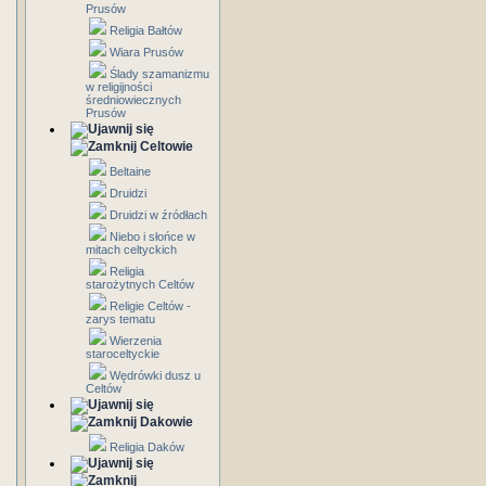
Prusów
Religia Bałtów
Wiara Prusów
Ślady szamanizmu
w religijności
średniowiecznych
Prusów
Celtowie
Beltaine
Druidzi
Druidzi w źródłach
Niebo i słońce w
mitach celtyckich
Religia
starożytnych Celtów
Religie Celtów -
zarys tematu
Wierzenia
staroceltyckie
Wędrówki dusz u
Celtów
Dakowie
Religia Daków