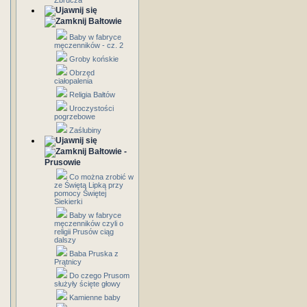
Zbrucza
Bałtowie
Baby w fabryce
męczenników - cz. 2
Groby końskie
Obrzęd
ciałopalenia
Religia Bałtów
Uroczystości
pogrzebowe
Zaślubiny
Bałtowie -
Prusowie
Co można zrobić w
ze Świętą Lipką przy
pomocy Świętej
Siekierki
Baby w fabryce
męczenników czyli o
religii Prusów ciąg
dalszy
Baba Pruska z
Prątnicy
Do czego Prusom
służyły ścięte głowy
Kamienne baby