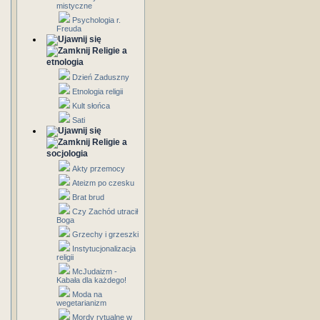
mistyczne
Psychologia r.
Freuda
Religie a
etnologia
Dzień Zaduszny
Etnologia religii
Kult słońca
Sati
Religie a
socjologia
Akty przemocy
Ateizm po czesku
Brat brud
Czy Zachód utracił
Boga
Grzechy i grzeszki
Instytucjonalizacja
religii
McJudaizm -
Kabała dla każdego!
Moda na
wegetarianizm
Mordy rytualne w