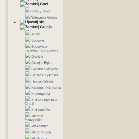
Goci
Polscy Goci
Wierzenia Gotów
Grecja
Apollo
Bogowie
Bogowie w
tragediach Eurypidesa
Dionizje
Grecja i Egipt
Grecka świątynia
Hermes Kylleński
Hestia i Westa
Kadmos i Harmonia
Kosmogonia
Kult Asklepiosa w
Grecji
Kult Kabirów
Misteria
Eleuzyjskie
Mit Adonisa
Mit Orfeusza
Mit Syzyfa