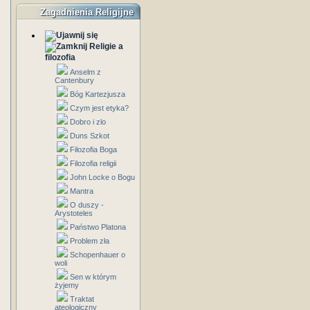
Zagadnienia Religijne
Religie a
filozofia
Anselm z
Cantenbury
Bóg Kartezjusza
Czym jest etyka?
Dobro i zlo
Duns Szkot
Filozofia Boga
Filozofia religii
John Locke o Bogu
Mantra
O duszy -
Arystoteles
Państwo Platona
Problem zła
Schopenhauer o
woli
Sen w którym
żyjemy
Traktat
ateologiczny