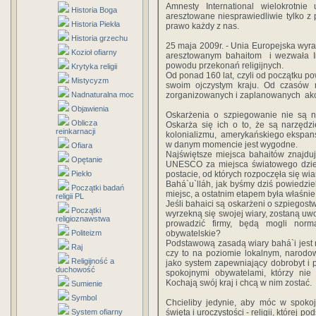
Amnesty International wielokrotn
Historia Boga
aresztowane niesprawiedliwie tylko z
Historia Piekła
prawo każdy z nas.
Historia grzechu
25 maja 2009r. - Unia Europejska wy
Kozioł ofiarny
aresztowanym bahaitom i wezwała Ir
powodu przekonań religijnych.
Krytyka religii
Od ponad 160 lat, czyli od początku p
Mistycyzm
swoim ojczystym kraju. Od czasów re
Nadnaturalna moc
zorganizowanych i zaplanowanych akcj
Objawienia
Oskarżenia o szpiegowanie nie są 
Oblicza
Oskarża się ich o to, że są narzędz
reinkarnacji
kolonializmu, amerykańskiego ekspansj
w danym momencie jest wygodne.
Ofiara
Najświętsze miejsca bahaitów znajduj
Opętanie
UNESCO za miejsca światowego dziedz
Piekło
postacie, od których rozpoczęła się wia
Bahá`u`lláh, jak byśmy dziś powiedziel
Początki badań
miejsc, a ostatnim etapem była właśnie 
religii PL
Jeśli bahaici są oskarżeni o szpiegost
Początki
wyrzekną się swojej wiary, zostaną uw
religioznawstwa
prowadzić firmy, będą mogli norm
Politeizm
obywatelskie?
Podstawową zasadą wiary bahá`i jest n
Raj
czy to na poziomie lokalnym, narodo
Religijność a
jako system zapewniający dobrobyt i 
duchowość
spokojnymi obywatelami, którzy nie 
Kochają swój kraj i chcą w nim zostać.
Sumienie
Symbol
Chcieliby jedynie, aby móc w spokoj
System ofiarny
święta i uroczystości - religii, której