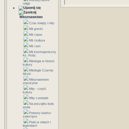
Rozwój historii
religii
Mitoznawstwo
Czas święty i mity
Mit grecki
Mit i epos
Mit i kultura
Mit i sen
Mit kosmogoniczny
Ks. Rodz.
Mitologia w historii
kultury
Mitologie Czarnej
Afryki
Mitoznawstwo
starożytne
Mity - część
kultury
Mity o potopie
Na początku była
woda
Potwory ludzko-
zwierzęce
Ptaki w mitach i
legendach