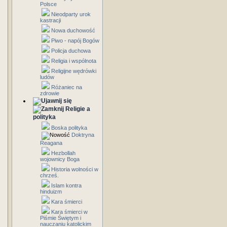
Polsce
Nieodparty urok
kastracji
Nowa duchowość
Piwo - napój Bogów
Policja duchowa
Religia i wspólnota
Religijne wędrówki
ludów
Różaniec na
zdrowie
Religie a
polityka
Boska polityka
Doktryna
Reagana
Hezbollah
wojownicy Boga
Historia wolności w
chrześ.
Islam kontra
hinduizm
Kara śmierci
Kara śmierci w
Piśmie Świętym i
nauczaniu katolickim