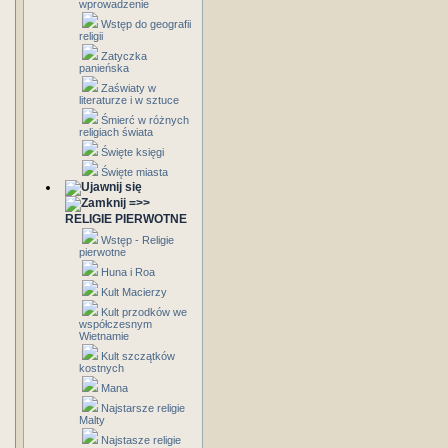
wprowadzenie
Wstęp do geografii
religii
Zatyczka
panieńska
Zaświaty w
literaturze i w sztuce
Śmierć w różnych
religiach świata
Święte księgi
Święte miasta
=>>
RELIGIE PIERWOTNE
Wstęp - Religie
pierwotne
Huna i Roa
Kult Macierzy
Kult przodków we
współczesnym
Wietnamie
Kult szczątków
kostnych
Mana
Najstarsze religie
Malty
Najstasze religie