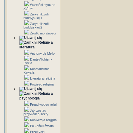
Wartości etyczne
XVII w.
Zarys filozofii
buddyjskiej 1
Zarys filozofii
buddyjskiej 2
Źródło moralności
Religie a
literatura
Anthony de Mello
Dante Alighieri -
Piekło
Konstandinos
Kawafis
Literatura religijna
Powieść religijna
Religia a
psychologia
Freud wobec religii
Jak zostać
przywódcą sekty
Konwersja religijna
Po końcu świata
Przeżycie