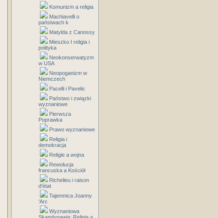
Komunizm a religia
Machiavelli o
państwach k
Matylda z Canossy
Mieszko I religia i
polityka
Neokonserwatyzm
w USA
Neopoganizm w
Niemczech
Pacelli i Pavelic
Państwo i związki
wyznaniowe
Pierwsza
Poprawka
Prawo wyznaniowe
Religia i
demokracja
Religie a wojna
Rewolucja
francuska a Kościół
Richelieu i raison
d'état
Tajemnica Joanny
'Arc
Wyznaniowa
Skandynawia: Religia a