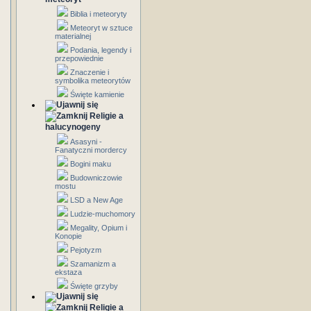
Biblia i meteoryty
Meteoryt w sztuce
materialnej
Podania, legendy i
przepowiednie
Znaczenie i
symbolika meteorytów
Święte kamienie
Religie a
halucynogeny
Asasyni -
Fanatyczni mordercy
Bogini maku
Budowniczowie
mostu
LSD a New Age
Ludzie-muchomory
Megality, Opium i
Konopie
Pejotyzm
Szamanizm a
ekstaza
Święte grzyby
Religie a