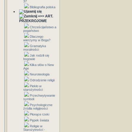
37
Bibliografia polska
=>> ART.
PRZEKROJOWE
Chrześcijaństwo a
pogaństwo
Dlaczego
wierzymy w Boga?
Gramatyka
moralności
Jak rodzili się
bogowie
Kilka słów o New
Age
Neuroteologia
Odrodzenie religii
Piekło w
starożytności
Przechwytywanie
symboli
Psychologiczne
źródła religijności
Płonące rzeki
Pępek świata
Religie w
Starożytności -