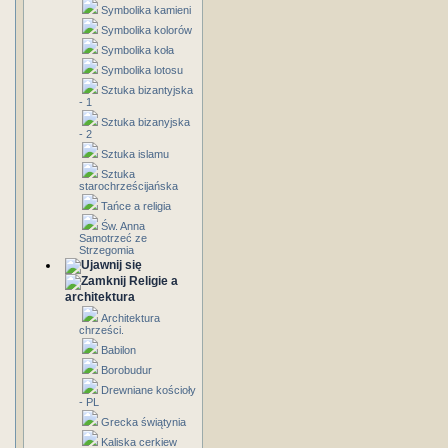
Symbolika kamieni
Symbolika kolorów
Symbolika koła
Symbolika lotosu
Sztuka bizantyjska
- 1
Sztuka bizanyjska
- 2
Sztuka islamu
Sztuka
starochrześcijańska
Tańce a religia
Św. Anna
Samotrzeć ze
Strzegomia
Religie a
architektura
Architektura
chrześci.
Babilon
Borobudur
Drewniane kościoły
- PL
Grecka świątynia
Kaliska cerkiew