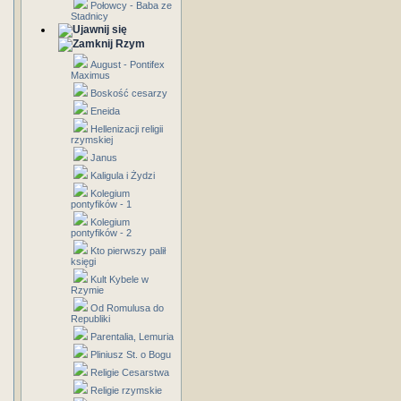
Połowcy - Baba ze
Stadnicy
Rzym
August - Pontifex
Maximus
Boskość cesarzy
Eneida
Hellenizacji religii
rzymskiej
Janus
Kaligula i Żydzi
Kolegium
pontyfików - 1
Kolegium
pontyfików - 2
Kto pierwszy palił
księgi
Kult Kybele w
Rzymie
Od Romulusa do
Republiki
Parentalia, Lemuria
Pliniusz St. o Bogu
Religie Cesarstwa
Religie rzymskie