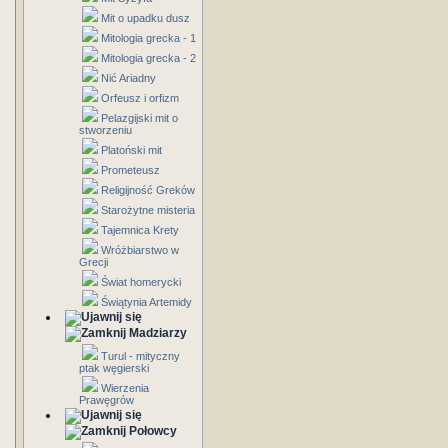
Mit o upadku dusz
Mitologia grecka - 1
Mitologia grecka - 2
Nić Ariadny
Orfeusz i orfizm
Pelazgijski mit o
stworzeniu
Platoński mit
Prometeusz
Religijność Greków
Starożytne misteria
Tajemnica Krety
Wróżbiarstwo w
Grecji
Świat homerycki
Świątynia Artemidy
Madziarzy
Turul - mityczny
ptak węgierski
Wierzenia
Prawęgrów
Połowcy