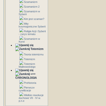
Szamanizm
Szamanizm 2
Szamanizm w
Syberii
Kim jest szaman?
Mity
kosmogoniczne Syberii
Religie Azji i Syberii
- zarys tematu
Szamanizm w
Korei
Totemizm
Teoria totemizmu
Totemizm
Totemizm
Malinowskiego
=>>
CHRONOLOGIA
Prehistoria
Pierwsze
cywilizacje
Wielkie rewolucje
duchowe VII - IV w.
p.n.e