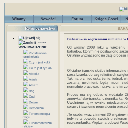
Witamy
Nowości
Forum
Księga Gości
N
Religioznawstwo
BAHAI
Bahaici – są więzieniami sumienia w 
==>>
WPROWADZENIE
Od wiosny 2008 roku w więzieniu E
bahaitów, którym nie postawiono zarz
Podstawowa
Ostatnio wyznaczono im datę procesu n
terminologia
Czym jest kult?
Co to jest rytuał?
Oficjalne irańskie służby informacyjne
Absolut
rzecz Izraela, obrazę religijnych świę
Tak ma brzmieć oskarżenie, jednak wła
Anioły
zostaną uwolnieni, będą mogli stu
Ateizm
normalnie pracować i przyznane im zo
Bóg
Proces ma się odbyć w wydziale 2
Cud
amerykańsko-irańska dziennikarka R
Deizm
Uwolniono ją w wyniku międzynarodo
sprawy i jawnemu pogwałceniu proced
Demonizm
Fenomenologia
„Te osoby, wraz z innymi 30 więzionym
religii
jedynie z powodu swoich przekonań r
reprezentantka Międzynarodowej Wspó
Fundamentalizm
religijny