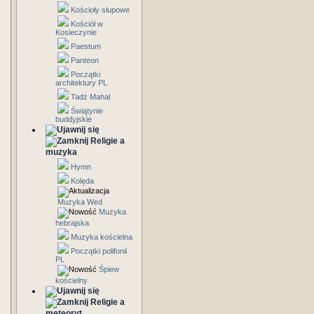
Kościoły słupowe
Kościół w
Kosieczynie
Paestum
Panteon
Początki
architektury PL
Tadż Mahal
Świątynie
buddyjskie
Religie a
muzyka
Hymn
Kolęda
Muzyka Wed
Muzyka
hebrajska
Muzyka kościelna
Początki polifonii
PL
Śpiew
kościelny
Religie a
meteoryt