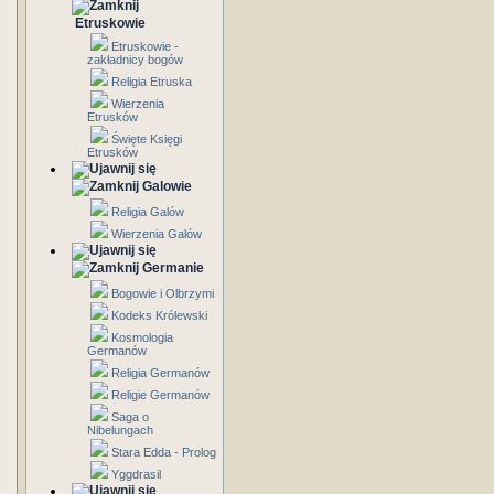
Etruskowie
Etruskowie -
zakładnicy bogów
Religia Etruska
Wierzenia
Etrusków
Święte Księgi
Etrusków
Galowie
Religia Galów
Wierzenia Galów
Germanie
Bogowie i Olbrzymi
Kodeks Królewski
Kosmologia
Germanów
Religia Germanów
Religie Germanów
Saga o
Nibelungach
Stara Edda - Prolog
Yggdrasil