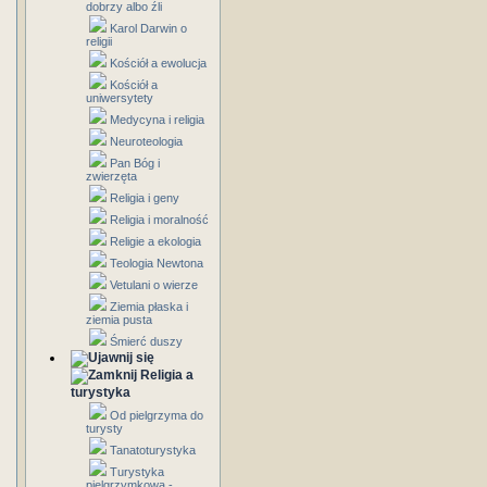
dobrzy albo źli
Karol Darwin o
religii
Kościół a ewolucja
Kościół a
uniwersytety
Medycyna i religia
Neuroteologia
Pan Bóg i
zwierzęta
Religia i geny
Religia i moralność
Religie a ekologia
Teologia Newtona
Vetulani o wierze
Ziemia płaska i
ziemia pusta
Śmierć duszy
Religia a
turystyka
Od pielgrzyma do
turysty
Tanatoturystyka
Turystyka
pielgrzymkowa -