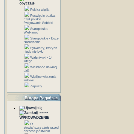
obyczaje
Polska wigilja
Poświęcić bożka,
czyli polskie
świętowanie Sobótki
Staropolska
Wielkanoc
Staropolskie - Boże
Narodzenie
Sylwestry, których
nigdy nie było
Walentynki - 14
lutego
Wielkanoc dawniej i
dziś
Wigilijne wierzenia
ludowe
Zapusty
Europa Pogańska
==>>
WPROWADZENIE
O
słowiańszczyźnie przed
chrześcijaństwem