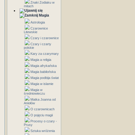
Znaki Zodiaku w
mitach
Magia
Astrologia
Czarownice
Litewskie
Czary i czarownice
Czary i czarty
polskie
Kary za czarymary
Magia a religia
Magia afrykańska
Magia babilońska
Magia podbija świat
Magia w islamie
Magia w
średniowieczu
Matka Joanna od
Aniołów
O czarownicach
O pojęciu magii
Procesy o czary -
Prusy
Sztuka wróżenia