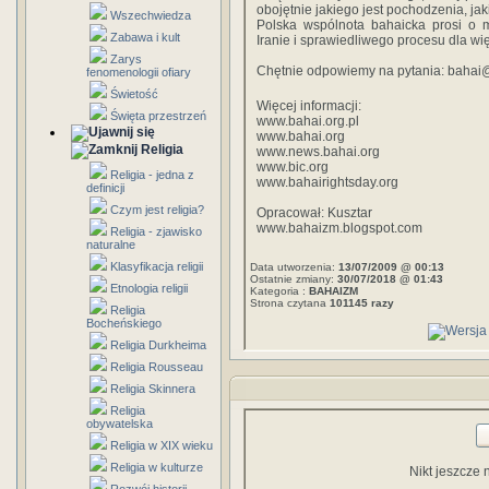
obojętnie jakiego jest pochodzenia, jaki
Wszechwiedza
Polska wspólnota bahaicka prosi o m
Zabawa i kult
Iranie i sprawiedliwego procesu dla wi
Zarys
Chętnie odpowiemy na pytania: bahai@
fenomenologii ofiary
Świetość
Więcej informacji:
Święta przestrzeń
www.bahai.org.pl
www.bahai.org
Religia
www.news.bahai.org
www.bic.org
Religia - jedna z
www.bahairightsday.org
definicji
Czym jest religia?
Opracował: Kusztar
www.bahaizm.blogspot.com
Religia - zjawisko
naturalne
Klasyfikacja religii
Data utworzenia:
13/07/2009 @ 00:13
Ostatnie zmiany:
30/07/2018 @ 01:43
Etnologia religii
Kategoria :
BAHAIZM
Strona czytana
101145 razy
Religia
Bocheńskiego
Religia Durkheima
Religia Rousseau
Religia Skinnera
Religia
obywatelska
Religia w XIX wieku
Religia w kulturze
Nikt jeszcze 