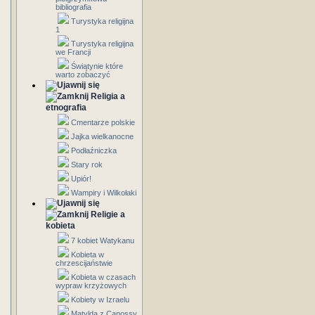
bibliografia
Turystyka religijna
1
Turystyka religijna
we Francji
Świątynie które
warto zobaczyć
Religia a
etnografia
Cmentarze polskie
Jajka wielkanocne
Podłaźniczka
Stary rok
Upiór!
Wampiry i Wilkołaki
Religie a
kobieta
7 kobiet Watykanu
Kobieta w
chrzescijaństwie
Kobieta w czasach
wypraw krzyżowych
Kobiety w Izraelu
Matylda z Canossy