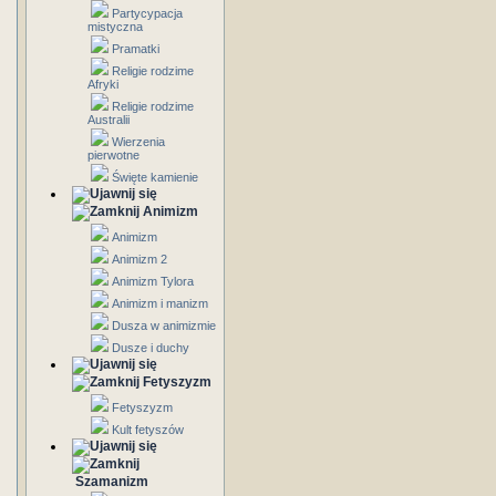
Partycypacja
mistyczna
Pramatki
Religie rodzime
Afryki
Religie rodzime
Australii
Wierzenia
pierwotne
Święte kamienie
Animizm
Animizm
Animizm 2
Animizm Tylora
Animizm i manizm
Dusza w animizmie
Dusze i duchy
Fetyszyzm
Fetyszyzm
Kult fetyszów
Szamanizm