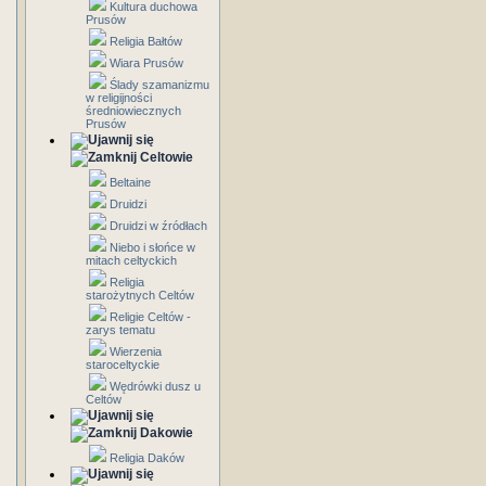
Kultura duchowa
Prusów
Religia Bałtów
Wiara Prusów
Ślady szamanizmu
w religijności
średniowiecznych
Prusów
Celtowie
Beltaine
Druidzi
Druidzi w źródłach
Niebo i słońce w
mitach celtyckich
Religia
starożytnych Celtów
Religie Celtów -
zarys tematu
Wierzenia
staroceltyckie
Wędrówki dusz u
Celtów
Dakowie
Religia Daków