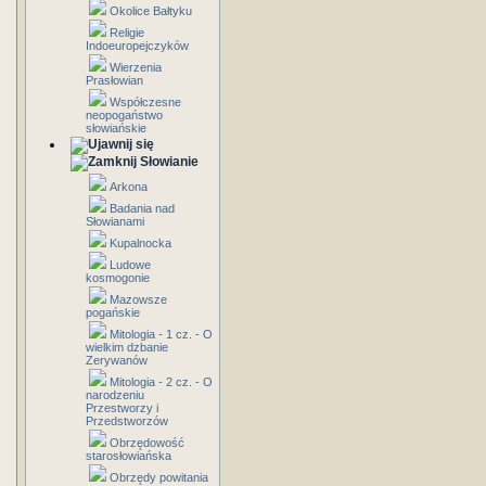
Okolice Bałtyku
Religie
Indoeuropejczyków
Wierzenia
Prasłowian
Współczesne
neopogaństwo
słowiańskie
Słowianie
Arkona
Badania nad
Słowianami
Kupalnocka
Ludowe
kosmogonie
Mazowsze
pogańskie
Mitologia - 1 cz. - O
wielkim dzbanie
Zerywanów
Mitologia - 2 cz. - O
narodzeniu
Przestworzy i
Przedstworzów
Obrzędowość
starosłowiańska
Obrzędy powitania