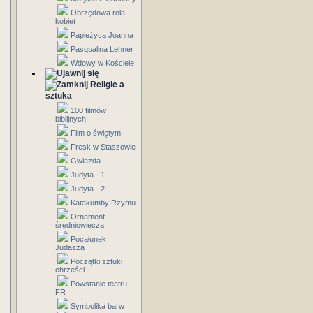
Obrzędowa rola
kobiet
Papieżyca Joanna
Pasqualina Lehner
Wdowy w Kościele
Religie a
sztuka
100 filmów
biblijnych
Film o świętym
Fresk w Staszowie
Gwiazda
Judyta - 1
Judyta - 2
Katakumby Rzymu
Ornament
średniowiecza
Pocałunek
Judasza
Początki sztuki
chrześci.
Powstanie teatru
FR
Symbolika barw