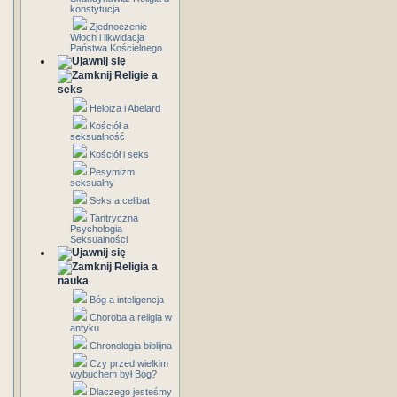
konstytucja
Zjednoczenie
Włoch i likwidacja
Państwa Kościelnego
Religie a
seks
Heloiza i Abelard
Kościół a
seksualność
Kościół i seks
Pesymizm
seksualny
Seks a celibat
Tantryczna
Psychologia
Seksualności
Religia a
nauka
Bóg a inteligencja
Choroba a religia w
antyku
Chronologia biblijna
Czy przed wielkim
wybuchem był Bóg?
Dlaczego jesteśmy