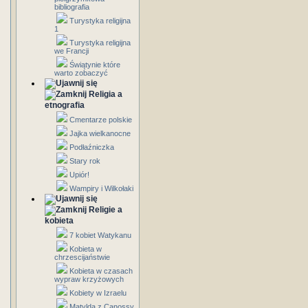
bibliografia
Turystyka religijna
1
Turystyka religijna
we Francji
Świątynie które
warto zobaczyć
Religia a
etnografia
Cmentarze polskie
Jajka wielkanocne
Podłaźniczka
Stary rok
Upiór!
Wampiry i Wilkołaki
Religie a
kobieta
7 kobiet Watykanu
Kobieta w
chrzescijaństwie
Kobieta w czasach
wypraw krzyżowych
Kobiety w Izraelu
Matylda z Canossy