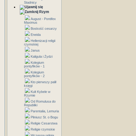
Stadnicy
Rzym
August - Pontifex
Maximus
Boskość cesarzy
Eneida
Hellenizacji religii
rzymskiej
Janus
Kaligula i Żydzi
Kolegium
pontyfików - 1
Kolegium
pontyfików - 2
Kto pierwszy palił
księgi
Kult Kybele w
Rzymie
Od Romulusa do
Republiki
Parentalia, Lemuria
Pliniusz St. o Bogu
Religie Cesarstwa
Religie rzymskie
Wczesna religia