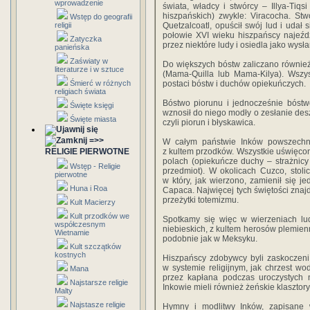
wprowadzenie
świata, władcy i stwórcy – Illya-Tiqs
hiszpańskich) zwykle: Viracocha. Stw
Wstęp do geografii
religii
Quetzalcoatl, opuścił swój lud i uda
połowie XVI wieku hiszpańscy najeźdź
Zatyczka
przez niektóre ludy i osiedla jako wysł
panieńska
Zaświaty w
Do większych bóstw zaliczano również
literaturze i w sztuce
(Mama-Quilla lub Mama-Kilya). Wszys
Śmierć w różnych
postaci bóstw i duchów opiekuńczych.
religiach świata
Bóstwo piorunu i jednocześnie bóstw
Święte księgi
wznosił do niego modły o zesłanie desz
Święte miasta
czyli piorun i błyskawica.
=>>
W całym państwie Inków powszechni
RELIGIE PIERWOTNE
z kultem przodków. Wszystkie uświęcone
polach (opiekuńcze duchy – strażnic
Wstęp - Religie
przedmiot). W okolicach Cuzco, stoli
pierwotne
w który, jak wierzono, zamienił się
je
Huna i Roa
Capaca. Najwięcej tych świętości znaj
przeżytki totemizmu.
Kult Macierzy
Kult przodków we
Spotkamy się więc w wierzeniach lu
współczesnym
niebieskich, z kultem herosów plemie
Wietnamie
podobnie jak w Meksyku.
Kult szczątków
kostnych
Hiszpańscy zdobywcy byli zaskoczeni 
w systemie religijnym, jak chrzest wo
Mana
przez kapłana podczas uroczystych 
Najstarsze religie
Inkowie mieli również żeńskie klasztor
Malty
Najstasze religie
Hymny i modlitwy Inków, zapisane 