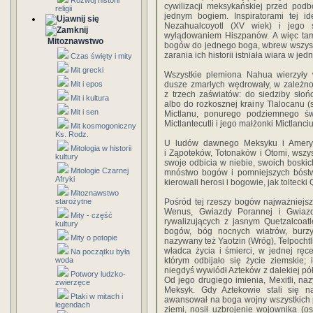
Rozwój historii
cywilizacji meksykańskiej przed podb
religii
jednym bogiem. Inspiratorami tej id
Nezahualcoyotl (XV wiek) i jego s
wylądowaniem Hiszpanów. A więc tam r
Mitoznawstwo
bogów do jednego boga, wbrew wszyst
zarania ich historii istniała wiara w je
Czas święty i mity
Mit grecki
Wszystkie plemiona Nahua wierzyły 
Mit i epos
dusze zmarłych wędrowały, w zależnoś
z trzech zaświatów: do siedziby sło
Mit i kultura
albo do rozkosznej krainy Tlalocanu (s
Mit i sen
Mictlanu, ponurego podziemnego św
Mictlantecutli i jego małżonki Mictlanciu
Mit kosmogoniczny
Ks. Rodz.
U ludów dawnego Meksyku i Ameryk
Mitologia w historii
i Ząpoteków, Totonaków i Otomi, wszy
kultury
swoje odbicia w niebie, swoich boskic
Mitologie Czarnej
mnóstwo bogów i pomniejszych bóstw
Afryki
kierowali herosi i bogowie, jak toltecki
Mitoznawstwo
starożytne
Pośród tej rzeszy bogów najważniejsza
Wenus, Gwiazdy Porannej i Gwiazdy
Mity - część
rywalizujących z jasnym Quetzalcoa
kultury
bogów, bóg nocnych wiatrów, burzy 
Mity o potopie
nazywany też Yaotzin (Wróg), Telpochtl
władca życia i śmierci, w jednej ręce
Na początku była
woda
którym odbijało się życie ziemskie; i
niegdyś wywiódł Azteków z dalekiej pó
Potwory ludzko-
Od jego drugiego imienia, Mexitli, na
zwierzęce
Meksyk. Gdy Aztekowie stali się naj
Ptaki w mitach i
awansował na boga wojny wszystkich 
legendach
ziemi, nosił uzbrojenie wojownika (os