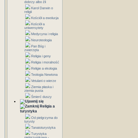
dobrzy albo źli
Karol Darwin o
religii
Kościół a ewolucja
Kościół a
uniwersytety
Medycyna i religia
Neuroteologia
Pan Bóg i
zwierzęta
Religia i geny
Religia i moralność
Religie a ekologia
Teologia Newtona
Vetulani o wierze
Ziemia płaska i
ziemia pusta
Śmierć duszy
Religia a
turystyka
Od pielgrzyma do
turysty
Tanatoturystyka
Turystyka
pielgrzymkowa -