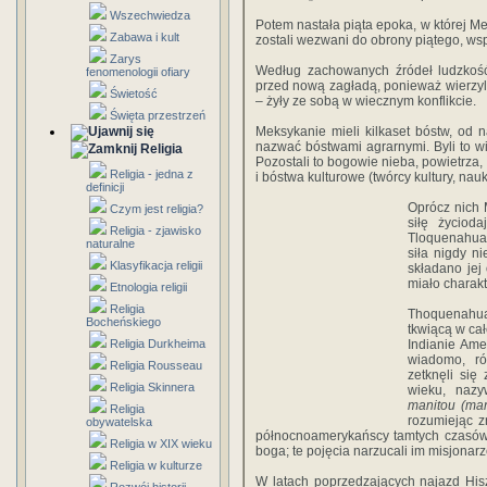
Wszechwiedza
Potem nastała piąta epoka, w której M
Zabawa i kult
zostali wezwani do obrony piątego, ws
Zarys
Według zachowanych źródeł ludzkość 
fenomenologii ofiary
przed nową zagładą, ponieważ wierzyli,
Świetość
– żyły ze sobą w wiecznym konflikcie.
Święta przestrzeń
Meksykanie mieli kilkaset bóstw, od 
nazwać bóstwami agrarnymi. Byli to wi
Religia
Pozostali to bogowie nieba, powietrza,
Religia - jedna z
i bóstwa kulturowe (twórcy kultury, nau
definicji
Oprócz nich M
Czym jest religia?
siłę życiod
Religia - zjawisko
Tloquenahua
naturalne
siła nigdy n
Klasyfikacja religii
składano jej 
miało charak
Etnologia religii
Religia
Thoquenahua
Bocheńskiego
tkwiącą w całe
Religia Durkheima
Indianie Ame
wiadomo, ró
Religia Rousseau
zetknęli się
Religia Skinnera
wieku, nazy
manitou (man
Religia
rozumiejąc z
obywatelska
północnoamerykańscy tamtych czasów ni
Religia w XIX wieku
boga; te pojęcia narzucali im misjonarz
Religia w kulturze
W latach poprzedzających najazd His