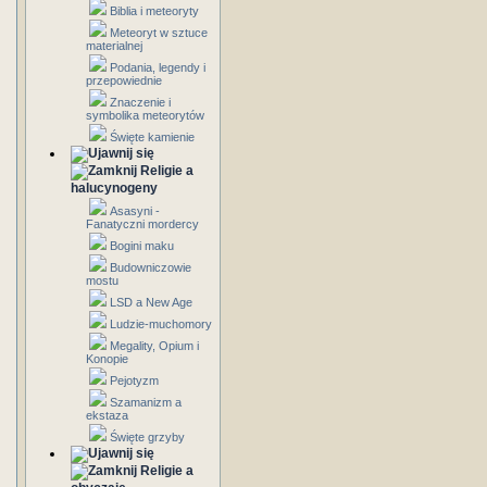
Biblia i meteoryty
Meteoryt w sztuce
materialnej
Podania, legendy i
przepowiednie
Znaczenie i
symbolika meteorytów
Święte kamienie
Religie a
halucynogeny
Asasyni -
Fanatyczni mordercy
Bogini maku
Budowniczowie
mostu
LSD a New Age
Ludzie-muchomory
Megality, Opium i
Konopie
Pejotyzm
Szamanizm a
ekstaza
Święte grzyby
Religie a