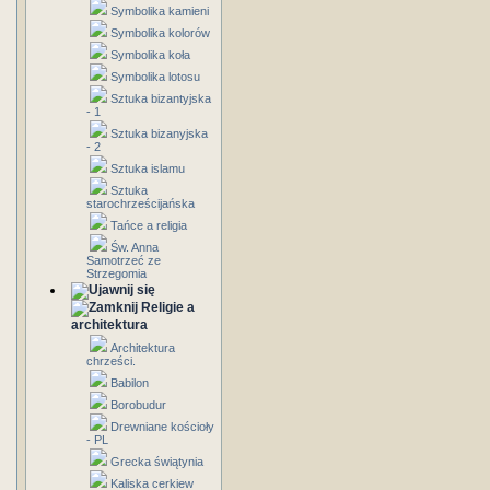
Symbolika kamieni
Symbolika kolorów
Symbolika koła
Symbolika lotosu
Sztuka bizantyjska
- 1
Sztuka bizanyjska
- 2
Sztuka islamu
Sztuka
starochrześcijańska
Tańce a religia
Św. Anna
Samotrzeć ze
Strzegomia
Religie a
architektura
Architektura
chrześci.
Babilon
Borobudur
Drewniane kościoły
- PL
Grecka świątynia
Kaliska cerkiew