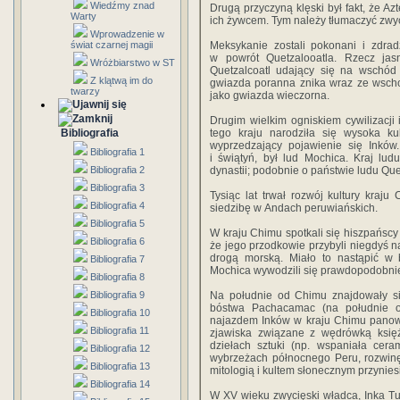
Wiedźmy znad
Drugą przyczyną klęski był fakt, że Az
Warty
ich żywcem. Tym należy tłumaczyć zwy
Wprowadzenie w
świat czarnej magii
Meksykanie zostali pokonani i zdrad
w powrót Quetzalooatla. Rzecz ja
Wróżbiarstwo w ST
Quetzalcoatl udający się na wschód 
Z klątwą im do
gwiazda poranna znika wraz ze wscho
twarzy
jako gwiazda wieczorna.
Drugim wielkim ogniskiem cywilizacji
Bibliografia
tego kraju narodziła się wysoka kul
wyprzedzający pojawienie się Inków. 
Bibliografia 1
i świątyń, był lud Mochica. Kraj lu
Bibliografia 2
dynastii; podobnie o państwie ludu Qu
Bibliografia 3
Tysiąc lat trwał rozwój kultury kraj
Bibliografia 4
siedzibę w Andach peruwiańskich.
Bibliografia 5
W kraju Chimu spotkali się hiszpańscy 
Bibliografia 6
że jego przodkowie przybyli niegdyś 
drogą morską. Miało to nastąpić w 
Bibliografia 7
Mochica wywodzili się prawdopodobnie
Bibliografia 8
Bibliografia 9
Na południe od Chimu znajdowały się 
bóstwa Pachacamac (na południe od 
Bibliografia 10
najazdem Inków w kraju Chimu panował
Bibliografia 11
zjawiska związane z wędrówką księż
dziełach sztuki (np. wspaniała cera
Bibliografia 12
wybrze­żach północnego Peru, rozwinę
Bibliografia 13
mitologią i kultem słonecznym przynie
Bibliografia 14
W XV wieku zwycięski władca, Inka Tu