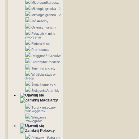
Mit o upadku dusz
Mitologia grecka - 1
Mitologia grecka - 2
Nić Ariadny
Orfeusz i orfizm
Pelazgijski mit o
stworzeniu
Platoński mit
Prometeusz
Religijność Greków
Starożytne misteria
Tajemnica Krety
Wróżbiarstwo w
Grecji
Świat homerycki
Świątynia Artemidy
Madziarzy
Turul - mityczny
ptak węgierski
Wierzenia
Prawęgrów
Połowcy
Połowcy - Baba ze