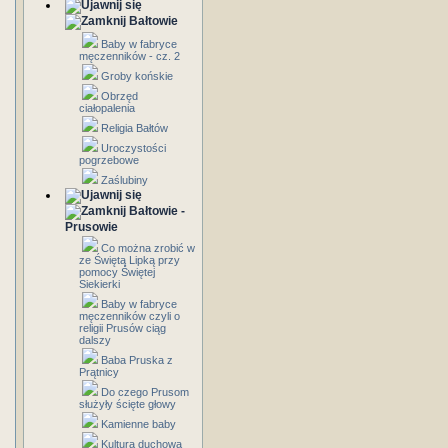
Bałtowie
Baby w fabryce
męczenników - cz. 2
Groby końskie
Obrzęd
ciałopalenia
Religia Bałtów
Uroczystości
pogrzebowe
Zaślubiny
Bałtowie -
Prusowie
Co można zrobić w
ze Świętą Lipką przy
pomocy Świętej
Siekierki
Baby w fabryce
męczenników czyli o
religii Prusów ciąg
dalszy
Baba Pruska z
Prątnicy
Do czego Prusom
służyły ścięte głowy
Kamienne baby
Kultura duchowa