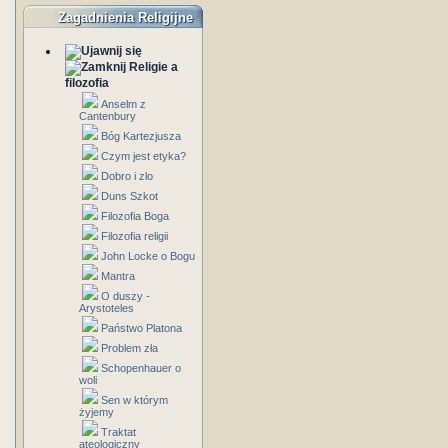
Zagadnienia Religijne
Religie a
filozofia
Anselm z
Cantenbury
Bóg Kartezjusza
Czym jest etyka?
Dobro i zlo
Duns Szkot
Filozofia Boga
Filozofia religii
John Locke o Bogu
Mantra
O duszy -
Arystoteles
Państwo Platona
Problem zła
Schopenhauer o
woli
Sen w którym
żyjemy
Traktat
ateologiczny