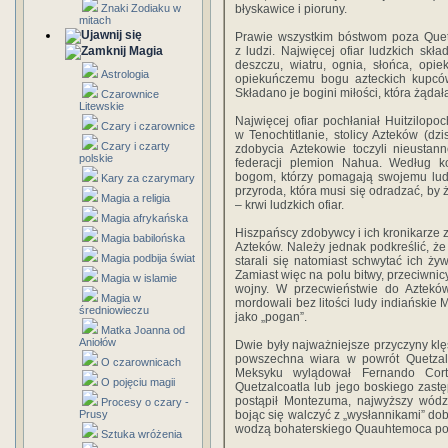
Znaki Zodiaku w
błyskawice i pioruny.
mitach
Prawie wszystkim bóstwom poza Quetz
Magia
z ludzi. Najwięcej ofiar ludzkich skła
deszczu, wiatru, ognia, słońca, opi
Astrologia
opiekuńczemu bogu azteckich kupcó
Składano je bogini miłości, która żądała 
Czarownice
Litewskie
Najwięcej ofiar pochłaniał Huitzilopo
Czary i czarownice
w Tenochtitlanie, stolicy Azteków (dzi
Czary i czarty
zdobycia Aztekowie toczyli nieustan
polskie
federacji plemion Nahua. Według ko
bogom, którzy pomagają swojemu ludo
Kary za czarymary
przyroda, która musi się odradzać, by
Magia a religia
– krwi ludzkich ofiar.
Magia afrykańska
Hiszpańscy zdobywcy i ich kronikarze 
Magia babilońska
Azteków. Należy jednak podkreślić, że
Magia podbija świat
starali się natomiast schwytać ich żyw
Zamiast więc na polu bitwy, przeciwnic
Magia w islamie
wojny. W przecwieństwie do Azteków 
Magia w
mordowali bez litości ludy indiańskie M
średniowieczu
jako „pogan”.
Matka Joanna od
Aniołów
Dwie były najważniejsze przyczyny klę
powszechna wiara w powrót Quetza
O czarownicach
Meksyku wylądował Fernando Corte
O pojęciu magii
Quetzalcoatla lub jego boskiego zastę
postąpił Montezuma, najwyższy wódz 
Procesy o czary -
Prusy
bojąc się walczyć z „wysłannikami” dob
wodzą bohaterskiego Quauhtemoca porw
Sztuka wróżenia