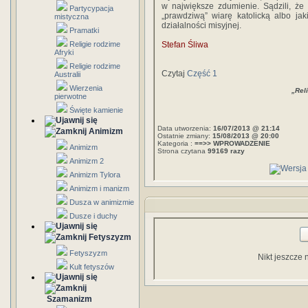
w największe zdumienie. Sądzili, że 
Partycypacja
„prawdziwą” wiarę katolicką albo jaki
mistyczna
działalności misyjnej.
Pramatki
Religie rodzime
Stefan Śliwa
Afryki
Religie rodzime
Czytaj
Część 1
Australii
Wierzenia
„Reli
pierwotne
Święte kamienie
Data utworzenia:
16/07/2013 @ 21:14
Animizm
Ostatnie zmiany:
15/08/2013 @ 20:00
Kategoria :
==>> WPROWADZENIE
Animizm
Strona czytana
99169 razy
Animizm 2
Animizm Tylora
Animizm i manizm
Dusza w animizmie
Dusze i duchy
Fetyszyzm
Fetyszyzm
Nikt jeszcze 
Kult fetyszów
Szamanizm