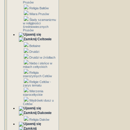
Prusów
Religia Bałtów
Wiara Prusów
Ślady szamanizmu
w religijności
średniowiecznych
Prusów
Celtowie
Beltaine
Druidzi
Druidzi w źródłach
Niebo i słońce w
mitach celtyckich
Religia
starożytnych Celtów
Religie Celtów -
zarys tematu
Wierzenia
staroceltyckie
Wędrówki dusz u
Celtów
Dakowie
Religia Daków