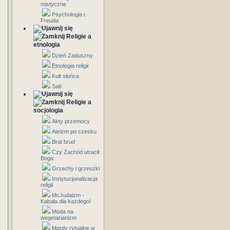
mistyczne
Psychologia r.
Freuda
Religie a
etnologia
Dzień Zaduszny
Etnologia religii
Kult słońca
Sati
Religie a
socjologia
Akty przemocy
Ateizm po czesku
Brat brud
Czy Zachód utracił
Boga
Grzechy i grzeszki
Instytucjonalizacja
religii
McJudaizm -
Kabała dla każdego!
Moda na
wegetarianizm
Mordy rytualne w