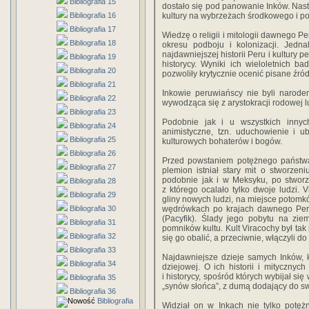
Bibliografia 15
dostało się pod panowanie Inków. Nast
Bibliografia 16
kultury na wybrzeżach środkowego i p
Bibliografia 17
Wiedzę o religii i mitologii dawnego P
Bibliografia 18
okresu podboju i kolonizacji. Jedna
najdawniejszej historii Peru i kultury
Bibliografia 19
historycy. Wyniki ich wieloletnich ba
Bibliografia 20
pozwoliły krytycznie ocenić pisane źró
Bibliografia 21
Inkowie peruwiańscy nie byli narode
Bibliografia 22
wywodząca się z arystokracji rodowej 
Bibliografia 23
Podobnie jak i
u wszystkich innyc
Bibliografia 24
animistyczne, tzn. uduchowienie i
ub
Bibliografia 25
kulturowych bohaterów i bogów.
Bibliografia 26
Przed powstaniem potężnego państwa
Bibliografia 27
plemion istniał stary mit o stworzeni
podobnie jak i w Meksyku, po stworz
Bibliografia 28
z którego ocalało tylko dwoje ludzi. V
Bibliografia 29
gliny nowych ludzi, na miejsce potomkó
Bibliografia 30
wędrówkach po krajach dawnego Pe
(Pacyfik). Ślady jego pobytu na zie
Bibliografia 31
pomników kultu. Kult Viracochy był tak
Bibliografia 32
się go obalić, a przeciwnie, włączyli d
Bibliografia 33
Najdawniejsze dzieje samych Inków, k
Bibliografia 34
dziejowej. O ich
historii i mitycznyc
i historycy, spośród których wybijał s
Bibliografia 35
„synów słońca”, z dumą dodający do sw
Bibliografia 36
Bibliografia
Widział on w Inkach nie
tylko potę