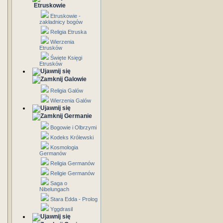
Etruskowie
Etruskowie -
zakładnicy bogów
Religia Etruska
Wierzenia
Etrusków
Święte Księgi
Etrusków
Galowie
Religia Galów
Wierzenia Galów
Germanie
Bogowie i Olbrzymi
Kodeks Królewski
Kosmologia
Germanów
Religia Germanów
Religie Germanów
Saga o
Nibelungach
Stara Edda - Prolog
Yggdrasil