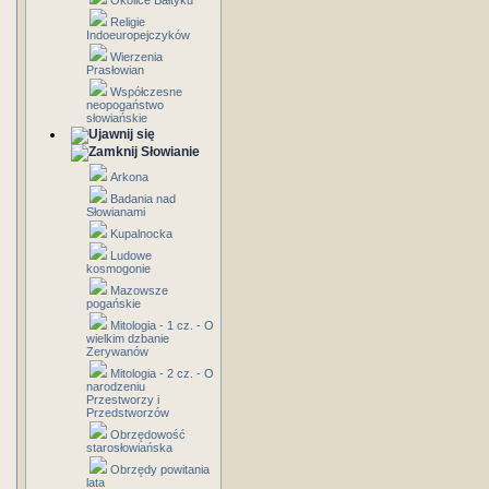
Okolice Bałtyku
Religie
Indoeuropejczyków
Wierzenia
Prasłowian
Współczesne
neopogaństwo
słowiańskie
Słowianie
Arkona
Badania nad
Słowianami
Kupalnocka
Ludowe
kosmogonie
Mazowsze
pogańskie
Mitologia - 1 cz. - O
wielkim dzbanie
Zerywanów
Mitologia - 2 cz. - O
narodzeniu
Przestworzy i
Przedstworzów
Obrzędowość
starosłowiańska
Obrzędy powitania
lata