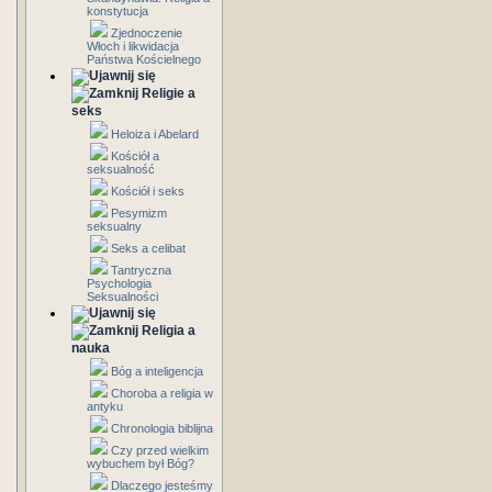
konstytucja
Zjednoczenie
Włoch i likwidacja
Państwa Kościelnego
Religie a
seks
Heloiza i Abelard
Kościół a
seksualność
Kościół i seks
Pesymizm
seksualny
Seks a celibat
Tantryczna
Psychologia
Seksualności
Religia a
nauka
Bóg a inteligencja
Choroba a religia w
antyku
Chronologia biblijna
Czy przed wielkim
wybuchem był Bóg?
Dlaczego jesteśmy