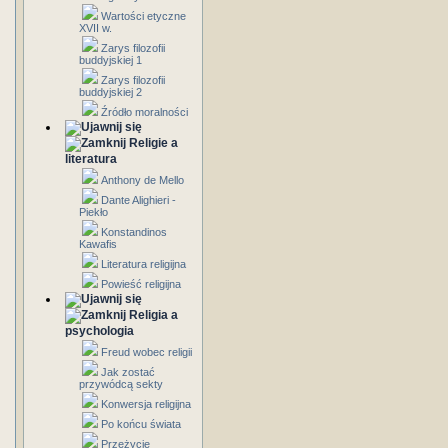
Wartości etyczne
XVII w.
Zarys filozofii
buddyjskiej 1
Zarys filozofii
buddyjskiej 2
Źródło moralności
Religie a
literatura
Anthony de Mello
Dante Alighieri -
Piekło
Konstandinos
Kawafis
Literatura religijna
Powieść religijna
Religia a
psychologia
Freud wobec religii
Jak zostać
przywódcą sekty
Konwersja religijna
Po końcu świata
Przeżycie