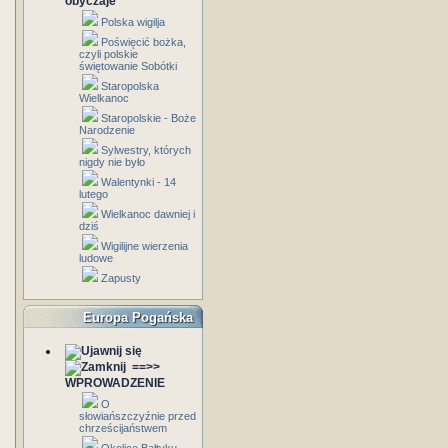
obyczaje
Polska wigilja
Poświęcić bożka,
czyli polskie
świętowanie Sobótki
Staropolska
Wielkanoc
Staropolskie - Boże
Narodzenie
Sylwestry, których
nigdy nie było
Walentynki - 14
lutego
Wielkanoc dawniej i
dziś
Wigilijne wierzenia
ludowe
Zapusty
Europa Pogańska
==>>
WPROWADZENIE
O
słowiańszczyźnie przed
chrześcijaństwem