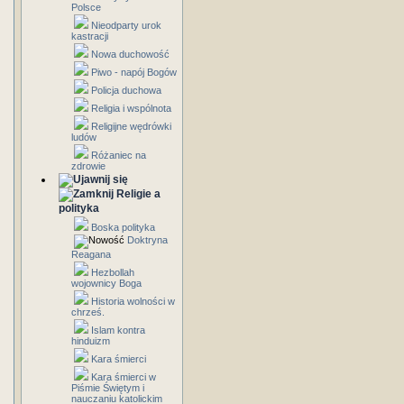
Polsce
Nieodparty urok
kastracji
Nowa duchowość
Piwo - napój Bogów
Policja duchowa
Religia i wspólnota
Religijne wędrówki
ludów
Różaniec na
zdrowie
Religie a
polityka
Boska polityka
Doktryna
Reagana
Hezbollah
wojownicy Boga
Historia wolności w
chrześ.
Islam kontra
hinduizm
Kara śmierci
Kara śmierci w
Piśmie Świętym i
nauczaniu katolickim