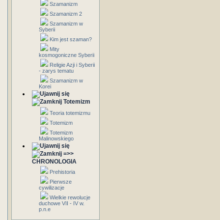
Szamanizm
Szamanizm 2
Szamanizm w
Syberii
Kim jest szaman?
Mity
kosmogoniczne Syberii
Religie Azji i Syberii
- zarys tematu
Szamanizm w
Korei
Totemizm
Teoria totemizmu
Totemizm
Totemizm
Malinowskiego
=>>
CHRONOLOGIA
Prehistoria
Pierwsze
cywilizacje
Wielkie rewolucje
duchowe VII - IV w.
p.n.e