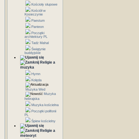
Kościoły słupowe
Kościół w
Kosieczynie
Paestum
Panteon
Początki
architektury PL
Tadż Mahal
Świątynie
buddyjskie
Religie a
muzyka
Hymn
Kolęda
Muzyka Wed
Muzyka
hebrajska
Muzyka kościelna
Początki polifonii
PL
Śpiew kościelny
Religie a
meteoryt