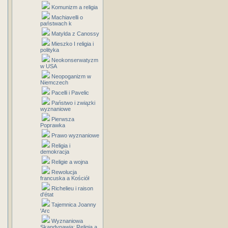
Komunizm a religia
Machiavelli o
państwach k
Matylda z Canossy
Mieszko I religia i
polityka
Neokonserwatyzm
w USA
Neopoganizm w
Niemczech
Pacelli i Pavelic
Państwo i związki
wyznaniowe
Pierwsza
Poprawka
Prawo wyznaniowe
Religia i
demokracja
Religie a wojna
Rewolucja
francuska a Kościół
Richelieu i raison
d'état
Tajemnica Joanny
'Arc
Wyznaniowa
Skandynawia: Religia a