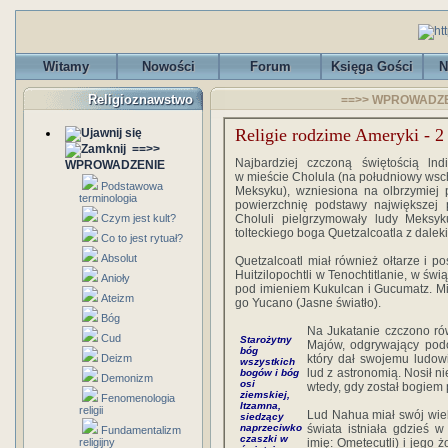
Witamy
Nowości
Forum
Księga Gości
N
Religioznawstwo
==>> WPROWADZENI
Religie rodzime Ameryki - 2
==>>
Najbardziej czczoną świętością ln
WPROWADZENIE
w mieście Cholula (na południowy wschó
Podstawowa
Meksyku), wzniesiona na olbrzymiej 
terminologia
powierzchnię podstawy największej 
Czym jest kult?
Choluli pielgrzymowały ludy Meksy
tolteckiego boga Quetzalcoatla z dale
Co to jest rytuał?
Absolut
Quetzalcoatl miał również ołtarze i p
Huitzilopochtli w Tenochtitlanie, w św
Anioły
pod imieniem Kukulcan i Gucumatz. M
Ateizm
go Yucano (Jasne światło).
Bóg
Na Jukatanie czczono rów
Cud
Starożytny
Majów, odgrywający podo
bóg
Deizm
który dał swojemu ludowi
wszystkich
lud z astronomią. Nosił n
bogów i bóg
Demonizm
osi
wtedy, gdy został bogiem p
ziemskiej,
Fenomenologia
Itzamna,
religii
Lud Nahua miał swój wielk
siedzący
naprzeciwko
świata istniała gdzieś w
Fundamentalizm
czaszki w
religijny
imię: Ometecutli) i jego ż