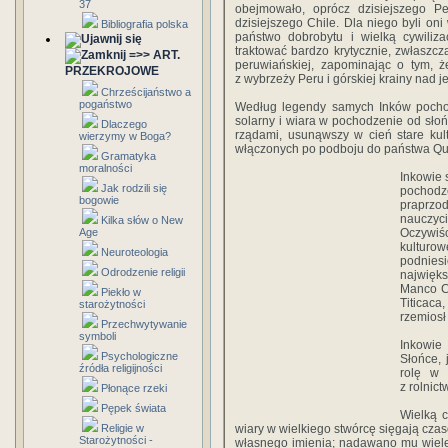
37
obejmowało, oprócz dzisiejszego P
dzisiejszego Chile. Dla niego byli on
Bibliografia polska
państwo dobrobytu i wielką cywiliza
traktować bardzo krytycznie, zwłaszcz
=>> ART.
peruwiańskiej, zapominając o tym, że
PRZEKROJOWE
z wybrzeży Peru i górskiej krainy nad j
Chrześcijaństwo a
pogaństwo
Według legendy samych Inków pochod
solarny i wiara w pochodzenie od słońc
Dlaczego
rządami, usunąwszy w cień stare kul
wierzymy w Boga?
włączo­nych po podboju do państwa Q
Gramatyka
moralności
Inkowie 
Jak rodzili się
pochodz
bogowie
praprzo
nauczyc
Kilka słów o New
Age
Oczywiś
kultur
Neuroteologia
podnies
Odrodzenie religii
najwięk
Manco Ca
Piekło w
Titicac
starożytności
rzemiosł
Przechwytywanie
symboli
Inkowie 
Psychologiczne
Słońce, 
źródła religijności
rolę w 
z rolnic
Płonące rzeki
Pępek świata
Wielką c
Religie w
wiary w wielkiego stwórcę sięgają cza
Starożytności -
własnego imienia; nadawano mu wiele t