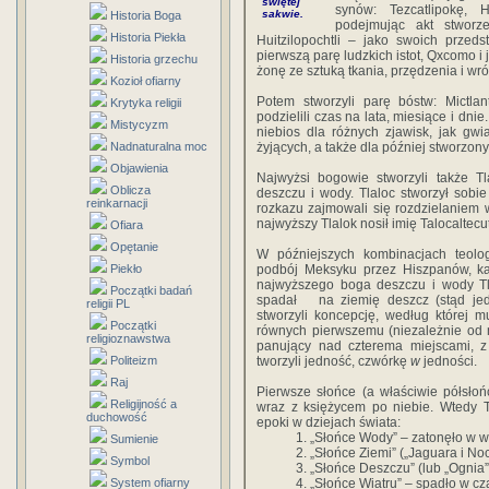
świętej
synów: Tezcatlipokę, Hu
sakwie.
Historia Boga
podejmując akt stworz
Historia Piekła
Huitzilopochtli – jako swoich przeds
pierwszą parę ludzkich istot, Qxcomo i
Historia grzechu
żonę ze sztuką tkania, przędzenia i wr
Kozioł ofiarny
Potem stworzyli parę bóstw: Mictlant
Krytyka religii
podzielili czas na lata, miesiące i dni
Mistycyzm
niebios dla różnych zjawisk, jak gwia
Nadnaturalna moc
żyjących, a także dla później stworzo
Objawienia
Najwyżsi bogowie stworzyli także Tl
Oblicza
deszczu i wody. Tlaloc stworzył sobi
reinkarnacji
rozkazu zajmowali się rozdzielaniem
najwyższy Tlalok nosił imię Talocaltecu
Ofiara
Opętanie
W późniejszych kombinacjach teolo
Piekło
podbój Meksyku przez Hiszpanów, kap
najwyższego boga deszczu i
wody Tl
Początki badań
spadał na ziemię deszcz (stąd jedną
religii PL
stworzyli koncepcję, według której m
Początki
równych pierwszemu (niezależnie od 
religioznawstwa
panujący nad czterema miejscami, z 
Politeizm
tworzyli jedność, czwórkę
w
jedności.
Raj
Pierwsze słońce (a właściwie półsło
Religijność a
wraz z księżycem po niebie. Wtedy T
duchowość
epoki w dziejach świata:
1. „Słońce Wody” – zatonęło w w
Sumienie
2. „Słońce Ziemi” („Jaguara i No
Symbol
3. „Słońce Deszczu” (lub „Ognia”
System ofiarny
4. „Słońce Wiatru” – spadło w cza