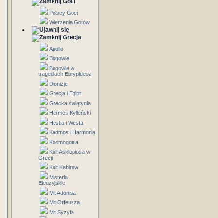
Goci
Polscy Goci
Wierzenia Gotów
Grecja
Apollo
Bogowie
Bogowie w
tragediach Eurypidesa
Dionizje
Grecja i Egipt
Grecka świątynia
Hermes Kylleński
Hestia i Westa
Kadmos i Harmonia
Kosmogonia
Kult Asklepiosa w
Grecji
Kult Kabirów
Misteria
Eleuzyjskie
Mit Adonisa
Mit Orfeusza
Mit Syzyfa