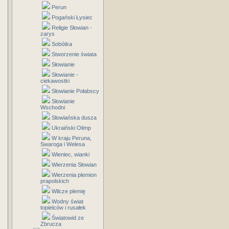
Perun
Pogański Łysiec
Religie Słowian -
zarys
Sobótka
Stworzenie świata
Słowianie
Słowianie -
ciekawostki
Słowianie Połabscy
Słowianie
Wschodni
Słowiańska dusza
Ukraiński Olimp
W kraju Peruna,
Swaroga i Welesa
Wieniec, wianki
Wierzenia Słowian
Wierzenia plemion
prapolskich
Wilcze plemię
Wodny świat
topielców i rusałek
Światowid ze
Zbrucza