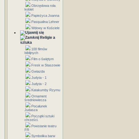
Obrzędowa rola
kobiet
Papieżyca Joanna
Pasqualina Lehner
Wdowy w Kościele
Religie a
sztuka
100 filmów
biblijnych
Film o świętym
Fresk w Staszowie
Gwiazda
Judyta - 1
Judyta - 2
Katakumby Rzymu
Ornament
średniowiecza
Pocałunek
Judasza
Początki sztuki
chrześci.
Powstanie teatru
FR
Symbolika barw