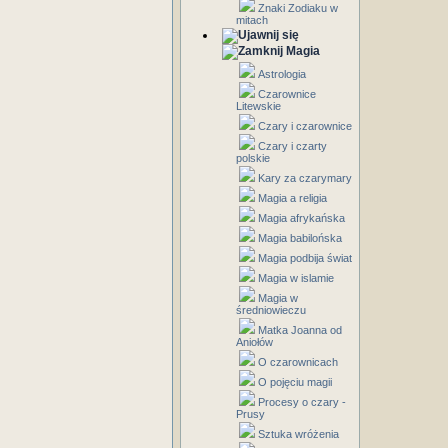
Znaki Zodiaku w
mitach
Magia
Astrologia
Czarownice
Litewskie
Czary i czarownice
Czary i czarty
polskie
Kary za czarymary
Magia a religia
Magia afrykańska
Magia babilońska
Magia podbija świat
Magia w islamie
Magia w
średniowieczu
Matka Joanna od
Aniołów
O czarownicach
O pojęciu magii
Procesy o czary -
Prusy
Sztuka wróżenia