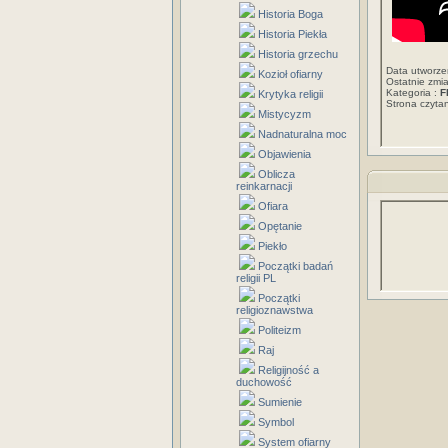
Historia Boga
Historia Piekła
Historia grzechu
Data utworze
Kozioł ofiarny
Ostatnie zmi
Kategoria :
F
Krytyka religii
Strona czyt
Mistycyzm
Nadnaturalna moc
Objawienia
Oblicza
reinkarnacji
Ofiara
Opętanie
Piekło
Początki badań
religii PL
Początki
religioznawstwa
Politeizm
Raj
Religijność a
duchowość
Sumienie
Symbol
System ofiarny