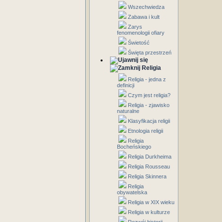
Wszechwiedza
Zabawa i kult
Zarys
fenomenologii ofiary
Świetość
Święta przestrzeń
Religia
Religia - jedna z
definicji
Czym jest religia?
Religia - zjawisko
naturalne
Klasyfikacja religii
Etnologia religii
Religia
Bocheńskiego
Religia Durkheima
Religia Rousseau
Religia Skinnera
Religia
obywatelska
Religia w XIX wieku
Religia w kulturze