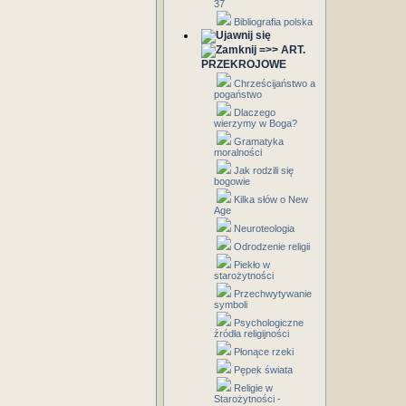
37
Bibliografia polska
=>> ART.
PRZEKROJOWE
Chrześcijaństwo a
pogaństwo
Dlaczego
wierzymy w Boga?
Gramatyka
moralności
Jak rodzili się
bogowie
Kilka słów o New
Age
Neuroteologia
Odrodzenie religii
Piekło w
starożytności
Przechwytywanie
symboli
Psychologiczne
źródła religijności
Płonące rzeki
Pępek świata
Religie w
Starożytności -