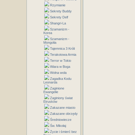
Rzymianie
Sekrety Buddy
Sekrety Delf
Shangri-La
Szamanizm -
Korea
Szamanizm -
Mongolia
Tajemnica 3 Króli
Terakotowa Armia
Terror w Tokio
Wiara w Boga
Wolna wola
Zagadka Kodu
Leonarda
Zaginione
Ewangelie
Zaginiony świat
Etrusków
Zakazane miasto
Zakazane obrzędy
Średniowiecze
Św. Mikołaj
Życie i śmierć bez