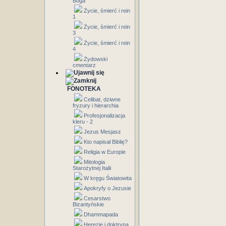
Boga
Życie, śmierć i rein
1
Życie, śmierć i rein
3
Życie, śmierć i rein
4
Żydowski
cmentarz
FONOTEKA
Celibat, dziwne
fryzury i hierarchia
Profesjonalizacja
kleru - 2
Jezus Mesjasz
Kto napisał Biblię?
Religia w Europie
Mitologia
Starożytnej Italii
W kręgu Światowita
Apokryfy o Jezusie
Cesarstwo
Bizantyńskie
Dhammapada
Herezje i doktryna