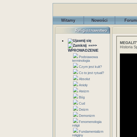
Witamy
Nowości
Forum
Religioznawstwo
MEGALIT
==>>
Historia S
WPROWADZENIE
Podstawowa
terminologia
Czym jest kult?
Co to jest rytuał?
Absolut
Anioły
Ateizm
Bóg
Cud
Deizm
Demonizm
Fenomenologia
religii
Fundamentalizm
religijny