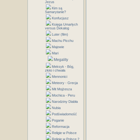
Jezus
Kim są
Samarytanie?
Konfucjusz
Księga Umarłych
versus Dekalog
Luter (film)
Machu Picchu
Majowie
Mari
Megality
Meksyk - Bóg,
złoto i chwała
Mennonici
Meteory - Grecja
Mit Mojżesza
Mochica - Peru
Narodziny Diabła
Nubia
Podświadomość
Poganie
Reformacja
Religie w Polsce
Religie w Polsce 2