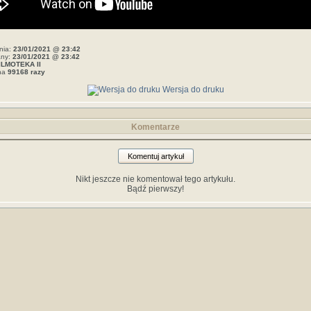
nia:
23/01/2021 @ 23:42
any:
23/01/2021 @ 23:42
ILMOTEKA II
ana
99168 razy
Wersja do druku
Komentarze
Komentuj artykuł
Nikt jeszcze nie komentował tego artykułu.
Bądź pierwszy!