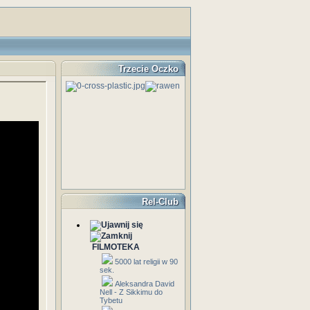
Trzecie Oczko
Rel-Club
FILMOTEKA
5000 lat religii w 90
sek.
Aleksandra David
Nell - Z Sikkimu do
Tybetu