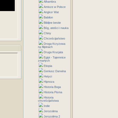
Alhambra
Amisze w Polsce
Angkor Wat
Babilon
Biblijne bestie
Bóg, ateiści i nauka
Chiny
Chrześcijaństwo
Droga Krzyżowa
na filipinach
Druga Krucjata
Egipt - Tajemnice
zmarłych
Etiopia
Geniusz Darwina
Hetyci
Hipnoza
Historia Boga
Historia Pisma
Historia
chrześcijaństwa
Indie
Jerozolima
Jerozolima 2