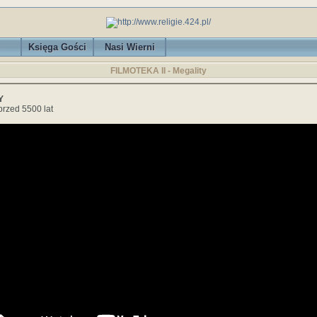
Księga Gości
Nasi Wierni
FILMOTEKA II - Megality
Y
przed 5500 lat