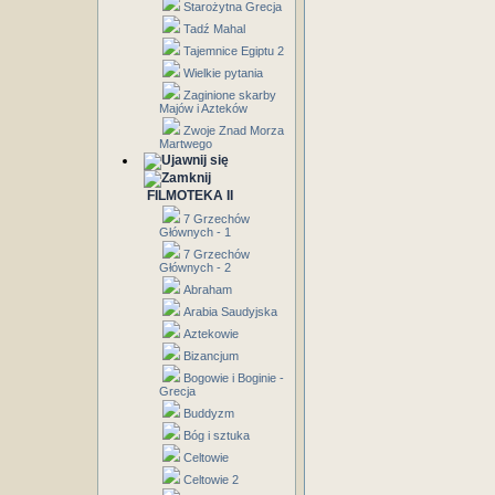
Starożytna Grecja
Tadź Mahal
Tajemnice Egiptu 2
Wielkie pytania
Zaginione skarby
Majów i Azteków
Zwoje Znad Morza
Martwego
FILMOTEKA II
7 Grzechów
Głównych - 1
7 Grzechów
Głównych - 2
Abraham
Arabia Saudyjska
Aztekowie
Bizancjum
Bogowie i Boginie -
Grecja
Buddyzm
Bóg i sztuka
Celtowie
Celtowie 2