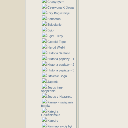
Chasydyzm
Czerwona Królowa
Czy Bóg istnieje
Echnaton
Egipcjanie
Egipt
Egipt -Teby
Gobekli Tepe
Herod Wielki
Historia Szatana
Historia papieży - 1
Historia papieży - 2
Historia papieży - 3
Istnienie Boga
Japonia
Jezus inne
spojrzenie
Jezus z Nazaretu
Karnak - świątynia
bogów
Katedra
Gnieźnieńska
Katedry
Kim naprawdę był