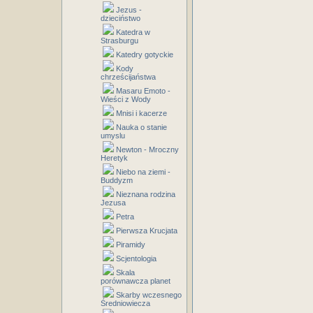
Jezus -
dzieciństwo
Katedra w
Strasburgu
Katedry gotyckie
Kody
chrześcijaństwa
Masaru Emoto -
Wieści z Wody
Mnisi i kacerze
Nauka o stanie
umyslu
Newton - Mroczny
Heretyk
Niebo na ziemi -
Buddyzm
Nieznana rodzina
Jezusa
Petra
Pierwsza Krucjata
Piramidy
Scjentologia
Skala
porównawcza planet
Skarby wczesnego
Średniowiecza