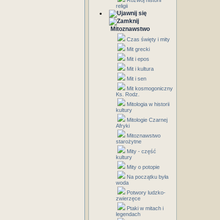
Rozwój historii
religii
Mitoznawstwo
Czas święty i mity
Mit grecki
Mit i epos
Mit i kultura
Mit i sen
Mit kosmogoniczny
Ks. Rodz.
Mitologia w historii
kultury
Mitologie Czarnej
Afryki
Mitoznawstwo
starożytne
Mity - część
kultury
Mity o potopie
Na początku była
woda
Potwory ludzko-
zwierzęce
Ptaki w mitach i
legendach