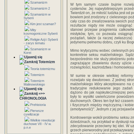
Szamanizm
W tym samym czasie bujnie rozwij
Szamanizm 2
cystersów. Jej najwybitniejszym przed
Twierdził on, że miłość ludzka jest od
Szamanizm w
bowiem jest zrodzony z cielesnego poż
Syberii
cały czas do zrealizowania swoich poż
Kim jest szaman?
rezultacie nigdy nie może osiągnąć 
stanowi przejaw pragnienia całkowit
Mity
kosmogoniczne Syberii
mistyków, tym, co pozwala osiągnąć 
pożądań, także (a raczej zwłaszcza) 
Religie Azji i Syberii
jedynemu pełnemu dobru, czyli ku Bog
- zarys tematu
Szamanizm w
Mimo krytycyzmu wobec cielesnych pra
Korei
konkretnie seksu małżeńskiego. Sądz
bezpośrednio nie służy płodzeniu pot
Totemizm
zagrażające zbawieniu duszy ujście 
rozwiązłości, kazirodztwa i homoseksu
Teoria totemizmu
Totemizm
W sumie w okresie wielkiej reformy 
rozwijało się dwutorowo. Z jednej st
Totemizm
małżeńskiego który akceptowano na c
Malinowskiego
tradycyjne redukowanie jego zadań 
dążono do jak najskuteczniejszej pen
=>>
były to wysiłki uwieńczone powodzen
CHRONOLOGIA
duchownych. Okres ten był też czasem
Prehistoria
i fizycznych między mężczyzną i kobie
(emotywność)". Jednym z jej przejawów 
Pierwsze
cywilizacje
Kontrowersje wokół problemu seksu z
Wielkie rewolucje
dziedzinach, na przykład w dyskusji n
duchowe VII - IV w.
zdecydowanie przeciwny tej idei. W u
p.n.e
grzech pierworodny jest przekazywany 