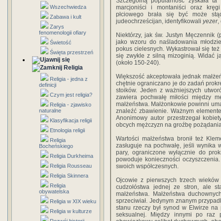
Szczególną popularność zyskała ta 
Wszechwiedza
marcjoniści i montaniści oraz krę
płciowego brała się być może stą
Zabawa i kult
judeochrześcijan, identyfikowali
yezer
,
Zarys
fenomenologii ofiary
Niektórzy, jak św. Justyn Męczennik (
jako wzoru do naśladowania młodzień
Świetość
pokus cielesnych. Wykastrował się te
Święta przestrzeń
się zwykle z silną mizoginią. Widać 
(około 150-240).
Religia
Większość akceptowała jednak małżeń
Religia - jedna z
chętnie ograniczano je do zadań prokr
definicji
stoików. Jeden z ważniejszych utwo
Czym jest religia?
zawiera pochwałę miłości między mę
małżeństwa. Małżonkowie powinni umac
Religia - zjawisko
naturalne
znaleźć zbawienie. Ważnym elemente
Anonimowy autor przestrzegał kobiety
Klasyfikacja religii
obcych mężczyzn na groźbę pożądania
Etnologia religii
Wartości małżeństwa bronił też Kleme
Religia
zasługuje na pochwałę, jeśli wynika 
Bocheńskiego
pary, ograniczone wyłącznie do prokr
Religia Durkheima
powoduje konieczności oczyszczenia
Religia Rousseau
swoich współczesnych.
Religia Skinnera
Ojcowie z pierwszych trzech wieków 
Religia
cudzołóstwa jednej ze stron, ale s
obywatelska
małżeństwa. Małżeństwa duchownych
sprzeciwiał. Jedynym znanym przypad
Religia w XIX wieku
stanu rzeczy był synod w Elwirze na
Religia w kulturze
seksualnej. Między innymi po raz 