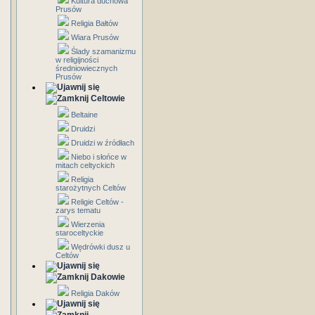
Kultura duchowa
Prusów
Religia Bałtów
Wiara Prusów
Ślady szamanizmu
w religijności
średniowiecznych
Prusów
Celtowie
Beltaine
Druidzi
Druidzi w źródłach
Niebo i słońce w
mitach celtyckich
Religia
starożytnych Celtów
Religie Celtów -
zarys tematu
Wierzenia
staroceltyckie
Wędrówki dusz u
Celtów
Dakowie
Religia Daków