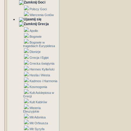
Goci
Polscy Goci
Wierzenia Gotów
Grecja
Apollo
Bogowie
Bogowie w
tragediach Eurypidesa
Dionizje
Grecja i Egipt
Grecka świątynia
Hermes Kylleński
Hestia i Westa
Kadmos i Harmonia
Kosmogonia
Kult Asklepiosa w
Grecji
Kult Kabirów
Misteria
Eleuzyjskie
Mit Adonisa
Mit Orfeusza
Mit Syzyfa