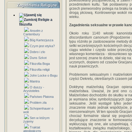
powodowany pożądliwością, a zatem w
przedmiotem kultu. Tak postawiony p
Zagadnienia Religijne
grzech pierworodny polega na braku łas
drogą płciową. Kontrowersje wokół n
wieku.
Religie a
filozofia
Zagadnienia seksualne w prawie kan
Anselm z
Około roku 1140 włoski kanonis
Cantenbury
discordantium canonum
(Pogodzenie n
Bóg Kartezjusza
typu różniło je zastosowanie metody di
setki wcześniejszych kościelnych decyz
Czym jest etyka?
ciągu wieków i często sobie przeczył
Dobro i zlo
własnego komentarza - stosunkowo spó
Duns Szkot
jest szerzej znane to dzieło, stał się
uczonych, dopiero od czasów Gracjan
Filozofia Boga
nauk prawniczych.
Filozofia religii
Problemom seksualnym i małżeńskim
John Locke o Bogu
części Dekretu, określanych czasem j
Mantra
Doktrynę małżeńską Gracjan opier
O duszy -
Arystoteles
małżeństwa. Uważał, że jest ono c
Małżeństwo dochodziło do skutku w n
Państwo Platona
je wymiana słów, symbolizujących zgo
Problem zła
seksualne. Jeśli wystąpił tylko jed
znaczenie miało jednak współżycie, p
Schopenhauer o
nierozerwalnym. W ten sposób Gracjan s
woli
chociaż formalnie starał się pogodzi
Sen w którym
decydujące znaczenie w formowaniu 
żyjemy
wykluczają się one, ale uzupełniają.
Traktat
kształtowaniu związku małżeńskiego,
ateologiczny