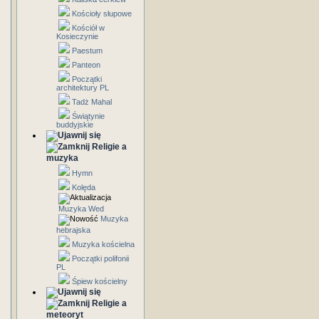
Kościoły słupowe
Kościół w
Kosieczynie
Paestum
Panteon
Początki
architektury PL
Tadż Mahal
Świątynie
buddyjskie
Religie a
muzyka
Hymn
Kolęda
Muzyka Wed
Muzyka
hebrajska
Muzyka kościelna
Początki polifonii
PL
Śpiew kościelny
Religie a
meteoryt