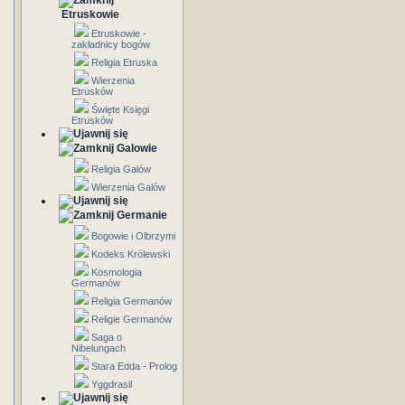
Etruskowie
Etruskowie -
zakładnicy bogów
Religia Etruska
Wierzenia
Etrusków
Święte Księgi
Etrusków
Galowie
Religia Galów
Wierzenia Galów
Germanie
Bogowie i Olbrzymi
Kodeks Królewski
Kosmologia
Germanów
Religia Germanów
Religie Germanów
Saga o
Nibelungach
Stara Edda - Prolog
Yggdrasil