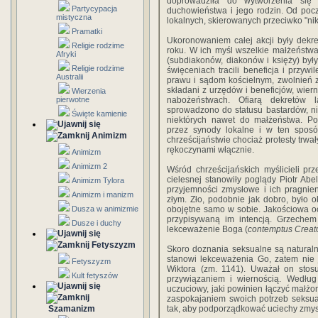
doprowadziła do wytworzenia się 
Partycypacja
duchowieństwa i jego rodzin. Od poc
mistyczna
lokalnych, skierowanych przeciwko "nik
Pramatki
Ukoronowaniem całej akcji były dekr
Religie rodzime
roku. W ich myśl wszelkie małżeństw
Afryki
(subdiakonów, diakonów i księży) by
Religie rodzime
święceniach tracili beneficja i przyw
Australii
prawu i sądom kościelnym, zwolnień z
składani z urzędów i beneficjów, wier
Wierzenia
pierwotne
nabożeństwach. Ofiarą dekretów l
sprowadzono do statusu bastardów, n
Święte kamienie
niektórych nawet do małżeństwa. Po
przez synody lokalne i w ten spos
Animizm
chrześcijaństwie chociaż protesty trwał
rękoczynami włącznie.
Animizm
Animizm 2
Wśród chrześcijańskich myślicieli pr
cielesnej stanowiły poglądy Piotr Abe
Animizm Tylora
przyjemności zmysłowe i ich pragnie
Animizm i manizm
złym. Zło, podobnie jak dobro, było o
Dusza w animizmie
obojętne samo w sobie. Jakościowa o
przypisywaną im intencją. Grzechem 
Dusze i duchy
lekceważenie Boga (
contemptus Creato
Fetyszyzm
Skoro doznania seksualne są naturaln
stanowi lekceważenia Go, zatem nie 
Fetyszyzm
Wiktora (zm. 1141). Uważał on stosu
Kult fetyszów
przywiązaniem i wiernością. Według
uczuciowy, jaki powinien łączyć małż
zaspokajaniem swoich potrzeb seksua
Szamanizm
tak, aby podporządkować uciechy zmys