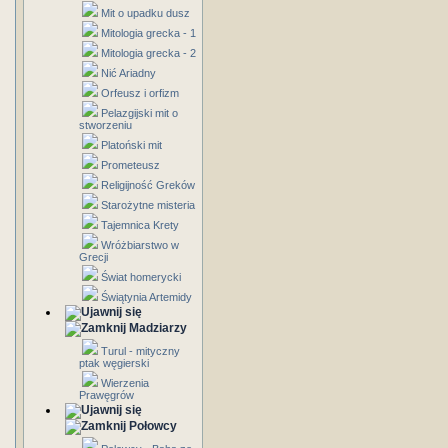
Mit o upadku dusz
Mitologia grecka - 1
Mitologia grecka - 2
Nić Ariadny
Orfeusz i orfizm
Pelazgijski mit o
stworzeniu
Platoński mit
Prometeusz
Religijność Greków
Starożytne misteria
Tajemnica Krety
Wróżbiarstwo w
Grecji
Świat homerycki
Świątynia Artemidy
Madziarzy
Turul - mityczny
ptak węgierski
Wierzenia
Prawęgrów
Połowcy