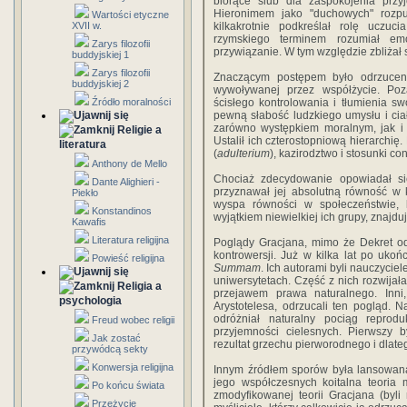
biorące ślub dla zaspokojenia przy
Hieronimem jako "duchowych" rozpus
Wartości etyczne
XVII w.
kilkakrotnie podkreślał rolę uczu
rzymskiego terminem rozumiał e
Zarys filozofii
przywiązanie. W tym względzie zbliżał
buddyjskiej 1
Zarys filozofii
Znaczącym postępem było odrzucenie
buddyjskiej 2
wywoływanej przez współżycie. Poz
Źródło moralności
ścisłego kontrolowania i tłumienia s
pewną słabość ludzkiego umysłu i cia
zarówno występkiem moralnym, jak i 
Religie a
Ustalił ich czterostopniową hierarchię. 
literatura
(
adulterium
), kazirodztwo i stosunki con
Anthony de Mello
Chociaż zdecydowanie opowiadał s
Dante Alighieri -
przyznawał jej absolutną równość w 
Piekło
wyspa równości w społeczeństwie, 
Konstandinos
wyjątkiem niewielkiej ich grupy, znajdu
Kawafis
Literatura religijna
Poglądy Gracjana, mimo że Dekret od
kontrowersji. Już w kilka lat po uko
Powieść religijna
Summam
. Ich autorami byli nauczyci
uniwersytetach. Część z nich rozwijała
Religia a
przejawem prawa naturalnego. Inn
psychologia
Arystotelesa, odrzucali ten pogląd. 
odróżniał naturalny pociąg reprod
Freud wobec religii
przyjemności cielesnych. Pierwszy b
Jak zostać
rezultat grzechu pierworodnego i dlat
przywódcą sekty
Konwersja religijna
Innym źródłem sporów była lansowana
jego współczesnych koitalna teoria 
Po końcu świata
zmodyfikowanej teorii Gracjana (byli 
Przeżycie