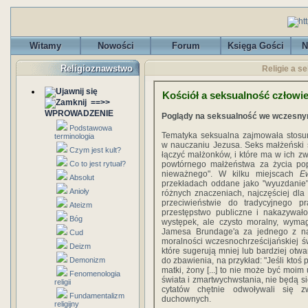
Witamy
Nowości
Forum
Księga Gości
N
Religioznawstwo
Religie a s
Kościół a seksualność człowi
==>>
WPROWADZENIE
Poglądy na seksualność we wczesny
Podstawowa
Tematyka seksualna zajmowała stosu
terminologia
w nauczaniu Jezusa. Seks małżeński s
Czym jest kult?
łączyć małżonków, i które ma w ich z
Co to jest rytuał?
powtórnego małżeństwa za życia po
nieważnego". W kilku miejscach
E
Absolut
przekładach oddane jako "wyuzdanie" 
Anioły
różnych znaczeniach, najczęściej dla 
przeciwieństwie do tradycyjnego 
Ateizm
przestępstwo publiczne i nakazywał
Bóg
występek, ale czysto moralny, wyma
Jamesa Brundage'a za jednego z najw
Cud
moralności wczesnochrześcijańskiej ś
Deizm
które sugerują mniej lub bardziej otw
Demonizm
do zbawienia, na przykład: "Jeśli ktoś
matki, żony [...] to nie może być moim 
Fenomenologia
świata i zmartwychwstania, nie będą się
religii
cytatów chętnie odwoływali się z
Fundamentalizm
duchownych.
religijny