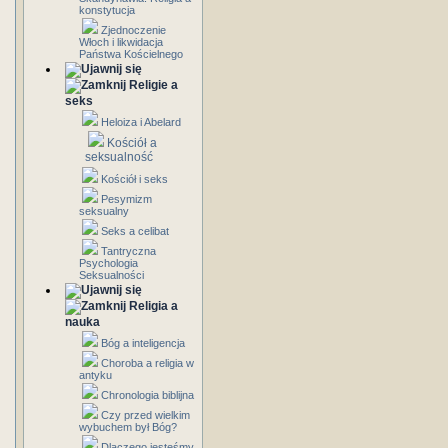
konstytucja
Zjednoczenie
Włoch i likwidacja
Państwa Kościelnego
Religie a
seks
Heloiza i Abelard
Kościół a
seksualność
Kościół i seks
Pesymizm
seksualny
Seks a celibat
Tantryczna
Psychologia
Seksualności
Religia a
nauka
Bóg a inteligencja
Choroba a religia w
antyku
Chronologia biblijna
Czy przed wielkim
wybuchem był Bóg?
Dlaczego jesteśmy