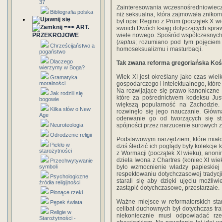
37
Zainteresowania wczesnośredniowiecz
Bibliografia polska
niż seksualna, która zajmowała zniko
był opat Regino z Prüm (początek X wie
=>> ART.
swoich Dwóch ksiąg dotyczących spraw s
PRZEKROJOWE
wiele nowego. Spośród współczesnych 
(
raptus
; rozumiano pod tym pojęciem 
Chrześcijaństwo a
homoseksualizmu i masturbacji.
pogaństwo
Dlaczego
Tak zwana reforma gregoriańska Kośc
wierzymy w Boga?
Wiek XI jest określany jako czas wiel
Gramatyka
moralności
gospodarczego i intelektualnego, które
Na rozwijające się prawo kanoniczne
Jak rodzili się
które za pośrednictwem kodeksu Jus
bogowie
większą popularność na Zachodzie.
Kilka słów o New
rozwinęło się jego nauczanie. Główn
Age
oderwanie go od tworzących się st
Neuroteologia
spójności przez narzucenie surowych 
Odrodzenie religii
Podstawowym narzędziem, które miało
Piekło w
dziś śledzić ich poglądy były kolekcje
starożytności
z Wormacji (początek XI wieku), anonim
dzieła Iwona z Chartres (koniec XI wie
Przechwytywanie
symboli
było wzmocnienie władzy papieskiej 
respektowaniu dotychczasowej tradycji.
Psychologiczne
starali się aby dzięki ujęciu możli
źródła religijności
zastąpić dotychczasowe, przestarzałe.
Płonące rzeki
Ważne miejsce w reformatorskich st
Pępek świata
celibat duchownych był dotychczas trak
Religie w
niekoniecznie musi odpowiadać rze
Starożytności -