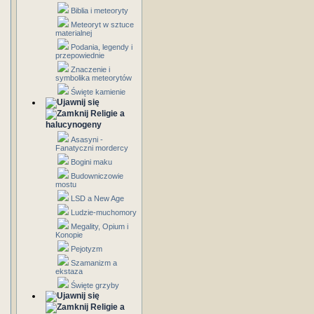
Biblia i meteoryty
Meteoryt w sztuce
materialnej
Podania, legendy i
przepowiednie
Znaczenie i
symbolika meteorytów
Święte kamienie
Religie a
halucynogeny
Asasyni -
Fanatyczni mordercy
Bogini maku
Budowniczowie
mostu
LSD a New Age
Ludzie-muchomory
Megality, Opium i
Konopie
Pejotyzm
Szamanizm a
ekstaza
Święte grzyby
Religie a