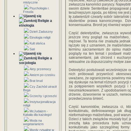
myśliciele, którzy całkowicie ją odrzuca
mistyczne
zwłaszcza kanoniści paryscy. Najwybitn
Psychologia r.
swoim dziele Sententiae propagował 
Freuda
teraźniejszym zgoda, po której nie jes
tę zatwierdził czwarty sobór laterańsk
Religie a
studentów prawa kanonicznego. Dzi
konsensualna. Bronił jej również wsp
etnologia
Dzień Zaduszny
Część dekretystów, zwłaszcza wywodz
jeszcze inny pogląd na małżeństwo, i
Etnologia religii
mężowi. Ta teoria nie znalazła jednak
Kult słońca
łączyło się z uznaniem, że małżeńst
Sati
terminu
sacramentum
do opisu małż
poglądy na ten temat i postawił ma
sakramentami, jak chrzest i euchary
Religie a
seksualne za dopuszczalny motyw zawa
socjologia
Akty przemocy
Dekretyści postulowali wcześniejsze o
nich próbowali przywrócić okreso
Ateizm po czesku
uważano, że ograniczenia powinny mieć
Brat brud
się dyskusje na temat różnych pozycj
za potępieniem wszelkich pozycji i 
Czy Zachód utracił
Boga
nieumiarkowaniem. Z upodobaniem opis
drżenie, dzwonienie w uszach, nerwow
Grzechy i grzeszki
przedwczesna śmierć.
Instytucjonalizacja
religii
Część kanonistów, zwłaszcza ci, którz
konkubinatu, definiowanego jak dług
McJudaizm -
Kabała dla każdego!
nieformalnego małżeństwa, pod warunk
Dzieci z takich związków musiały być 
Moda na
zresztą taka procedura była uzna
wegetarianizm
konkubinatu jako szczególnej formy
Mordy rytualne w