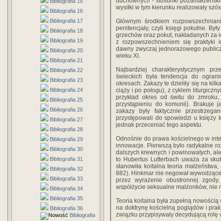
duchownych - stosunki pozamałżeński
Bibliografia 15
wysiłki w tym kierunku realizowały sz
Bibliografia 16
Bibliografia 17
Głównym środkiem rozpowszechniani
penitencjały, czyli księgi pokutne. By
Bibliografia 18
grzechów oraz pokut, nakładanych za i
Bibliografia 19
z rozpowszechnieniem się praktyki i
dawny zwyczaj jednorazowego publicz
Bibliografia 20
wieku XI.
Bibliografia 21
Najbardziej charakterystycznym p
Bibliografia 22
świeckich była tendencja do ogran
Bibliografia 23
okresach. Zakazy te dzieliły się na kilk
Bibliografia 24
ciąży i po połogu), z cyklem liturgiczny
przykład okres od świtu do zmroku, 
Bibliografia 25
przystąpieniu do komunii). Brakuje 
Bibliografia 26
zakazy były faktycznie przestrzega
przystępowali do spowiedzi u księży 
Bibliografia 27
jednak przeceniać tego aspektu.
Bibliografia 28
Odnośnie do prawa kościelnego w inter
Bibliografia 29
innowacje. Pierwszą było radykalne ro
Bibliografia 30
dalszych krewnych i powinowatych, ale
Bibliografia 31
to Hubertus Lutterbach uważa za skut
stanowiła koitalna teoria małżeństwa
Bibliografia 32
882). Hinkmar nie negował wywodzące
Bibliografia 33
przez wyrażenie obustronnej zgody.
współżycie seksualne małżonków, nie 
Bibliografia 34
Bibliografia 35
Teoria koitalna była zupełną nowością
na doktrynę kościelną poglądów i pra
Bibliografia 36
związku przypisywały decydującą rolę
Bibliografia