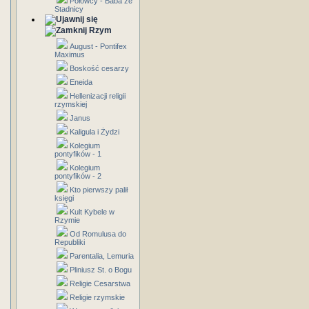
Połowcy - Baba ze
Stadnicy
Rzym
August - Pontifex
Maximus
Boskość cesarzy
Eneida
Hellenizacji religii
rzymskiej
Janus
Kaligula i Żydzi
Kolegium
pontyfików - 1
Kolegium
pontyfików - 2
Kto pierwszy palił
księgi
Kult Kybele w
Rzymie
Od Romulusa do
Republiki
Parentalia, Lemuria
Pliniusz St. o Bogu
Religie Cesarstwa
Religie rzymskie