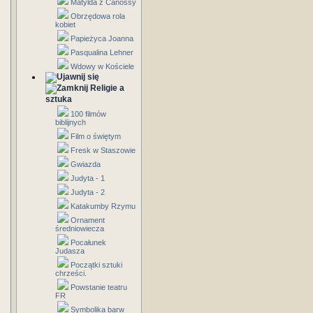
Matylda z Canossy
Obrzędowa rola
kobiet
Papieżyca Joanna
Pasqualina Lehner
Wdowy w Kościele
Religie a
sztuka
100 filmów
biblijnych
Film o świętym
Fresk w Staszowie
Gwiazda
Judyta - 1
Judyta - 2
Katakumby Rzymu
Ornament
średniowiecza
Pocałunek
Judasza
Początki sztuki
chrześci.
Powstanie teatru
FR
Symbolika barw