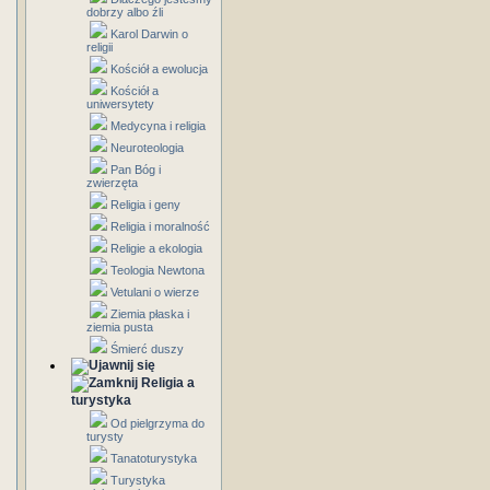
dobrzy albo źli
Karol Darwin o
religii
Kościół a ewolucja
Kościół a
uniwersytety
Medycyna i religia
Neuroteologia
Pan Bóg i
zwierzęta
Religia i geny
Religia i moralność
Religie a ekologia
Teologia Newtona
Vetulani o wierze
Ziemia płaska i
ziemia pusta
Śmierć duszy
Religia a
turystyka
Od pielgrzyma do
turysty
Tanatoturystyka
Turystyka