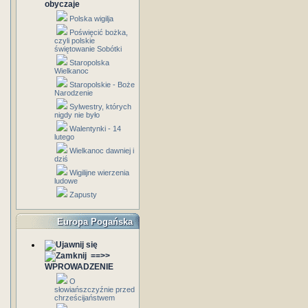
obyczaje
Polska wigilja
Poświęcić bożka,
czyli polskie
świętowanie Sobótki
Staropolska
Wielkanoc
Staropolskie - Boże
Narodzenie
Sylwestry, których
nigdy nie było
Walentynki - 14
lutego
Wielkanoc dawniej i
dziś
Wigilijne wierzenia
ludowe
Zapusty
Europa Pogańska
==>>
WPROWADZENIE
O
słowiańszczyźnie przed
chrześcijaństwem