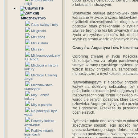
Rozwój historii
obowiązkowy celibat duchownych, ob
religii
z kobietami i służącymi.
Wprawdzie brakuje jakichkolwiek dany
wdrażane w życie, a część historyków
Mitoznawstwo
myślicieli chrześcijańskich długo s
Czas święty i mity
podstaw stało przekonanie o rytual
Elwirze broniono też tak zwanych ma
Mit grecki
życiu w czystości ascetów lub duch
Mit i epos
krytyk ze strony władz kościelnych rozwi
Mit i kultura
Czasy św. Augustyna i św. Hieronima
Mit i sen
Mit kosmogoniczny
Ogromną zmianę w życiu Kościoła 
Ks. Rodz.
chrześcijaństwa za religię państwow
samym w ramy rzymskiego systemu pań
Mitologia w historii
kultury
wzrost liczby chrześcijan, zamożnoś
monastycyzm, a myśl kościelna stawała 
Mitologie Czarnej
Afryki
Najwybitniejszym z filozofów chrześ
Mitoznawstwo
wpływ na doktrynę seksualną, był 
starożytne
pożądanie seksualne jest najgorszą i 
Mity - część
rozpowszechnioną formą ludzkiego ni
kultury
wśród cielesnych pożądań, które całk
człowieka. Augustyn był głęboko przeko
Mity o potopie
złe i grzeszne. Przekazał to przekon
Na początku była
późniejszych.
woda
Potwory ludzko-
Być może miało ono korzenie w młodzi
zwierzęce
specyficzny sposób jego sposób myś
przeciwstawianego ciągle dobremu, 
Ptaki w mitach i
sposobu postrzegania świata było przek
legendach