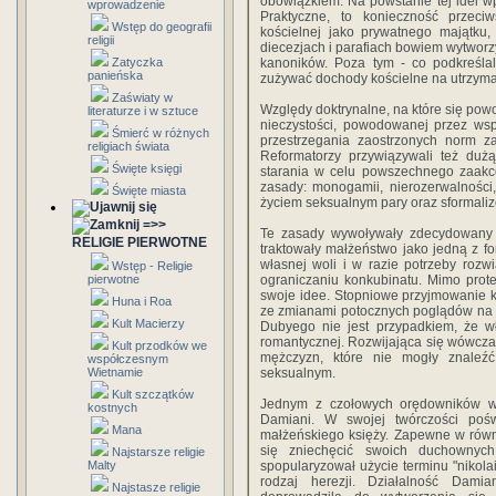
obowiązkiem. Na powstanie tej idei wp
wprowadzenie
Praktyczne, to konieczność przeciw
Wstęp do geografii
kościelnej jako prywatnego majątku,
religii
diecezjach i parafiach bowiem wytworz
Zatyczka
kanoników. Poza tym - co podkreślali
panieńska
zużywać dochody kościelne na utrzyman
Zaświaty w
Względy doktrynalne, na które się pow
literaturze i w sztuce
nieczystości, powodowanej przez wsp
Śmierć w różnych
przestrzegania zaostrzonych norm z
religiach świata
Reformatorzy przywiązywali też duż
Święte księgi
starania w celu powszechnego zaakce
zasady: monogamii, nierozerwalności, 
Święte miasta
życiem seksualnym pary oraz sformaliz
=>>
Te zasady wywoływały zdecydowany sp
RELIGIE PIERWOTNE
traktowały małżeństwo jako jedną z fo
własnej woli i w razie potrzeby rozw
Wstęp - Religie
pierwotne
ograniczaniu konkubinatu. Mimo prot
swoje idee. Stopniowe przyjmowanie ko
Huna i Roa
ze zmianami potocznych poglądów na
Kult Macierzy
Dubyego nie jest przypadkiem, że wł
romantycznej. Rozwijająca się wówcz
Kult przodków we
mężczyzn, które nie mogły znaleźć
współczesnym
Wietnamie
seksualnym.
Kult szczątków
Jednym z czołowych orędowników wp
kostnych
Damiani. W swojej twórczości pośw
Mana
małżeńskiego księży. Zapewne w równy
się zniechęcić swoich duchownych
Najstarsze religie
Malty
spopularyzował użycie terminu "nikola
rodzaj herezji. Działalność Damia
Najstasze religie