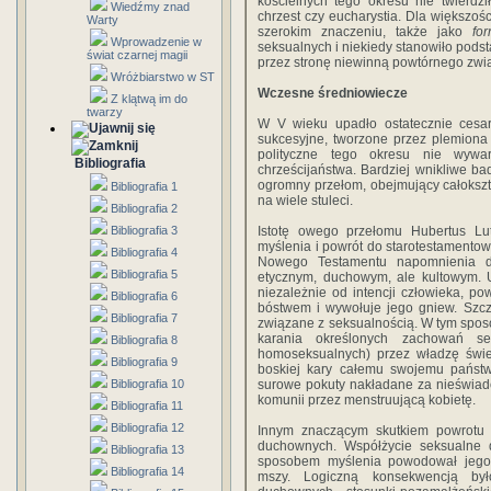
kościelnych tego okresu nie twierdz
Wiedźmy znad
chrzest czy eucharystia. Dla większośc
Warty
szerokim znaczeniu, także jako
for
Wprowadzenie w
seksualnych i niekiedy stanowiło pod
świat czarnej magii
przez stronę niewinną powtórnego zwi
Wróżbiarstwo w ST
Wczesne średniowiecze
Z klątwą im do
twarzy
W V wieku upadło ostatecznie cesar
sukcesyjne, tworzone przez plemiona
polityczne tego okresu nie wywa
Bibliografia
chrześcijaństwa. Bardziej wnikliwe b
ogromny przełom, obejmujący całokształ
Bibliografia 1
na wiele stuleci.
Bibliografia 2
Bibliografia 3
Istotę owego przełomu Hubertus Lutt
myślenia i powrót do starotestamentowej
Bibliografia 4
Nowego Testamentu napomnienia d
Bibliografia 5
etycznym, duchowym, ale kultowym. 
niezależnie od intencji człowieka, p
Bibliografia 6
bóstwem i wywołuje jego gniew. Szcz
Bibliografia 7
związane z seksualnością. W tym sposo
karania określonych zachowań se
Bibliografia 8
homoseksualnych) przez władzę świ
Bibliografia 9
boskiej kary całemu swojemu państ
Bibliografia 10
surowe pokuty nakładane za nieświad
komunii przez menstruującą kobietę.
Bibliografia 11
Bibliografia 12
Innym znaczącym skutkiem powrotu d
duchownych. Współżycie seksualne
Bibliografia 13
sposobem myślenia powodował jego 
Bibliografia 14
mszy. Logiczną konsekwencją by