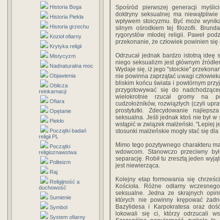
Historia Boga
Spośród pierwszej generacji myślici
doktryny seksualnej ma niewątpliwi
Historia Piekła
wpływem stoicyzmu. Być może wynikało
Historia grzechu
silnym ośrodkiem tej filozofii. Bru
rygorystów młodej religii. Paweł pod
Kozioł ofiarny
przekonanie, że człowiek powinien się
Krytyka religii
Odrzucał jednak bardzo istotną ideę st
Mistycyzm
niego seksualizm jest głównym źródłem
Nadnaturalna moc
Wydaje się, iż jego "stoickie" przekon
Objawienia
nie powinna zaprzątać uwagi człowiek
bliskim końcu świata i powtórnym przyj
Oblicza
przygotowywać się do nadchodzące
reinkarnacji
wielokrotnie rzucał gromy na pop
Ofiara
cudzołożników, rozwiązłych (czyli upr
prostytutki. Zdecydowanie najlepsz
Opętanie
seksualna. Jeśli jednak ktoś nie był w
Piekło
wstąpić w związek małżeński. "Lepiej j
Początki badań
stosunki małżeńskie mogły stać się dl
religii PL
Mimo tego pozytywnego charakteru ma
Początki
wdowcom. Stanowczo przeciwny był
religioznawstwa
separację. Robił tu zresztą jeden wyją
Politeizm
jest niewierząca.
Raj
Kolejny etap formowania się chrześc
Religijność a
Kościoła. Różne odłamy wczesnego
duchowość
seksualne. Jedna ze skrajnych opini
Sumienie
których nie powinny krępować żadn
Bazylidesa i Karpokratesa oraz doś
Symbol
lokowali się ci, którzy odrzucali 
System ofiarny