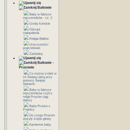
Bałtowie
Baby w fabryce
męczenników - cz. 2
Groby końskie
Obrzęd
ciałopalenia
Religia Bałtów
Uroczystości
pogrzebowe
Zaślubiny
Bałtowie -
Prusowie
Co można zrobić w
ze Świętą Lipką przy
pomocy Świętej
Siekierki
Baby w fabryce
męczenników czyli o
religii Prusów ciąg
dalszy
Baba Pruska z
Prątnicy
Do czego Prusom
służyły ścięte głowy
Kamienne baby