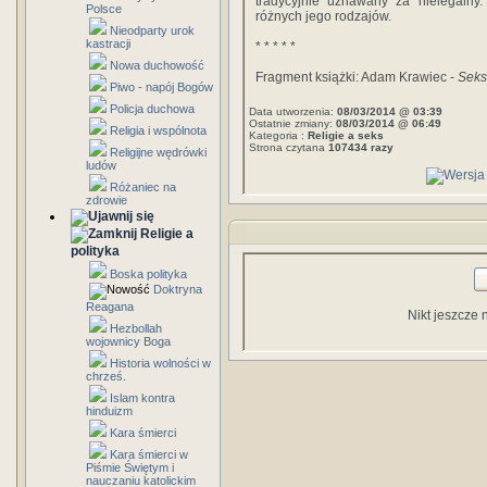
tradycyjnie uznawany za nielegalny
Polsce
różnych jego rodzajów.
Nieodparty urok
kastracji
* * * * *
Nowa duchowość
Fragment książki: Adam Krawiec -
Seks
Piwo - napój Bogów
Policja duchowa
Data utworzenia:
08/03/2014 @ 03:39
Ostatnie zmiany:
08/03/2014 @ 06:49
Religia i wspólnota
Kategoria :
Religie a seks
Strona czytana
107434 razy
Religijne wędrówki
ludów
Różaniec na
zdrowie
Religie a
polityka
Boska polityka
Doktryna
Reagana
Nikt jeszcze 
Hezbollah
wojownicy Boga
Historia wolności w
chrześ.
Islam kontra
hinduizm
Kara śmierci
Kara śmierci w
Piśmie Świętym i
nauczaniu katolickim