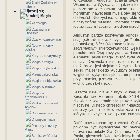
w czystości. Augustyn zdawał sobie 
Znaki Zodiaku w
Wspominał w
Wyznaniach
, jak w młod
mitach
jeszcze nie w tej chwili!" Mimo to gło
moralnym, nawet jeśli musiałoby się t
Magia
chciwości. Nieczystość samego aktu 
nieczystością rytualną i moralną genit
Astrologia
jest za razem fizycznym źródłem grzech
Czarownice
Litewskie
Augustyn bardzo pozytywnie odnosił 
Czary i czarownice
conjugali
zdefiniował trzy jego "dob
potomstwa),
fides
(wierność seksualną
Czary i czarty
sacramentum
(nierozerwalność węzła
polskie
popularność. Ową pozytywną wartość 
Kary za czarymary
elementu seksualnego. Współżycie w 
rzeczy. Dziewictwo jest natomiast 
Magia a religia
małżeństwo jest niejako niższym rodz
Magia afrykańska
seksu małżeńskiego Augustyn oceniał
Magia babilońska
względzie wyłącznie spłodzenie potomst
przyjemności, grzeszyli lekko. Jeśli jed
Magia podbija świat
– ich grzech był ciężki.
Magia w islamie
Jeszcze dalej niż Augustyn w swej d
Magia w
Kościoła, św. Hieronim (około 340-4
średniowieczu
zbawienie wzajemnie się prawie wykl
Matka Joanna od
nieczyste. Dlatego chrześcijanin-małż
Aniołów
się przy tym na stoików zwłaszcza na
O czarownicach
który kocha zbytnio swoją żonę, cudzoł
O pojęciu magii
Dość powszechne było wśród Ojców
Procesy o czary -
powinno być ograniczone do pewny
Prusy
odbywania pokuty. Św. Cezariusz z A
Sztuka wróżenia
Postu, głównych świąt kościelnych, ni