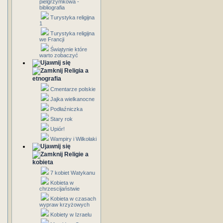
pielgrzymkowa -
bibliografia
Turystyka religijna
1
Turystyka religijna
we Francji
Świątynie które
warto zobaczyć
Religia a
etnografia
Cmentarze polskie
Jajka wielkanocne
Podłaźniczka
Stary rok
Upiór!
Wampiry i Wilkołaki
Religie a
kobieta
7 kobiet Watykanu
Kobieta w
chrzescijaństwie
Kobieta w czasach
wypraw krzyżowych
Kobiety w Izraelu