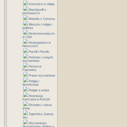
Komunizm a religia
Machiavelli o
państwach k
Matylda z Canossy
Mieszko I religia i
polityka
Neokonserwatyzm
w USA
Neopoganizm w
Niemczech
Pacelli i Pavelic
Państwo i związki
wyznaniowe
Pierwsza
Poprawka
Prawo wyznaniowe
Religia i
demokracja
Religie a wojna
Rewolucja
francuska a Kościół
Richelieu i raison
d'état
Tajemnica Joanny
'Arc
Wyznaniowa
Skandynawia: Religia a