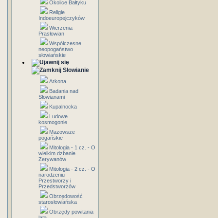
Okolice Bałtyku
Religie
Indoeuropejczyków
Wierzenia
Prasłowian
Współczesne
neopogaństwo
słowiańskie
Słowianie
Arkona
Badania nad
Słowianami
Kupalnocka
Ludowe
kosmogonie
Mazowsze
pogańskie
Mitologia - 1 cz. - O
wielkim dzbanie
Zerywanów
Mitologia - 2 cz. - O
narodzeniu
Przestworzy i
Przedstworzów
Obrzędowość
starosłowiańska
Obrzędy powitania
lata