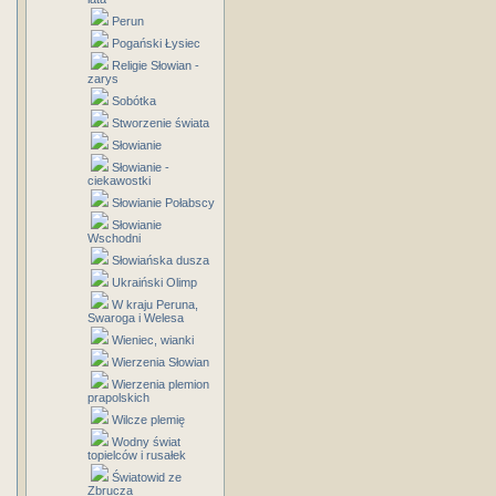
Perun
Pogański Łysiec
Religie Słowian -
zarys
Sobótka
Stworzenie świata
Słowianie
Słowianie -
ciekawostki
Słowianie Połabscy
Słowianie
Wschodni
Słowiańska dusza
Ukraiński Olimp
W kraju Peruna,
Swaroga i Welesa
Wieniec, wianki
Wierzenia Słowian
Wierzenia plemion
prapolskich
Wilcze plemię
Wodny świat
topielców i rusałek
Światowid ze
Zbrucza