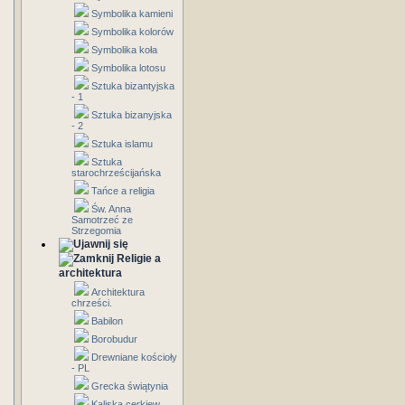
Symbolika kamieni
Symbolika kolorów
Symbolika koła
Symbolika lotosu
Sztuka bizantyjska
- 1
Sztuka bizanyjska
- 2
Sztuka islamu
Sztuka
starochrześcijańska
Tańce a religia
Św. Anna
Samotrzeć ze
Strzegomia
Religie a
architektura
Architektura
chrześci.
Babilon
Borobudur
Drewniane kościoły
- PL
Grecka świątynia
Kaliska cerkiew