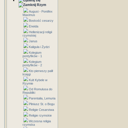
Rzym
August - Pontifex
Maximus
Boskość cesarzy
Eneida
Hellenizacji religii
rzymskiej
Janus
Kaligula i Żydzi
Kolegium
pontyfików - 1
Kolegium
pontyfików - 2
Kto pierwszy palił
księgi
Kult Kybele w
Rzymie
Od Romulusa do
Republiki
Parentalia, Lemuria
Pliniusz St. o Bogu
Religie Cesarstwa
Religie rzymskie
Wczesna religia
rzymska