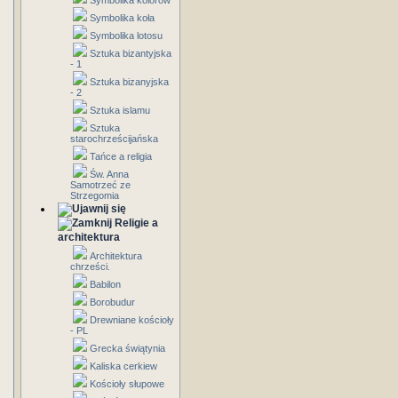
Symbolika kolorów
Symbolika koła
Symbolika lotosu
Sztuka bizantyjska
- 1
Sztuka bizanyjska
- 2
Sztuka islamu
Sztuka
starochrześcijańska
Tańce a religia
Św. Anna
Samotrzeć ze
Strzegomia
Religie a
architektura
Architektura
chrześci.
Babilon
Borobudur
Drewniane kościoły
- PL
Grecka świątynia
Kaliska cerkiew
Kościoły słupowe