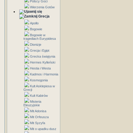
Polscy Goci
Wierzenia Gotów
Grecja
Apollo
Bogowie
Bogowie w
tragediach Eurypidesa
Dionizje
Grecja i Egipt
Grecka świątynia
Hermes Kylleński
Hestia i Westa
Kadmos i Harmonia
Kosmogonia
Kult Asklepiosa w
Grecji
Kult Kabirów
Misteria
Eleuzyjskie
Mit Adonisa
Mit Orfeusza
Mit Syzyfa
Mit o upadku dusz