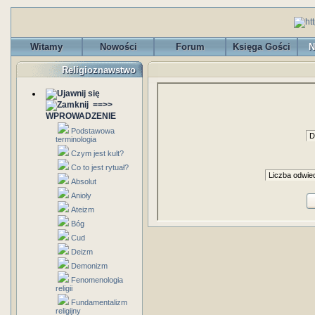
Witamy
Nowości
Forum
Księga Gości
N
Religioznawstwo
==>>
WPROWADZENIE
Podstawowa
terminologia
Czym jest kult?
Co to jest rytuał?
Absolut
Anioły
Ateizm
Bóg
Cud
Deizm
Demonizm
Fenomenologia
religii
Fundamentalizm
religijny