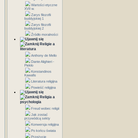
Wartości etyczne
XVII w.
Zarys filozofii
buddyjskiej 1
Zarys filozofii
buddyjskiej 2
Źródło moralności
Religie a
literatura
Anthony de Mello
Dante Alighieri -
Piekło
Konstandinos
Kawafis
Literatura religijna
Powieść religijna
Religia a
psychologia
Freud wobec religii
Jak zostać
przywódcą sekty
Konwersja religijna
Po końcu świata
Przeżycie