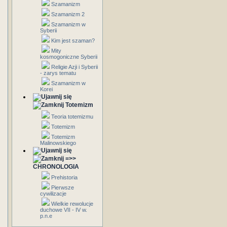
Szamanizm
Szamanizm 2
Szamanizm w
Syberii
Kim jest szaman?
Mity
kosmogoniczne Syberii
Religie Azji i Syberii
- zarys tematu
Szamanizm w
Korei
Totemizm
Teoria totemizmu
Totemizm
Totemizm
Malinowskiego
=>>
CHRONOLOGIA
Prehistoria
Pierwsze
cywilizacje
Wielkie rewolucje
duchowe VII - IV w.
p.n.e