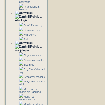
mistyczne
Psychologia r.
Freuda
Religie a
etnologia
Dzień Zaduszny
Etnologia religii
Kult słońca
Sati
Religie a
socjologia
Akty przemocy
Ateizm po czesku
Brat brud
Czy Zachód utracił
Boga
Grzechy i grzeszki
Instytucjonalizacja
religii
McJudaizm -
Kabała dla każdego!
Moda na
wegetarianizm
Mordy rytualne w