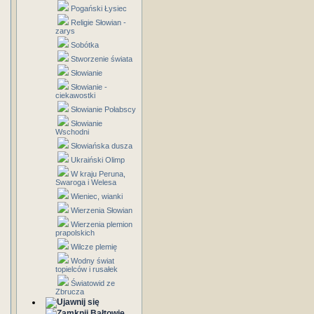
Pogański Łysiec
Religie Słowian -
zarys
Sobótka
Stworzenie świata
Słowianie
Słowianie -
ciekawostki
Słowianie Połabscy
Słowianie
Wschodni
Słowiańska dusza
Ukraiński Olimp
W kraju Peruna,
Swaroga i Welesa
Wieniec, wianki
Wierzenia Słowian
Wierzenia plemion
prapolskich
Wilcze plemię
Wodny świat
topielców i rusałek
Światowid ze
Zbrucza
Bałtowie