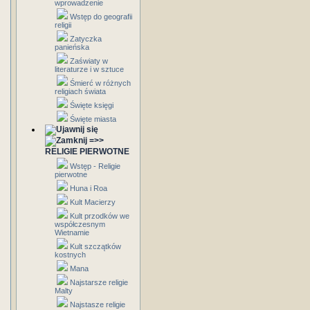
wprowadzenie
Wstęp do geografii
religii
Zatyczka
panieńska
Zaświaty w
literaturze i w sztuce
Śmierć w różnych
religiach świata
Święte księgi
Święte miasta
=>>
RELIGIE PIERWOTNE
Wstęp - Religie
pierwotne
Huna i Roa
Kult Macierzy
Kult przodków we
współczesnym
Wietnamie
Kult szczątków
kostnych
Mana
Najstarsze religie
Malty
Najstasze religie