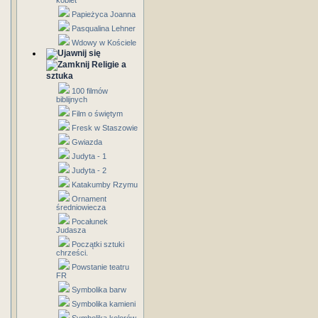
kobiet
Papieżyca Joanna
Pasqualina Lehner
Wdowy w Kościele
Religie a
sztuka
100 filmów
biblijnych
Film o świętym
Fresk w Staszowie
Gwiazda
Judyta - 1
Judyta - 2
Katakumby Rzymu
Ornament
średniowiecza
Pocałunek
Judasza
Początki sztuki
chrześci.
Powstanie teatru
FR
Symbolika barw
Symbolika kamieni