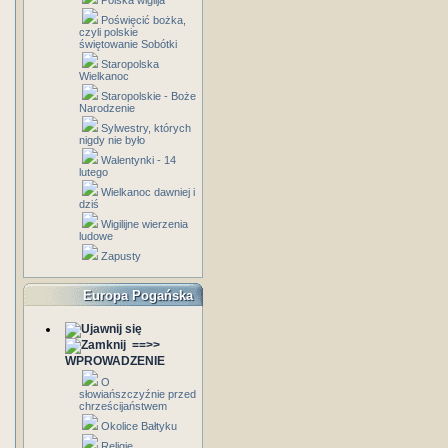
Polska wigilja
Poświęcić bożka,
czyli polskie
świętowanie Sobótki
Staropolska
Wielkanoc
Staropolskie - Boże
Narodzenie
Sylwestry, których
nigdy nie było
Walentynki - 14
lutego
Wielkanoc dawniej i
dziś
Wigilijne wierzenia
ludowe
Zapusty
Europa Pogańska
==>>
WPROWADZENIE
O
słowiańszczyźnie przed
chrześcijaństwem
Okolice Bałtyku
Religie