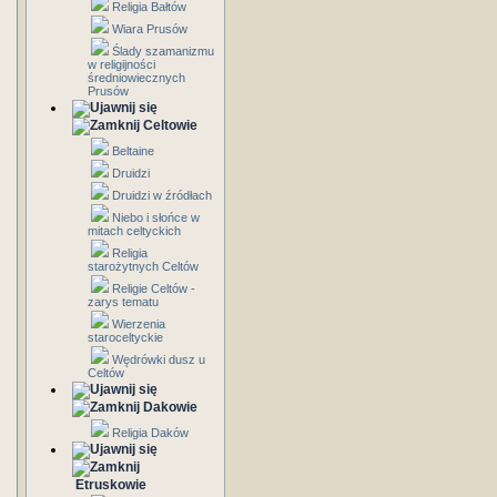
Religia Bałtów
Wiara Prusów
Ślady szamanizmu
w religijności
średniowiecznych
Prusów
Celtowie
Beltaine
Druidzi
Druidzi w źródłach
Niebo i słońce w
mitach celtyckich
Religia
starożytnych Celtów
Religie Celtów -
zarys tematu
Wierzenia
staroceltyckie
Wędrówki dusz u
Celtów
Dakowie
Religia Daków
Etruskowie