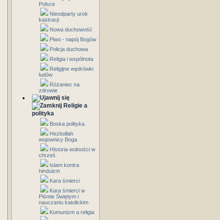
Polsce
Nieodparty urok
kastracji
Nowa duchowość
Piwo - napój Bogów
Policja duchowa
Religia i wspólnota
Religijne wędrówki
ludów
Różaniec na
zdrowie
Religie a
polityka
Boska polityka
Hezbollah
wojownicy Boga
Historia wolności w
chrześ.
Islam kontra
hinduizm
Kara śmierci
Kara śmierci w
Piśmie Świętym i
nauczaniu katolickim
Komunizm a religia