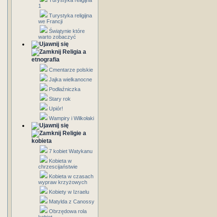
Turystyka religijna
1
Turystyka religijna
we Francji
Świątynie które
warto zobaczyć
Religia a
etnografia
Cmentarze polskie
Jajka wielkanocne
Podłaźniczka
Stary rok
Upiór!
Wampiry i Wilkołaki
Religie a
kobieta
7 kobiet Watykanu
Kobieta w
chrzescijaństwie
Kobieta w czasach
wypraw krzyżowych
Kobiety w Izraelu
Matylda z Canossy
Obrzędowa rola