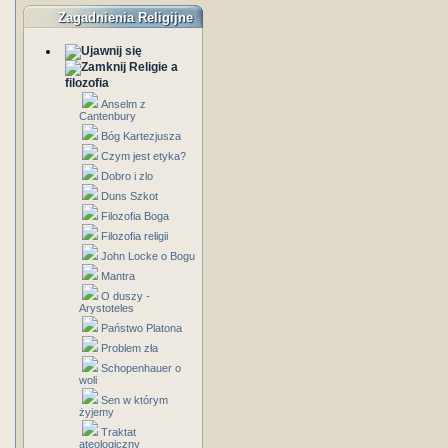
Zagadnienia Religijne
Religie a
filozofia
Anselm z
Cantenbury
Bóg Kartezjusza
Czym jest etyka?
Dobro i zlo
Duns Szkot
Filozofia Boga
Filozofia religii
John Locke o Bogu
Mantra
O duszy -
Arystoteles
Państwo Platona
Problem zła
Schopenhauer o
woli
Sen w którym
żyjemy
Traktat
ateologiczny