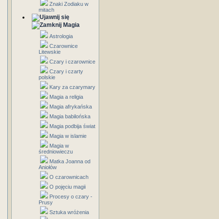
Znaki Zodiaku w
mitach
Magia
Astrologia
Czarownice
Litewskie
Czary i czarownice
Czary i czarty
polskie
Kary za czarymary
Magia a religia
Magia afrykańska
Magia babilońska
Magia podbija świat
Magia w islamie
Magia w
średniowieczu
Matka Joanna od
Aniołów
O czarownicach
O pojęciu magii
Procesy o czary -
Prusy
Sztuka wróżenia