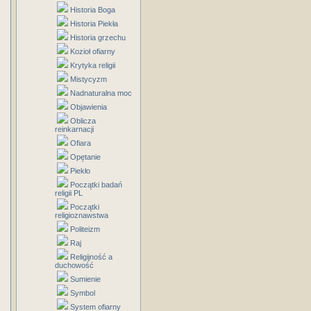
Historia Boga
Historia Piekła
Historia grzechu
Kozioł ofiarny
Krytyka religii
Mistycyzm
Nadnaturalna moc
Objawienia
Oblicza
reinkarnacji
Ofiara
Opętanie
Piekło
Początki badań
religii PL
Początki
religioznawstwa
Politeizm
Raj
Religijność a
duchowość
Sumienie
Symbol
System ofiarny