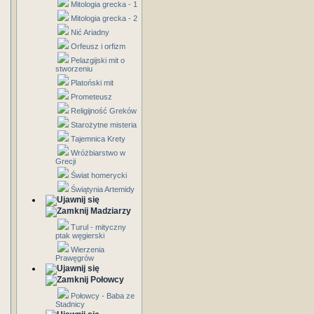
Mitologia grecka - 1
Mitologia grecka - 2
Nić Ariadny
Orfeusz i orfizm
Pelazgijski mit o
stworzeniu
Platoński mit
Prometeusz
Religijność Greków
Starożytne misteria
Tajemnica Krety
Wróżbiarstwo w
Grecji
Świat homerycki
Świątynia Artemidy
Madziarzy
Turul - mityczny
ptak węgierski
Wierzenia
Prawęgrów
Połowcy
Połowcy - Baba ze
Stadnicy