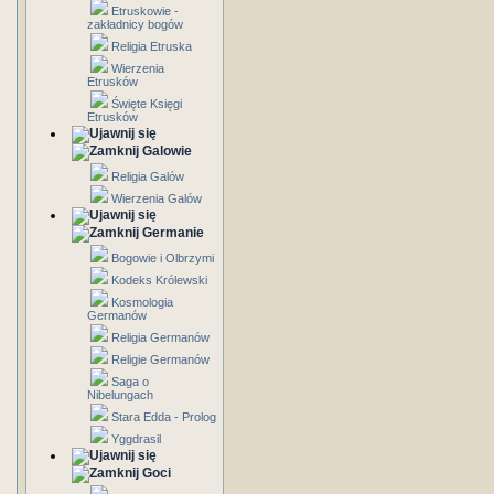
Etruskowie -
zakładnicy bogów
Religia Etruska
Wierzenia
Etrusków
Święte Księgi
Etrusków
Galowie
Religia Galów
Wierzenia Galów
Germanie
Bogowie i Olbrzymi
Kodeks Królewski
Kosmologia
Germanów
Religia Germanów
Religie Germanów
Saga o
Nibelungach
Stara Edda - Prolog
Yggdrasil
Goci