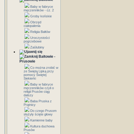
Baby w fabryce
męczenników - cz. 2
Groby końskie
Obrzęd
ciałopalenia
Religia Bałtów
Uroczystości
pogrzebowe
Zaślubiny
Bałtowie -
Prusowie
Co można zrobić w
ze Świętą Lipką przy
pomocy Świętej
Siekierki
Baby w fabryce
męczenników czyli o
religii Prusów ciąg
dalszy
Baba Pruska z
Prątnicy
Do czego Prusom
służyły ścięte głowy
Kamienne baby
Kultura duchowa
Prusów