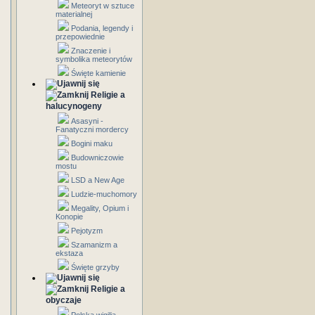
Meteoryt w sztuce
materialnej
Podania, legendy i
przepowiednie
Znaczenie i
symbolika meteorytów
Święte kamienie
Religie a
halucynogeny
Asasyni -
Fanatyczni mordercy
Bogini maku
Budowniczowie
mostu
LSD a New Age
Ludzie-muchomory
Megality, Opium i
Konopie
Pejotyzm
Szamanizm a
ekstaza
Święte grzyby
Religie a
obyczaje