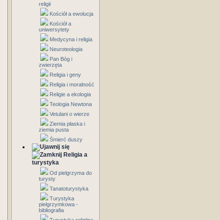
religii
Kościół a ewolucja
Kościół a
uniwersytety
Medycyna i religia
Neuroteologia
Pan Bóg i
zwierzęta
Religia i geny
Religia i moralność
Religie a ekologia
Teologia Newtona
Vetulani o wierze
Ziemia płaska i
ziemia pusta
Śmierć duszy
Religia a
turystyka
Od pielgrzyma do
turysty
Tanatoturystyka
Turystyka
pielgrzymkowa -
bibliografia