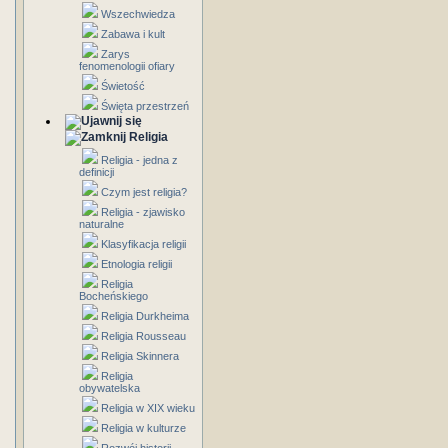
Wszechwiedza
Zabawa i kult
Zarys
fenomenologii ofiary
Świetość
Święta przestrzeń
Religia
Religia - jedna z
definicji
Czym jest religia?
Religia - zjawisko
naturalne
Klasyfikacja religii
Etnologia religii
Religia
Bocheńskiego
Religia Durkheima
Religia Rousseau
Religia Skinnera
Religia
obywatelska
Religia w XIX wieku
Religia w kulturze