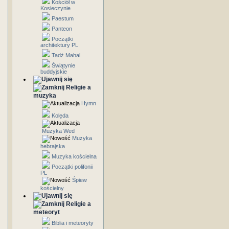
Kościół w
Kosieczynie
Paestum
Panteon
Początki
architektury PL
Tadż Mahal
Świątynie
buddyjskie
Religie a
muzyka
Hymn
Kolęda
Muzyka Wed
Muzyka
hebrajska
Muzyka kościelna
Początki polifonii
PL
Śpiew
kościelny
Religie a
meteoryt
Biblia i meteoryty