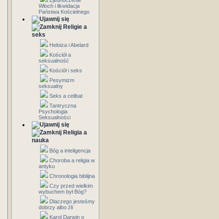
Zjednoczenie
Włoch i likwidacja
Państwa Kościelnego
Religie a
seks
Heloiza i Abelard
Kościół a
seksualność
Kościół i seks
Pesymizm
seksualny
Seks a celibat
Tantryczna
Psychologia
Seksualności
Religia a
nauka
Bóg a inteligencja
Choroba a religia w
antyku
Chronologia biblijna
Czy przed wielkim
wybuchem był Bóg?
Dlaczego jesteśmy
dobrzy albo źli
Karol Darwin o