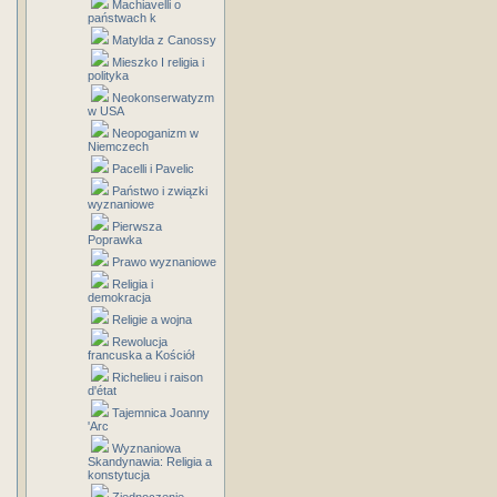
Machiavelli o
państwach k
Matylda z Canossy
Mieszko I religia i
polityka
Neokonserwatyzm
w USA
Neopoganizm w
Niemczech
Pacelli i Pavelic
Państwo i związki
wyznaniowe
Pierwsza
Poprawka
Prawo wyznaniowe
Religia i
demokracja
Religie a wojna
Rewolucja
francuska a Kościół
Richelieu i raison
d'état
Tajemnica Joanny
'Arc
Wyznaniowa
Skandynawia: Religia a
konstytucja