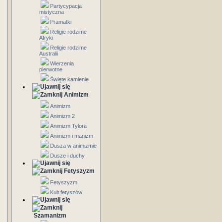
Partycypacja
mistyczna
Pramatki
Religie rodzime
Afryki
Religie rodzime
Australii
Wierzenia
pierwotne
Święte kamienie
Animizm
Animizm
Animizm 2
Animizm Tylora
Animizm i manizm
Dusza w animizmie
Dusze i duchy
Fetyszyzm
Fetyszyzm
Kult fetyszów
Szamanizm