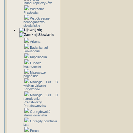
Indoeuropejczyków
Wierzenia
Prasłowian
Współczesne
neopogaństwo
słowiańskie
Słowianie
Arkona
Badania nad
Słowianami
Kupalnocka
Ludowe
kosmogonie
Mazowsze
pogańskie
Mitologia - 1 cz. - O
wielkim dzbanie
Zerywanów
Mitologia - 2 cz. - O
narodzeniu
Przestworzy i
Przedstworzów
Obrzędowość
starosłowiańska
Obrzędy powitania
lata
Perun