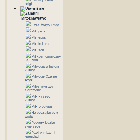
Rozwój historii
religii
Mitoznawstwo
Czas święty i mity
Mit grecki
Mit i epos
Mit i kultura
Mit i sen
Mit kosmogoniczny
Ks. Rodz.
Mitologia w historii
kultury
Mitologie Czarnej
Afryki
Mitoznawstwo
starożytne
Mity - część
kultury
Mity o potopie
Na początku była
woda
Potwory ludzko-
zwierzęce
Ptaki w mitach i
legendach