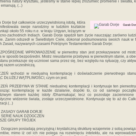
mienia natury kryształu, jesteśmy w stanie lepiej zrozumieć promienie i światła, k
 emanują. (...)
 Dorje był całkowicie urzeczywistnioną istotą, która
Garab Dor
ifestowała swoje narodziny w ludzkim kształcie
nkaji około 55 roku n.e. w kraju Urgyan, leżącym w
cno-zachodnich Indiach. Garab Dorje spędził tam życie nauczając zarówno ludzi,
ie. Zanim odszedł w Świetlistym Ciele, dokonał podsumowania swoich nauk w 
h Zasad, nazywanych czasami Potrójnym Testamentem Garab Dorje:
EZPOŚREDNIE WPROWADZENIE w pierwotny stan jest przekazywane od mistr
a w sposób bezpośredni. Mistrz nieustannie przebywa w pierwotnym stanie, a ob
stanu przekazuje się uczniowi sama przez się, bez względu na sytuację, czy akty
iej razem uczestniczą.
CZEŃ wchodzi w niedualną kontemplację i doświadczenie pierwotnego stanu
C DŁUŻEJ WĄTPLIWOŚCI, czym on jest.
ZEŃ PRZEBYWA W STANIE niedualnej kontemplacji i kontynuuje ten pierwotny
nosząc kontemplację w każde działanie, dopóki to, co od samego początku
dziwym stanem każdej istoty /Dharmakaja/, lecz co pozostaje zaciemnione 
styczne widzenie świata, zostaje urzeczywistnione. Kontynuuje się to aż do Całk
acji.(...)
 ZASADY GARAB DORJE
 SERIE NAUK DZOGCZEN
LSZE GRUPY TRÓJEK
 Dzogczen posiadają precyzyjną i krystaliczną strukturę wzajemnie z sobą powią
ntów, mimo iż cel ich nie polega na rozwinięciu intelektu, ale na wprowadze