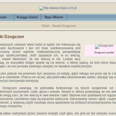
rum
Księga Gości
Nasi Wierni
- Tybet - Nauki Dzogczen
ki Dzogczen
siejszych czasach wielu ludzi w ogóle nie interesuje się
wami duchowymi i ten ich brak zainteresowania jest
cniany przez ogólnie materialistyczną perspektywę
Dzogczen symbol
go społeczeństwa. Jeśli zapytacie ich, w co wierzą,
 nawet stwierdzić, że nie wierzą w nic. Ludzie tacy
ją, że wszystkie religie oparte są na wierze, o której sądzą, że jest nieco lep
ądu i że nie posiada żadnego związku ze światem współczesnym.
zen jednak nie powinien być uważany za religię, gdyż nikogo nie prosi się tu o t
ył w cokolwiek. Poleca on raczej, aby jednostka obserwowała siebie, starając się o
jest jej rzeczywista kondycja.
i Dzogczen uważają, że jednostka funkcjonuje na trzech wzajemnie od s
żnionych poziomach: ciała, głosu i umysłu. Nawet ci, którzy powiadają, że nie wi
nie mogą rzec, że nie wierzą w swe własne ciało! Stanowi ono podstawę ich egzyst
aniczenia i problemy ciała są wyraźnie widoczne. Odczuwamy zimno i głód, czuje
otność, a większą część naszego życia spędzamy na próbach przezwyciężania n
znego cierpienia.
ak łatwo natomiast ujrzeć poziom energii czyli głos, nie jest on też szeroko rozu