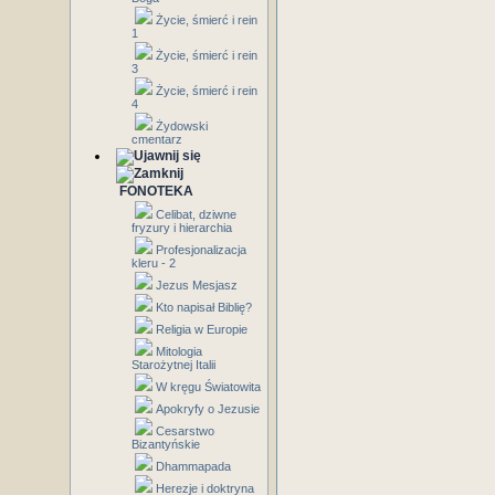
Życie, śmierć i rein
1
Życie, śmierć i rein
3
Życie, śmierć i rein
4
Żydowski
cmentarz
FONOTEKA
Celibat, dziwne
fryzury i hierarchia
Profesjonalizacja
kleru - 2
Jezus Mesjasz
Kto napisał Biblię?
Religia w Europie
Mitologia
Starożytnej Italii
W kręgu Światowita
Apokryfy o Jezusie
Cesarstwo
Bizantyńskie
Dhammapada
Herezje i doktryna