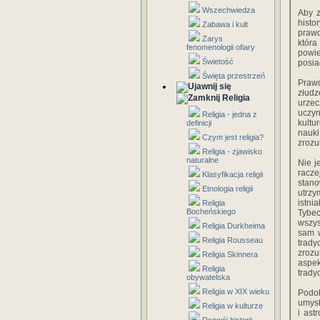
Wszechwiedza
Aby z
histo
Zabawa i kult
prawd
Zarys
która
fenomenologii ofiary
powie
Świetość
posia
Święta przestrzeń
Prawd
złudz
Religia
urzec
uczyn
Religia - jedna z
kultu
definicji
nauki
Czym jest religia?
zrozu
Religia - zjawisko
naturalne
Nie j
racze
Klasyfikacja religii
stano
Etnologia religii
utrzy
istni
Religia
Bocheńskiego
Tybe
wszys
Religia Durkheima
sam w
Religia Rousseau
trady
zrozu
Religia Skinnera
aspek
Religia
trady
obywatelska
Religia w XIX wieku
Podob
umysł
Religia w kulturze
i ast