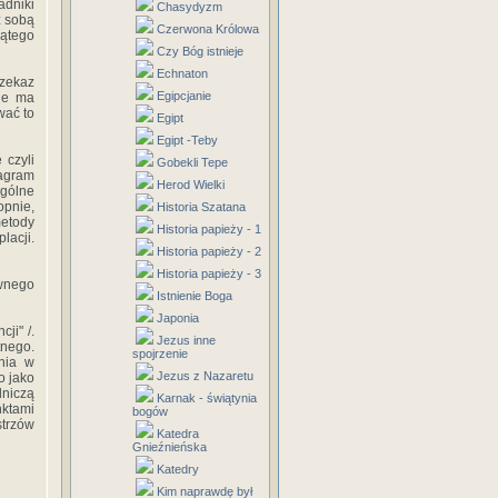
adniki
Chasydyzm
z sobą
Czerwona Królowa
iątego
Czy Bóg istnieje
Echnaton
zekaz
Egipcjanie
nie ma
wać to
Egipt
Egipt -Teby
 czyli
Gobekli Tepe
iagram
Herod Wielki
ególne
opnie,
Historia Szatana
metody
Historia papieży - 1
lacji.
Historia papieży - 2
Historia papieży - 3
ównego
Istnienie Boga
Japonia
ji" /.
Jezus inne
nego.
spojrzenie
nia w
Jezus z Nazaretu
o jako
dniczą
Karnak - świątynia
ktami
bogów
strzów
Katedra
Gnieźnieńska
Katedry
Kim naprawdę był