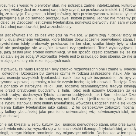
rozumieć i wejść w pierwotny stan, nie potrzeba żadnej intelektualnej, kulturow
rycznej wiedzy. Jest on z samej swej istoty czymś, co przekracza intelekt. (...) Chocia
ą, że tradycja Dzogczen, o której mówimy, była przekazywana w kulturze tybetań
 przygarnęła ją od samego początku swej historii pisanej, jednak nie możemy pr
dzieć, że Dzogczen jest czymś tybetańskim, ponieważ pierwotny stan sam w sob
da żadnej narodowości, jest wszechobecny.
ą jest również i to, że bez względu na miejsce, w jakim żyją /ludzkie/ istoty u
eniu dualistycznego widzenia, które blokuje doświadczenie pierwotnego stanu. I
zywistnione istoty próbowały przekazać im ten stan, rzadko kiedy były w sta
ić nie posługując się w ogóle słowami czy symbolami. Toteż wykorzystywali
rę, jaką zastali jako środek komunikacji. W ten sposób często zdarzało się, że kul
 splatały się ze sobą. W przypadku Tybetu jest to prawdą do tego stopnia, że nie 
mieć jego kultury, nie rozumiejąc tych nauk.
est prawdą, że nauki Dzogczen były szeroko rozpowszechnione i znane w Tybecie
j odwrotnie: Dzogczen był zawsze czymś w rodzaju zastrzeżonej nauki. Ale na
wią esencję wszystkich tybetańskich nauk, lecz są tak bezpośrednie, że były 
mywane w pewnej tajemnicy, a ludzie często trochę się ich obawiali. Tradycja Dz
ała ponadto w starożytnej religii Bon, rodzimej szamanistycznej tradycji istniej
cie przed przybyciem buddyzmu z Indii. Toteż jeśli uznamy Dzogczen za es
tkich tradycji duchowych Tybetu, zarówno buddyjskich, jak i Bon - chociaż Dz
 sobie nie należy ani do buddyzmu, ani do Bon - i jeśli rozumiemy fakt, że d
cje Tybetu stanowią istotę kultury tybetańskiej, wówczas Dzogczen stanie się kluc
mienia kultury tybetańskiej jako całości. Z tej perspektywy zobaczyć można
ty kultury tybetańskiej jako promienie uniwersalnej wizji oświeconych istot, mi
cji duchowej.
nie jak kryształ w sercu kultury, tak i jasność pierwotnego stanu, jaka przejawiła
ach wielu mistrzów, wyraziła się w formach sztuki i ikonografii tybetańskiej, w med
rologii, niczym lśniące promienie, czy migoczące odbicia. Dochodząc w ten spo