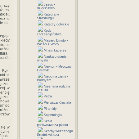
Jezus -
ej czy
dzieciństwo
ż jest
skiej,
Katedra w
Strasburgu
zez to
ie nie
Katedry gotyckie
Kody
chrześcijaństwa
legają
 kiedy
Masaru Emoto -
Wieści z Wody
nie to
 każdą
Mnisi i kacerze
tura i
Nauka o stanie
sposób
umyslu
Newton - Mroczny
Heretyk
. Było
uki te
Niebo na ziemi -
zawsze
Buddyzm
ogczen
Nieznana rodzina
ącej w
Jezusa
encję
Petra
ogczen
uchowe
Pierwsza Krucjata
zem do
Piramidy
 różne
strzów
Scjentologia
Skala
porównawcza planet
 się w
Skarby wczesnego
ycynie
Średniowiecza
sób do