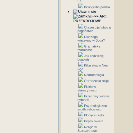
37
Bibliografia polska
=>> ART.
PRZEKROJOWE
Chrześcijaństwo a
pogaństwo
Dlaczego
wierzymy w Boga?
Gramatyka
moralności
Jak rodzili się
bogowie
Kilka słów o New
Age
Neuroteologia
Odrodzenie religii
Piekło w
starożytności
Przechwytywanie
symboli
Psychologiczne
źródła religijności
Płonące rzeki
Pępek świata
Religie w
Starożytności -