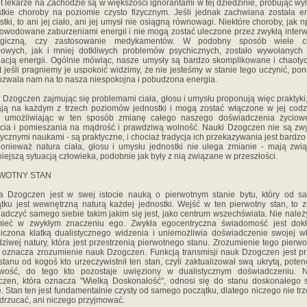
 lekarze na Zachodzie są w większości ignorantami w tej dziedzinie, próbując wy
tkie choroby na poziomie czysto fizycznym. Jeśli jednak zachwiana została e
stki, to ani jej ciało, ani jej umysł nie osiągną równowagi. Niektóre choroby, jak np
owodowane zaburzeniami energii i nie mogą zostać uleczone przez zwykłą inter
urgiczną, czy zastosowanie medykamentów. W podobny sposób wiele c
owych, jak i mniej dotkliwych problemów psychicznych, zostało wywołanych
lacją energii. Ogólnie mówiąc, nasze umysły są bardzo skomplikowane i chaotyc
 jeśli pragniemy je uspokoić widzimy, że nie jesteśmy w stanie tego uczynić, po
ozwala nam na to nasza niespokojna i pobudzona energia.
 Dzogczen zajmując się problemami ciała, głosu i umysłu proponują więc praktyki,
ają na każdym z trzech poziomów jednostki i mogą zostać włączone w jej cod
e, umożliwiając w ten sposób zmianę całego naszego doświadczenia życiow
cia i pomieszania na mądrość i prawdziwą wolność. Nauki Dzogczen nie są zw
tycznymi naukami - są praktyczne, i chociaż tradycja ich przekazywania jest bardzo 
ponieważ natura ciała, głosu i umysłu jednostki nie ulega zmianie - mają zwi
niejszą sytuacją człowieka, podobnie jak były z nią związane w przeszłości.
WOTNY STAN
a Dzogczen jest w swej istocie nauką o pierwotnym stanie bytu, który od s
tku jest wewnętrzną naturą każdej jednostki. Wejść w ten pierwotny stan, to 
adczyć samego siebie takim jakim się jest, jako centrum wszechświata. Nie należ
mieć w zwykłym znaczeniu ego. Zwykła egocentryczna świadomość jest dokł
iczona klatką dualistycznego widzenia i uniemożliwia doświadczenie swojej w
ziwej natury, która jest przestrzenią pierwotnego stanu. Zrozumienie tego pierw
 oznacza zrozumienie nauk Dzogczen. Funkcją transmisji nauk Dzogczen jest p
stanu od kogoś kto urzeczywistnił ten stan, czyli zaktualizował swą ukrytą, poten
iwość, do tego kto pozostaje uwięziony w dualistycznym doświadczeniu. 
zen, która oznacza "Wielką Doskonałość", odnosi się do stanu doskonałego
e. Stan ten jest fundamentalnie czysty od samego początku, dlatego niczego nie tr
drzucać, ani niczego przyjmować.