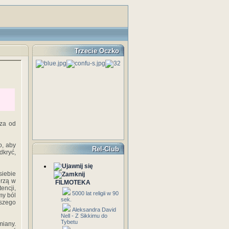
Trzecie Oczko
sza od
o, aby
Rel-Club
dkryć,
iebie
erzą w
FILMOTEKA
encji,
5000 lat religii w 90
my ból
sek.
aszego
Aleksandra David
Nell - Z Sikkimu do
Tybetu
miany.