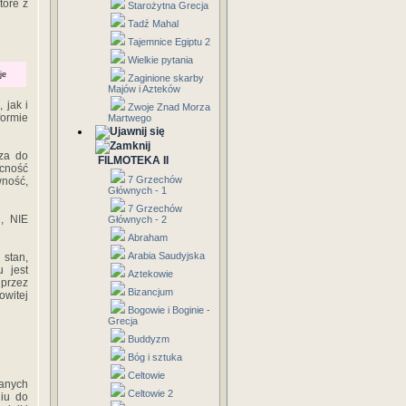
tóre z
Starożytna Grecja
Tadź Mahal
Tajemnice Egiptu 2
Wielkie pytania
je
Zaginione skarby
Majów i Azteków
 jak i
Zwoje Znad Morza
formie
Martwego
za do
FILMOTEKA II
ecność
7 Grzechów
wność,
Głównych - 1
7 Grzechów
, NIE
Głównych - 2
Abraham
Arabia Saudyjska
 stan,
 jest
Aztekowie
przez
Bizancjum
owitej
Bogowie i Boginie -
Grecja
Buddyzm
Bóg i sztuka
Celtowie
zanych
Celtowie 2
niu do