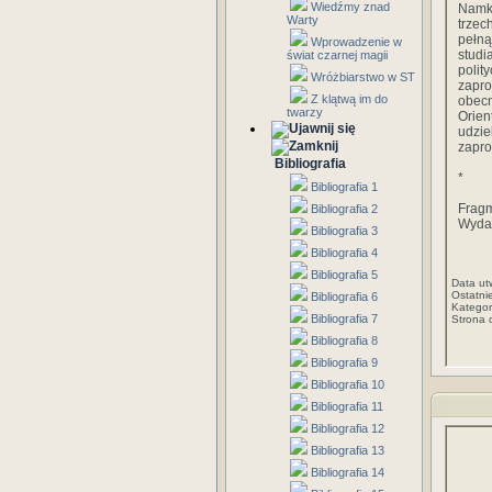
Wiedźmy znad
Namk
Warty
trzec
pełną
Wprowadzenie w
studi
świat czarnej magii
polit
Wróżbiarstwo w ST
zapro
Z klątwą im do
obecn
twarzy
Orien
udzi
zapros
Bibliografia
*
Bibliografia 1
Frag
Bibliografia 2
Wydaw
Bibliografia 3
Bibliografia 4
Bibliografia 5
Data ut
Ostatni
Bibliografia 6
Kategor
Bibliografia 7
Strona 
Bibliografia 8
Bibliografia 9
Bibliografia 10
Bibliografia 11
Bibliografia 12
Bibliografia 13
Bibliografia 14