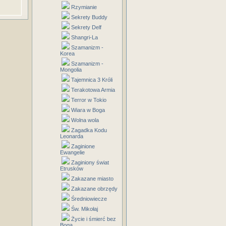
Rzymianie
Sekrety Buddy
Sekrety Delf
Shangri-La
Szamanizm -
Korea
Szamanizm -
Mongolia
Tajemnica 3 Króli
Terakotowa Armia
Terror w Tokio
Wiara w Boga
Wolna wola
Zagadka Kodu
Leonarda
Zaginione
Ewangelie
Zaginiony świat
Etrusków
Zakazane miasto
Zakazane obrzędy
Średniowiecze
Św. Mikołaj
Życie i śmierć bez
Boga