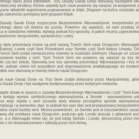
otnego stanu poza intelektem. Trzy Zasady Garab Dorje stanowią niezbędne skł
rystalicznej struktury. Różne aspekty tych nauk powinno się uważać za wzajemnie 
zane składniki wyjaśniania pogrupowane w trójki. Diagram na końcu rozdziału p
je zależności pomiędzy tymi grupami trójek.
 Zasady Garab Dorje rozpoczyna Bezpośrednie Wprowadzenie, bezpośredni pr
otnego stanu od mistrza do ucznia. Powinno się wyjaśnić, że sam przekaz 
ca w dziedzinie intelektu. Istnieją jednak trzy sposoby, w jakich można zaprezento
adzenie: bezpośredni, symboliczny i ustny.
zy style prezentacji znane są pod nazwą Trzech Serii nauk Dzogczen: Mannagde
 Esencji; Londe czyli Serii Przestrzeni oraz Semde czyli Serii Natury Umysłu, D
Trzech Serii został zamieszczony również w rozdziale siódmym. Ukazuje on szcz
sowanie każdej z serii. Tych Trzech Serii nie powinno się uważać za trzy st
nki czy też szkoły. Stanowią one trzy sposoby prezentacji Wprowadzenia i trzy 
yki, jednak celem ich wszystkich jest doprowadzenie praktykującego do kontemp
tkie one stanowią w równej mierze nauki Dzogczen.
ał nauk Garab Dorje na Trzy Serie został dokonany przez Manjuśrimitrę, gł
a Garab Dorje i był następnie kontynuowany przez kolejnych mistrzów.
gde działa w oparciu o zasadę Bezpośredniego Wprowadzenia / czyli "Serii Esenc
e dodaje wymiar symbolicznego wprowadzenia, a Semde - wprowadzenia ust
iaż więc każda z serii posiada swój własny szczególny sposób wprowadza
mplację i w pierwotny stan, to jednak ten sam stan jest przekazywany bezpośredni
ralna część każdej serii. Można powiedzieć, że Semde jest w rzeczywistości zasa
tawą dla przekazu nauk Dzogczen, podczas gdy Londe pracuje z głównymi pun
, a o Mannagde mówi się, że jest istotą Semde i Londe, streszczoną przez mi
ie z ich doświadczeniem i odkrytą przez nich termą.