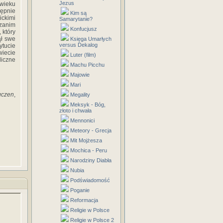
Jezus
wieku
tępnie
Kim są
ickimi
Samarytanie?
 zanim
Konfucjusz
 który
ął swe
Księga Umarłych
versus Dekalog
ytucie
wiecie
Luter (film)
iczne
Machu Picchu
Majowie
Mari
gczen
,
Megality
Meksyk - Bóg,
złoto i chwała
Mennonici
Meteory - Grecja
Mit Mojżesza
Mochica - Peru
Narodziny Diabła
Nubia
Podświadomość
Poganie
Reformacja
Religie w Polsce
Religie w Polsce 2