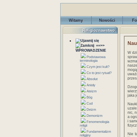
Witamy
Nowości
Fo
Religioznawstwo
Nau
==>>
WPROWADZENIE
W dzi
spra
Podstawowa
terminologia
wzma
nasze
Czym jest kult?
mogą
Co to jest rytuał?
uważa
przes
Absolut
Anioły
Dzogc
wierz
Ateizm
jaka 
Bóg
Cud
Nauk
uzale
Deizm
nic, 
Demonizm
a ogr
i sam
Fenomenologia
fizyc
religii
Fundamentalizm
Nie t
religijny