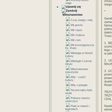
Rozwój historii
zrozu
religii
niego
*
Mitoznawstwo
Garab
Czas święty i mity
zaman
Mit grecki
Nirma
półno
Mit i epos
dakin
Mit i kultura
Trzec
Mit i sen
1. B
Mit kosmogoniczny
uczni
Ks. Rodz.
tego 
Mitologia w historii
w jak
kultury
2. U
Mitologie Czarnej
MAJĄ
Afryki
Mitoznawstwo
3. UC
starożytne
prze
Mity - część
praw
kultury
duali
Realiz
Mity o potopie
Na początku była
TRZY
woda
TRZY
Potwory ludzko-
I DA
zwierzęce
Nauki
Ptaki w mitach i
legendach
eleme