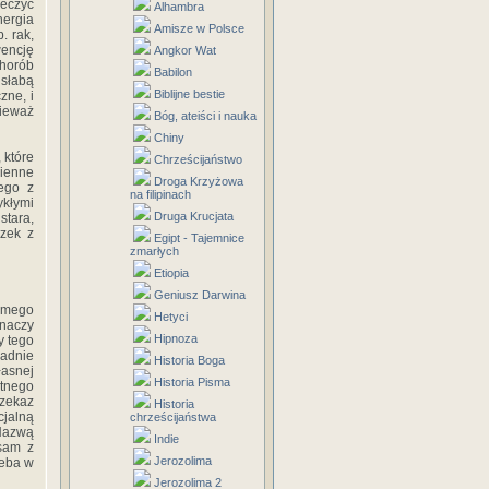
leczyć
Alhambra
nergia
Amisze w Polsce
. rak,
wencję
Angkor Wat
horób
Babilon
 słabą
Biblijne bestie
zne, i
nieważ
Bóg, ateiści i nauka
Chiny
 które
Chrześcijaństwo
zienne
Droga Krzyżowa
ego z
na filipinach
ykłymi
Druga Krucjata
stara,
ązek z
Egipt - Tajemnice
zmarłych
Etiopia
Geniusz Darwina
amego
Hetyci
znaczy
Hipnoza
y tego
adnie
Historia Boga
łasnej
Historia Pisma
otnego
rzekaz
Historia
cjalną
chrześcijaństwa
Nazwą
Indie
 sam z
Jerozolima
zeba w
Jerozolima 2