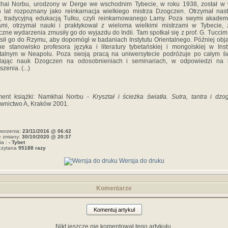
hai Norbu, urodzony w Derge we wschodnim Tybecie, w roku 1938, został w 
h lat rozpoznany jako reinkarnacja wielkiego mistrza Dzogczen. Otrzymał nas
, tradycyjną edukacją Tulku, czyli reinkarnowanego Lamy. Poza swymi akadem
ami, otrzymał nauki i praktykował z wieloma wielkimi mistrzami w Tybecie,
yczne wydarzenia zmusiły go do wyjazdu do Indii. Tam spotkał się z prof. G. Tuccim,
sił go do Rzymu, aby dopomógł w badaniach Instytutu Orientalnego. Później obj
e stanowisko profesora języka i literatury tybetańskiej i mongolskiej w Inst
talnym w Neapolu. Poza swoją pracą na uniwersytecie podróżuje po całym ś
elając nauk Dzogczen na odosobnieniach i seminariach, w odpowiedzi na l
zenia. (...)
ment książki: Namkhai Norbu -
Kryształ i ścieżka światła. Sutra, tantra i dzo
nictwo A, Kraków 2001.
worzenia:
23/11/2016 @ 06:42
e zmiany:
30/10/2020 @ 20:37
ia :
- Tybet
czytana
95188 razy
Wersja do druku
Komentarze
Komentuj artykuł
Nikt jeszcze nie komentował tego artykułu.