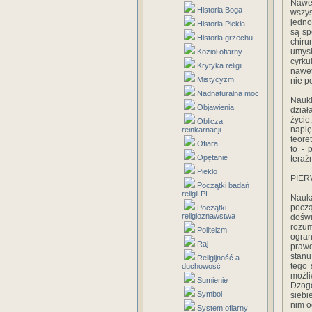
Nawet
Historia Boga
wszys
jedno
Historia Piekła
są sp
Historia grzechu
chir
umysł
Kozioł ofiarny
cyrku
Krytyka religii
nawet
Mistycyzm
nie p
Nadnaturalna moc
Nauki
Objawienia
dział
życi
Oblicza
napię
reinkarnacji
teore
Ofiara
to - 
Opętanie
teraź
Piekło
PIER
Początki badań
religii PL
Nauk
począ
Początki
religioznawstwa
doświ
rozu
Politeizm
ogran
Raj
prawd
stanu
Religijność a
tego 
duchowość
możl
Sumienie
Dzogc
Symbol
siebi
nim o
System ofiarny