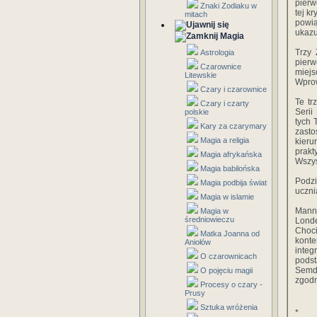
pierw
Znaki Zodiaku w
tej k
mitach
powią
ukazu
Magia
Trzy
Astrologia
pierw
Czarownice
miejs
Litewskie
Wprow
Czary i czarownice
Te tr
Czary i czarty
Serii
polskie
tych 
Kary za czarymary
zasto
Magia a religia
kieru
prakt
Magia afrykańska
Wszys
Magia babilońska
Podzi
Magia podbija świat
uczni
Magia w islamie
Manna
Magia w
średniowieczu
Lond
Choc
Matka Joanna od
konte
Aniołów
integ
O czarownicach
pods
Semde
O pojęciu magii
zgodn
Procesy o czary -
Prusy
Sztuka wróżenia
*