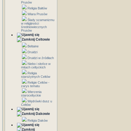
Prusów
Religia Bałtów
Wiara Prusów
Ślady szamanizmu
w religijności
średniowiecznych
Prusów
Celtowie
Beltaine
Druidzi
Druidzi w źródłach
Niebo i słońce w
mitach celtyckich
Religia
starożytnych Celtów
Religie Celtów -
zarys tematu
Wierzenia
staroceltyckie
Wędrówki dusz u
Celtów
Dakowie
Religia Daków