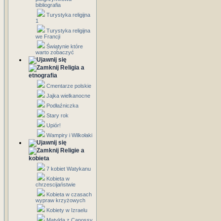
bibliografia
Turystyka religijna
1
Turystyka religijna
we Francji
Świątynie które
warto zobaczyć
Religia a
etnografia
Cmentarze polskie
Jajka wielkanocne
Podłaźniczka
Stary rok
Upiór!
Wampiry i Wilkołaki
Religie a
kobieta
7 kobiet Watykanu
Kobieta w
chrzescijaństwie
Kobieta w czasach
wypraw krzyżowych
Kobiety w Izraelu
Matylda z Canossy