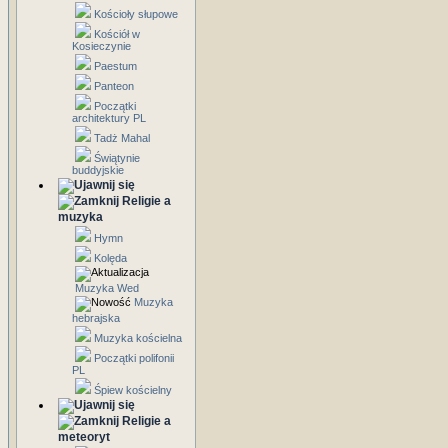
Kościoły słupowe
Kościół w
Kosieczynie
Paestum
Panteon
Początki
architektury PL
Tadż Mahal
Świątynie
buddyjskie
Religie a
muzyka
Hymn
Kolęda
Muzyka Wed
Muzyka
hebrajska
Muzyka kościelna
Początki polifonii
PL
Śpiew kościelny
Religie a
meteoryt