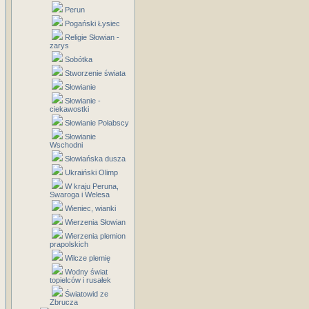
Perun
Pogański Łysiec
Religie Słowian -
zarys
Sobótka
Stworzenie świata
Słowianie
Słowianie -
ciekawostki
Słowianie Połabscy
Słowianie
Wschodni
Słowiańska dusza
Ukraiński Olimp
W kraju Peruna,
Swaroga i Welesa
Wieniec, wianki
Wierzenia Słowian
Wierzenia plemion
prapolskich
Wilcze plemię
Wodny świat
topielców i rusałek
Światowid ze
Zbrucza