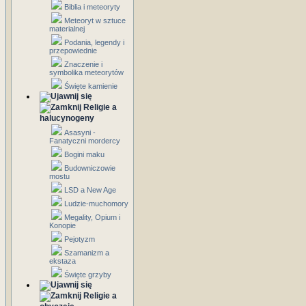
Biblia i meteoryty
Meteoryt w sztuce
materialnej
Podania, legendy i
przepowiednie
Znaczenie i
symbolika meteorytów
Święte kamienie
Religie a
halucynogeny
Asasyni -
Fanatyczni mordercy
Bogini maku
Budowniczowie
mostu
LSD a New Age
Ludzie-muchomory
Megality, Opium i
Konopie
Pejotyzm
Szamanizm a
ekstaza
Święte grzyby
Religie a