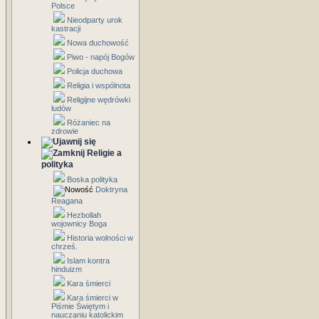
Polsce
Nieodparty urok
kastracji
Nowa duchowość
Piwo - napój Bogów
Policja duchowa
Religia i wspólnota
Religijne wędrówki
ludów
Różaniec na
zdrowie
Religie a
polityka
Boska polityka
Doktryna
Reagana
Hezbollah
wojownicy Boga
Historia wolności w
chrześ.
Islam kontra
hinduizm
Kara śmierci
Kara śmierci w
Piśmie Świętym i
nauczaniu katolickim