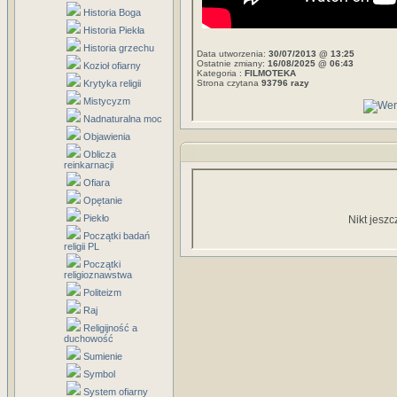
Historia Boga
Historia Piekła
Historia grzechu
Data utworzenia:
30/07/2013 @ 13:25
Ostatnie zmiany:
16/08/2025 @ 06:43
Kozioł ofiarny
Kategoria :
FILMOTEKA
Krytyka religii
Strona czytana
93796 razy
Mistycyzm
Nadnaturalna moc
Objawienia
Oblicza
reinkarnacji
Ofiara
Opętanie
Piekło
Nikt jeszc
Początki badań
religii PL
Początki
religioznawstwa
Politeizm
Raj
Religijność a
duchowość
Sumienie
Symbol
System ofiarny