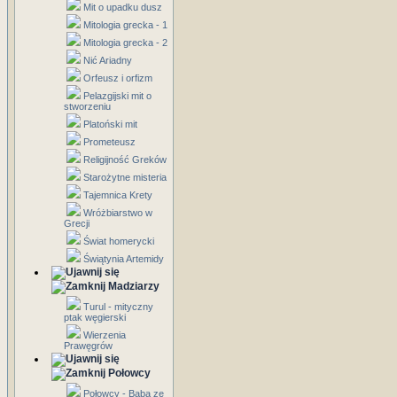
Mit o upadku dusz
Mitologia grecka - 1
Mitologia grecka - 2
Nić Ariadny
Orfeusz i orfizm
Pelazgijski mit o
stworzeniu
Platoński mit
Prometeusz
Religijność Greków
Starożytne misteria
Tajemnica Krety
Wróżbiarstwo w
Grecji
Świat homerycki
Świątynia Artemidy
Madziarzy
Turul - mityczny
ptak węgierski
Wierzenia
Prawęgrów
Połowcy
Połowcy - Baba ze