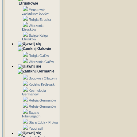
Etruskowie
Etruskowie -
zakładnicy bogów
Religia Etruska
Wierzenia
Etrusków
Święte Księgi
Etrusków
Galowie
Religia Galów
Wierzenia Galów
Germanie
Bogowie i Olbrzymi
Kodeks Królewski
Kosmologia
Germanów
Religia Germanów
Religie Germanów
Saga o
Nibelungach
Stara Edda - Prolog
Yggdrasil