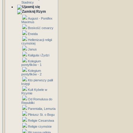
Stadnicy
Rzym
August - Pontifex
Maximus
Boskość cesarzy
Eneida
Hellenizacji religii
rzymskiej
Janus
Kaligula i Żydzi
Kolegium
pontyfików - 1
Kolegium
pontyfików - 2
Kto pierwszy palił
księgi
Kult Kybele w
Rzymie
Od Romulusa do
Republiki
Parentalia, Lemuria
Pliniusz St. o Bogu
Religie Cesarstwa
Religie rzymskie
Wczesna religia