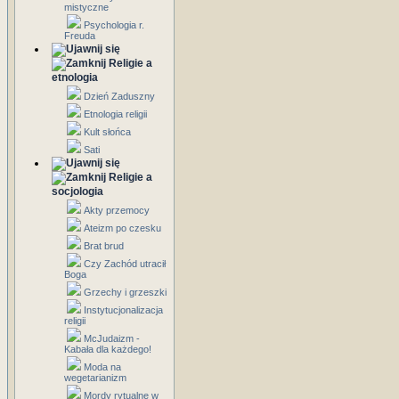
mistyczne
Psychologia r.
Freuda
Religie a
etnologia
Dzień Zaduszny
Etnologia religii
Kult słońca
Sati
Religie a
socjologia
Akty przemocy
Ateizm po czesku
Brat brud
Czy Zachód utracił
Boga
Grzechy i grzeszki
Instytucjonalizacja
religii
McJudaizm -
Kabała dla każdego!
Moda na
wegetarianizm
Mordy rytualne w