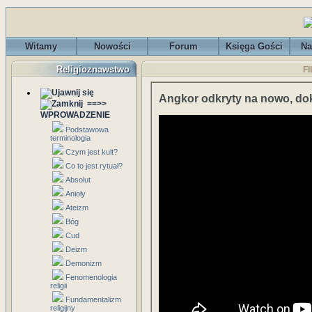
Witamy
Nowości
Forum
Księga Gości
Na
Religioznawstwo
F
Angkor odkryty na nowo, dok
==>>
WPROWADZENIE
Podstawowa
terminologia
Czym jest kult?
Co to jest rytuał?
Absolut
Anioły
Ateizm
Bóg
Cud
Deizm
Demonizm
Fenomenologia
religii
Fundamentalizm
religijny