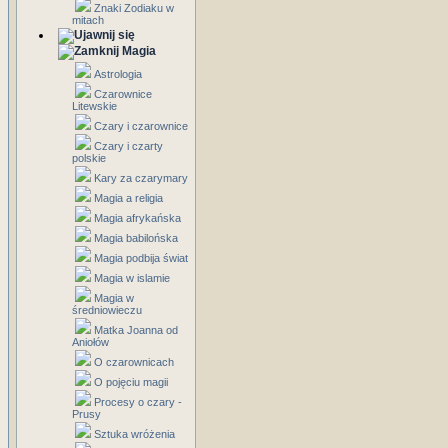
Znaki Zodiaku w
mitach
Magia
Astrologia
Czarownice
Litewskie
Czary i czarownice
Czary i czarty
polskie
Kary za czarymary
Magia a religia
Magia afrykańska
Magia babilońska
Magia podbija świat
Magia w islamie
Magia w
średniowieczu
Matka Joanna od
Aniołów
O czarownicach
O pojęciu magii
Procesy o czary -
Prusy
Sztuka wróżenia