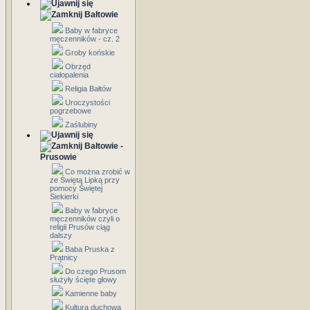
Bałtowie
Baby w fabryce
męczenników - cz. 2
Groby końskie
Obrzęd
ciałopalenia
Religia Bałtów
Uroczystości
pogrzebowe
Zaślubiny
Bałtowie -
Prusowie
Co można zrobić w
ze Świętą Lipką przy
pomocy Świętej
Siekierki
Baby w fabryce
męczenników czyli o
religii Prusów ciąg
dalszy
Baba Pruska z
Prątnicy
Do czego Prusom
służyły ścięte głowy
Kamienne baby
Kultura duchowa