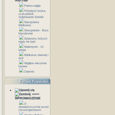
obyczaje
Polska wigilja
Poświęcić bożka,
czyli polskie
świętowanie Sobótki
Staropolska
Wielkanoc
Staropolskie - Boże
Narodzenie
Sylwestry, których
nigdy nie było
Walentynki - 14
lutego
Wielkanoc dawniej i
dziś
Wigilijne wierzenia
ludowe
Zapusty
Europa Pogańska
==>>
WPROWADZENIE
O
słowiańszczyźnie przed
chrześcijaństwem