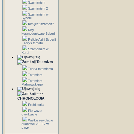
Szamanizm
Szamanizm 2
Szamanizm w
Syberii
Kim jest szaman?
Mity
kosmogoniczne Syberii
Religie Azji i Syberii
- zarys tematu
Szamanizm w
Korei
Totemizm
Teoria totemizmu
Totemizm
Totemizm
Malinowskiego
=>>
CHRONOLOGIA
Prehistoria
Pierwsze
cywilizacje
Wielkie rewolucje
duchowe VII - IV w.
p.n.e