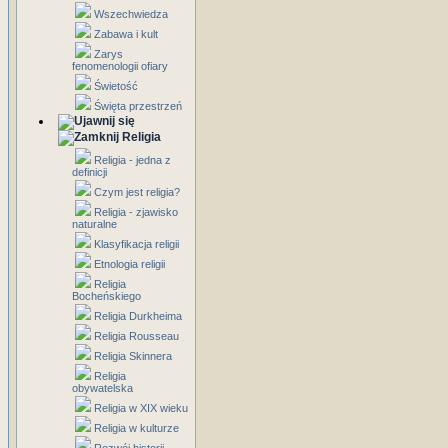
Wszechwiedza
Zabawa i kult
Zarys
fenomenologii ofiary
Świetość
Święta przestrzeń
Religia
Religia - jedna z
definicji
Czym jest religia?
Religia - zjawisko
naturalne
Klasyfikacja religii
Etnologia religii
Religia
Bocheńskiego
Religia Durkheima
Religia Rousseau
Religia Skinnera
Religia
obywatelska
Religia w XIX wieku
Religia w kulturze