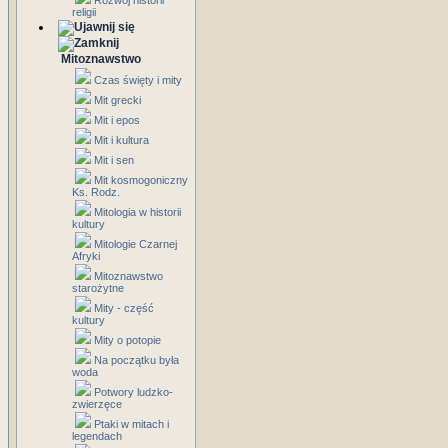
Rozwój historii
religii
Mitoznawstwo
Czas święty i mity
Mit grecki
Mit i epos
Mit i kultura
Mit i sen
Mit kosmogoniczny
Ks. Rodz.
Mitologia w historii
kultury
Mitologie Czarnej
Afryki
Mitoznawstwo
starożytne
Mity - część
kultury
Mity o potopie
Na początku była
woda
Potwory ludzko-
zwierzęce
Ptaki w mitach i
legendach