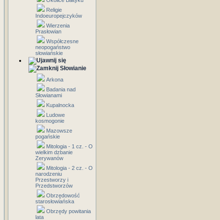
Okolice Bałtyku
Religie
Indoeuropejczyków
Wierzenia
Prasłowian
Współczesne
neopogaństwo
słowiańskie
Słowianie
Arkona
Badania nad
Słowianami
Kupalnocka
Ludowe
kosmogonie
Mazowsze
pogańskie
Mitologia - 1 cz. - O
wielkim dzbanie
Zerywanów
Mitologia - 2 cz. - O
narodzeniu
Przestworzy i
Przedstworzów
Obrzędowość
starosłowiańska
Obrzędy powitania
lata