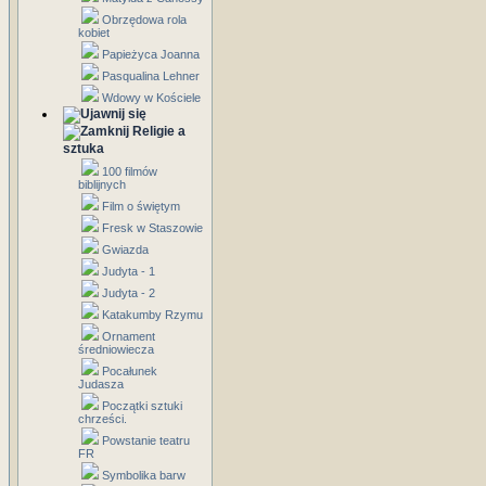
Obrzędowa rola
kobiet
Papieżyca Joanna
Pasqualina Lehner
Wdowy w Kościele
Religie a
sztuka
100 filmów
biblijnych
Film o świętym
Fresk w Staszowie
Gwiazda
Judyta - 1
Judyta - 2
Katakumby Rzymu
Ornament
średniowiecza
Pocałunek
Judasza
Początki sztuki
chrześci.
Powstanie teatru
FR
Symbolika barw