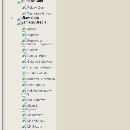
Goci
Polscy Goci
Wierzenia Gotów
Grecja
Apollo
Bogowie
Bogowie w
tragediach Eurypidesa
Dionizje
Grecja i Egipt
Grecka świątynia
Hermes Kylleński
Hestia i Westa
Kadmos i Harmonia
Kosmogonia
Kult Asklepiosa w
Grecji
Kult Kabirów
Misteria
Eleuzyjskie
Mit Adonisa
Mit Orfeusza
Mit Syzyfa