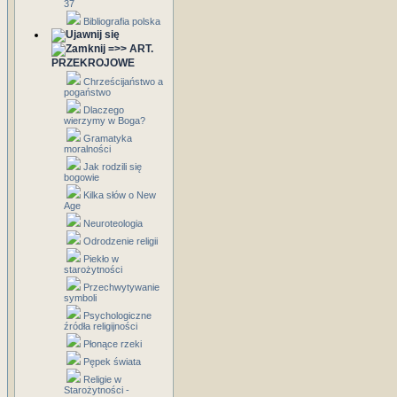
37
Bibliografia polska
=>> ART.
PRZEKROJOWE
Chrześcijaństwo a
pogaństwo
Dlaczego
wierzymy w Boga?
Gramatyka
moralności
Jak rodzili się
bogowie
Kilka słów o New
Age
Neuroteologia
Odrodzenie religii
Piekło w
starożytności
Przechwytywanie
symboli
Psychologiczne
źródła religijności
Płonące rzeki
Pępek świata
Religie w
Starożytności -