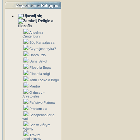
Zagadnienia Religijne
Religie a
filozofia
Anselm z
Cantenbury
Bóg Kartezjusza
Czym jest etyka?
Dobro i zlo
Duns Szkot
Filozofia Boga
Filozofia religii
John Locke o Bogu
Mantra
O duszy -
Arystoteles
Państwo Platona
Problem zła
Schopenhauer o
woli
Sen w którym
żyjemy
Traktat
ateologiczny