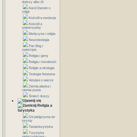
dobrzy albo źli
Karol Darwin o
religii
Kościół a ewolucja
Kościół a
uniwersytety
Medycyna i religia
Neuroteologia
Pan Bóg i
zwierzęta
Religia i geny
Religia i moralność
Religie a ekologia
Teologia Newtona
Vetulani o wierze
Ziemia płaska i
ziemia pusta
Śmierć duszy
Religia a
turystyka
Od pielgrzyma do
turysty
Tanatoturystyka
Turystyka
pielgrzymkowa -