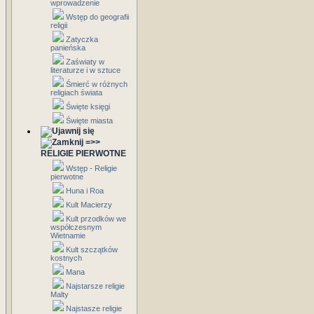
wprowadzenie
Wstęp do geografii
religii
Zatyczka
panieńska
Zaświaty w
literaturze i w sztuce
Śmierć w różnych
religiach świata
Święte księgi
Święte miasta
=>>
RELIGIE PIERWOTNE
Wstęp - Religie
pierwotne
Huna i Roa
Kult Macierzy
Kult przodków we
współczesnym
Wietnamie
Kult szczątków
kostnych
Mana
Najstarsze religie
Malty
Najstasze religie