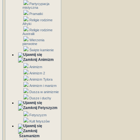
Partycypacja
mistyczna
Pramatki
Religie rodzime
Afryki
Religie rodzime
Australii
Wierzenia
pierwotne
Święte kamienie
Animizm
Animizm
Animizm 2
Animizm Tylora
Animizm i manizm
Dusza w animizmie
Dusze i duchy
Fetyszyzm
Fetyszyzm
Kult fetyszów
Szamanizm