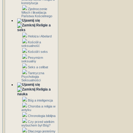
konstytucja
Zjednoczenie
Włoch i likwidacja
Państwa Kościelnego
Religie a
seks
Heloiza i Abelard
Kościół a
seksualność
Kościół i seks
Pesymizm
seksualny
Seks a celibat
Tantryczna
Psychologia
Seksualności
Religia a
nauka
Bóg a inteligencja
Choroba a religia w
antyku
Chronologia biblijna
Czy przed wielkim
wybuchem był Bóg?
Dlaczego jesteśmy