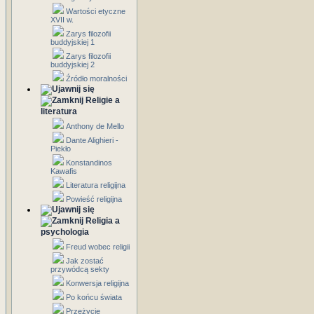
Wartości etyczne
XVII w.
Zarys filozofii
buddyjskiej 1
Zarys filozofii
buddyjskiej 2
Źródło moralności
Religie a
literatura
Anthony de Mello
Dante Alighieri -
Piekło
Konstandinos
Kawafis
Literatura religijna
Powieść religijna
Religia a
psychologia
Freud wobec religii
Jak zostać
przywódcą sekty
Konwersja religijna
Po końcu świata
Przeżycie