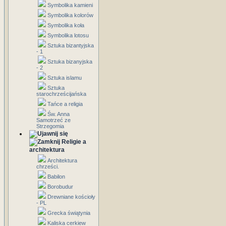
Symbolika kamieni
Symbolika kolorów
Symbolika koła
Symbolika lotosu
Sztuka bizantyjska
- 1
Sztuka bizanyjska
- 2
Sztuka islamu
Sztuka
starochrześcijańska
Tańce a religia
Św. Anna
Samotrzeć ze
Strzegomia
Religie a
architektura
Architektura
chrześci.
Babilon
Borobudur
Drewniane kościoły
- PL
Grecka świątynia
Kaliska cerkiew