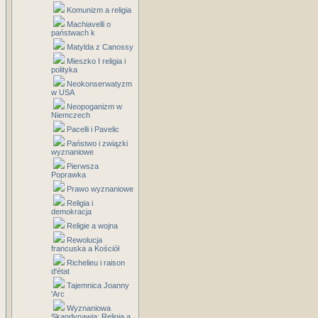
Komunizm a religia
Machiavelli o
państwach k
Matylda z Canossy
Mieszko I religia i
polityka
Neokonserwatyzm
w USA
Neopoganizm w
Niemczech
Pacelli i Pavelic
Państwo i związki
wyznaniowe
Pierwsza
Poprawka
Prawo wyznaniowe
Religia i
demokracja
Religie a wojna
Rewolucja
francuska a Kościół
Richelieu i raison
d'état
Tajemnica Joanny
'Arc
Wyznaniowa
Skandynawia: Religia a