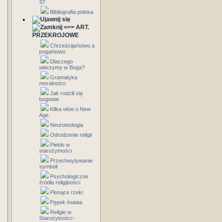
37
Bibliografia polska
=>> ART.
PRZEKROJOWE
Chrześcijaństwo a
pogaństwo
Dlaczego
wierzymy w Boga?
Gramatyka
moralności
Jak rodzili się
bogowie
Kilka słów o New
Age
Neuroteologia
Odrodzenie religii
Piekło w
starożytności
Przechwytywanie
symboli
Psychologiczne
źródła religijności
Płonące rzeki
Pępek świata
Religie w
Starożytności -