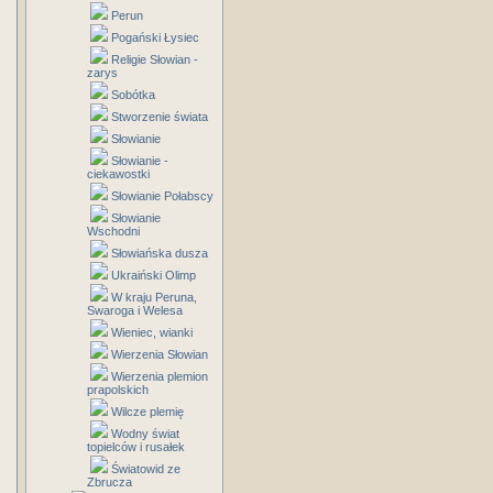
Perun
Pogański Łysiec
Religie Słowian -
zarys
Sobótka
Stworzenie świata
Słowianie
Słowianie -
ciekawostki
Słowianie Połabscy
Słowianie
Wschodni
Słowiańska dusza
Ukraiński Olimp
W kraju Peruna,
Swaroga i Welesa
Wieniec, wianki
Wierzenia Słowian
Wierzenia plemion
prapolskich
Wilcze plemię
Wodny świat
topielców i rusałek
Światowid ze
Zbrucza