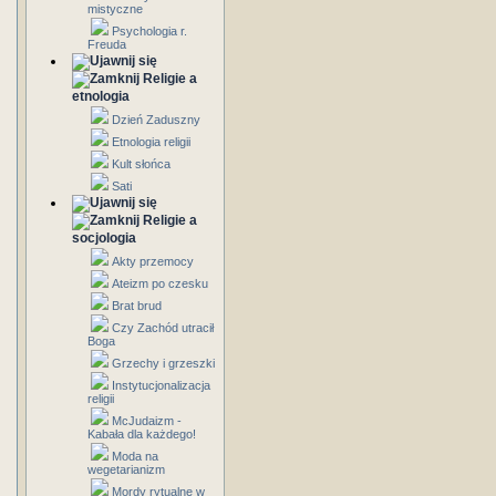
mistyczne
Psychologia r.
Freuda
Religie a
etnologia
Dzień Zaduszny
Etnologia religii
Kult słońca
Sati
Religie a
socjologia
Akty przemocy
Ateizm po czesku
Brat brud
Czy Zachód utracił
Boga
Grzechy i grzeszki
Instytucjonalizacja
religii
McJudaizm -
Kabała dla każdego!
Moda na
wegetarianizm
Mordy rytualne w