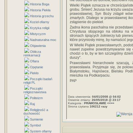
nie odchodzili do domów, duchowni rozd
Historia Boga
Wielki Piątek oznacza w chrześcijańst
grobu. Śmierć Jezusa na krzyżu uważan
Historia Piekła
prawosławnej, Syn Boży zstąpił wów
Historia grzechu
zmarłych. Dlatego w prawosławnej iko
zstąpienie do piekieł.
Kozioł ofiarny
Żadna ikona paschalna nie przedstaw
Krytyka religii
Chrystusa stojącego na obłoku na 
Mistycyzm
stronach śpiących żołnierzy lub pierw
które przyniosły mirrę, by namaścić jego
Nadnaturalna moc
W Wielki Piątek prawosławnych, podobni
Objawienia
nawet zupełne powstrzymywanie się 
Oblicza
chodzi o to, by w ten szczególny dzie
reinkarnacji
duszy".
Ofiara
Prawosławni hierarchowie szacują,
prawosławia. Przyjmuje się, że poło
Opętanie
Białymstoku, Hajnówce, Bielsku Podl
Piekło
mieszka na Podkarpaciu.
Początki badań
PAP
religii PL
Początki
religioznawstwa
Data utworzenia:
04/01/2008 @ 04:02
Politeizm
Ostatnie zmiany:
26/05/2018 @ 23:17
Kategoria :
PRAWOSŁAWIE <<==
Raj
Strona czytana
106212 razy
Religijność a
duchowość
Sumienie
Symbol
System ofiarny