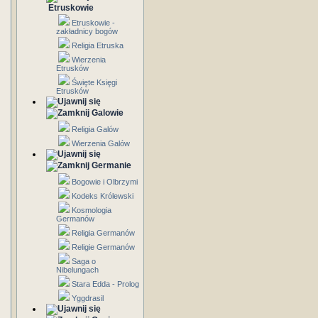
Etruskowie
Etruskowie -
zakładnicy bogów
Religia Etruska
Wierzenia
Etrusków
Święte Księgi
Etrusków
Galowie
Religia Galów
Wierzenia Galów
Germanie
Bogowie i Olbrzymi
Kodeks Królewski
Kosmologia
Germanów
Religia Germanów
Religie Germanów
Saga o
Nibelungach
Stara Edda - Prolog
Yggdrasil