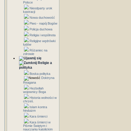
Polsce
Nieodparty urok
kastracji
Nowa duchowość
Piwo - napój Bogów
Policja duchowa
Religia i wspólnota
Religijne wędrówki
ludów
Różaniec na
zdrowie
Religie a
polityka
Boska polityka
Doktryna
Reagana
Hezbollah
wojownicy Boga
Historia wolności w
chrześ.
Islam kontra
hinduizm
Kara śmierci
Kara śmierci w
Piśmie Świętym i
nauczaniu katolickim