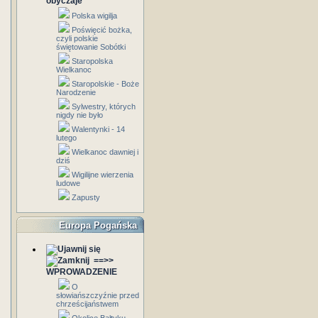
obyczaje
Polska wigilja
Poświęcić bożka,
czyli polskie
świętowanie Sobótki
Staropolska
Wielkanoc
Staropolskie - Boże
Narodzenie
Sylwestry, których
nigdy nie było
Walentynki - 14
lutego
Wielkanoc dawniej i
dziś
Wigilijne wierzenia
ludowe
Zapusty
Europa Pogańska
==>>
WPROWADZENIE
O
słowiańszczyźnie przed
chrześcijaństwem