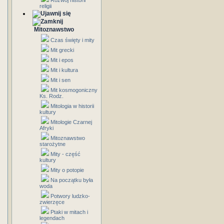
Rozwój historii
religii
Mitoznawstwo
Czas święty i mity
Mit grecki
Mit i epos
Mit i kultura
Mit i sen
Mit kosmogoniczny
Ks. Rodz.
Mitologia w historii
kultury
Mitologie Czarnej
Afryki
Mitoznawstwo
starożytne
Mity - część
kultury
Mity o potopie
Na początku była
woda
Potwory ludzko-
zwierzęce
Ptaki w mitach i
legendach