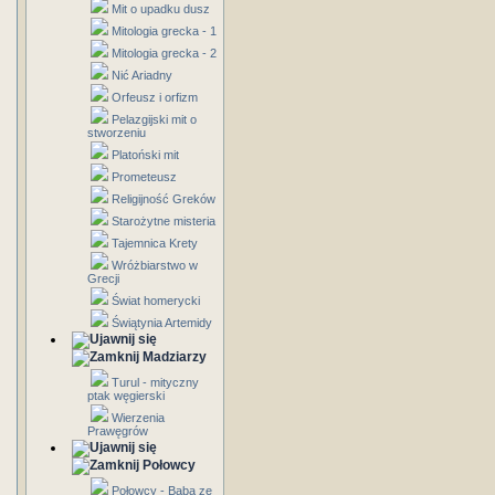
Mit o upadku dusz
Mitologia grecka - 1
Mitologia grecka - 2
Nić Ariadny
Orfeusz i orfizm
Pelazgijski mit o
stworzeniu
Platoński mit
Prometeusz
Religijność Greków
Starożytne misteria
Tajemnica Krety
Wróżbiarstwo w
Grecji
Świat homerycki
Świątynia Artemidy
Madziarzy
Turul - mityczny
ptak węgierski
Wierzenia
Prawęgrów
Połowcy
Połowcy - Baba ze