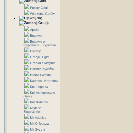
Goci
Polscy Goci
Wierzenia Gotów
Grecja
Apollo
Bogowie
Bogowie w
tragediach Eurypidesa
Dionizje
Grecja i Egipt
Grecka świątynia
Hermes Kylleński
Hestia i Westa
Kadmos i Harmonia
Kosmogonia
Kult Asklepiosa w
Grecji
Kult Kabirów
Misteria
Eleuzyjskie
Mit Adonisa
Mit Orfeusza
Mit Syzyfa