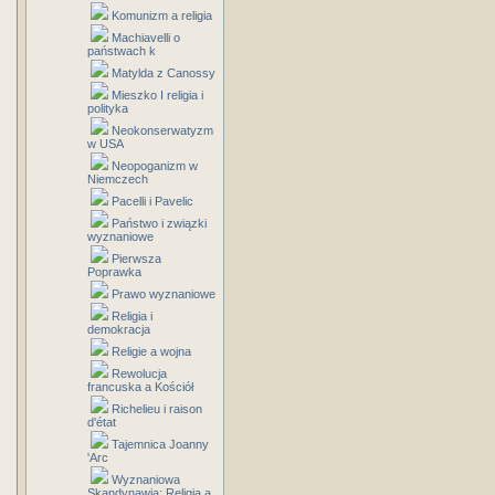
Komunizm a religia
Machiavelli o
państwach k
Matylda z Canossy
Mieszko I religia i
polityka
Neokonserwatyzm
w USA
Neopoganizm w
Niemczech
Pacelli i Pavelic
Państwo i związki
wyznaniowe
Pierwsza
Poprawka
Prawo wyznaniowe
Religia i
demokracja
Religie a wojna
Rewolucja
francuska a Kościół
Richelieu i raison
d'état
Tajemnica Joanny
'Arc
Wyznaniowa
Skandynawia: Religia a