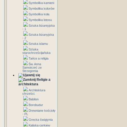
Symbolika kamieni
Symbolika kolorów
Symbolika koła
Symbolika lotosu
Sztuka bizantyjska
- 1
Sztuka bizanyjska
- 2
Sztuka islamu
Sztuka
starochrześcijańska
Tańce a religia
Św. Anna
Samotrzeć ze
Strzegomia
Religie a
architektura
Architektura
chrześci.
Babilon
Borobudur
Drewniane kościoły
- PL
Grecka świątynia
Kaliska cerkiew