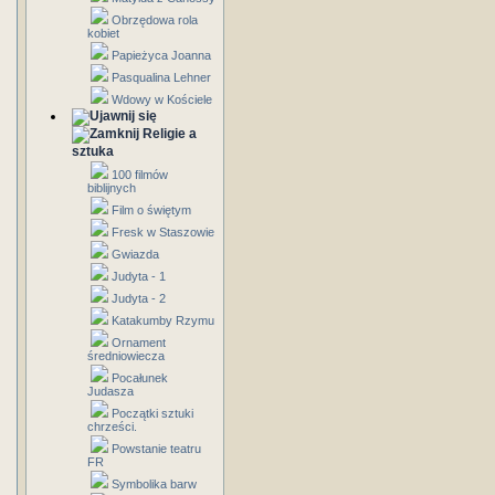
Obrzędowa rola
kobiet
Papieżyca Joanna
Pasqualina Lehner
Wdowy w Kościele
Religie a
sztuka
100 filmów
biblijnych
Film o świętym
Fresk w Staszowie
Gwiazda
Judyta - 1
Judyta - 2
Katakumby Rzymu
Ornament
średniowiecza
Pocałunek
Judasza
Początki sztuki
chrześci.
Powstanie teatru
FR
Symbolika barw