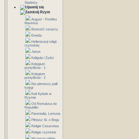
Stadnicy
Rzym
August - Pontifex
Maximus
Boskość cesarzy
Eneida
Hellenizacji religii
rzymskiej
Janus
Kaligula i Żydzi
Kolegium
pontyfików - 1
Kolegium
pontyfików - 2
Kto pierwszy palił
księgi
Kult Kybele w
Rzymie
Od Romulusa do
Republiki
Parentalia, Lemuria
Pliniusz St. o Bogu
Religie Cesarstwa
Religie rzymskie
Wczesna religia