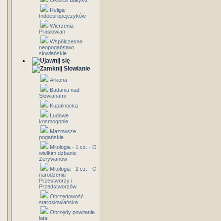
Okolice Bałtyku
Religie
Indoeuropejczyków
Wierzenia
Prasłowian
Współczesne
neopogaństwo
słowiańskie
Słowianie
Arkona
Badania nad
Słowianami
Kupalnocka
Ludowe
kosmogonie
Mazowsze
pogańskie
Mitologia - 1 cz. - O
wielkim dzbanie
Zerywanów
Mitologia - 2 cz. - O
narodzeniu
Przestworzy i
Przedstworzów
Obrzędowość
starosłowiańska
Obrzędy powitania
lata