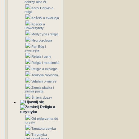
dobrzy albo źli
Karol Darwin o
religii
Kościół a ewolucja
Kościół a
uniwersytety
Medycyna i religia
Neuroteologia
Pan Bóg i
zwierzęta
Religia i geny
Religia i moralność
Religie a ekologia
Teologia Newtona
Vetulani o wierze
Ziemia płaska i
ziemia pusta
Śmierć duszy
Religia a
turystyka
Od pielgrzyma do
turysty
Tanatoturystyka
Turystyka
pielgrzymkowa -