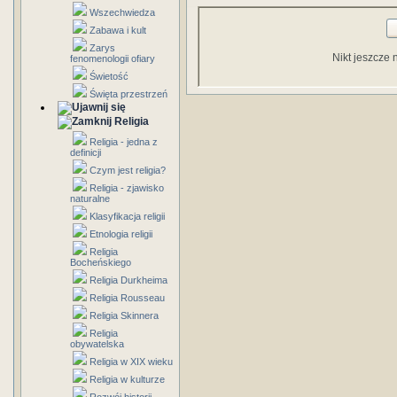
Wszechwiedza
Zabawa i kult
Zarys
Nikt jeszcze 
fenomenologii ofiary
Świetość
Święta przestrzeń
Religia
Religia - jedna z
definicji
Czym jest religia?
Religia - zjawisko
naturalne
Klasyfikacja religii
Etnologia religii
Religia
Bocheńskiego
Religia Durkheima
Religia Rousseau
Religia Skinnera
Religia
obywatelska
Religia w XIX wieku
Religia w kulturze