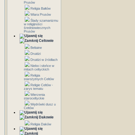
Prusów
Religia Bałtów
Wiara Prusów
Ślady szamanizmu
w religijności
średniowiecznych
Prusów
Celtowie
Beltaine
Druidzi
Druidzi w źródłach
Niebo i słońce w
mitach celtyckich
Religia
starożytnych Celtów
Religie Celtów -
zarys tematu
Wierzenia
staroceltyckie
Wędrówki dusz u
Celtów
Dakowie
Religia Daków