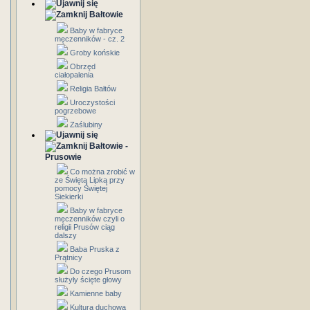
Bałtowie
Baby w fabryce
męczenników - cz. 2
Groby końskie
Obrzęd
ciałopalenia
Religia Bałtów
Uroczystości
pogrzebowe
Zaślubiny
Bałtowie -
Prusowie
Co można zrobić w
ze Świętą Lipką przy
pomocy Świętej
Siekierki
Baby w fabryce
męczenników czyli o
religii Prusów ciąg
dalszy
Baba Pruska z
Prątnicy
Do czego Prusom
służyły ścięte głowy
Kamienne baby
Kultura duchowa