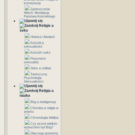
konstytucja
Zjednoczenie
Włoch i likwidacja
Państwa Kościelnego
Religie a
seks
Heloiza i Abelard
Kościół a
seksualność
Kościół i seks
Pesymizm
seksualny
Seks a celibat
Tantryczna
Psychologia
Seksualności
Religia a
nauka
Bóg a inteligencja
Choroba a religia w
antyku
Chronologia biblijna
Czy przed wielkim
wybuchem był Bóg?
Dlaczego jesteśmy