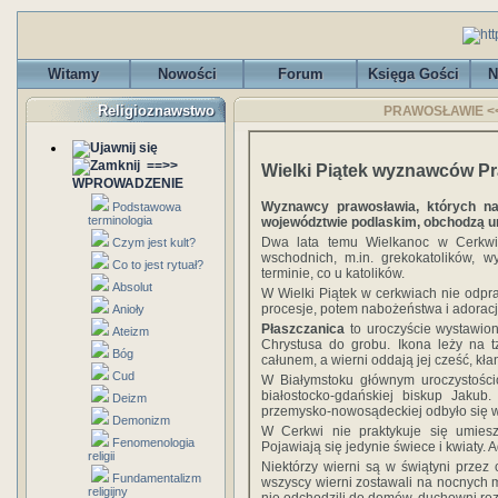
Witamy
Nowości
Forum
Księga Gości
N
Religioznawstwo
PRAWOSŁAWIE <<==
==>>
Wielki Piątek wyznawców P
WPROWADZENIE
Wyznawcy prawosławia, których na
Podstawowa
terminologia
województwie podlaskim, obchodzą u
Dwa lata temu Wielkanoc w Cerkwi
Czym jest kult?
wschodnich, m.in. grekokatolików, 
Co to jest rytuał?
terminie, co u katolików.
Absolut
W Wielki Piątek w cerkwiach nie odpr
procesje, potem nabożeństwa i adoracj
Anioły
Płaszczanica
to uroczyście wystawion
Ateizm
Chrystusa do grobu. Ikona leży na tz
Bóg
całunem, a wierni oddają jej cześć, kłan
Cud
W Białymstoku głównym uroczystości
białostocko-gdańskiej biskup Jakub
Deizm
przemysko-nowosądeckiej odbyło się w 
Demonizm
W Cerkwi nie praktykuje się umies
Fenomenologia
Pojawiają się jedynie świece i kwiaty. 
religii
Niektórzy wierni są w świątyni przez
Fundamentalizm
wszyscy wierni zostawali na nocnych 
religijny