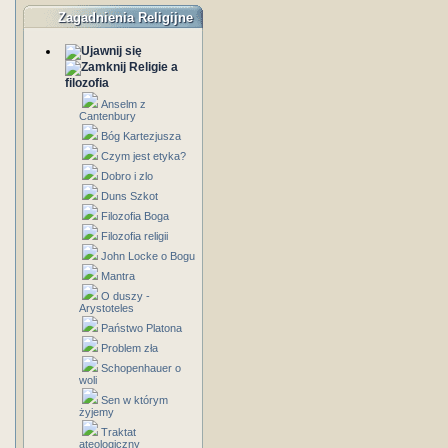
Zagadnienia Religijne
Religie a
filozofia
Anselm z
Cantenbury
Bóg Kartezjusza
Czym jest etyka?
Dobro i zlo
Duns Szkot
Filozofia Boga
Filozofia religii
John Locke o Bogu
Mantra
O duszy -
Arystoteles
Państwo Platona
Problem zła
Schopenhauer o
woli
Sen w którym
żyjemy
Traktat
ateologiczny