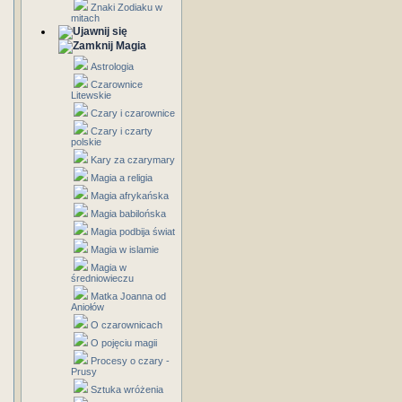
Znaki Zodiaku w
mitach
Magia
Astrologia
Czarownice
Litewskie
Czary i czarownice
Czary i czarty
polskie
Kary za czarymary
Magia a religia
Magia afrykańska
Magia babilońska
Magia podbija świat
Magia w islamie
Magia w
średniowieczu
Matka Joanna od
Aniołów
O czarownicach
O pojęciu magii
Procesy o czary -
Prusy
Sztuka wróżenia