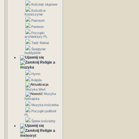
Kościoły słupowe
Kościół w
Kosieczynie
Paestum
Panteon
Początki
architektury PL
Tadż Mahal
Świątynie
buddyjskie
Religie a
muzyka
Hymn
Kolęda
Muzyka Wed
Muzyka
hebrajska
Muzyka kościelna
Początki polifonii
PL
Śpiew kościelny
Religie a
meteoryt