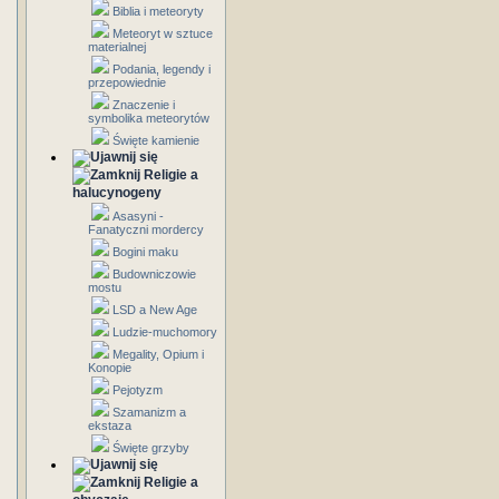
Biblia i meteoryty
Meteoryt w sztuce
materialnej
Podania, legendy i
przepowiednie
Znaczenie i
symbolika meteorytów
Święte kamienie
Religie a
halucynogeny
Asasyni -
Fanatyczni mordercy
Bogini maku
Budowniczowie
mostu
LSD a New Age
Ludzie-muchomory
Megality, Opium i
Konopie
Pejotyzm
Szamanizm a
ekstaza
Święte grzyby
Religie a