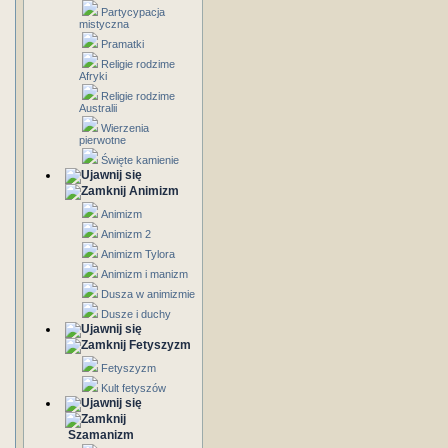
Partycypacja
mistyczna
Pramatki
Religie rodzime
Afryki
Religie rodzime
Australii
Wierzenia
pierwotne
Święte kamienie
Animizm
Animizm
Animizm 2
Animizm Tylora
Animizm i manizm
Dusza w animizmie
Dusze i duchy
Fetyszyzm
Fetyszyzm
Kult fetyszów
Szamanizm