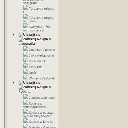
bibliografia
Turystyka religijna
1
Turystyka religijna
we Francji
Świątynie które
warto zobaczyć
Religia a
etnografia
Cmentarze polskie
Jajka wielkanocne
Podłaźniczka
Stary rok
Upiór!
Wampiry i Wilkołaki
Religie a
kobieta
7 kobiet Watykanu
Kobieta w
chrzescijaństwie
Kobieta w czasach
wypraw krzyżowych
Kobiety w Izraelu
Matylda z Canossy