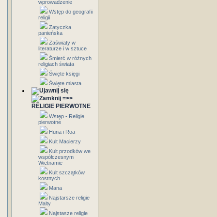
wprowadzenie
Wstęp do geografii
religii
Zatyczka
panieńska
Zaświaty w
literaturze i w sztuce
Śmierć w różnych
religiach świata
Święte księgi
Święte miasta
=>>
RELIGIE PIERWOTNE
Wstęp - Religie
pierwotne
Huna i Roa
Kult Macierzy
Kult przodków we
współczesnym
Wietnamie
Kult szczątków
kostnych
Mana
Najstarsze religie
Malty
Najstasze religie