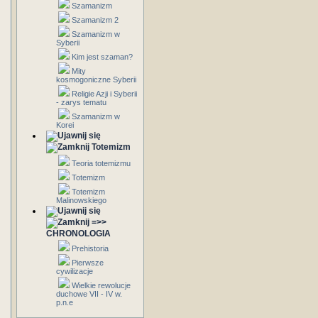
Szamanizm
Szamanizm 2
Szamanizm w
Syberii
Kim jest szaman?
Mity
kosmogoniczne Syberii
Religie Azji i Syberii
- zarys tematu
Szamanizm w
Korei
Totemizm
Teoria totemizmu
Totemizm
Totemizm
Malinowskiego
=>>
CHRONOLOGIA
Prehistoria
Pierwsze
cywilizacje
Wielkie rewolucje
duchowe VII - IV w.
p.n.e