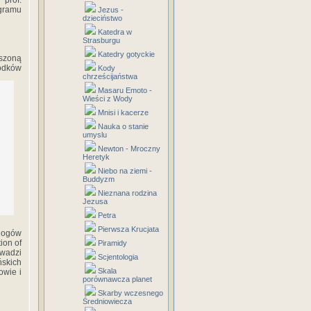
 prof.
gramu
Jezus -
dzieciństwo
Katedra w
Strasburgu
Katedry gotyckie
oszoną
rodków
Kody
chrześcijaństwa
Masaru Emoto -
Wieści z Wody
Mnisi i kacerze
Nauka o stanie
umyslu
Newton - Mroczny
Heretyk
Niebo na ziemi -
Buddyzm
Nieznana rodzina
Jezusa
Petra
Pierwsza Krucjata
logów
ion of
Piramidy
owadzi
Scjentologia
ńskich
Skala
owie i
porównawcza planet
Skarby wczesnego
Średniowiecza