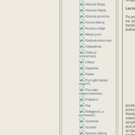
religi
Historia Boga
Lecze
Historia Piekła
Historia grzechu
Po po
na p
Kozioł ofiarny
bezpi
Krytyka religii
jedna
Mistycyzm
Nadnaturalna moc
Objawienia
Oblicza
reinkarnacji
Ofiara
Opętanie
Piekło
Początki badań
religii PL
Początki
religioznawstwa
Politeizm
przek
Raj
przez
Religijność a
Kiedy
duchowość
odwoł
Sumienie
lat t
jest 
Symbol
al-Qa
System ofiarny