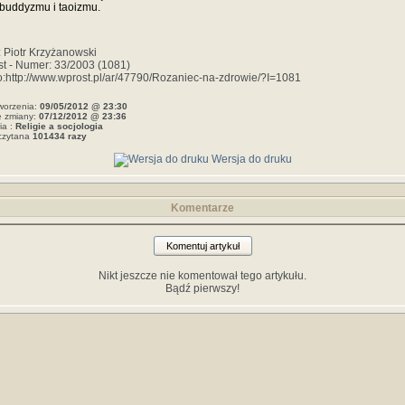
buddyzmu i taoizmu.
: Piotr Krzyżanowski
t - Numer: 33/2003 (1081)
o:http://www.wprost.pl/ar/47790/Rozaniec-na-zdrowie/?I=1081
worzenia:
09/05/2012 @ 23:30
e zmiany:
07/12/2012 @ 23:36
ia :
Religie a socjologia
czytana
101434 razy
Wersja do druku
Komentarze
Komentuj artykuł
Nikt jeszcze nie komentował tego artykułu.
Bądź pierwszy!