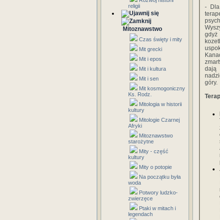
Rozwój historii
religii
- Dla
terap
psyc
Wyszy
Mitoznawstwo
gdyż 
Czas święty i mity
koze
uspok
Mit grecki
Kana
Mit i epos
zmart
dają 
Mit i kultura
nadzi
Mit i sen
góry.
Mit kosmogoniczny
Ks. Rodz.
Terap
Mitologia w historii
kultury
Mitologie Czarnej
Afryki
Mitoznawstwo
starożytne
Mity - część
kultury
Mity o potopie
Na początku była
woda
Potwory ludzko-
zwierzęce
Ptaki w mitach i
legendach