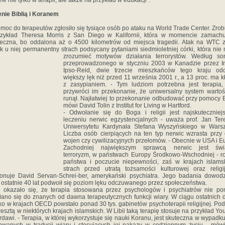
jne nie tylko w terapii, ale także na przykład w edukacji".
nie Biblią i Koranem
moc do terapeutów zgłosiło się tysiące osób po ataku na World Trade Center. Zrobi
rzykład Theresa Morris z San Diego w Kalifornii, która w momencie zamachu
eczna, bo oddalona aż o 4500 kilometrów od miejsca tragedii. Atak na WTC z
k u niej permanentny strach podsycany pytaniami siedmioletniej córki, która nie
zrozumieć motywów działania
terrorystów. Według so
przeprowadzonego w styczniu 2003 w Kanadzie przez In
Ipso-Reid, dwie trzecie mieszkańców tego kraju od
większy lęk niż przed 11 września 2001 r., a 13 proc. ma k
z zasypianiem. - Tym ludziom potrzebna jest terapia,
przywróci im przekonanie, że uniwersalny system wartoś
runął. Najłatwiej to przekonanie odbudować przy pomocy 
mówi David Tolin z Institut for Living w Hartford.
- Odwołanie się do Boga i religii jest najskutecznie
leczeniu nerwic egzystencjalnych - uważa prof. Jan Ter
Uniwersytetu Kardynała Stefana Wyszyńskiego w Warsz
Liczba osób cierpiących na ten typ nerwic wzrasta przy 
wojen czy cywilizacyjnych przełomów. - Obecnie w USA i E
Zachodniej największym sprawcą nerwic jest świ
terroryzm, w państwach Europy Środkowo-Wschodniej - r
państwa i poczucie niepewności, zaś w krajach islams
strach przed utratą tożsamości kulturowej oraz religi
onuje David Servan-Schrei-ber, amerykański psychiatra. Jego badania dowod
 ostatnie 40 lat podwoił się poziom lęku odczuwanego przez społeczeństwa.
 okazało się, że terapia stosowana przez psychologów i psychiatrów nie p
ano się do znanych od dawna terapeutycznych funkcji wiary. W ciągu ostatnich
ylko w krajach OECD powstało ponad 30 tys. gabinetów psychoterapii religijnej. Po
zresztą w niektórych krajach islamskich. W Libii taką terapię stosuje na przykład Yo
rdawi. - Terapia, w której wykorzystuje się nauki Koranu, jest skuteczna w wypadk