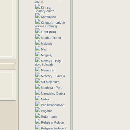
Jezus
Kim są
Samarytanie?
Konfucjusz
Księga Umarłych
versus Dekalog
Luter (film)
Machu Picchu
Majowie
Mari
Megality
Meksyk - Bóg,
złoto i chwała
Mennonici
Meteory - Grecja
Mit Mojżesza
Mochica - Peru
Narodziny Diabła
Nubia
Podświadomość
Poganie
Reformacja
Religie w Polsce
Religie w Polsce 2