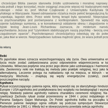
 chrześcijan Biblia zawsze stanowiła źródło uzdrowienia i moralnej naprawy.
euta potrafi z tego korzystać, może osiągnąć znacznie więcej niż tradycyjnymi me
hoterapii - mówi ks. prof. Michał Czajkowski z Uniwersytetu Kardynała St
ńskiego w Warszawie. Nawet odmawianie różańca może pełnić terapeutyczną fu
uspokaja, łagodzi stres. Przez wieki formą terapii była spowiedź. Nieprzyp
tka psychoanalityka jest porównywana z konfesjonałem. Spowiedź ma wpł
ojenie ludzkiego sumienia, a w konsekwencji oddalenie stresu i złagodzenie n
dyjski teolog Jean-Louis Richardeau zaznacza, że misterium narod
wychwstania Jezusa jest "czynnikiem stabilizującym naszą psychikę - tworzą one
zagubionym oparcie". Psychoterapeuci chrześcijańscy odwołują się do pote
ei, jaka tkwi w wierze. Nieprzypadkowo ludowa mądrość głosi, że wiara potrafi prz
ia wiarą
Reiki
To japońskie słowo oznacza wszechogarniającą siłę życia. Owa uniwersalna e
życia może zostać zaktywizowana przez odpowiednie wtajemniczenia w k
człowieku. Wówczas popłynie ona przez jego dłonie jako uzdrawiająca i harmoni
siła. Zwolennicy reiki nie traktują tej metody jako praktyki religijnej, lecz jako t
alternatywną. Leczenie polega na nakładaniu rąk na miejsca, w których - 
medycyny Wschodu - znajdują się węzły energetyczne (czakry), zasil
poszczególne narządy.
Agnihotra
Rytuał oczyszczającego palenia ognia, który wywodzi się ze starożytnego hindui
Europie i USA agnihotra jest praktykowana bez względu na światopogląd i wyz
religię. Niekiedy palenie agnihotry nabiera charakteru ceremonii religijnej. Na
cywilizacji Zachodu rytuał został przeniesiony w 1944 r. przez indyjskiego m
Parama Sadguru Gajan Maharaja. Do Polski agnihotra trafiła na początku l
Pierwsze palenie świętego ognia odbyło się podczas sympozjum Stowarzys
Radiestetów (w 1981 r.). Wtedy też w stowarzyszeniu powstała sekcja agnihotry.