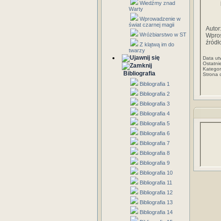
Wiedźmy znad
Warty
Wprowadzenie w
świat czarnej magii
Autor
Wróżbiarstwo w ST
Wpros
źródł
Z klątwą im do
twarzy
Data ut
Ostatni
Kategor
Bibliografia
Strona 
Bibliografia 1
Bibliografia 2
Bibliografia 3
Bibliografia 4
Bibliografia 5
Bibliografia 6
Bibliografia 7
Bibliografia 8
Bibliografia 9
Bibliografia 10
Bibliografia 11
Bibliografia 12
Bibliografia 13
Bibliografia 14