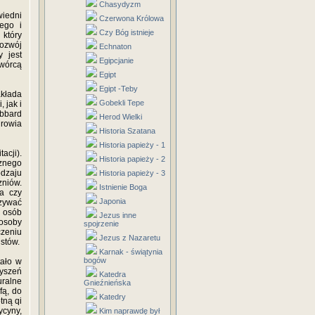
Chasydyzm
wiedni
Czerwona Królowa
ego i
Czy Bóg istnieje
 który
ozwój
Echnaton
 jest
Egipcjanie
Twórcą
Egipt
Egipt -Teby
akłada
Gobekli Tepe
 jak i
ubbard
Herod Wielki
rowia
Historia Szatana
Historia papieży - 1
acji).
Historia papieży - 2
cznego
dzaju
Historia papieży - 3
niów.
Istnienie Boga
ia czy
Japonia
zywać
n osób
Jezus inne
 osoby
spojrzenie
czeniu
Jezus z Nazaretu
stów.
Karnak - świątynia
bogów
tało w
zyszeń
Katedra
uralne
Gnieźnieńska
fą, do
Katedry
tną qi
ycyny,
Kim naprawdę był