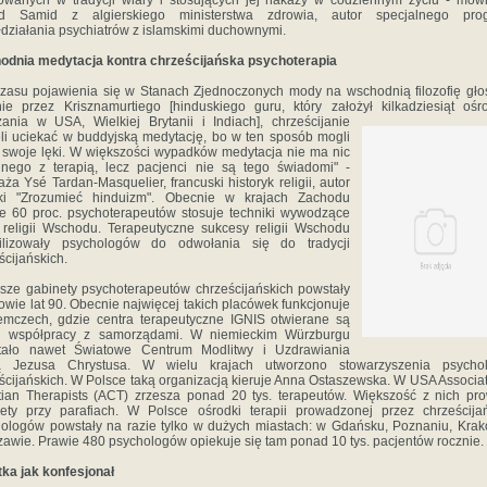
wanych w tradycji wiary i stosujących jej nakazy w codziennym życiu - mówi
d Samid z algierskiego ministerstwa zdrowia, autor specjalnego pro
działania psychiatrów z islamskimi duchownymi.
dnia medytacja kontra chrześcijańska psychoterapia
zasu pojawienia się w Stanach Zjednoczonych mody na wschodnią filozofię gł
ie przez Krisznamurtiego [hinduskiego guru, który założył kilkadziesiąt oś
zania w USA,
Wielkiej Brytanii i Indiach], chrześcijanie
li uciekać w buddyjską medytację, bo w ten sposób mogli
 swoje lęki. W większości wypadków medytacja nie ma nic
nego z terapią, lecz pacjenci nie są tego świadomi" -
ża Ysé Tardan-Masquelier, francuski historyk religii, autor
żki "Zrozumieć hinduizm". Obecnie w krajach Zachodu
e 60 proc. psychoterapeutów stosuje techniki wywodzące
 religii Wschodu. Terapeutyczne sukcesy religii Wschodu
ilizowały psychologów do odwołania się do tradycji
ścijańskich.
sze gabinety psychoterapeutów chrześcijańskich powstały
owie lat 90. Obecnie najwięcej takich placówek funkcjonuje
mczech, gdzie centra terapeutyczne IGNIS otwierane są
ki współpracy z samorządami. W niemieckim Würzburgu
tało nawet Światowe Centrum Modlitwy i Uzdrawiania
ą Jezusa Chrystusa. W wielu krajach utworzono stowarzyszenia psycho
ścijańskich. W Polsce taką organizacją kieruje Anna Ostaszewska. W USA Associat
tian Therapists (ACT) zrzesza ponad 20 tys. terapeutów. Większość z nich pr
ety przy parafiach. W Polsce ośrodki terapii prowadzonej przez chrześcija
ologów powstały na razie tylko w dużych miastach: w Gdańsku, Poznaniu, Krak
awie. Prawie 480 psychologów opiekuje się tam ponad 10 tys. pacjentów rocznie.
ka jak konfesjonał