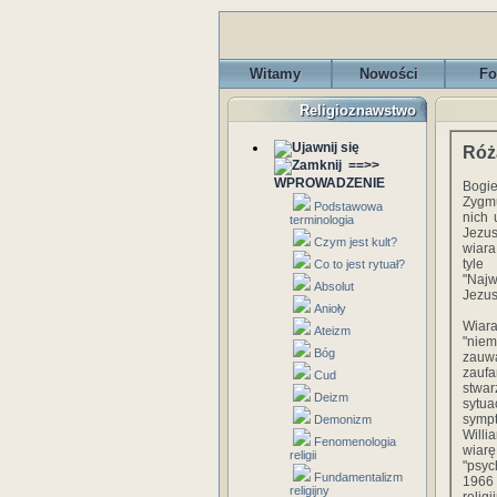
Witamy
Nowości
Fo
Religioznawstwo
Róż
==>>
WPROWADZENIE
Bogie
Zygmu
Podstawowa
nich 
terminologia
Jezus
Czym jest kult?
wiara
tyle
Co to jest rytuał?
"Najw
Absolut
Jezus
Anioły
Wiara
Ateizm
"niem
Bóg
zauwa
zaufa
Cud
stwar
Deizm
sytua
sympt
Demonizm
Willi
Fenomenologia
wiarę
religii
"psyc
Fundamentalizm
1966 
religijny