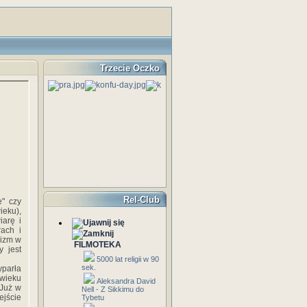
Trzecie Oczko
Rel-Club
e" czy
ieku),
iarę i
rach i
nizm w
FILMOTEKA
y jest
5000 lat religii w 90
sek.
yparła
 wieku
Aleksandra David
 Już w
Nell - Z Sikkimu do
ejście
Tybetu