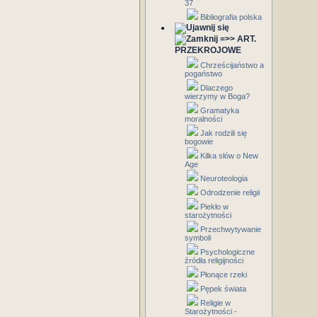
37
Bibliografia polska
=>> ART.
PRZEKROJOWE
Chrześcijaństwo a
pogaństwo
Dlaczego
wierzymy w Boga?
Gramatyka
moralności
Jak rodzili się
bogowie
Kilka słów o New
Age
Neuroteologia
Odrodzenie religii
Piekło w
starożytności
Przechwytywanie
symboli
Psychologiczne
źródła religijności
Płonące rzeki
Pępek świata
Religie w
Starożytności -