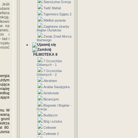
Starożytna Grecja
 Jeśli
Tadź Mahal
todami
efana
Tajemnice Egiptu 2
nkcję,
Wielkie pytania
adkowo
yw na
Zaginione skarby
erwic.
Majów i Azteków
zin i
Zwoje Znad Morza
 ład i
Martwego
ncjału
enosić
FILMOTEKA II
7 Grzechów
Głównych - 1
7 Grzechów
Głównych - 2
nergia
ażdym
Abraham
zująca
Arabia Saudyjska
erapię
według
Aztekowie
ające
Bizancjum
Bogowie i Boginie -
Grecja
zmu. W
nawaną
Buddyzm
 grunt
Bóg i sztuka
istrza
at 80.
Celtowie
zenia
Celtowie 2