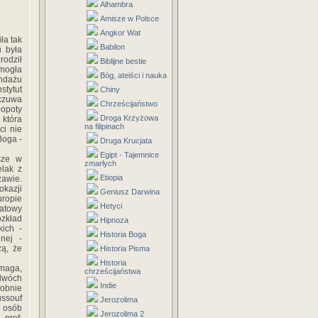
Alhambra
Amisze w Polsce
Angkor Wat
ła tak
Babilon
 była
rodził
Biblijne bestie
 mogła
Bóg, ateiści i nauka
ndażu
stytut
Chiny
czuwa
Chrześcijaństwo
łopoty
Droga Krzyżowa
 która
na filipinach
ci nie
Boga -
Druga Krucjata
Egipt - Tajemnice
jsze w
zmarłych
elak z
Etiopia
awie.
okazji
Geniusz Darwina
uropie
Hetyci
atowy
ozkład
Hipnoza
kich -
Historia Boga
jnej -
zą, że
Historia Pisma
Historia
omaga,
chrześcijaństwa
 dwóch
Indie
dobnie
ussouf
Jerozolima
u osób
Jerozolima 2