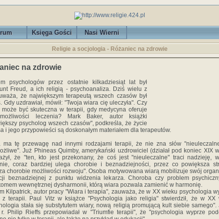
rum
Księga Gości
Nasi Wierni
Religie a socjologia - Różaniec na zdrowie
aniec na zdrowie
m psychologów przez ostatnie kilkadziesiąt lat był
nt Freud, a ich religią - psychoanaliza. Dziś wielu z
uważa, że największym terapeutą wszech czasów był
. Gdy uzdrawiał, mówił: "Twoja wiara cię uleczyła". Czy
 może być skuteczna w terapii, gdy medycyna oferuje
 możliwości leczenia? Mark Baker, autor książki
iększy psycholog wszech czasów", podkreśla, że życie
a i jego przypowieści są doskonałym materiałem dla terapeutów.
 ma tę przewagę nad innymi rodzajami terapii, że nie zna słów "nieuleczaln
ożliwe". Już Phineas Quimby, amerykański uzdrowiciel (działał pod koniec XIX w
żył, że "ten, kto jest przekonany, że coś jest "nieuleczalne" traci nadzieję, w
nie, coraz bardziej ulega chorobie i beznadziejności, przez co powiększa st
za chorobie możliwości rozwoju". Osoba motywowana wiarą mobilizuje swój orga
cji beznadziejnej z punktu widzenia lekarza. Choroba czy problem psychiczn
omem wewnętrznej dysharmonii, którą wiara pozwala zamienić w harmonię.
am Kilpatrick, autor pracy "Wiara i terapia", zauważa, że w XX wieku psychologia w
 z terapii. Paul Vitz w książce "Psychologia jako religia" stwierdził, że w XX
hologia stała się substytutem wiary, nową religią promującą kult siebie samego".
r. Philip Rieffs przepowiadał w "Triumfie terapii", że "psychologia wyprze pod