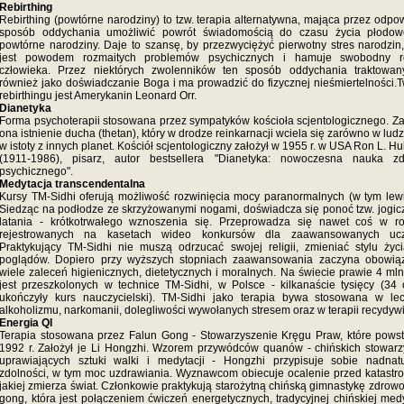
Rebirthing
Rebirthing (powtórne narodziny) to tzw. terapia alternatywna, mająca przez odpo
sposób oddychania umożliwić powrót świadomością do czasu życia płodow
powtórne narodziny. Daje to szansę, by przezwyciężyć pierwotny stres narodzin,
jest powodem rozmaitych problemów psychicznych i hamuje swobodny r
człowieka. Przez niektórych zwolenników ten sposób oddychania traktowany
również jako doświadczanie Boga i ma prowadzić do fizycznej nieśmiertelności.
rebirthingu jest Amerykanin Leonard Orr.
Dianetyka
Forma psychoterapii stosowana przez sympatyków kościoła scjentologicznego. Z
ona istnienie ducha (thetan), który w drodze reinkarnacji wciela się zarówno w ludzi,
w istoty z innych planet. Kościół scjentologiczny założył w 1955 r. w USA Ron L. H
(1911-1986), pisarz, autor bestsellera "Dianetyka: nowoczesna nauka zd
psychicznego".
Medytacja transcendentalna
Kursy TM-Sidhi oferują możliwość rozwinięcia mocy paranormalnych (w tym lewit
Siedząc na podłodze ze skrzyżowanymi nogami, doświadcza się ponoć tzw. jogi
latania - krótkotrwałego wznoszenia się. Przeprowadza się nawet coś w ro
rejestrowanych na kasetach wideo konkursów dla zaawansowanych ucz
Praktykujący TM-Sidhi nie muszą odrzucać swojej religii, zmieniać stylu życ
poglądów. Dopiero przy wyższych stopniach zaawansowania zaczyna obowią
wiele zaleceń higienicznych, dietetycznych i moralnych. Na świecie prawie 4 ml
jest przeszkolonych w technice TM-Sidhi, w Polsce - kilkanaście tysięcy (34
ukończyły kurs nauczycielski). TM-Sidhi jako terapia bywa stosowana w le
alkoholizmu, narkomanii, dolegliwości wywołanych stresem oraz w terapii recydywi
Energia QI
Terapia stosowana przez Falun Gong - Stowarzyszenie Kręgu Praw, które pows
1992 r. Założył je Li Hongzhi. Wzorem przywódców quanów - chińskich stowar
uprawiających sztuki walki i medytacji - Hongzhi przypisuje sobie nadnat
zdolności, w tym moc uzdrawiania. Wyznawcom obiecuje ocalenie przed katastro
jakiej zmierza świat. Członkowie praktykują starożytną chińską gimnastykę zdrowo
gong, która jest połączeniem ćwiczeń energetycznych, tradycyjnej chińskiej med