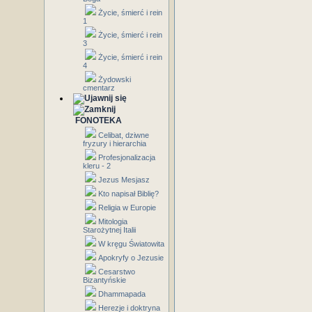
Życie, śmierć i rein
1
Życie, śmierć i rein
3
Życie, śmierć i rein
4
Żydowski
cmentarz
FONOTEKA
Celibat, dziwne
fryzury i hierarchia
Profesjonalizacja
kleru - 2
Jezus Mesjasz
Kto napisał Biblię?
Religia w Europie
Mitologia
Starożytnej Italii
W kręgu Światowita
Apokryfy o Jezusie
Cesarstwo
Bizantyńskie
Dhammapada
Herezje i doktryna