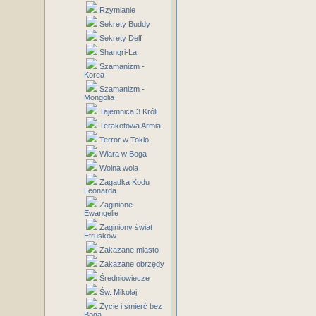
Rzymianie
Sekrety Buddy
Sekrety Delf
Shangri-La
Szamanizm -
Korea
Szamanizm -
Mongolia
Tajemnica 3 Króli
Terakotowa Armia
Terror w Tokio
Wiara w Boga
Wolna wola
Zagadka Kodu
Leonarda
Zaginione
Ewangelie
Zaginiony świat
Etrusków
Zakazane miasto
Zakazane obrzędy
Średniowiecze
Św. Mikołaj
Życie i śmierć bez
Boga