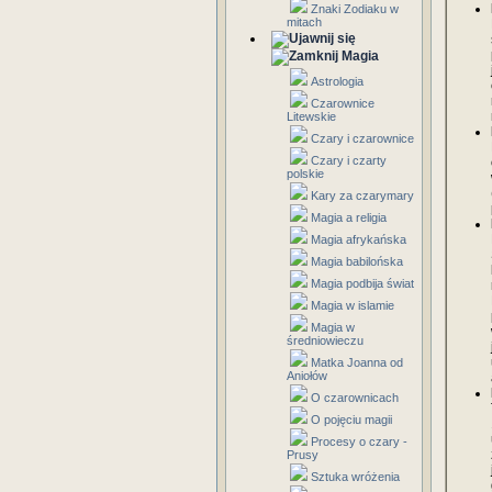
Znaki Zodiaku w
mitach
Magia
Astrologia
Czarownice
Litewskie
Czary i czarownice
Czary i czarty
polskie
Kary za czarymary
Magia a religia
Magia afrykańska
Magia babilońska
Magia podbija świat
Magia w islamie
Magia w
średniowieczu
Matka Joanna od
Aniołów
O czarownicach
O pojęciu magii
Procesy o czary -
Prusy
Sztuka wróżenia