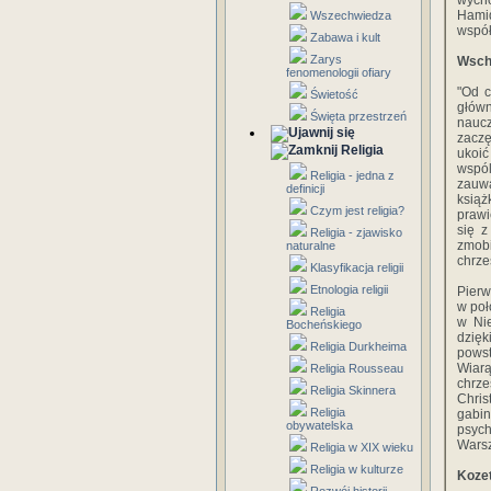
wycho
Hami
Wszechwiedza
współ
Zabawa i kult
Zarys
Wscho
fenomenologii ofiary
"Od c
Świetość
główn
Święta przestrzeń
nauc
zaczę
Religia
ukoić
wspól
Religia - jedna z
zauwa
definicji
ksią
Czym jest religia?
prawi
się z
Religia - zjawisko
zmob
naturalne
chrze
Klasyfikacja religii
Etnologia religii
Pierw
w poł
Religia
w Nie
Bocheńskiego
dzię
Religia Durkheima
pows
Wiar
Religia Rousseau
chrze
Religia Skinnera
Chris
Religia
gabin
obywatelska
psych
Warsz
Religia w XIX wieku
Religia w kulturze
Kozet