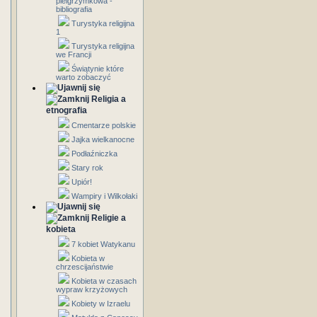
pielgrzymkowa -
bibliografia
Turystyka religijna
1
Turystyka religijna
we Francji
Świątynie które
warto zobaczyć
Religia a
etnografia
Cmentarze polskie
Jajka wielkanocne
Podłaźniczka
Stary rok
Upiór!
Wampiry i Wilkołaki
Religie a
kobieta
7 kobiet Watykanu
Kobieta w
chrzescijaństwie
Kobieta w czasach
wypraw krzyżowych
Kobiety w Izraelu