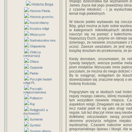
mojego dzieciństwa był wyznaniem d
Historia Boga
James Joyce dał jego prawdziwy obraz 
z czasów młodości - i ja wysłuchał
Historia Piekła
temat mąk piekielnych.
Historia grzechu
W istocie piekło wydawało się rzeczy
Kozioł ofiarny
Bóg, gdyż można je było sobie wyobrazi
Krytyka religii
w kategoriach intelektualnych abstr
nauczyć się na pamięć z katechizmu
Mistycyzm
Najwyższy Duch, jedynie on istnieje s
Nadnaturalna moc
dziwnego, że niewiele zrozumiałam z t
Objawienia
uczuć. Zawsze uważałam, że jest wyj
książkę doszłam do przekonania, że je
Oblicza
reinkarnacji
Kiedy dorosłam, zrozumiałam, że rel
Ofiara
żywoty świętych, wiersze poetów metaf
pism mistyków. Wzruszało mnie piękno l
Opętanie
poczułam, że można do niego dotrzeć i 
Piekło
By to osiągnąć, wstąpiłam do klasz
Początki badań
dowiedziałam się znacznie więcej o wie
religii PL
historię Kościoła.
Początki
Pogrążyłam się w studiach nad histo
religioznawstwa
reguły mojego zakonu, której musiał
Politeizm
tym wszystkim niewiele miejsca. 
Raj
aspektom religii. Zmagałam się ze so
lecz nadal jawił mi się jako srogi na
Religijność a
regule, lub też dręczył mnie swą nieob
duchowość
dotkliwiej odczuwałam swoją poraż
Sumienie
skromne przeżycia religijne niejak
wyobraźnię. Czasami nabożne wzrus
Symbol
gregoriańskiego śpiewu i liturgii. Ale
System ofiarny