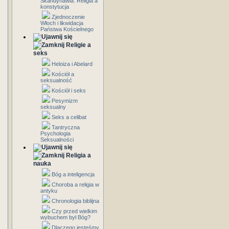
Skandynawia: Religia a
konstytucja
Zjednoczenie
Włoch i likwidacja
Państwa Kościelnego
Religie a
seks
Heloiza i Abelard
Kościół a
seksualność
Kościół i seks
Pesymizm
seksualny
Seks a celibat
Tantryczna
Psychologia
Seksualności
Religia a
nauka
Bóg a inteligencja
Choroba a religia w
antyku
Chronologia biblijna
Czy przed wielkim
wybuchem był Bóg?
Dlaczego jesteśmy