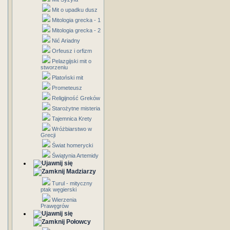
Mit o upadku dusz
Mitologia grecka - 1
Mitologia grecka - 2
Nić Ariadny
Orfeusz i orfizm
Pelazgijski mit o
stworzeniu
Platoński mit
Prometeusz
Religijność Greków
Starożytne misteria
Tajemnica Krety
Wróżbiarstwo w
Grecji
Świat homerycki
Świątynia Artemidy
Madziarzy
Turul - mityczny
ptak węgierski
Wierzenia
Prawęgrów
Połowcy