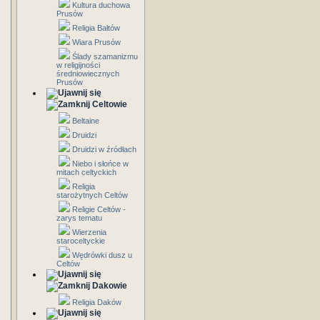
Kultura duchowa
Prusów
Religia Bałtów
Wiara Prusów
Ślady szamanizmu
w religijności
średniowiecznych
Prusów
Celtowie
Beltaine
Druidzi
Druidzi w źródłach
Niebo i słońce w
mitach celtyckich
Religia
starożytnych Celtów
Religie Celtów -
zarys tematu
Wierzenia
staroceltyckie
Wędrówki dusz u
Celtów
Dakowie
Religia Daków