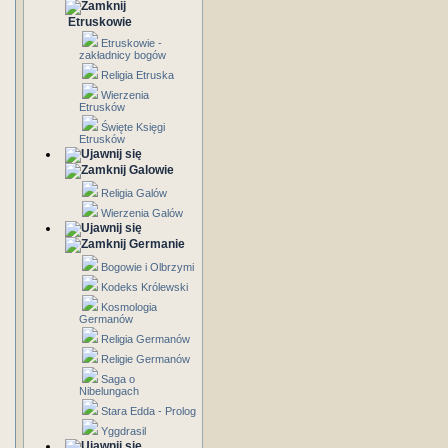
Etruskowie
Etruskowie -
zakładnicy bogów
Religia Etruska
Wierzenia
Etrusków
Święte Księgi
Etrusków
Galowie
Religia Galów
Wierzenia Galów
Germanie
Bogowie i Olbrzymi
Kodeks Królewski
Kosmologia
Germanów
Religia Germanów
Religie Germanów
Saga o
Nibelungach
Stara Edda - Prolog
Yggdrasil