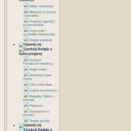
meteoryt
Biblia i meteoryty
Meteoryt w sztuce
materialnej
Podania, legendy i
przepowiednie
Znaczenie i
symbolika meteorytów
Święte kamienie
Religie a
halucynogeny
Asasyni -
Fanatyczni mordercy
Bogini maku
Budowniczowie
mostu
LSD a New Age
Ludzie-muchomory
Megality, Opium i
Konopie
Pejotyzm
Szamanizm a
ekstaza
Święte grzyby
Religie a