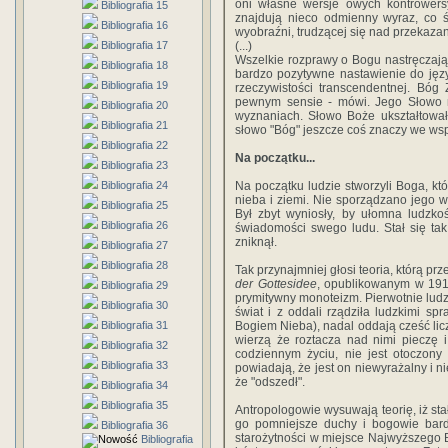
oni własne wersje owych kontrowersy
Bibliografia 15
znajdują nieco odmienny wyraz, co ś
Bibliografia 16
wyobraźni, trudzącej się nad przekaz
Bibliografia 17
(...)
Wszelkie rozprawy o Bogu nastręczają
Bibliografia 18
bardzo pozytywne nastawienie do jęz
Bibliografia 19
rzeczywistości transcendentnej. Bóg
pewnym sensie - mówi. Jego Słowo m
Bibliografia 20
wyznaniach. Słowo Boże ukształtowało
Bibliografia 21
słowo "Bóg" jeszcze coś znaczy we ws
Bibliografia 22
Na początku...
Bibliografia 23
Bibliografia 24
Na początku ludzie stworzyli Boga, k
nieba i ziemi. Nie sporządzano jego w
Bibliografia 25
Był zbyt wyniosły, by ułomna ludzko
Bibliografia 26
świadomości swego ludu. Stał się tak
zniknął.
Bibliografia 27
Bibliografia 28
Tak przynajmniej głosi teoria, którą pr
der Gottesidee
, opublikowanym w 1912
Bibliografia 29
prymitywny monoteizm. Pierwotnie ludz
Bibliografia 30
świat i z oddali rządziła ludzkimi
Bibliografia 31
Bogiem Nieba), nadal oddają cześć lic
wierzą że roztacza nad nimi pieczę 
Bibliografia 32
codziennym życiu, nie jest otoczony 
Bibliografia 33
powiadają, że jest on niewyrażalny i n
że "odszedł".
Bibliografia 34
Bibliografia 35
Antropologowie wysuwają teorię, iż stał 
go pomniejsze duchy i bogowie bardzi
Bibliografia 36
starożytności w miejsce Najwyższego 
Bibliografia