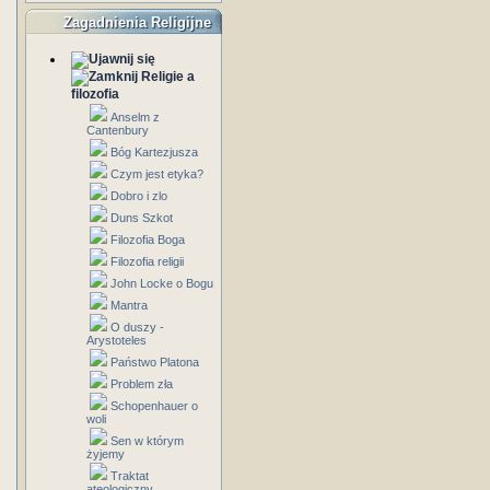
Zagadnienia Religijne
Religie a
filozofia
Anselm z
Cantenbury
Bóg Kartezjusza
Czym jest etyka?
Dobro i zlo
Duns Szkot
Filozofia Boga
Filozofia religii
John Locke o Bogu
Mantra
O duszy -
Arystoteles
Państwo Platona
Problem zła
Schopenhauer o
woli
Sen w którym
żyjemy
Traktat
ateologiczny