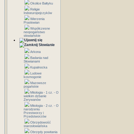
Okolice Bałtyku
Religie
Indoeuropejczyków
Wierzenia
Prasłowian
Współczesne
neopogaństwo
słowiańskie
Słowianie
Arkona
Badania nad
Słowianami
Kupalnocka
Ludowe
kosmogonie
Mazowsze
pogańskie
Mitologia - 1 cz. - O
wielkim dzbanie
Zerywanów
Mitologia - 2 cz. - O
narodzeniu
Przestworzy i
Przedstworzów
Obrzędowość
starosłowiańska
Obrzędy powitania