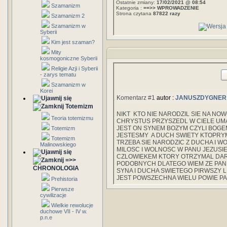
Ostatnie zmiany:
17/02/2021 @ 08:54
Szamanizm
Kategoria :
==>> WPROWADZENIE
Strona czytana
87822 razy
Szamanizm 2
Szamanizm w
Syberii
Kim jest szaman?
Mity
kosmogoniczne Syberii
Religie Azji i Syberii
- zarys tematu
Szamanizm w
Korei
Komentarz #1
autor :
JANUSZDYGNER
Totemizm
NIKT KTO NIE NARODZIL SIE NA NOW
Teoria totemizmu
CHRYSTUS PRZYSZEDL W CIELE UMA
JEST ON SYNEM BOZYM CZYLI BOGEM
Totemizm
JESTESMY A DUCH SWIETY KTOPRY
Totemizm
TRZEBA SIE NARODZIC Z DUCHA I W
Malinowskiego
MILOSC I WOLNOSC W PANU JEZUSIE 
CZLOWIEKEM KTORY OTRZYMAL DAR 
=>>
PODOBNYCH DLATEGO WIEM ZE PAN 
CHRONOLOGIA
SYNA I DUCHA SWIETEGO PIRWSZY L
JEST POWSZECHNA WIELU POWIE PA
Prehistoria
Pierwsze
cywilizacje
Wielkie rewolucje
duchowe VII - IV w.
p.n.e