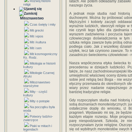
Rozwój historii
latach. Ale potem odkładamy zabawki
religii
naszego życia.
A jednak moje studia nad historią r
duchowymi. Można by próbować udowo
Mitoznawstwo
Mężczyźni i kobiety zaczęli oddawa
Czas święty i mity
wyraźnie ludzkich, stworzyli religie w
nie czynili tego tylko dla zjednani
Mit grecki
wyrazem zadziwienia i poczucia tajem
Mit i epos
człowieczego doświadczenia w tym p
Mit i kultura
sztuka religia zawsze była próbą odnal
podlega ciało. Jak z wszelkiej działaln
Mit i sen
użytek, lecz tak czyniono zawsze. To n
Mit kosmogoniczny
zasadniczo świeckiemu człowiekowi - re
Ks. Rodz.
Nasza współczesna etyka świecka to 
Mitologia w historii
kultury
precedensu w dziejach ludzkości. Prz
także, że nasz zachodnioeuropejski li
Mitologie Czarnej
umiejętność właściwej oceny dzieła sz
Afryki
sobie jest religią bez Boga - nie wszys
Mitoznawstwo
etyczny przemawia do określonych sfe
starożytne
wiary przez nadanie najwyższego z
Mity - część
bardziej tradycyjne religie.
kultury
Gdy rozpoczęłam studia nad historią
Mity o potopie
sobą doznaniach monoteistycznych: juda
Na początku była
ostatecznie dojdę do wniosku, iż Bó
woda
pragnień. Wydawało mi się, że będzie
Potwory ludzko-
każdym etapie rozwoju. Moje prognozy
zwierzęce
parę niespodzianek. Szkoda, że nie
rozpoczynałam życie religijne. Oszcz
Ptaki w mitach i
się od wybitnych monoteistów owych tr
legendach