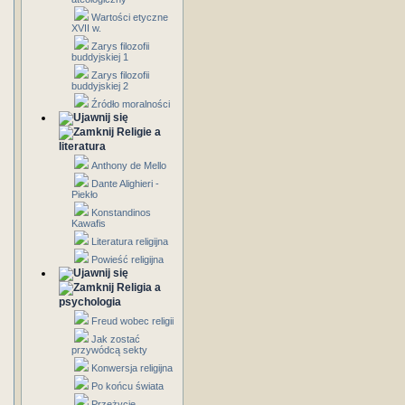
Wartości etyczne
XVII w.
Zarys filozofii
buddyjskiej 1
Zarys filozofii
buddyjskiej 2
Źródło moralności
Religie a
literatura
Anthony de Mello
Dante Alighieri -
Piekło
Konstandinos
Kawafis
Literatura religijna
Powieść religijna
Religia a
psychologia
Freud wobec religii
Jak zostać
przywódcą sekty
Konwersja religijna
Po końcu świata
Przeżycie