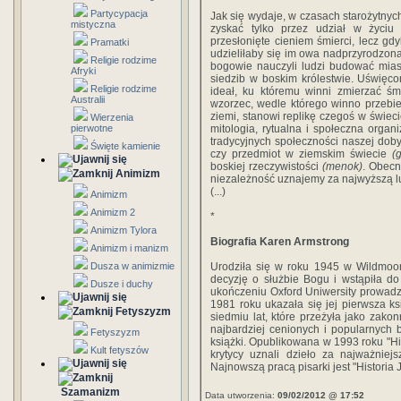
Partycypacja
Jak się wydaje, w czasach starożytny
mistyczna
zyskać tylko przez udział w życiu
przesłonięte cieniem śmierci, lecz gd
Pramatki
udzieliłaby się im owa nadprzyrodzona
Religie rodzime
bogowie nauczyli ludzi budować mias
Afryki
siedzib w boskim królestwie. Uświęcon
Religie rodzime
ideał, ku któremu winni zmierzać śmie
Australii
wzorzec, wedle którego winno przebi
ziemi, stanowi replikę czegoś w świe
Wierzenia
pierwotne
mitologia, rytualna i społeczna organi
tradycyjnych społeczności naszej doby
Święte kamienie
czy przedmiot w ziemskim świecie
(
boskiej rzeczywistości
(menok)
. Obecn
Animizm
niezależność uznajemy za najwyższą l
(...)
Animizm
Animizm 2
*
Animizm Tylora
Biografia Karen Armstrong
Animizm i manizm
Dusza w animizmie
Urodziła się w roku 1945 w Wildmoor
decyzję o służbie Bogu i wstąpiła do
Dusze i duchy
ukończeniu Oxford Uniwersity prowadził
1981 roku ukazała się jej pierwsza ksi
Fetyszyzm
siedmiu lat, które przeżyła jako zako
najbardziej cenionych i popularnych b
Fetyszyzm
książki. Opublikowana w 1993 roku "Hi
Kult fetyszów
krytycy uznali dzieło za najważniejsz
Najnowszą pracą pisarki jest "Historia 
Szamanizm
Data utworzenia:
09/02/2012 @ 17:52