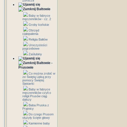
Zbrucza
Bałtowie
Baby w fabryce
męczenników - cz. 2
Groby końskie
Obrzęd
ciałopalenia
Religia Bałtów
Uroczystości
pogrzebowe
Zaślubiny
Bałtowie -
Prusowie
Co można zrobić w
ze Świętą Lipką przy
pomocy Świętej
Siekierki
Baby w fabryce
męczenników czyli o
religii Prusów ciąg
dalszy
Baba Pruska z
Prątnicy
Do czego Prusom
służyły ścięte głowy
Kamienne baby