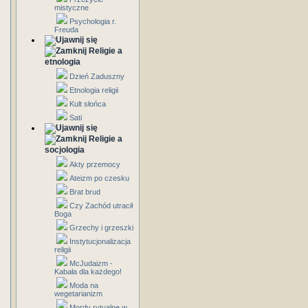
mistyczne
Psychologia r.
Freuda
Religie a
etnologia
Dzień Zaduszny
Etnologia religii
Kult słońca
Sati
Religie a
socjologia
Akty przemocy
Ateizm po czesku
Brat brud
Czy Zachód utracił
Boga
Grzechy i grzeszki
Instytucjonalizacja
religii
McJudaizm -
Kabała dla każdego!
Moda na
wegetarianizm
Mordy rytualne w