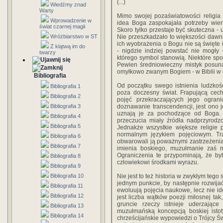
(...)
Wiedźmy znad
Warty
Mimo swojej pozaświatowości religia
Wprowadzenie w
idea Boga zaspokajała potrzeby wiern
świat czarnej magii
Skoro tylko przestaje być skuteczna 
Wróżbiarstwo w ST
Nie przeszkadzało to większości dawn
ich wyobrażenia o Bogu nie są święte 
Z klątwą im do
- nigdzie indziej powstać nie mogły
twarzy
którego symbol stanowią. Niektóre spo
Pewien średniowieczny mistyk posuną
omyłkowo zwanym Bogiem - w Biblii w 
Bibliografia
Od początku swego istnienia ludzkoś
Bibliografia 1
poza doczesny świat. Frapującą cech
Bibliografia 2
pojęć przekraczających jego ograni
Bibliografia 3
doznawanie transcendencji, jest ono
uznają je za pochodzące od Boga. Bu
Bibliografia 4
przeczucia miały źródła nadprzyrodz
Bibliografia 5
Jednakże wszystkie większe religie 
normalnym językiem pojęciowym. Tra
Bibliografia 6
obwarowali ją poważnymi zastrzeżeni
Bibliografia 7
imienia boskiego, muzułmanie zaś m
Ograniczenia te przypominają, że b
Bibliografia 8
człowiekowi środkami wyrazu.
Bibliografia 9
Bibliografia 10
Nie jest to też historia w zwykłym tego
jednym punkcie, by następnie rozwijać 
Bibliografia 11
ewoluują pojęcia naukowe, lecz nie ide
Bibliografia 12
jest liczba wątków poezji miłosnej ta
gruncie rzeczy istnieje uderzając
Bibliografia 13
muzułmańską koncepcją boskiej ist
Bibliografia 14
chrześcijańskie wypowiedzi o Trójcy Św