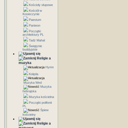
Kościoły słupowe
Kościół w
Kosieczynie
Paestum
Panteon
Początki
architektury PL
Tadż Mahal
Świątynie
buddyjskie
Religie a
muzyka
Hymn
Kolęda
Muzyka Wed
Muzyka
hebrajska
Muzyka kościelna
Początki polifonii
PL
Śpiew
kościelny
Religie a