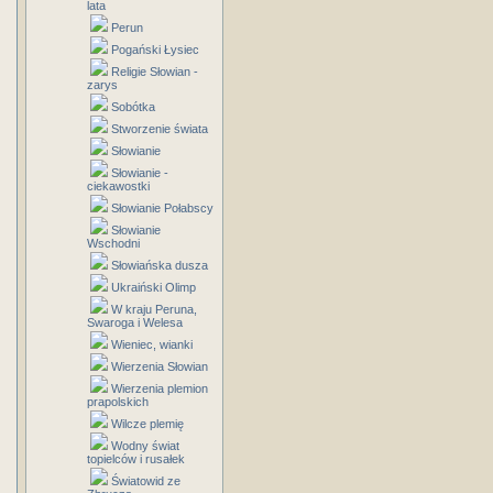
lata
Perun
Pogański Łysiec
Religie Słowian -
zarys
Sobótka
Stworzenie świata
Słowianie
Słowianie -
ciekawostki
Słowianie Połabscy
Słowianie
Wschodni
Słowiańska dusza
Ukraiński Olimp
W kraju Peruna,
Swaroga i Welesa
Wieniec, wianki
Wierzenia Słowian
Wierzenia plemion
prapolskich
Wilcze plemię
Wodny świat
topielców i rusałek
Światowid ze