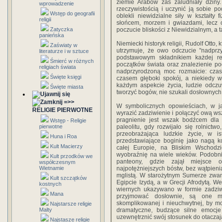
ziemie Arabów zaś zaludniały dżiny.
wprowadzenie
rzeczywistością i uczynić ją sobie pod
Wstęp do geografii
oblekli niewidzialne siły w kształty 
religii
słońcem, morzem i gwiazdami, lecz o
Zatyczka
poczucie bliskości z Niewidzialnym, a 
panieńska
Niemiecki historyk religii, Rudolf Otto
Zaświaty w
utrzymuje, że owo odczucie "nadprzyr
literaturze i w sztuce
podstawowym składnikiem każdej rel
Śmierć w różnych
początków świata oraz znalezienie p
religiach świata
nadprzyrodzoną moc rozmaicie: cza
Święte księgi
czasem głęboki spokój, a niekiedy w
każdym aspekcie życia, ludzie odczuw
Święte miasta
tworzyć bogów, nie szukali dosłownych
=>>
W symbolicznych opowieściach, w ja
RELIGIE PIERWOTNE
wyrazić zadziwienie i połączyć ową 
pragnienie jest wszak bodźcem dla w
Wstęp - Religie
pierwotne
paleolitu, gdy rozwijało się rolnictwo
przeobrażająca ludzkie życie, w ist
Huna i Roa
przedstawiające boginię jako nagą k
Kult Macierzy
całej Europie, na Bliskim Wschodz
wyobraźnię na wiele wieków. Podobni
Kult przodków we
panteony, gdzie zajął miejsce 
współczesnym
Wietnamie
najpotężniejszych bóstw, bez wątpieni
mglistą. W starożytnym Sumerze zwan
Kult szczątków
Egipcie Izydą, a w Grecji Afrodytą. W
kostnych
wiernych ukazywano w formie zadziw
Mana
przyjmować dosłownie, są one met
skomplikowanej i nieuchwytnej, by m
Najstarsze religie
Malty
dramatyczne, budzące silne emocje
uzewnętrznić swój stosunek do otaczają
Najstasze religie