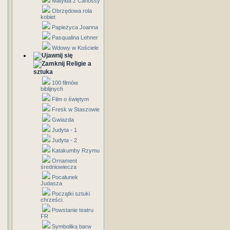
Matylda z Canossy
Obrzędowa rola
kobiet
Papieżyca Joanna
Pasqualina Lehner
Wdowy w Kościele
Religie a
sztuka
100 filmów
biblijnych
Film o świętym
Fresk w Staszowie
Gwiazda
Judyta - 1
Judyta - 2
Katakumby Rzymu
Ornament
średniowiecza
Pocałunek
Judasza
Początki sztuki
chrześci.
Powstanie teatru
FR
Symbolika barw