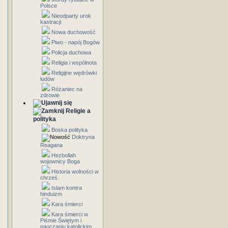
Polsce
Nieodparty urok
kastracji
Nowa duchowość
Piwo - napój Bogów
Policja duchowa
Religia i wspólnota
Religijne wędrówki
ludów
Różaniec na
zdrowie
Religie a
polityka
Boska polityka
Doktryna
Reagana
Hezbollah
wojownicy Boga
Historia wolności w
chrześ.
Islam kontra
hinduizm
Kara śmierci
Kara śmierci w
Piśmie Świętym i
nauczaniu katolickim