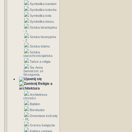
Symbolika kamieni
Symbolika kolorów
Symbolika koła
Symbolika lotosu
Sztuka bizantyjska
- 1
Sztuka bizanyjska
- 2
Sztuka islamu
Sztuka
starochrześcijańska
Tańce a religia
Św. Anna
Samotrzeć ze
Strzegomia
Religie a
architektura
Architektura
chrześci.
Babilon
Borobudur
Drewniane kościoły
- PL
Grecka świątynia
Kaliska cerkiew