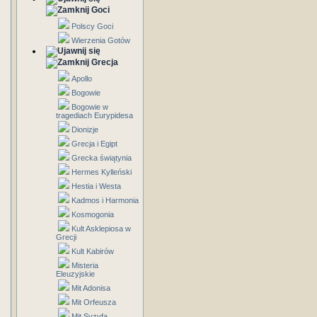
Goci
Polscy Goci
Wierzenia Gotów
Grecja
Apollo
Bogowie
Bogowie w
tragediach Eurypidesa
Dionizje
Grecja i Egipt
Grecka świątynia
Hermes Kylleński
Hestia i Westa
Kadmos i Harmonia
Kosmogonia
Kult Asklepiosa w
Grecji
Kult Kabirów
Misteria
Eleuzyjskie
Mit Adonisa
Mit Orfeusza
Mit Syzyfa