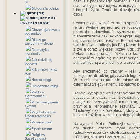
bóstwa z pogańskiego panteonu. Zate
37
stanowiłby jedną z najwcześniejszych i
Bibliografia polska
i tragedii życia. Teoria ta ukazuje r
czoła.
=>> ART.
PRZEKROJOWE
Owych przypuszczeń w żaden sposób n
religii. Wydaje się jednak, że ludzk
Chrześcijaństwo a
przestaje odpowiadać wyznawcom, 
pogaństwo
niepostrzeżenie, tak jak koncepcja Bog
Dlaczego
się słyszeć liczne głosy, że Bóg od 
wierzymy w Boga?
stał się równie odległy jak Bóg Nieba.
z życia coraz większej liczby ludzi,
Gramatyka
moralności
świadomości powstaje "dziura o ksz
obecność w ogóle się nie zaznaczyła, 
Jak rodzili się
stanowił jedną z wielkich idei wszechc
bogowie
Kilka słów o New
Aby zrozumieć, co tracimy - jeśli
Age
funkcjonowali ludzie, gdy zaczęli tego
Neuroteologia
W tm celu trzeba nam się cofnąć do 
czternastu tysięcy lat temu stopniowo 
Odrodzenie religii
Piekło w
Religia wydaje się dziś pozbawiona zn
starożytności
poczucia, iż otacza nas Niewidzialne
uwagę na rzeczywistość materialną
Przechwytywanie
symboli
przyniosła fenomenalne rezultaty.
"duchowy" czy też "świętości", który w
Psychologiczne
ludzi na każdym szczeblu, a niegdyś st
źródła religijności
Płonące rzeki
Na wyspach Mela- i Polinezji ową taj
czy ducha; czasami bywa odcz
Pępek świata
radioaktywności czy elektryczności.
Religie w
roślinach, skałach i zwierzętach. Laty
Starożytności -