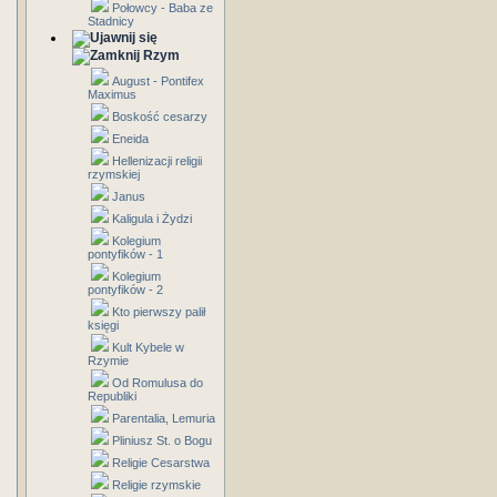
Połowcy - Baba ze
Stadnicy
Rzym
August - Pontifex
Maximus
Boskość cesarzy
Eneida
Hellenizacji religii
rzymskiej
Janus
Kaligula i Żydzi
Kolegium
pontyfików - 1
Kolegium
pontyfików - 2
Kto pierwszy palił
księgi
Kult Kybele w
Rzymie
Od Romulusa do
Republiki
Parentalia, Lemuria
Pliniusz St. o Bogu
Religie Cesarstwa
Religie rzymskie