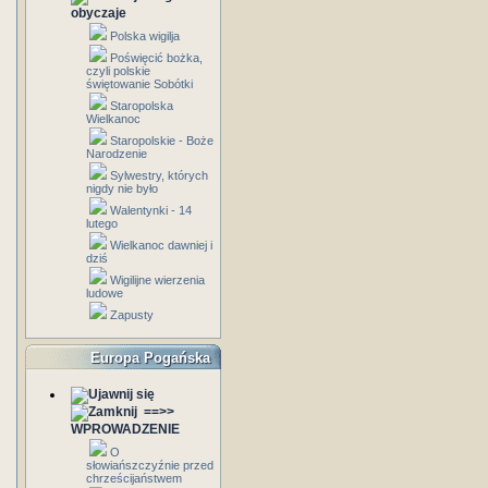
obyczaje
Polska wigilja
Poświęcić bożka,
czyli polskie
świętowanie Sobótki
Staropolska
Wielkanoc
Staropolskie - Boże
Narodzenie
Sylwestry, których
nigdy nie było
Walentynki - 14
lutego
Wielkanoc dawniej i
dziś
Wigilijne wierzenia
ludowe
Zapusty
Europa Pogańska
==>>
WPROWADZENIE
O
słowiańszczyźnie przed
chrześcijaństwem