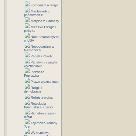
Komunizm a religia
Machiavelli o
państwach k
Matylda z Canossy
Mieszko I religia i
polityka
Neokonserwatyzm
w USA
Neopoganizm w
Niemczech
Pacelli i Pavelic
Państwo i związki
wyznaniowe
Pierwsza
Poprawka
Prawo wyznaniowe
Religia i
demokracja
Religie a wojna
Rewolucja
francuska a Kościół
Richelieu i raison
d'état
Tajemnica Joanny
'Arc
Wyznaniowa