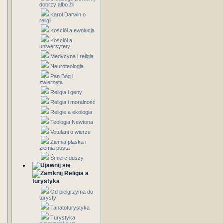
dobrzy albo źli
Karol Darwin o
religii
Kościół a ewolucja
Kościół a
uniwersytety
Medycyna i religia
Neuroteologia
Pan Bóg i
zwierzęta
Religia i geny
Religia i moralność
Religie a ekologia
Teologia Newtona
Vetulani o wierze
Ziemia płaska i
ziemia pusta
Śmierć duszy
Religia a
turystyka
Od pielgrzyma do
turysty
Tanatoturystyka
Turystyka