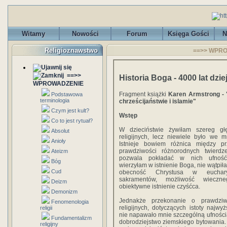
Witamy
Nowości
Forum
Księga Gości
N
Religioznawstwo
==>> WPROW
==>>
Historia Boga - 4000 lat dzi
WPROWADZENIE
Fragment książki
Karen Armstrong - "
Podstawowa
terminologia
chrześcijaństwie i islamie"
Czym jest kult?
Wstęp
Co to jest rytuał?
W dzieciństwie żywiłam szereg gł
Absolut
religijnych, lecz niewiele było we 
Anioły
Istnieje bowiem różnica między p
prawdziwości różnorodnych twierdz
Ateizm
pozwala pokładać w nich ufność
Bóg
wierzyłam w istnienie Boga, nie wątpił
Cud
obecność Chrystusa w eucharys
sakramentów, możliwość wieczn
Deizm
obiektywne istnienie czyśćca.
Demonizm
Jednakże przekonanie o prawdziw
Fenomenologia
religijnych, dotyczących istoty najwyż
religii
nie napawało mnie szczególną ufnośc
Fundamentalizm
dobrodziejstwo ziemskiego bytowania.
religijny