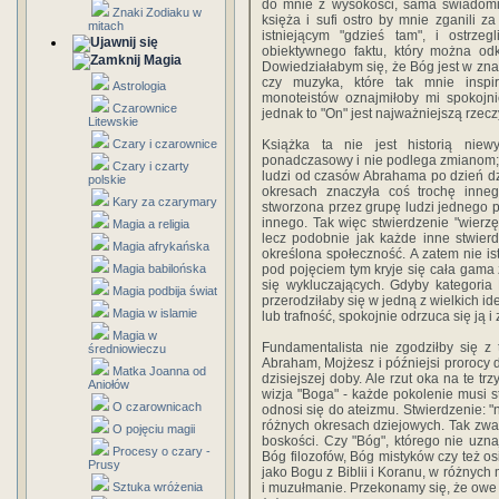
do mnie z wysokości, sama świadomi
Znaki Zodiaku w
księża i sufi ostro by mnie zganili z
mitach
istniejącym "gdzieś tam", i ostrze
obiektywnego faktu, który można od
Magia
Dowiedziałabym się, że Bóg jest w zna
czy muzyka, które tak mnie inspi
Astrologia
monoteistów oznajmiłoby mi spokojnie
Czarownice
jednak to "On" jest najważniejszą rzecz
Litewskie
Czary i czarownice
Książka ta nie jest historią niew
ponadczasowy i nie podlega zmianom; 
Czary i czarty
ludzi od czasów Abrahama po dzień dzi
polskie
okresach znaczyła coś trochę inn
Kary za czarymary
stworzona przez grupę ludzi jednego 
innego. Tak więc stwierdzenie "wierz
Magia a religia
lecz podobnie jak każde inne stwierd
Magia afrykańska
określona społeczność. A zatem nie is
Magia babilońska
pod pojęciem tym kryje się cała gam
się wykluczających. Gdyby kategoria 
Magia podbija świat
przerodziłaby się w jedną z wielkich i
Magia w islamie
lub trafność, spokojnie odrzuca się ją i
Magia w
Fundamentalista nie zgodziłby się z t
średniowieczu
Abraham, Mojżesz i późniejsi prorocy
Matka Joanna od
dzisiejszej doby. Ale rzut oka na te trz
Aniołów
wizja "Boga" - każde pokolenie musi 
O czarownicach
odnosi się do ateizmu. Stwierdzenie: 
różnych okresach dziejowych. Tak zwan
O pojęciu magii
boskości. Czy "Bóg", którego nie uznaj
Procesy o czary -
Bóg filozofów, Bóg mistyków czy też 
Prusy
jako Bogu z Biblii i Koranu, w różnych
Sztuka wróżenia
i muzułmanie. Przekonamy się, że owe