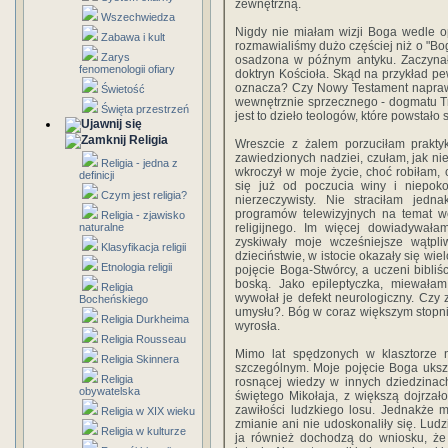
zewnętrzną.
Wszechwiedza
Nigdy nie miałam wizji Boga wedle o
Zabawa i kult
rozmawialiśmy dużo częściej niż o "Bog
Zarys
osadzona w późnym antyku. Zaczynał
fenomenologii ofiary
doktryn Kościoła. Skąd na przykład pe
oznacza? Czy Nowy Testament napraw
Świetość
wewnętrznie sprzecznego - dogmatu Trój
Święta przestrzeń
jest to dzieło teologów, które powstało
Religia
Wreszcie z żalem porzuciłam praktyki
zawiedzionych nadziei, czułam, jak n
Religia - jedna z
wkroczył w moje życie, choć robiłam,
definicji
się już od poczucia winy i niepok
Czym jest religia?
nierzeczywisty. Nie straciłam jedn
programów telewizyjnych na temat wcz
Religia - zjawisko
naturalne
religijnego. Im więcej dowiadywałam
zyskiwały moje wcześniejsze wątpl
Klasyfikacja religii
dzieciństwie, w istocie okazały się w
Etnologia religii
pojęcie Boga-Stwórcy, a uczeni bibliśc
boską. Jako epileptyczka, miewałam
Religia
wywołał je defekt neurologiczny. Czy z
Bocheńskiego
umysłu?. Bóg w coraz większym stopni
Religia Durkheima
wyrosła.
Religia Rousseau
Mimo lat spędzonych w klasztorze
Religia Skinnera
szczególnym. Moje pojęcie Boga ukszt
Religia
rosnącej wiedzy w innych dziedzinac
obywatelska
świętego Mikołaja, z większą dojrza
zawiłości ludzkiego losu. Jednakże 
Religia w XIX wieku
zmianie ani nie udoskonaliły się. Ludzi
Religia w kulturze
ja również dochodzą do wniosku, że 