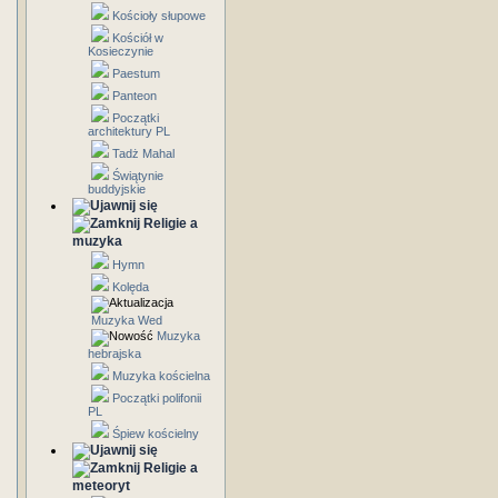
Kościoły słupowe
Kościół w
Kosieczynie
Paestum
Panteon
Początki
architektury PL
Tadż Mahal
Świątynie
buddyjskie
Religie a
muzyka
Hymn
Kolęda
Muzyka Wed
Muzyka
hebrajska
Muzyka kościelna
Początki polifonii
PL
Śpiew kościelny
Religie a
meteoryt