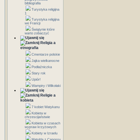
bibliografia
Turystyka religijna
1
Turystyka religijna
we Francji
Świątynie które
warto zobaczyć
Religia a
etnografia
Cmentarze polskie
Jajka wielkanocne
Podłaźniczka
Stary rok
Upiór!
Wampiry i Wilkołaki
Religie a
kobieta
7 kobiet Watykanu
Kobieta w
chrzescijaństwie
Kobieta w czasach
wypraw krzyżowych
Kobiety w Izraelu
Matylda z Canossy