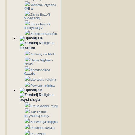
Wartości etyczne
XVII w.
Zarys filozofii
buddyjskiej 1
Zarys filozofii
buddyjskiej 2
Źródło moralności
Religie a
literatura
Anthony de Mello
Dante Alighieri -
Piekło
Konstandinos
Kawafis
Literatura religijna
Powieść religijna
Religia a
psychologia
Freud wobec religii
Jak zostać
przywódcą sekty
Konwersja religijna
Po końcu świata
Przeżycie