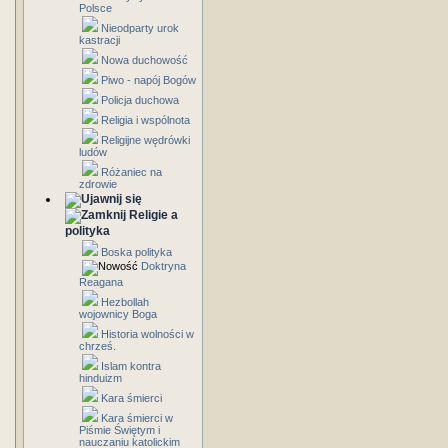
Polsce
Nieodparty urok
kastracji
Nowa duchowość
Piwo - napój Bogów
Policja duchowa
Religia i wspólnota
Religijne wędrówki
ludów
Różaniec na
zdrowie
Religie a
polityka
Boska polityka
Doktryna
Reagana
Hezbollah
wojownicy Boga
Historia wolności w
chrześ.
Islam kontra
hinduizm
Kara śmierci
Kara śmierci w
Piśmie Świętym i
nauczaniu katolickim