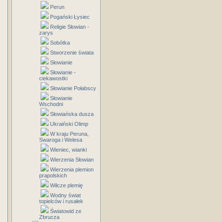
Perun
Pogański Łysiec
Religie Słowian -
zarys
Sobótka
Stworzenie świata
Słowianie
Słowianie -
ciekawostki
Słowianie Połabscy
Słowianie
Wschodni
Słowiańska dusza
Ukraiński Olimp
W kraju Peruna,
Swaroga i Welesa
Wieniec, wianki
Wierzenia Słowian
Wierzenia plemion
prapolskich
Wilcze plemię
Wodny świat
topielców i rusałek
Światowid ze
Zbrucza