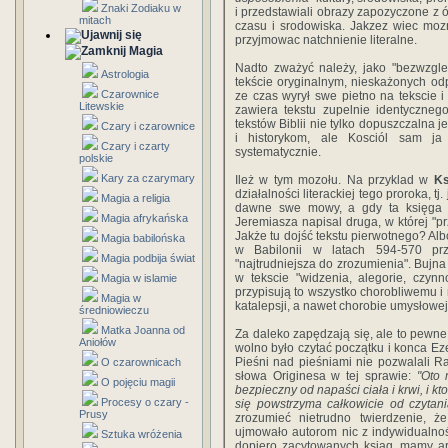
Znaki Zodiaku w
i przedstawiali obrazy zapozyczone z
mitach
czasu i srodowiska. Jakzez wiec moz
przyjmowac natchnienie literalne.
Magia
Nadto zważyć należy, jako "bezwzgl
Astrologia
tekście oryginalnym, nieskażonych odp
Czarownice
ze czas wyrył swe pietno na tekscie i 
Litewskie
zawiera tekstu zupelnie identycznego
tekstów Biblii nie tylko dopuszczalna je
Czary i czarownice
i historykom, ale Kosciól sam ja
Czary i czarty
systematycznie.
polskie
Kary za czarymary
Ileż w tym mozołu. Na przyklad w
Ks
działalności literackiej tego proroka, 
Magia a religia
dawne swe mowy, a gdy ta księga 
Magia afrykańska
Jeremiasza napisal druga, w której "pr
Jakże tu dojść tekstu pierwotnego? Alb
Magia babilońska
w Babilonii w latach 594-570 prz
Magia podbija świat
"najtrudniejsza do zrozumienia". Bujn
w tekscie "widzenia, alegorie, czynno
Magia w islamie
przypisują to wszystko chorobliwemu 
Magia w
katalepsji, a nawet chorobie umysłowej
średniowieczu
Matka Joanna od
Za daleko zapędzają się, ale to pewne,
Aniołów
wolno było czytać początku i konca E
Pieśni nad pieśniami nie pozwalali R
O czarownicach
słowa Originesa w tej sprawie:
"Oto 
O pojęciu magii
bezpieczny od napaści ciała i krwi, i kt
Procesy o czary -
się powstrzyma całkowicie od czytania
Prusy
zrozumieć nietrudno twierdzenie, 
ujmowało autorom nic z indywidualno
Sztuka wróżenia
dopiero zacytowanych ksiąg, mamy arc