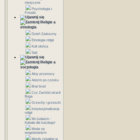
mistyczne
Psychologia r.
Freuda
Religie a
etnologia
Dzień Zaduszny
Etnologia religii
Kult słońca
Sati
Religie a
socjologia
Akty przemocy
Ateizm po czesku
Brat brud
Czy Zachód utracił
Boga
Grzechy i grzeszki
Instytucjonalizacja
religii
McJudaizm -
Kabała dla każdego!
Moda na
wegetarianizm
Mordy rytualne w