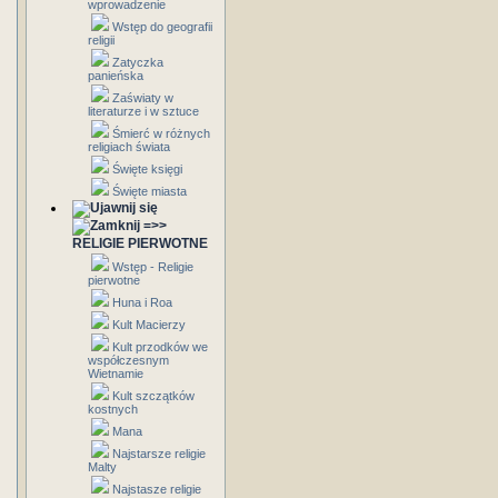
wprowadzenie
Wstęp do geografii
religii
Zatyczka
panieńska
Zaświaty w
literaturze i w sztuce
Śmierć w różnych
religiach świata
Święte księgi
Święte miasta
=>>
RELIGIE PIERWOTNE
Wstęp - Religie
pierwotne
Huna i Roa
Kult Macierzy
Kult przodków we
współczesnym
Wietnamie
Kult szczątków
kostnych
Mana
Najstarsze religie
Malty
Najstasze religie