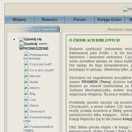
Witamy
Nowości
Forum
Księga Gości
N
Religioznawstwo
_ Postacie i zag
O ŹRÓDŁACH BIBLIJNYCH
==>>
WPROWADZENIE
Badanie cywilizacji żydowskiej m
traktowanej jako źródło i to nie te
Podstawowa
świeckich i świeckimi metodami. Cz
terminologia
sobie przedtem sprawy ze stanu krytyk
Czym jest kult?
Nie będąc do tego kompetentnym, 
przydając ni ujmując. Stwierdzę tylko, ja
Co to jest rytuał?
Absolut
Zacznijmy od zagadnienia początków B
zwane
PRAWEM
(
Thora
) złożone był
Anioły
dopiero po niewoli babilońskiej za
Ateizm
Judasza Machabejczyka, wobec zruj
Bóg
organizacji religijnej. Tej pracy resty
Cud
Przekłady greckie zaczęły się wcześn
Deizm
Chrystusem, a przed rokiem 132 do
reszty została wcielona w Biblię gre
Demonizm
kanoniczności kilku księgom... Sirah c
Fenomenologia
Księgi Mądrości (są to tak zwane
księg
religii
Fundamentalizm
Otóż Biblia grecka objęła i te księgi
religijny
kanonicznych. (Ester, Daniel.) Toteż Ży