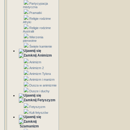
Partycypacja
mistyczna
Pramatki
Religie rodzime
Afryki
Religie rodzime
Australii
Wierzenia
pierwotne
Święte kamienie
Animizm
Animizm
Animizm 2
Animizm Tylora
Animizm i manizm
Dusza w animizmie
Dusze i duchy
Fetyszyzm
Fetyszyzm
Kult fetyszów
Szamanizm