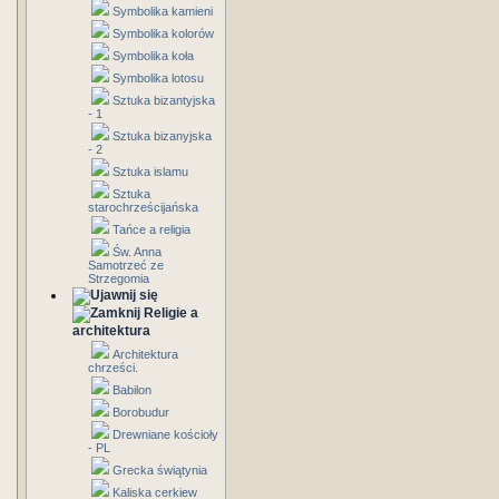
Symbolika kamieni
Symbolika kolorów
Symbolika koła
Symbolika lotosu
Sztuka bizantyjska
- 1
Sztuka bizanyjska
- 2
Sztuka islamu
Sztuka
starochrześcijańska
Tańce a religia
Św. Anna
Samotrzeć ze
Strzegomia
Religie a
architektura
Architektura
chrześci.
Babilon
Borobudur
Drewniane kościoły
- PL
Grecka świątynia
Kaliska cerkiew