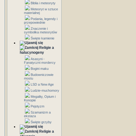
Biblia i meteoryty
Meteoryt w sztuce
materialnej
Podania, legendy i
przepowiednie
Znaczenie i
symbolika meteorytów
Święte kamienie
Religie a
halucynogeny
Asasyni -
Fanatyczni mordercy
Bogini maku
Budowniczowie
mostu
LSD a New Age
Ludzie-muchomory
Megality, Opium i
Konopie
Pejotyzm
Szamanizm a
ekstaza
Święte grzyby
Religie a