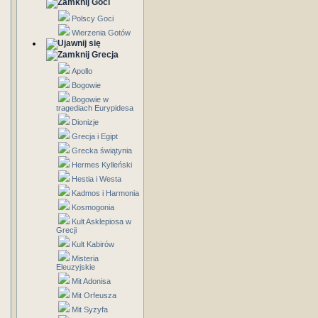
Goci
Polscy Goci
Wierzenia Gotów
Grecja
Apollo
Bogowie
Bogowie w
tragediach Eurypidesa
Dionizje
Grecja i Egipt
Grecka świątynia
Hermes Kylleński
Hestia i Westa
Kadmos i Harmonia
Kosmogonia
Kult Asklepiosa w
Grecji
Kult Kabirów
Misteria
Eleuzyjskie
Mit Adonisa
Mit Orfeusza
Mit Syzyfa