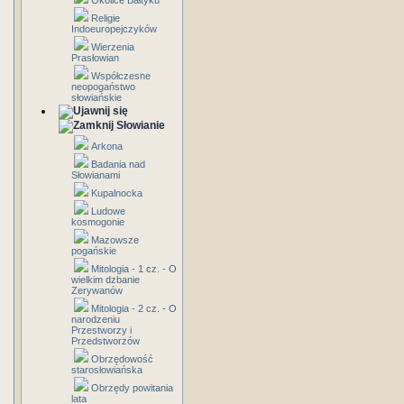
Okolice Bałtyku
Religie
Indoeuropejczyków
Wierzenia
Prasłowian
Współczesne
neopogaństwo
słowiańskie
Słowianie
Arkona
Badania nad
Słowianami
Kupalnocka
Ludowe
kosmogonie
Mazowsze
pogańskie
Mitologia - 1 cz. - O
wielkim dzbanie
Zerywanów
Mitologia - 2 cz. - O
narodzeniu
Przestworzy i
Przedstworzów
Obrzędowość
starosłowiańska
Obrzędy powitania
lata