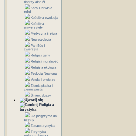
dobrzy albo źli
Karol Darwin o
religii
Kościół a ewolucja
Kościół a
uniwersytety
Medycyna i religia
Neuroteologia
Pan Bóg i
zwierzęta
Religia i geny
Religia i moralność
Religie a ekologia
Teologia Newtona
Vetulani o wierze
Ziemia płaska i
ziemia pusta
Śmierć duszy
Religia a
turystyka
Od pielgrzyma do
turysty
Tanatoturystyka
Turystyka
pielgrzymkowa -