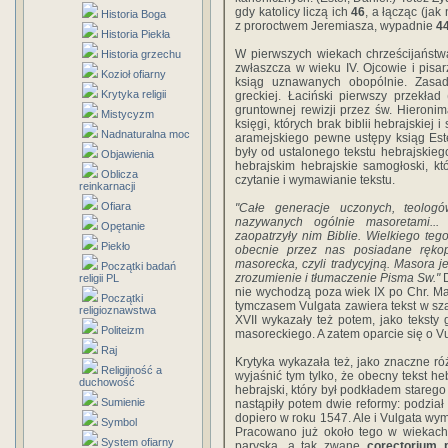
gdy katolicy liczą ich
46
, a łącząc (jak
Historia Boga
z proroctwem Jeremiasza, wypadnie
4
Historia Piekła
W pierwszych wiekach chrześcijaństw
Historia grzechu
zwłaszcza w wieku IV. Ojcowie i pisarz
Kozioł ofiarny
ksiąg uznawanych obopólnie. Zasadni
Krytyka religii
greckiej. Łaciński pierwszy przekła
gruntownej rewizji przez św. Hieroni
Mistycyzm
księgi, których brak biblii hebrajskiej
Nadnaturalna moc
aramejskiego pewne ustępy ksiąg Ester
były od ustalonego tekstu hebrajskieg
Objawienia
hebrajskim hebrajskie samogłoski, k
Oblicza
czytanie i wymawianie tekstu.
reinkarnacji
Ofiara
"Całe generacje uczonych, teologów
nazywanych ogólnie masoretami..
Opętanie
zaopatrzyły nim Biblie. Wielkiego tego
Piekło
obecnie przez nas posiadane rękopi
masorecka, czyli tradycyjną. Masora 
Początki badań
zrozumienie i tłumaczenie Pisma Sw."
D
religii PL
nie wychodzą poza wiek IX po Chr. Ma
Początki
tymczasem Vulgata zawiera tekst w szac
religioznawstwa
XVII wykazały też potem, jako teksty g
Politeizm
masoreckiego. A zatem oparcie się o Vu
Raj
Krytyka wykazała też, jako znaczne ró
Religijność a
wyjaśnić tym tylko, że obecny tekst heb
duchowość
hebrajski, który był podkładem starego
Sumienie
nastąpiły potem dwie reformy: podział 
dopiero w roku 1547. Ale i Vulgata 
Symbol
Pracowano już około tego w wiekach 
System ofiarny
paryska, a tak zwane
corectorium p