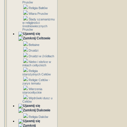
Prusów
Religia Bałtów
Wiara Prusów
Ślady szamanizmu
w religijności
średniowiecznych
Prusów
Celtowie
Beltaine
Druidzi
Druidzi w źródłach
Niebo i słońce w
mitach celtyckich
Religia
starożytnych Celtów
Religie Celtów -
zarys tematu
Wierzenia
staroceltyckie
Wędrówki dusz u
Celtów
Dakowie
Religia Daków