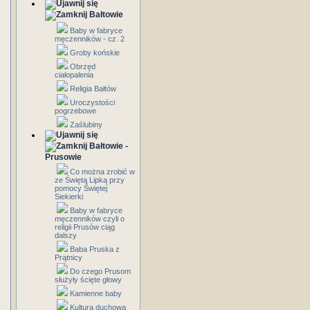
Bałtowie
Baby w fabryce
męczenników - cz. 2
Groby końskie
Obrzęd
ciałopalenia
Religia Bałtów
Uroczystości
pogrzebowe
Zaślubiny
Bałtowie -
Prusowie
Co można zrobić w
ze Świętą Lipką przy
pomocy Świętej
Siekierki
Baby w fabryce
męczenników czyli o
religii Prusów ciąg
dalszy
Baba Pruska z
Prątnicy
Do czego Prusom
służyły ścięte głowy
Kamienne baby
Kultura duchowa