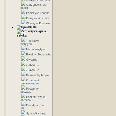
Obrzędowa rola
kobiet
Papieżyca Joanna
Pasqualina Lehner
Wdowy w Kościele
Religie a
sztuka
100 filmów
biblijnych
Film o świętym
Fresk w Staszowie
Gwiazda
Judyta - 1
Judyta - 2
Katakumby Rzymu
Ornament
średniowiecza
Pocałunek
Judasza
Początki sztuki
chrześci.
Powstanie teatru
FR
Symbolika barw