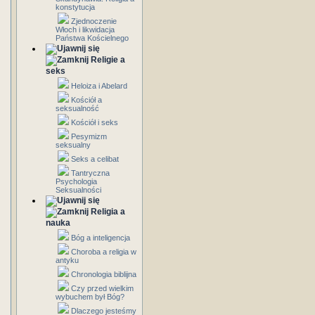
konstytucja
Zjednoczenie
Włoch i likwidacja
Państwa Kościelnego
Religie a
seks
Heloiza i Abelard
Kościół a
seksualność
Kościół i seks
Pesymizm
seksualny
Seks a celibat
Tantryczna
Psychologia
Seksualności
Religia a
nauka
Bóg a inteligencja
Choroba a religia w
antyku
Chronologia biblijna
Czy przed wielkim
wybuchem był Bóg?
Dlaczego jesteśmy