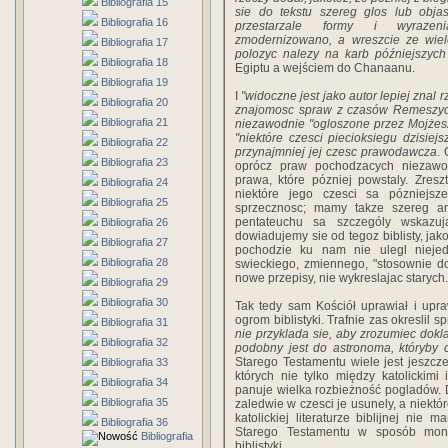
Bibliografia 15
sie do tekstu szereg glos lub objas
Bibliografia 16
przestarzale formy i wyrazen
zmodernizowano, a wreszcie ze wiele
Bibliografia 17
polozyc nalezy na karb późniejszyc
Bibliografia 18
Egiptu a wejściem do Chanaanu.
Bibliografia 19
I
"widoczne jest jako autor lepiej znal 
Bibliografia 20
znajomosc spraw z czasów Remeszy
Bibliografia 21
niezawodnie "ogloszone przez Mojżesz
"niektóre czesci piecioksiegu dzisie
Bibliografia 22
przynajmniej jej czesc prawodawcza
. 
Bibliografia 23
oprócz praw pochodzacych niezawo
prawa, które pózniej powstaly. Zres
Bibliografia 24
niektóre jego czesci sa pózniejsze
Bibliografia 25
sprzecznosc; mamy takze szereg a
pentateuchu sa szczególy wskazuj
Bibliografia 26
dowiadujemy sie od tegoz biblisty, ja
Bibliografia 27
pochodzie ku nam nie ulegl niejed
Bibliografia 28
swieckiego, zmiennego, "stosownie d
nowe przepisy, nie wykreslajac starych.
Bibliografia 29
Bibliografia 30
Tak tedy sam Kościół uprawiał i upra
ogrom biblistyki. Trafnie zas okreslil sp
Bibliografia 31
nie przyklada sie, aby zrozumiec dokla
Bibliografia 32
podobny jest do astronoma, któryby c
Starego Testamentu wiele jest jeszcz
Bibliografia 33
których nie tylko między katolickimi 
Bibliografia 34
panuje wielka rozbieżność pogladów. D
Bibliografia 35
zaledwie w czesci je usunely, a niekt
katolickiej literaturze biblijnej ni
Bibliografia 36
Starego Testamentu w sposób mono
Bibliografia
biblistyki.