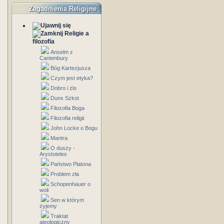
Zagadnienia Religijne
Religie a
filozofia
Anselm z
Cantenbury
Bóg Kartezjusza
Czym jest etyka?
Dobro i zlo
Duns Szkot
Filozofia Boga
Filozofia religii
John Locke o Bogu
Mantra
O duszy -
Arystoteles
Państwo Platona
Problem zła
Schopenhauer o
woli
Sen w którym
żyjemy
Traktat
ateologiczny