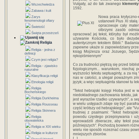
Vulgaty, aż do tak zwanego
klement
Wszechwiedza
1592.
Zabawa i kult
Nowa praca krytyczno-
Zarys
fenomenologii ofiary
ustanowił Pius XI stałą
opracowuje cały materi
Świetość
olbrzymi zasób odmia
Święta przestrzeń
opracować jej tekst, któryby był możl
używanie Kościoła, co było dezyde
Religia
autentycznym tekstem Biblii." Badani
zapewne ukaże si zapowiedziany prze
Religia - jedna z
ksiąg Mojżesza oraz Jozuego, Sędzió
definicji
rękopiśmiennym"
Czym jest religia?
Co za trudności piętrzą się przed bibl
Religia - zjawisko
fizjologicznym... warunkom, niechaj
naturalne
wyższości tekstu septuaginty, a za nią
Klasyfikacja religii
nas w całości, a ulegał poważnym zmi
język; a więc septuaginta stanowi tu lek
Etnologia religii
Religia
"Tekst hebrajski księgi Hioba jest w 
Bocheńskiego
niedokładnego zachowania tekstu, jak 
Religia Durkheima
jest wyrazów rzadko uzywanych", a sep
w wielu ustępach zdaje się być parafraz
Religia Rousseau
część krótszy od hebrajskiego", ale "V
Religia Skinnera
trudniej z psalmami: "Tekst hebrajs
powodu częstego przepisywania i uży
Religia
obywatelska
wprowadzili zbieracze, aby tekst p
późniejszych". Pochodzą bowiem różne p
Religia w XIX wieku
wielu nie sposób rozeznać czasu powsta
Religia w kulturze
mniejszych zbiorów.
[...]