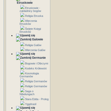
Etruskowie
Etruskowie -
zakładnicy bogów
Religia Etruska
Wierzenia
Etrusków
Święte Księgi
Etrusków
Galowie
Religia Galów
Wierzenia Galów
Germanie
Bogowie i Olbrzymi
Kodeks Królewski
Kosmologia
Germanów
Religia Germanów
Religie Germanów
Saga o
Nibelungach
Stara Edda - Prolog
Yggdrasil