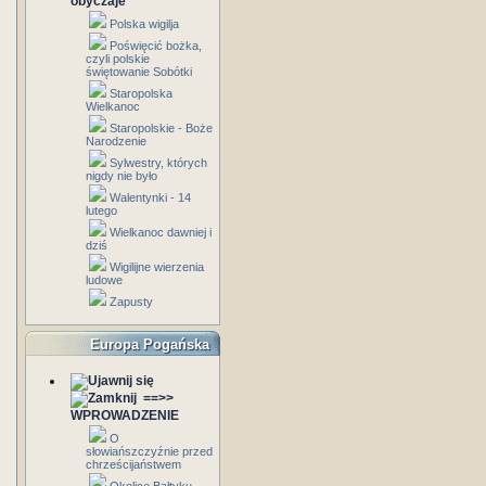
obyczaje
Polska wigilja
Poświęcić bożka,
czyli polskie
świętowanie Sobótki
Staropolska
Wielkanoc
Staropolskie - Boże
Narodzenie
Sylwestry, których
nigdy nie było
Walentynki - 14
lutego
Wielkanoc dawniej i
dziś
Wigilijne wierzenia
ludowe
Zapusty
Europa Pogańska
==>>
WPROWADZENIE
O
słowiańszczyźnie przed
chrześcijaństwem