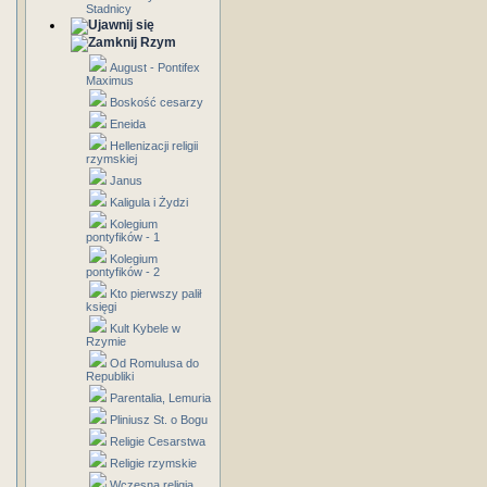
Stadnicy
Rzym
August - Pontifex
Maximus
Boskość cesarzy
Eneida
Hellenizacji religii
rzymskiej
Janus
Kaligula i Żydzi
Kolegium
pontyfików - 1
Kolegium
pontyfików - 2
Kto pierwszy palił
księgi
Kult Kybele w
Rzymie
Od Romulusa do
Republiki
Parentalia, Lemuria
Pliniusz St. o Bogu
Religie Cesarstwa
Religie rzymskie
Wczesna religia