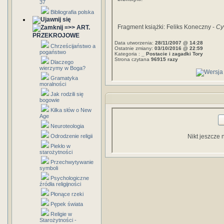
37
Bibliografia polska
Fragment książki: Feliks Koneczny -
Cy
=>> ART.
PRZEKROJOWE
Data utworzenia:
28/11/2007 @ 14:28
Chrześcijaństwo a
Ostatnie zmiany:
03/10/2016 @ 22:59
pogaństwo
Kategoria :
_ Postacie i zagadki Tory
Strona czytana
96915 razy
Dlaczego
wierzymy w Boga?
Gramatyka
moralności
Jak rodzili się
bogowie
Kilka słów o New
Age
Neuroteologia
Odrodzenie religii
Nikt jeszcze 
Piekło w
starożytności
Przechwytywanie
symboli
Psychologiczne
źródła religijności
Płonące rzeki
Pępek świata
Religie w
Starożytności -