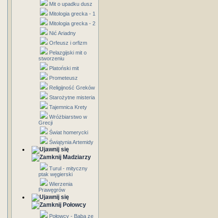
Mit o upadku dusz
Mitologia grecka - 1
Mitologia grecka - 2
Nić Ariadny
Orfeusz i orfizm
Pelazgijski mit o
stworzeniu
Platoński mit
Prometeusz
Religijność Greków
Starożytne misteria
Tajemnica Krety
Wróżbiarstwo w
Grecji
Świat homerycki
Świątynia Artemidy
Madziarzy
Turul - mityczny
ptak węgierski
Wierzenia
Prawęgrów
Połowcy
Połowcy - Baba ze