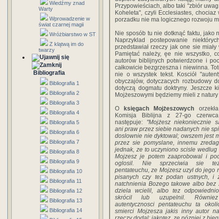
Wiedźmy znad
Przypowieściach, albo taki "zbiór uwag 
Warty
Koheleta", czyli Ecclesiastes, chocia
Wprowadzenie w
porzadku nie ma logicznego rozwoju my
świat czarnej magii
Nie sposób tu nie dotknąć faktu, jako
Wróżbiarstwo w ST
Naprzyklad postepowanie niektóry
Z klątwą im do
przedstawiał rzeczy jak one sie miały 
twarzy
Pamiętać należy, ęe nie wszystko, 
autorów biblijnych potwierdzone i poc
całkowicie bezgrzeszna i niewinna. Tot
Bibliografia
nie o wszystek tekst. Kosciół "autent
obyczajów, dotyczacych rozbudowy dok
Bibliografia 1
dotyczą dogmatu doktryny. Jeszcze k
Bibliografia 2
Mojżeszowymi będziemy mieli z natury 
Bibliografia 3
O
księgach Mojżeszowych
orzekła
Bibliografia 4
Komisja Biblijna z 27-go czerw
następuje:
"Mojżesz niekoniecznie 
Bibliografia 5
ani praw przez siebie nadanych nie spi
Bibliografia 6
doslownie nie dyktowal; owszem jest m
Bibliografia 7
przez sie pomyslane, innemu zredago
jednak, ze to uczyniono scisle wedlug m
Bibliografia 8
Mojzesz je potem zaaprobowal i p
Bibliografia 9
oglosil. Nie sprzeciwia sie te
pentateuchu, ze Mojzesz uzyl do jego r
Bibliografia 10
pisanych czy tez podan ustnych, 
Bibliografia 11
natchnienia Bozego takowe albo bez
dziela wcielil, albo tez odpowiedn
Bibliografia 12
skrócil lub uzupelnil. Równi
Bibliografia 13
autentycznosci pentateuchu ta okoli
Bibliografia 14
smierci Mojzesza jakis inny autor na
rzeczy dodal; jakotez, ze pózniej z bie