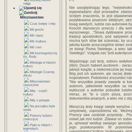
Rozwój historii
religii
Nie uwzględniając tego, "niejednokr
wypowiadano zbyt przesadne zdania
ścisłym znaczeniu, to jest objawien
Mitoznawstwo
podyktowana pisarzom biblijnym; utr
Czas święty i mity
ksiag swietych, ludzie zas autorowie b
Kosciól stanowczo przeczy i dla wi
Mit grecki
wyrazowego. ,"Slowa dyktowane przez
Mit i epos
tradycji apostolskich, pod wplywem
mozna tych slów tak sciesniac, by uc
Mit i kultura
jakoby kazde poszczególne slowo zost
Mit i sen
ze ksiegi Pisma Swietego, a wiec t
Swietego". Vulgata zas "jest autentyczn
Mit kosmogoniczny
Ks. Rodz.
Wyjaśniając zaś tezę, soboru watykansk
Mitologia w historii
(libri). Deum habent auctorem - zwra
kultury
jakiejś książki, a niekoniecznie jej ins
Mitologie Czarnej
Bóg jest ich autorem, ale raczej dlate
Afryki
inspiratorem. Podobnież zrozumieć nale
Mitoznawstwo
"Nie wszystkie prawdy zawarte w ksi
starożytne
autorom, jakkolwiek wszystkie sa n
wykluczal u autorów pobudek ludzkic
Mity - część
nieraz, ze "to o czym pisza, poz
kultury
dokumentów pisanych, a wiec nie z obj
Mity o potopie
Na początku była
Mieszczą tedy księgi swięte wyraźne z
woda
umyslowej, usposobienia etc. Weźm
Prorocy swe osobiste przymioty... Pro
Potwory ludzko-
mówil jak inni ludzie. Zdawal on sobi
zwierzęce
je, ujmowal wedlug swojego sposobu 
Ptaki w mitach i
jego przekonaniem. W przemówie
legendach
usposobienia"
kultury, srodowiska, pr