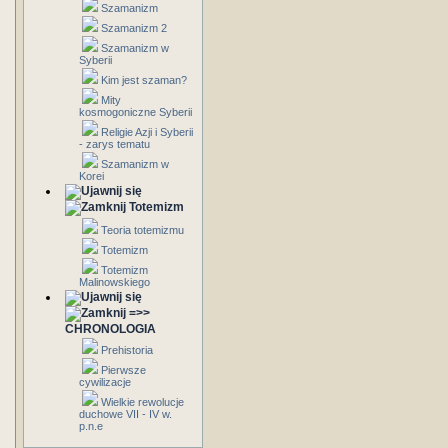
Szamanizm
Szamanizm 2
Szamanizm w
Syberii
Kim jest szaman?
Mity
kosmogoniczne Syberii
Religie Azji i Syberii
- zarys tematu
Szamanizm w
Korei
Totemizm
Teoria totemizmu
Totemizm
Totemizm
Malinowskiego
=>>
CHRONOLOGIA
Prehistoria
Pierwsze
cywilizacje
Wielkie rewolucje
duchowe VII - IV w.
p.n.e