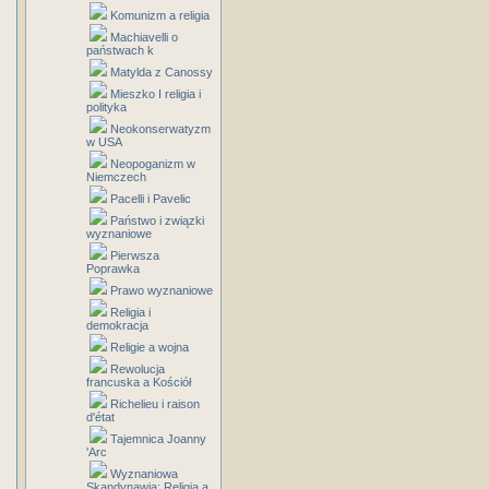
Komunizm a religia
Machiavelli o
państwach k
Matylda z Canossy
Mieszko I religia i
polityka
Neokonserwatyzm
w USA
Neopoganizm w
Niemczech
Pacelli i Pavelic
Państwo i związki
wyznaniowe
Pierwsza
Poprawka
Prawo wyznaniowe
Religia i
demokracja
Religie a wojna
Rewolucja
francuska a Kościół
Richelieu i raison
d'état
Tajemnica Joanny
'Arc
Wyznaniowa
Skandynawia: Religia a