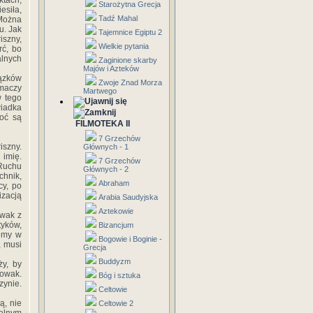
ktach,
Starożytna Grecja
esiła,
Tadź Mahal
 Można
u. Jak
Tajemnice Egiptu 2
szny,
Wielkie pytania
rć, bo
alnych
Zaginione skarby
Majów i Azteków
ązków
Zwoje Znad Morza
umaczy
Martwego
w tego
wiadka
oć są
FILMOTEKA II
7 Grzechów
iszny.
Głównych - 1
 imię.
7 Grzechów
 Ruchu
Głównych - 2
hnik,
Abraham
cy, po
izacją
Arabia Saudyjska
Aztekowie
owak z
yków,
Bizancjum
jemy w
Bogowie i Boginie -
, musi
Grecja
Buddyzm
ży, by
owak.
Bóg i sztuka
zynie.
Celtowie
ą, nie
Celtowie 2