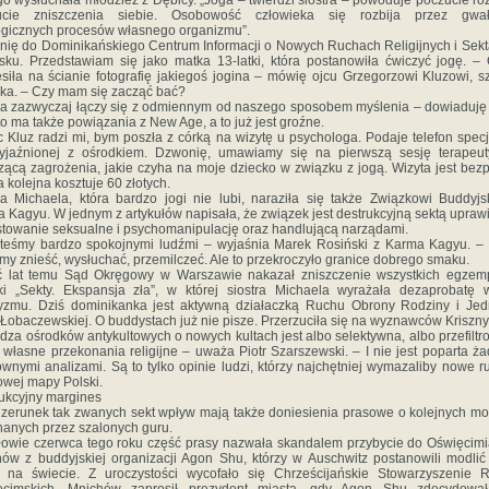
go wysłuchała młodzież z Dębicy. „Joga – twierdzi siostra – powoduje poczucie roz
ucie zniszczenia siebie. Osobowość człowieka się rozbija przez gwał
logicznych procesów własnego organizmu”.
ię do Dominikańskiego Centrum Informacji o Nowych Ruchach Religijnych i Sek
ku. Przedstawiam się jako matka 13-latki, która postanowiła ćwiczyć jogę. –
siła na ścianie fotografię jakiegoś jogina – mówię ojcu Grzegorzowi Kluzowi, s
ka. – Czy mam się zacząć bać?
a zazwyczaj łączy się z odmiennym od naszego sposobem myślenia – dowiaduję 
o ma także powiązania z New Age, a to już jest groźne.
c Kluz radzi mi, bym poszła z córką na wizytę u psychologa. Podaje telefon specja
zyjaźnionej z ośrodkiem. Dzwonię, umawiamy się na pierwszą sesję terapeut
zącą zagrożenia, jakie czyha na moje dziecko w związku z jogą. Wizyta jest bezp
 kolejna kosztuje 60 złotych.
ra Michaela, która bardzo jogi nie lubi, naraziła się także Związkowi Buddyj
 Kagyu. W jednym z artykułów napisała, że związek jest destrukcyjną sektą upraw
towanie seksualne i psychomanipulację oraz handlującą narządami.
teśmy bardzo spokojnymi ludźmi – wyjaśnia Marek Rosiński z Karma Kagyu. –
y znieść, wysłuchać, przemilczeć. Ale to przekroczyło granice dobrego smaku.
ć lat temu Sąd Okręgowy w Warszawie nakazał zniszczenie wszystkich egzemp
ki „Sekty. Ekspansja zła”, w której siostra Michaela wyrażała dezaprobatę
zmu. Dziś dominikanka jest aktywną działaczką Ruchu Obrony Rodziny i Jed
Łobaczewskiej. O buddystach już nie pisze. Przerzuciła się na wyznawców Kriszny
dza ośrodków antykultowych o nowych kultach jest albo selektywna, albo przefilt
 własne przekonania religijne – uważa Piotr Szarszewski. – I nie jest poparta ż
wnymi analizami. Są to tylko opinie ludzi, którzy najchętniej wymazaliby nowe r
wej mapy Polski.
ukcyjny margines
zerunek tak zwanych sekt wpływ mają także doniesienia prasowe o kolejnych m
anych przez szalonych guru.
owie czerwca tego roku część prasy nazwała skandalem przybycie do Oświęcim
ów z buddyjskiej organizacji Agon Shu, którzy w Auschwitz postanowili modlić
 na świecie. Z uroczystości wycofało się Chrześcijańskie Stowarzyszenie 