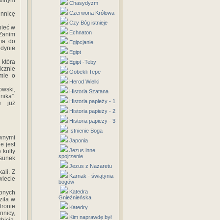
zelnym
Chasydyzm
Czerwona Królowa
ennicę
Czy Bóg istnieje
nieć w
Echnaton
 Zanim
ma do
Egipcjanie
edynie
Egipt
 która
Egipt -Teby
icznie
Gobekli Tepe
lmie o
Herod Wielki
wski,
Historia Szatana
nika”:
Historia papieży - 1
e już
Historia papieży - 2
Historia papieży - 3
Istnienie Boga
wnymi
Japonia
e jest
Jezus inne
 kulty
spojrzenie
osunek
Jezus z Nazaretu
ali. Z
Karnak - świątynia
wiecie
bogów
Katedra
zonych
Gnieźnieńska
ziła w
ronie
Katedry
nnicy,
Kim naprawdę był