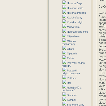
scienc
Historia Boga
Co Ow
Historia Piekła
Historia grzechu
Wedłu
Przys
Kozioł ofiarny
sata
Krytyka religii
spojr
znaki
Mistycyzm
Nowak
Nadnaturalna moc
biegł
miały
Objawienia
Z sza
Oblicza
pod h
reinkarnacji
Jedne
Ofiara
życia
prop
Opętanie
bojów
Piekło
wyzwi
Jeden
Początki badań
religii PL
po My
stowa
Początki
– Do 
religioznawstwa
rozpr
Politeizm
Nowyc
wspól
Raj
kółko
Religijność a
Kilka
duchowość
stoso
Sumienie
oznak
grupy
Symbol
stoso
System ofiarny