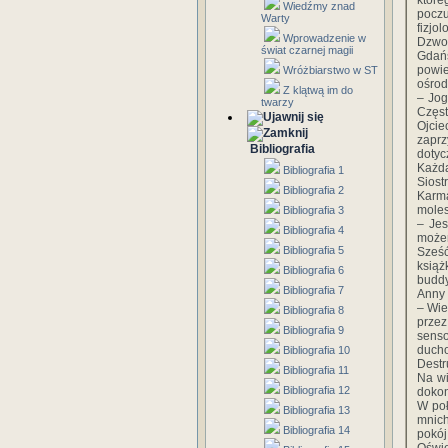
które
Wiedźmy znad
pocz
Warty
fizjo
Wprowadzenie w
Dzwon
świat czarnej magii
Gdańs
powie
Wróżbiarstwo w ST
ośrod
Z klątwą im do
– Jog
twarzy
Częst
Ojcie
zapr
Bibliografia
dotyc
Każda
Bibliografia 1
Siost
Bibliografia 2
Karma
moles
Bibliografia 3
– Jes
Bibliografia 4
możem
Bibliografia 5
Sześ
książ
Bibliografia 6
buddy
Bibliografia 7
Anny 
– Wie
Bibliografia 8
przez
Bibliografia 9
senso
ducho
Bibliografia 10
Destr
Bibliografia 11
Na wi
Bibliografia 12
dokon
W poł
Bibliografia 13
mnich
Bibliografia 14
pokój