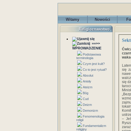
Witamy
Nowości
Fo
Religioznawstwo
Sekt
==>>
WPROWADZENIE
Ćwic
czarn
Podstawowa
wakac
terminologia
Czym jest kult?
Latem
się z
Co to jest rytuał?
nawet
Absolut
walcz
Anioły
się d
taroci
Ateizm
Mini
Bóg
„Bez
wzmo
Cud
zajmu
Deizm
lokal
Komit
Demonizm
ustrz
Fenomenologia
– Je
religii
Rysza
Fundamentalizm
zaraz
religijny