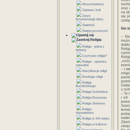
Kości
suche
Wszechwiedza
oraz 
Zabawa i kult
na st
Zarys
się p
fenomenologii ofiary
szatą
Świetość
Nie b
Święta przestrzeń
– Eko
Religia
można
dokt
Religia - jedna z
Reli
definicji
rzyms
Czym jest religia?
Relig
„ruch
Religia - zjawisko
prani
naturalne
– I t
Klasyfikacja religii
relig
Etnologia religii
pańs
podob
Religia
Dokto
Bocheńskiego
z nic
Religia Durkheima
– To 
i ich
Religia Rousseau
pows
Religia Skinnera
Szars
Religia
temat
obywatelska
pedag
mater
Religia w XIX wieku
Zdan
Religia w kulturze
związ