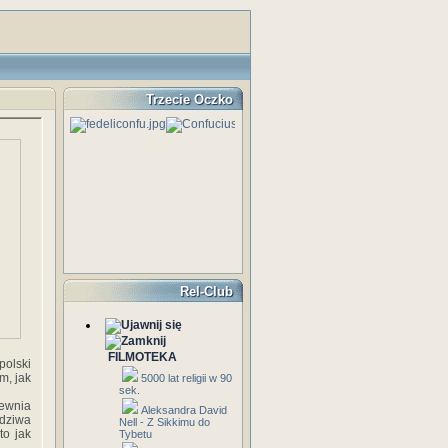
Trzecie Oczko
Rel-Club
FILMOTEKA
polski
m, jak
5000 lat religii w 90
sek.
ewnia
Aleksandra David
wdziwa
Nell - Z Sikkimu do
to jak
Tybetu