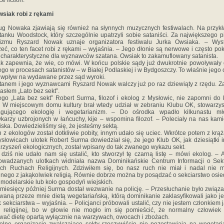
e fiction.
siak robi z rękami
g Nowaka zjawiają się również na słynnych muzycznych festiwalach. Na przyk
tanku Woodstock, który szczególnie upatrzyli sobie sataniści. Za największego 
nizmu Ryszard Nowak uznaje organizatora festiwalu Jurka Owsiaka. – Wyst
zeć, co ten facet robi z rękami – wyjaśnia. – Jego dłonie są nerwowe i często po
 charakterystyczne dla wyznawców szatana. Owsiak to zakamuflowany satanista.
 zapewnia, że wie, co mówi. W końcu polskie sądy już dwukrotnie powoływały
ego w procesach satanistów – w Białej Podlaskiej i w Bydgoszczy. To właśnie jego 
 wpływ na wydawane przez sąd wyroki.
tanem i jego wyznawcami Ryszard Nowak walczy już po raz dziewiąty z rzędu. 
asłem „Lato bez sekt”.
go „Lata bez sekt” Robert Surma, filozof i ekolog z Mysłowic, nie zapomni do
. W miejscowym domu kultury brał wtedy udział w zebraniu Klubu OK, stowarzy
agującego ekologię i wegetarianizm. – Do ośrodka wpadło kilkunastu mł
karzy uzbrojonych w łańcuchy, kije – wspomina filozof. – Poleciały na nas kami
ska. Dowiedzieliśmy się, że jesteśmy sektą.
 z ekologów został dotkliwie pobity, innym udało się uciec. Wkrótce potem z krą
słowicach ulotek Robert Surma dowiedział się, że jego Klub OK, jak dziesiątki 
rzyszeń ekologicznych, został wpisany do tak zwanego wykazu sekt.
dziś nie udało nam się ustalić, kto stworzył tę czarną listę – mówi ekolog. – 
owadzanych ulotkach widniała nazwa Dominikańskie Centrum Informacji o Sek
h Ruchach Religijnych. Zdziwiłem się, bo nasz ruch nie miał i nadal nie 
nego z jakąkolwiek religią. Równie dobrze można by posądzać o sekciarstwo osi
 modelarskie lub koło gospodyń wiejskich.
 miesięcy później Surma dostał wezwanie na policję. – Przesłuchanie było związ
waną przeze mnie dietą wegetariańską, którą dominikanie zaklasyfikowali jako j
 sekciarstwa – wyjaśnia. – Policjanci próbowali ustalić, czy nie jestem członkiem j
 religijnej, bo w głowie nie mogło im się pomieścić, że normalny człowie
wać dietę opartą wyłącznie na warzywach, owocach i zbożach.