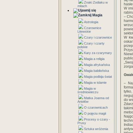
są na
Znaki Zodiaku w
hasłe
mitach
W imi
rabin
Magia
– Chc
harmo
Astrologia
wrzu
Czarownice
powie
Litewskie
sekto
W kwi
Czary i czarownice
oskar
Czary i czarty
przep
polskie
Przys
Kary za czarymary
Niew
publi
Magia a religia
„Swo
Magia afrykańska
zorga
Magia babilońska
Gwałc
Magia podbija świat
Magia w islamie
– Na
forma
Magia w
tylko
średniowieczu
neguj
Matka Joanna od
do ws
Aniołów
Zdarz
O czarownicach
takim
metod
O pojęciu magii
Najgo
Procesy o czary -
techn
Prusy
Indi
antys
Sztuka wróżenia