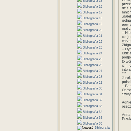
Oświ
Bibliografia 15
prze
Bibliografia 16
dział
mnich
Bibliografia 17
„dale
Bibliografia 18
jedna
Bibliografia 19
powią
metrz
Bibliografia 20
– Nie
Bibliografia 21
czuj
chrze
Bibliografia 22
Zbign
Bibliografia 23
– I t
ludz
Bibliografia 24
podpo
Bibliografia 25
to wc
Bibliografia 26
ich i
inten
Bibliografia 27
***
Bibliografia 28
Jurek
polsk
Bibliografia 29
– Bar
Bibliografia 30
Obron
Świąt
Bibliografia 31
Bibliografia 32
Agnie
Bibliografia 33
oszcz
Bibliografia 34
Anna 
Bibliografia 35
Przek
Bibliografia 36
Bibliografia