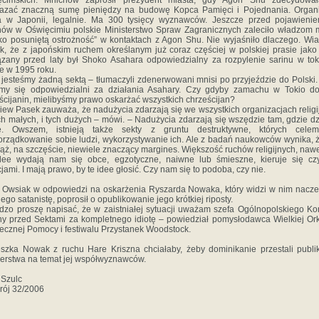
ęcimskich. Mnichów zaprosił prezydent miasta, gdy Agon Shu zdecydował
kazać znaczną sumę pieniędzy na budowę Kopca Pamięci i Pojednania. Organi
a w Japonii, legalnie. Ma 300 tysięcy wyznawców. Jeszcze przed pojawieni
ów w Oświęcimiu polskie Ministerstwo Spraw Zagranicznych zaleciło władzom 
ko posuniętą ostrożność” w kontaktach z Agon Shu. Nie wyjaśniło dlaczego. W
k, że z japońskim ruchem określanym już coraz częściej w polskiej prasie jako
zany przed laty był Shoko Asahara odpowiedzialny za rozpylenie sarinu w tok
e w 1995 roku.
 jesteśmy żadną sektą – tłumaczyli zdenerwowani mnisi po przyjeździe do Polski.
emy się odpowiedzialni za działania Asahary. Czy gdyby zamachu w Tokio do
ścijanin, mielibyśmy prawo oskarżać wszystkich chrześcijan?
iew Pasek zauważa, że nadużycia zdarzają się we wszystkich organizacjach religi
ych małych, i tych dużych – mówi. – Nadużycia zdarzają się wszędzie tam, gdzie dz
ie. Owszem, istnieją także sekty z gruntu destruktywne, których celem
rządkowanie sobie ludzi, wykorzystywanie ich. Ale z badań naukowców wynika, ż
iąż, na szczęście, niewiele znaczący margines. Większość ruchów religijnych, nawet
dee wydają nam się obce, egzotyczne, naiwne lub śmieszne, kieruje się cz
cjami. I mają prawo, by te idee głosić. Czy nam się to podoba, czy nie.
 Owsiak w odpowiedzi na oskarżenia Ryszarda Nowaka, który widzi w nim nacz
iego satanistę, poprosił o opublikowanie jego krótkiej riposty.
dzo proszę napisać, że w zaistniałej sytuacji uważam szefa Ogólnopolskiego Ko
y przed Sektami za kompletnego idiotę – powiedział pomysłodawca Wielkiej Ork
ecznej Pomocy i festiwalu Przystanek Woodstock.
szka Nowak z ruchu Hare Kriszna chciałaby, żeby dominikanie przestali publ
erstwa na temat jej współwyznawców.
Szulc
rój 32/2006