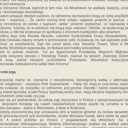
chalni. Nie widzę powodów, by zakazać im uczestnictwa w festiwalu, którego nac
m jest tolerancja.
ę tolerancji Owsiak zaprosił w tym roku na Woodstock na wykłady księdza, ucz
a i duchownego islamskiego.
iałem pokazać młodym ludziom, że odmienne duchowości mogą ze sobą współist
nii – wyjaśnia. – Że zanim ocenią inne religie, najpierw powinni je poznać.
cą innowiercę do worka z napisem „sekta”, powinni wysłuchać, co naprawdę 
dzenia. Szkoda, że w szkołach nie mogą tego usłyszeć. Szkoda, że wysłuchują j
fobów, a nikt nie proponuje im spotkania z mnichem buddyjskim albo imamem.
etniu tego roku Renata Głuszko, członkini Kostrzyńskiej Grupy Obywatelskiej,
żyła Owsiaka między innymi o promowanie sekt, musiała go na sali sądowej publ
rosić za pomówienia. Sąd nie uznał także racji Telewizji Trwam, która w fi
tanku Woodstock sugerowała, że festiwal jest mekką sekciarstwa.
iele to jednak zmieniło. Tuż po tegorocznym Przystanku Wojciech Wybrano
cysta związany ideowo z Telewizją Trwam, napisał na łamach „Naszego Dzien
je łowy wśród młodych uczestników Przystanku Woodstock tradycyjni
nizowała niebezpieczna sekta Hare Kriszna”.
enie jogą
jczęściej mamy do czynienia z niewybredną ideologiczną walką z alternaty
mi religijności – zauważa Piotr Szarszewski. – Fakty nie mają tu znaczenia, ważn
, by pokazać, że wszystko, co odmienne, jest groźne. Ośrodki i ludzie zwalczające
ą nawet sposoby, w jaki Polacy spędzają wolny czas, mają skrajnie negatywny st
chodnich sztuk walki czy jogi.
ało się już wielokrotnie, że szkoły jogi wyrzucano w Polsce z wynajmowanych lok
i kłopotami borykały się nawet najsławniejsze szkoły oparte na uznanej w ś
zie Iyengara – jedna w Warszawie, a dwie w Krakowie.
rętszą przeciwniczką jogi uznawanej dziś w świecie głównie za zestaw sprawd
ik gimnastycznych jest dominikanka, siostra Michaela Pawlik, która wiele lat spęd
ach. A potem jeździła po Polsce z pogadankami dla młodzieży. Na st
ekciarskiego Ostrzegawczego Serwisu Informacyjnego znalazł się wykład zako