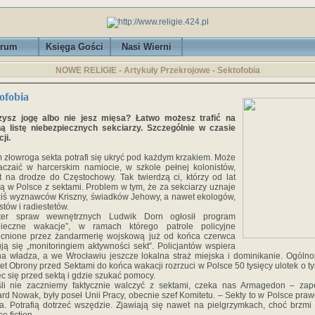
rum
Księga Gości
Nasi Wierni
NOWE RELIGIE - Artykuły Przekrojowe - Sektofobia
ofobia
zysz jogę albo nie jesz mięsa? Łatwo możesz trafić na
ą listę niebezpiecznych sekciarzy. Szczególnie w czasie
ji.
 złowroga sekta potrafi się ukryć pod każdym krzakiem. Może
aczaić w harcerskim namiocie, w szkole pełnej kolonistów,
 na drodze do Częstochowy. Tak twierdzą ci, którzy od lat
ą w Polsce z sektami. Problem w tym, że za sekciarzy uznaje
ziś wyznawców Kriszny, świadków Jehowy, a nawet ekologów,
stów i radiestetów.
ster spraw wewnętrznych Ludwik Dorn ogłosił program
pieczne wakacje”, w ramach którego patrole policyjne
cnione przez żandarmerię wojskową już od końca czerwca
ją się „monitoringiem aktywności sekt”. Policjantów wspiera
na władza, a we Wrocławiu jeszcze lokalna straż miejska i dominikanie. Ogólno
et Obrony przed Sektami do końca wakacji rozrzuci w Polsce 50 tysięcy ulotek o ty
ec się przed sektą i gdzie szukać pomocy.
śli nie zaczniemy faktycznie walczyć z sektami, czeka nas Armagedon – zap
rd Nowak, były poseł Unii Pracy, obecnie szef Komitetu. – Sekty to w Polsce pra
a. Potrafią dotrzeć wszędzie. Zjawiają się nawet na pielgrzymkach, choć brzmi 