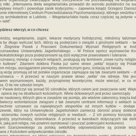
elne organizacje zwalczające sekty rzeczywiście nie pozostawiają na wegetar
j nitki. „Intensywna dieta wegetariańska prowadzi do wzrostu podatności na su
wpływy innych i powoduje zanik krytycyzmu – zapewnia ksiądz Grzegorz Daros
ronie internetowej Centrum Przeciwdziałania Psychomanipulacji, którego siedziba 
rzy archikatedrze w Lublinie. – Wegetariańskie hasła coraz częściej są jedynie
« sekt”.
ędziesz wierzył, w co chcesz
lodzy, wegetarianie, jogini, lekarze medycyny holistycznej, miłośnicy talizm
 by długo wyliczać tych, którzy są podejrzani o związki z groźnymi sektami – tw
or Zbigniew Pasek z Pracowni Dokumentacji Wyznań Religijnych w Insty
gioznawstwa Uniwersytetu Jagiellońskiego. – W Polsce oprócz wyznawców Koś
kokatolickiego poza podejrzeniami są dziś wyłącznie prawosławni i luteranie.
ioznawcy, mówiąc o nowych religiach, posługują się terminem „nowe ruchy religijn
y kultowe”. Zdaniem doktora Paska już samo słowo „sekta” kojarzy się Pol
em mózgu, wyciąganiem pieniędzy, demonicznym guru, izolacją od świata.
aką wizję promują od lat polskie organizacje zajmujące się tak zwanymi sektami – 
ioznawca. – A przecież w naszym prawie słowo „sekta” nie istnieje. Nie je
twem wyznaniowym, każdy, przynajmniej teoretycznie, może wierzyć, w co m
a. O ile nie szkodzi innym.
r Pasek doliczył się ponad 50 ośrodków, których celem jest zwalczanie sekt. Wię
h opiera się na strukturach kościelnych. Wiele dotowanych jest przez samorządy.
nie naukowcy, których głos w zasadzie się pomija, ale właśnie zakonnicy, księża kat
 świeccy wolontariusze związani z tak zwanymi centrami informacji o sektach s
zechnie uznawani za największych ekspertów od innych kultów – dodaje 
zewski, który na Uniwersytecie Jagiellońskim zamierza obronić pracę doktor
 wizerunku nowych ruchów religijnych w mediach. – Z ich pomocy korzysta po
odzy, psycholodzy, dziennikarze. A przecież w kwestiach dotyczących tak deli
ii, jaką jest religia, nie powinni wyrokować i pouczać potencjalni konkurenci.
iem Szarszewskiego za polską sektofobię odpowiedzialne są przede wszy
ane z Kościołem antysekciarskie ośrodki.