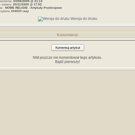
worzenia:
03/06/2009 @ 21:13
e zmiany:
20/11/2009 @ 17:02
ia :
NOWE RELIGIE - Artykuły Przekrojowe
czytana
104023 razy
Wersja do druku
Komentarze
Komentuj artykuł
Nikt jeszcze nie komentował tego artykułu.
Bądź pierwszy!