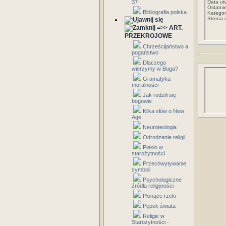
37
Data ut
Ostatni
Bibliografia polska
Kategor
Strona 
=>> ART.
PRZEKROJOWE
Chrześcijaństwo a
pogaństwo
Dlaczego
wierzymy w Boga?
Gramatyka
moralności
Jak rodzili się
bogowie
Kilka słów o New
Age
Neuroteologia
Odrodzenie religii
Piekło w
starożytności
Przechwytywanie
symboli
Psychologiczne
źródła religijności
Płonące rzeki
Pępek świata
Religie w
Starożytności -