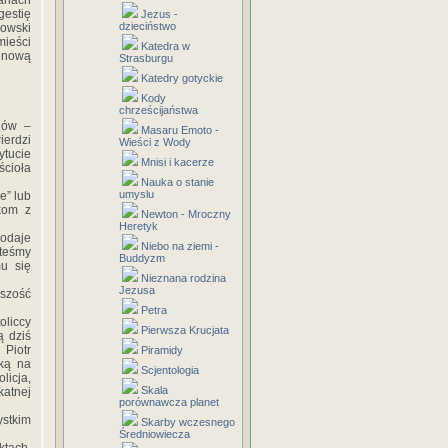
ianach
gestię
Jezus -
dzieciństwo
zowski
mieści
Katedra w
 »nową
Strasburgu
Katedry gotyckie
Kody
chrześcijaństwa
anów –
Masaru Emoto -
ierdzi
Wieści z Wody
tucie
Mnisi i kacerze
cioła
Nauka o stanie
umyslu
e” lub
akom z
Newton - Mroczny
Heretyk
dodaje
Niebo na ziemi -
steśmy
Buddyzm
u się
Nieznana rodzina
Jezusa
kszość
Petra
oliccy
Pierwsza Krucjata
ą dziś
Piotr
Piramidy
ską na
Scjentologia
licja,
Skala
katnej
porównawcza planet
stkim
Skarby wczesnego
Średniowiecza