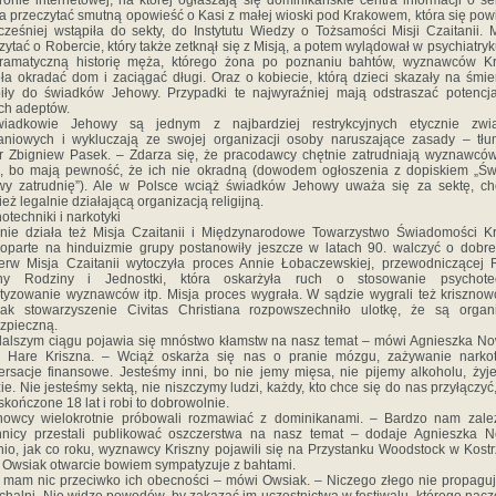
ronie internetowej, na której ogłaszają się dominikańskie centra informacji o se
 przeczytać smutną opowieść o Kasi z małej wioski pod Krakowem, która się powi
ześniej wstąpiła do sekty, do Instytutu Wiedzy o Tożsamości Misji Czaitanii.
zytać o Robercie, który także zetknął się z Misją, a potem wylądował w psychiatryk
dramatyczną historię męża, którego żona po poznaniu bahtów, wyznawców Kri
ła okradać dom i zaciągać długi. Oraz o kobiecie, którą dzieci skazały na śmie
iły do świadków Jehowy. Przypadki te najwyraźniej mają odstraszać potencj
ch adeptów.
iadkowie Jehowy są jednym z najbardziej restrykcyjnych etycznie zwi
niowych i wykluczają ze swojej organizacji osoby naruszające zasady – tł
r Zbigniew Pasek. – Zdarza się, że pracodawcy chętnie zatrudniają wyznawcó
, bo mają pewność, że ich nie okradną (dowodem ogłoszenia z dopiskiem „Ś
wy zatrudnię”). Ale w Polsce wciąż świadków Jehowy uważa się za sektę, ch
ież legalnie działającą organizacją religijną.
otechniki i narkotyki
nie działa też Misja Czaitanii i Międzynarodowe Towarzystwo Świadomości Kr
oparte na hinduizmie grupy postanowiły jeszcze w latach 90. walczyć o dobre
erw Misja Czaitanii wytoczyła proces Annie Łobaczewskiej, przewodniczącej
ny Rodziny i Jednostki, która oskarżyła ruch o stosowanie psychotec
tyzowanie wyznawców itp. Misja proces wygrała. W sądzie wygrali też krisznow
ak stowarzyszenie Civitas Christiana rozpowszechniło ulotkę, że są organ
zpieczną.
alszym ciągu pojawia się mnóstwo kłamstw na nasz temat – mówi Agnieszka N
u Hare Kriszna. – Wciąż oskarża się nas o pranie mózgu, zażywanie narkot
rsacje finansowe. Jesteśmy inni, bo nie jemy mięsa, nie pijemy alkoholu, ży
ie. Nie jesteśmy sektą, nie niszczymy ludzi, każdy, kto chce się do nas przyłączyć
skończone 18 lat i robi to dobrowolnie.
nowcy wielokrotnie próbowali rozmawiać z dominikanami. – Bardzo nam zale
nnicy przestali publikować oszczerstwa na nasz temat – dodaje Agnieszka N
nio, jak co roku, wyznawcy Kriszny pojawili się na Przystanku Woodstock w Kostr
 Owsiak otwarcie bowiem sympatyzuje z bahtami.
 mam nic przeciwko ich obecności – mówi Owsiak. – Niczego złego nie propaguj