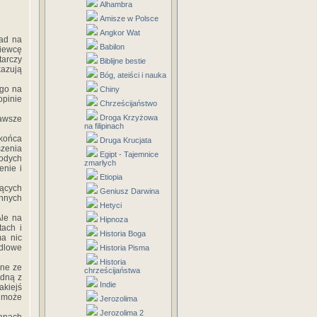
Alhambra
Amisze w Polsce
Angkor Wat
ład na
Babilon
piewcę
arczy
Biblijne bestie
kazują
Bóg, ateiści i nauka
 go na
Chiny
opinie
Chrześcijaństwo
Droga Krzyżowa
Zawsze
na filipinach
 końca
Druga Krucjata
szenia
Egipt - Tajemnice
odych
zmarłych
enie i
Etiopia
żących
Geniusz Darwina
innych
Hetyci
Ale na
Hipnoza
tach i
Historia Boga
ma nic
edlowe
Historia Pisma
Historia
ane ze
chrześcijaństwa
edną z
Indie
akiejś
k może
Jerozolima
Jerozolima 2