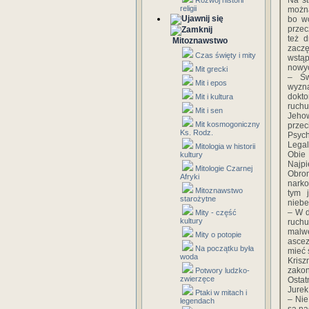
Na st
Rozwój historii
religii
można
bo wc
przec
też 
Mitoznawstwo
zaczę
Czas święty i mity
wstąp
nowy
Mit grecki
– Św
Mit i epos
wyzna
dokto
Mit i kultura
ruchu
Mit i sen
Jeho
Mit kosmogoniczny
przec
Ks. Rodz.
Psych
Legal
Mitologia w historii
Obie 
kultury
Najpi
Mitologie Czarnej
Obro
Afryki
narko
Mitoznawstwo
tym j
starożytne
niebe
– W d
Mity - część
kultury
ruch
malwe
Mity o potopie
ascez
Na początku była
mieć 
woda
Krisz
zako
Potwory ludzko-
zwierzęce
Ostat
Jurek
Ptaki w mitach i
– Nie
legendach