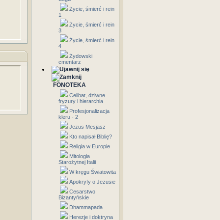
Życie, śmierć i rein
1
Życie, śmierć i rein
3
Życie, śmierć i rein
4
Żydowski
cmentarz
FONOTEKA
Celibat, dziwne
fryzury i hierarchia
Profesjonalizacja
kleru - 2
Jezus Mesjasz
Kto napisał Biblię?
Religia w Europie
Mitologia
Starożytnej Italii
W kręgu Światowita
Apokryfy o Jezusie
Cesarstwo
Bizantyńskie
Dhammapada
Herezje i doktryna