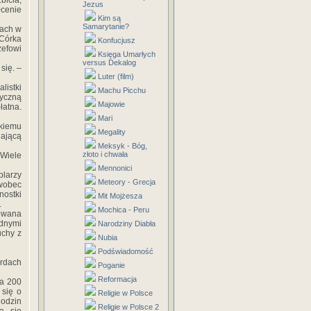
bicia,
Jezus
cenie
Kim są
Samarytanie?
tach w
 Córka
Konfucjusz
zefowi
Księga Umarłych
versus Dekalog
się. –
Luter (film)
listki
Machu Picchu
yczną
Majowie
łatna.
Mari
skiemu
Megality
iającą
Meksyk - Bóg,
złoto i chwała
 Wiele
Mennonici
larzy
Meteory - Grecja
 wobec
nostki
Mit Mojżesza
.
Mochica - Peru
rowana
adnymi
Narodziny Diabła
uchy z
Nubia
Podświadomość
ordach
Poganie
Reformacja
ia 200
 się o
Religie w Polsce
Rodzin
Religie w Polsce 2