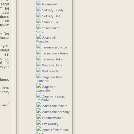
a się
zacja
Rzymianie
em się
Sekrety Buddy
miasta
Sekrety Delf
iadomo
 sekta
Shangri-La
ijskim
Szamanizm -
Korea
 – Nie
konał
Szamanizm -
Mongolia
jnych.
Tajemnica 3 Króli
iałają
Terakotowa Armia
 jest
e jest
Terror w Tokio
 jeśli
Wiara w Boga
ystymi
Wolna wola
Zagadka Kodu
elnego
Leonarda
Zaginione
mitetu
Ewangelie
iestry
Zaginiony świat
Etrusków
ikować
Zakazane miasto
Zakazane obrzędy
Średniowiecze
Św. Mikołaj
Życie i śmierć bez
Boga