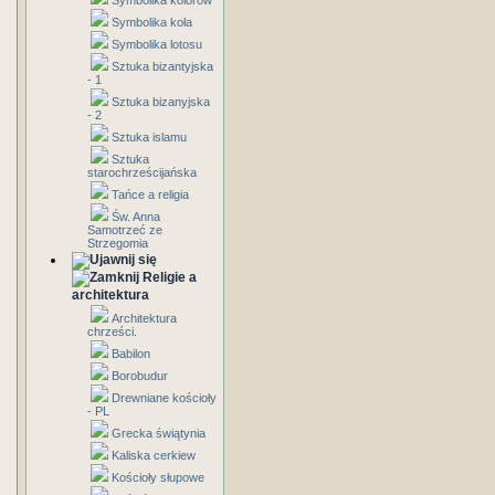
Symbolika kolorów
Symbolika koła
Symbolika lotosu
Sztuka bizantyjska
- 1
Sztuka bizanyjska
- 2
Sztuka islamu
Sztuka
starochrześcijańska
Tańce a religia
Św. Anna
Samotrzeć ze
Strzegomia
Religie a
architektura
Architektura
chrześci.
Babilon
Borobudur
Drewniane kościoły
- PL
Grecka świątynia
Kaliska cerkiew
Kościoły słupowe