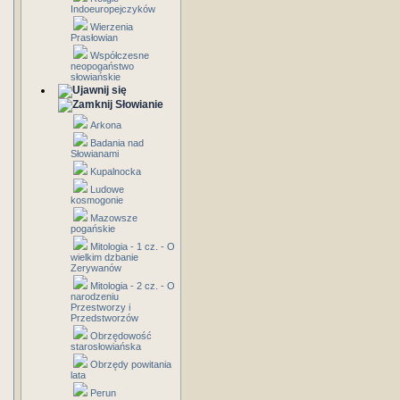
Indoeuropejczyków
Wierzenia
Prasłowian
Współczesne
neopogaństwo
słowiańskie
Słowianie
Arkona
Badania nad
Słowianami
Kupalnocka
Ludowe
kosmogonie
Mazowsze
pogańskie
Mitologia - 1 cz. - O
wielkim dzbanie
Zerywanów
Mitologia - 2 cz. - O
narodzeniu
Przestworzy i
Przedstworzów
Obrzędowość
starosłowiańska
Obrzędy powitania
lata
Perun