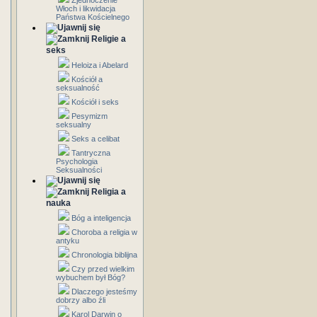
Zjednoczenie
Włoch i likwidacja
Państwa Kościelnego
Religie a
seks
Heloiza i Abelard
Kościół a
seksualność
Kościół i seks
Pesymizm
seksualny
Seks a celibat
Tantryczna
Psychologia
Seksualności
Religia a
nauka
Bóg a inteligencja
Choroba a religia w
antyku
Chronologia biblijna
Czy przed wielkim
wybuchem był Bóg?
Dlaczego jesteśmy
dobrzy albo źli
Karol Darwin o