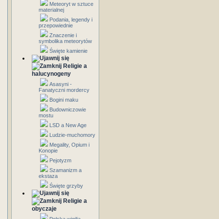
Meteoryt w sztuce
materialnej
Podania, legendy i
przepowiednie
Znaczenie i
symbolika meteorytów
Święte kamienie
Religie a
halucynogeny
Asasyni -
Fanatyczni mordercy
Bogini maku
Budowniczowie
mostu
LSD a New Age
Ludzie-muchomory
Megality, Opium i
Konopie
Pejotyzm
Szamanizm a
ekstaza
Święte grzyby
Religie a
obyczaje