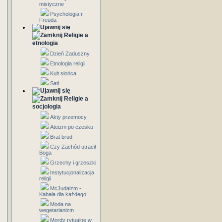
mistyczne
Psychologia r.
Freuda
Religie a
etnologia
Dzień Zaduszny
Etnologia religii
Kult słońca
Sati
Religie a
socjologia
Akty przemocy
Ateizm po czesku
Brat brud
Czy Zachód utracił
Boga
Grzechy i grzeszki
Instytucjonalizacja
religii
McJudaizm -
Kabała dla każdego!
Moda na
wegetarianizm
Mordy rytualne w