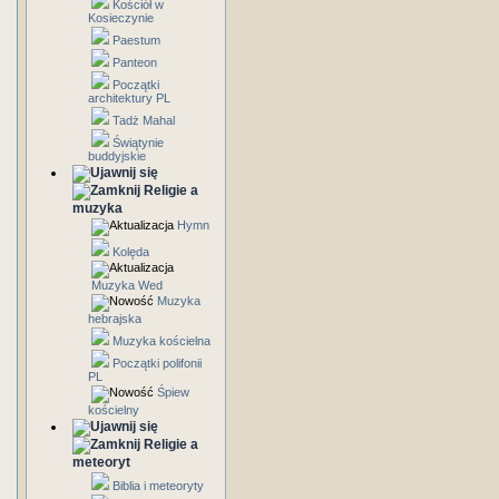
Kościół w
Kosieczynie
Paestum
Panteon
Początki
architektury PL
Tadż Mahal
Świątynie
buddyjskie
Religie a
muzyka
Hymn
Kolęda
Muzyka Wed
Muzyka
hebrajska
Muzyka kościelna
Początki polifonii
PL
Śpiew
kościelny
Religie a
meteoryt
Biblia i meteoryty