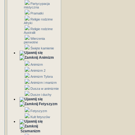
Partycypacja
mistyczna
Pramatki
Religie rodzime
Afryki
Religie rodzime
Australii
Wierzenia
pierwotne
Święte kamienie
Animizm
Animizm
Animizm 2
Animizm Tylora
Animizm i manizm
Dusza w animizmie
Dusze i duchy
Fetyszyzm
Fetyszyzm
Kult fetyszów
Szamanizm