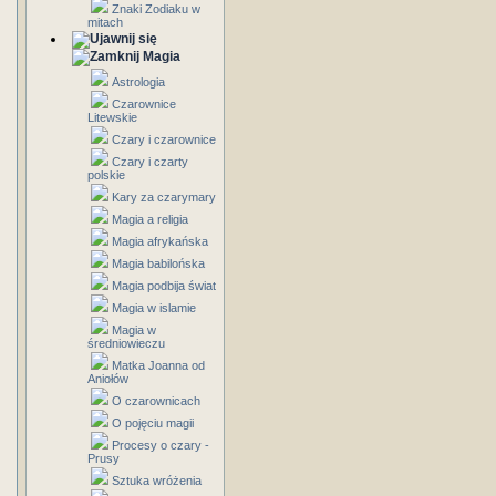
Znaki Zodiaku w
mitach
Magia
Astrologia
Czarownice
Litewskie
Czary i czarownice
Czary i czarty
polskie
Kary za czarymary
Magia a religia
Magia afrykańska
Magia babilońska
Magia podbija świat
Magia w islamie
Magia w
średniowieczu
Matka Joanna od
Aniołów
O czarownicach
O pojęciu magii
Procesy o czary -
Prusy
Sztuka wróżenia