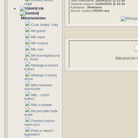
Rozwój historii
Data utworzenia:
20/09/2011 @ 21:45
religii
Ostatnie zmiany:
16/04/2026 @ 22:36
Kategoria :
Słowianie
Strona czytana
93345 razy
Mitoznawstwo
Czas święty i mity
Mit grecki
Mit i epos
Mit i kultura
Mit i sen
Mit kosmogoniczny
Nikt jeszcze 
Ks. Rodz.
Mitologia w historii
kultury
Mitologie Czarnej
Afryki
Mitoznawstwo
starożytne
Mity - część
kultury
Mity o potopie
Na początku była
woda
Potwory ludzko-
zwierzęce
Ptaki w mitach i
legendach