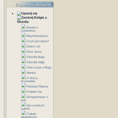
Zagadnienia Religijne
Religie a
filozofia
Anselm z
Cantenbury
Bóg Kartezjusza
Czym jest etyka?
Dobro i zlo
Duns Szkot
Filozofia Boga
Filozofia religii
John Locke o Bogu
Mantra
O duszy -
Arystoteles
Państwo Platona
Problem zła
Schopenhauer o
woli
Sen w którym
żyjemy
Traktat
ateologiczny