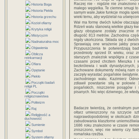
Raczej nie - nigdzie nie znaleziono
Historia Boga
małego węgielka. Te ciemne smugi to
Historia Piekła
samym wale.Jakie funkcje mogła speł
wieki temu, aby wydzielał na uświęcon
Historia grzechu
Wał ma formę dwóch łuków otaczający
Kozioł ofiarny
Rdzeń wału stanowią wielkie głazy kwa
Krytyka religii
głazy obsypane zostały znacznie 
długość 813 metrów. Zachodnia część
Mistycyzm
nigdy ukończona. Składa się z dwóch 
Nadnaturalna moc
Sprawiają one wrażenie jakby prac
Objawienia
Przypuszczenia te potwierdzają bad
przedmioty sprzed IX wieku, oraz z
Oblicza
starszych znalezisk współgra z czas
reinkarnacji
czasami przed chrztem Mieszka I 
Ofiara
bezkrólewia i walk dynastycznych, j
Zachowane dokumenty mówią nam o ana
Opętanie
zaczęły wyrastać pogańskie świątynie
Piekło
zachodniego wału. Kazimierz Odno
Początki badań
zdławił powstanie siłą w połowie 
religii PL
pogańskich, niszczenie posągów i ś
pisanych. Nic więc dziwnego, że wte
Początki
religioznawstwa
Politeizm
Badacze twierdzą, że centralnym pun
Raj
ołtarz umieszczony na szczycie sz
Religijność a
najprawdopodobniej w okolicach dzis
duchowość
zabudowania klasztorne uniemożliwia
Sumienie
1686 roku znaleziono w czasie remon
zniszczono, więc nie wiemy czy fakt
Symbol
romańska rzeźba.
System ofiarny