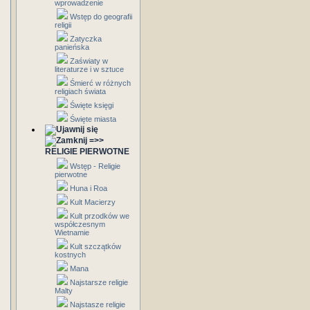
wprowadzenie
Wstęp do geografii
religii
Zatyczka
panieńska
Zaświaty w
literaturze i w sztuce
Śmierć w różnych
religiach świata
Święte księgi
Święte miasta
=>>
RELIGIE PIERWOTNE
Wstęp - Religie
pierwotne
Huna i Roa
Kult Macierzy
Kult przodków we
współczesnym
Wietnamie
Kult szczątków
kostnych
Mana
Najstarsze religie
Malty
Najstasze religie