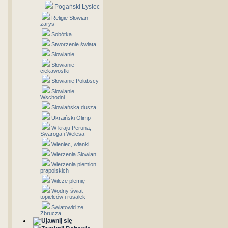
Pogański Łysiec
Religie Słowian -
zarys
Sobótka
Stworzenie świata
Słowianie
Słowianie -
ciekawostki
Słowianie Połabscy
Słowianie
Wschodni
Słowiańska dusza
Ukraiński Olimp
W kraju Peruna,
Swaroga i Welesa
Wieniec, wianki
Wierzenia Słowian
Wierzenia plemion
prapolskich
Wilcze plemię
Wodny świat
topielców i rusałek
Światowid ze
Zbrucza