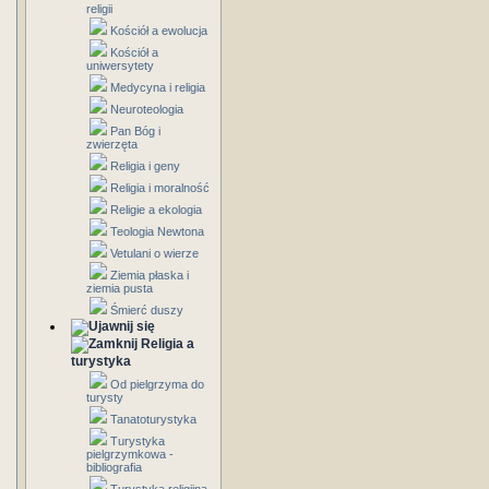
religii
Kościół a ewolucja
Kościół a
uniwersytety
Medycyna i religia
Neuroteologia
Pan Bóg i
zwierzęta
Religia i geny
Religia i moralność
Religie a ekologia
Teologia Newtona
Vetulani o wierze
Ziemia płaska i
ziemia pusta
Śmierć duszy
Religia a
turystyka
Od pielgrzyma do
turysty
Tanatoturystyka
Turystyka
pielgrzymkowa -
bibliografia