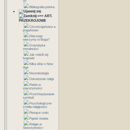
37
Bibliografia polska
=>> ART.
PRZEKROJOWE
Chrześcijaństwo a
pogaństwo
Dlaczego
wierzymy w Boga?
Gramatyka
moralności
Jak rodzili się
bogowie
Kilka słów o New
Age
Neuroteologia
Odrodzenie religii
Piekło w
starożytności
Przechwytywanie
symboli
Psychologiczne
źródła religijności
Płonące rzeki
Pępek świata
Religie w
Starożytności -