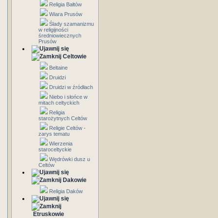
Religia Bałtów
Wiara Prusów
Ślady szamanizmu
w religijności
średniowiecznych
Prusów
Celtowie
Beltaine
Druidzi
Druidzi w źródłach
Niebo i słońce w
mitach celtyckich
Religia
starożytnych Celtów
Religie Celtów -
zarys tematu
Wierzenia
staroceltyckie
Wędrówki dusz u
Celtów
Dakowie
Religia Daków
Etruskowie