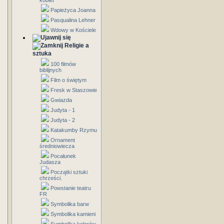
kobiet
Papieżyca Joanna
Pasqualina Lehner
Wdowy w Kościele
Religie a
sztuka
100 filmów
biblijnych
Film o świętym
Fresk w Staszowie
Gwiazda
Judyta - 1
Judyta - 2
Katakumby Rzymu
Ornament
średniowiecza
Pocałunek
Judasza
Początki sztuki
chrześci.
Powstanie teatru
FR
Symbolika barw
Symbolika kamieni