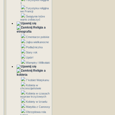
Turystyka religijna
1
Turystyka religijna
we Francji
Świątynie które
warto zobaczyć
Religia a
etnografia
Cmentarze polskie
Jajka wielkanocne
Podłaźniczka
Stary rok
Upiór!
Wampiry i Wilkołaki
Religie a
kobieta
7 kobiet Watykanu
Kobieta w
chrzescijaństwie
Kobieta w czasach
wypraw krzyżowych
Kobiety w Izraelu
Matylda z Canossy
Obrzędowa rola