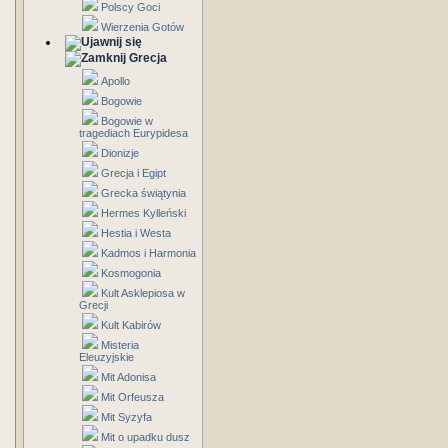
Polscy Goci
Wierzenia Gotów
Grecja
Apollo
Bogowie
Bogowie w
tragediach Eurypidesa
Dionizje
Grecja i Egipt
Grecka świątynia
Hermes Kylleński
Hestia i Westa
Kadmos i Harmonia
Kosmogonia
Kult Asklepiosa w
Grecji
Kult Kabirów
Misteria
Eleuzyjskie
Mit Adonisa
Mit Orfeusza
Mit Syzyfa
Mit o upadku dusz