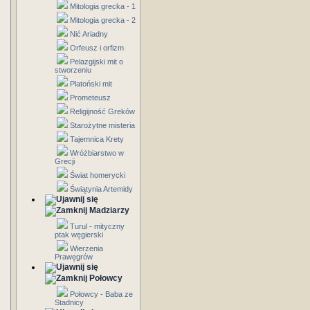
Mitologia grecka - 1
Mitologia grecka - 2
Nić Ariadny
Orfeusz i orfizm
Pelazgijski mit o
stworzeniu
Platoński mit
Prometeusz
Religijność Greków
Starożytne misteria
Tajemnica Krety
Wróżbiarstwo w
Grecji
Świat homerycki
Świątynia Artemidy
Madziarzy
Turul - mityczny
ptak węgierski
Wierzenia
Prawęgrów
Połowcy
Połowcy - Baba ze
Stadnicy