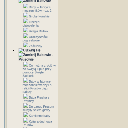
Bałtowie
Baby w fabryce
męczenników - cz. 2
Groby końskie
Obrzęd
ciałopalenia
Religia Bałtów
Uroczystości
pogrzebowe
Zaślubiny
Bałtowie -
Prusowie
Co można zrobić w
ze Świętą Lipką przy
pomocy Świętej
Siekierki
Baby w fabryce
męczenników czyli o
religii Prusów ciąg
dalszy
Baba Pruska z
Prątnicy
Do czego Prusom
służyły ścięte głowy
Kamienne baby
Kultura duchowa
Prusów