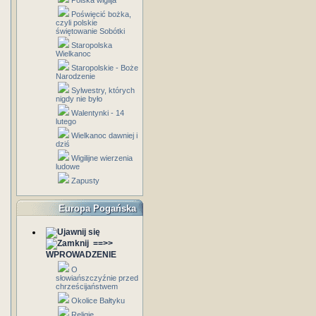
Polska wigilja
Poświęcić bożka,
czyli polskie
świętowanie Sobótki
Staropolska
Wielkanoc
Staropolskie - Boże
Narodzenie
Sylwestry, których
nigdy nie było
Walentynki - 14
lutego
Wielkanoc dawniej i
dziś
Wigilijne wierzenia
ludowe
Zapusty
Europa Pogańska
==>>
WPROWADZENIE
O
słowiańszczyźnie przed
chrześcijaństwem
Okolice Bałtyku
Religie