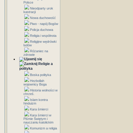
Polsce
Nieodparty urok
kastracji
Nowa duchowość
Piwo - napój Bogów
Policja duchowa
Religia i wspólnota
Religijne wędrówki
ludów
Różaniec na
zdrowie
Religie a
polityka
Boska polityka
Hezbollah
wojownicy Boga
Historia wolności w
chrześ.
Islam kontra
hinduizm
Kara śmierci
Kara śmierci w
Piśmie Świętym i
nauczaniu katolickim
Komunizm a religia