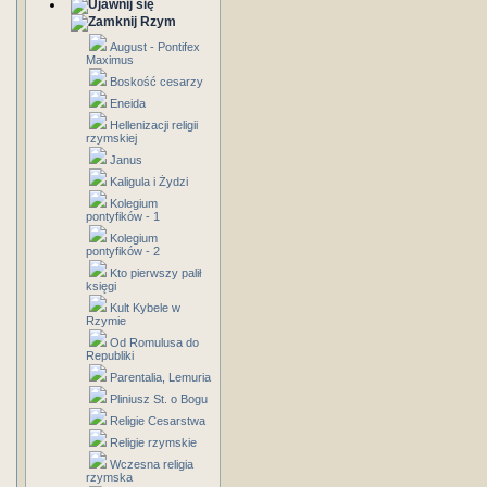
Rzym
August - Pontifex
Maximus
Boskość cesarzy
Eneida
Hellenizacji religii
rzymskiej
Janus
Kaligula i Żydzi
Kolegium
pontyfików - 1
Kolegium
pontyfików - 2
Kto pierwszy palił
księgi
Kult Kybele w
Rzymie
Od Romulusa do
Republiki
Parentalia, Lemuria
Pliniusz St. o Bogu
Religie Cesarstwa
Religie rzymskie
Wczesna religia
rzymska