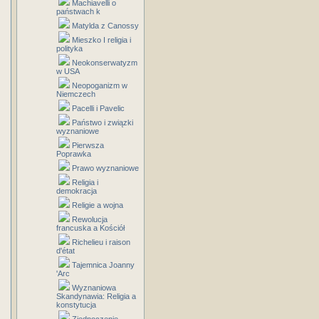
Machiavelli o
państwach k
Matylda z Canossy
Mieszko I religia i
polityka
Neokonserwatyzm
w USA
Neopoganizm w
Niemczech
Pacelli i Pavelic
Państwo i związki
wyznaniowe
Pierwsza
Poprawka
Prawo wyznaniowe
Religia i
demokracja
Religie a wojna
Rewolucja
francuska a Kościół
Richelieu i raison
d'état
Tajemnica Joanny
'Arc
Wyznaniowa
Skandynawia: Religia a
konstytucja