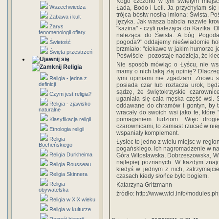
Kogo czczono w tym świętym miejscu
Wszechwiedza
Łada, Bodo i Leli. Ja przychylam się
trójca bóstw nosiła imiona: Śwista, 
Zabawa i kult
języka. Jak wasza babcia nazwie krowę
Zarys
"kazina" - czyli należąca do Kazika. O
fenomenologii ofiary
należąca do Śwista. A bóg Pogoda
pogoda?" oddajemy nieświadomie ho
Świetość
brzmiało: "ciekawe w jakim humorze j
Święta przestrzeń
Poświście - pozostaje nadzieja, że kie
Nie sposób mówiąc o Łyścu, nie ws
Religia
mamy o nich taką złą opinię? Dlaczego
tymi opiniami nie zgadzam. Znowu si
Religia - jedna z
definicji
posiada czar lub roztacza urok, będ
sądzę, że świętokrzyskie czarownic
Czym jest religia?
uganiała się cała męska część wsi. S
Religia - zjawisko
oddawane do chramów i gontyn, by ta
naturalne
wracały do swoich wsi jako te, które
pomaganiem ludziom. Więc drogi
Klasyfikacja religii
czarownicami, to zamiast rzucać w nieg
Etnologia religii
wspaniały komplement.
Religia
Łysiec to jedno z wielu miejsc w regi
Bocheńskiego
pogańskiego. Ich nagromadzenie w nasz
Religia Durkheima
Góra Witosławska, Dobrzeszowska, Wide
najlepiej poznanych. W każdym znajdo
Religia Rousseau
kiedyś w jednym z nich, zatrzymajcie
Religia Skinnera
czasach kiedy słońce było bogiem.
Religia
Katarzyna Gritzmann
obywatelska
źródło: http://www.wici.info/modules
Religia w XIX wieku
Religia w kulturze