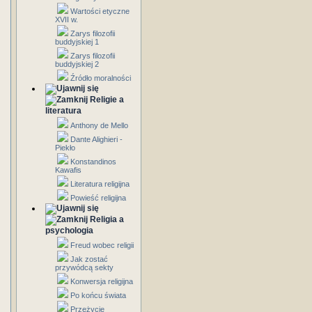
Wartości etyczne
XVII w.
Zarys filozofii
buddyjskiej 1
Zarys filozofii
buddyjskiej 2
Źródło moralności
Religie a
literatura
Anthony de Mello
Dante Alighieri -
Piekło
Konstandinos
Kawafis
Literatura religijna
Powieść religijna
Religia a
psychologia
Freud wobec religii
Jak zostać
przywódcą sekty
Konwersja religijna
Po końcu świata
Przeżycie