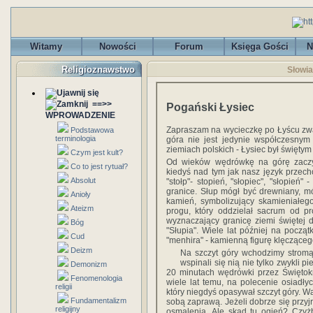
Witamy
Nowości
Forum
Księga Gości
N
Religioznawstwo
Słowia
==>>
Pogański Łysiec
WPROWADZENIE
Zapraszam na wycieczkę po Łyścu z
Podstawowa
terminologia
góra nie jest jedynie współczesnym
ziemiach polskich - Łysiec był święty
Czym jest kult?
Od wieków wędrówkę na górę zaczyn
Co to jest rytuał?
kiedyś nad tym jak nasz język przec
Absolut
"stołp"- stopień, "słopiec", "słopień
granice. Słup mógł być drewniany, m
Anioły
kamień, symbolizujący skamieniałego,
Ateizm
progu, który oddzielał sacrum od pr
wyznaczający granicę ziemi świętej 
Bóg
"Słupia". Wiele lat później na pocz
Cud
"menhira" - kamienną figurę klęcząc
Deizm
Na szczyt góry wchodzimy stromą
wspinali się nią nie tylko zwykli pi
Demonizm
20 minutach wędrówki przez Świętok
Fenomenologia
wiele lat temu, na polecenie osiadły
religii
który niegdyś opasywał szczyt góry. W
Fundamentalizm
sobą zaprawą. Jeżeli dobrze się przyj
religijny
osmalenia. Ale skąd tu ogień? Czy