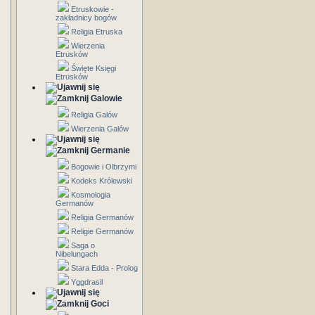
Etruskowie -
zakładnicy bogów
Religia Etruska
Wierzenia
Etrusków
Święte Księgi
Etrusków
Galowie
Religia Galów
Wierzenia Galów
Germanie
Bogowie i Olbrzymi
Kodeks Królewski
Kosmologia
Germanów
Religia Germanów
Religie Germanów
Saga o
Nibelungach
Stara Edda - Prolog
Yggdrasil
Goci