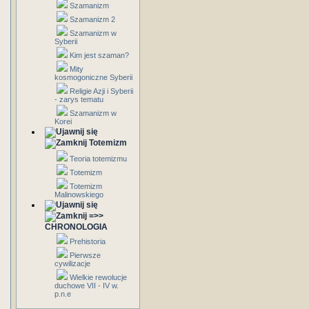
Szamanizm
Szamanizm 2
Szamanizm w
Syberii
Kim jest szaman?
Mity
kosmogoniczne Syberii
Religie Azji i Syberii
- zarys tematu
Szamanizm w
Korei
Totemizm
Teoria totemizmu
Totemizm
Totemizm
Malinowskiego
=>>
CHRONOLOGIA
Prehistoria
Pierwsze
cywilizacje
Wielkie rewolucje
duchowe VII - IV w.
p.n.e